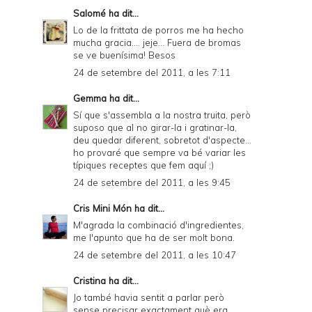
Salomé
ha dit...
Lo de la frittata de porros me ha hecho
mucha gracia.... jeje... Fuera de bromas
se ve buenísima! Besos
24 de setembre del 2011, a les 7:11
Gemma
ha dit...
Sí que s'assembla a la nostra truita, però
suposo que al no girar-la i gratinar-la,
deu quedar diferent, sobretot d'aspecte...
ho provaré que sempre va bé variar les
típiques receptes que fem aquí ;)
24 de setembre del 2011, a les 9:45
Cris Mini Món
ha dit...
M'agrada la combinació d'ingredientes,
me l'apunto que ha de ser molt bona.
24 de setembre del 2011, a les 10:47
Cristina
ha dit...
Jo també havia sentit a parlar però
sense precisar exactament què era...