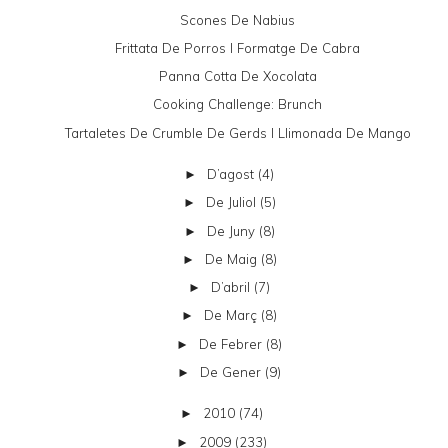
Scones De Nabius
Frittata De Porros I Formatge De Cabra
Panna Cotta De Xocolata
Cooking Challenge: Brunch
Tartaletes De Crumble De Gerds I Llimonada De Mango
D’agost
(4)
►
De Juliol
(5)
►
De Juny
(8)
►
De Maig
(8)
►
D’abril
(7)
►
De Març
(8)
►
De Febrer
(8)
►
De Gener
(9)
►
2010
(74)
►
2009
(233)
►