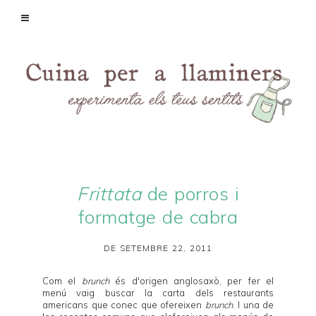
Frittata
de porros i
formatge de cabra
DE SETEMBRE 22, 2011
Com el
brunch
és d'origen anglosaxò, per fer el
menú vaig buscar la carta dels restaurants
americans que conec que ofereixen
brunch
. I una de