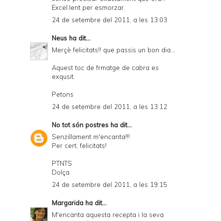
Excel.lent per esmorzar.
24 de setembre del 2011, a les 13:03
Neus
ha dit...
Merçè felicitats!! que passis un bon dia...
Aquest toc de frmatge de cabra es
exqusit.
Petons
24 de setembre del 2011, a les 13:12
No tot són postres
ha dit...
Senzillament m'encanta!!!
Per cert, felicitats!
PTNTS
Dolça
24 de setembre del 2011, a les 19:15
Margarida
ha dit...
M'encanta aquesta recepta i la seva