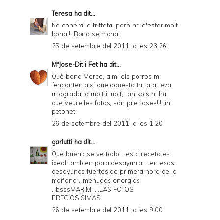
Teresa
ha dit...
No coneixi la frittata, però ha d'estar molt
bona!!! Bona setmana!
25 de setembre del 2011, a les 23:26
MªJose-Dit i Fet
ha dit...
Què bona Merce, a mi els porros m
´encanten així que aquesta frittata teva
m´agradaria molt i molt, tan sols hi ha
que veure les fotos, són precioses!!! un
petonet
26 de setembre del 2011, a les 1:20
garlutti
ha dit...
Que bueno se ve todo ...esta receta es
ideal tambien para desayunar ...en esos
desayunos fuertes de primera hora de la
mañana ...menudas energias
...bsssMARIMI ...LAS FOTOS
PRECIOSISIMAS
26 de setembre del 2011, a les 9:00