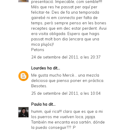
presentació. Impecable, com semble!!!!
Més que res he passat per aquí per
felicitar-te. Des de fa una temporada
gairebé ni em connecto per falta de
temps, però sempre penso en les bones
receptes que em dec estar perdent. Avui
era visita obligada. Espero que hagis
passat molt bon dia (encara que una
mica plujós)!
Petons
24 de setembre del 2011, a les 20:37
Lourdes
ha dit...
Me gusta mucho Mercè... una mezcla
deliciosa que pienso poner en práctica.
Besotes.
25 de setembre del 2011, a les 10:04
Paula
ha dit...
humm, qué rica!!! claro que es que a mi
los puerros me vuelven loca, jajaja.
También me encanta esa sartén, dónde
la puedo conseguir??? :P