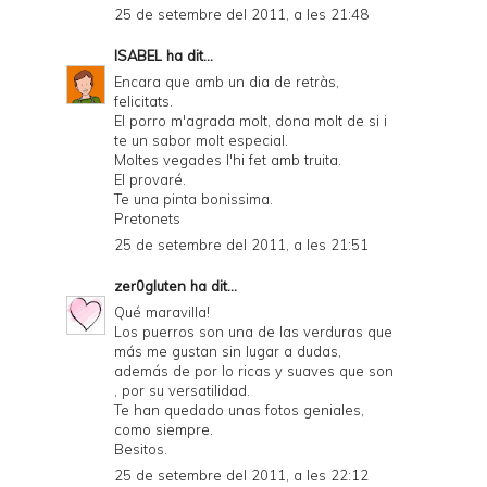
25 de setembre del 2011, a les 21:48
ISABEL
ha dit...
Encara que amb un dia de retràs,
felicitats.
El porro m'agrada molt, dona molt de si i
te un sabor molt especial.
Moltes vegades l'hi fet amb truita.
El provaré.
Te una pinta bonissima.
Pretonets
25 de setembre del 2011, a les 21:51
zer0gluten
ha dit...
Qué maravilla!
Los puerros son una de las verduras que
más me gustan sin lugar a dudas,
además de por lo ricas y suaves que son
, por su versatilidad.
Te han quedado unas fotos geniales,
como siempre.
Besitos.
25 de setembre del 2011, a les 22:12