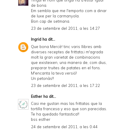
de bona.
Em sembla que me l'emporto com a dinar
de luxe per la carmanyola.
Bon cap de setmana.
23 de setembre del 2011, a les 14:27
Ingrid
ha dit...
Que bona Mercè! tinc varis llibres amb
diverses receptes de frittata,i m'agrada
molt la gran varietat de combinacions
que existeixen, una manera de, com dius,
preparar truites de patates en el fons.
M'encanta la teva versió!
Un petonàs!!
23 de setembre del 2011, a les 17:22
Esther
ha dit...
Casi me gustan mas las frittatas que la
tortilla francesa y eso que son parecidas.
Te ha quedado fantastica!!
bss esther
24 de setembre del 2011, a les 0:44