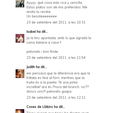
Ayyyy, qué cosa más rica y sencilla.
Estos platos son de mis preferidos. Me
anoto tu receta.
Un besoteeeeeeee
23 de setembre del 2011, a les 10:31
Isabel
ha dit...
Ja la tinc apuntada, amb lo que agrada la
cuina italiana a casa !!
petonets i bon finde
23 de setembre del 2011, a les 11:54
Judith
ha dit...
em pensava que la diferència era que la
frittata es feia al forn, mentres que la
truita és a la paella. Té una pinta
increíble! ara és l'hora del brunch, no???
doncs vinc!!! petonets guapa
23 de setembre del 2011, a les 12:11
Coses de Llàbiro
ha dit...
Tingui el nom que tingui ha d'estar igual