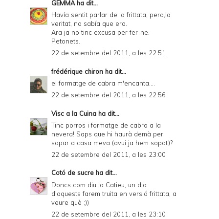
GEMMA
ha dit...
Havía sentit parlar de la frittata, pero,la
veritat, no sabía que era.
Ara ja no tinc excusa per fer-ne.
Petonets.
22 de setembre del 2011, a les 22:51
frédérique chiron
ha dit...
el formatge de cabra m'encanta....
22 de setembre del 2011, a les 22:56
Visc a la Cuina
ha dit...
Tinc porros i formatge de cabra a la
nevera! Saps que hi haurà demà per
sopar a casa meva (avui ja hem sopat)?
22 de setembre del 2011, a les 23:00
Cotó de sucre
ha dit...
Doncs com diu la Catieu, un dia
d'aquests farem truita en versió frittata, a
veure què ;))
22 de setembre del 2011, a les 23:10