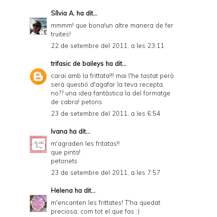
Sílvia A.
ha dit...
mmmm! que bona!un altre manera de fer
truites!
22 de setembre del 2011, a les 23:11
trifasic de baileys
ha dit...
carai amb la frittata!!! mai l'he tastat però
serà questió d'agafar la teva recepta,
no?? una idea fantàstica la del formatge
de cabra! petons
23 de setembre del 2011, a les 6:54
Ivana
ha dit...
m'agraden les fritatas!!
que pinta!
petonets
23 de setembre del 2011, a les 7:57
Helena
ha dit...
m'encanten les frittates! T'ha quedat
preciosa, com tot el que fas :)