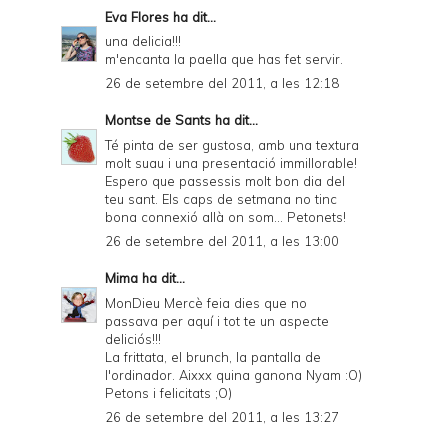
Eva Flores
ha dit...
una delicia!!!
m'encanta la paella que has fet servir.
26 de setembre del 2011, a les 12:18
Montse de Sants
ha dit...
Té pinta de ser gustosa, amb una textura
molt suau i una presentació immillorable!
Espero que passessis molt bon dia del
teu sant. Els caps de setmana no tinc
bona connexió allà on som... Petonets!
26 de setembre del 2011, a les 13:00
Mima
ha dit...
MonDieu Mercè feia dies que no
passava per aquí i tot te un aspecte
deliciós!!!
La frittata, el brunch, la pantalla de
l'ordinador. Aixxx quina ganona Nyam :O)
Petons i felicitats ;O)
26 de setembre del 2011, a les 13:27