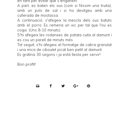
en tant per evitar que s'enganxin.
A part, es baten els ous (com si féssim una truita),
amb un pols de sal i si ho desitgeu amb una
cullerada de mostassa.
A continuació, s'afegeix la mescla dels ous batuts
amb el porro. Es remena un xic per tal que l'ou es
cogui. (Uns 8-10 minuts).
S'hi afegeix les rodanxes de patata cuita al damunt i
es cou un parell de minuts més.
Tot seguit, s'hi afegeix el formatge de cabra granulat
i una mica de ciboulet picat ben petit al damunt.
Es gratina 30 segons i ja està llesta per servir!
Bon profit!
P
r
i
n
t
e