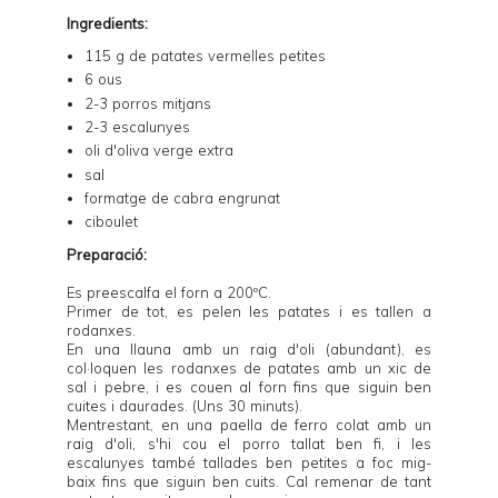
Ingredients:
115 g de patates vermelles petites
6 ous
2-3 porros mitjans
2-3 escalunyes
oli d'oliva verge extra
sal
formatge de cabra engrunat
ciboulet
Preparació:
Es preescalfa el forn a 200ºC.
Primer de tot, es pelen les patates i es tallen a
rodanxes.
En una llauna amb un raig d'oli (abundant), es
col·loquen les rodanxes de patates amb un xic de
sal i pebre, i es couen al forn fins que siguin ben
cuites i daurades. (Uns 30 minuts).
Mentrestant, en una paella de ferro colat amb un
raig d'oli, s'hi cou el porro tallat ben fi, i les
escalunyes també tallades ben petites a foc mig-
baix fins que siguin ben cuits. Cal remenar de tant