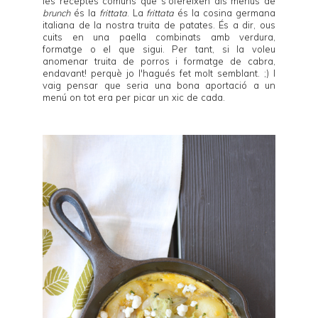
les receptes comuns que s'ofereixen als menús de
brunch
és la
frittata
. La
frittata
és la cosina germana
italiana de la nostra truita de patates. És a dir, ous
cuits en una paella combinats amb verdura,
formatge o el que sigui. Per tant, si la voleu
anomenar truita de porros i formatge de cabra,
endavant! perquè jo l'hagués fet molt semblant. ;) I
vaig pensar que seria una bona aportació a un
menú on tot era per picar un xic de cada.