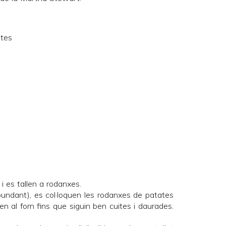
ites
 i es tallen a rodanxes.
bundant), es col·loquen les rodanxes de patates
en al forn fins que siguin ben cuites i daurades.