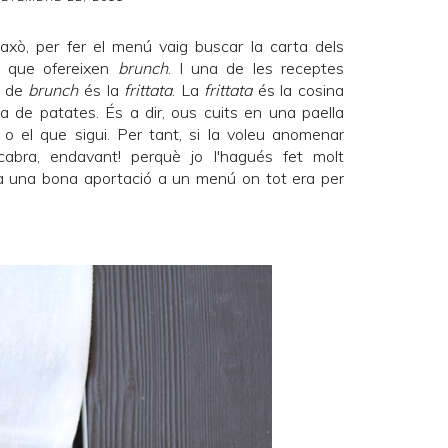
axò, per fer el menú vaig buscar la carta dels
c que ofereixen
brunch
. I una de les receptes
s de
brunch
és la
frittata
. La
frittata
és la cosina
ta de patates. És a dir, ous cuits en una paella
o el que sigui. Per tant, si la voleu anomenar
cabra, endavant! perquè jo l'hagués fet molt
ria una bona aportació a un menú on tot era per