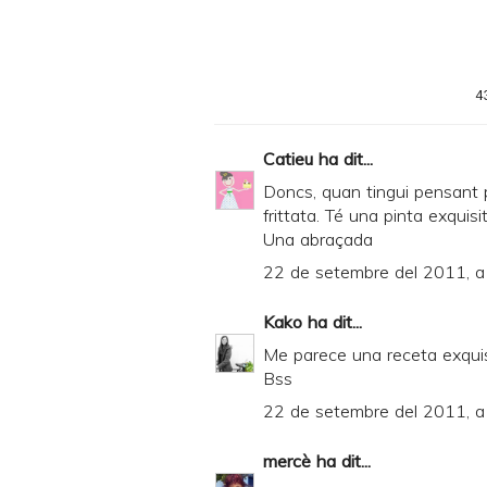
n
t
e
4
r
F
Catieu
ha dit...
r
Doncs, quan tingui pensant p
i
frittata. Té una pinta exquisi
Una abraçada
e
22 de setembre del 2011, a
n
d
Kako
ha dit...
l
Me parece una receta exquis
y
Bss
a
22 de setembre del 2011, a
n
mercè
ha dit...
d