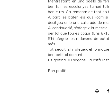
Mentrestant, en una paella de ferro
ben fi, i les escalunyes també tal
ben cuits. Cal remenar de tant en t
A part, es baten els ous (com si 
desitgeu amb una cullerada de mo
A continuació, s'afegeix la mescla
per tal que l'ou es cogui. (Uns 8-1
S'hi afegeix les rodanxes de pata
més.
Tot seguit, s'hi afegeix el formatg
ben petit al damunt.
Es gratina 30 segons i ja està llest
Bon profit!
P
r
i