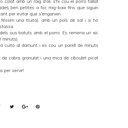
 colat amb un raig d'oli, s'hi cou el porro tallat
lades ben petites a foc mig-baix fins que siguin
ant per evitar que s'enganxin.
féssim una truita), amb un pols de sal i si ho
stassa.
 dels ous batuts amb el porro. Es remena un xic
0 minuts).
ta cuita al damunt i es cou un parell de minuts
e de cabra granulat i una mica de ciboulet picat
a per servir!