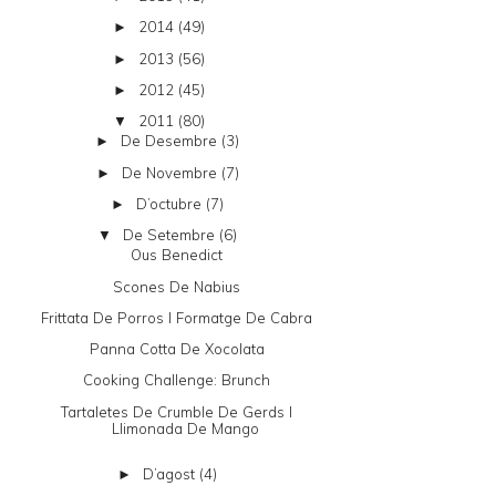
2014
(49)
►
2013
(56)
►
2012
(45)
►
2011
(80)
▼
De Desembre
(3)
►
De Novembre
(7)
►
D’octubre
(7)
►
De Setembre
(6)
▼
Ous Benedict
Scones De Nabius
Frittata De Porros I Formatge De Cabra
Panna Cotta De Xocolata
Cooking Challenge: Brunch
Tartaletes De Crumble De Gerds I
Llimonada De Mango
D’agost
(4)
►