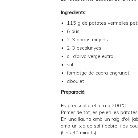
Ingredients:
115 g de patates vermelles pet
6 ous
2-3 porros mitjans
2-3 escalunyes
oli d'oliva verge extra
sal
formatge de cabra engrunat
ciboulet
Preparació:
Es preescalfa el forn a 200ºC.
Primer de tot, es pelen les patates
En una llauna amb un raig d'oli (a
amb un xic de sal i pebre, i es cou
(Uns 30 minuts).