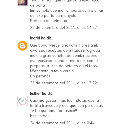
de bona.
Em sembla que me l'emporto com a dinar
de luxe per la carmanyola.
Bon cap de setmana.
23 de setembre del 2011, a les 14:27
Ingrid
ha dit...
Que bona Mercè! tinc varis llibres amb
diverses receptes de frittata,i m'agrada
molt la gran varietat de combinacions
que existeixen, una manera de, com dius,
preparar truites de patates en el fons.
M'encanta la teva versió!
Un petonàs!!
23 de setembre del 2011, a les 17:22
Esther
ha dit...
Casi me gustan mas las frittatas que la
tortilla francesa y eso que son parecidas.
Te ha quedado fantastica!!
bss esther
24 de setembre del 2011, a les 0:44