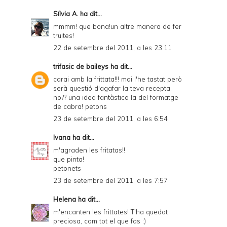
Sílvia A.
ha dit...
mmmm! que bona!un altre manera de fer
truites!
22 de setembre del 2011, a les 23:11
trifasic de baileys
ha dit...
carai amb la frittata!!! mai l'he tastat però
serà questió d'agafar la teva recepta,
no?? una idea fantàstica la del formatge
de cabra! petons
23 de setembre del 2011, a les 6:54
Ivana
ha dit...
m'agraden les fritatas!!
que pinta!
petonets
23 de setembre del 2011, a les 7:57
Helena
ha dit...
m'encanten les frittates! T'ha quedat
preciosa, com tot el que fas :)