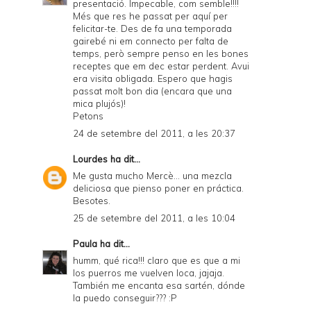
presentació. Impecable, com semble!!!!
Més que res he passat per aquí per
felicitar-te. Des de fa una temporada
gairebé ni em connecto per falta de
temps, però sempre penso en les bones
receptes que em dec estar perdent. Avui
era visita obligada. Espero que hagis
passat molt bon dia (encara que una
mica plujós)!
Petons
24 de setembre del 2011, a les 20:37
Lourdes
ha dit...
Me gusta mucho Mercè... una mezcla
deliciosa que pienso poner en práctica.
Besotes.
25 de setembre del 2011, a les 10:04
Paula
ha dit...
humm, qué rica!!! claro que es que a mi
los puerros me vuelven loca, jajaja.
También me encanta esa sartén, dónde
la puedo conseguir??? :P