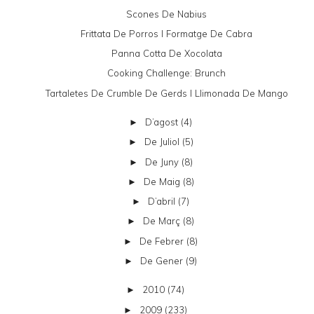
Scones De Nabius
Frittata De Porros I Formatge De Cabra
Panna Cotta De Xocolata
Cooking Challenge: Brunch
Tartaletes De Crumble De Gerds I Llimonada De Mango
D’agost
(4)
►
De Juliol
(5)
►
De Juny
(8)
►
De Maig
(8)
►
D’abril
(7)
►
De Març
(8)
►
De Febrer
(8)
►
De Gener
(9)
►
2010
(74)
►
2009
(233)
►