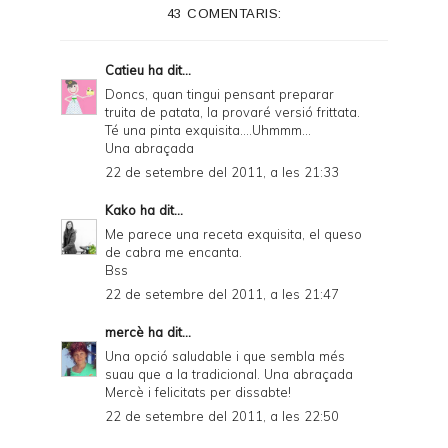
43 COMENTARIS:
r
F
Catieu
ha dit...
r
Doncs, quan tingui pensant preparar
truita de patata, la provaré versió frittata.
i
Té una pinta exquisita....Uhmmm...
e
Una abraçada
22 de setembre del 2011, a les 21:33
n
d
Kako
ha dit...
Me parece una receta exquisita, el queso
l
de cabra me encanta.
y
Bss
22 de setembre del 2011, a les 21:47
a
n
mercè
ha dit...
Una opció saludable i que sembla més
d
suau que a la tradicional. Una abraçada
P
Mercè i felicitats per dissabte!
22 de setembre del 2011, a les 22:50
D
F