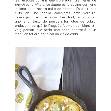
les receptes comuns que s'ofereixen als menús de
brunch
és la
frittata
. La
frittata
és la cosina germana
italiana de la nostra truita de patates. És a dir, ous
cuits en una paella combinats amb verdura,
formatge o el que sigui. Per tant, si la voleu
anomenar truita de porros i formatge de cabra,
endavant! perquè jo l'hagués fet molt semblant. ;) I
vaig pensar que seria una bona aportació a un
menú on tot era per picar un xic de cada.