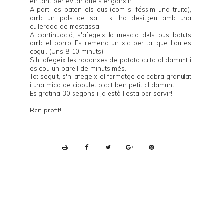
en tant per evitar que s'enganxin.
A part, es baten els ous (com si féssim una truita),
amb un pols de sal i si ho desitgeu amb una
cullerada de mostassa.
A continuació, s'afegeix la mescla dels ous batuts
amb el porro. Es remena un xic per tal que l'ou es
cogui. (Uns 8-10 minuts).
S'hi afegeix les rodanxes de patata cuita al damunt i
es cou un parell de minuts més.
Tot seguit, s'hi afegeix el formatge de cabra granulat
i una mica de ciboulet picat ben petit al damunt.
Es gratina 30 segons i ja està llesta per servir!
Bon profit!
P
r
i
n
t
e