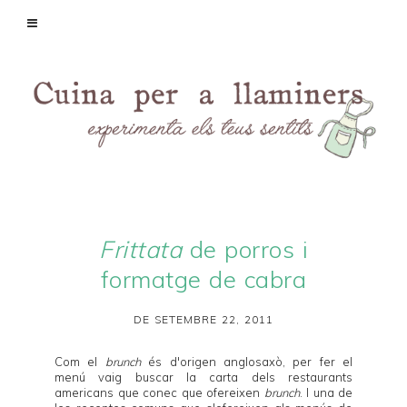
Frittata
de porros i
formatge de cabra
DE SETEMBRE 22, 2011
Com el
brunch
és d'origen anglosaxò, per fer el
menú vaig buscar la carta dels restaurants
americans que conec que ofereixen
brunch
. I una de