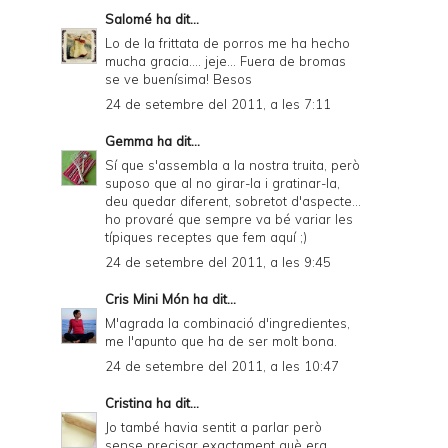
Salomé
ha dit...
Lo de la frittata de porros me ha hecho
mucha gracia.... jeje... Fuera de bromas
se ve buenísima! Besos
24 de setembre del 2011, a les 7:11
Gemma
ha dit...
Sí que s'assembla a la nostra truita, però
suposo que al no girar-la i gratinar-la,
deu quedar diferent, sobretot d'aspecte...
ho provaré que sempre va bé variar les
típiques receptes que fem aquí ;)
24 de setembre del 2011, a les 9:45
Cris Mini Món
ha dit...
M'agrada la combinació d'ingredientes,
me l'apunto que ha de ser molt bona.
24 de setembre del 2011, a les 10:47
Cristina
ha dit...
Jo també havia sentit a parlar però
sense precisar exactament què era...