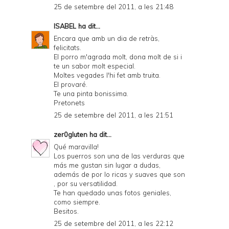
25 de setembre del 2011, a les 21:48
ISABEL
ha dit...
Encara que amb un dia de retràs,
felicitats.
El porro m'agrada molt, dona molt de si i
te un sabor molt especial.
Moltes vegades l'hi fet amb truita.
El provaré.
Te una pinta bonissima.
Pretonets
25 de setembre del 2011, a les 21:51
zer0gluten
ha dit...
Qué maravilla!
Los puerros son una de las verduras que
más me gustan sin lugar a dudas,
además de por lo ricas y suaves que son
, por su versatilidad.
Te han quedado unas fotos geniales,
como siempre.
Besitos.
25 de setembre del 2011, a les 22:12