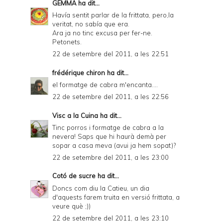
GEMMA
ha dit...
Havía sentit parlar de la frittata, pero,la
veritat, no sabía que era.
Ara ja no tinc excusa per fer-ne.
Petonets.
22 de setembre del 2011, a les 22:51
frédérique chiron
ha dit...
el formatge de cabra m'encanta....
22 de setembre del 2011, a les 22:56
Visc a la Cuina
ha dit...
Tinc porros i formatge de cabra a la
nevera! Saps que hi haurà demà per
sopar a casa meva (avui ja hem sopat)?
22 de setembre del 2011, a les 23:00
Cotó de sucre
ha dit...
Doncs com diu la Catieu, un dia
d'aquests farem truita en versió frittata, a
veure què ;))
22 de setembre del 2011, a les 23:10