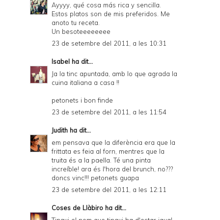
Ayyyy, qué cosa más rica y sencilla.
Estos platos son de mis preferidos. Me
anoto tu receta.
Un besoteeeeeeee
23 de setembre del 2011, a les 10:31
Isabel
ha dit...
Ja la tinc apuntada, amb lo que agrada la
cuina italiana a casa !!
petonets i bon finde
23 de setembre del 2011, a les 11:54
Judith
ha dit...
em pensava que la diferència era que la
frittata es feia al forn, mentres que la
truita és a la paella. Té una pinta
increíble! ara és l'hora del brunch, no???
doncs vinc!!! petonets guapa
23 de setembre del 2011, a les 12:11
Coses de Llàbiro
ha dit...
Tingui el nom que tingui ha d'estar igual