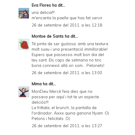
Eva Flores
ha dit...
una delicia!!!
m'encanta la paella que has fet servir.
26 de setembre del 2011, a les 12:18
Montse de Sants
ha dit...
Té pinta de ser gustosa, amb una textura
molt suau i una presentació immillorable!
Espero que passessis molt bon dia del
teu sant. Els caps de setmana no tinc
bona connexió allà on som... Petonets!
26 de setembre del 2011, a les 13:00
Mima
ha dit...
MonDieu Mercè feia dies que no
passava per aquí i tot te un aspecte
deliciós!!!
La frittata, el brunch, la pantalla de
l'ordinador. Aixxx quina ganona Nyam :O)
Petons i felicitats ;O)
26 de setembre del 2011, a les 13:27