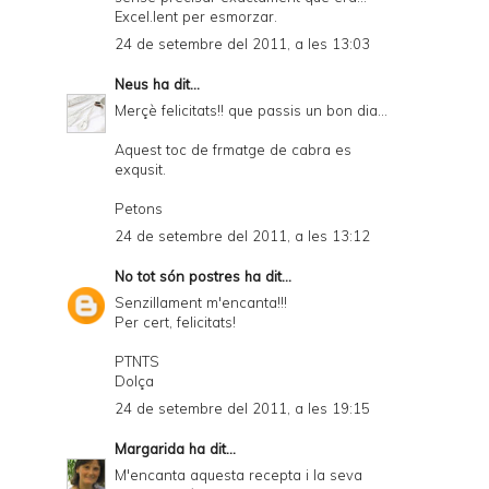
Excel.lent per esmorzar.
24 de setembre del 2011, a les 13:03
Neus
ha dit...
Merçè felicitats!! que passis un bon dia...
Aquest toc de frmatge de cabra es
exqusit.
Petons
24 de setembre del 2011, a les 13:12
No tot són postres
ha dit...
Senzillament m'encanta!!!
Per cert, felicitats!
PTNTS
Dolça
24 de setembre del 2011, a les 19:15
Margarida
ha dit...
M'encanta aquesta recepta i la seva