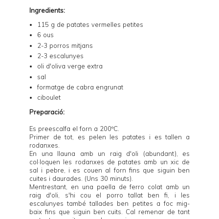
Ingredients:
115 g de patates vermelles petites
6 ous
2-3 porros mitjans
2-3 escalunyes
oli d'oliva verge extra
sal
formatge de cabra engrunat
ciboulet
Preparació:
Es preescalfa el forn a 200ºC.
Primer de tot, es pelen les patates i es tallen a
rodanxes.
En una llauna amb un raig d'oli (abundant), es
col·loquen les rodanxes de patates amb un xic de
sal i pebre, i es couen al forn fins que siguin ben
cuites i daurades. (Uns 30 minuts).
Mentrestant, en una paella de ferro colat amb un
raig d'oli, s'hi cou el porro tallat ben fi, i les
escalunyes també tallades ben petites a foc mig-
baix fins que siguin ben cuits. Cal remenar de tant