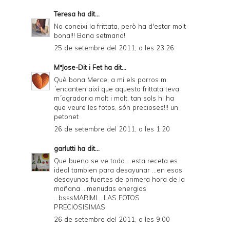
Teresa
ha dit...
No coneixi la frittata, però ha d'estar molt
bona!!! Bona setmana!
25 de setembre del 2011, a les 23:26
MªJose-Dit i Fet
ha dit...
Què bona Merce, a mi els porros m
´encanten així que aquesta frittata teva
m´agradaria molt i molt, tan sols hi ha
que veure les fotos, són precioses!!! un
petonet
26 de setembre del 2011, a les 1:20
garlutti
ha dit...
Que bueno se ve todo ...esta receta es
ideal tambien para desayunar ...en esos
desayunos fuertes de primera hora de la
mañana ...menudas energias
...bsssMARIMI ...LAS FOTOS
PRECIOSISIMAS
26 de setembre del 2011, a les 9:00