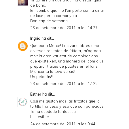
de bona.
Em sembla que me l'emporto com a dinar
de luxe per la carmanyola.
Bon cap de setmana.
23 de setembre del 2011, a les 14:27
Ingrid
ha dit...
Que bona Mercè! tinc varis llibres amb
diverses receptes de frittata,i m'agrada
molt la gran varietat de combinacions
que existeixen, una manera de, com dius,
preparar truites de patates en el fons.
M'encanta la teva versió!
Un petonàs!!
23 de setembre del 2011, a les 17:22
Esther
ha dit...
Casi me gustan mas las frittatas que la
tortilla francesa y eso que son parecidas.
Te ha quedado fantastica!!
bss esther
24 de setembre del 2011, a les 0:44