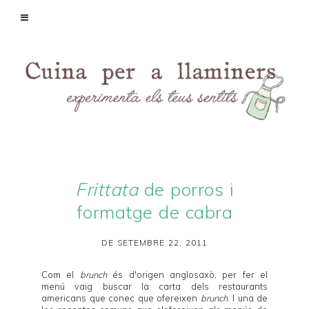
Frittata
de porros i
formatge de cabra
DE SETEMBRE 22, 2011
Com el
brunch
és d'origen anglosaxò, per fer el
menú vaig buscar la carta dels restaurants
americans que conec que ofereixen
brunch
. I una de