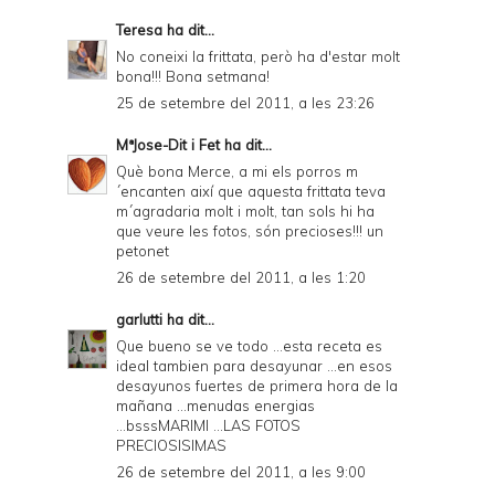
Teresa
ha dit...
No coneixi la frittata, però ha d'estar molt
bona!!! Bona setmana!
25 de setembre del 2011, a les 23:26
MªJose-Dit i Fet
ha dit...
Què bona Merce, a mi els porros m
´encanten així que aquesta frittata teva
m´agradaria molt i molt, tan sols hi ha
que veure les fotos, són precioses!!! un
petonet
26 de setembre del 2011, a les 1:20
garlutti
ha dit...
Que bueno se ve todo ...esta receta es
ideal tambien para desayunar ...en esos
desayunos fuertes de primera hora de la
mañana ...menudas energias
...bsssMARIMI ...LAS FOTOS
PRECIOSISIMAS
26 de setembre del 2011, a les 9:00