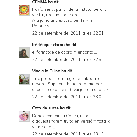
GEMMA
ha dit...
Havía sentit parlar de la frittata, pero,la
veritat, no sabía que era.
Ara ja no tinc excusa per fer-ne.
Petonets.
22 de setembre del 2011, a les 22:51
frédérique chiron
ha dit...
el formatge de cabra m'encanta....
22 de setembre del 2011, a les 22:56
Visc a la Cuina
ha dit...
Tinc porros i formatge de cabra a la
nevera! Saps que hi haurà demà per
sopar a casa meva (avui ja hem sopat)?
22 de setembre del 2011, a les 23:00
Cotó de sucre
ha dit...
Doncs com diu la Catieu, un dia
d'aquests farem truita en versió frittata, a
veure què ;))
22 de setembre del 2011, a les 23:10