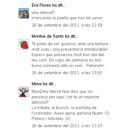
Eva Flores
ha dit...
una delicia!!!
m'encanta la paella que has fet servir.
26 de setembre del 2011, a les 12:18
Montse de Sants
ha dit...
Té pinta de ser gustosa, amb una textura
molt suau i una presentació immillorable!
Espero que passessis molt bon dia del
teu sant. Els caps de setmana no tinc
bona connexió allà on som... Petonets!
26 de setembre del 2011, a les 13:00
Mima
ha dit...
MonDieu Mercè feia dies que no
passava per aquí i tot te un aspecte
deliciós!!!
La frittata, el brunch, la pantalla de
l'ordinador. Aixxx quina ganona Nyam :O)
Petons i felicitats ;O)
26 de setembre del 2011, a les 13:27