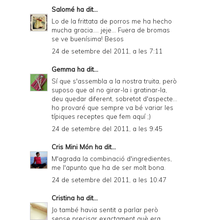
Salomé
ha dit...
Lo de la frittata de porros me ha hecho
mucha gracia.... jeje... Fuera de bromas
se ve buenísima! Besos
24 de setembre del 2011, a les 7:11
Gemma
ha dit...
Sí que s'assembla a la nostra truita, però
suposo que al no girar-la i gratinar-la,
deu quedar diferent, sobretot d'aspecte...
ho provaré que sempre va bé variar les
típiques receptes que fem aquí ;)
24 de setembre del 2011, a les 9:45
Cris Mini Món
ha dit...
M'agrada la combinació d'ingredientes,
me l'apunto que ha de ser molt bona.
24 de setembre del 2011, a les 10:47
Cristina
ha dit...
Jo també havia sentit a parlar però
sense precisar exactament què era...