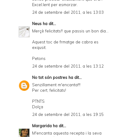
Excel.lent per esmorzar.
24 de setembre del 2011, a les 13:03
Neus
ha dit...
Merçè felicitats!! que passis un bon dia...
Aquest toc de frmatge de cabra es
exqusit.
Petons
24 de setembre del 2011, a les 13:12
No tot són postres
ha dit...
Senzillament m'encanta!!!
Per cert, felicitats!
PTNTS
Dolça
24 de setembre del 2011, a les 19:15
Margarida
ha dit...
M'encanta aquesta recepta i la seva