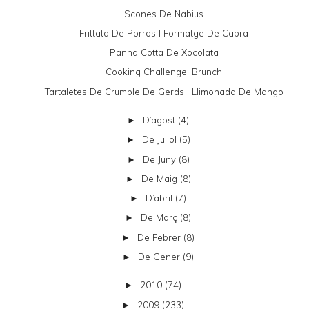
Scones De Nabius
Frittata De Porros I Formatge De Cabra
Panna Cotta De Xocolata
Cooking Challenge: Brunch
Tartaletes De Crumble De Gerds I Llimonada De Mango
D’agost
(4)
►
De Juliol
(5)
►
De Juny
(8)
►
De Maig
(8)
►
D’abril
(7)
►
De Març
(8)
►
De Febrer
(8)
►
De Gener
(9)
►
2010
(74)
►
2009
(233)
►