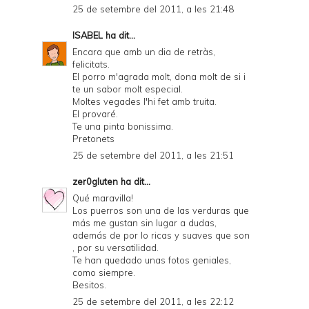
25 de setembre del 2011, a les 21:48
ISABEL
ha dit...
Encara que amb un dia de retràs,
felicitats.
El porro m'agrada molt, dona molt de si i
te un sabor molt especial.
Moltes vegades l'hi fet amb truita.
El provaré.
Te una pinta bonissima.
Pretonets
25 de setembre del 2011, a les 21:51
zer0gluten
ha dit...
Qué maravilla!
Los puerros son una de las verduras que
más me gustan sin lugar a dudas,
además de por lo ricas y suaves que son
, por su versatilidad.
Te han quedado unas fotos geniales,
como siempre.
Besitos.
25 de setembre del 2011, a les 22:12