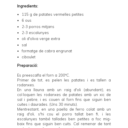
Ingredients:
115 g de patates vermelles petites
6 ous
2-3 porros mitjans
2-3 escalunyes
oli d'oliva verge extra
sal
formatge de cabra engrunat
ciboulet
Preparació:
Es preescalfa el forn a 200ºC.
Primer de tot, es pelen les patates i es tallen a
rodanxes.
En una llauna amb un raig d'oli (abundant), es
col·loquen les rodanxes de patates amb un xic de
sal i pebre, i es couen al forn fins que siguin ben
cuites i daurades. (Uns 30 minuts).
Mentrestant, en una paella de ferro colat amb un
raig d'oli, s'hi cou el porro tallat ben fi, i les
escalunyes també tallades ben petites a foc mig-
baix fins que siguin ben cuits. Cal remenar de tant