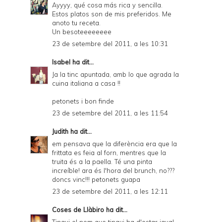
Ayyyy, qué cosa más rica y sencilla.
Estos platos son de mis preferidos. Me
anoto tu receta.
Un besoteeeeeeee
23 de setembre del 2011, a les 10:31
Isabel
ha dit...
Ja la tinc apuntada, amb lo que agrada la
cuina italiana a casa !!
petonets i bon finde
23 de setembre del 2011, a les 11:54
Judith
ha dit...
em pensava que la diferència era que la
frittata es feia al forn, mentres que la
truita és a la paella. Té una pinta
increíble! ara és l'hora del brunch, no???
doncs vinc!!! petonets guapa
23 de setembre del 2011, a les 12:11
Coses de Llàbiro
ha dit...
Tingui el nom que tingui ha d'estar igual