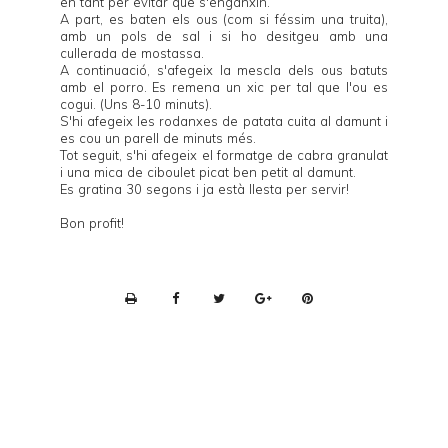
en tant per evitar que s'enganxin.
A part, es baten els ous (com si féssim una truita),
amb un pols de sal i si ho desitgeu amb una
cullerada de mostassa.
A continuació, s'afegeix la mescla dels ous batuts
amb el porro. Es remena un xic per tal que l'ou es
cogui. (Uns 8-10 minuts).
S'hi afegeix les rodanxes de patata cuita al damunt i
es cou un parell de minuts més.
Tot seguit, s'hi afegeix el formatge de cabra granulat
i una mica de ciboulet picat ben petit al damunt.
Es gratina 30 segons i ja està llesta per servir!
Bon profit!
P
r
i
n
t
e