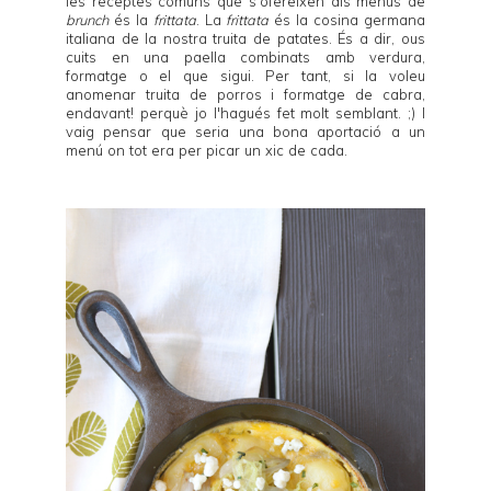
les receptes comuns que s'ofereixen als menús de
brunch
és la
frittata
. La
frittata
és la cosina germana
italiana de la nostra truita de patates. És a dir, ous
cuits en una paella combinats amb verdura,
formatge o el que sigui. Per tant, si la voleu
anomenar truita de porros i formatge de cabra,
endavant! perquè jo l'hagués fet molt semblant. ;) I
vaig pensar que seria una bona aportació a un
menú on tot era per picar un xic de cada.