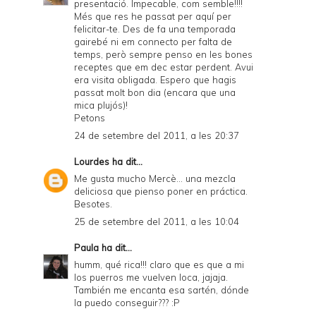
presentació. Impecable, com semble!!!!
Més que res he passat per aquí per
felicitar-te. Des de fa una temporada
gairebé ni em connecto per falta de
temps, però sempre penso en les bones
receptes que em dec estar perdent. Avui
era visita obligada. Espero que hagis
passat molt bon dia (encara que una
mica plujós)!
Petons
24 de setembre del 2011, a les 20:37
Lourdes
ha dit...
Me gusta mucho Mercè... una mezcla
deliciosa que pienso poner en práctica.
Besotes.
25 de setembre del 2011, a les 10:04
Paula
ha dit...
humm, qué rica!!! claro que es que a mi
los puerros me vuelven loca, jajaja.
También me encanta esa sartén, dónde
la puedo conseguir??? :P