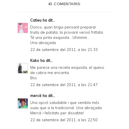
43 COMENTARIS:
r
F
Catieu
ha dit...
r
Doncs, quan tingui pensant preparar
truita de patata, la provaré versió frittata.
i
Té una pinta exquisita....Uhmmm...
e
Una abraçada
22 de setembre del 2011, a les 21:33
n
d
Kako
ha dit...
Me parece una receta exquisita, el queso
l
de cabra me encanta.
y
Bss
22 de setembre del 2011, a les 21:47
a
n
mercè
ha dit...
Una opció saludable i que sembla més
d
suau que a la tradicional. Una abraçada
P
Mercè i felicitats per dissabte!
22 de setembre del 2011, a les 22:50
D
F