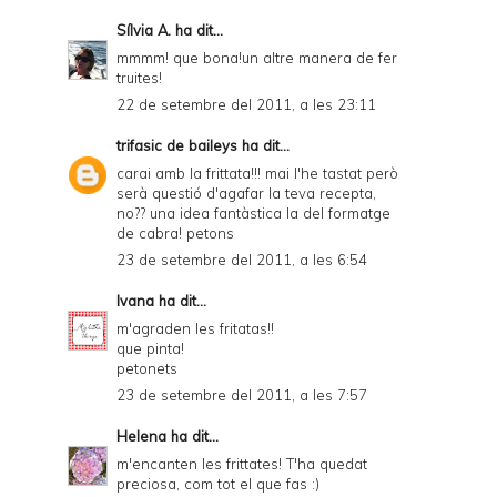
Sílvia A.
ha dit...
mmmm! que bona!un altre manera de fer
truites!
22 de setembre del 2011, a les 23:11
trifasic de baileys
ha dit...
carai amb la frittata!!! mai l'he tastat però
serà questió d'agafar la teva recepta,
no?? una idea fantàstica la del formatge
de cabra! petons
23 de setembre del 2011, a les 6:54
Ivana
ha dit...
m'agraden les fritatas!!
que pinta!
petonets
23 de setembre del 2011, a les 7:57
Helena
ha dit...
m'encanten les frittates! T'ha quedat
preciosa, com tot el que fas :)