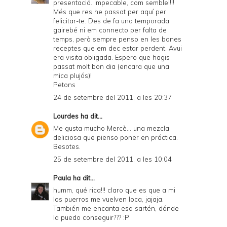
presentació. Impecable, com semble!!!!
Més que res he passat per aquí per
felicitar-te. Des de fa una temporada
gairebé ni em connecto per falta de
temps, però sempre penso en les bones
receptes que em dec estar perdent. Avui
era visita obligada. Espero que hagis
passat molt bon dia (encara que una
mica plujós)!
Petons
24 de setembre del 2011, a les 20:37
Lourdes
ha dit...
Me gusta mucho Mercè... una mezcla
deliciosa que pienso poner en práctica.
Besotes.
25 de setembre del 2011, a les 10:04
Paula
ha dit...
humm, qué rica!!! claro que es que a mi
los puerros me vuelven loca, jajaja.
También me encanta esa sartén, dónde
la puedo conseguir??? :P