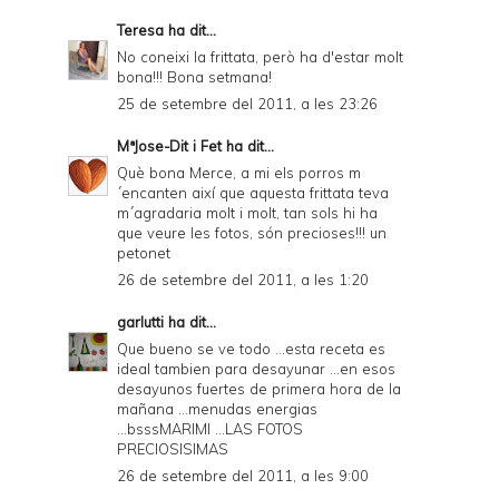
Teresa
ha dit...
No coneixi la frittata, però ha d'estar molt
bona!!! Bona setmana!
25 de setembre del 2011, a les 23:26
MªJose-Dit i Fet
ha dit...
Què bona Merce, a mi els porros m
´encanten així que aquesta frittata teva
m´agradaria molt i molt, tan sols hi ha
que veure les fotos, són precioses!!! un
petonet
26 de setembre del 2011, a les 1:20
garlutti
ha dit...
Que bueno se ve todo ...esta receta es
ideal tambien para desayunar ...en esos
desayunos fuertes de primera hora de la
mañana ...menudas energias
...bsssMARIMI ...LAS FOTOS
PRECIOSISIMAS
26 de setembre del 2011, a les 9:00