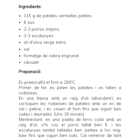
Ingredients:
115 g de patates vermelles petites
6 ous
2-3 porros mitjans
2-3 escalunyes
oli d'oliva verge extra
sal
formatge de cabra engrunat
ciboulet
Preparació:
Es preescalfa el forn a 200ºC.
Primer de tot, es pelen les patates i es tallen a
rodanxes.
En una llauna amb un raig d'oli (abundant), es
col·loquen les rodanxes de patates amb un xic de
sal i pebre, i es couen al forn fins que siguin ben
cuites i daurades. (Uns 30 minuts).
Mentrestant, en una paella de ferro colat amb un
raig d'oli, s'hi cou el porro tallat ben fi, i les
escalunyes també tallades ben petites a foc mig-
baix fins que siguin ben cuits. Cal remenar de tant