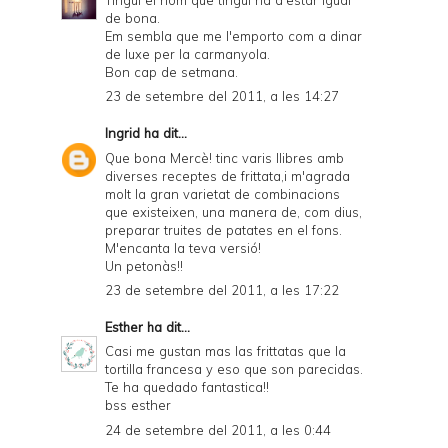
de bona.
Em sembla que me l'emporto com a dinar
de luxe per la carmanyola.
Bon cap de setmana.
23 de setembre del 2011, a les 14:27
Ingrid
ha dit...
Que bona Mercè! tinc varis llibres amb
diverses receptes de frittata,i m'agrada
molt la gran varietat de combinacions
que existeixen, una manera de, com dius,
preparar truites de patates en el fons.
M'encanta la teva versió!
Un petonàs!!
23 de setembre del 2011, a les 17:22
Esther
ha dit...
Casi me gustan mas las frittatas que la
tortilla francesa y eso que son parecidas.
Te ha quedado fantastica!!
bss esther
24 de setembre del 2011, a les 0:44