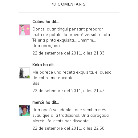
43 COMENTARIS:
r
F
Catieu
ha dit...
r
Doncs, quan tingui pensant preparar
truita de patata, la provaré versió frittata.
i
Té una pinta exquisita....Uhmmm...
e
Una abraçada
22 de setembre del 2011, a les 21:33
n
d
Kako
ha dit...
Me parece una receta exquisita, el queso
l
de cabra me encanta.
y
Bss
22 de setembre del 2011, a les 21:47
a
n
mercè
ha dit...
Una opció saludable i que sembla més
d
suau que a la tradicional. Una abraçada
P
Mercè i felicitats per dissabte!
22 de setembre del 2011, a les 22:50
D
F