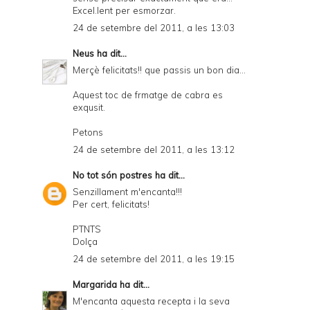
Excel.lent per esmorzar.
24 de setembre del 2011, a les 13:03
Neus
ha dit...
Merçè felicitats!! que passis un bon dia...
Aquest toc de frmatge de cabra es
exqusit.
Petons
24 de setembre del 2011, a les 13:12
No tot són postres
ha dit...
Senzillament m'encanta!!!
Per cert, felicitats!
PTNTS
Dolça
24 de setembre del 2011, a les 19:15
Margarida
ha dit...
M'encanta aquesta recepta i la seva