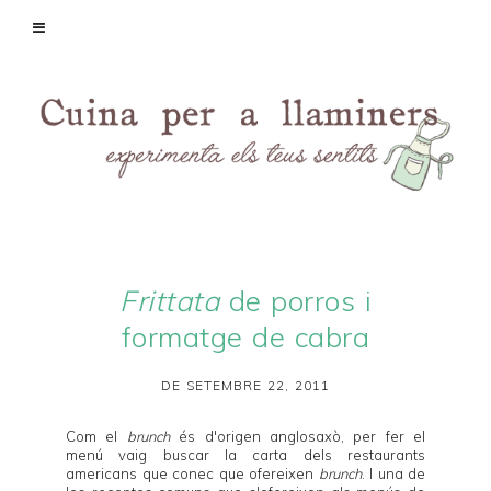
Frittata
de porros i
formatge de cabra
DE SETEMBRE 22, 2011
Com el
brunch
és d'origen anglosaxò, per fer el
menú vaig buscar la carta dels restaurants
americans que conec que ofereixen
brunch
. I una de