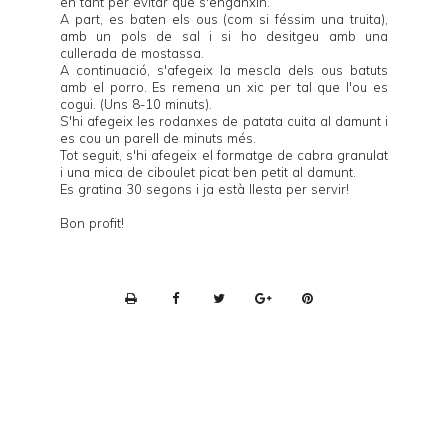
en tant per evitar que s'enganxin.
A part, es baten els ous (com si féssim una truita),
amb un pols de sal i si ho desitgeu amb una
cullerada de mostassa.
A continuació, s'afegeix la mescla dels ous batuts
amb el porro. Es remena un xic per tal que l'ou es
cogui. (Uns 8-10 minuts).
S'hi afegeix les rodanxes de patata cuita al damunt i
es cou un parell de minuts més.
Tot seguit, s'hi afegeix el formatge de cabra granulat
i una mica de ciboulet picat ben petit al damunt.
Es gratina 30 segons i ja està llesta per servir!
Bon profit!
P
r
i
n
t
e