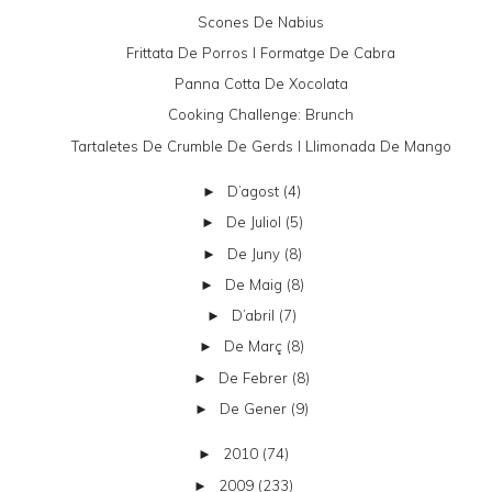
Scones De Nabius
Frittata De Porros I Formatge De Cabra
Panna Cotta De Xocolata
Cooking Challenge: Brunch
Tartaletes De Crumble De Gerds I Llimonada De Mango
D’agost
(4)
►
De Juliol
(5)
►
De Juny
(8)
►
De Maig
(8)
►
D’abril
(7)
►
De Març
(8)
►
De Febrer
(8)
►
De Gener
(9)
►
2010
(74)
►
2009
(233)
►