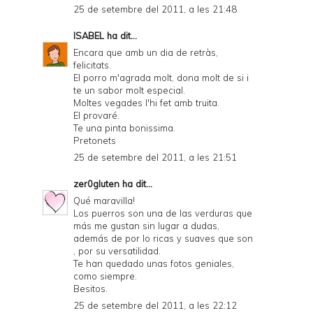
25 de setembre del 2011, a les 21:48
ISABEL
ha dit...
Encara que amb un dia de retràs,
felicitats.
El porro m'agrada molt, dona molt de si i
te un sabor molt especial.
Moltes vegades l'hi fet amb truita.
El provaré.
Te una pinta bonissima.
Pretonets
25 de setembre del 2011, a les 21:51
zer0gluten
ha dit...
Qué maravilla!
Los puerros son una de las verduras que
más me gustan sin lugar a dudas,
además de por lo ricas y suaves que son
, por su versatilidad.
Te han quedado unas fotos geniales,
como siempre.
Besitos.
25 de setembre del 2011, a les 22:12