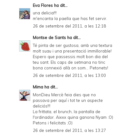
Eva Flores
ha dit...
una delicia!!!
m'encanta la paella que has fet servir.
26 de setembre del 2011, a les 12:18
Montse de Sants
ha dit...
Té pinta de ser gustosa, amb una textura
molt suau i una presentació immillorable!
Espero que passessis molt bon dia del
teu sant. Els caps de setmana no tinc
bona connexió allà on som... Petonets!
26 de setembre del 2011, a les 13:00
Mima
ha dit...
MonDieu Mercè feia dies que no
passava per aquí i tot te un aspecte
deliciós!!!
La frittata, el brunch, la pantalla de
l'ordinador. Aixxx quina ganona Nyam :O)
Petons i felicitats ;O)
26 de setembre del 2011, a les 13:27