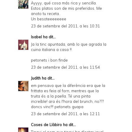
Ayyyy, qué cosa más rica y sencilla.
Estos platos son de mis preferidos. Me
anoto tu receta.
Un besoteeeeeeee
23 de setembre del 2011, a les 10:31
Isabel
ha dit...
Ja la tinc apuntada, amb lo que agrada la
cuina italiana a casa !!
petonets i bon finde
23 de setembre del 2011, a les 11:54
Judith
ha dit...
em pensava que la diferència era que la
frittata es feia al forn, mentres que la
truita és a la paella. Té una pinta
increíble! ara és l'hora del brunch, no???
doncs vinc!!! petonets guapa
23 de setembre del 2011, a les 12:11
Coses de Llàbiro
ha dit...
Tingui el nom que tingui ha d'estar igual