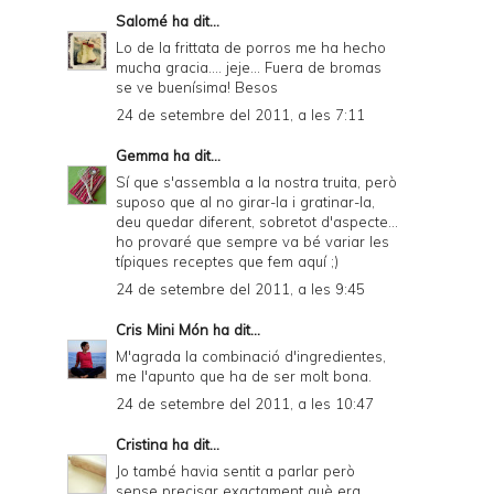
Salomé
ha dit...
Lo de la frittata de porros me ha hecho
mucha gracia.... jeje... Fuera de bromas
se ve buenísima! Besos
24 de setembre del 2011, a les 7:11
Gemma
ha dit...
Sí que s'assembla a la nostra truita, però
suposo que al no girar-la i gratinar-la,
deu quedar diferent, sobretot d'aspecte...
ho provaré que sempre va bé variar les
típiques receptes que fem aquí ;)
24 de setembre del 2011, a les 9:45
Cris Mini Món
ha dit...
M'agrada la combinació d'ingredientes,
me l'apunto que ha de ser molt bona.
24 de setembre del 2011, a les 10:47
Cristina
ha dit...
Jo també havia sentit a parlar però
sense precisar exactament què era...