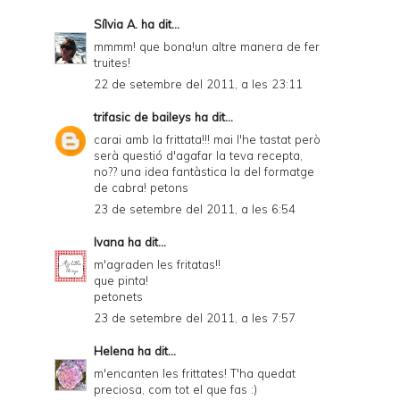
Sílvia A.
ha dit...
mmmm! que bona!un altre manera de fer
truites!
22 de setembre del 2011, a les 23:11
trifasic de baileys
ha dit...
carai amb la frittata!!! mai l'he tastat però
serà questió d'agafar la teva recepta,
no?? una idea fantàstica la del formatge
de cabra! petons
23 de setembre del 2011, a les 6:54
Ivana
ha dit...
m'agraden les fritatas!!
que pinta!
petonets
23 de setembre del 2011, a les 7:57
Helena
ha dit...
m'encanten les frittates! T'ha quedat
preciosa, com tot el que fas :)