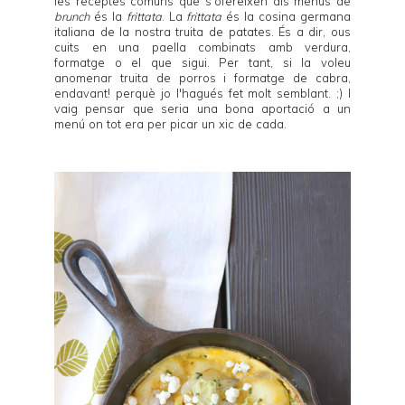
les receptes comuns que s'ofereixen als menús de
brunch
és la
frittata
. La
frittata
és la cosina germana
italiana de la nostra truita de patates. És a dir, ous
cuits en una paella combinats amb verdura,
formatge o el que sigui. Per tant, si la voleu
anomenar truita de porros i formatge de cabra,
endavant! perquè jo l'hagués fet molt semblant. ;) I
vaig pensar que seria una bona aportació a un
menú on tot era per picar un xic de cada.