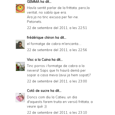
GEMMA
ha dit...
Havía sentit parlar de la frittata, pero,la
veritat, no sabía que era.
Ara ja no tinc excusa per fer-ne.
Petonets.
22 de setembre del 2011, a les 22:51
frédérique chiron
ha dit...
el formatge de cabra m'encanta....
22 de setembre del 2011, a les 22:56
Visc a la Cuina
ha dit...
Tinc porros i formatge de cabra a la
nevera! Saps que hi haurà demà per
sopar a casa meva (avui ja hem sopat)?
22 de setembre del 2011, a les 23:00
Cotó de sucre
ha dit...
Doncs com diu la Catieu, un dia
d'aquests farem truita en versió frittata, a
veure què ;))
22 de setembre del 2011, a les 23:10