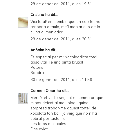
29 de gener del 2011, a les 19:31
Cristina
ha dit...
Vici total! em sembla que un cop fet no
arribaria a taula, me´l menjaria jo de la
cuina al menjador...
29 de gener del 2011, a les 20:31
Anònim ha dit...
És especial per mi: xocoladdicte total i
absoluta!! Té una pinta brutal!
Petons
Sandra
30 de gener del 2011, a les 11:56
Carme i Omar
ha dit...
Mercè, et visito seguint el comentari que
m'has deixat al meu blog i quina
sorpresa trobar-me aquest tortell de
xocolata tan bo!!! ja veig que no n'ha
sobrat per tastar-lo.
Les fotos molt xules.
Fins aviat