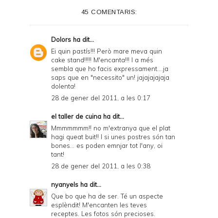
45 COMENTARIS:
Dolors
ha dit...
Ei quin pastís!!! Però mare meva quin
cake stand!!!!! M'encanta!!! I a més
sembla que ho facis expressament....ja
saps que en "necessito" un! jajajajajaja
dolenta!
28 de gener del 2011, a les 0:17
el taller de cuina
ha dit...
Mmmmmmm!! no m'extranya que el plat
hagi queat buit!! I si unes postres són tan
bones... es poden emnjar tot l'any, oi
tant!
28 de gener del 2011, a les 0:38
nyanyels
ha dit...
Que bo que ha de ser. Té un aspecte
esplèndit! M'encanten les teves
receptes. Les fotos són precioses.