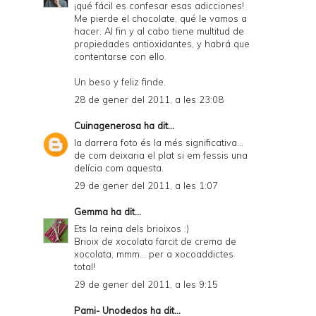
¡qué fácil es confesar esas adicciones!
Me pierde el chocolate, qué le vamos a
hacer. Al fin y al cabo tiene multitud de
propiedades antioxidantes, y habrá que
contentarse con ello.
Un beso y feliz finde.
28 de gener del 2011, a les 23:08
Cuinagenerosa
ha dit...
la darrera foto és la més significativa...
de com deixaria el plat si em fessis una
delícia com aquesta.
29 de gener del 2011, a les 1:07
Gemma
ha dit...
Ets la reina dels brioixos :)
Brioix de xocolata farcit de crema de
xocolata, mmm... per a xocoaddictes
total!
29 de gener del 2011, a les 9:15
Pami- Unodedos
ha dit...