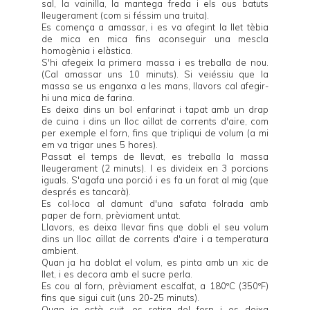
sal, la vainilla, la mantega freda i els ous batuts
lleugerament (com si féssim una truita).
Es comença a amassar, i es va afegint la llet tèbia
de mica en mica fins aconseguir una mescla
homogènia i elàstica.
S'hi afegeix la primera massa i es treballa de nou.
(Cal amassar uns 10 minuts). Si veiéssiu que la
massa se us enganxa a les mans, llavors cal afegir-
hi una mica de farina.
Es deixa dins un bol enfarinat i tapat amb un drap
de cuina i dins un lloc aïllat de corrents d'aire, com
per exemple el forn, fins que tripliqui de volum (a mi
em va trigar unes 5 hores).
Passat el temps de llevat, es treballa la massa
lleugerament (2 minuts). I es divideix en 3 porcions
iguals. S'agafa una porció i es fa un forat al mig (que
després es tancarà).
Es col·loca al damunt d'una safata folrada amb
paper de forn, prèviament untat.
Llavors, es deixa llevar fins que dobli el seu volum
dins un lloc aïllat de corrents d'aire i a temperatura
ambient.
Quan ja ha doblat el volum, es pinta amb un xic de
llet, i es decora amb el sucre perla.
Es cou al forn, prèviament escalfat, a 180ºC (350ºF)
fins que sigui cuit (uns 20-25 minuts).
Quan ja està cuit, es retira del forn i es deixa