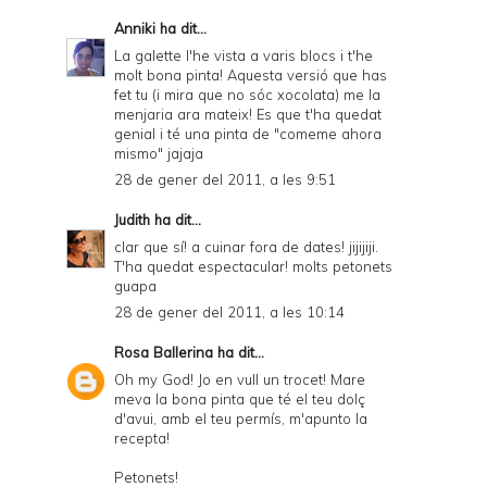
Anniki
ha dit...
La galette l'he vista a varis blocs i t'he
molt bona pinta! Aquesta versió que has
fet tu (i mira que no sóc xocolata) me la
menjaria ara mateix! Es que t'ha quedat
genial i té una pinta de "comeme ahora
mismo" jajaja
28 de gener del 2011, a les 9:51
Judith
ha dit...
clar que sí! a cuinar fora de dates! jijijiji.
T'ha quedat espectacular! molts petonets
guapa
28 de gener del 2011, a les 10:14
Rosa Ballerina
ha dit...
Oh my God! Jo en vull un trocet! Mare
meva la bona pinta que té el teu dolç
d'avui, amb el teu permís, m'apunto la
recepta!
Petonets!