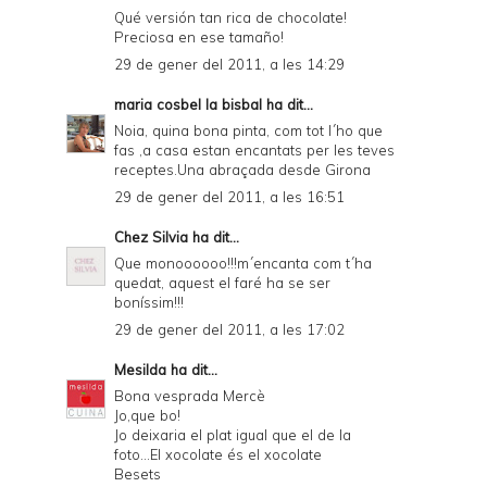
Qué versión tan rica de chocolate!
Preciosa en ese tamaño!
29 de gener del 2011, a les 14:29
maria cosbel la bisbal
ha dit...
Noia, quina bona pinta, com tot l´ho que
fas ,a casa estan encantats per les teves
receptes.Una abraçada desde Girona
29 de gener del 2011, a les 16:51
Chez Silvia
ha dit...
Que monoooooo!!!m´encanta com t´ha
quedat, aquest el faré ha se ser
boníssim!!!
29 de gener del 2011, a les 17:02
Mesilda
ha dit...
Bona vesprada Mercè
Jo,que bo!
Jo deixaria el plat igual que el de la
foto...El xocolate és el xocolate
Besets