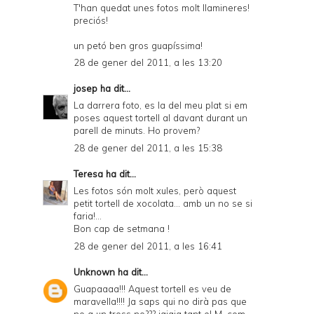
T'han quedat unes fotos molt llamineres!
preciós!
un petó ben gros guapíssima!
28 de gener del 2011, a les 13:20
josep
ha dit...
La darrera foto, es la del meu plat si em
poses aquest tortell al davant durant un
parell de minuts. Ho provem?
28 de gener del 2011, a les 15:38
Teresa
ha dit...
Les fotos són molt xules, però aquest
petit tortell de xocolata... amb un no se si
faria!...
Bon cap de setmana !
28 de gener del 2011, a les 16:41
Unknown
ha dit...
Guapaaaa!!! Aquest tortell es veu de
maravella!!!! Ja saps qui no dirà pas que