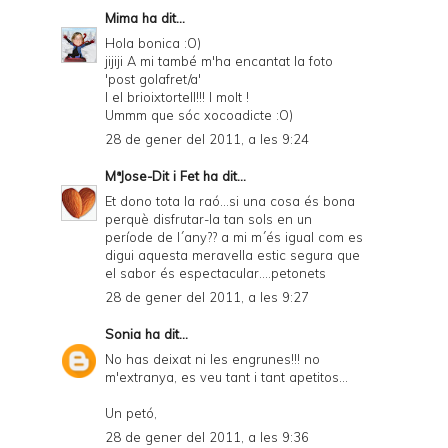
Mima
ha dit...
Hola bonica :O)
jijiji A mi també m'ha encantat la foto
'post golafret/a'
I el brioixtortell!!! I molt !
Ummm que sóc xocoadicte :O)
28 de gener del 2011, a les 9:24
MªJose-Dit i Fet
ha dit...
Et dono tota la raó...si una cosa és bona
perquè disfrutar-la tan sols en un
període de l´any?? a mi m´és igual com es
digui aquesta meravella estic segura que
el sabor és espectacular....petonets
28 de gener del 2011, a les 9:27
Sonia
ha dit...
No has deixat ni les engrunes!!! no
m'extranya, es veu tant i tant apetitos...
Un petó,
28 de gener del 2011, a les 9:36