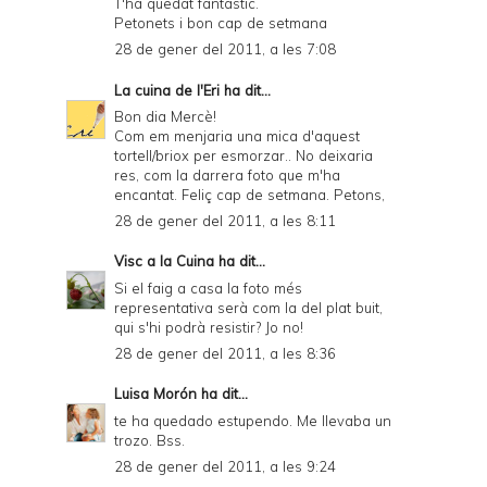
T'ha quedat fantàstic.
Petonets i bon cap de setmana
28 de gener del 2011, a les 7:08
La cuina de l'Eri
ha dit...
Bon dia Mercè!
Com em menjaria una mica d'aquest
tortell/briox per esmorzar.. No deixaria
res, com la darrera foto que m'ha
encantat. Feliç cap de setmana. Petons,
28 de gener del 2011, a les 8:11
Visc a la Cuina
ha dit...
Si el faig a casa la foto més
representativa serà com la del plat buit,
qui s'hi podrà resistir? Jo no!
28 de gener del 2011, a les 8:36
Luisa Morón
ha dit...
te ha quedado estupendo. Me llevaba un
trozo. Bss.
28 de gener del 2011, a les 9:24