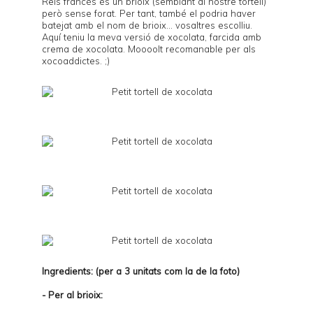
Reis francès és un brioix (semblant al nostre tortell)
però sense forat. Per tant, també el podria haver
batejat amb el nom de brioix... vosaltres escolliu.
Aquí teniu la meva versió de xocolata, farcida amb
crema de xocolata. Moooolt recomanable per als
xocoaddictes. ;)
Ingredients: (per a 3 unitats com la de la foto)
- Per al brioix: