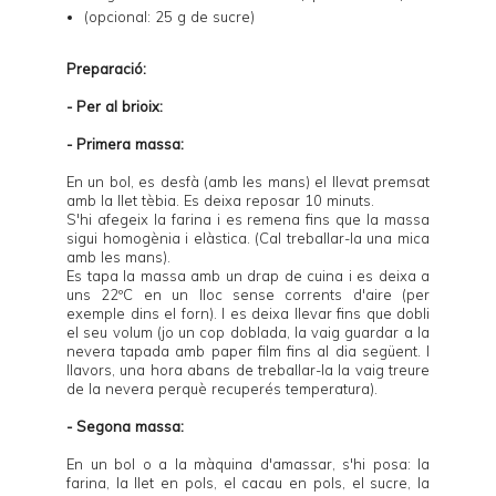
(opcional: 25 g de sucre)
Preparació:
- Per al brioix:
- Primera massa:
En un bol, es desfà (amb les mans) el llevat premsat
amb la llet tèbia. Es deixa reposar 10 minuts.
S'hi afegeix la farina i es remena fins que la massa
sigui homogènia i elàstica. (Cal treballar-la una mica
amb les mans).
Es tapa la massa amb un drap de cuina i es deixa a
uns 22ºC en un lloc sense corrents d'aire (per
exemple dins el forn). I es deixa llevar fins que dobli
el seu volum (jo un cop doblada, la vaig guardar a la
nevera tapada amb paper film fins al dia següent. I
llavors, una hora abans de treballar-la la vaig treure
de la nevera perquè recuperés temperatura).
- Segona massa:
En un bol o a la màquina d'amassar, s'hi posa: la
farina, la llet en pols, el cacau en pols, el sucre, la