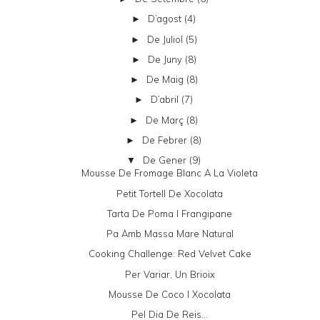
D’agost
(4)
►
De Juliol
(5)
►
De Juny
(8)
►
De Maig
(8)
►
D’abril
(7)
►
De Març
(8)
►
De Febrer
(8)
►
De Gener
(9)
▼
Mousse De Fromage Blanc A La Violeta
Petit Tortell De Xocolata
Tarta De Poma I Frangipane
Pa Amb Massa Mare Natural
Cooking Challenge: Red Velvet Cake
Per Variar, Un Brioix
Mousse De Coco I Xocolata
Pel Dia De Reis...