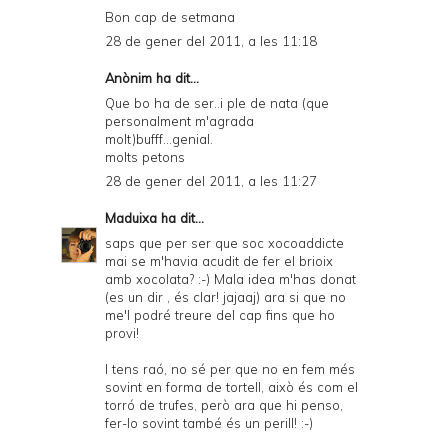
Bon cap de setmana
28 de gener del 2011, a les 11:18
Anònim ha dit...
Que bo ha de ser..i ple de nata (que
personalment m'agrada
molt)bufff...genial.
molts petons
28 de gener del 2011, a les 11:27
Maduixa
ha dit...
saps que per ser que soc xocoaddicte
mai se m'havia acudit de fer el brioix
amb xocolata? :-) Mala idea m'has donat
(es un dir , és clar! jajaaj) ara si que no
me'l podré treure del cap fins que ho
provi!
I tens raó, no sé per que no en fem més
sovint en forma de tortell, això és com el
torró de trufes, però ara que hi penso,
fer-lo sovint també és un perill! :-)