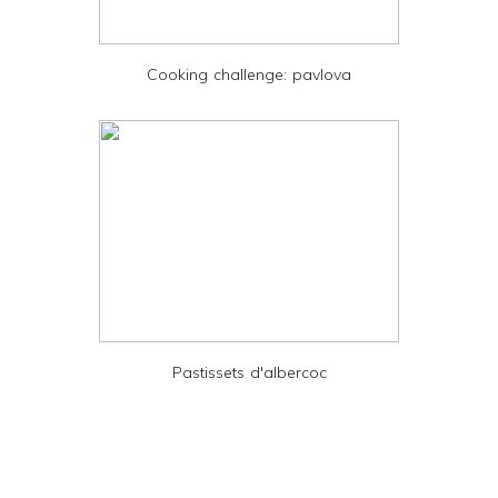
P
D
Cooking challenge: pavlova
F
Pastissets d'albercoc