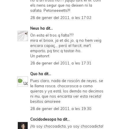
no a un tross no??? jajaja tant el M. com
els nens segur que no deixen ni la
safata. Petoneeeetts!!!
28 de gener del 2011, a les 17:02
Neus
ha dit...
On esta el tros q falta???
mira el brioix, ja et dic jo, q no hem veig
encara capaç... peró el farcit, me'l
emporto, pq tinc q tastar-ho.
Un petonrt
28 de gener del 2011, a les 17:31
Quo
ha dit...
Pues claro, nada de roscón de reyes, se
le llama rosca, chocorosca o como
quieras y ya está, los demás no decimos
ni mu, que nos encanta ver esta receta!
besitos amoreee
28 de gener del 2011, a les 19:30
Cocidodesopa
ha dit...
¡Yo soy chocoadicta, yo soy chocoadicta!