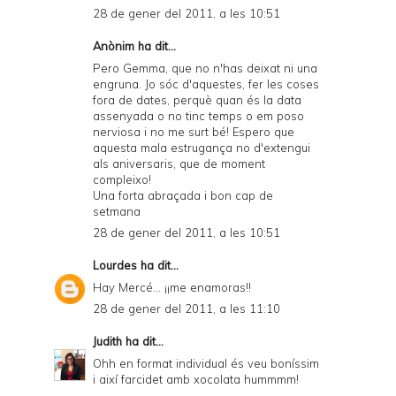
28 de gener del 2011, a les 10:51
Anònim ha dit...
Pero Gemma, que no n'has deixat ni una
engruna. Jo sóc d'aquestes, fer les coses
fora de dates, perquè quan és la data
assenyada o no tinc temps o em poso
nerviosa i no me surt bé! Espero que
aquesta mala estrugança no d'extengui
als aniversaris, que de moment
compleixo!
Una forta abraçada i bon cap de
setmana
28 de gener del 2011, a les 10:51
Lourdes
ha dit...
Hay Mercé... ¡¡me enamoras!!
28 de gener del 2011, a les 11:10
Judith
ha dit...
Ohh en format individual és veu boníssim
i així farcidet amb xocolata hummmm!