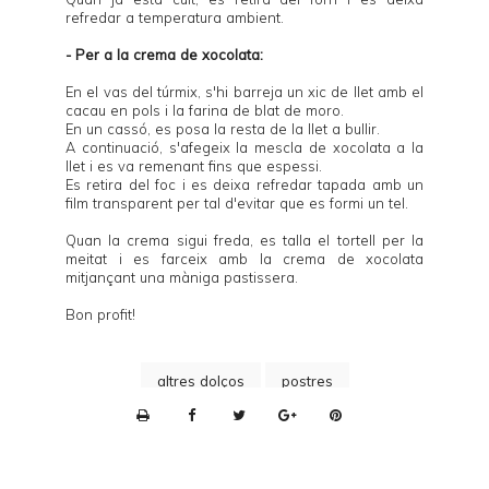
refredar a temperatura ambient.
- Per a la crema de xocolata:
En el vas del túrmix, s'hi barreja un xic de llet amb el
cacau en pols i la farina de blat de moro.
En un cassó, es posa la resta de la llet a bullir.
A continuació, s'afegeix la mescla de xocolata a la
llet i es va remenant fins que espessi.
Es retira del foc i es deixa refredar tapada amb un
film transparent per tal d'evitar que es formi un tel.
Quan la crema sigui freda, es talla el tortell per la
meitat i es farceix amb la crema de xocolata
mitjançant una màniga pastissera.
Bon profit!
altres dolços
postres
P
r
i