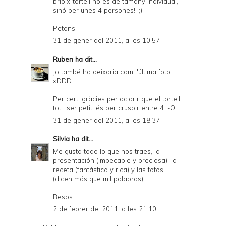
brioix-tortell no és de tamany individual,
sinó per unes 4 persones!! ;)
Petons!
31 de gener del 2011, a les 10:57
Ruben
ha dit...
Jo també ho deixaria com l'última foto
xDDD
Per cert, gràcies per aclarir que el tortell,
tot i ser petit, és per cruspir entre 4 :-O
31 de gener del 2011, a les 18:37
Silvia
ha dit...
Me gusta todo lo que nos traes, la
presentación (impecable y preciosa), la
receta (fantástica y rica) y las fotos
(dicen más que mil palabras).
Besos.
2 de febrer del 2011, a les 21:10