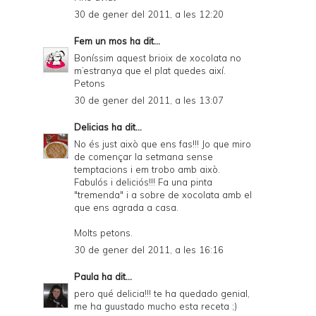
30 de gener del 2011, a les 12:20
Fem un mos
ha dit...
Boníssim aquest brioix de xocolata no
m’estranya que el plat quedes així.
Petons
30 de gener del 2011, a les 13:07
Delicias
ha dit...
No és just això que ens fas!!! Jo que miro
de començar la setmana sense
temptacions i em trobo amb això.
Fabulós i deliciós!!! Fa una pinta
"tremenda" i a sobre de xocolata amb el
que ens agrada a casa.
Molts petons.
30 de gener del 2011, a les 16:16
Paula
ha dit...
pero qué delicia!!! te ha quedado genial,
me ha guustado mucho esta receta ;)