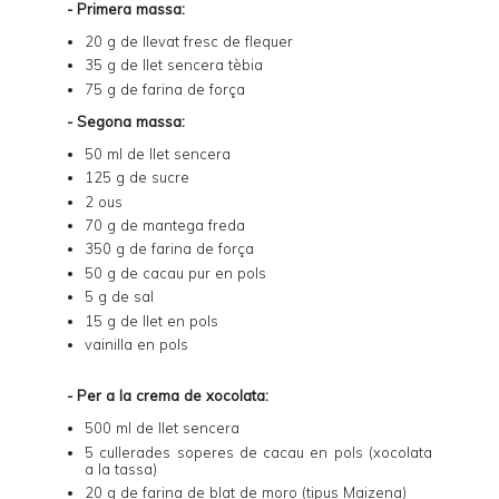
- Primera massa:
20 g de llevat fresc de flequer
35 g de llet sencera tèbia
75 g de farina de força
- Segona massa:
50 ml de llet sencera
125 g de sucre
2 ous
70 g de mantega freda
350 g de farina de força
50 g de cacau pur en pols
5 g de sal
15 g de llet en pols
vainilla en pols
- Per a la crema de xocolata:
500 ml de llet sencera
5 cullerades soperes de cacau en pols (xocolata
a la tassa)
20 g de farina de blat de moro (tipus Maizena)