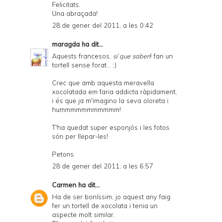
Felicitats.
Una abraçada!
28 de gener del 2011, a les 0:42
maragda
ha dit...
Aquests francesos,
sí que saben
! fan un
tortell sense forat... ;)
Crec que amb aquesta meravella
xocolatada em faria addicta ràpidament,
i és que ja m'imagino la seva oloreta i
hummmmmmmmmmm!
T'ha quedat super esponjós i les fotos
són per llepar-les!
Petons
28 de gener del 2011, a les 6:57
Carmen
ha dit...
Ha de ser boníssim, jo aquest any faig
fer un tortell de xocolata i tenia un
aspecte molt similar.