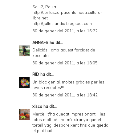
Salu2, Paula
http://conlaszarpasenlamasa.cultura-
libre.net
http://galletilandia.blogspot.com
30 de gener del 2011, a les 16:22
ANNAFS
ha dit...
Deliciós i amb aquest farcidet de
xocolata...
30 de gener del 2011, a les 18:05
RID
ha dit...
Un bloc genial, moltes gràcies per les
teves receptes!!!
30 de gener del 2011, a les 18:42
xisca
ha dit...
Mercè , t'ha quedat impresionant. i les
fotos molt bé , no m'extranya que el
tortell vagi despareixent fins que queda
el plat buit.