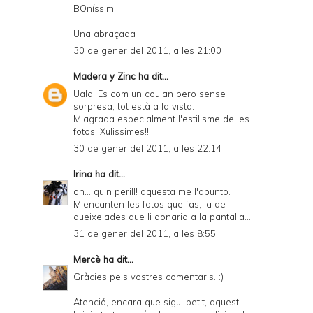
BOníssim.
Una abraçada
30 de gener del 2011, a les 21:00
Madera y Zinc
ha dit...
Uala! Es com un coulan pero sense
sorpresa, tot està a la vista.
M'agrada especialment l'estilisme de les
fotos! Xulissimes!!
30 de gener del 2011, a les 22:14
Irina
ha dit...
oh... quin perill! aquesta me l'apunto.
M'encanten les fotos que fas, la de
queixelades que li donaria a la pantalla...
31 de gener del 2011, a les 8:55
Mercè
ha dit...
Gràcies pels vostres comentaris. :)
Atenció, encara que sigui petit, aquest