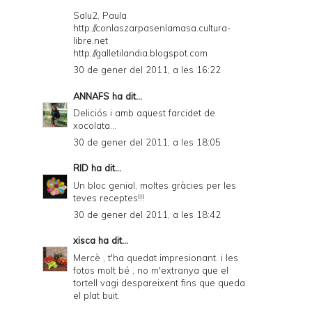
Salu2, Paula
http://conlaszarpasenlamasa.cultura-
libre.net
http://galletilandia.blogspot.com
30 de gener del 2011, a les 16:22
ANNAFS
ha dit...
Deliciós i amb aquest farcidet de
xocolata...
30 de gener del 2011, a les 18:05
RID
ha dit...
Un bloc genial, moltes gràcies per les
teves receptes!!!
30 de gener del 2011, a les 18:42
xisca
ha dit...
Mercè , t'ha quedat impresionant. i les
fotos molt bé , no m'extranya que el
tortell vagi despareixent fins que queda
el plat buit.