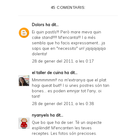
45 COMENTARIS:
Dolors
ha dit...
Ei quin pastís!!! Però mare meva quin
cake stand!!!!! M'encanta!!! I a més
sembla que ho facis expressament....ja
saps que en "necessito" un! jajajajajaja
dolenta!
28 de gener del 2011, a les 0:17
el taller de cuina
ha dit...
Mmmmmmm!! no m'extranya que el plat
hagi queat buit!! I si unes postres són tan
bones... es poden emnjar tot l'any, oi
tant!
28 de gener del 2011, a les 0:38
nyanyels
ha dit...
Que bo que ha de ser. Té un aspecte
esplèndit! M'encanten les teves
receptes. Les fotos són precioses.