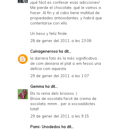
¡qué fácil es confesar esas adicciones!
Me pierde el chocolate, qué le vamos a
hacer. Al fin y al cabo tiene multitud de
propiedades antioxidantes, y habrá que
contentarse con ello.
Un beso y feliz finde.
28 de gener del 2011, a les 23:08
Cuinagenerosa
ha dit...
la darrera foto és la més significativa...
de com deixaria el plat si em fessis una
delícia com aquesta.
29 de gener del 2011, a les 1:07
Gemma
ha dit...
Ets la reina dels brioixos :)
Brioix de xocolata farcit de crema de
xocolata, mmm... per a xocoaddictes
total!
29 de gener del 2011, a les 9:15
Pami- Unodedos
ha dit...