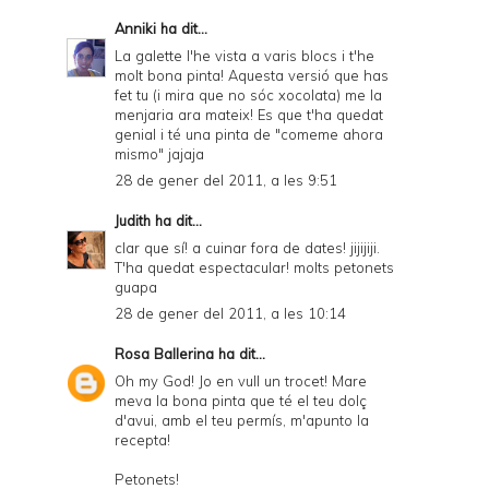
Anniki
ha dit...
La galette l'he vista a varis blocs i t'he
molt bona pinta! Aquesta versió que has
fet tu (i mira que no sóc xocolata) me la
menjaria ara mateix! Es que t'ha quedat
genial i té una pinta de "comeme ahora
mismo" jajaja
28 de gener del 2011, a les 9:51
Judith
ha dit...
clar que sí! a cuinar fora de dates! jijijiji.
T'ha quedat espectacular! molts petonets
guapa
28 de gener del 2011, a les 10:14
Rosa Ballerina
ha dit...
Oh my God! Jo en vull un trocet! Mare
meva la bona pinta que té el teu dolç
d'avui, amb el teu permís, m'apunto la
recepta!
Petonets!