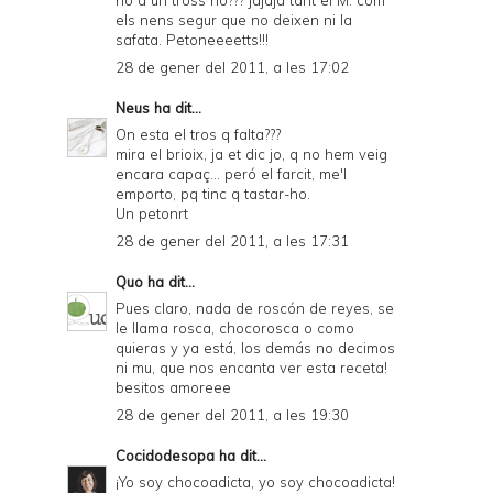
no a un tross no??? jajaja tant el M. com
els nens segur que no deixen ni la
safata. Petoneeeetts!!!
28 de gener del 2011, a les 17:02
Neus
ha dit...
On esta el tros q falta???
mira el brioix, ja et dic jo, q no hem veig
encara capaç... peró el farcit, me'l
emporto, pq tinc q tastar-ho.
Un petonrt
28 de gener del 2011, a les 17:31
Quo
ha dit...
Pues claro, nada de roscón de reyes, se
le llama rosca, chocorosca o como
quieras y ya está, los demás no decimos
ni mu, que nos encanta ver esta receta!
besitos amoreee
28 de gener del 2011, a les 19:30
Cocidodesopa
ha dit...
¡Yo soy chocoadicta, yo soy chocoadicta!