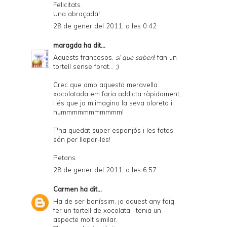
Felicitats.
Una abraçada!
28 de gener del 2011, a les 0:42
maragda
ha dit...
Aquests francesos,
sí que saben
! fan un
tortell sense forat... ;)
Crec que amb aquesta meravella
xocolatada em faria addicta ràpidament,
i és que ja m'imagino la seva oloreta i
hummmmmmmmmmm!
T'ha quedat super esponjós i les fotos
són per llepar-les!
Petons
28 de gener del 2011, a les 6:57
Carmen
ha dit...
Ha de ser boníssim, jo aquest any faig
fer un tortell de xocolata i tenia un
aspecte molt similar.