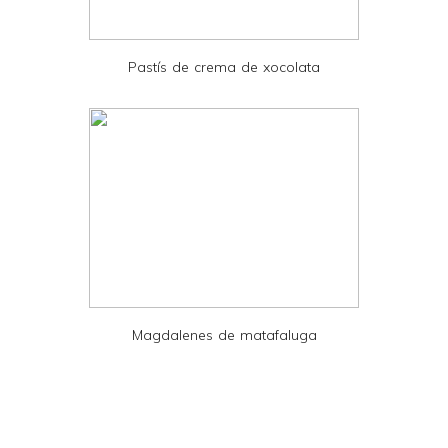
P
D
Pastís de crema de xocolata
F
Magdalenes de matafaluga