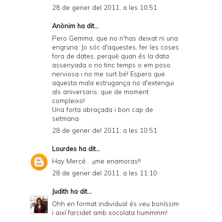
28 de gener del 2011, a les 10:51
Anònim ha dit...
Pero Gemma, que no n'has deixat ni una
engruna. Jo sóc d'aquestes, fer les coses
fora de dates, perquè quan és la data
assenyada o no tinc temps o em poso
nerviosa i no me surt bé! Espero que
aquesta mala estrugança no d'extengui
als aniversaris, que de moment
compleixo!
Una forta abraçada i bon cap de
setmana
28 de gener del 2011, a les 10:51
Lourdes
ha dit...
Hay Mercé... ¡¡me enamoras!!
28 de gener del 2011, a les 11:10
Judith
ha dit...
Ohh en format individual és veu boníssim
i així farcidet amb xocolata hummmm!