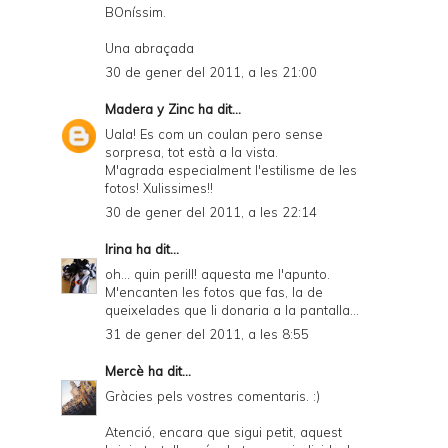
BOníssim.
Una abraçada
30 de gener del 2011, a les 21:00
Madera y Zinc
ha dit...
Uala! Es com un coulan pero sense
sorpresa, tot està a la vista.
M'agrada especialment l'estilisme de les
fotos! Xulissimes!!
30 de gener del 2011, a les 22:14
Irina
ha dit...
oh... quin perill! aquesta me l'apunto.
M'encanten les fotos que fas, la de
queixelades que li donaria a la pantalla...
31 de gener del 2011, a les 8:55
Mercè
ha dit...
Gràcies pels vostres comentaris. :)
Atenció, encara que sigui petit, aquest