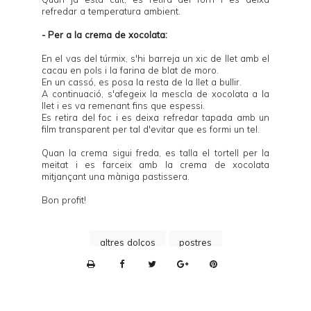
refredar a temperatura ambient.
- Per a la crema de xocolata:
En el vas del túrmix, s'hi barreja un xic de llet amb el
cacau en pols i la farina de blat de moro.
En un cassó, es posa la resta de la llet a bullir.
A continuació, s'afegeix la mescla de xocolata a la
llet i es va remenant fins que espessi.
Es retira del foc i es deixa refredar tapada amb un
film transparent per tal d'evitar que es formi un tel.
Quan la crema sigui freda, es talla el tortell per la
meitat i es farceix amb la crema de xocolata
mitjançant una màniga pastissera.
Bon profit!
altres dolços
postres
P
r
i