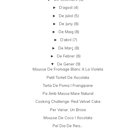
D’agost
(4)
►
De Juliol
(5)
►
De Juny
(8)
►
De Maig
(8)
►
D’abril
(7)
►
De Març
(8)
►
De Febrer
(8)
►
De Gener
(9)
▼
Mousse De Fromage Blanc A La Violeta
Petit Tortell De Xocolata
Tarta De Poma I Frangipane
Pa Amb Massa Mare Natural
Cooking Challenge: Red Velvet Cake
Per Variar, Un Brioix
Mousse De Coco I Xocolata
Pel Dia De Reis...