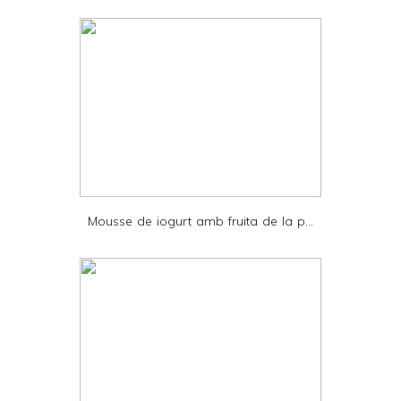
n
t
e
r
F
r
i
e
Mousse de iogurt amb fruita de la p...
n
d
l
y
a
n
d