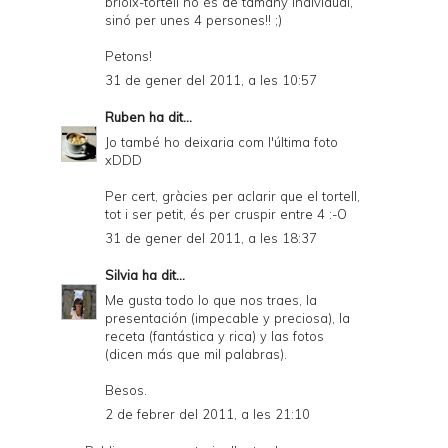
brioix-tortell no és de tamany individual,
sinó per unes 4 persones!! ;)
Petons!
31 de gener del 2011, a les 10:57
Ruben
ha dit...
Jo també ho deixaria com l'última foto
xDDD
Per cert, gràcies per aclarir que el tortell,
tot i ser petit, és per cruspir entre 4 :-O
31 de gener del 2011, a les 18:37
Silvia
ha dit...
Me gusta todo lo que nos traes, la
presentación (impecable y preciosa), la
receta (fantástica y rica) y las fotos
(dicen más que mil palabras).
Besos.
2 de febrer del 2011, a les 21:10