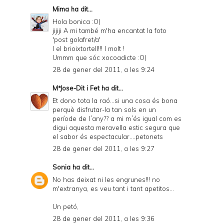
Mima
ha dit...
Hola bonica :O)
jijiji A mi també m'ha encantat la foto
'post golafret/a'
I el brioixtortell!!! I molt !
Ummm que sóc xocoadicte :O)
28 de gener del 2011, a les 9:24
MªJose-Dit i Fet
ha dit...
Et dono tota la raó...si una cosa és bona
perquè disfrutar-la tan sols en un
període de l´any?? a mi m´és igual com es
digui aquesta meravella estic segura que
el sabor és espectacular....petonets
28 de gener del 2011, a les 9:27
Sonia
ha dit...
No has deixat ni les engrunes!!! no
m'extranya, es veu tant i tant apetitos...
Un petó,
28 de gener del 2011, a les 9:36