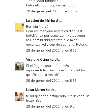
T'ha quedat fantàstic.
Petonets i bon cap de setmana
28 de gener del 2011, a les 7:08
La cuina de l'Eri
ha dit...
Bon dia Mercè!
Com em menjaria una mica d'aquest
tortell/briox per esmorzar.. No deixaria
res, com la darrera foto que m'ha
encantat. Feliç cap de setmana. Petons,
28 de gener del 2011, a les 8:11
Visc a la Cuina
ha dit...
Si el faig a casa la foto més
representativa serà com la del plat buit,
qui s'hi podrà resistir? Jo no!
28 de gener del 2011, a les 8:36
Luisa Morón
ha dit...
te ha quedado estupendo. Me llevaba un
trozo. Bss.
28 de gener del 2011, a les 9:24