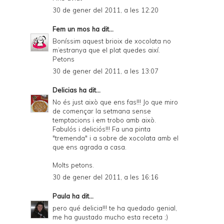
30 de gener del 2011, a les 12:20
Fem un mos
ha dit...
Boníssim aquest brioix de xocolata no
m’estranya que el plat quedes així.
Petons
30 de gener del 2011, a les 13:07
Delicias
ha dit...
No és just això que ens fas!!! Jo que miro
de començar la setmana sense
temptacions i em trobo amb això.
Fabulós i deliciós!!! Fa una pinta
"tremenda" i a sobre de xocolata amb el
que ens agrada a casa.
Molts petons.
30 de gener del 2011, a les 16:16
Paula
ha dit...
pero qué delicia!!! te ha quedado genial,
me ha guustado mucho esta receta ;)