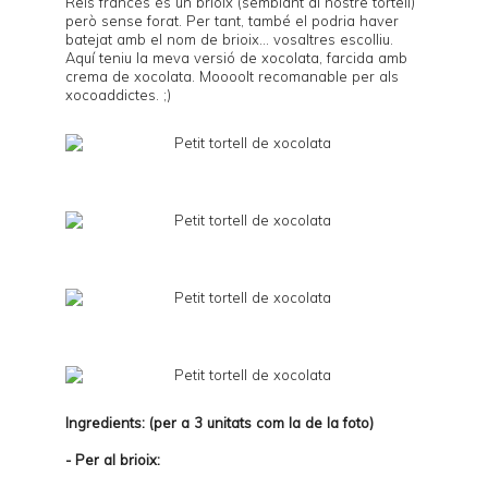
Reis francès és un brioix (semblant al nostre tortell)
però sense forat. Per tant, també el podria haver
batejat amb el nom de brioix... vosaltres escolliu.
Aquí teniu la meva versió de xocolata, farcida amb
crema de xocolata. Moooolt recomanable per als
xocoaddictes. ;)
Ingredients: (per a 3 unitats com la de la foto)
- Per al brioix: