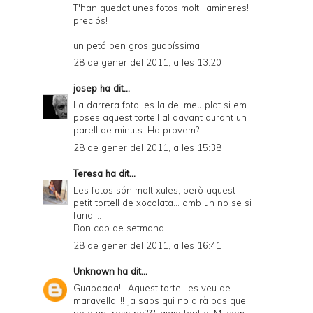
T'han quedat unes fotos molt llamineres!
preciós!
un petó ben gros guapíssima!
28 de gener del 2011, a les 13:20
josep
ha dit...
La darrera foto, es la del meu plat si em
poses aquest tortell al davant durant un
parell de minuts. Ho provem?
28 de gener del 2011, a les 15:38
Teresa
ha dit...
Les fotos són molt xules, però aquest
petit tortell de xocolata... amb un no se si
faria!...
Bon cap de setmana !
28 de gener del 2011, a les 16:41
Unknown
ha dit...
Guapaaaa!!! Aquest tortell es veu de
maravella!!!! Ja saps qui no dirà pas que