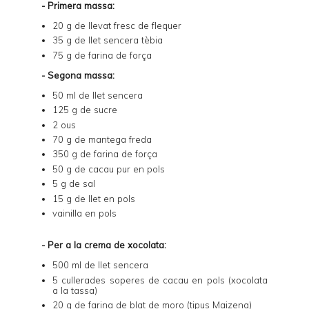
- Primera massa:
20 g de llevat fresc de flequer
35 g de llet sencera tèbia
75 g de farina de força
- Segona massa:
50 ml de llet sencera
125 g de sucre
2 ous
70 g de mantega freda
350 g de farina de força
50 g de cacau pur en pols
5 g de sal
15 g de llet en pols
vainilla en pols
- Per a la crema de xocolata:
500 ml de llet sencera
5 cullerades soperes de cacau en pols (xocolata
a la tassa)
20 g de farina de blat de moro (tipus Maizena)