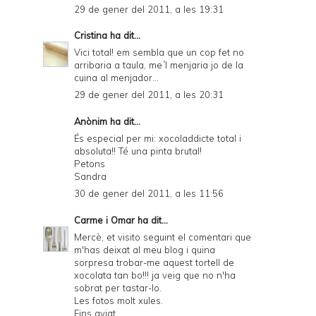
29 de gener del 2011, a les 19:31
Cristina
ha dit...
Vici total! em sembla que un cop fet no
arribaria a taula, me´l menjaria jo de la
cuina al menjador...
29 de gener del 2011, a les 20:31
Anònim ha dit...
És especial per mi: xocoladdicte total i
absoluta!! Té una pinta brutal!
Petons
Sandra
30 de gener del 2011, a les 11:56
Carme i Omar
ha dit...
Mercè, et visito seguint el comentari que
m'has deixat al meu blog i quina
sorpresa trobar-me aquest tortell de
xocolata tan bo!!! ja veig que no n'ha
sobrat per tastar-lo.
Les fotos molt xules.
Fins aviat