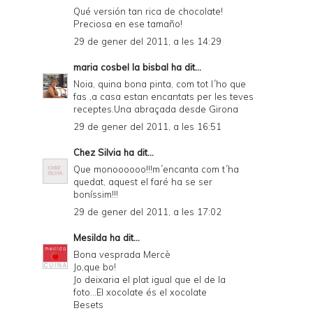
Qué versión tan rica de chocolate!
Preciosa en ese tamaño!
29 de gener del 2011, a les 14:29
maria cosbel la bisbal
ha dit...
Noia, quina bona pinta, com tot l´ho que
fas ,a casa estan encantats per les teves
receptes.Una abraçada desde Girona
29 de gener del 2011, a les 16:51
Chez Silvia
ha dit...
Que monoooooo!!!m´encanta com t´ha
quedat, aquest el faré ha se ser
boníssim!!!
29 de gener del 2011, a les 17:02
Mesilda
ha dit...
Bona vesprada Mercè
Jo,que bo!
Jo deixaria el plat igual que el de la
foto...El xocolate és el xocolate
Besets