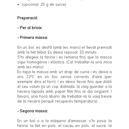
(opcional: 25 g de sucre)
Preparació:
- Per al brioix:
- Primera massa:
En un bol, es desfà (amb les mans) el llevat premsat
amb la llet tèbia. Es deixa reposar 10 minuts.
S'hi afegeix la farina i es remena fins que la massa
sigui homogènia i elàstica. (Cal treballar-la una mica
amb les mans).
Es tapa la massa amb un drap de cuina i es deixa a
uns 22ºC en un lloc sense corrents d'aire (per
exemple dins el forn). I es deixa llevar fins que dobli
el seu volum (jo un cop doblada, la vaig guardar a la
nevera tapada amb paper film fins al dia següent. I
llavors, una hora abans de treballar-la la vaig treure
de la nevera perquè recuperés temperatura).
- Segona massa:
En un bol o a la màquina d'amassar, s'hi posa: la
farina, la llet en pols, el cacau en pols, el sucre, la