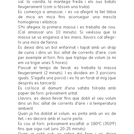
sal, la vainilla, la mantega freda i els ous batuts
lleugerament (com si féssim una truita).
Es comença a amassar, i es va afegint la llet tèbia
de mica en mica fins aconseguir una mescla
homogènia i elàstica.
S'hi afegeix la primera massa i es treballa de nou.
(Cal amassar uns 10 minuts). Si veiéssiu que la
massa se us enganxa a les mans, llavors cal afegir-
hi una mica de farina.
Es deixa dins un bol enfarinat i tapat amb un drap
de cuina i dins un lloc aïllat de corrents d'aire, com
per exemple el forn, fins que tripliqui de volum (a mi
em va trigar unes 5 hores).
Passat el temps de llevat, es treballa la massa
lleugerament (2 minuts). I es divideix en 3 porcions
iguals. S'agafa una porció i es fa un forat al mig (que
després es tancarà).
Es col·loca al damunt d'una safata folrada amb
paper de forn, prèviament untat.
Llavors, es deixa llevar fins que dobli el seu volum
dins un lloc aïllat de corrents d'aire i a temperatura
ambient.
Quan ja ha doblat el volum, es pinta amb un xic de
llet, i es decora amb el sucre perla.
Es cou al forn, prèviament escalfat, a 180ºC (350ºF)
fins que sigui cuit (uns 20-25 minuts).
Quan ja està cuit, es retira del forn i es deixa