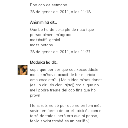
Bon cap de setmana
28 de gener del 2011, a les 11:18
Anònim ha dit...
Que bo ha de ser..i ple de nata (que
personalment m'agrada
molt)bufff...genial.
molts petons
28 de gener del 2011, a les 11:27
Maduixa
ha dit...
saps que per ser que soc xocoaddicte
mai se m'havia acudit de fer el brioix
amb xocolata? :-) Mala idea m'has donat
(es un dir , és clar! jajaaj) ara si que no
me'l podré treure del cap fins que ho
provi!
I tens raó, no sé per que no en fem més
sovint en forma de tortell, això és com el
torró de trufes, però ara que hi penso,
fer-lo sovint també és un perill! :-)