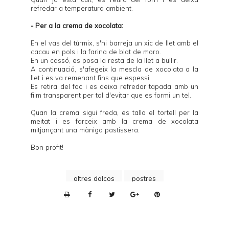
refredar a temperatura ambient.
- Per a la crema de xocolata:
En el vas del túrmix, s'hi barreja un xic de llet amb el
cacau en pols i la farina de blat de moro.
En un cassó, es posa la resta de la llet a bullir.
A continuació, s'afegeix la mescla de xocolata a la
llet i es va remenant fins que espessi.
Es retira del foc i es deixa refredar tapada amb un
film transparent per tal d'evitar que es formi un tel.
Quan la crema sigui freda, es talla el tortell per la
meitat i es farceix amb la crema de xocolata
mitjançant una màniga pastissera.
Bon profit!
altres dolços
postres
P
r
i