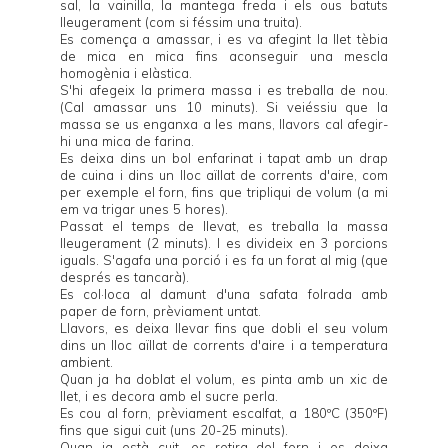
sal, la vainilla, la mantega freda i els ous batuts
lleugerament (com si féssim una truita).
Es comença a amassar, i es va afegint la llet tèbia
de mica en mica fins aconseguir una mescla
homogènia i elàstica.
S'hi afegeix la primera massa i es treballa de nou.
(Cal amassar uns 10 minuts). Si veiéssiu que la
massa se us enganxa a les mans, llavors cal afegir-
hi una mica de farina.
Es deixa dins un bol enfarinat i tapat amb un drap
de cuina i dins un lloc aïllat de corrents d'aire, com
per exemple el forn, fins que tripliqui de volum (a mi
em va trigar unes 5 hores).
Passat el temps de llevat, es treballa la massa
lleugerament (2 minuts). I es divideix en 3 porcions
iguals. S'agafa una porció i es fa un forat al mig (que
després es tancarà).
Es col·loca al damunt d'una safata folrada amb
paper de forn, prèviament untat.
Llavors, es deixa llevar fins que dobli el seu volum
dins un lloc aïllat de corrents d'aire i a temperatura
ambient.
Quan ja ha doblat el volum, es pinta amb un xic de
llet, i es decora amb el sucre perla.
Es cou al forn, prèviament escalfat, a 180ºC (350ºF)
fins que sigui cuit (uns 20-25 minuts).
Quan ja està cuit, es retira del forn i es deixa