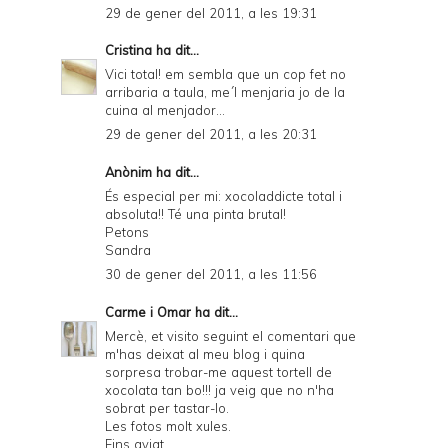
29 de gener del 2011, a les 19:31
Cristina
ha dit...
Vici total! em sembla que un cop fet no
arribaria a taula, me´l menjaria jo de la
cuina al menjador...
29 de gener del 2011, a les 20:31
Anònim ha dit...
És especial per mi: xocoladdicte total i
absoluta!! Té una pinta brutal!
Petons
Sandra
30 de gener del 2011, a les 11:56
Carme i Omar
ha dit...
Mercè, et visito seguint el comentari que
m'has deixat al meu blog i quina
sorpresa trobar-me aquest tortell de
xocolata tan bo!!! ja veig que no n'ha
sobrat per tastar-lo.
Les fotos molt xules.
Fins aviat