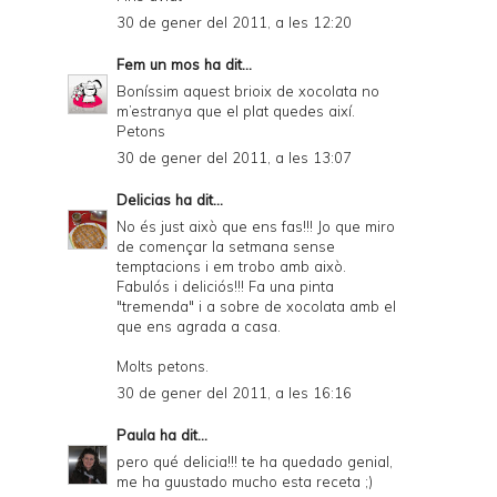
30 de gener del 2011, a les 12:20
Fem un mos
ha dit...
Boníssim aquest brioix de xocolata no
m’estranya que el plat quedes així.
Petons
30 de gener del 2011, a les 13:07
Delicias
ha dit...
No és just això que ens fas!!! Jo que miro
de començar la setmana sense
temptacions i em trobo amb això.
Fabulós i deliciós!!! Fa una pinta
"tremenda" i a sobre de xocolata amb el
que ens agrada a casa.
Molts petons.
30 de gener del 2011, a les 16:16
Paula
ha dit...
pero qué delicia!!! te ha quedado genial,
me ha guustado mucho esta receta ;)