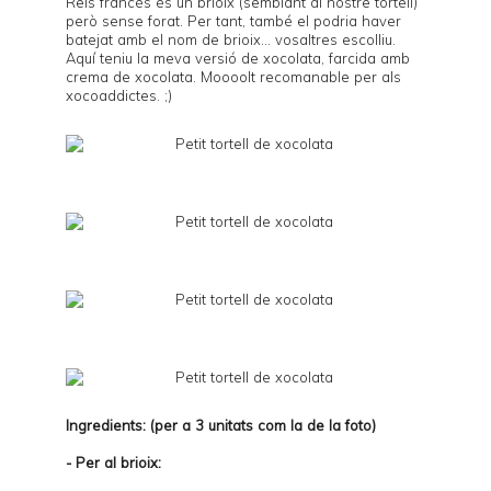
Reis francès és un brioix (semblant al nostre tortell)
però sense forat. Per tant, també el podria haver
batejat amb el nom de brioix... vosaltres escolliu.
Aquí teniu la meva versió de xocolata, farcida amb
crema de xocolata. Moooolt recomanable per als
xocoaddictes. ;)
Ingredients: (per a 3 unitats com la de la foto)
- Per al brioix: