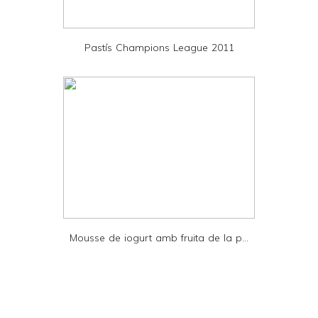
P
D
Pastís Champions League 2011
F
Mousse de iogurt amb fruita de la p...