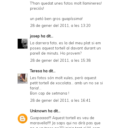
T'han quedat unes fotos molt llamineres!
preciós!
un petó ben gros guapíssima!
28 de gener del 2011, a les 13:20
josep
ha dit...
La darrera foto, es la del meu plat si em
poses aquest tortell al davant durant un
parell de minuts. Ho provem?
28 de gener del 2011, a les 15:38
Teresa
ha dit...
Les fotos són molt xules, però aquest
petit tortell de xocolata... amb un no se si
faria!...
Bon cap de setmana !
28 de gener del 2011, a les 16:41
Unknown
ha dit...
Guapaaaa!!! Aquest tortell es veu de
maravella!!!! Ja saps qui no dirà pas que