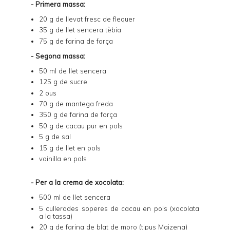
- Primera massa:
20 g de llevat fresc de flequer
35 g de llet sencera tèbia
75 g de farina de força
- Segona massa:
50 ml de llet sencera
125 g de sucre
2 ous
70 g de mantega freda
350 g de farina de força
50 g de cacau pur en pols
5 g de sal
15 g de llet en pols
vainilla en pols
- Per a la crema de xocolata:
500 ml de llet sencera
5 cullerades soperes de cacau en pols (xocolata
a la tassa)
20 g de farina de blat de moro (tipus Maizena)