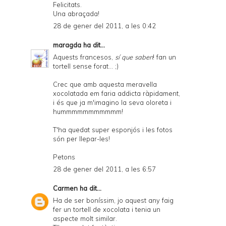
Felicitats.
Una abraçada!
28 de gener del 2011, a les 0:42
maragda
ha dit...
Aquests francesos,
sí que saben
! fan un
tortell sense forat... ;)
Crec que amb aquesta meravella
xocolatada em faria addicta ràpidament,
i és que ja m'imagino la seva oloreta i
hummmmmmmmmmm!
T'ha quedat super esponjós i les fotos
són per llepar-les!
Petons
28 de gener del 2011, a les 6:57
Carmen
ha dit...
Ha de ser boníssim, jo aquest any faig
fer un tortell de xocolata i tenia un
aspecte molt similar.