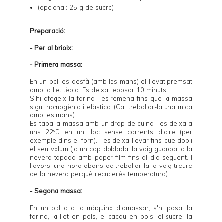
(opcional: 25 g de sucre)
Preparació:
- Per al brioix:
- Primera massa:
En un bol, es desfà (amb les mans) el llevat premsat
amb la llet tèbia. Es deixa reposar 10 minuts.
S'hi afegeix la farina i es remena fins que la massa
sigui homogènia i elàstica. (Cal treballar-la una mica
amb les mans).
Es tapa la massa amb un drap de cuina i es deixa a
uns 22ºC en un lloc sense corrents d'aire (per
exemple dins el forn). I es deixa llevar fins que dobli
el seu volum (jo un cop doblada, la vaig guardar a la
nevera tapada amb paper film fins al dia següent. I
llavors, una hora abans de treballar-la la vaig treure
de la nevera perquè recuperés temperatura).
- Segona massa:
En un bol o a la màquina d'amassar, s'hi posa: la
farina, la llet en pols, el cacau en pols, el sucre, la