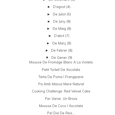
D’agost
(4)
►
De Juliol
(5)
►
De Juny
(8)
►
De Maig
(8)
►
D’abril
(7)
►
De Març
(8)
►
De Febrer
(8)
►
De Gener
(9)
▼
Mousse De Fromage Blanc A La Violeta
Petit Tortell De Xocolata
Tarta De Poma I Frangipane
Pa Amb Massa Mare Natural
Cooking Challenge: Red Velvet Cake
Per Variar, Un Brioix
Mousse De Coco I Xocolata
Pel Dia De Reis...