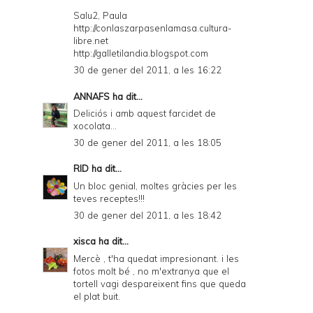
Salu2, Paula
http://conlaszarpasenlamasa.cultura-
libre.net
http://galletilandia.blogspot.com
30 de gener del 2011, a les 16:22
ANNAFS
ha dit...
Deliciós i amb aquest farcidet de
xocolata...
30 de gener del 2011, a les 18:05
RID
ha dit...
Un bloc genial, moltes gràcies per les
teves receptes!!!
30 de gener del 2011, a les 18:42
xisca
ha dit...
Mercè , t'ha quedat impresionant. i les
fotos molt bé , no m'extranya que el
tortell vagi despareixent fins que queda
el plat buit.