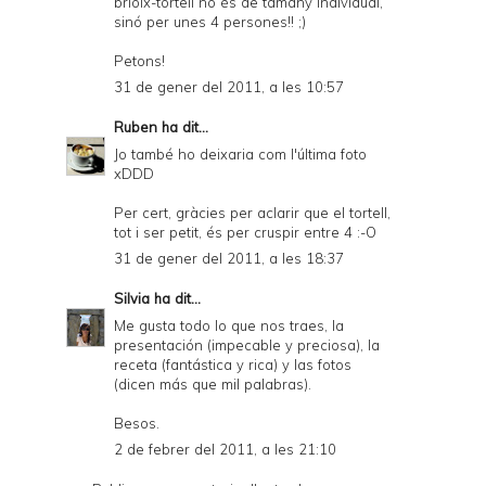
brioix-tortell no és de tamany individual,
sinó per unes 4 persones!! ;)
Petons!
31 de gener del 2011, a les 10:57
Ruben
ha dit...
Jo també ho deixaria com l'última foto
xDDD
Per cert, gràcies per aclarir que el tortell,
tot i ser petit, és per cruspir entre 4 :-O
31 de gener del 2011, a les 18:37
Silvia
ha dit...
Me gusta todo lo que nos traes, la
presentación (impecable y preciosa), la
receta (fantástica y rica) y las fotos
(dicen más que mil palabras).
Besos.
2 de febrer del 2011, a les 21:10