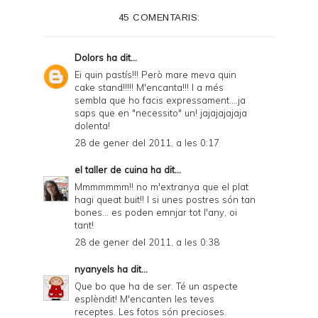
45 COMENTARIS:
Dolors
ha dit...
Ei quin pastís!!! Però mare meva quin
cake stand!!!!! M'encanta!!! I a més
sembla que ho facis expressament....ja
saps que en "necessito" un! jajajajajaja
dolenta!
28 de gener del 2011, a les 0:17
el taller de cuina
ha dit...
Mmmmmmm!! no m'extranya que el plat
hagi queat buit!! I si unes postres són tan
bones... es poden emnjar tot l'any, oi
tant!
28 de gener del 2011, a les 0:38
nyanyels
ha dit...
Que bo que ha de ser. Té un aspecte
esplèndit! M'encanten les teves
receptes. Les fotos són precioses.