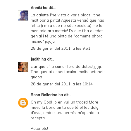
Anniki
ha dit...
La galette l'he vista a varis blocs i t'he
molt bona pinta! Aquesta versió que has
fet tu (i mira que no sóc xocolata) me la
menjaria ara mateix! Es que t'ha quedat
genial i té una pinta de "comeme ahora
mismo" jajaja
28 de gener del 2011, a les 9:51
Judith
ha dit...
clar que sí! a cuinar fora de dates! jijijiji.
T'ha quedat espectacular! molts petonets
guapa
28 de gener del 2011, a les 10:14
Rosa Ballerina
ha dit...
Oh my God! Jo en vull un trocet! Mare
meva la bona pinta que té el teu dolç
d'avui, amb el teu permís, m'apunto la
recepta!
Petonets!