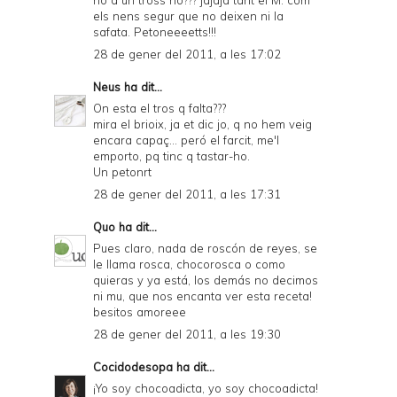
no a un tross no??? jajaja tant el M. com
els nens segur que no deixen ni la
safata. Petoneeeetts!!!
28 de gener del 2011, a les 17:02
Neus
ha dit...
On esta el tros q falta???
mira el brioix, ja et dic jo, q no hem veig
encara capaç... peró el farcit, me'l
emporto, pq tinc q tastar-ho.
Un petonrt
28 de gener del 2011, a les 17:31
Quo
ha dit...
Pues claro, nada de roscón de reyes, se
le llama rosca, chocorosca o como
quieras y ya está, los demás no decimos
ni mu, que nos encanta ver esta receta!
besitos amoreee
28 de gener del 2011, a les 19:30
Cocidodesopa
ha dit...
¡Yo soy chocoadicta, yo soy chocoadicta!