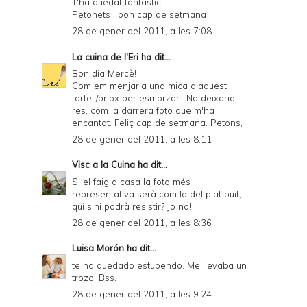
T'ha quedat fantàstic.
Petonets i bon cap de setmana
28 de gener del 2011, a les 7:08
La cuina de l'Eri
ha dit...
Bon dia Mercè!
Com em menjaria una mica d'aquest
tortell/briox per esmorzar.. No deixaria
res, com la darrera foto que m'ha
encantat. Feliç cap de setmana. Petons,
28 de gener del 2011, a les 8:11
Visc a la Cuina
ha dit...
Si el faig a casa la foto més
representativa serà com la del plat buit,
qui s'hi podrà resistir? Jo no!
28 de gener del 2011, a les 8:36
Luisa Morón
ha dit...
te ha quedado estupendo. Me llevaba un
trozo. Bss.
28 de gener del 2011, a les 9:24