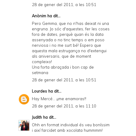
28 de gener del 2011, a les 10:51
Anònim ha dit...
Pero Gemma, que no n'has deixat ni una
engruna. Jo sóc d'aquestes, fer les coses
fora de dates, perquè quan és la data
assenyada o no tinc temps o em poso
nerviosa i no me surt bé! Espero que
aquesta mala estrugança no d'extengui
als aniversaris, que de moment
compleixo!
Una forta abraçada i bon cap de
setmana
28 de gener del 2011, a les 10:51
Lourdes
ha dit...
Hay Mercé... ¡¡me enamoras!!
28 de gener del 2011, a les 11:10
Judith
ha dit...
Ohh en format individual és veu boníssim
i així farcidet amb xocolata hummmm!