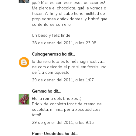
¡qué fácil es confesar esas adicciones!
Me pierde el chocolate, qué le vamos a
hacer. Al fin y al cabo tiene multitud de
propiedades antioxidantes, y habrá que
contentarse con ello.
Un beso y feliz finde.
28 de gener del 2011, a les 23:08
Cuinagenerosa
ha dit...
la darrera foto és la més significativa...
de com deixaria el plat si em fessis una
delícia com aquesta.
29 de gener del 2011, a les 1:07
Gemma
ha dit...
Ets la reina dels brioixos :)
Brioix de xocolata farcit de crema de
xocolata, mmm... per a xocoaddictes
total!
29 de gener del 2011, a les 9:15
Pami- Unodedos
ha dit...