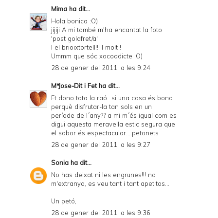
Mima
ha dit...
Hola bonica :O)
jijiji A mi també m'ha encantat la foto
'post golafret/a'
I el brioixtortell!!! I molt !
Ummm que sóc xocoadicte :O)
28 de gener del 2011, a les 9:24
MªJose-Dit i Fet
ha dit...
Et dono tota la raó...si una cosa és bona
perquè disfrutar-la tan sols en un
període de l´any?? a mi m´és igual com es
digui aquesta meravella estic segura que
el sabor és espectacular....petonets
28 de gener del 2011, a les 9:27
Sonia
ha dit...
No has deixat ni les engrunes!!! no
m'extranya, es veu tant i tant apetitos...
Un petó,
28 de gener del 2011, a les 9:36