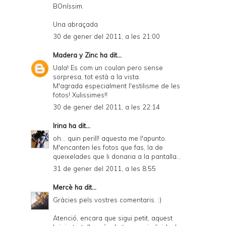
BOníssim.
Una abraçada
30 de gener del 2011, a les 21:00
Madera y Zinc
ha dit...
Uala! Es com un coulan pero sense
sorpresa, tot està a la vista.
M'agrada especialment l'estilisme de les
fotos! Xulissimes!!
30 de gener del 2011, a les 22:14
Irina
ha dit...
oh... quin perill! aquesta me l'apunto.
M'encanten les fotos que fas, la de
queixelades que li donaria a la pantalla...
31 de gener del 2011, a les 8:55
Mercè
ha dit...
Gràcies pels vostres comentaris. :)
Atenció, encara que sigui petit, aquest