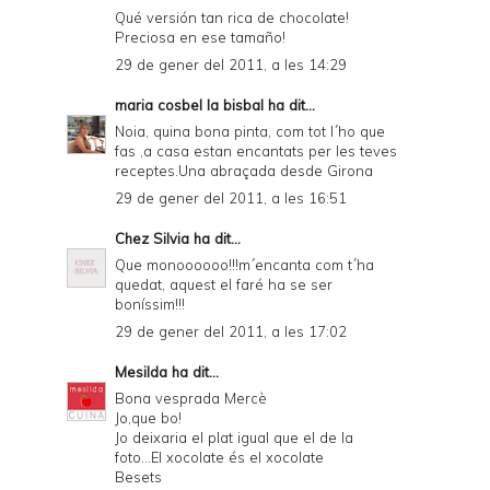
Qué versión tan rica de chocolate!
Preciosa en ese tamaño!
29 de gener del 2011, a les 14:29
maria cosbel la bisbal
ha dit...
Noia, quina bona pinta, com tot l´ho que
fas ,a casa estan encantats per les teves
receptes.Una abraçada desde Girona
29 de gener del 2011, a les 16:51
Chez Silvia
ha dit...
Que monoooooo!!!m´encanta com t´ha
quedat, aquest el faré ha se ser
boníssim!!!
29 de gener del 2011, a les 17:02
Mesilda
ha dit...
Bona vesprada Mercè
Jo,que bo!
Jo deixaria el plat igual que el de la
foto...El xocolate és el xocolate
Besets