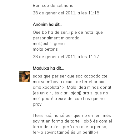
Bon cap de setmana
28 de gener del 2011, a les 11:18
Anònim ha dit...
Que bo ha de ser..i ple de nata (que
personalment m'agrada
molt)bufff...genial.
molts petons
28 de gener del 2011, a les 11:27
Maduixa
ha dit...
saps que per ser que soc xocoaddicte
mai se m'havia acudit de fer el brioix
amb xocolata? :-) Mala idea m'has donat
(es un dir , és clar! jajaaj) ara si que no
me'l podré treure del cap fins que ho
provi!
I tens raó, no sé per que no en fem més
sovint en forma de tortell, això és com el
torró de trufes, però ara que hi penso,
fer-lo sovint també és un perill! :-)