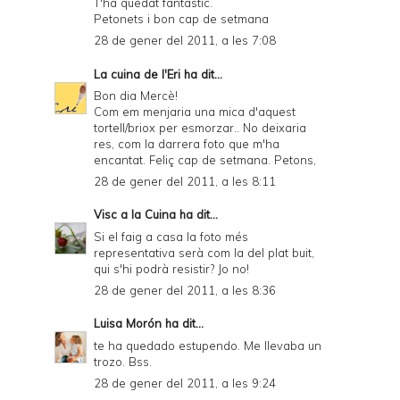
T'ha quedat fantàstic.
Petonets i bon cap de setmana
28 de gener del 2011, a les 7:08
La cuina de l'Eri
ha dit...
Bon dia Mercè!
Com em menjaria una mica d'aquest
tortell/briox per esmorzar.. No deixaria
res, com la darrera foto que m'ha
encantat. Feliç cap de setmana. Petons,
28 de gener del 2011, a les 8:11
Visc a la Cuina
ha dit...
Si el faig a casa la foto més
representativa serà com la del plat buit,
qui s'hi podrà resistir? Jo no!
28 de gener del 2011, a les 8:36
Luisa Morón
ha dit...
te ha quedado estupendo. Me llevaba un
trozo. Bss.
28 de gener del 2011, a les 9:24