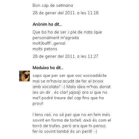
Bon cap de setmana
28 de gener del 2011, a les 11:18
Anònim ha dit...
Que bo ha de ser..i ple de nata (que
personalment m'agrada
molt)bufff...genial.
molts petons
28 de gener del 2011, a les 11:27
Maduixa
ha dit...
saps que per ser que soc xocoaddicte
mai se m'havia acudit de fer el brioix
amb xocolata? :-) Mala idea m'has donat
(es un dir , és clar! jajaaj) ara si que no
me'l podré treure del cap fins que ho
provi!
I tens raó, no sé per que no en fem més
sovint en forma de tortell, això és com el
torró de trufes, però ara que hi penso,
fer-lo sovint també és un perill! :-)