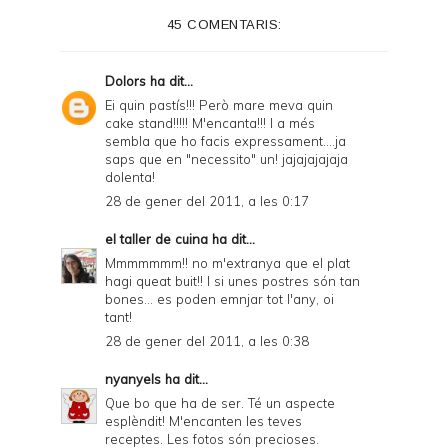
45 COMENTARIS:
Dolors
ha dit...
Ei quin pastís!!! Però mare meva quin
cake stand!!!!! M'encanta!!! I a més
sembla que ho facis expressament....ja
saps que en "necessito" un! jajajajajaja
dolenta!
28 de gener del 2011, a les 0:17
el taller de cuina
ha dit...
Mmmmmmm!! no m'extranya que el plat
hagi queat buit!! I si unes postres són tan
bones... es poden emnjar tot l'any, oi
tant!
28 de gener del 2011, a les 0:38
nyanyels
ha dit...
Que bo que ha de ser. Té un aspecte
esplèndit! M'encanten les teves
receptes. Les fotos són precioses.