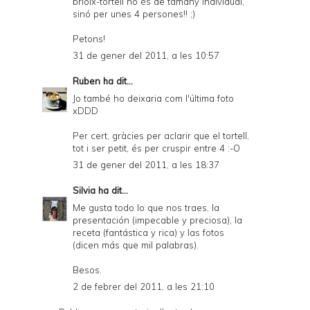
brioix-tortell no és de tamany individual,
sinó per unes 4 persones!! ;)
Petons!
31 de gener del 2011, a les 10:57
Ruben
ha dit...
Jo també ho deixaria com l'última foto
xDDD
Per cert, gràcies per aclarir que el tortell,
tot i ser petit, és per cruspir entre 4 :-O
31 de gener del 2011, a les 18:37
Silvia
ha dit...
Me gusta todo lo que nos traes, la
presentación (impecable y preciosa), la
receta (fantástica y rica) y las fotos
(dicen más que mil palabras).
Besos.
2 de febrer del 2011, a les 21:10