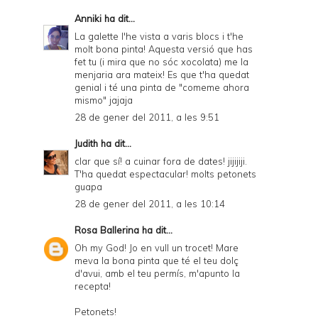
Anniki
ha dit...
La galette l'he vista a varis blocs i t'he
molt bona pinta! Aquesta versió que has
fet tu (i mira que no sóc xocolata) me la
menjaria ara mateix! Es que t'ha quedat
genial i té una pinta de "comeme ahora
mismo" jajaja
28 de gener del 2011, a les 9:51
Judith
ha dit...
clar que sí! a cuinar fora de dates! jijijiji.
T'ha quedat espectacular! molts petonets
guapa
28 de gener del 2011, a les 10:14
Rosa Ballerina
ha dit...
Oh my God! Jo en vull un trocet! Mare
meva la bona pinta que té el teu dolç
d'avui, amb el teu permís, m'apunto la
recepta!
Petonets!