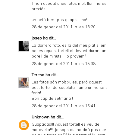
T'han quedat unes fotos molt llamineres!
preciós!
un petó ben gros guapíssima!
28 de gener del 2011, a les 13:20
josep
ha dit...
La darrera foto, es la del meu plat si em
poses aquest tortell al davant durant un
parell de minuts. Ho provem?
28 de gener del 2011, a les 15:38
Teresa
ha dit...
Les fotos són molt xules, però aquest
petit tortell de xocolata... amb un no se si
faria!...
Bon cap de setmana !
28 de gener del 2011, a les 16:41
Unknown
ha dit...
Guapaaaa!!! Aquest tortell es veu de
maravella!!!! Ja saps qui no dirà pas que