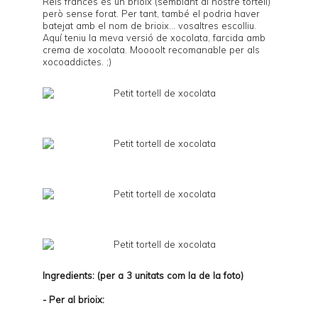
Reis francès és un brioix (semblant al nostre tortell)
però sense forat. Per tant, també el podria haver
batejat amb el nom de brioix... vosaltres escolliu.
Aquí teniu la meva versió de xocolata, farcida amb
crema de xocolata. Moooolt recomanable per als
xocoaddictes. ;)
Ingredients: (per a 3 unitats com la de la foto)
- Per al brioix: