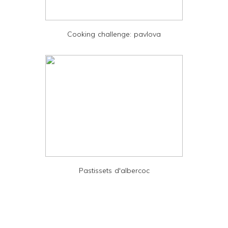
P
D
Cooking challenge: pavlova
F
Pastissets d'albercoc