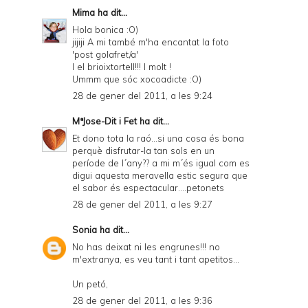
Mima
ha dit...
Hola bonica :O)
jijiji A mi també m'ha encantat la foto
'post golafret/a'
I el brioixtortell!!! I molt !
Ummm que sóc xocoadicte :O)
28 de gener del 2011, a les 9:24
MªJose-Dit i Fet
ha dit...
Et dono tota la raó...si una cosa és bona
perquè disfrutar-la tan sols en un
període de l´any?? a mi m´és igual com es
digui aquesta meravella estic segura que
el sabor és espectacular....petonets
28 de gener del 2011, a les 9:27
Sonia
ha dit...
No has deixat ni les engrunes!!! no
m'extranya, es veu tant i tant apetitos...
Un petó,
28 de gener del 2011, a les 9:36