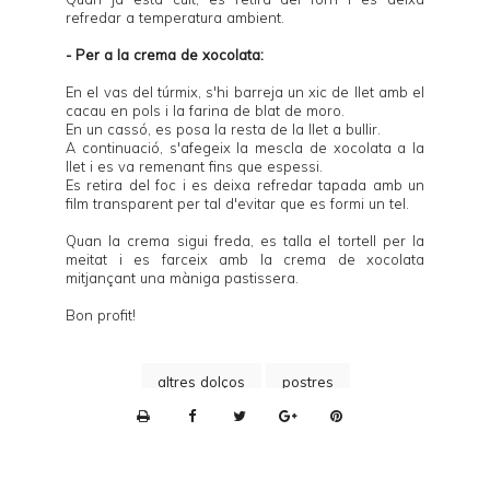
refredar a temperatura ambient.
- Per a la crema de xocolata:
En el vas del túrmix, s'hi barreja un xic de llet amb el
cacau en pols i la farina de blat de moro.
En un cassó, es posa la resta de la llet a bullir.
A continuació, s'afegeix la mescla de xocolata a la
llet i es va remenant fins que espessi.
Es retira del foc i es deixa refredar tapada amb un
film transparent per tal d'evitar que es formi un tel.
Quan la crema sigui freda, es talla el tortell per la
meitat i es farceix amb la crema de xocolata
mitjançant una màniga pastissera.
Bon profit!
altres dolços
postres
P
r
i