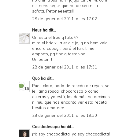
no a un tross no??? jajaja tant el M. com
els nens segur que no deixen ni la
safata. Petoneeeetts!!!
28 de gener del 2011, a les 17:02
Neus
ha dit...
On esta el tros q falta???
mira el brioix, ja et dic jo, q no hem veig
encara capaç... peró el farcit, me'l
emporto, pq tinc q tastar-ho.
Un petonrt
28 de gener del 2011, a les 17:31
Quo
ha dit...
Pues claro, nada de roscón de reyes, se
le llama rosca, chocorosca o como
quieras y ya está, los demás no decimos
ni mu, que nos encanta ver esta receta!
besitos amoreee
28 de gener del 2011, a les 19:30
Cocidodesopa
ha dit...
¡Yo soy chocoadicta, yo soy chocoadicta!