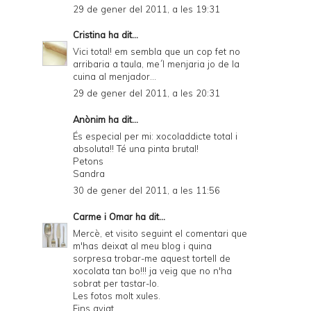
29 de gener del 2011, a les 19:31
Cristina
ha dit...
Vici total! em sembla que un cop fet no
arribaria a taula, me´l menjaria jo de la
cuina al menjador...
29 de gener del 2011, a les 20:31
Anònim ha dit...
És especial per mi: xocoladdicte total i
absoluta!! Té una pinta brutal!
Petons
Sandra
30 de gener del 2011, a les 11:56
Carme i Omar
ha dit...
Mercè, et visito seguint el comentari que
m'has deixat al meu blog i quina
sorpresa trobar-me aquest tortell de
xocolata tan bo!!! ja veig que no n'ha
sobrat per tastar-lo.
Les fotos molt xules.
Fins aviat