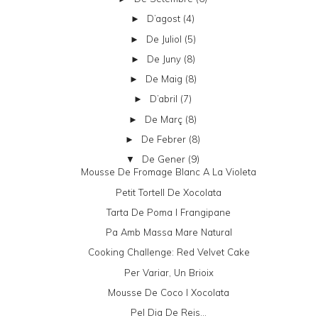
D’agost
(4)
►
De Juliol
(5)
►
De Juny
(8)
►
De Maig
(8)
►
D’abril
(7)
►
De Març
(8)
►
De Febrer
(8)
►
De Gener
(9)
▼
Mousse De Fromage Blanc A La Violeta
Petit Tortell De Xocolata
Tarta De Poma I Frangipane
Pa Amb Massa Mare Natural
Cooking Challenge: Red Velvet Cake
Per Variar, Un Brioix
Mousse De Coco I Xocolata
Pel Dia De Reis...