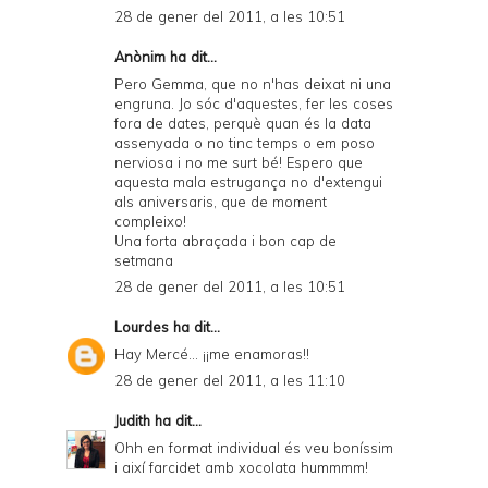
28 de gener del 2011, a les 10:51
Anònim ha dit...
Pero Gemma, que no n'has deixat ni una
engruna. Jo sóc d'aquestes, fer les coses
fora de dates, perquè quan és la data
assenyada o no tinc temps o em poso
nerviosa i no me surt bé! Espero que
aquesta mala estrugança no d'extengui
als aniversaris, que de moment
compleixo!
Una forta abraçada i bon cap de
setmana
28 de gener del 2011, a les 10:51
Lourdes
ha dit...
Hay Mercé... ¡¡me enamoras!!
28 de gener del 2011, a les 11:10
Judith
ha dit...
Ohh en format individual és veu boníssim
i així farcidet amb xocolata hummmm!