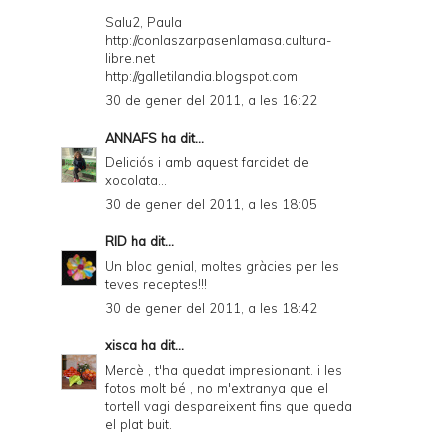
Salu2, Paula
http://conlaszarpasenlamasa.cultura-
libre.net
http://galletilandia.blogspot.com
30 de gener del 2011, a les 16:22
ANNAFS
ha dit...
Deliciós i amb aquest farcidet de
xocolata...
30 de gener del 2011, a les 18:05
RID
ha dit...
Un bloc genial, moltes gràcies per les
teves receptes!!!
30 de gener del 2011, a les 18:42
xisca
ha dit...
Mercè , t'ha quedat impresionant. i les
fotos molt bé , no m'extranya que el
tortell vagi despareixent fins que queda
el plat buit.