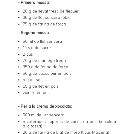
- Primera massa:
20 g de llevat fresc de flequer
35 g de llet sencera tèbia
75 g de farina de força
- Segona massa:
50 ml de llet sencera
125 g de sucre
2 ous
70 g de mantega freda
350 g de farina de força
50 g de cacau pur en pols
5 g de sal
15 g de llet en pols
vainilla en pols
- Per a la crema de xocolata:
500 ml de llet sencera
5 cullerades soperes de cacau en pols (xocolata
a la tassa)
20 g de farina de blat de moro (tipus Maizena)