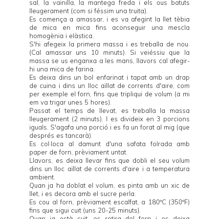
sal, la vainilla, la mantega freda i els ous batuts
lleugerament (com si féssim una truita).
Es comença a amassar, i es va afegint la llet tèbia
de mica en mica fins aconseguir una mescla
homogènia i elàstica.
S'hi afegeix la primera massa i es treballa de nou.
(Cal amassar uns 10 minuts). Si veiéssiu que la
massa se us enganxa a les mans, llavors cal afegir-
hi una mica de farina.
Es deixa dins un bol enfarinat i tapat amb un drap
de cuina i dins un lloc aïllat de corrents d'aire, com
per exemple el forn, fins que tripliqui de volum (a mi
em va trigar unes 5 hores).
Passat el temps de llevat, es treballa la massa
lleugerament (2 minuts). I es divideix en 3 porcions
iguals. S'agafa una porció i es fa un forat al mig (que
després es tancarà).
Es col·loca al damunt d'una safata folrada amb
paper de forn, prèviament untat.
Llavors, es deixa llevar fins que dobli el seu volum
dins un lloc aïllat de corrents d'aire i a temperatura
ambient.
Quan ja ha doblat el volum, es pinta amb un xic de
llet, i es decora amb el sucre perla.
Es cou al forn, prèviament escalfat, a 180ºC (350ºF)
fins que sigui cuit (uns 20-25 minuts).
Quan ja està cuit, es retira del forn i es deixa