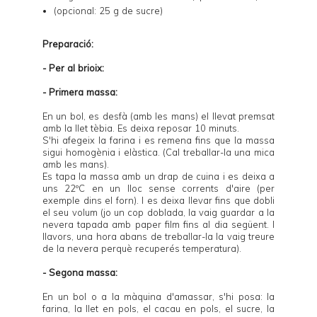
(opcional: 25 g de sucre)
Preparació:
- Per al brioix:
- Primera massa:
En un bol, es desfà (amb les mans) el llevat premsat
amb la llet tèbia. Es deixa reposar 10 minuts.
S'hi afegeix la farina i es remena fins que la massa
sigui homogènia i elàstica. (Cal treballar-la una mica
amb les mans).
Es tapa la massa amb un drap de cuina i es deixa a
uns 22ºC en un lloc sense corrents d'aire (per
exemple dins el forn). I es deixa llevar fins que dobli
el seu volum (jo un cop doblada, la vaig guardar a la
nevera tapada amb paper film fins al dia següent. I
llavors, una hora abans de treballar-la la vaig treure
de la nevera perquè recuperés temperatura).
- Segona massa:
En un bol o a la màquina d'amassar, s'hi posa: la
farina, la llet en pols, el cacau en pols, el sucre, la