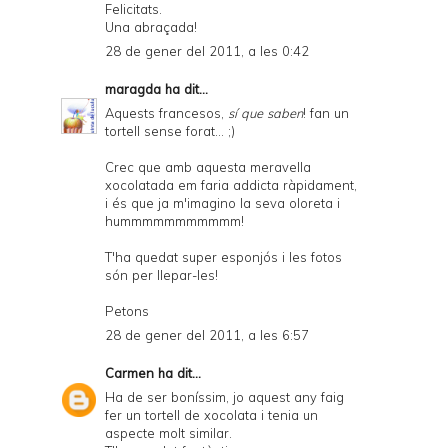
Felicitats.
Una abraçada!
28 de gener del 2011, a les 0:42
maragda
ha dit...
Aquests francesos,
sí que saben
! fan un
tortell sense forat... ;)
Crec que amb aquesta meravella
xocolatada em faria addicta ràpidament,
i és que ja m'imagino la seva oloreta i
hummmmmmmmmmm!
T'ha quedat super esponjós i les fotos
són per llepar-les!
Petons
28 de gener del 2011, a les 6:57
Carmen
ha dit...
Ha de ser boníssim, jo aquest any faig
fer un tortell de xocolata i tenia un
aspecte molt similar.