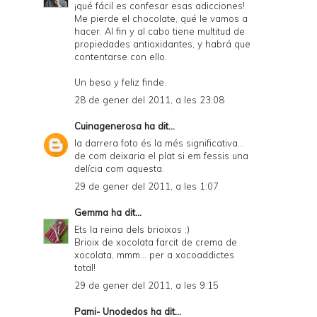
¡qué fácil es confesar esas adicciones!
Me pierde el chocolate, qué le vamos a
hacer. Al fin y al cabo tiene multitud de
propiedades antioxidantes, y habrá que
contentarse con ello.
Un beso y feliz finde.
28 de gener del 2011, a les 23:08
Cuinagenerosa
ha dit...
la darrera foto és la més significativa...
de com deixaria el plat si em fessis una
delícia com aquesta.
29 de gener del 2011, a les 1:07
Gemma
ha dit...
Ets la reina dels brioixos :)
Brioix de xocolata farcit de crema de
xocolata, mmm... per a xocoaddictes
total!
29 de gener del 2011, a les 9:15
Pami- Unodedos
ha dit...