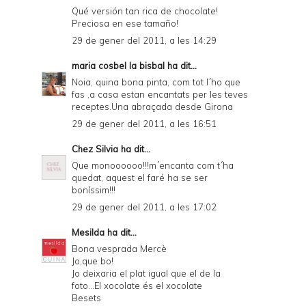
Qué versión tan rica de chocolate!
Preciosa en ese tamaño!
29 de gener del 2011, a les 14:29
maria cosbel la bisbal
ha dit...
Noia, quina bona pinta, com tot l´ho que
fas ,a casa estan encantats per les teves
receptes.Una abraçada desde Girona
29 de gener del 2011, a les 16:51
Chez Silvia
ha dit...
Que monoooooo!!!m´encanta com t´ha
quedat, aquest el faré ha se ser
boníssim!!!
29 de gener del 2011, a les 17:02
Mesilda
ha dit...
Bona vesprada Mercè
Jo,que bo!
Jo deixaria el plat igual que el de la
foto...El xocolate és el xocolate
Besets