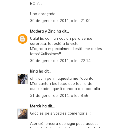
BOníssim.
Una abraçada
30 de gener del 2011, a les 21:00
Madera y Zinc
ha dit...
Uala! Es com un coulan pero sense
sorpresa, tot està a la vista.
M'agrada especialment l'estilisme de les
fotos! Xulissimes!!
30 de gener del 2011, a les 22:14
Irina
ha dit...
oh... quin perill! aquesta me l'apunto.
M'encanten les fotos que fas, la de
queixelades que li donaria a la pantalla...
31 de gener del 2011, a les 8:55
Mercè
ha dit...
Gràcies pels vostres comentaris. :)
Atenció, encara que sigui petit, aquest