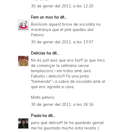
30 de gener del 2011, a les 12:20
Fem un mos
ha dit...
Boníssim aquest brioix de xocolata no
m’estranya que el plat quedes així.
Petons
30 de gener del 2011, a les 13:07
Delicias
ha dit...
No és just això que ens fas!!! Jo que miro
de començar la setmana sense
temptacions i em trobo amb això.
Fabulós i deliciós!!! Fa una pinta
"tremenda" i a sobre de xocolata amb el
que ens agrada a casa.
Molts petons.
30 de gener del 2011, a les 16:16
Paula
ha dit...
pero qué delicia!!! te ha quedado genial,
me ha guustado mucho esta receta ;)