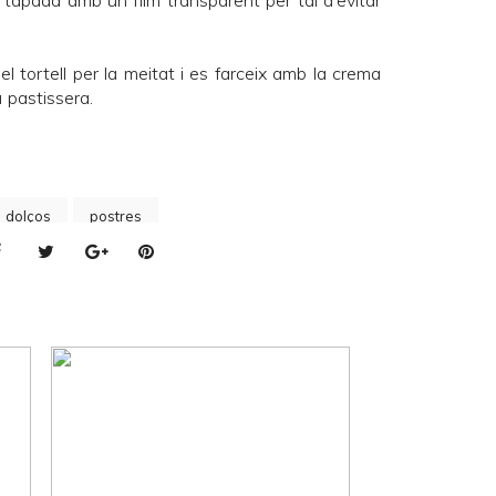
ar tapada amb un film transparent per tal d'evitar
el tortell per la meitat i es farceix amb la crema
 pastissera.
s dolços
postres