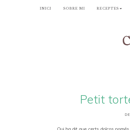
INICI
SOBRE MI
RECEPTES
Petit tor
DE
Qui ha dit que certs dolços nomé