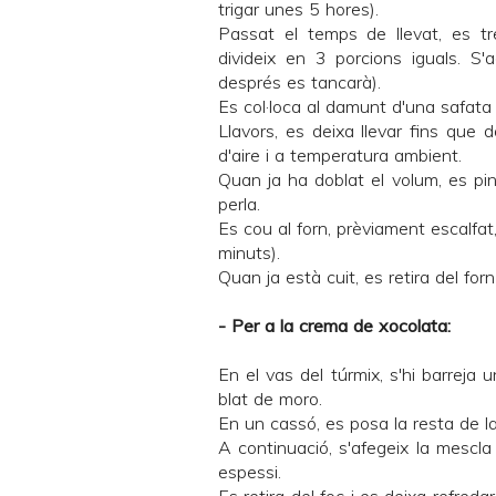
trigar unes 5 hores).
Passat el temps de llevat, es tr
divideix en 3 porcions iguals. S
després es tancarà).
Es col·loca al damunt d'una safata
Llavors, es deixa llevar fins que d
d'aire i a temperatura ambient.
Quan ja ha doblat el volum, es pin
perla.
Es cou al forn, prèviament escalfat
minuts).
Quan ja està cuit, es retira del fo
- Per a la crema de xocolata:
En el vas del túrmix, s'hi barreja 
blat de moro.
En un cassó, es posa la resta de la l
A continuació, s'afegeix la mescla
espessi.