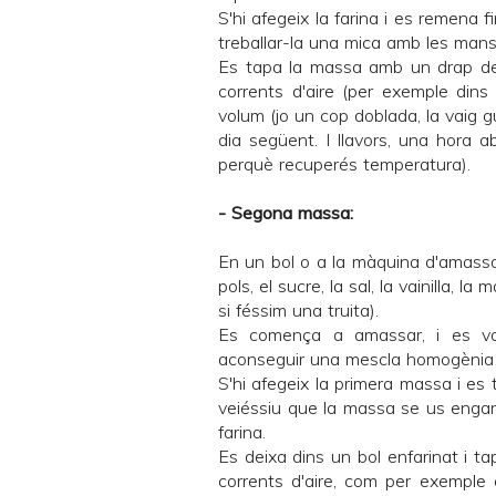
S'hi afegeix la farina i es remena 
treballar-la una mica amb les mans
Es tapa la massa amb un drap de 
corrents d'aire (per exemple dins e
volum (jo un cop doblada, la vaig g
dia següent. I llavors, una hora a
perquè recuperés temperatura).
- Segona massa:
En un bol o a la màquina d'amassar, 
pols, el sucre, la sal, la vainilla, 
si féssim una truita).
Es comença a amassar, i es va 
aconseguir una mescla homogènia i
S'hi afegeix la primera massa i es 
veiéssiu que la massa se us enganx
farina.
Es deixa dins un bol enfarinat i ta
corrents d'aire, com per exemple e