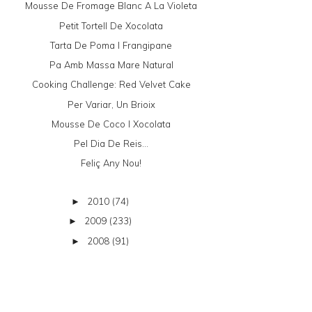
Mousse De Fromage Blanc A La Violeta
Petit Tortell De Xocolata
Tarta De Poma I Frangipane
Pa Amb Massa Mare Natural
Cooking Challenge: Red Velvet Cake
Per Variar, Un Brioix
Mousse De Coco I Xocolata
Pel Dia De Reis...
Feliç Any Nou!
2010
(74)
►
2009
(233)
►
2008
(91)
►