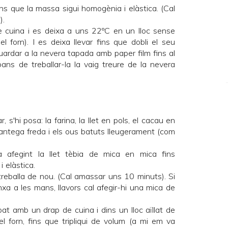
fins que la massa sigui homogènia i elàstica. (Cal
).
cuina i es deixa a uns 22ºC en un lloc sense
l forn). I es deixa llevar fins que dobli el seu
uardar a la nevera tapada amb paper film fins al
bans de treballar-la la vaig treure de la nevera
s'hi posa: la farina, la llet en pols, el cacau en
la mantega freda i els ous batuts lleugerament (com
afegint la llet tèbia de mica en mica fins
 elàstica.
treballa de nou. (Cal amassar uns 10 minuts). Si
a a les mans, llavors cal afegir-hi una mica de
pat amb un drap de cuina i dins un lloc aïllat de
l forn, fins que tripliqui de volum (a mi em va