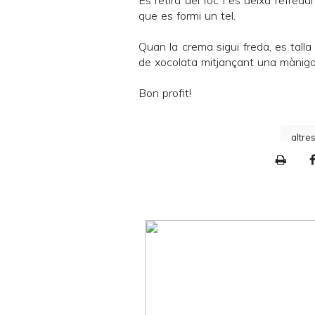
Es retira del foc i es deixa refred
que es formi un tel.
Quan la crema sigui freda, es talla 
de xocolata mitjançant una màniga
Bon profit!
altre
P
r
i
n
t
e
r
F