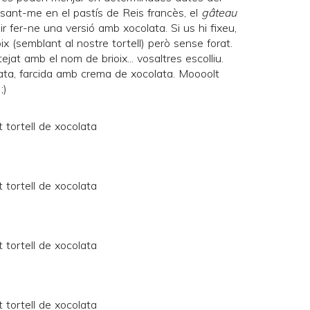
sant-me en el pastís de Reis francès, el
gâteau
idir fer-ne una versió amb xocolata. Si us hi fixeu,
ix (semblant al nostre tortell) però sense forat.
jat amb el nom de brioix... vosaltres escolliu.
ata, farcida amb crema de xocolata. Moooolt
;)