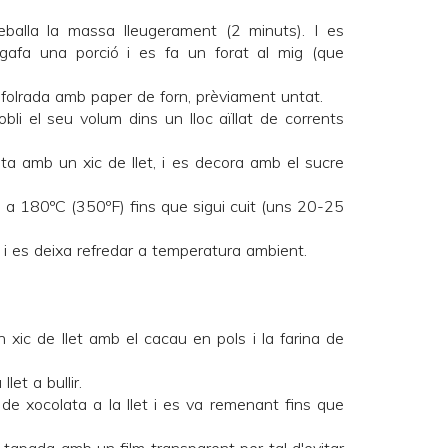
eballa la massa lleugerament (2 minuts). I es
'agafa una porció i es fa un forat al mig (que
 folrada amb paper de forn, prèviament untat.
obli el seu volum dins un lloc aïllat de corrents
ta amb un xic de llet, i es decora amb el sucre
, a 180ºC (350ºF) fins que sigui cuit (uns 20-25
rn i es deixa refredar a temperatura ambient.
un xic de llet amb el cacau en pols i la farina de
let a bullir.
 de xocolata a la llet i es va remenant fins que