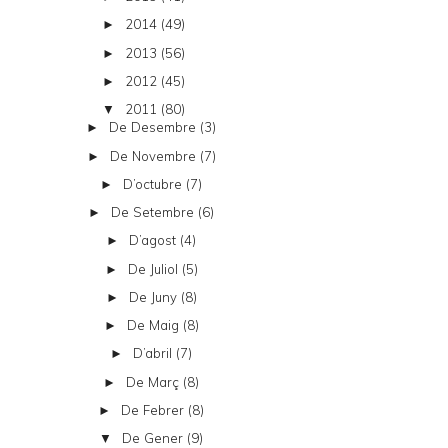
2014
(49)
►
2013
(56)
►
2012
(45)
►
2011
(80)
▼
De Desembre
(3)
►
De Novembre
(7)
►
D’octubre
(7)
►
De Setembre
(6)
►
D’agost
(4)
►
De Juliol
(5)
►
De Juny
(8)
►
De Maig
(8)
►
D’abril
(7)
►
De Març
(8)
►
De Febrer
(8)
►
De Gener
(9)
▼