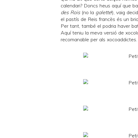
calendari? Doncs heus aquí que ba
des Rois
(no la
galette
!), vaig dec
el pastís de Reis francès és un brio
Per tant, també el podria haver bate
Aquí teniu la meva versió de xocol
recomanable per als xocoaddictes. 