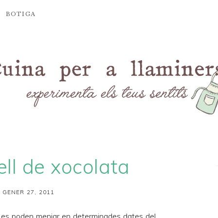
BOTIGA
tell de xocolata
 GENER 27, 2011
s es poden menjar en determinades dates del