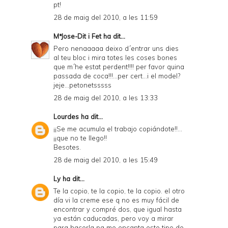
pt!
28 de maig del 2010, a les 11:59
MªJose-Dit i Fet
ha dit...
Pero nenaaaaa deixo d´entrar uns dies
al teu bloc i mira totes les coses bones
que m´he estat perdent!!!! per favor quina
passada de coca!!!...per cert...i el model?
jeje...petonetsssss
28 de maig del 2010, a les 13:33
Lourdes
ha dit...
¡¡Se me acumula el trabajo copiándote!!...
¡¡que no te llego!!
Besotes.
28 de maig del 2010, a les 15:49
Ly
ha dit...
Te la copio, te la copio, te la copio. el otro
día vi la creme ese q no es muy fácil de
encontrar y compré dos, que igual hasta
ya están caducadas, pero voy a mirar
para hacerla pq me encanta este tipo de