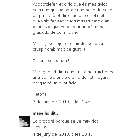
Acabatdefer, et diria que és més aviat
com una quiche sobre una base de coca
de pa, però et diré que potser el motlle
que vaig fer servir era massa petit o en
definitiva, que va quedar un pèl més
gruixuda de com hauria. ;)
Maria José, jejeje... el model se la va
cruspir amb molt de gust. ;)
Xisca, exactament!
Maragda, et diria que la crème fraîche és
una barreja entre crema de llet i iogurt...
perquè té un punt àcid.
Petons!!
3 de juny del 2010, a les 1:45
mese
ha dit...
La probaré porque se ve muy rica.
Besitos
4 de juny del 2010, a les 13:45