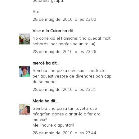
petonets guapa.
Ara
28 de maig del 2010, a les 23:00
Visc a la Cuina
ha dit...
No coneixia el flamiche: t'ha quedat molt
saborós, per agafar-ne un tall =)
28 de maig del 2010, a les 23:26
mercè
ha dit...
Sembla una pizza més suau...perfecte
per aquest vespre de divendres!bon cap
de setmana!
28 de maig del 2010, a les 23:31
Maria
ha dit...
Sembla una pizza tan toveta, que
m'agafen ganes d'anar-la a fer ara
mateix!!
Me l'haure d'apuntar!!
28 de maig del 2010, a les 23:44