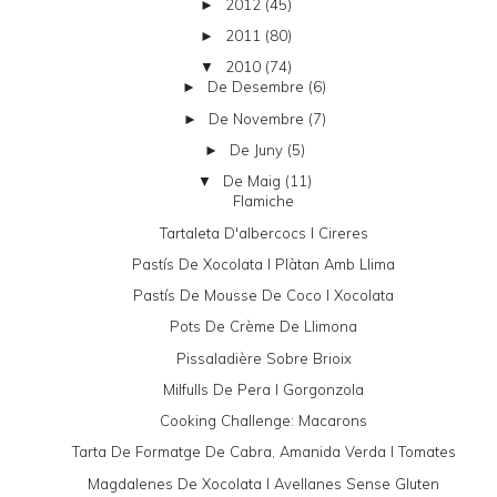
2012
(45)
►
2011
(80)
►
2010
(74)
▼
De Desembre
(6)
►
De Novembre
(7)
►
De Juny
(5)
►
De Maig
(11)
▼
Flamiche
Tartaleta D'albercocs I Cireres
Pastís De Xocolata I Plàtan Amb Llima
Pastís De Mousse De Coco I Xocolata
Pots De Crème De Llimona
Pissaladière Sobre Brioix
Milfulls De Pera I Gorgonzola
Cooking Challenge: Macarons
Tarta De Formatge De Cabra, Amanida Verda I Tomates
Magdalenes De Xocolata I Avellanes Sense Gluten