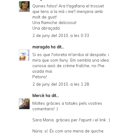
Quines fotos! Ara t'agafaria el trosset
que tens a la mà i me'l menjaria amb
molt de gust!
Una flamiche deliciosa!
Una abraçada
2 de juny del 2010, a les 0:33
maragda
ha dit...
Si es que l'oloreta m'arriba al despaitx, i
mira que som lluny. Em sembla una idea
curiosa això de crème fraîche, no l'he
usada mai.
Petons!
2 de juny del 2010, a les 1:28
Mercè
ha dit...
Moltes gràcies a tots/es pels vostres
comentaris! :)
Sara Maria, gràcies per l'apunt i el link. :)
Núria, sí. És com una mena de quiche.