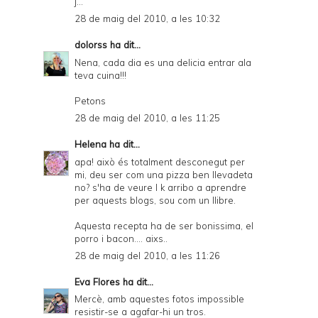
j...
28 de maig del 2010, a les 10:32
dolorss
ha dit...
Nena, cada dia es una delicia entrar ala
teva cuina!!!
Petons
28 de maig del 2010, a les 11:25
Helena
ha dit...
apa! això és totalment desconegut per
mi, deu ser com una pizza ben llevadeta
no? s'ha de veure l k arribo a aprendre
per aquests blogs, sou com un llibre.
Aquesta recepta ha de ser bonissima, el
porro i bacon.... aixs..
28 de maig del 2010, a les 11:26
Eva Flores
ha dit...
Mercè, amb aquestes fotos impossible
resistir-se a agafar-hi un tros.