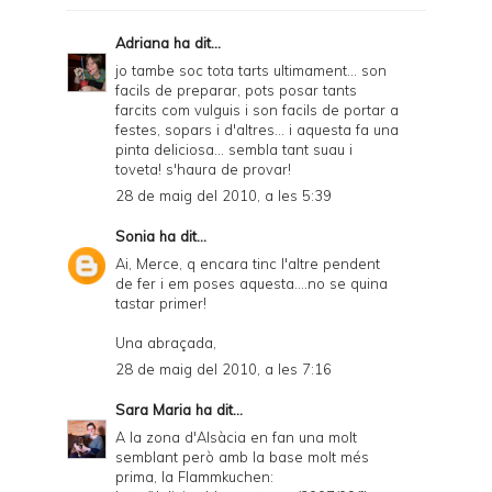
Adriana
ha dit...
jo tambe soc tota tarts ultimament... son
facils de preparar, pots posar tants
farcits com vulguis i son facils de portar a
festes, sopars i d'altres... i aquesta fa una
pinta deliciosa... sembla tant suau i
toveta! s'haura de provar!
28 de maig del 2010, a les 5:39
Sonia
ha dit...
Ai, Merce, q encara tinc l'altre pendent
de fer i em poses aquesta....no se quina
tastar primer!
Una abraçada,
28 de maig del 2010, a les 7:16
Sara Maria
ha dit...
A la zona d'Alsàcia en fan una molt
semblant però amb la base molt més
prima, la Flammkuchen: