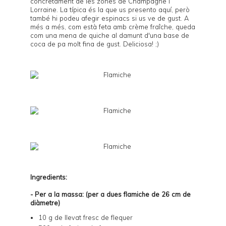
concretament de les zones de Champagne i
Lorraine. La típica és la que us presento aquí, però
també hi podeu afegir espinacs si us ve de gust. A
més a més, com està feta amb crème fraîche, queda
com una mena de quiche al damunt d'una base de
coca de pa molt fina de gust. Deliciosa! ;)
Ingredients:
- Per a la massa:
(per a dues flamiche de 26 cm de
diàmetre)
10 g de llevat fresc de flequer