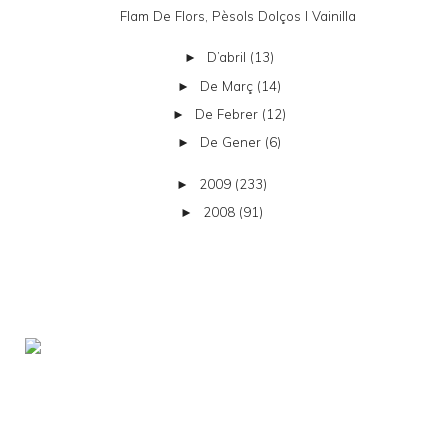
Flam De Flors, Pèsols Dolços I Vainilla
D’abril
(13)
►
De Març
(14)
►
De Febrer
(12)
►
De Gener
(6)
►
2009
(233)
►
2008
(91)
►