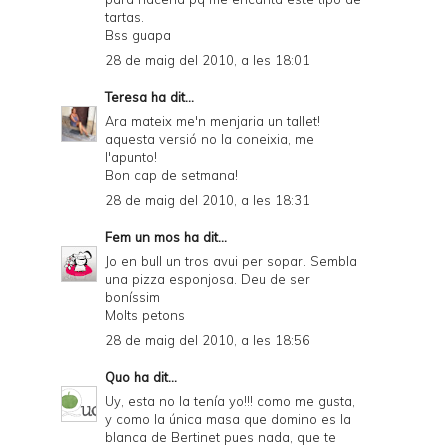
tartas.
Bss guapa
28 de maig del 2010, a les 18:01
Teresa
ha dit...
Ara mateix me'n menjaria un tallet!
aquesta versió no la coneixia, me
l'apunto!
Bon cap de setmana!
28 de maig del 2010, a les 18:31
Fem un mos
ha dit...
Jo en bull un tros avui per sopar. Sembla
una pizza esponjosa. Deu de ser
boníssim
Molts petons
28 de maig del 2010, a les 18:56
Quo
ha dit...
Uy, esta no la tenía yo!!! como me gusta,
y como la única masa que domino es la
blanca de Bertinet pues nada, que te