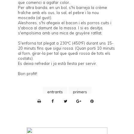
que comenci a agafar color.
Per altra banda, en un bol, s'hi barreja la crème
fraîche amb els ous, la sal, el pebre i la nou
moscada (al gust).
Aleshores, s'hi afegeix el bacon i els porros cuits i
s'aboca al damunt de la massa. I si es desitja,
s'empolsima amb una mica de gruyère ratllat.
S'enforna tot plegat a 230ºC (450ºF) durant uns 15-
20 minuts fins que sigui rossa. (Quan porti 10 minuts
al forn, girar-la per tal que quedi rossa de tots els
costats).
Es deixa refredar i ja està llesta per servir.
Bon profit!
entrants
primers
P
r
i
n