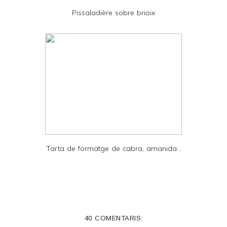
D
Pissaladière sobre brioix
F
Tarta de formatge de cabra, amanida...
40 COMENTARIS: