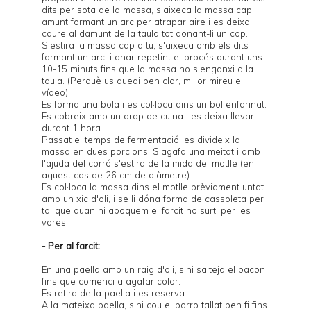
dits per sota de la massa, s'aixeca la massa cap
amunt formant un arc per atrapar aire i es deixa
caure al damunt de la taula tot donant-li un cop.
S'estira la massa cap a tu, s'aixeca amb els dits
formant un arc, i anar repetint el procés durant uns
10-15 minuts fins que la massa no s'enganxi a la
taula. (Perquè us quedi ben clar, millor mireu
el
vídeo
).
Es forma una bola i es col·loca dins un bol enfarinat.
Es cobreix amb un drap de cuina i es deixa llevar
durant 1 hora.
Passat el temps de fermentació, es divideix la
massa en dues porcions. S'agafa una meitat i amb
l'ajuda del corró s'estira de la mida del motlle (en
aquest cas de 26 cm de diàmetre).
Es col·loca la massa dins el motlle prèviament untat
amb un xic d'oli, i se li dóna forma de cassoleta per
tal que quan hi aboquem el farcit no surti per les
vores.
- Per al farcit:
En una paella amb un raig d'oli, s'hi salteja el bacon
fins que comenci a agafar color.
Es retira de la paella i es reserva.
A la mateixa paella, s'hi cou el porro tallat ben fi fins