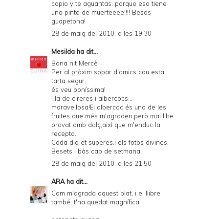
copio y te aguantas, porque eso tiene
una pinta de muerteeee!!!! Besos
guapetona!
28 de maig del 2010, a les 19:30
Mesilda
ha dit...
Bona nit Mercè
Per al pròxim sopar d'amics cau esta
tarta segur,
és veu boníssima!
I la de cireres i albercocs...
maravellosa!El albercoc és una de les
fruites que més m'agraden,però mai l'he
provat amb dolç,aixì que m'enduc la
recepta.
Cada dia et superes,i els fotos divines.
Besets i bàs cap de setmana.
28 de maig del 2010, a les 21:50
ARA
ha dit...
Com m'agrada aquest plat, i el llibre
també, t'ha quedat magnífica.