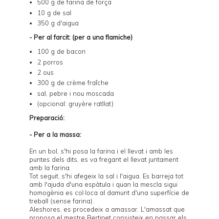
500 g de farina de força
10 g de sal
350 g d'aigua
- Per al farcit: (per a una flamiche)
100 g de bacon
2 porros
2 ous
300 g de crème fraîche
sal, pebre i nou moscada
(opcional: gruyère ratllat)
Preparació:
- Per a la massa:
En un bol, s'hi posa la farina i el llevat i amb les
puntes dels dits, es va fregant el llevat juntament
amb la farina.
Tot seguit, s'hi afegeix la sal i l'aigua. Es barreja tot
amb l'ajuda d'una espàtula i quan la mescla sigui
homogènia es col·loca al damunt d'una superfície de
treball (sense farina).
Aleshores, es procedeix a amassar. L'amassat que
proposa el mestre Bertinet consisteix en passar els