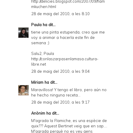
http://delicies.blogspot.com/2007/09/flam
mkuchen.html
28 de maig del 2010, a les 8:10
Paula
ha dit...
tiene una pinta estupenda, creo que me
voy a animar a hacerla este fin de
semana ;)
Salu2, Paula
http://conlaszarpasenlamasa.cultura-
libre.net
28 de maig del 2010, a les 9:04
Miriam
ha dit...
Maravillosa! Y tengo el libro, pero aún no
he hecho ninguna receta...
28 de maig del 2010, a les 9:17
Anònim ha dit...
M'agrada la Flamiche, es una espècie de
quix??? Aquest Bertinet veig que en sap....
M'agrada perquè no es veu gens