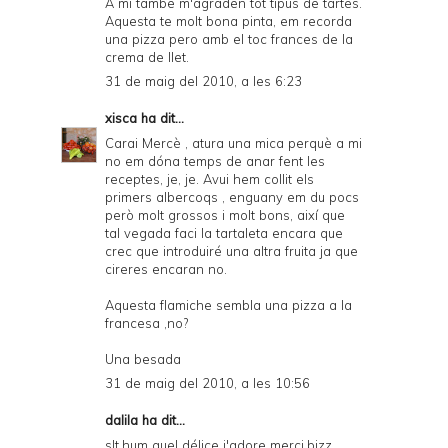
A mi tambe m'agraden tot tipus de tartes.
Aquesta te molt bona pinta, em recorda
una pizza pero amb el toc frances de la
crema de llet.
31 de maig del 2010, a les 6:23
xisca
ha dit...
Carai Mercè , atura una mica perquè a mi
no em dóna temps de anar fent les
receptes, je, je. Avui hem collit els
primers albercoqs , enguany em du pocs
però molt grossos i molt bons, així que
tal vegada faci la tartaleta encara que
crec que introduiré una altra fruita ja que
cireres encaran no.
Aquesta flamiche sembla una pizza a la
francesa ,no?
Una besada
31 de maig del 2010, a les 10:56
dalila
ha dit...
slt,hum quel délice j'adore merci,bizz