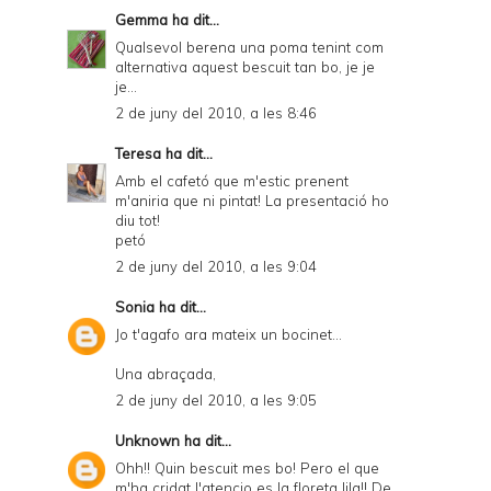
Gemma
ha dit...
Qualsevol berena una poma tenint com
alternativa aquest bescuit tan bo, je je
je...
2 de juny del 2010, a les 8:46
Teresa
ha dit...
Amb el cafetó que m'estic prenent
m'aniria que ni pintat! La presentació ho
diu tot!
petó
2 de juny del 2010, a les 9:04
Sonia
ha dit...
Jo t'agafo ara mateix un bocinet...
Una abraçada,
2 de juny del 2010, a les 9:05
Unknown
ha dit...
Ohh!! Quin bescuit mes bo! Pero el que
m'ha cridat l'atencio es la floreta lila!! De