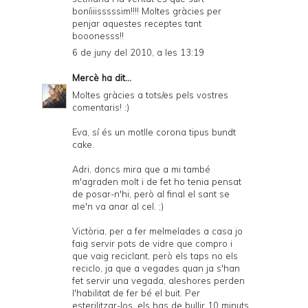
boníiiisssssim!!!! Moltes gràcies per
penjar aquestes receptes tant
booonesss!!
6 de juny del 2010, a les 13:19
Mercè
ha dit...
Moltes gràcies a tots/es pels vostres
comentaris! :)
Eva, sí és un motlle corona tipus bundt
cake.
Adri, doncs mira que a mi també
m'agraden molt i de fet ho tenia pensat
de posar-n'hi, però al final el sant se
me'n va anar al cel. ;)
Victòria, per a fer melmelades a casa jo
faig servir pots de vidre que compro i
que vaig reciclant, però els taps no els
reciclo, ja que a vegades quan ja s'han
fet servir una vegada, aleshores perden
l'habilitat de fer bé el buit. Per
esterilitzar-los, els has de bullir 10 minuts