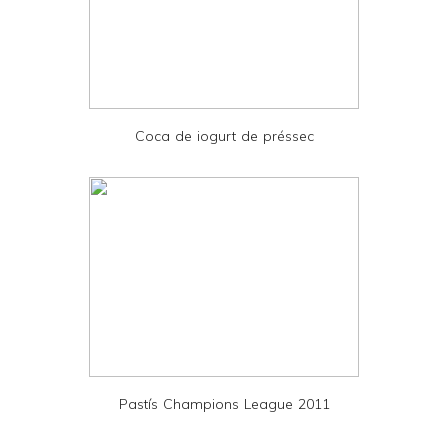
a
n
d
P
D
Coca de iogurt de préssec
F
Pastís Champions League 2011