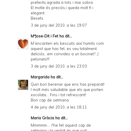
preferits,agrada a tots i mai sobra.
El motle és preciós,i queda molt fi i
elegant.
Besets.
3 de juny del 2010, a les 19:07
MªJose-Dit i Fet
ha dit...
M´encanten els bescuits així humits com
aquest que has fet, es veu totalment
deliciós...em convides a un bocinet? ;)
petonets!!!
3 de juny del 2010, a les 23:03
Margarida
ha dit...
Quin bon berenar que ens has preparat!
I molt més saludable que els que porten
xocolata... Fins i tot refrescant!
Bon cap de setmana
4 de juny del 2010, a les 18:11
Maria Gràcia ha dit...
Mmmmm.... l'he fet aquest cap de
setmana i la veritat és que surt