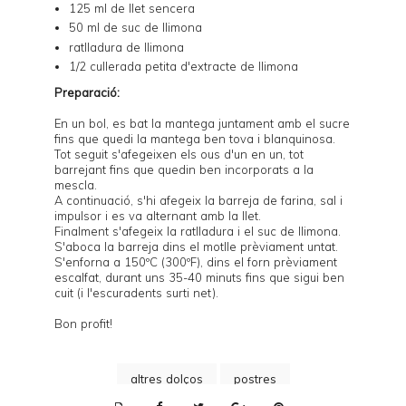
125 ml de llet sencera
50 ml de suc de llimona
ratlladura de llimona
1/2 cullerada petita d'extracte de llimona
Preparació:
En un bol, es bat la mantega juntament amb el sucre
fins que quedi la mantega ben tova i blanquinosa.
Tot seguit s'afegeixen els ous d'un en un, tot
barrejant fins que quedin ben incorporats a la
mescla.
A continuació, s'hi afegeix la barreja de farina, sal i
impulsor i es va alternant amb la llet.
Finalment s'afegeix la ratlladura i el suc de llimona.
S'aboca la barreja dins el motlle prèviament untat.
S'enforna a 150ºC (300ºF), dins el forn prèviament
escalfat, durant uns 35-40 minuts fins que sigui ben
cuit (i l'escuradents surti net).
Bon profit!
altres dolços
postres
P