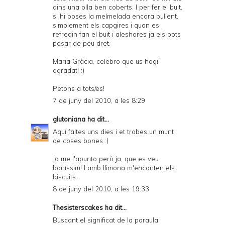
dins una olla ben coberts. I per fer el buit,
si hi poses la melmelada encara bullent,
simplement els capgires i quan es
refredin fan el buit i aleshores ja els pots
posar de peu dret.
Maria Gràcia, celebro que us hagi
agradat! :)
Petons a tots/es!
7 de juny del 2010, a les 8:29
glutoniana
ha dit...
Aquí faltes uns dies i et trobes un munt
de coses bones :)
Jo me l'apunto però ja, que es veu
boníssim! I amb llimona m'encanten els
biscuits.
8 de juny del 2010, a les 19:33
Thesisterscakes
ha dit...
Buscant el significat de la paraula