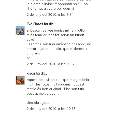
la planta d'Irvine!!!!! oohhhhh snif! ... no
l'he tornat a veure per aqui!! :(
2 de juny del 2010, a les 9:34
Eva Flores
ha dit...
El bescuit es veu boníssim! i el motllo
m'és familiar, has fet servir un bundt
cake?
Les fotos són una autèntica passada, no
m'extranya en absolut que et donessin
un premi.
pt!
2 de juny del 2010, a les 9:38
xisca
ha dit...
Aquest bescuit sé cert que m'agradaria
molt , les fotos molt maques i aquest
motlle és ben original . T'ha sortit un
bescuit molt elegant
Una abraçada
2 de juny del 2010, a les 10:16