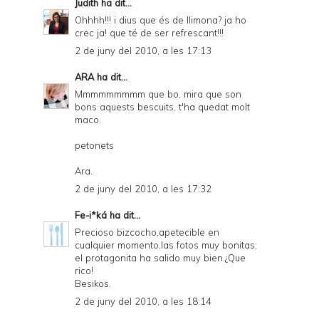
Judith
ha dit...
Ohhhh!!! i dius que és de llimona? ja ho
crec ja! que té de ser refrescant!!!
2 de juny del 2010, a les 17:13
ARA
ha dit...
Mmmmmmmmm que bo, mira que son
bons aquests bescuits, t'ha quedat molt
maco.
petonets
Ara.
2 de juny del 2010, a les 17:32
Fe-i*ká
ha dit...
Precioso bizcocho,apetecible en
cualquier momento,las fotos muy bonitas;
el protagonita ha salido muy bien.¿Que
rico!
Besikos.
2 de juny del 2010, a les 18:14