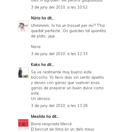
3 de juny del 2010, a les 10:52
Núria
ha dit...
Uhmmmm...hi ha un trosset per mi?? T'ha
quedat perfecte...On guardes tal quantita
de plats...jeje..
Núria
3 de juny del 2010, a les 12:33
Kako
ha dit...
Se ve realmente muy bueno este
bizcocho. Yo llevo dias sin sentir apetito
y deseo con ganas que vuelvan esas
ganas de preparar un buen dulce como
este.
Un abrazo.
3 de juny del 2010, a les 13:28
Mesilda
ha dit...
Bona vesprada Mercè
El bescuit de llima és un dels meus