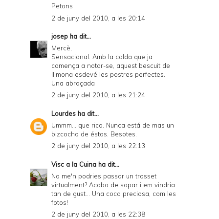
Petons
2 de juny del 2010, a les 20:14
josep
ha dit...
Mercè,
Sensacional. Amb la calda que ja
comença a notar-se, aquest bescuit de
llimona esdevé les postres perfectes.
Una abraçada
2 de juny del 2010, a les 21:24
Lourdes
ha dit...
Ummm... que rico. Nunca está de mas un
bizcocho de éstos. Besotes.
2 de juny del 2010, a les 22:13
Visc a la Cuina
ha dit...
No me'n podries passar un trosset
virtualment? Acabo de sopar i em vindria
tan de gust... Una coca preciosa, com les
fotos!
2 de juny del 2010, a les 22:38