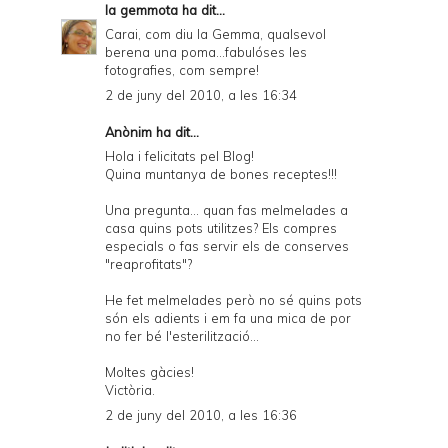
la gemmota
ha dit...
Carai, com diu la Gemma, qualsevol
berena una poma...fabulóses les
fotografies, com sempre!
2 de juny del 2010, a les 16:34
Anònim ha dit...
Hola i felicitats pel Blog!
Quina muntanya de bones receptes!!!
Una pregunta... quan fas melmelades a
casa quins pots utilitzes? Els compres
especials o fas servir els de conserves
"reaprofitats"?
He fet melmelades però no sé quins pots
són els adients i em fa una mica de por
no fer bé l'esterilització...
Moltes gàcies!
Victòria.
2 de juny del 2010, a les 16:36