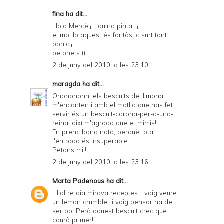
fina ha dit...
Hola Mercè¡¡... quina pinta...¡¡
el motllo aquest és fantàstic surt tant
bonic¡¡
petonets:))
2 de juny del 2010, a les 23:10
maragda
ha dit...
Ohohohohh! els bescuits de llimona
m'encanten i amb el motllo que has fet
servir és un bescuit-corona-per-a-una-
reina, així m'agrada que et mimis!
En prenc bona nota, perquè tota
l'entrada és insuperable.
Petons mil!
2 de juny del 2010, a les 23:16
Marta Padenous
ha dit...
...l'altre dia mirava receptes... vaig veure
un lemon crumble...i vaig pensar ha de
ser bo! Però aquest bescuit crec que
caurà primer!!