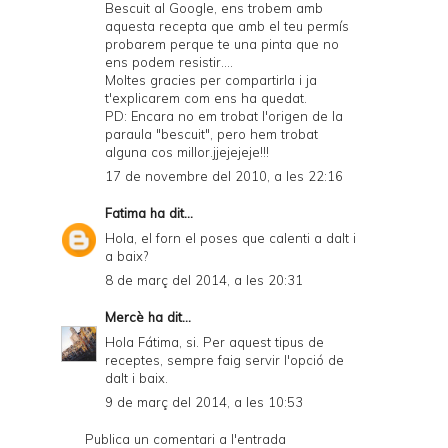
Bescuit al Google, ens trobem amb
aquesta recepta que amb el teu permís
probarem perque te una pinta que no
ens podem resistir....
Moltes gracies per compartirla i ja
t'explicarem com ens ha quedat.
PD: Encara no em trobat l'origen de la
paraula "bescuit", pero hem trobat
alguna cos millor.jjejejeje!!!
17 de novembre del 2010, a les 22:16
Fatima
ha dit...
Hola, el forn el poses que calenti a dalt i
a baix?
8 de març del 2014, a les 20:31
Mercè
ha dit...
Hola Fátima, si. Per aquest tipus de
receptes, sempre faig servir l'opció de
dalt i baix.
9 de març del 2014, a les 10:53
Publica un comentari a l'entrada