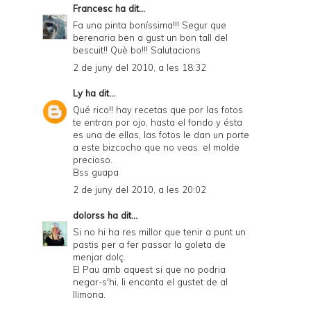
Francesc
ha dit...
Fa una pinta boníssima!!! Segur que
berenaria ben a gust un bon tall del
bescuit!! Què bo!!! Salutacions
2 de juny del 2010, a les 18:32
Ly
ha dit...
Qué rico!! hay recetas que por las fotos
te entran por ojo, hasta el fondo y ésta
es una de ellas, las fotos le dan un porte
a este bizcocho que no veas. el molde
precioso.
Bss guapa
2 de juny del 2010, a les 20:02
dolorss
ha dit...
Si no hi ha res millor que tenir a punt un
pastis per a fer passar la goleta de
menjar dolç.
El Pau amb aquest si que no podria
negar-s'hi, li encanta el gustet de al
llimona.