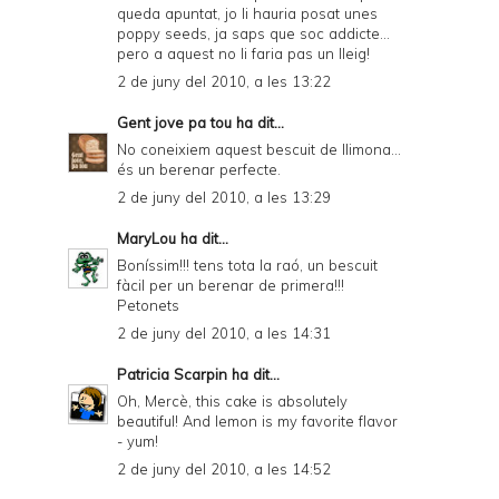
queda apuntat, jo li hauria posat unes
poppy seeds, ja saps que soc addicte...
pero a aquest no li faria pas un lleig!
2 de juny del 2010, a les 13:22
Gent jove pa tou
ha dit...
No coneixiem aquest bescuit de llimona...
és un berenar perfecte.
2 de juny del 2010, a les 13:29
MaryLou
ha dit...
Boníssim!!! tens tota la raó, un bescuit
fàcil per un berenar de primera!!!
Petonets
2 de juny del 2010, a les 14:31
Patricia Scarpin
ha dit...
Oh, Mercè, this cake is absolutely
beautiful! And lemon is my favorite flavor
- yum!
2 de juny del 2010, a les 14:52