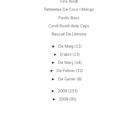
Fins Aviat
Tarteletes De Coco I Mango
Pastís Basc
Conill Rostit Amb Ceps
Bescuit De Llimona
De Maig
(11)
►
D’abril
(13)
►
De Març
(14)
►
De Febrer
(12)
►
De Gener
(6)
►
2009
(233)
►
2008
(91)
►