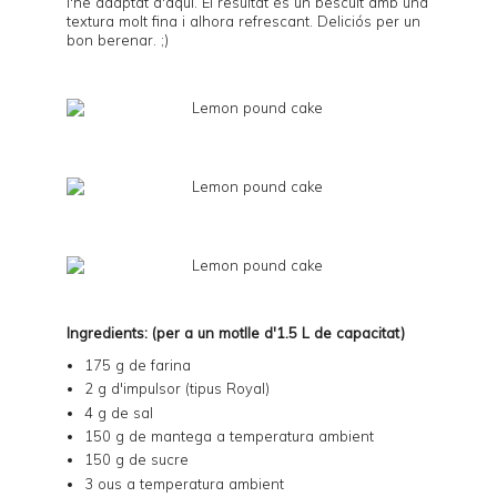
l'he adaptat d'
aquí
. El resultat és un bescuit amb una
textura molt fina i alhora refrescant. Deliciós per un
bon berenar. ;)
Ingredients: (per a un motlle d'1.5 L de capacitat)
175 g de farina
2 g d'impulsor (tipus Royal)
4 g de sal
150 g de mantega a temperatura ambient
150 g de sucre
3 ous a temperatura ambient