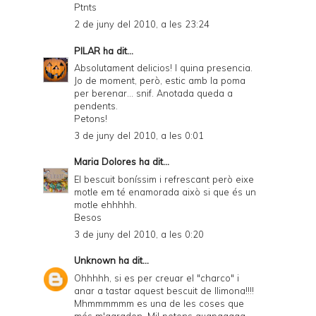
Ptnts
2 de juny del 2010, a les 23:24
PILAR
ha dit...
Absolutament delicios! I quina presencia.
Jo de moment, però, estic amb la poma
per berenar... snif. Anotada queda a
pendents.
Petons!
3 de juny del 2010, a les 0:01
Maria Dolores
ha dit...
El bescuit boníssim i refrescant però eixe
motle em té enamorada això si que és un
motle ehhhhh.
Besos
3 de juny del 2010, a les 0:20
Unknown
ha dit...
Ohhhhh, si es per creuar el "charco" i
anar a tastar aquest bescuit de llimona!!!!
Mhmmmmmm es una de les coses que
més m'agraden. Mil petons guapaaaaa