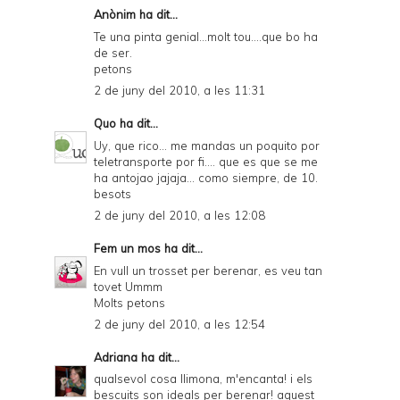
Anònim ha dit...
Te una pinta genial...molt tou....que bo ha
de ser.
petons
2 de juny del 2010, a les 11:31
Quo
ha dit...
Uy, que rico... me mandas un poquito por
teletransporte por fi.... que es que se me
ha antojao jajaja... como siempre, de 10.
besots
2 de juny del 2010, a les 12:08
Fem un mos
ha dit...
En vull un trosset per berenar, es veu tan
tovet Ummm
Molts petons
2 de juny del 2010, a les 12:54
Adriana
ha dit...
qualsevol cosa llimona, m'encanta! i els
bescuits son ideals per berenar! aquest