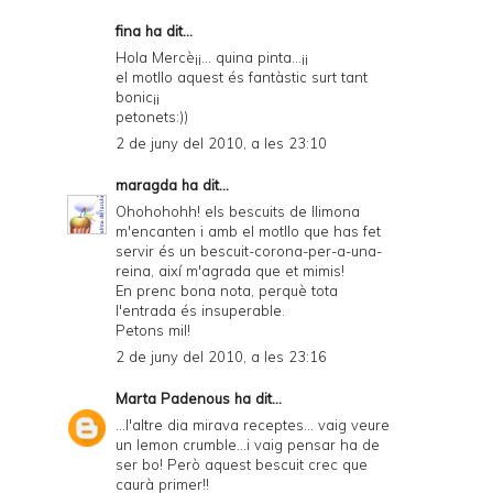
fina ha dit...
Hola Mercè¡¡... quina pinta...¡¡
el motllo aquest és fantàstic surt tant
bonic¡¡
petonets:))
2 de juny del 2010, a les 23:10
maragda
ha dit...
Ohohohohh! els bescuits de llimona
m'encanten i amb el motllo que has fet
servir és un bescuit-corona-per-a-una-
reina, així m'agrada que et mimis!
En prenc bona nota, perquè tota
l'entrada és insuperable.
Petons mil!
2 de juny del 2010, a les 23:16
Marta Padenous
ha dit...
...l'altre dia mirava receptes... vaig veure
un lemon crumble...i vaig pensar ha de
ser bo! Però aquest bescuit crec que
caurà primer!!