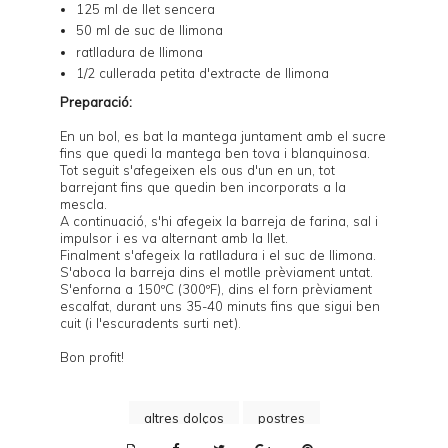
125 ml de llet sencera
50 ml de suc de llimona
ratlladura de llimona
1/2 cullerada petita d'extracte de llimona
Preparació:
En un bol, es bat la mantega juntament amb el sucre
fins que quedi la mantega ben tova i blanquinosa.
Tot seguit s'afegeixen els ous d'un en un, tot
barrejant fins que quedin ben incorporats a la
mescla.
A continuació, s'hi afegeix la barreja de farina, sal i
impulsor i es va alternant amb la llet.
Finalment s'afegeix la ratlladura i el suc de llimona.
S'aboca la barreja dins el motlle prèviament untat.
S'enforna a 150ºC (300ºF), dins el forn prèviament
escalfat, durant uns 35-40 minuts fins que sigui ben
cuit (i l'escuradents surti net).
Bon profit!
altres dolços
postres
P