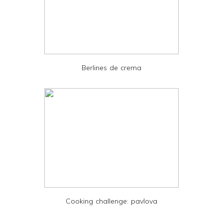
a
n
d
P
D
Berlines de crema
F
Cooking challenge: pavlova