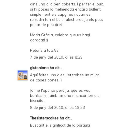
dins una olla ben coberts. I per fer el buit,
si hi poses la melmelada encara bullent,
simplement els capgires i quan es
refredin fan el buit i aleshores ja els pots
posar de peu dret.
Maria Gràcia, celebro que us hagi
agradat! :)
Petons a tots/es!
7 de juny del 2010, a les 8:29
glutoniana
ha dit...
Aquí faltes uns dies i et trobes un munt
de coses bones :)
Jo me l'apunto però ja, que es veu
boníssim! I amb llimona m'encanten els
biscuits.
8 de juny del 2010, a les 19:33
Thesisterscakes
ha dit...
Buscant el significat de la paraula