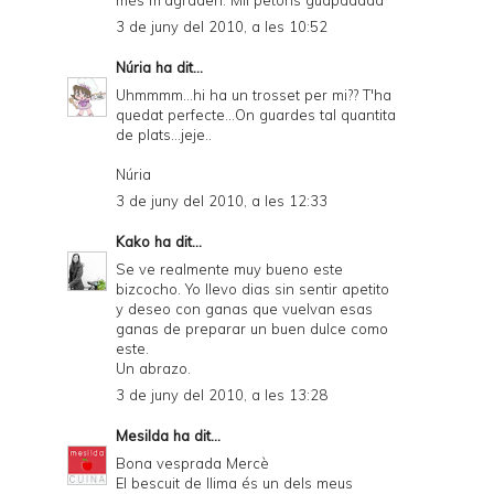
3 de juny del 2010, a les 10:52
Núria
ha dit...
Uhmmmm...hi ha un trosset per mi?? T'ha
quedat perfecte...On guardes tal quantita
de plats...jeje..
Núria
3 de juny del 2010, a les 12:33
Kako
ha dit...
Se ve realmente muy bueno este
bizcocho. Yo llevo dias sin sentir apetito
y deseo con ganas que vuelvan esas
ganas de preparar un buen dulce como
este.
Un abrazo.
3 de juny del 2010, a les 13:28
Mesilda
ha dit...
Bona vesprada Mercè
El bescuit de llima és un dels meus