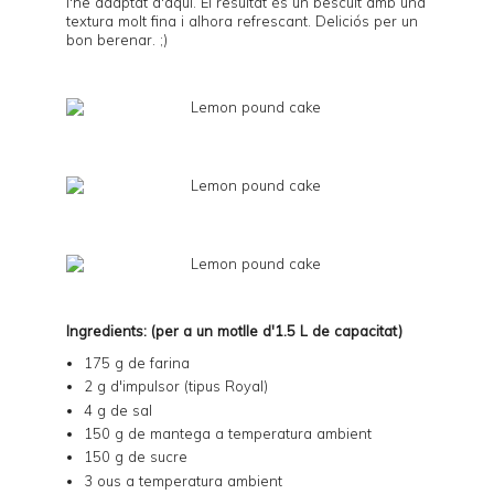
l'he adaptat d'
aquí
. El resultat és un bescuit amb una
textura molt fina i alhora refrescant. Deliciós per un
bon berenar. ;)
Ingredients: (per a un motlle d'1.5 L de capacitat)
175 g de farina
2 g d'impulsor (tipus Royal)
4 g de sal
150 g de mantega a temperatura ambient
150 g de sucre
3 ous a temperatura ambient