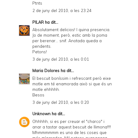
Ptnts
2 de juny del 2010, a les 23:24
PILAR
ha dit...
Absolutament delicios! I quina presencia.
Jo de moment, però, estic amb la poma
per berenar... snif. Anotada queda a
pendents.
Petons!
3 de juny del 2010, a les 0:01
Maria Dolores
ha dit...
El bescuit boníssim i refrescant però eixe
motle em té enamorada això si que és un
motle ehhhhh.
Besos
3 de juny del 2010, a les 0:20
Unknown
ha dit...
Ohhhhh, si es per creuar el "charco" i
anar a tastar aquest bescuit de llimona!!!!
Mhmmmmmm es una de les coses que
més m'agraden. Mil petons guapaaaaa