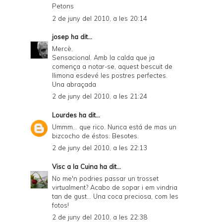
Petons
2 de juny del 2010, a les 20:14
josep
ha dit...
Mercè,
Sensacional. Amb la calda que ja
comença a notar-se, aquest bescuit de
llimona esdevé les postres perfectes.
Una abraçada
2 de juny del 2010, a les 21:24
Lourdes
ha dit...
Ummm... que rico. Nunca está de mas un
bizcocho de éstos. Besotes.
2 de juny del 2010, a les 22:13
Visc a la Cuina
ha dit...
No me'n podries passar un trosset
virtualment? Acabo de sopar i em vindria
tan de gust... Una coca preciosa, com les
fotos!
2 de juny del 2010, a les 22:38