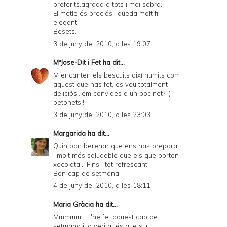
preferits,agrada a tots i mai sobra.
El motle és preciós,i queda molt fi i
elegant.
Besets.
3 de juny del 2010, a les 19:07
MªJose-Dit i Fet
ha dit...
M´encanten els bescuits així humits com
aquest que has fet, es veu totalment
deliciós...em convides a un bocinet? ;)
petonets!!!
3 de juny del 2010, a les 23:03
Margarida
ha dit...
Quin bon berenar que ens has preparat!
I molt més saludable que els que porten
xocolata... Fins i tot refrescant!
Bon cap de setmana
4 de juny del 2010, a les 18:11
Maria Gràcia ha dit...
Mmmmm.... l'he fet aquest cap de
setmana i la veritat és que surt