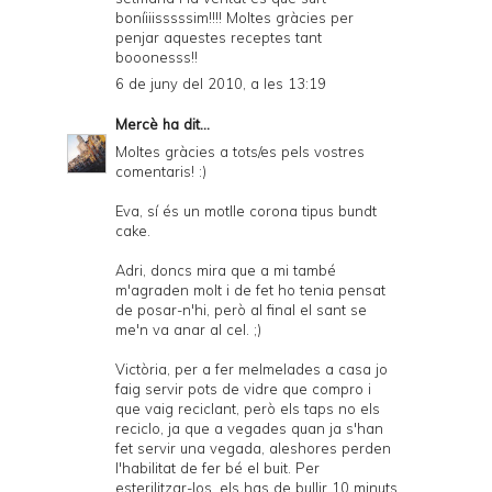
boníiiisssssim!!!! Moltes gràcies per
penjar aquestes receptes tant
booonesss!!
6 de juny del 2010, a les 13:19
Mercè
ha dit...
Moltes gràcies a tots/es pels vostres
comentaris! :)
Eva, sí és un motlle corona tipus bundt
cake.
Adri, doncs mira que a mi també
m'agraden molt i de fet ho tenia pensat
de posar-n'hi, però al final el sant se
me'n va anar al cel. ;)
Victòria, per a fer melmelades a casa jo
faig servir pots de vidre que compro i
que vaig reciclant, però els taps no els
reciclo, ja que a vegades quan ja s'han
fet servir una vegada, aleshores perden
l'habilitat de fer bé el buit. Per
esterilitzar-los, els has de bullir 10 minuts