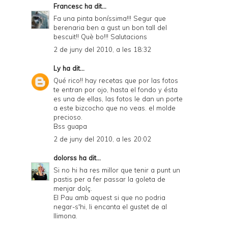
Francesc
ha dit...
Fa una pinta boníssima!!! Segur que
berenaria ben a gust un bon tall del
bescuit!! Què bo!!! Salutacions
2 de juny del 2010, a les 18:32
Ly
ha dit...
Qué rico!! hay recetas que por las fotos
te entran por ojo, hasta el fondo y ésta
es una de ellas, las fotos le dan un porte
a este bizcocho que no veas. el molde
precioso.
Bss guapa
2 de juny del 2010, a les 20:02
dolorss
ha dit...
Si no hi ha res millor que tenir a punt un
pastis per a fer passar la goleta de
menjar dolç.
El Pau amb aquest si que no podria
negar-s'hi, li encanta el gustet de al
llimona.