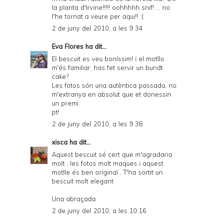
la planta d'Irvine!!!!! oohhhhh snif! ... no
l'he tornat a veure per aqui!! :(
2 de juny del 2010, a les 9:34
Eva Flores
ha dit...
El bescuit es veu boníssim! i el motllo
m'és familiar, has fet servir un bundt
cake?
Les fotos són una autèntica passada, no
m'extranya en absolut que et donessin
un premi.
pt!
2 de juny del 2010, a les 9:38
xisca
ha dit...
Aquest bescuit sé cert que m'agradaria
molt , les fotos molt maques i aquest
motlle és ben original . T'ha sortit un
bescuit molt elegant
Una abraçada
2 de juny del 2010, a les 10:16