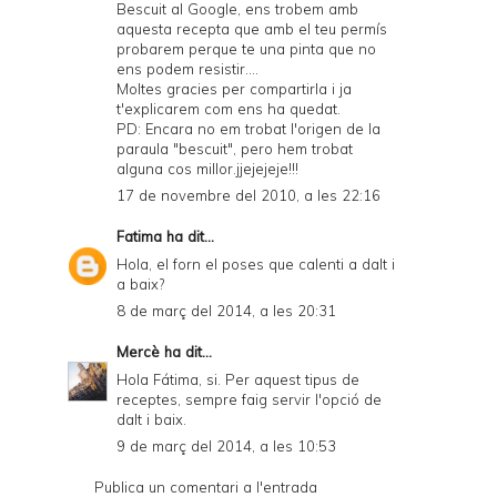
Bescuit al Google, ens trobem amb
aquesta recepta que amb el teu permís
probarem perque te una pinta que no
ens podem resistir....
Moltes gracies per compartirla i ja
t'explicarem com ens ha quedat.
PD: Encara no em trobat l'origen de la
paraula "bescuit", pero hem trobat
alguna cos millor.jjejejeje!!!
17 de novembre del 2010, a les 22:16
Fatima
ha dit...
Hola, el forn el poses que calenti a dalt i
a baix?
8 de març del 2014, a les 20:31
Mercè
ha dit...
Hola Fátima, si. Per aquest tipus de
receptes, sempre faig servir l'opció de
dalt i baix.
9 de març del 2014, a les 10:53
Publica un comentari a l'entrada