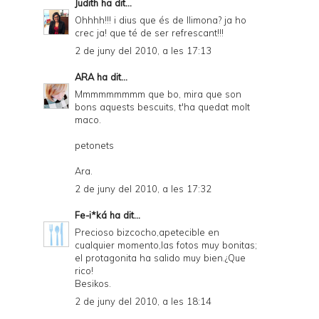
Judith
ha dit...
Ohhhh!!! i dius que és de llimona? ja ho
crec ja! que té de ser refrescant!!!
2 de juny del 2010, a les 17:13
ARA
ha dit...
Mmmmmmmmm que bo, mira que son
bons aquests bescuits, t'ha quedat molt
maco.
petonets
Ara.
2 de juny del 2010, a les 17:32
Fe-i*ká
ha dit...
Precioso bizcocho,apetecible en
cualquier momento,las fotos muy bonitas;
el protagonita ha salido muy bien.¿Que
rico!
Besikos.
2 de juny del 2010, a les 18:14