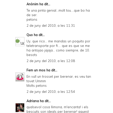
Anònim ha dit...
Te una pinta genial...molt tou....que bo ha
de ser.
petons
2 de juny del 2010, a les 11:31
Quo
ha dit...
Uy, que rico... me mandas un poquito por
teletransporte por fi.... que es que se me
ha antojao jajaja... como siempre, de 10.
besots
2 de juny del 2010, a les 12:08
Fem un mos
ha dit...
En vull un trosset per berenar, es veu tan
tovet Ummm
Molts petons
2 de juny del 2010, a les 12:54
Adriana
ha dit...
qualsevol cosa llimona, m'encanta! i els
bescuits son ideals per berenar! aquest