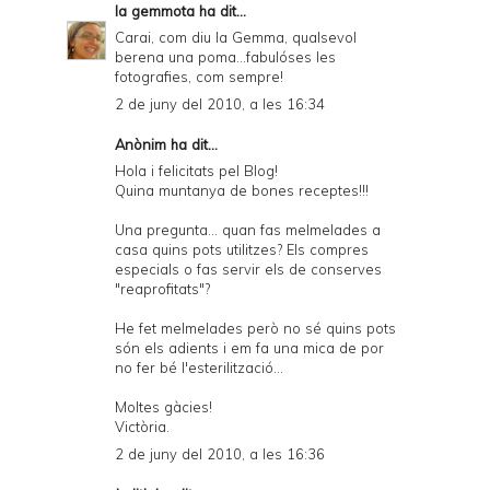
la gemmota
ha dit...
Carai, com diu la Gemma, qualsevol
berena una poma...fabulóses les
fotografies, com sempre!
2 de juny del 2010, a les 16:34
Anònim ha dit...
Hola i felicitats pel Blog!
Quina muntanya de bones receptes!!!
Una pregunta... quan fas melmelades a
casa quins pots utilitzes? Els compres
especials o fas servir els de conserves
"reaprofitats"?
He fet melmelades però no sé quins pots
són els adients i em fa una mica de por
no fer bé l'esterilització...
Moltes gàcies!
Victòria.
2 de juny del 2010, a les 16:36