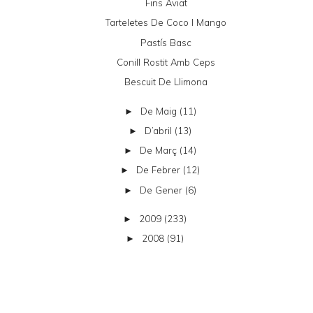
Fins Aviat
Tarteletes De Coco I Mango
Pastís Basc
Conill Rostit Amb Ceps
Bescuit De Llimona
De Maig
(11)
►
D’abril
(13)
►
De Març
(14)
►
De Febrer
(12)
►
De Gener
(6)
►
2009
(233)
►
2008
(91)
►