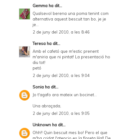
Gemma
ha dit...
Qualsevol berena una poma tenint com
alternativa aquest bescuit tan bo, je je
je...
2 de juny del 2010, a les 8:46
Teresa
ha dit...
Amb el cafetó que m'estic prenent
m'aniria que ni pintat! La presentació ho
diu tot!
petó
2 de juny del 2010, a les 9:04
Sonia
ha dit...
Jo t'agafo ara mateix un bocinet...
Una abraçada,
2 de juny del 2010, a les 9:05
Unknown
ha dit...
Ohh!! Quin bescuit mes bo! Pero el que
m'ha cridat l'atencio es la floreta lila!! De