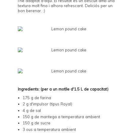
l'he adaptat d'
aquí
. El resultat és un bescuit amb una
textura molt fina i alhora refrescant. Deliciós per un
bon berenar. ;)
Ingredients: (per a un motlle d'1.5 L de capacitat)
175 g de farina
2 g d'impulsor (tipus Royal)
4 g de sal
150 g de mantega a temperatura ambient
150 g de sucre
3 ous a temperatura ambient