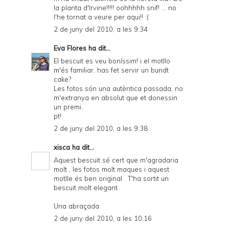
la planta d'Irvine!!!!! oohhhhh snif! ... no
l'he tornat a veure per aqui!! :(
2 de juny del 2010, a les 9:34
Eva Flores
ha dit...
El bescuit es veu boníssim! i el motllo
m'és familiar, has fet servir un bundt
cake?
Les fotos són una autèntica passada, no
m'extranya en absolut que et donessin
un premi.
pt!
2 de juny del 2010, a les 9:38
xisca
ha dit...
Aquest bescuit sé cert que m'agradaria
molt , les fotos molt maques i aquest
motlle és ben original . T'ha sortit un
bescuit molt elegant
Una abraçada
2 de juny del 2010, a les 10:16