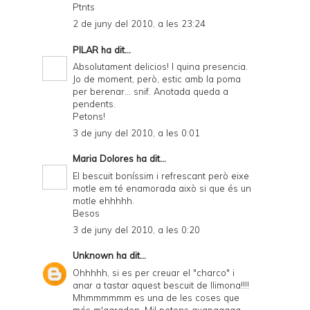
Ptnts
2 de juny del 2010, a les 23:24
PILAR
ha dit...
Absolutament delicios! I quina presencia.
Jo de moment, però, estic amb la poma
per berenar... snif. Anotada queda a
pendents.
Petons!
3 de juny del 2010, a les 0:01
Maria Dolores
ha dit...
El bescuit boníssim i refrescant però eixe
motle em té enamorada això si que és un
motle ehhhhh.
Besos
3 de juny del 2010, a les 0:20
Unknown
ha dit...
Ohhhhh, si es per creuar el "charco" i
anar a tastar aquest bescuit de llimona!!!!
Mhmmmmmm es una de les coses que
més m'agraden. Mil petons guapaaaaa