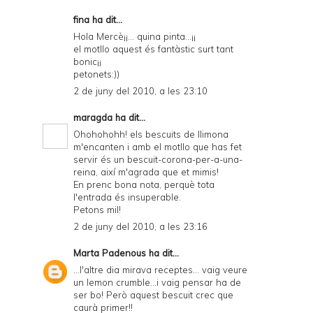
fina ha dit...
Hola Mercè¡¡... quina pinta...¡¡
el motllo aquest és fantàstic surt tant
bonic¡¡
petonets:))
2 de juny del 2010, a les 23:10
maragda
ha dit...
Ohohohohh! els bescuits de llimona
m'encanten i amb el motllo que has fet
servir és un bescuit-corona-per-a-una-
reina, així m'agrada que et mimis!
En prenc bona nota, perquè tota
l'entrada és insuperable.
Petons mil!
2 de juny del 2010, a les 23:16
Marta Padenous
ha dit...
...l'altre dia mirava receptes... vaig veure
un lemon crumble...i vaig pensar ha de
ser bo! Però aquest bescuit crec que
caurà primer!!