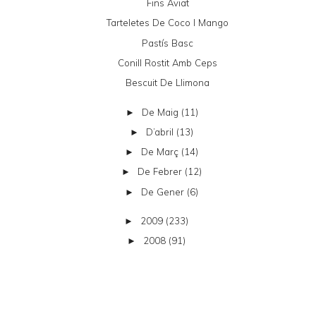
Fins Aviat
Tarteletes De Coco I Mango
Pastís Basc
Conill Rostit Amb Ceps
Bescuit De Llimona
De Maig
(11)
►
D’abril
(13)
►
De Març
(14)
►
De Febrer
(12)
►
De Gener
(6)
►
2009
(233)
►
2008
(91)
►