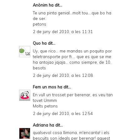
Anònim ha dit...
Te una pinta genial...molt tou....que bo ha
de ser.
petons
2 de juny del 2010, a les 11:31
Quo
ha dit...
Uy, que rico... me mandas un poquito por
teletransporte por fi.... que es que se me
ha antojao jajaja... como siempre, de 10.
besots
2 de juny del 2010, a les 12:08
Fem un mos
ha dit...
En vull un trosset per berenar, es veu tan
tovet Ummm
Molts petons
2 de juny del 2010, a les 12:54
Adriana
ha dit...
qualsevol cosa llimona, m'encanta! i els
bescuits son ideals per berenar! aquest