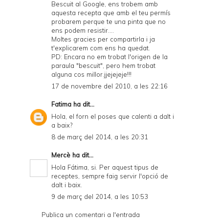
Bescuit al Google, ens trobem amb
aquesta recepta que amb el teu permís
probarem perque te una pinta que no
ens podem resistir....
Moltes gracies per compartirla i ja
t'explicarem com ens ha quedat.
PD: Encara no em trobat l'origen de la
paraula "bescuit", pero hem trobat
alguna cos millor.jjejejeje!!!
17 de novembre del 2010, a les 22:16
Fatima
ha dit...
Hola, el forn el poses que calenti a dalt i
a baix?
8 de març del 2014, a les 20:31
Mercè
ha dit...
Hola Fátima, si. Per aquest tipus de
receptes, sempre faig servir l'opció de
dalt i baix.
9 de març del 2014, a les 10:53
Publica un comentari a l'entrada