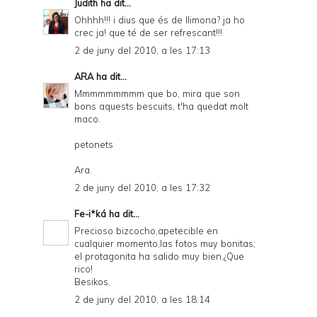
Judith
ha dit...
Ohhhh!!! i dius que és de llimona? ja ho
crec ja! que té de ser refrescant!!!
2 de juny del 2010, a les 17:13
ARA
ha dit...
Mmmmmmmmm que bo, mira que son
bons aquests bescuits, t'ha quedat molt
maco.
petonets
Ara.
2 de juny del 2010, a les 17:32
Fe-i*ká
ha dit...
Precioso bizcocho,apetecible en
cualquier momento,las fotos muy bonitas;
el protagonita ha salido muy bien.¿Que
rico!
Besikos.
2 de juny del 2010, a les 18:14