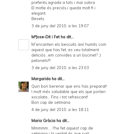
preferits,agrada a tots i mai sobra.
El motle és preciós,i queda molt fi i
elegant.
Besets.
3 de juny del 2010, a les 19:07
MªJose-Dit i Fet
ha dit...
M´encanten els bescuits així humits com
aquest que has fet, es veu totalment
deliciós...em convides a un bocinet? ;)
petonets!!!
3 de juny del 2010, a les 23:03
Margarida
ha dit...
Quin bon berenar que ens has preparat!
I molt més saludable que els que porten
xocolata... Fins i tot refrescant!
Bon cap de setmana
4 de juny del 2010, a les 18:11
Maria Gràcia ha dit...
Mmmmm.... l'he fet aquest cap de
setmana i la veritat és que surt