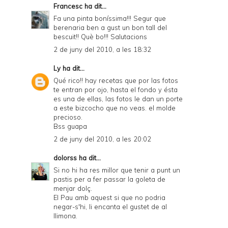
Francesc
ha dit...
Fa una pinta boníssima!!! Segur que
berenaria ben a gust un bon tall del
bescuit!! Què bo!!! Salutacions
2 de juny del 2010, a les 18:32
Ly
ha dit...
Qué rico!! hay recetas que por las fotos
te entran por ojo, hasta el fondo y ésta
es una de ellas, las fotos le dan un porte
a este bizcocho que no veas. el molde
precioso.
Bss guapa
2 de juny del 2010, a les 20:02
dolorss
ha dit...
Si no hi ha res millor que tenir a punt un
pastis per a fer passar la goleta de
menjar dolç.
El Pau amb aquest si que no podria
negar-s'hi, li encanta el gustet de al
llimona.