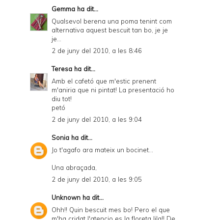
Gemma
ha dit...
Qualsevol berena una poma tenint com
alternativa aquest bescuit tan bo, je je
je...
2 de juny del 2010, a les 8:46
Teresa
ha dit...
Amb el cafetó que m'estic prenent
m'aniria que ni pintat! La presentació ho
diu tot!
petó
2 de juny del 2010, a les 9:04
Sonia
ha dit...
Jo t'agafo ara mateix un bocinet...
Una abraçada,
2 de juny del 2010, a les 9:05
Unknown
ha dit...
Ohh!! Quin bescuit mes bo! Pero el que
m'ha cridat l'atencio es la floreta lila!! De