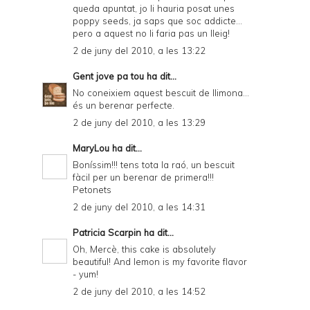
queda apuntat, jo li hauria posat unes
poppy seeds, ja saps que soc addicte...
pero a aquest no li faria pas un lleig!
2 de juny del 2010, a les 13:22
Gent jove pa tou
ha dit...
No coneixiem aquest bescuit de llimona...
és un berenar perfecte.
2 de juny del 2010, a les 13:29
MaryLou
ha dit...
Boníssim!!! tens tota la raó, un bescuit
fàcil per un berenar de primera!!!
Petonets
2 de juny del 2010, a les 14:31
Patricia Scarpin
ha dit...
Oh, Mercè, this cake is absolutely
beautiful! And lemon is my favorite flavor
- yum!
2 de juny del 2010, a les 14:52