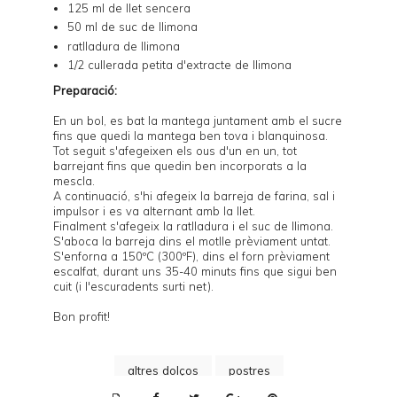
125 ml de llet sencera
50 ml de suc de llimona
ratlladura de llimona
1/2 cullerada petita d'extracte de llimona
Preparació:
En un bol, es bat la mantega juntament amb el sucre
fins que quedi la mantega ben tova i blanquinosa.
Tot seguit s'afegeixen els ous d'un en un, tot
barrejant fins que quedin ben incorporats a la
mescla.
A continuació, s'hi afegeix la barreja de farina, sal i
impulsor i es va alternant amb la llet.
Finalment s'afegeix la ratlladura i el suc de llimona.
S'aboca la barreja dins el motlle prèviament untat.
S'enforna a 150ºC (300ºF), dins el forn prèviament
escalfat, durant uns 35-40 minuts fins que sigui ben
cuit (i l'escuradents surti net).
Bon profit!
altres dolços
postres
P