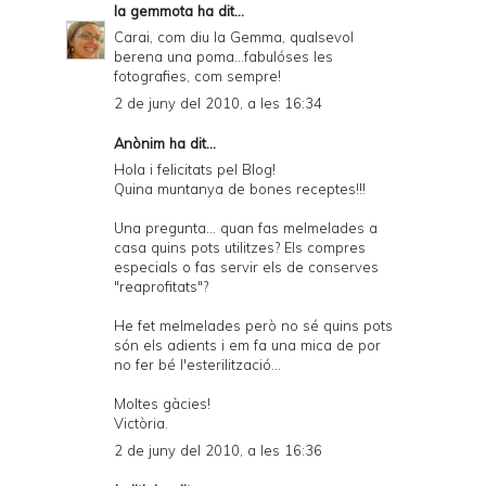
la gemmota
ha dit...
Carai, com diu la Gemma, qualsevol
berena una poma...fabulóses les
fotografies, com sempre!
2 de juny del 2010, a les 16:34
Anònim ha dit...
Hola i felicitats pel Blog!
Quina muntanya de bones receptes!!!
Una pregunta... quan fas melmelades a
casa quins pots utilitzes? Els compres
especials o fas servir els de conserves
"reaprofitats"?
He fet melmelades però no sé quins pots
són els adients i em fa una mica de por
no fer bé l'esterilització...
Moltes gàcies!
Victòria.
2 de juny del 2010, a les 16:36