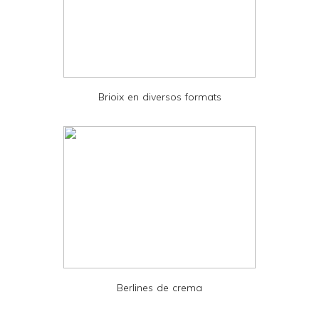
a
n
d
P
D
Brioix en diversos formats
F
Berlines de crema