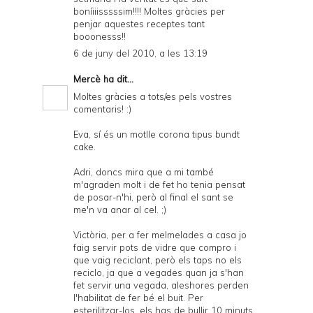
boníiiisssssim!!!! Moltes gràcies per
penjar aquestes receptes tant
booonesss!!
6 de juny del 2010, a les 13:19
Mercè
ha dit...
Moltes gràcies a tots/es pels vostres
comentaris! :)
Eva, sí és un motlle corona tipus bundt
cake.
Adri, doncs mira que a mi també
m'agraden molt i de fet ho tenia pensat
de posar-n'hi, però al final el sant se
me'n va anar al cel. ;)
Victòria, per a fer melmelades a casa jo
faig servir pots de vidre que compro i
que vaig reciclant, però els taps no els
reciclo, ja que a vegades quan ja s'han
fet servir una vegada, aleshores perden
l'habilitat de fer bé el buit. Per
esterilitzar-los, els has de bullir 10 minuts