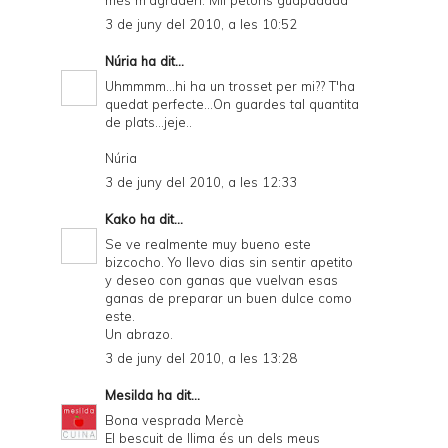
3 de juny del 2010, a les 10:52
Núria
ha dit...
Uhmmmm...hi ha un trosset per mi?? T'ha
quedat perfecte...On guardes tal quantita
de plats...jeje..
Núria
3 de juny del 2010, a les 12:33
Kako
ha dit...
Se ve realmente muy bueno este
bizcocho. Yo llevo dias sin sentir apetito
y deseo con ganas que vuelvan esas
ganas de preparar un buen dulce como
este.
Un abrazo.
3 de juny del 2010, a les 13:28
Mesilda
ha dit...
Bona vesprada Mercè
El bescuit de llima és un dels meus