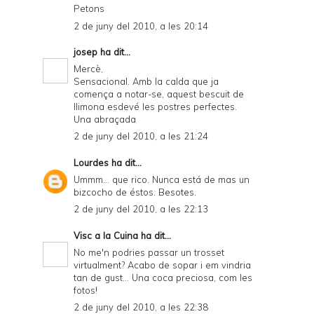
Petons
2 de juny del 2010, a les 20:14
josep
ha dit...
Mercè,
Sensacional. Amb la calda que ja
comença a notar-se, aquest bescuit de
llimona esdevé les postres perfectes.
Una abraçada
2 de juny del 2010, a les 21:24
Lourdes
ha dit...
Ummm... que rico. Nunca está de mas un
bizcocho de éstos. Besotes.
2 de juny del 2010, a les 22:13
Visc a la Cuina
ha dit...
No me'n podries passar un trosset
virtualment? Acabo de sopar i em vindria
tan de gust... Una coca preciosa, com les
fotos!
2 de juny del 2010, a les 22:38