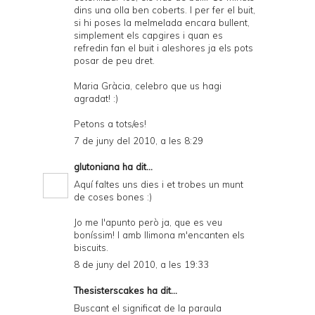
dins una olla ben coberts. I per fer el buit,
si hi poses la melmelada encara bullent,
simplement els capgires i quan es
refredin fan el buit i aleshores ja els pots
posar de peu dret.
Maria Gràcia, celebro que us hagi
agradat! :)
Petons a tots/es!
7 de juny del 2010, a les 8:29
glutoniana
ha dit...
Aquí faltes uns dies i et trobes un munt
de coses bones :)
Jo me l'apunto però ja, que es veu
boníssim! I amb llimona m'encanten els
biscuits.
8 de juny del 2010, a les 19:33
Thesisterscakes
ha dit...
Buscant el significat de la paraula