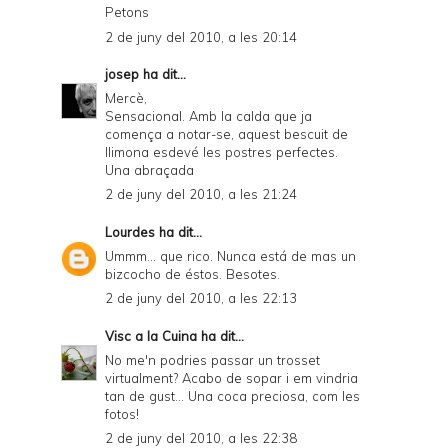
Petons
2 de juny del 2010, a les 20:14
josep
ha dit...
Mercè,
Sensacional. Amb la calda que ja
comença a notar-se, aquest bescuit de
llimona esdevé les postres perfectes.
Una abraçada
2 de juny del 2010, a les 21:24
Lourdes
ha dit...
Ummm... que rico. Nunca está de mas un
bizcocho de éstos. Besotes.
2 de juny del 2010, a les 22:13
Visc a la Cuina
ha dit...
No me'n podries passar un trosset
virtualment? Acabo de sopar i em vindria
tan de gust... Una coca preciosa, com les
fotos!
2 de juny del 2010, a les 22:38