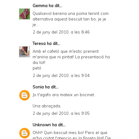
Gemma
ha dit...
Qualsevol berena una poma tenint com
alternativa aquest bescuit tan bo, je je
je...
2 de juny del 2010, a les 8:46
Teresa
ha dit...
Amb el cafetó que m'estic prenent
m'aniria que ni pintat! La presentació ho
diu tot!
petó
2 de juny del 2010, a les 9:04
Sonia
ha dit...
Jo t'agafo ara mateix un bocinet...
Una abraçada,
2 de juny del 2010, a les 9:05
Unknown
ha dit...
Ohh!! Quin bescuit mes bo! Pero el que
m'ha cridat l'atencio es la floreta lila!! De