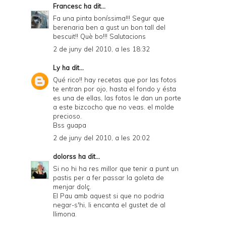
Francesc
ha dit...
Fa una pinta boníssima!!! Segur que
berenaria ben a gust un bon tall del
bescuit!! Què bo!!! Salutacions
2 de juny del 2010, a les 18:32
Ly
ha dit...
Qué rico!! hay recetas que por las fotos
te entran por ojo, hasta el fondo y ésta
es una de ellas, las fotos le dan un porte
a este bizcocho que no veas. el molde
precioso.
Bss guapa
2 de juny del 2010, a les 20:02
dolorss
ha dit...
Si no hi ha res millor que tenir a punt un
pastis per a fer passar la goleta de
menjar dolç.
El Pau amb aquest si que no podria
negar-s'hi, li encanta el gustet de al
llimona.