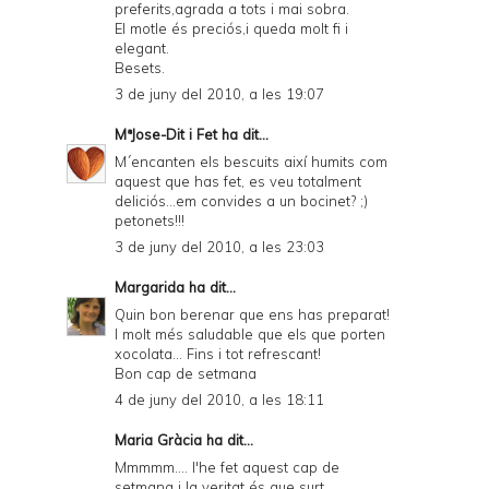
preferits,agrada a tots i mai sobra.
El motle és preciós,i queda molt fi i
elegant.
Besets.
3 de juny del 2010, a les 19:07
MªJose-Dit i Fet
ha dit...
M´encanten els bescuits així humits com
aquest que has fet, es veu totalment
deliciós...em convides a un bocinet? ;)
petonets!!!
3 de juny del 2010, a les 23:03
Margarida
ha dit...
Quin bon berenar que ens has preparat!
I molt més saludable que els que porten
xocolata... Fins i tot refrescant!
Bon cap de setmana
4 de juny del 2010, a les 18:11
Maria Gràcia ha dit...
Mmmmm.... l'he fet aquest cap de
setmana i la veritat és que surt