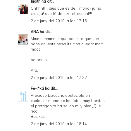
Judith
ha dit...
Ohhhh!!! i dius que és de llimona? ja ho
crec ja! que té de ser refrescant!!!
2 de juny del 2010, a les 17:13
ARA
ha dit...
Mmmmmmmmm que bo, mira que son
bons aquests bescuits, t'ha quedat molt
maco.
petonets
Ara.
2 de juny del 2010, a les 17:32
Fe-i*ká
ha dit...
Precioso bizcocho,apetecible en
cualquier momento,las fotos muy bonitas;
el protagonita ha salido muy bien.¿Que
rico!
Besikos.
2 de juny del 2010, a les 18:14