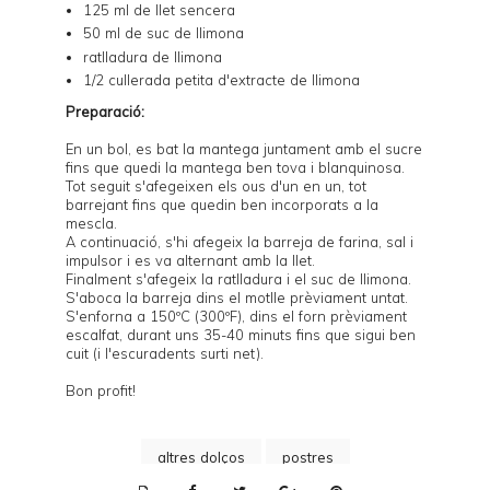
125 ml de llet sencera
50 ml de suc de llimona
ratlladura de llimona
1/2 cullerada petita d'extracte de llimona
Preparació:
En un bol, es bat la mantega juntament amb el sucre
fins que quedi la mantega ben tova i blanquinosa.
Tot seguit s'afegeixen els ous d'un en un, tot
barrejant fins que quedin ben incorporats a la
mescla.
A continuació, s'hi afegeix la barreja de farina, sal i
impulsor i es va alternant amb la llet.
Finalment s'afegeix la ratlladura i el suc de llimona.
S'aboca la barreja dins el motlle prèviament untat.
S'enforna a 150ºC (300ºF), dins el forn prèviament
escalfat, durant uns 35-40 minuts fins que sigui ben
cuit (i l'escuradents surti net).
Bon profit!
altres dolços
postres
P