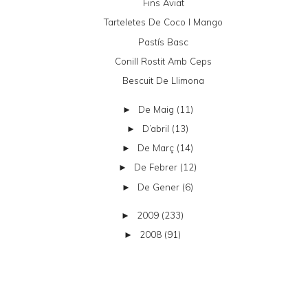
Fins Aviat
Tarteletes De Coco I Mango
Pastís Basc
Conill Rostit Amb Ceps
Bescuit De Llimona
De Maig
(11)
►
D’abril
(13)
►
De Març
(14)
►
De Febrer
(12)
►
De Gener
(6)
►
2009
(233)
►
2008
(91)
►