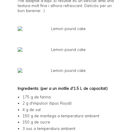
l'he adaptat d'
aquí
. El resultat és un bescuit amb una
textura molt fina i alhora refrescant. Deliciós per un
bon berenar. ;)
Ingredients: (per a un motlle d'1.5 L de capacitat)
175 g de farina
2 g d'impulsor (tipus Royal)
4 g de sal
150 g de mantega a temperatura ambient
150 g de sucre
3 ous a temperatura ambient