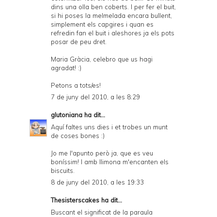
dins una olla ben coberts. I per fer el buit,
si hi poses la melmelada encara bullent,
simplement els capgires i quan es
refredin fan el buit i aleshores ja els pots
posar de peu dret.
Maria Gràcia, celebro que us hagi
agradat! :)
Petons a tots/es!
7 de juny del 2010, a les 8:29
glutoniana
ha dit...
Aquí faltes uns dies i et trobes un munt
de coses bones :)
Jo me l'apunto però ja, que es veu
boníssim! I amb llimona m'encanten els
biscuits.
8 de juny del 2010, a les 19:33
Thesisterscakes
ha dit...
Buscant el significat de la paraula