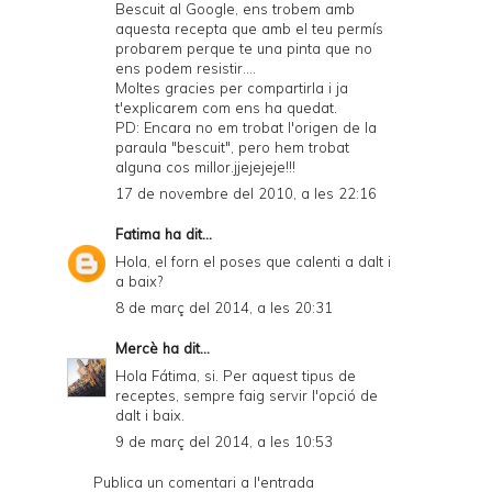
Bescuit al Google, ens trobem amb
aquesta recepta que amb el teu permís
probarem perque te una pinta que no
ens podem resistir....
Moltes gracies per compartirla i ja
t'explicarem com ens ha quedat.
PD: Encara no em trobat l'origen de la
paraula "bescuit", pero hem trobat
alguna cos millor.jjejejeje!!!
17 de novembre del 2010, a les 22:16
Fatima
ha dit...
Hola, el forn el poses que calenti a dalt i
a baix?
8 de març del 2014, a les 20:31
Mercè
ha dit...
Hola Fátima, si. Per aquest tipus de
receptes, sempre faig servir l'opció de
dalt i baix.
9 de març del 2014, a les 10:53
Publica un comentari a l'entrada