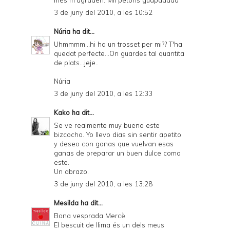
3 de juny del 2010, a les 10:52
Núria
ha dit...
Uhmmmm...hi ha un trosset per mi?? T'ha
quedat perfecte...On guardes tal quantita
de plats...jeje..
Núria
3 de juny del 2010, a les 12:33
Kako
ha dit...
Se ve realmente muy bueno este
bizcocho. Yo llevo dias sin sentir apetito
y deseo con ganas que vuelvan esas
ganas de preparar un buen dulce como
este.
Un abrazo.
3 de juny del 2010, a les 13:28
Mesilda
ha dit...
Bona vesprada Mercè
El bescuit de llima és un dels meus