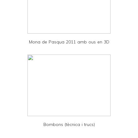
a
n
d
P
D
Mona de Pasqua 2011 amb ous en 3D
F
Bombons (tècnica i trucs)