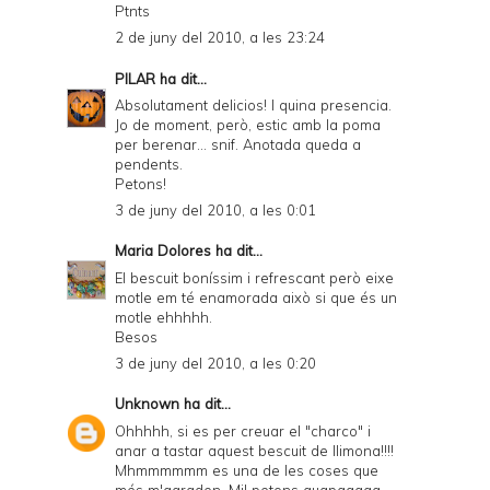
Ptnts
2 de juny del 2010, a les 23:24
PILAR
ha dit...
Absolutament delicios! I quina presencia.
Jo de moment, però, estic amb la poma
per berenar... snif. Anotada queda a
pendents.
Petons!
3 de juny del 2010, a les 0:01
Maria Dolores
ha dit...
El bescuit boníssim i refrescant però eixe
motle em té enamorada això si que és un
motle ehhhhh.
Besos
3 de juny del 2010, a les 0:20
Unknown
ha dit...
Ohhhhh, si es per creuar el "charco" i
anar a tastar aquest bescuit de llimona!!!!
Mhmmmmmm es una de les coses que
més m'agraden. Mil petons guapaaaaa