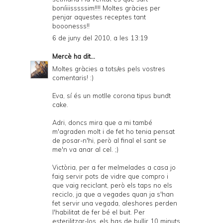
boníiiisssssim!!!! Moltes gràcies per
penjar aquestes receptes tant
booonesss!!
6 de juny del 2010, a les 13:19
Mercè
ha dit...
Moltes gràcies a tots/es pels vostres
comentaris! :)
Eva, sí és un motlle corona tipus bundt
cake.
Adri, doncs mira que a mi també
m'agraden molt i de fet ho tenia pensat
de posar-n'hi, però al final el sant se
me'n va anar al cel. ;)
Victòria, per a fer melmelades a casa jo
faig servir pots de vidre que compro i
que vaig reciclant, però els taps no els
reciclo, ja que a vegades quan ja s'han
fet servir una vegada, aleshores perden
l'habilitat de fer bé el buit. Per
esterilitzar-los, els has de bullir 10 minuts