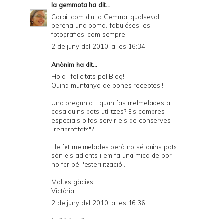
la gemmota
ha dit...
Carai, com diu la Gemma, qualsevol
berena una poma...fabulóses les
fotografies, com sempre!
2 de juny del 2010, a les 16:34
Anònim ha dit...
Hola i felicitats pel Blog!
Quina muntanya de bones receptes!!!
Una pregunta... quan fas melmelades a
casa quins pots utilitzes? Els compres
especials o fas servir els de conserves
"reaprofitats"?
He fet melmelades però no sé quins pots
són els adients i em fa una mica de por
no fer bé l'esterilització...
Moltes gàcies!
Victòria.
2 de juny del 2010, a les 16:36