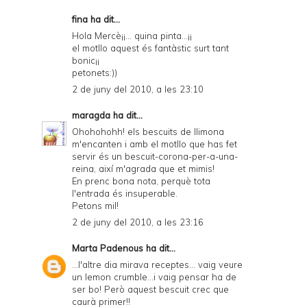
fina ha dit...
Hola Mercè¡¡... quina pinta...¡¡
el motllo aquest és fantàstic surt tant
bonic¡¡
petonets:))
2 de juny del 2010, a les 23:10
maragda
ha dit...
Ohohohohh! els bescuits de llimona
m'encanten i amb el motllo que has fet
servir és un bescuit-corona-per-a-una-
reina, així m'agrada que et mimis!
En prenc bona nota, perquè tota
l'entrada és insuperable.
Petons mil!
2 de juny del 2010, a les 23:16
Marta Padenous
ha dit...
...l'altre dia mirava receptes... vaig veure
un lemon crumble...i vaig pensar ha de
ser bo! Però aquest bescuit crec que
caurà primer!!