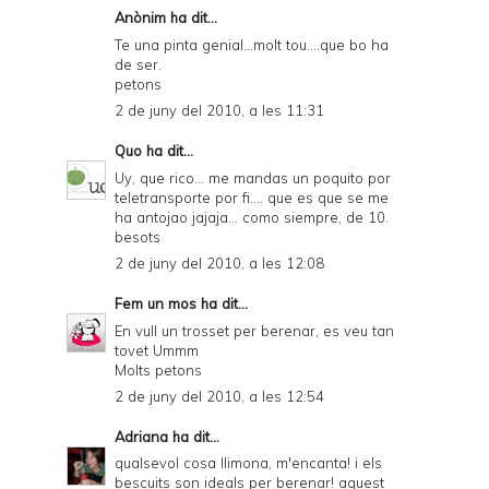
Anònim ha dit...
Te una pinta genial...molt tou....que bo ha
de ser.
petons
2 de juny del 2010, a les 11:31
Quo
ha dit...
Uy, que rico... me mandas un poquito por
teletransporte por fi.... que es que se me
ha antojao jajaja... como siempre, de 10.
besots
2 de juny del 2010, a les 12:08
Fem un mos
ha dit...
En vull un trosset per berenar, es veu tan
tovet Ummm
Molts petons
2 de juny del 2010, a les 12:54
Adriana
ha dit...
qualsevol cosa llimona, m'encanta! i els
bescuits son ideals per berenar! aquest