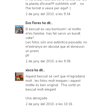
la planta d'Irvine!!!!! oohhhhh snif! ... no
l'he tornat a veure per aqui!! :(
2 de juny del 2010, a les 9:34
Eva Flores
ha dit...
El bescuit es veu boníssim! i el motllo
m'és familiar, has fet servir un bundt
cake?
Les fotos són una autèntica passada, no
m'extranya en absolut que et donessin
un premi.
pt!
2 de juny del 2010, a les 9:38
xisca
ha dit...
Aquest bescuit sé cert que m'agradaria
molt , les fotos molt maques i aquest
motlle és ben original . T'ha sortit un
bescuit molt elegant
Una abraçada
2 de juny del 2010, a les 10:16