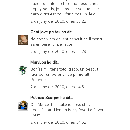
queda apuntat, jo li hauria posat unes
poppy seeds, ja saps que soc addicte...
pero a aquest no li faria pas un lleig!
2 de juny del 2010, a les 13:22
Gent jove pa tou
ha dit...
No coneixiem aquest bescuit de llimona...
és un berenar perfecte.
2 de juny del 2010, a les 13:29
MaryLou
ha dit...
Boníssim!!! tens tota la raó, un bescuit
fàcil per un berenar de primera!!!
Petonets
2 de juny del 2010, a les 14:31
Patricia Scarpin
ha dit...
Oh, Mercè, this cake is absolutely
beautiful! And lemon is my favorite flavor
- yum!
2 de juny del 2010, a les 14:52