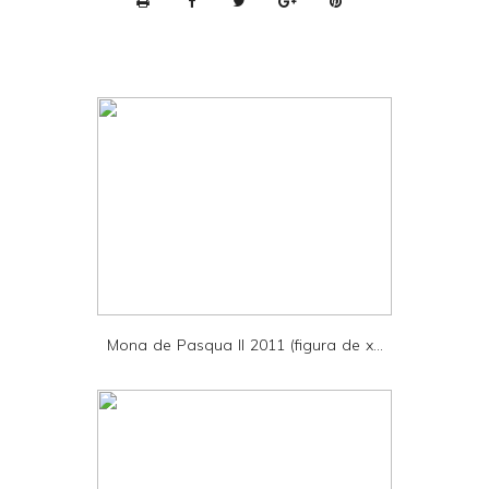
r
i
n
t
e
r
F
r
i
e
Mona de Pasqua II 2011 (figura de x...
n
d
l
y