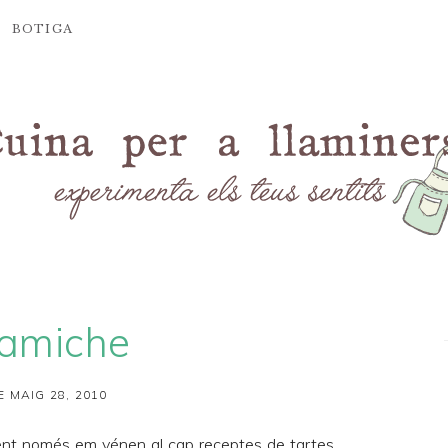
BOTIGA
lamiche
E MAIG 28, 2010
ent només em vénen al cap receptes de tartes