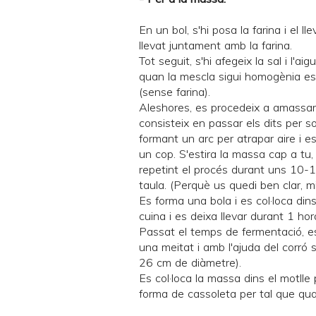
En un bol, s'hi posa la farina i el l
llevat juntament amb la farina.
Tot seguit, s'hi afegeix la sal i l'a
quan la mescla sigui homogènia es 
(sense farina).
Aleshores, es procedeix a amassar
consisteix en passar els dits per 
formant un arc per atrapar aire i e
un cop. S'estira la massa cap a tu,
repetint el procés durant uns 10-1
taula. (Perquè us quedi ben clar, m
Es forma una bola i es col·loca din
cuina i es deixa llevar durant 1 hor
Passat el temps de fermentació, es
una meitat i amb l'ajuda del corró 
26 cm de diàmetre).
Es col·loca la massa dins el motlle 
forma de cassoleta per tal que quan