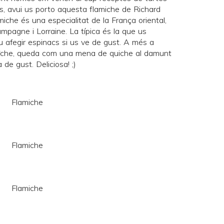
cs, avui us porto aquesta flamiche de
Richard
amiche és una especialitat de la França oriental,
pagne i Lorraine. La típica és la que us
 afegir espinacs si us ve de gust. A més a
îche, queda com una mena de quiche al damunt
de gust. Deliciosa! ;)