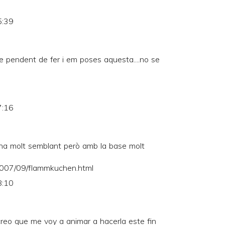
5:39
tre pendent de fer i em poses aquesta....no se
7:16
una molt semblant però amb la base molt
m/2007/09/flammkuchen.html
8:10
creo que me voy a animar a hacerla este fin