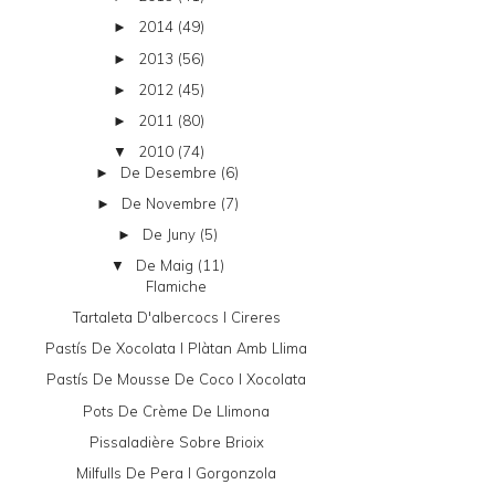
2014
(49)
►
2013
(56)
►
2012
(45)
►
2011
(80)
►
2010
(74)
▼
De Desembre
(6)
►
De Novembre
(7)
►
De Juny
(5)
►
De Maig
(11)
▼
Flamiche
Tartaleta D'albercocs I Cireres
Pastís De Xocolata I Plàtan Amb Llima
Pastís De Mousse De Coco I Xocolata
Pots De Crème De Llimona
Pissaladière Sobre Brioix
Milfulls De Pera I Gorgonzola