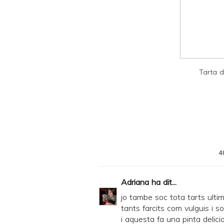
a
n
d
P
D
Tarta 
F
4
Adriana
ha dit...
jo tambe soc tota tarts ultim
tants farcits com vulguis i son
i aquesta fa una pinta delici