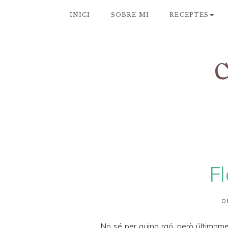
INICI
SOBRE MI
RECEPTES
F
D
No sé per quina raó, però últimam