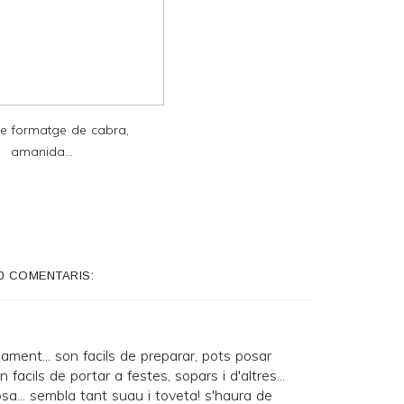
de formatge de cabra,
amanida...
0 COMENTARIS:
ament... son facils de preparar, pots posar
 facils de portar a festes, sopars i d'altres...
osa... sembla tant suau i toveta! s'haura de