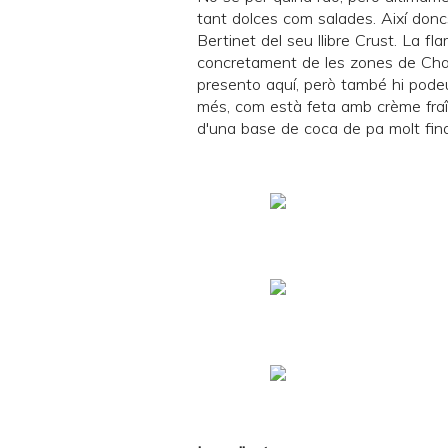
tant dolces com salades. Així don
Bertinet
del seu llibre
Crust
. La fl
concretament de les zones de Cham
presento aquí, però també hi podeu
més, com està feta amb crème fra
d'una base de coca de pa molt fina 