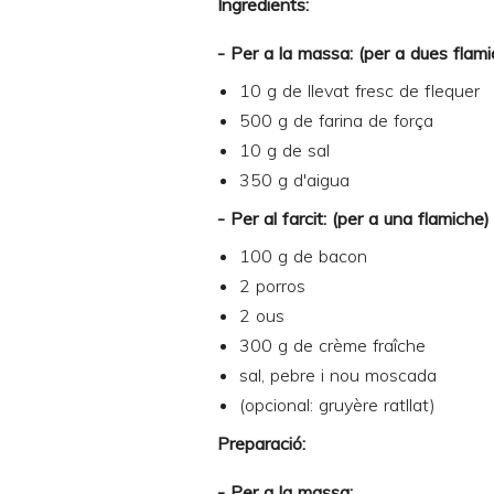
Ingredients:
- Per a la massa:
(per a dues flam
10 g de llevat fresc de flequer
500 g de farina de força
10 g de sal
350 g d'aigua
- Per al farcit: (per a una flamiche)
100 g de bacon
2 porros
2 ous
300 g de crème fraîche
sal, pebre i nou moscada
(opcional: gruyère ratllat)
Preparació:
- Per a la massa: