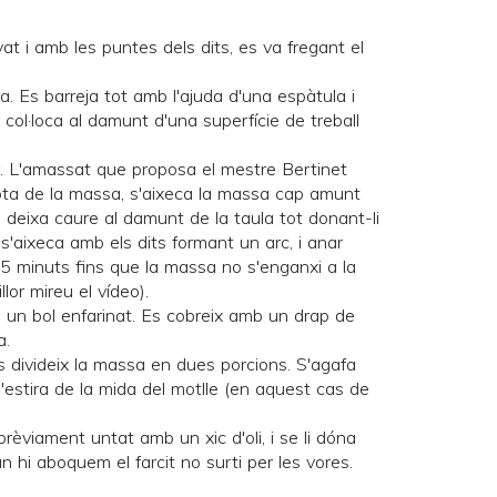
levat i amb les puntes dels dits, es va fregant el
igua. Es barreja tot amb l'ajuda d'una espàtula i
col·loca al damunt d'una superfície de treball
. L'amassat que proposa el mestre Bertinet
sota de la massa, s'aixeca la massa cap amunt
s deixa caure al damunt de la taula tot donant-li
 s'aixeca amb els dits formant un arc, i anar
5 minuts fins que la massa no s'enganxi a la
illor mireu
el vídeo
).
s un bol enfarinat. Es cobreix amb un drap de
a.
 divideix la massa en dues porcions. S'agafa
s'estira de la mida del motlle (en aquest cas de
prèviament untat amb un xic d'oli, i se li dóna
 hi aboquem el farcit no surti per les vores.