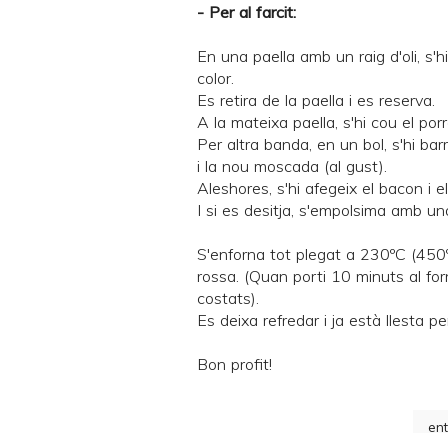
- Per al farcit:
En una paella amb un raig d'oli, s'
color.
Es retira de la paella i es reserva.
A la mateixa paella, s'hi cou el por
Per altra banda, en un bol, s'hi bar
i la nou moscada (al gust).
Aleshores, s'hi afegeix el bacon i 
I si es desitja, s'empolsima amb un
S'enforna tot plegat a 230ºC (450
rossa. (Quan porti 10 minuts al forn
costats).
Es deixa refredar i ja està llesta per
Bon profit!
ent