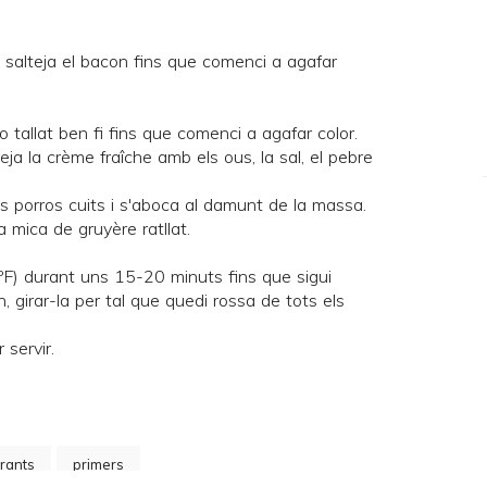
hi salteja el bacon fins que comenci a agafar
ro tallat ben fi fins que comenci a agafar color.
reja la crème fraîche amb els ous, la sal, el pebre
els porros cuits i s'aboca al damunt de la massa.
a mica de gruyère ratllat.
ºF) durant uns 15-20 minuts fins que sigui
, girar-la per tal que quedi rossa de tots els
 servir.
rants
primers