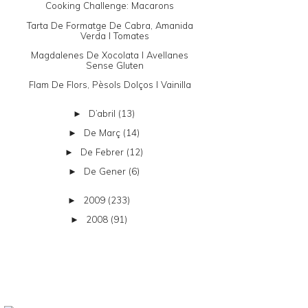
Cooking Challenge: Macarons
Tarta De Formatge De Cabra, Amanida
Verda I Tomates
Magdalenes De Xocolata I Avellanes
Sense Gluten
Flam De Flors, Pèsols Dolços I Vainilla
D’abril
(13)
►
De Març
(14)
►
De Febrer
(12)
►
De Gener
(6)
►
2009
(233)
►
2008
(91)
►