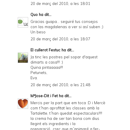
20 de març del 2010, a les 18:01
Quo
ha dit...
Gracias guapa... seguiré tus consejos
con las magdalenas a ver si así suben ;)
Un beso
20 de març del 2010, a les 18:07
El cullerot Festuc
ha dit...
Ja tinc les postres pel sopar d'aquest
dimarts a casa!!! :)
Quina pintaaaaa!!!
Petunets,
Eva.
20 de març del 2010, a les 21:48
MªJose-Dit i Fet
ha dit...
Mercis per la part que em toca :D i Mercè
com t´han aprofitat les classes amb la
Tartalette, t´han quedat espectaculars!!!!
la crema ha de ser tan bona com dius
llegint els ingredients i la
preparació...crec que m´animaré a fer-