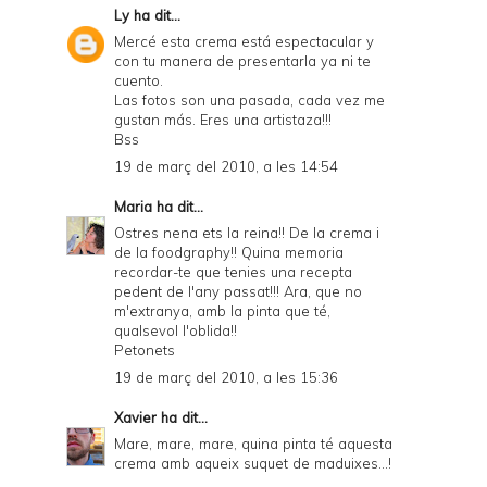
Ly
ha dit...
Mercé esta crema está espectacular y
con tu manera de presentarla ya ni te
cuento.
Las fotos son una pasada, cada vez me
gustan más. Eres una artistaza!!!
Bss
19 de març del 2010, a les 14:54
Maria
ha dit...
Ostres nena ets la reina!! De la crema i
de la foodgraphy!! Quina memoria
recordar-te que tenies una recepta
pedent de l'any passat!!! Ara, que no
m'extranya, amb la pinta que té,
qualsevol l'oblida!!
Petonets
19 de març del 2010, a les 15:36
Xavier
ha dit...
Mare, mare, mare, quina pinta té aquesta
crema amb aqueix suquet de maduixes...!