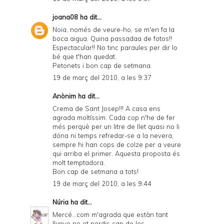
joana08
ha dit...
Noia, només de veure-ho, se m'en fa la
boca aigua. Quina passadaa de fotos!!
Espectacular!! No tinc paraules per dir lo
bé que t'han quedat.
Petonets i bon cap de setmana.
19 de març del 2010, a les 9:37
Anònim ha dit...
Crema de Sant Josep!!! A casa ens
agrada moltíssim. Cada cop n'he de fer
més perquè per un litre de llet quasi no li
dóna ni temps refredar-se a la nevera,
sempre hi han cops de colze per a veure
qui arriba el primer. Aquesta proposta és
molt temptadora.
Bon cap de setmana a tots!
19 de març del 2010, a les 9:44
Núria
ha dit...
Mercé...com m'agrada que estàn tant
llunye no et perdis cap de les