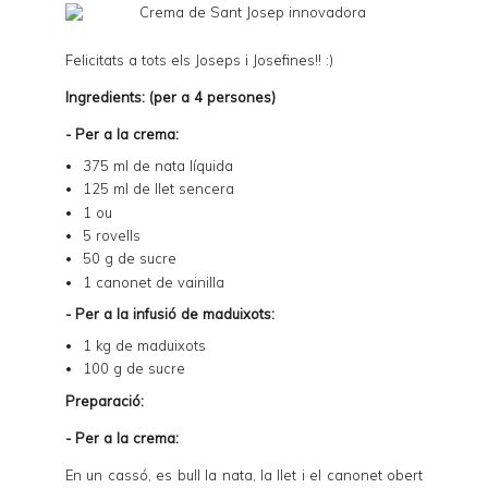
Felicitats a tots els Joseps i Josefines!! :)
Ingredients: (per a 4 persones)
- Per a la crema:
375 ml de nata líquida
125 ml de llet sencera
1 ou
5 rovells
50 g de sucre
1 canonet de vainilla
- Per a la infusió de maduixots:
1 kg de maduixots
100 g de sucre
Preparació:
- Per a la crema:
En un cassó, es bull la nata, la llet i el canonet obert