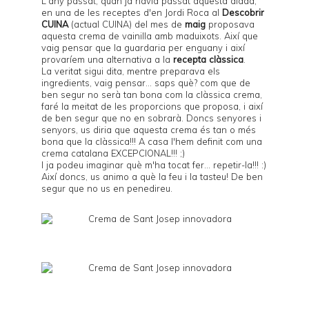
L'any passat, quan ja havia passat aquesta diada,
en una de les receptes d'en Jordi Roca al
Descobrir
CUINA
(actual CUINA) del mes de
maig
proposava
aquesta crema de vainilla amb maduixots. Així que
vaig pensar que la guardaria per enguany i així
provaríem una alternativa a la
recepta clàssica
.
La veritat sigui dita, mentre preparava els
ingredients, vaig pensar... saps què? com que de
ben segur no serà tan bona com la clàssica crema,
faré la meitat de les proporcions que proposa, i així
de ben segur que no en sobrarà. Doncs senyores i
senyors, us diria que aquesta crema és tan o més
bona que la clàssica!!! A casa l'hem definit com una
crema catalana EXCEPCIONAL!!! ;)
I ja podeu imaginar què m'ha tocat fer... repetir-la!!! :)
Així doncs, us animo a què la feu i la tasteu! De ben
segur que no us en penedireu.