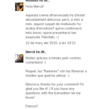
Maduixa
ha dit...
Hola Mercè!
Aquesta crema afrancesada ha d'estar
absolutament deliciosa, però, a més a
més, aquest suquet de maduixots ho
acaba d'arrodonir!! quina combinació
més bona i quina presentació tan
exquisida. Felicitats :-)
22 de març del 2010, a les 19:21
Mercè
ha dit...
Moltes gràcies a tots/es pels vostres
comentaris! :)
Raquel, las "flameres" són las flaneras o
moldes que quieras utilizar. :)
Eléonora, thanks for your comment! I'm
glad you like it! :) If you have any
questions with the translation let me
know!
Petons!!