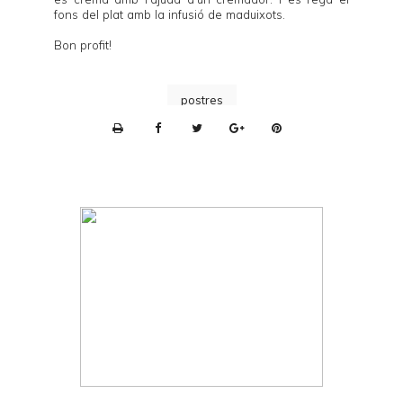
fons del plat amb la infusió de maduixots.
Bon profit!
postres
P
r
i
n
t
e
r
F
r
i
e