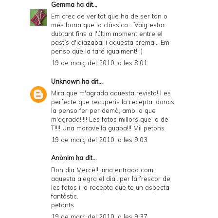
Gemma
ha dit...
Em crec de veritat que ha de ser tan o
més bona que la clàssica... Vaig estar
dubtant fins a l'últim moment entre el
pastís d'idiazabal i aquesta crema... Em
penso que la faré igualment! :)
19 de març del 2010, a les 8:01
Unknown
ha dit...
Mira que m'agrada aquesta revista! I es
perfecte que recuperis la recepta, doncs
la penso fer per demà, amb lo que
m'agrada!!!!! Les fotos millors que la de
T!!!! Una maravella guapa!!! Mil petons
19 de març del 2010, a les 9:03
Anònim ha dit...
Bon dia Mercè!!! una entrada com
aquesta alegra el dia...per la frescor de
les fotos i la recepta que te un aspecta
fantàstic.
petonts
19 de març del 2010, a les 9:37