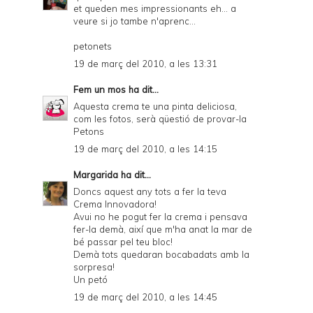
et queden mes impressionants eh... a
veure si jo tambe n'aprenc...
petonets
19 de març del 2010, a les 13:31
Fem un mos
ha dit...
Aquesta crema te una pinta deliciosa,
com les fotos, serà qüestió de provar-la
Petons
19 de març del 2010, a les 14:15
Margarida
ha dit...
Doncs aquest any tots a fer la teva
Crema Innovadora!
Avui no he pogut fer la crema i pensava
fer-la demà, així que m'ha anat la mar de
bé passar pel teu bloc!
Demà tots quedaran bocabadats amb la
sorpresa!
Un petó
19 de març del 2010, a les 14:45