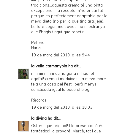
tradicions...aquesta crema té una pinta
excepcional i la recepta m'ha encantat
perque es perfectament adaptable per la
meva dieta (no per la que tinc ara..jeje).
La faré segur, molt aviat...no m'extranya
que l'hagis tingut que repetir..
Petons
Núria
19 de març del 2010, a les 9:44
la vella carmanyola
ha dit...
mmmmmmm quina gana m'has fet
agafat! crema i maduixes. La meva mare
feia una cosa pel l'estil però menys
sofisticada igual la poso al blog ;)
Rècords.
19 de març del 2010, a les 10:03
la divina
ha dit...
Ostres, que original! I la presentació és
fantàstica! la provaré, Mercè, tot i que