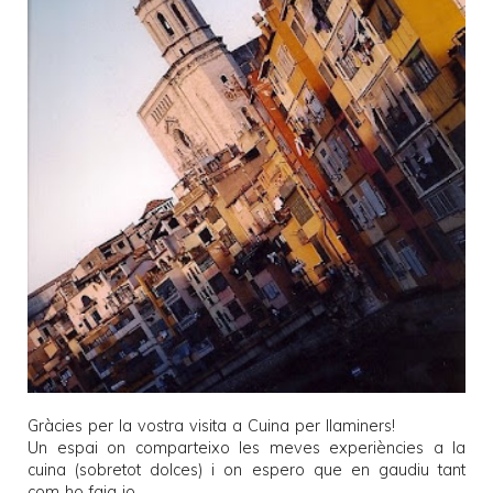
Gràcies per la vostra visita a
Cuina per llaminers
!
Un espai on comparteixo les meves experiències a la
cuina (sobretot dolces) i on espero que en gaudiu tant
com ho faig jo.