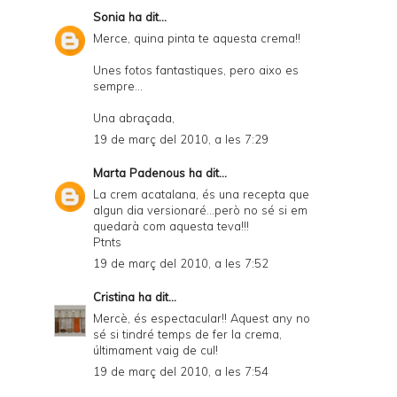
Sonia
ha dit...
Merce, quina pinta te aquesta crema!!
Unes fotos fantastiques, pero aixo es
sempre...
Una abraçada,
19 de març del 2010, a les 7:29
Marta Padenous
ha dit...
La crem acatalana, és una recepta que
algun dia versionaré...però no sé si em
quedarà com aquesta teva!!!
Ptnts
19 de març del 2010, a les 7:52
Cristina
ha dit...
Mercè, és espectacular!! Aquest any no
sé si tindré temps de fer la crema,
últimament vaig de cul!
19 de març del 2010, a les 7:54