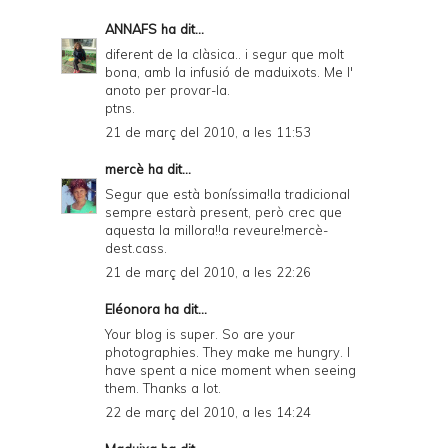
ANNAFS
ha dit...
diferent de la clàsica.. i segur que molt
bona, amb la infusió de maduixots. Me l'
anoto per provar-la.
ptns.
21 de març del 2010, a les 11:53
mercè
ha dit...
Segur que està boníssima!la tradicional
sempre estarà present, però crec que
aquesta la millora!!a reveure!mercè-
dest.cass.
21 de març del 2010, a les 22:26
Eléonora
ha dit...
Your blog is super. So are your
photographies. They make me hungry. I
have spent a nice moment when seeing
them. Thanks a lot.
22 de març del 2010, a les 14:24