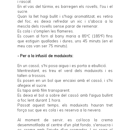
i rascat.
En el vas del túrmix, es barregen els rovells, l'ou i el
sucre.
Quan la llet hagi bullit i s'hagi aromatitzat, es retira
del foc, es deixa refredar un xic i s'aboca a la
mescla dels rovells sense parar de remenar.
Es cola i s'omplen les flameres.
Es couen al forn al bany maria a 85ºC (185ºF) fins
que estiguin quallades i dures, uns 45 minuts (en el
meu cas van ser 75 minuts).
- Per a la infusió de maduixots:
En un cassó, s'hi posa aigua i es porta a ebullició.
Mentrestant, es treu el verd dels maduixots i es
tallen a trossos.
Es posen en un bol que encaixi amb el cassó, i s'hi
afegeix el sucre.
Es tapa amb film transparent.
Es deixa el bol a sobre del cassó amb l'aigua bullint
a foc lent durant 1 hora.
Passat aquest temps, els maduixots hauran tret
força suc que es cola i es reserva a la nevera.
Al moment de servir, es col·loca la crema
desemmotllada al centre d'un plat fondo, s'ensucra i
es crema amb l'ajuda d'un cremador. I es rega el