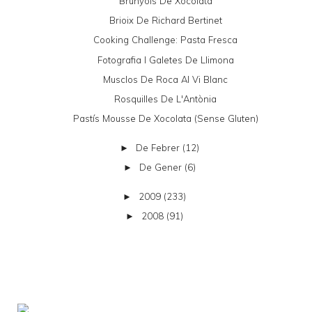
Brunyols De Xocolata
Brioix De Richard Bertinet
Cooking Challenge: Pasta Fresca
Fotografia I Galetes De Llimona
Musclos De Roca Al Vi Blanc
Rosquilles De L'Antònia
Pastís Mousse De Xocolata (sense Gluten)
De Febrer
(12)
►
De Gener
(6)
►
2009
(233)
►
2008
(91)
►