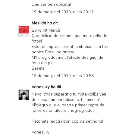
Deu ser ben dolceta!
19 de març del 2010, a les 20:17
Mesilda
ha dit...
Bona nit Mercè
Que delícia de crema i que meravella de
fotos!
Esta tot impressionant, amb eixa llum tan
bonica.Eres una artista.
M'ha agradat molt l'efecte desigual del
fons del plat.
Besets.
19 de març del 2010, a les 20:58
Vanesuky
ha dit...
Nena, t'has superat a tu mateixa!!Es veu
delicosa i amb maduixots, hummmm!!
M'alegro que el nostre primer repte de
forneres amateurs t'hagi agradat!!
Petonets maca i bon cap de setmana!
Vanesuky.