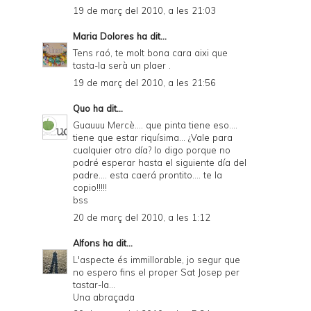
19 de març del 2010, a les 21:03
Maria Dolores
ha dit...
Tens raó, te molt bona cara aixi que
tasta-la serà un plaer .
19 de març del 2010, a les 21:56
Quo
ha dit...
Guauuu Mercè.... que pinta tiene eso....
tiene que estar riquísima... ¿Vale para
cualquier otro día? lo digo porque no
podré esperar hasta el siguiente día del
padre.... esta caerá prontito.... te la
copio!!!!!
bss
20 de març del 2010, a les 1:12
Alfons
ha dit...
L'aspecte és immillorable, jo segur que
no espero fins el proper Sat Josep per
tastar-la...
Una abraçada