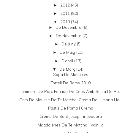
2012
(45)
►
2011
(80)
►
2010
(74)
▼
De Desembre
(6)
►
De Novembre
(7)
►
De Juny
(5)
►
De Maig
(11)
►
D’abril
(13)
►
De Març
(14)
▼
Sopa De Maduixes
Tortell De Rams 2010
Llaminera De Porc Farcida De Ceps Amb Salsa De Rat...
Gots De Mousse De Te Matcha, Crema De Llimona I Io...
Pastís De Poma I Crema
Crema De Sant Josep Innovadora
Magdalenes De Te Matcha I Vainilla