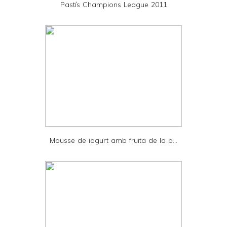
Pastís Champions League 2011
n
d
l
y
a
n
d
P
D
Mousse de iogurt amb fruita de la p...
F