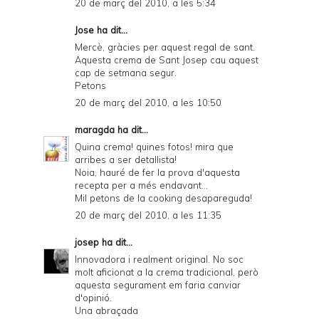
20 de març del 2010, a les 5:34
Jose
ha dit...
Mercè, gràcies per aquest regal de sant.
Aquesta crema de Sant Josep cau aquest
cap de setmana segur.
Petons
20 de març del 2010, a les 10:50
maragda
ha dit...
Quina crema! quines fotos! mira que
arribes a ser detallista!
Noia, hauré de fer la prova d'aquesta
recepta per a més endavant...
Mil petons de la cooking desapareguda!
20 de març del 2010, a les 11:35
josep
ha dit...
Innovadora i realment original. No soc
molt aficionat a la crema tradicional, però
aquesta segurament em faria canviar
d'opinió.
Una abraçada