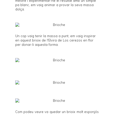
mestre i experimentar-ne el resultat amb un simple
pa blanc, em vaig animar a provar la seva massa
dolça.
Un cop vaig tenir la massa a punt, em vaig inspirar
en
aquest brioix
de l'Elvira de
Los cerezos en flor
per donar-li aquesta forma.
Com podeu veure va quedar un brioix molt esponjós