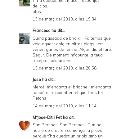
T' ha quedat molt maco, i esponjós,
deliciós.
ptns
13 de març del 2010, a les 19:34
Francesc
ha dit...
Quina passada de brioix!!!! Fa temps que
veig aquest dolç en altres blogs i em
vénen ganes de fer-ne. Algun dia el faré.
Segur. De moment, m'apunte la teua
recepta. salutacions
13 de març del 2010, a les 20:58
Jose
ha dit...
Mercè, m'encanta el brioche i m'encanta
també el recipient en el que l'has fet.
Petons
14 de març del 2010, a les 11:14
MªJose-Dit i Fet
ha dit...
San Bertinet...San Bertinet...:D m´ho
hauré de creure i començar a provar
perquè t´ha quedat un brioix amb un