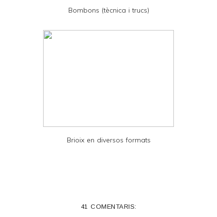
D
Bombons (tècnica i trucs)
F
Brioix en diversos formats
41 COMENTARIS: