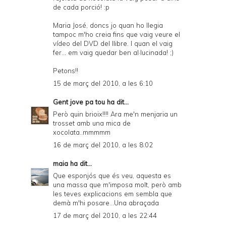
de cada porció! :p
Maria José, doncs jo quan ho llegia
tampoc m'ho creia fins que vaig veure el
vídeo del DVD del llibre. I quan el vaig
fer... em vaig quedar ben al·lucinada! ;)
Petons!!
15 de març del 2010, a les 6:10
Gent jove pa tou
ha dit...
Però quin brioix!!!! Ara me'n menjaria un
trosset amb una mica de
xocolata..mmmmm
16 de març del 2010, a les 8:02
maia
ha dit...
Que esponjós que és veu, aquesta es
una massa que m'imposa molt, però amb
les teves explicacions em sembla que
demà m'hi posare...Una abraçada
17 de març del 2010, a les 22:44