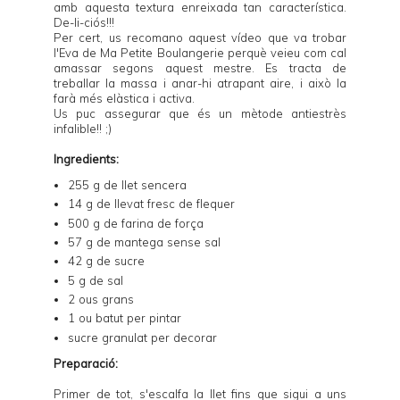
amb aquesta textura enreixada tan característica.
De-li-ciós!!!
Per cert, us recomano
aquest vídeo
que va trobar
l'Eva de
Ma Petite Boulangerie
perquè veieu com cal
amassar segons aquest mestre. Es tracta de
treballar la massa i anar-hi atrapant aire, i això la
farà més elàstica i activa.
Us puc assegurar que és un mètode antiestrès
infalible!! ;)
Ingredients:
255 g de llet sencera
14 g de llevat fresc de flequer
500 g de farina de força
57 g de mantega sense sal
42 g de sucre
5 g de sal
2 ous grans
1 ou batut per pintar
sucre granulat per decorar
Preparació:
Primer de tot, s'escalfa la llet fins que sigui a uns