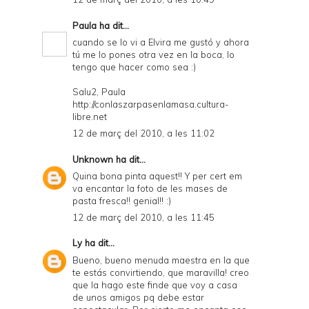
Paula
ha dit...
cuando se lo vi a Elvira me gustó y ahora
tú me lo pones otra vez en la boca, lo
tengo que hacer como sea :)
Salu2, Paula
http://conlaszarpasenlamasa.cultura-
libre.net
12 de març del 2010, a les 11:02
Unknown
ha dit...
Quina bona pinta aquest!! Y per cert em
va encantar la foto de les mases de
pasta fresca!! genial!! :)
12 de març del 2010, a les 11:45
Ly
ha dit...
Bueno, bueno menuda maestra en la que
te estás convirtiendo, que maravilla! creo
que la hago este finde que voy a casa
de unos amigos pq debe estar