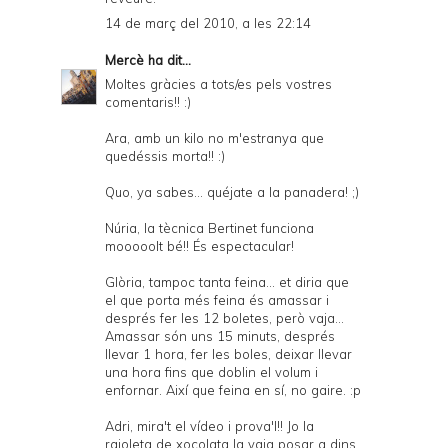
14 de març del 2010, a les 22:14
Mercè
ha dit...
Moltes gràcies a tots/es pels vostres
comentaris!! :)
Ara, amb un kilo no m'estranya que
quedéssis morta!! :)
Quo, ya sabes... quéjate a la panadera! ;)
Núria, la tècnica Bertinet funciona
mooooolt bé!! És espectacular!
Glòria, tampoc tanta feina... et diria que
el que porta més feina és amassar i
després fer les 12 boletes, però vaja...
Amassar són uns 15 minuts, després
llevar 1 hora, fer les boles, deixar llevar
una hora fins que doblin el volum i
enfornar. Així que feina en sí, no gaire. :p
Adri, mira't el vídeo i prova'l!! Jo la
rajoleta de xocolata la vaig posar a dins