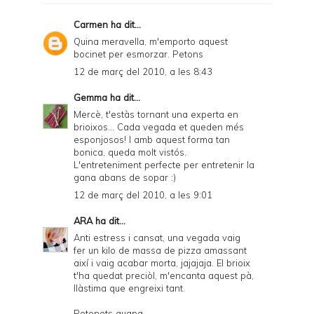
Carmen
ha dit...
Quina meravella, m'emporto aquest
bocinet per esmorzar. Petons
12 de març del 2010, a les 8:43
Gemma
ha dit...
Mercè, t'estàs tornant una experta en
brioixos... Cada vegada et queden més
esponjosos! I amb aquest forma tan
bonica, queda molt vistós.
L'entreteniment perfecte per entretenir la
gana abans de sopar :)
12 de març del 2010, a les 9:01
ARA
ha dit...
Anti estress i cansat, una vegada vaig
fer un kilo de massa de pizza amassant
així i vaig acabar morta, jajajaja. El brioix
t'ha quedat preciòl, m'encanta aquest pà,
llàstima que engreixi tant.
Petonets guapa.