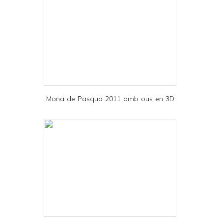
t
e
r
F
r
i
e
Mona de Pasqua 2011 amb ous en 3D
n
d
l
y
a
n
d
P