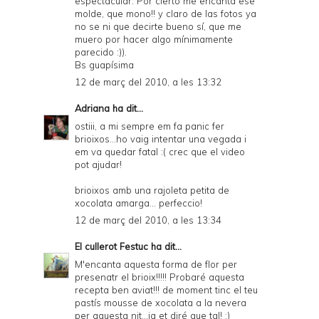
espectacular. Por cierto me encanta ese
molde, que mono!! y claro de las fotos ya
no se ni que decirte bueno sí, que me
muero por hacer algo mínimamente
parecido :)).
Bs guapísima
12 de març del 2010, a les 13:32
Adriana
ha dit...
ostiii, a mi sempre em fa panic fer
brioixos...ho vaig intentar una vegada i
em va quedar fatal :( crec que el video
pot ajudar!
brioixos amb una rajoleta petita de
xocolata amarga... perfeccio!
12 de març del 2010, a les 13:34
El cullerot Festuc
ha dit...
M'encanta aquesta forma de flor per
presenatr el brioix!!!!! Probaré aquesta
recepta ben aviat!!! de moment tinc el teu
pastís mousse de xocolata a la nevera
per aquesta nit...ja et diré que tal! :)