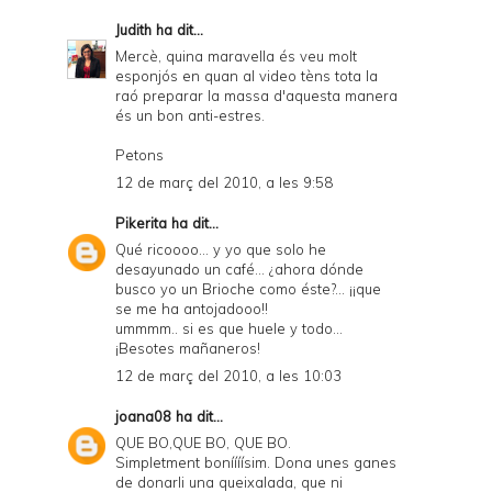
Judith
ha dit...
Mercè, quina maravella és veu molt
esponjós en quan al video tèns tota la
raó preparar la massa d'aquesta manera
és un bon anti-estres.
Petons
12 de març del 2010, a les 9:58
Pikerita
ha dit...
Qué ricoooo... y yo que solo he
desayunado un café... ¿ahora dónde
busco yo un Brioche como éste?... ¡¡que
se me ha antojadooo!!
ummmm.. si es que huele y todo...
¡Besotes mañaneros!
12 de març del 2010, a les 10:03
joana08
ha dit...
QUE BO,QUE BO, QUE BO.
Simpletment boníííísim. Dona unes ganes
de donarli una queixalada, que ni