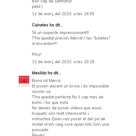
bon cap de setmana!
pétó:)
12 de març del 2010, a les 16:55
Cuinetes
ha dit...
Té un aspecte impressionant!!!
T'ha quedat preciós Mercè! I les "boletes"
m'encanten!!!
Ptns!
12 de març del 2010, a les 20:26
Mesilda
ha dit...
Bona nit Mercé
Et posen davant un brioix i és impossible
resistir-se.
T'ha quedat perfecte.No li cap mes de
bonic i bo que està.
No deixes de posar vídeos,que eixos
truquets són molt interesants i
instructius.Quan vas posar el del pa de
mollet m'els vaig vore quasi tots.Són una
passada.
Besets