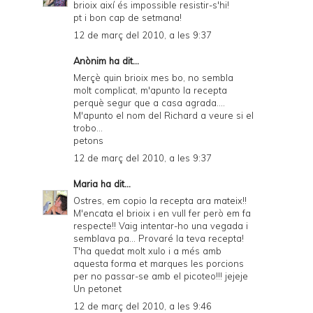
brioix així és impossible resistir-s'hi!
pt i bon cap de setmana!
12 de març del 2010, a les 9:37
Anònim ha dit...
Merçè quin brioix mes bo, no sembla
molt complicat, m'apunto la recepta
perquè segur que a casa agrada....
M'apunto el nom del Richard a veure si el
trobo...
petons
12 de març del 2010, a les 9:37
Maria
ha dit...
Ostres, em copio la recepta ara mateix!!
M'encata el brioix i en vull fer però em fa
respecte!! Vaig intentar-ho una vegada i
semblava pa... Provaré la teva recepta!
T'ha quedat molt xulo i a més amb
aquesta forma et marques les porcions
per no passar-se amb el picoteo!!! jejeje
Un petonet
12 de març del 2010, a les 9:46