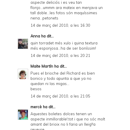
aspecte deliciós i es veu tan
flonjo...ummm ara mateix en menjava un
tall doble...les fotos són maquíssimes
nena...petonets
14 de març del 2010, a les 16:30
Anna
ha dit...
quin torradet més xulo i quina textura
més esponjosa...ha de ser boníssim!
14 de març del 2010, a les 20:21
Maite Martín
ha dit...
Pues el brioche del Richard es bien
bonico y todo apunta a que ya no
quedan ni las migas...
besos
14 de març del 2010, a les 21:05
mercè
ha dit...
Aquestes boletes dolces tenen un
aspecte inmillorable!,tot i que no sóc molt
amant del brioix no li faria un lleig!!a
reveure.