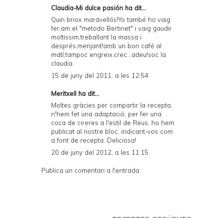
Claudia-Mi dulce pasión
ha dit...
Quin briox maravellós!Yo també ho vaig
fer,am el "metodo Bertinet" i vaig gaudir
moltissim,treballant la massa i
després,menjant!amb un bon café al
matí,tampoc engreix,crec...adeu!soc la
claudia
15 de juny del 2011, a les 12:54
Meritxell
ha dit...
Moltes gràcies per compartir la recepta,
n'hem fet una adaptació, per fer una
coca de cireres a l'estil de Reus, ho hem
publicat al nostre bloc, indicant-vos com
a font de recepta. Deliciosa!
20 de juny del 2012, a les 11:15
Publica un comentari a l'entrada