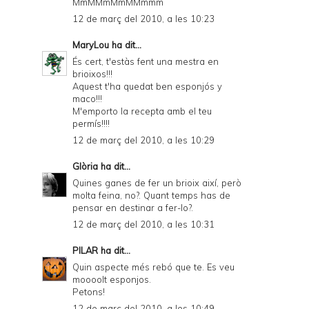
MmMMmMmMMmmm
12 de març del 2010, a les 10:23
MaryLou
ha dit...
És cert, t'estàs fent una mestra en
brioixos!!!
Aquest t'ha quedat ben esponjós y
maco!!!
M'emporto la recepta amb el teu
permís!!!!
12 de març del 2010, a les 10:29
Glòria
ha dit...
Quines ganes de fer un brioix així, però
molta feina, no?. Quant temps has de
pensar en destinar a fer-lo?.
12 de març del 2010, a les 10:31
PILAR
ha dit...
Quin aspecte més rebó que te. Es veu
moooolt esponjos.
Petons!
12 de març del 2010, a les 10:49