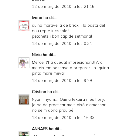
12 de març del 2010, a les 21:15
Ivana
ha dit...
quina maravella de briox! i la pasta del
nou repte increible!!
petonets i bon cap de setmana!
13 de març del 2010, a les 0:31
Núria
ha dit...
Mercé, t'ha quedat impresionant!! Ara
mateix em possava a preparar un...quina
pinta mare meva!!!
13 de març del 2010, a les 9:29
Cristina
ha dit...
Nyam, nyam.... Quina textura més flonja!!
Jo he de practicar molt, això d'amassar
no se'm dóna prou bé.
13 de març del 2010, a les 16:33
ANNAFS
ha dit...