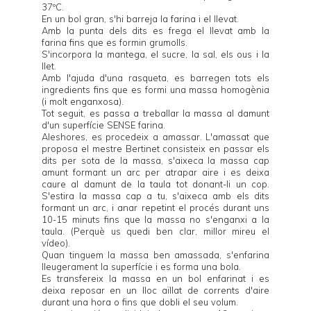
37ºC.
En un bol gran, s'hi barreja la farina i el llevat.
Amb la punta dels dits es frega el llevat amb la
farina fins que es formin grumolls.
S'incorpora la mantega, el sucre, la sal, els ous i la
llet.
Amb l'ajuda d'una rasqueta, es barregen tots els
ingredients fins que es formi una massa homogènia
(i molt enganxosa).
Tot seguit, es passa a treballar la massa al damunt
d'un superfície SENSE farina.
Aleshores, es procedeix a amassar. L'amassat que
proposa el mestre Bertinet consisteix en passar els
dits per sota de la massa, s'aixeca la massa cap
amunt formant un arc per atrapar aire i es deixa
caure al damunt de la taula tot donant-li un cop.
S'estira la massa cap a tu, s'aixeca amb els dits
formant un arc, i anar repetint el procés durant uns
10-15 minuts fins que la massa no s'enganxi a la
taula. (Perquè us quedi ben clar, millor mireu el
vídeo).
Quan tinguem la massa ben amassada, s'enfarina
lleugerament la superfície i es forma una bola.
Es transfereix la massa en un bol enfarinat i es
deixa reposar en un lloc aïllat de corrents d'aire
durant una hora o fins que dobli el seu volum.