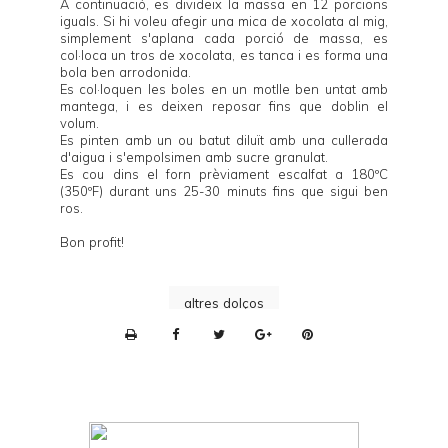
A continuació, es divideix la massa en 12 porcions
iguals. Si hi voleu afegir una mica de xocolata al mig,
simplement s'aplana cada porció de massa, es
col·loca un tros de xocolata, es tanca i es forma una
bola ben arrodonida.
Es col·loquen les boles en un motlle ben untat amb
mantega, i es deixen reposar fins que doblin el
volum.
Es pinten amb un ou batut diluït amb una cullerada
d'aigua i s'empolsimen amb sucre granulat.
Es cou dins el forn prèviament escalfat a 180ºC
(350ºF) durant uns 25-30 minuts fins que sigui ben
ros.
Bon profit!
altres dolços
P
r
i
n