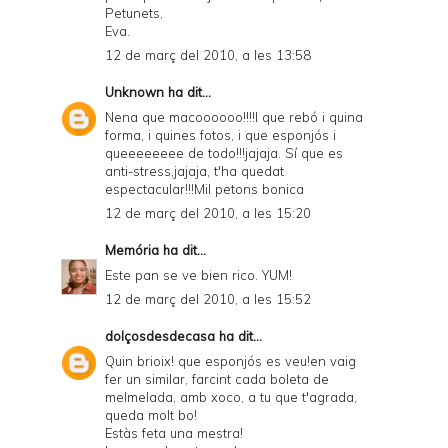
Petunets,
Eva.
12 de març del 2010, a les 13:58
Unknown
ha dit...
Nena que macoooooo!!!!I que rebó i quina
forma, i quines fotos, i que esponjós i
queeeeeeee de todo!!!jajaja. Sí que es
anti-stress,jajaja, t'ha quedat
espectacular!!!Mil petons bonica
12 de març del 2010, a les 15:20
Memória
ha dit...
Este pan se ve bien rico. YUM!
12 de març del 2010, a les 15:52
dolçosdesdecasa
ha dit...
Quin brioix! que esponjós es veu!en vaig
fer un similar, farcint cada boleta de
melmelada, amb xoco, a tu que t'agrada,
queda molt bo!
Estàs feta una mestra!