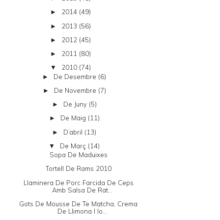
2014
(49)
►
2013
(56)
►
2012
(45)
►
2011
(80)
►
2010
(74)
▼
De Desembre
(6)
►
De Novembre
(7)
►
De Juny
(5)
►
De Maig
(11)
►
D’abril
(13)
►
De Març
(14)
▼
Sopa De Maduixes
Tortell De Rams 2010
Llaminera De Porc Farcida De Ceps
Amb Salsa De Rat...
Gots De Mousse De Te Matcha, Crema
De Llimona I Io...