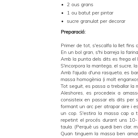
2 ous grans
1 ou batut per pintar
sucre granulat per decorar
Preparació:
Primer de tot, s'escalfa la llet fins
En un bol gran, s'hi barreja la farina 
Amb la punta dels dits es frega el 
S'incorpora la mantega, el sucre, la s
Amb l'ajuda d'una rasqueta, es bar
massa homogènia (i molt enganxos
Tot seguit, es passa a treballar l
Aleshores, es procedeix a amass
consisteix en passar els dits per
formant un arc per atrapar aire i e
un cop. S'estira la massa cap a t
repetint el procés durant uns 10
taula. (Perquè us quedi ben clar, mil
Quan tinguem la massa ben amassa