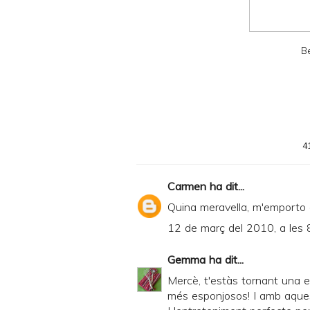
P
D
B
F
4
Carmen
ha dit...
Quina meravella, m'emporto 
12 de març del 2010, a les 
Gemma
ha dit...
Mercè, t'estàs tornant una 
més esponjosos! I amb aques