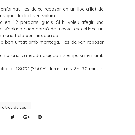
nfarinat i es deixa reposar en un lloc aïllat de
ins que dobli el seu volum.
a en 12 porcions iguals. Si hi voleu afegir una
t s'aplana cada porció de massa, es col·loca un
rma una bola ben arrodonida.
lle ben untat amb mantega, i es deixen reposar
 amb una cullerada d'aigua i s'empolsimen amb
calfat a 180ºC (350ºF) durant uns 25-30 minuts
altres dolços