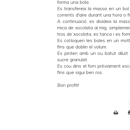
forma una bola.
Es transfereix la massa en un bol e
corrents d'aire durant una hora o f
A continuació, es divideix la mass
mica de xocolata al mig, simplemen
tros de xocolata, es tanca i es fo
Es col·loquen les boles en un mot
fins que doblin el volum.
Es pinten amb un ou batut diluït
sucre granulat.
Es cou dins el forn prèviament es
fins que sigui ben ros.
Bon profit!
P
r
i