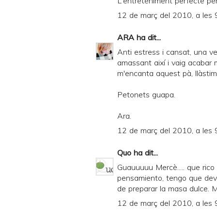
L'entreteniment perfecte per
12 de març del 2010, a les 
ARA
ha dit...
Anti estress i cansat, una v
amassant així i vaig acabar mo
m'encanta aquest pà, llàstim
Petonets guapa.
Ara.
12 de març del 2010, a les 
Quo
ha dit...
Guauuuuu Mercè..... que rico 
pensamiento, tengo que devo
de preparar la masa dulce. 
12 de març del 2010, a les 