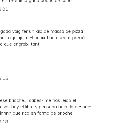
 entretenir la gana abans de sopar :)
9:01
egada vaig fer un kilo de massa de pizza
rta, jajajaja. El brioix t'ha quedat preciòl,
a que engreixi tant.
9:15
ese brioche.... sabes? me has leido el
lver hoy el libro y pensaba hacerlo despues
Mnnnn que rico en forma de brioche.
9:18