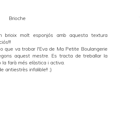
brioix molt esponjós amb aquesta textura
iós!!!
eo
que va trobar l'Eva de
Ma Petite Boulangerie
ons aquest mestre. Es tracta de treballar la
 la farà més elàstica i activa.
ntiestrès infalible!! ;)