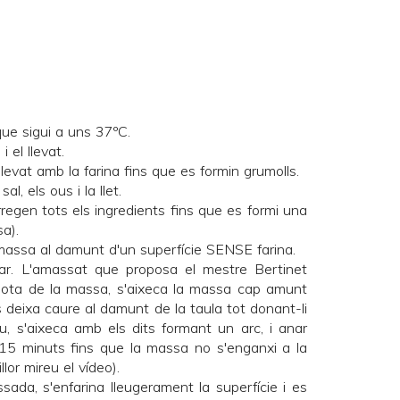
 que sigui a uns 37ºC.
i el llevat.
llevat amb la farina fins que es formin grumolls.
al, els ous i la llet.
regen tots els ingredients fins que es formi una
a).
a massa al damunt d'un superfície SENSE farina.
ar. L'amassat que proposa el mestre Bertinet
 sota de la massa, s'aixeca la massa cap amunt
s deixa caure al damunt de la taula tot donant-li
u, s'aixeca amb els dits formant un arc, i anar
-15 minuts fins que la massa no s'enganxi a la
lor mireu el vídeo).
da, s'enfarina lleugerament la superfície i es