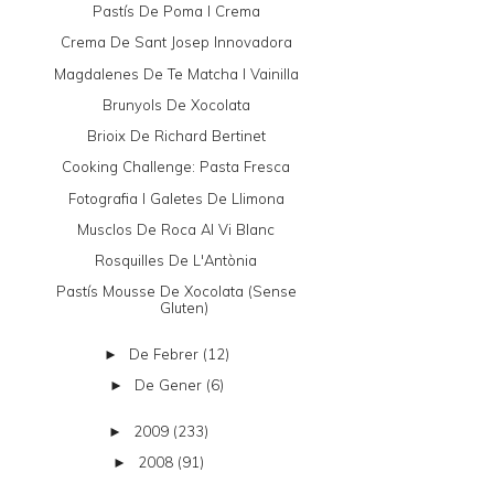
Pastís De Poma I Crema
Crema De Sant Josep Innovadora
Magdalenes De Te Matcha I Vainilla
Brunyols De Xocolata
Brioix De Richard Bertinet
Cooking Challenge: Pasta Fresca
Fotografia I Galetes De Llimona
Musclos De Roca Al Vi Blanc
Rosquilles De L'Antònia
Pastís Mousse De Xocolata (sense
Gluten)
De Febrer
(12)
►
De Gener
(6)
►
2009
(233)
►
2008
(91)
►