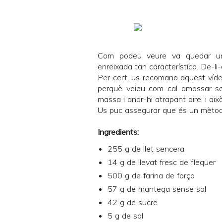
Com podeu veure va quedar un 
enreixada tan característica. De-li-c
Per cert, us recomano
aquest víd
perquè veieu com cal amassar seg
massa i anar-hi atrapant aire, i això
Us puc assegurar que és un mètode a
Ingredients:
255 g de llet sencera
14 g de llevat fresc de flequer
500 g de farina de força
57 g de mantega sense sal
42 g de sucre
5 g de sal