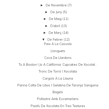
De Novembre
(7)
►
De Juny
(5)
►
De Maig
(11)
►
D’abril
(13)
►
De Març
(14)
►
De Febrer
(12)
▼
Peix A La Cassola
Llonguets
Coca De Llardons
Tu A Boston I Jo A Califòrnia: Cupcakes De Xocolat...
Tronc De Torró I Xocolata
Cargols A La Llauna
Panna Cotta De Litxis I Gelatina De Taronja Sanguina
Bagels
Pollastre Amb Escamarlans
Pastís De Xocolata En Tres Textures