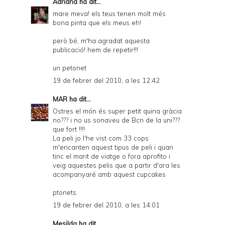
Adriana
ha dit...
mare meva! els teus tenen molt més
bona pinta que els meus eh!
però bé, m'ha agradat aquesta
publicació! hem de repetir!!!
un petonet
19 de febrer del 2010, a les 12:42
MAR
ha dit...
Ostres el món és super petit quina gràcia
no??? i no us sonaveu de Bcn de la uni???
que fort !!!!
La peli jo l'he vist com 33 cops
m'encanten aquest tipus de peli i quan
tinc el marit de viatge o fora aprofito i
veig aquestes pelis que a partir d'ara les
acompanyaré amb aquest cupcakes
ptonets
19 de febrer del 2010, a les 14:01
Mesilda
ha dit...