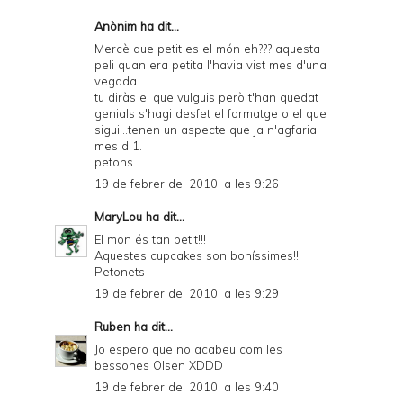
Anònim ha dit...
Mercè que petit es el món eh??? aquesta
peli quan era petita l'havia vist mes d'una
vegada....
tu diràs el que vulguis però t'han quedat
genials s'hagi desfet el formatge o el que
sigui...tenen un aspecte que ja n'agfaria
mes d 1.
petons
19 de febrer del 2010, a les 9:26
MaryLou
ha dit...
El mon és tan petit!!!
Aquestes cupcakes son boníssimes!!!
Petonets
19 de febrer del 2010, a les 9:29
Ruben
ha dit...
Jo espero que no acabeu com les
bessones Olsen XDDD
19 de febrer del 2010, a les 9:40