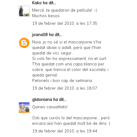
Kako
ha dit...
Mercé, te quedaron de película! ;-)
Muchos besos.
19 de febrer del 2010, a les 17:35
joana08
ha dit...
Noia, jo no sé si el mascarpone s'ha
quedat abaix o adalt, però que t'han
quedat de vici, segur.
Si vols fer-ho expressament, no et surt.
T'ha quedat com una capa blanca per
sobre, que trenca el color del xocolata, i
queda genial.
Petonets i bon cap de setmana
19 de febrer del 2010, a les 18:07
glutoniana
ha dit...
Quines casualitats!
Osti que curiós lo del mascarpone... però
encara així han quedat molt bé de dins :)
19 de febrer del 2010, a les 19:44