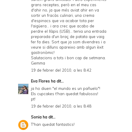
grans receptes, però en el meu cas
d'ahir no, ja que més aviat ahir en va
sortir un fracàs culinari, una crema
d'espinacs que va acabar tota per
l'aigüera... i ara crec que acabo de
perdre el llàpis (USB)... tenia una entrada
preparada d'un braç de patata que vaig
fer fa dies. Sort que ja som divendres i a
veure si dilluns apareixo amb algun èxit
gastronòmic!
Salutacions a tots i bon cap de setmana.
Gemma
19 de febrer del 2010, a les 8:42
Eva Flores
ha dit...
ja ho diuen "el mundo es un pañuelo"!
Els cupcakes t'han quedat fabulosos!
pt!
19 de febrer del 2010, a les 8:48
Sonia
ha dit...
T'han quedat fantastics!