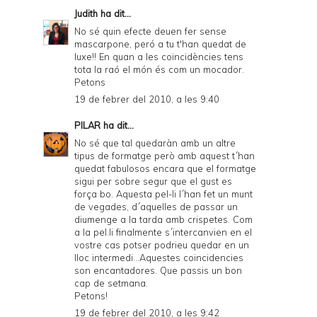
Judith
ha dit...
No sé quin efecte deuen fer sense
mascarpone, peró a tu t'han quedat de
luxe!! En quan a les coincidències tens
tota la raó el món és com un mocador.
Petons
19 de febrer del 2010, a les 9:40
PILAR
ha dit...
No sé que tal quedaràn amb un altre
tipus de formatge però amb aquest t´han
quedat fabulosos encara que el formatge
sigui per sobre segur que el gust es
força bo. Aquesta pel-li l´han fet un munt
de vegades, d´aquelles de passar un
diumenge a la tarda amb crispetes. Com
a la pel.li finalmente s´intercanvien en el
vostre cas potser podrieu quedar en un
lloc intermedi...Aquestes coincidencies
son encantadores. Que passis un bon
cap de setmana.
Petons!
19 de febrer del 2010, a les 9:42