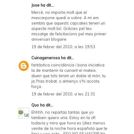
Jose
ha dit...
Mercè, no importa molt que el
mascarpone quedi a sobre. A mi em
sembla que aquests capcakes tenen un
aspecte molt bó. Gràcies pel teu
missatge de felicitacions pel meu primer
aniversari blogaire.
19 de febrer del 2010, a les 19:53
Cuinagenerosa
ha dit...
fantàstica coincidència i bona iniciativa
la de mantenir-la cuinant el mateix.
diuen que tots tenim un doble al món, tu
ja l'has trobat, o almenys s'hi acosta
força.
19 de febrer del 2010, a les 21:31
Quo
ha dit...
Ehhhh, no repartas tantas que yo
tambien quiero una. Estoy en la ofi
todavia y mira que hora es (diez menos
veinte de la noche hora española que te
lías) y veo esto... ESO NO SE HACE!!!! No