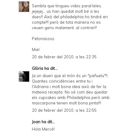
Sembla que tingueu vides paral·leles,
jejejej... us han quedat molt bé a les
dues!! Això del philadelphia ho tindré en
compte!!! però de tota manera no es
veuen gens malament, al contrari!!
Petonassos
Miel
20 de febrer del 2010, a les 22:35
Glòria
ha dit...
Ja un diuen que el món és un "pañuelu"!!.
Quantes coincidències entre tu i
l'Adriana i molt bona idea això de fer la
mateixa recepta. No sé com deu quedar
els cupcakes amb Philadelphia però amb
mascarpone tenen molt bona pinta!!!
20 de febrer del 2010, a les 22:55
Joan
ha dit...
Hola Mercé!