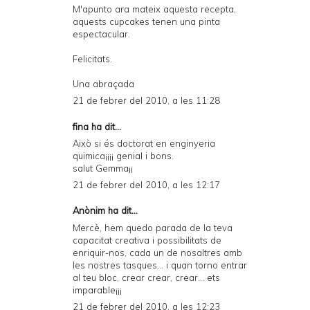
M'apunto ara mateix aquesta recepta,
aquests cupcakes tenen una pinta
espectacular.
Felicitats.
Una abraçada
21 de febrer del 2010, a les 11:28
fina ha dit...
Això si és doctorat en enginyeria
quimica¡¡¡¡ genial i bons.
salut Gemma¡¡
21 de febrer del 2010, a les 12:17
Anònim ha dit...
Mercè, hem quedo parada de la teva
capacitat creativa i possibilitats de
enriquir-nos, cada un de nosaltres amb
les nostres tasques... i quan torno entrar
al teu bloc, crear crear, crear... ets
imparable¡¡¡
21 de febrer del 2010, a les 12:23