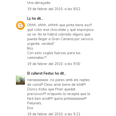
Una abraçada
19 de febrer del 2010, a les 8:52
Ly
ha dit...
Ohhh, ohhh, ohhhh que pinta tiene eso!!
qué color ese chocolate y qué esponjoso
se ve. No te habrá sobrado alguno que
pueda llegar a Gran Canaria por servicio
urgente, verdad?
Bss
Con esto cogías fuerzas para tus
caminatas??
19 de febrer del 2010, a les 9:00
El cullerot Festuc
ha dit...
nenaaaaaaa...no pares amb els reptes
de cuina!!! Deus anar bena de bòlit!!!
Doncs trobo que t'han quedat
preciosos!!!! m'apunto la recepta que la
faré ben aviat!!!! quina pintaaaaaaa!!!
Petunets,
Eva.
19 de febrer del 2010, a les 9:21