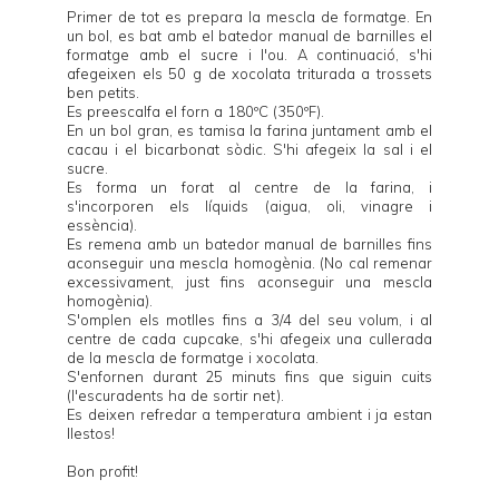
Primer de tot es prepara la mescla de formatge. En
un bol, es bat amb el batedor manual de barnilles el
formatge amb el sucre i l'ou. A continuació, s'hi
afegeixen els 50 g de xocolata triturada a trossets
ben petits.
Es preescalfa el forn a 180ºC (350ºF).
En un bol gran, es tamisa la farina juntament amb el
cacau i el bicarbonat sòdic. S'hi afegeix la sal i el
sucre.
Es forma un forat al centre de la farina, i
s'incorporen els líquids (aigua, oli, vinagre i
essència).
Es remena amb un batedor manual de barnilles fins
aconseguir una mescla homogènia. (No cal remenar
excessivament, just fins aconseguir una mescla
homogènia).
S'omplen els motlles fins a 3/4 del seu volum, i al
centre de cada cupcake, s'hi afegeix una cullerada
de la mescla de formatge i xocolata.
S'enfornen durant 25 minuts fins que siguin cuits
(l'escuradents ha de sortir net).
Es deixen refredar a temperatura ambient i ja estan
llestos!
Bon profit!