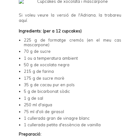
Si voleu veure la versió de l'Adriana, la trobareu
aquí
.
Ingredients: (per a 12 cupcakes)
225 g de formatge cremós (en el meu cas
mascarpone)
70 g de sucre
1 ou a temperatura ambient
50 g de xocolata negra
215 g de farina
175 g de sucre morè
35 g de cacau pur en pols
5 g de bicarbonat sòdic
1 g de sal
250 ml d'aigua
75 ml d'oli de girasol
1 cullerada gran de vinagre blanc
1 cullerada petita d'essència de vainilla
Preparació: