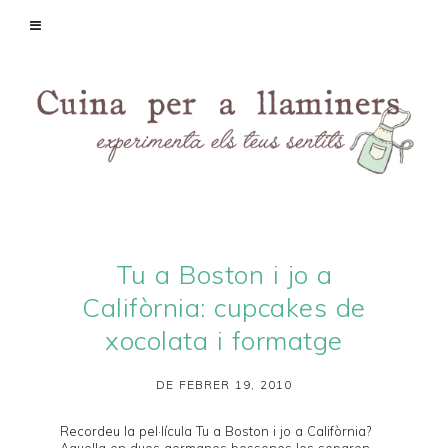
Tu a Boston i jo a
Califòrnia: cupcakes de
xocolata i formatge
DE FEBRER 19, 2010
Recordeu la pel·lícula
Tu a Boston i jo a Califòrnia
?
Aquella on dues germanes bessones les separen