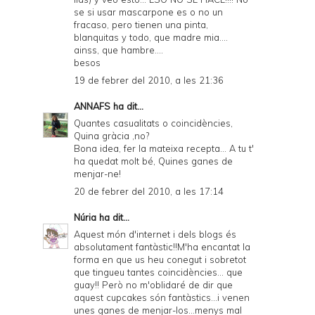
se si usar mascarpone es o no un
fracaso, pero tienen una pinta,
blanquitas y todo, que madre mia....
ainss, que hambre....
besos
19 de febrer del 2010, a les 21:36
ANNAFS
ha dit...
Quantes casualitats o coincidències,
Quina gràcia ,no?
Bona idea, fer la mateixa recepta... A tu t'
ha quedat molt bé, Quines ganes de
menjar-ne!
20 de febrer del 2010, a les 17:14
Núria
ha dit...
Aquest món d'internet i dels blogs és
absolutament fantàstic!!M'ha encantat la
forma en que us heu conegut i sobretot
que tingueu tantes coincidències... que
guay!! Però no m'oblidaré de dir que
aquest cupcakes són fantàstics...i venen
unes ganes de menjar-los...menys mal