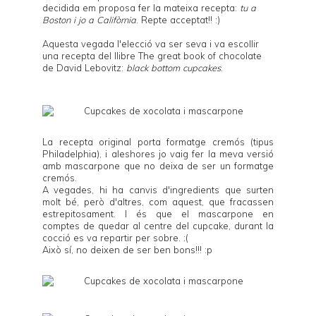
decidida em proposa fer la mateixa recepta:
tu a
Boston i jo a Califòrnia
. Repte acceptat!! :)
Aquesta vegada l'elecció va ser seva i va escollir
una recepta del llibre
The great book of chocolate
de
David Lebovitz
:
black bottom cupcakes
.
La recepta original porta formatge cremós (tipus
Philadelphia), i aleshores jo vaig fer la meva versió
amb mascarpone que no deixa de ser un formatge
cremós.
A vegades, hi ha canvis d'ingredients que surten
molt bé, però d'altres, com aquest, que fracassen
estrepitosament. I és que el mascarpone en
comptes de quedar al centre del cupcake, durant la
cocció es va repartir per sobre. :(
Això sí, no deixen de ser ben bons!!! :p