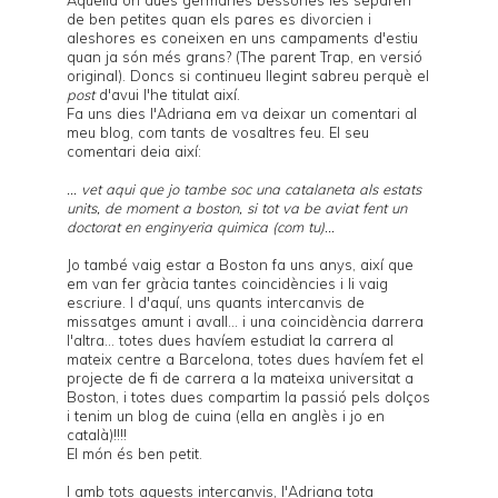
de ben petites quan els pares es divorcien i
aleshores es coneixen en uns campaments d'estiu
quan ja són més grans? (The parent Trap, en versió
original). Doncs si continueu llegint sabreu perquè el
post
d'avui l'he titulat així.
Fa uns dies l'Adriana em va deixar un comentari al
meu blog, com tants de vosaltres feu. El seu
comentari deia així:
... vet aqui que jo tambe soc una catalaneta als estats
units, de moment a boston, si tot va be aviat fent un
doctorat en enginyeria quimica (com tu)...
Jo també vaig estar a Boston fa uns anys, així que
em van fer gràcia tantes coincidències i li vaig
escriure. I d'aquí, uns quants intercanvis de
missatges amunt i avall... i una coincidència darrera
l'altra... totes dues havíem estudiat la carrera al
mateix centre a Barcelona, totes dues havíem fet el
projecte de fi de carrera a la mateixa universitat a
Boston, i totes dues compartim la passió pels dolços
i tenim un blog de cuina (ella en anglès i jo en
català)!!!!
El món és ben petit.
I amb tots aquests intercanvis, l'Adriana tota