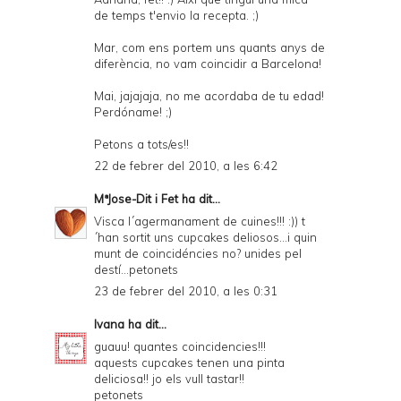
de temps t'envio la recepta. ;)
Mar, com ens portem uns quants anys de
diferència, no vam coincidir a Barcelona!
Mai, jajajaja, no me acordaba de tu edad!
Perdóname! ;)
Petons a tots/es!!
22 de febrer del 2010, a les 6:42
MªJose-Dit i Fet
ha dit...
Visca l´agermanament de cuines!!! :)) t
´han sortit uns cupcakes deliosos...i quin
munt de coincidéncies no? unides pel
destí...petonets
23 de febrer del 2010, a les 0:31
Ivana
ha dit...
guauu! quantes coincidencies!!!
aquests cupcakes tenen una pinta
deliciosa!! jo els vull tastar!!
petonets