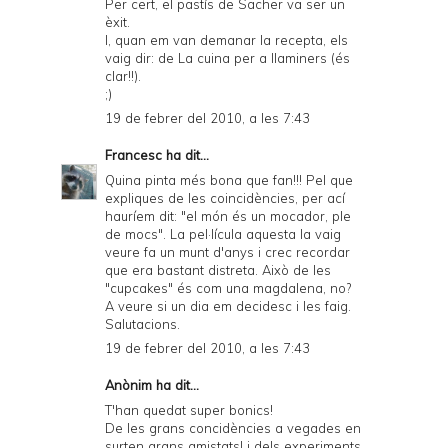
Per cert, el pastís de Sacher va ser un
èxit.
I, quan em van demanar la recepta, els
vaig dir: de La cuina per a llaminers (és
clar!!).
;)
19 de febrer del 2010, a les 7:43
Francesc
ha dit...
Quina pinta més bona que fan!!! Pel que
expliques de les coincidències, per ací
hauríem dit: "el món és un mocador, ple
de mocs". La pel·lícula aquesta la vaig
veure fa un munt d'anys i crec recordar
que era bastant distreta. Això de les
"cupcakes" és com una magdalena, no?
A veure si un dia em decidesc i les faig.
Salutacions.
19 de febrer del 2010, a les 7:43
Anònim ha dit...
T'han quedat super bonics!
De les grans concidències a vegades en
surten grans amistats! i dels experiments