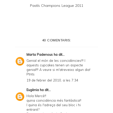
Pastís Champions League 2011
40 COMENTARIS:
Marta Padenous
ha dit...
Genial el món de les coincidències!!! I
aquests cupcakes tenen un aspecte
genial!!! A veure si m'atreveixo algun dia!
Ptnts
19 de febrer del 2010, a les 7:34
Eugènia
ha dit...
Hola Mercè!!
quina coincidència més fantàstica!!
I quina és l'adreça del seu bloc i hi
entraré?