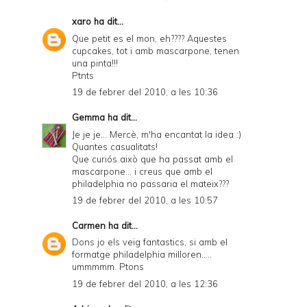
xaro
ha dit...
Que petit es el mon, eh???? Aquestes
cupcakes, tot i amb mascarpone, tenen
una pinta!!!
Ptnts
19 de febrer del 2010, a les 10:36
Gemma
ha dit...
Je je je... Mercè, m'ha encantat la idea :)
Quantes casualitats!
Que curiós això que ha passat amb el
mascarpone... i creus que amb el
philadelphia no passaria el mateix???
19 de febrer del 2010, a les 10:57
Carmen
ha dit...
Dons jo els veig fantastics, si amb el
formatge philadelphia milloren.....
ummmmm. Ptons
19 de febrer del 2010, a les 12:36