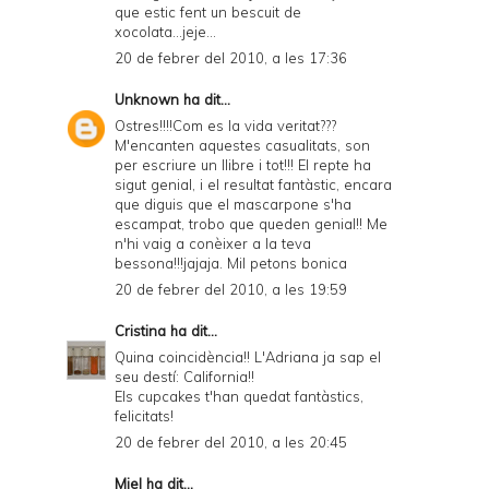
que estic fent un bescuit de
xocolata...jeje...
20 de febrer del 2010, a les 17:36
Unknown
ha dit...
Ostres!!!!Com es la vida veritat???
M'encanten aquestes casualitats, son
per escriure un llibre i tot!!! El repte ha
sigut genial, i el resultat fantàstic, encara
que diguis que el mascarpone s'ha
escampat, trobo que queden genial!! Me
n'hi vaig a conèixer a la teva
bessona!!!jajaja. Mil petons bonica
20 de febrer del 2010, a les 19:59
Cristina
ha dit...
Quina coincidència!! L'Adriana ja sap el
seu destí: California!!
Els cupcakes t'han quedat fantàstics,
felicitats!
20 de febrer del 2010, a les 20:45
Miel
ha dit...