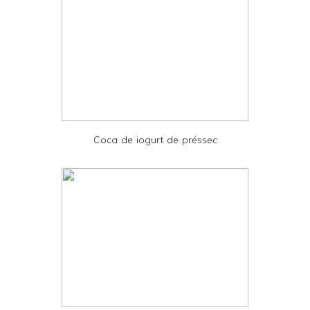
l
y
a
n
d
P
D
Coca de iogurt de préssec
F