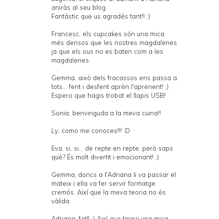
aniràs al seu blog.
Fantàstic que us agradés tant!! :)
Francesc, els cupcakes són una mica
més densos que les nostres magdalenes
ja que els ous no es baten com a les
magdalenes.
Gemma, això dels fracassos ens passa a
tots... fent i desfent aprèn l'aprenent! ;)
Espero que hagis trobat el llapis USB!
Sonia, benvinguda a la meva cuina!!
Ly, como me conoces!!! :D
Eva, si, si... de repte en repte, però saps
què? És molt divertit i emocionant! ;)
Gemma, doncs a l'Adriana li va passar el
mateix i ella va fer servir formatge
cremós. Així que la meva teoria no és
vàlida.
Adriana, fet!! :) Així que tingui una mica