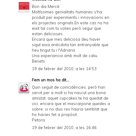
Bon dia Mercè.
Moltíssimes genialitats humanes s'ha
produït per experiments i innovacions en
els projectes originals.En este cas no ha
eixit tal com tu volies però segur que
estan delicioses.
Encara que mes deliciosa deu haver
sigut eixa anècdota tan entranyable que
heu tingut tu i l'Adriana.
Una experiancia amb molt de caliu.
Besets.
19 de febrer del 2010, a les 14:53
Fem un mos
ha dit...
Quin seguit de coincidències, però han
servit per a molt si ha nascut una bona
amistat, aquet cupcakes te ha quedat de
vici, encara que el mascarpone quedes a
sobre, si no dius res hauria semblat que
ho havies fet a propòsit.
Petons
19 de febrer del 2010, a les 16:46