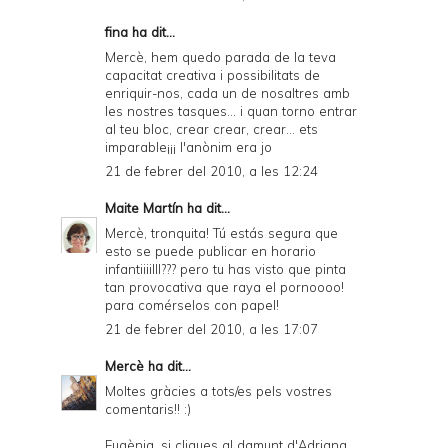
fina ha dit...
Mercè, hem quedo parada de la teva
capacitat creativa i possibilitats de
enriquir-nos, cada un de nosaltres amb
les nostres tasques... i quan torno entrar
al teu bloc, crear crear, crear... ets
imparable¡¡¡ l'anònim era jo
21 de febrer del 2010, a les 12:24
Maite Martín
ha dit...
Mercè, tronquita! Tú estás segura que
esto se puede publicar en horario
infantiiiilll??? pero tu has visto que pinta
tan provocativa que raya el pornoooo!
para comérselos con papel!
21 de febrer del 2010, a les 17:07
Mercè
ha dit...
Moltes gràcies a tots/es pels vostres
comentaris!! :)
Eugènia, si cliques al damunt d'Adriana