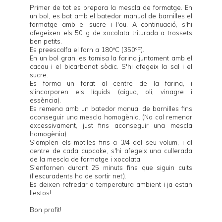
Primer de tot es prepara la mescla de formatge. En
un bol, es bat amb el batedor manual de barnilles el
formatge amb el sucre i l'ou. A continuació, s'hi
afegeixen els 50 g de xocolata triturada a trossets
ben petits.
Es preescalfa el forn a 180ºC (350ºF).
En un bol gran, es tamisa la farina juntament amb el
cacau i el bicarbonat sòdic. S'hi afegeix la sal i el
sucre.
Es forma un forat al centre de la farina, i
s'incorporen els líquids (aigua, oli, vinagre i
essència).
Es remena amb un batedor manual de barnilles fins
aconseguir una mescla homogènia. (No cal remenar
excessivament, just fins aconseguir una mescla
homogènia).
S'omplen els motlles fins a 3/4 del seu volum, i al
centre de cada cupcake, s'hi afegeix una cullerada
de la mescla de formatge i xocolata.
S'enfornen durant 25 minuts fins que siguin cuits
(l'escuradents ha de sortir net).
Es deixen refredar a temperatura ambient i ja estan
llestos!
Bon profit!