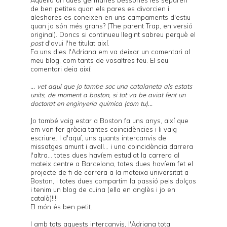
de ben petites quan els pares es divorcien i
aleshores es coneixen en uns campaments d'estiu
quan ja són més grans? (The parent Trap, en versió
original). Doncs si continueu llegint sabreu perquè el
post
d'avui l'he titulat així.
Fa uns dies l'Adriana em va deixar un comentari al
meu blog, com tants de vosaltres feu. El seu
comentari deia així:
... vet aqui que jo tambe soc una catalaneta als estats
units, de moment a boston, si tot va be aviat fent un
doctorat en enginyeria quimica (com tu)...
Jo també vaig estar a Boston fa uns anys, així que
em van fer gràcia tantes coincidències i li vaig
escriure. I d'aquí, uns quants intercanvis de
missatges amunt i avall... i una coincidència darrera
l'altra... totes dues havíem estudiat la carrera al
mateix centre a Barcelona, totes dues havíem fet el
projecte de fi de carrera a la mateixa universitat a
Boston, i totes dues compartim la passió pels dolços
i tenim un blog de cuina (ella en anglès i jo en
català)!!!!
El món és ben petit.
I amb tots aquests intercanvis, l'Adriana tota