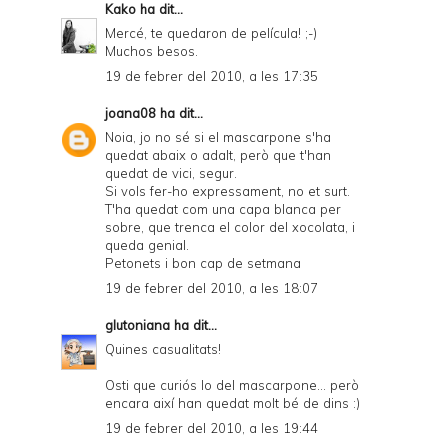
Kako
ha dit...
Mercé, te quedaron de película! ;-)
Muchos besos.
19 de febrer del 2010, a les 17:35
joana08
ha dit...
Noia, jo no sé si el mascarpone s'ha
quedat abaix o adalt, però que t'han
quedat de vici, segur.
Si vols fer-ho expressament, no et surt.
T'ha quedat com una capa blanca per
sobre, que trenca el color del xocolata, i
queda genial.
Petonets i bon cap de setmana
19 de febrer del 2010, a les 18:07
glutoniana
ha dit...
Quines casualitats!
Osti que curiós lo del mascarpone... però
encara així han quedat molt bé de dins :)
19 de febrer del 2010, a les 19:44