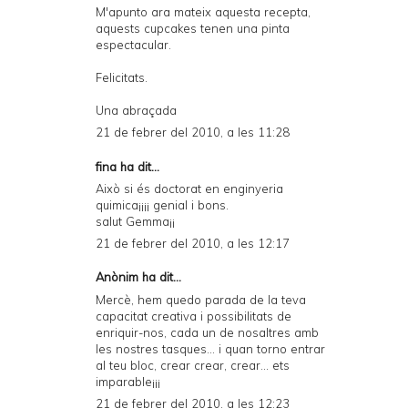
M'apunto ara mateix aquesta recepta,
aquests cupcakes tenen una pinta
espectacular.
Felicitats.
Una abraçada
21 de febrer del 2010, a les 11:28
fina ha dit...
Això si és doctorat en enginyeria
quimica¡¡¡¡ genial i bons.
salut Gemma¡¡
21 de febrer del 2010, a les 12:17
Anònim ha dit...
Mercè, hem quedo parada de la teva
capacitat creativa i possibilitats de
enriquir-nos, cada un de nosaltres amb
les nostres tasques... i quan torno entrar
al teu bloc, crear crear, crear... ets
imparable¡¡¡
21 de febrer del 2010, a les 12:23