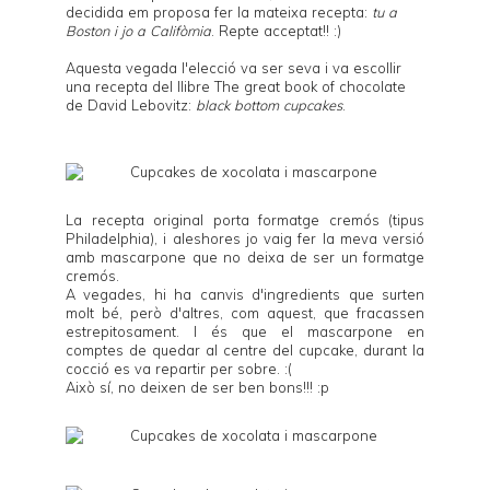
decidida em proposa fer la mateixa recepta:
tu a
Boston i jo a Califòrnia
. Repte acceptat!! :)
Aquesta vegada l'elecció va ser seva i va escollir
una recepta del llibre
The great book of chocolate
de
David Lebovitz
:
black bottom cupcakes
.
La recepta original porta formatge cremós (tipus
Philadelphia), i aleshores jo vaig fer la meva versió
amb mascarpone que no deixa de ser un formatge
cremós.
A vegades, hi ha canvis d'ingredients que surten
molt bé, però d'altres, com aquest, que fracassen
estrepitosament. I és que el mascarpone en
comptes de quedar al centre del cupcake, durant la
cocció es va repartir per sobre. :(
Això sí, no deixen de ser ben bons!!! :p