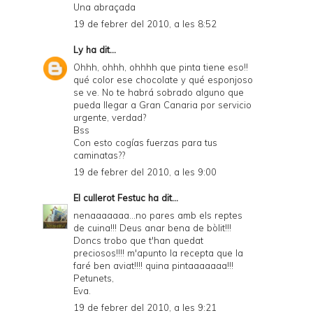
Una abraçada
19 de febrer del 2010, a les 8:52
Ly
ha dit...
Ohhh, ohhh, ohhhh que pinta tiene eso!!
qué color ese chocolate y qué esponjoso
se ve. No te habrá sobrado alguno que
pueda llegar a Gran Canaria por servicio
urgente, verdad?
Bss
Con esto cogías fuerzas para tus
caminatas??
19 de febrer del 2010, a les 9:00
El cullerot Festuc
ha dit...
nenaaaaaaa...no pares amb els reptes
de cuina!!! Deus anar bena de bòlit!!!
Doncs trobo que t'han quedat
preciosos!!!! m'apunto la recepta que la
faré ben aviat!!!! quina pintaaaaaaa!!!
Petunets,
Eva.
19 de febrer del 2010, a les 9:21