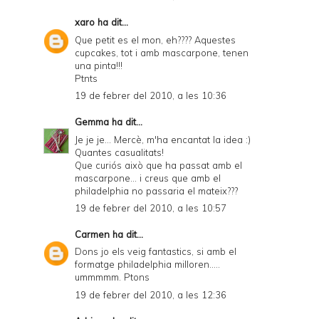
xaro
ha dit...
Que petit es el mon, eh???? Aquestes
cupcakes, tot i amb mascarpone, tenen
una pinta!!!
Ptnts
19 de febrer del 2010, a les 10:36
Gemma
ha dit...
Je je je... Mercè, m'ha encantat la idea :)
Quantes casualitats!
Que curiós això que ha passat amb el
mascarpone... i creus que amb el
philadelphia no passaria el mateix???
19 de febrer del 2010, a les 10:57
Carmen
ha dit...
Dons jo els veig fantastics, si amb el
formatge philadelphia milloren.....
ummmmm. Ptons
19 de febrer del 2010, a les 12:36