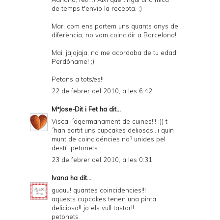
de temps t'envio la recepta. ;)
Mar, com ens portem uns quants anys de
diferència, no vam coincidir a Barcelona!
Mai, jajajaja, no me acordaba de tu edad!
Perdóname! ;)
Petons a tots/es!!
22 de febrer del 2010, a les 6:42
MªJose-Dit i Fet
ha dit...
Visca l´agermanament de cuines!!! :)) t
´han sortit uns cupcakes deliosos...i quin
munt de coincidéncies no? unides pel
destí...petonets
23 de febrer del 2010, a les 0:31
Ivana
ha dit...
guauu! quantes coincidencies!!!
aquests cupcakes tenen una pinta
deliciosa!! jo els vull tastar!!
petonets