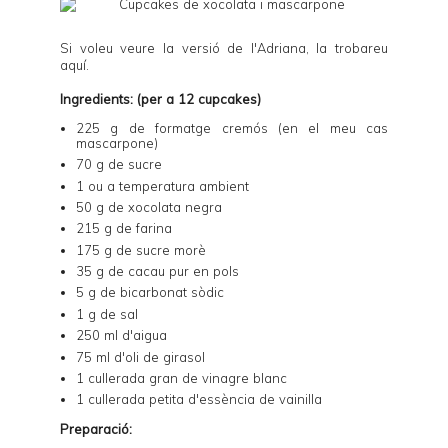
Si voleu veure la versió de l'Adriana, la trobareu
aquí
.
Ingredients: (per a 12 cupcakes)
225 g de formatge cremós (en el meu cas
mascarpone)
70 g de sucre
1 ou a temperatura ambient
50 g de xocolata negra
215 g de farina
175 g de sucre morè
35 g de cacau pur en pols
5 g de bicarbonat sòdic
1 g de sal
250 ml d'aigua
75 ml d'oli de girasol
1 cullerada gran de vinagre blanc
1 cullerada petita d'essència de vainilla
Preparació: