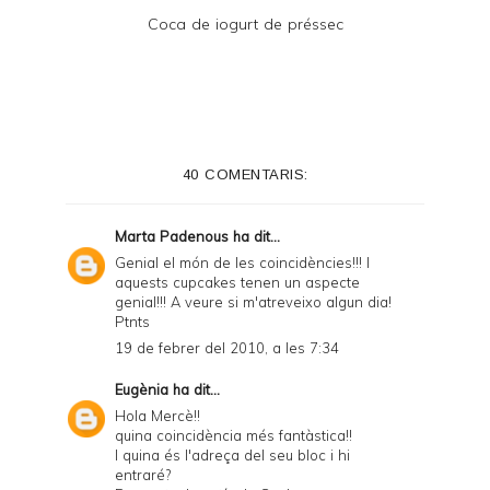
Coca de iogurt de préssec
40 COMENTARIS:
Marta Padenous
ha dit...
Genial el món de les coincidències!!! I
aquests cupcakes tenen un aspecte
genial!!! A veure si m'atreveixo algun dia!
Ptnts
19 de febrer del 2010, a les 7:34
Eugènia
ha dit...
Hola Mercè!!
quina coincidència més fantàstica!!
I quina és l'adreça del seu bloc i hi
entraré?