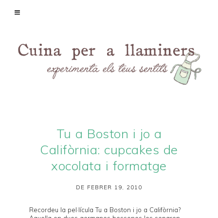
Tu a Boston i jo a
Califòrnia: cupcakes de
xocolata i formatge
DE FEBRER 19, 2010
Recordeu la pel·lícula
Tu a Boston i jo a Califòrnia
?
Aquella on dues germanes bessones les separen