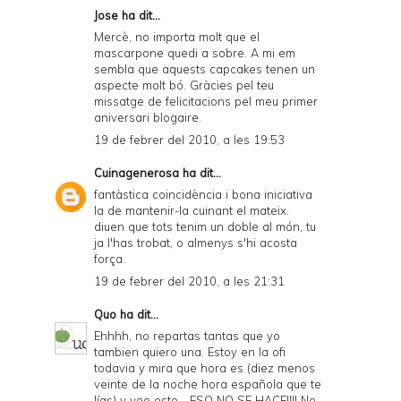
Jose
ha dit...
Mercè, no importa molt que el
mascarpone quedi a sobre. A mi em
sembla que aquests capcakes tenen un
aspecte molt bó. Gràcies pel teu
missatge de felicitacions pel meu primer
aniversari blogaire.
19 de febrer del 2010, a les 19:53
Cuinagenerosa
ha dit...
fantàstica coincidència i bona iniciativa
la de mantenir-la cuinant el mateix.
diuen que tots tenim un doble al món, tu
ja l'has trobat, o almenys s'hi acosta
força.
19 de febrer del 2010, a les 21:31
Quo
ha dit...
Ehhhh, no repartas tantas que yo
tambien quiero una. Estoy en la ofi
todavia y mira que hora es (diez menos
veinte de la noche hora española que te
lías) y veo esto... ESO NO SE HACE!!!! No