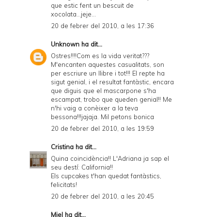
que estic fent un bescuit de
xocolata...jeje...
20 de febrer del 2010, a les 17:36
Unknown
ha dit...
Ostres!!!!Com es la vida veritat???
M'encanten aquestes casualitats, son
per escriure un llibre i tot!!! El repte ha
sigut genial, i el resultat fantàstic, encara
que diguis que el mascarpone s'ha
escampat, trobo que queden genial!! Me
n'hi vaig a conèixer a la teva
bessona!!!jajaja. Mil petons bonica
20 de febrer del 2010, a les 19:59
Cristina
ha dit...
Quina coincidència!! L'Adriana ja sap el
seu destí: California!!
Els cupcakes t'han quedat fantàstics,
felicitats!
20 de febrer del 2010, a les 20:45
Miel
ha dit...