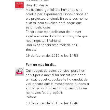
Bon dia Mercè.
Moltíssimes genialitats humanes s'ha
produït per experiments i innovacions en
els projectes originals.En este cas no ha
eixit tal com tu volies però segur que
estan delicioses.
Encara que mes deliciosa deu haver
sigut eixa anècdota tan entranyable que
heu tingut tu i l'Adriana.
Una experiancia amb molt de caliu.
Besets.
19 de febrer del 2010, a les 14:53
Fem un mos
ha dit...
Quin seguit de coincidències, però han
servit per a molt si ha nascut una bona
amistat, aquet cupcakes te ha quedat de
vici, encara que el mascarpone quedes a
sobre, si no dius res hauria semblat que
ho havies fet a propòsit.
Petons
19 de febrer del 2010, a les 16:46