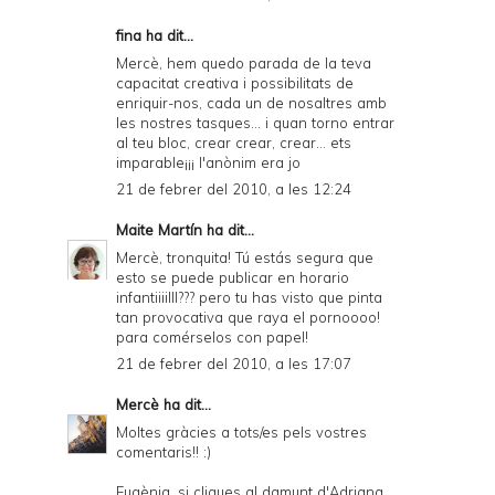
fina ha dit...
Mercè, hem quedo parada de la teva
capacitat creativa i possibilitats de
enriquir-nos, cada un de nosaltres amb
les nostres tasques... i quan torno entrar
al teu bloc, crear crear, crear... ets
imparable¡¡¡ l'anònim era jo
21 de febrer del 2010, a les 12:24
Maite Martín
ha dit...
Mercè, tronquita! Tú estás segura que
esto se puede publicar en horario
infantiiiilll??? pero tu has visto que pinta
tan provocativa que raya el pornoooo!
para comérselos con papel!
21 de febrer del 2010, a les 17:07
Mercè
ha dit...
Moltes gràcies a tots/es pels vostres
comentaris!! :)
Eugènia, si cliques al damunt d'Adriana