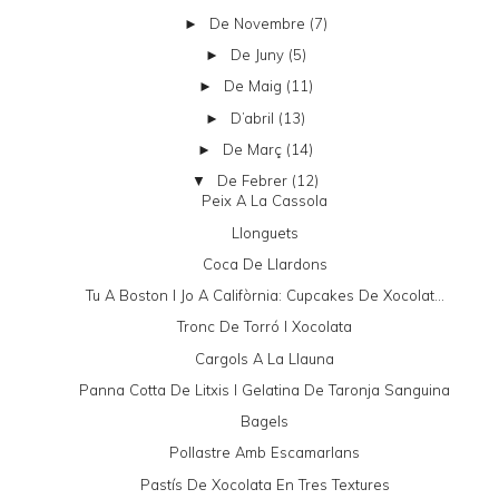
De Novembre
(7)
►
De Juny
(5)
►
De Maig
(11)
►
D’abril
(13)
►
De Març
(14)
►
De Febrer
(12)
▼
Peix A La Cassola
Llonguets
Coca De Llardons
Tu A Boston I Jo A Califòrnia: Cupcakes De Xocolat...
Tronc De Torró I Xocolata
Cargols A La Llauna
Panna Cotta De Litxis I Gelatina De Taronja Sanguina
Bagels
Pollastre Amb Escamarlans
Pastís De Xocolata En Tres Textures