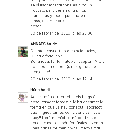
se si usar mascarpone es o no un
fracaso, pero tienen una pinta,
blanquitas y todo, que madre mia....
ainss, que hambre....
besos
19 de febrer del 2010, a les 21:36
ANNAFS
ha dit...
Quantes casualitats o coincidències,
Quina gràcia ,no?
Bona idea, fer la mateixa recepta... A tu t'
ha quedat molt bé, Quines ganes de
menjar-ne!
20 de febrer del 2010, a les 17:14
Núria
ha dit...
Aquest món d'internet i dels blogs és
absolutament fantàstic!!M'ha encantat la
forma en que us heu conegut i sobretot
que tingueu tantes coincidències... que
guay!! Però no m'oblidaré de dir que
aquest cupcakes són fantàstics...i venen
unes ganes de menjar-los...menys mal