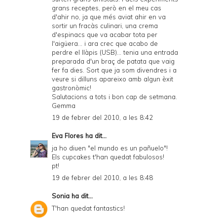
grans receptes, però en el meu cas
d'ahir no, ja que més aviat ahir en va
sortir un fracàs culinari, una crema
d'espinacs que va acabar tota per
l'aigüera... i ara crec que acabo de
perdre el llàpis (USB)... tenia una entrada
preparada d'un braç de patata que vaig
fer fa dies. Sort que ja som divendres i a
veure si dilluns apareixo amb algun èxit
gastronòmic!
Salutacions a tots i bon cap de setmana.
Gemma
19 de febrer del 2010, a les 8:42
Eva Flores
ha dit...
ja ho diuen "el mundo es un pañuelo"!
Els cupcakes t'han quedat fabulosos!
pt!
19 de febrer del 2010, a les 8:48
Sonia
ha dit...
T'han quedat fantastics!