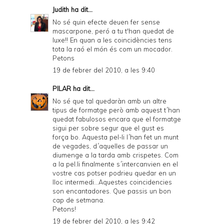
Judith
ha dit...
No sé quin efecte deuen fer sense
mascarpone, peró a tu t'han quedat de
luxe!! En quan a les coincidències tens
tota la raó el món és com un mocador.
Petons
19 de febrer del 2010, a les 9:40
PILAR
ha dit...
No sé que tal quedaràn amb un altre
tipus de formatge però amb aquest t´han
quedat fabulosos encara que el formatge
sigui per sobre segur que el gust es
força bo. Aquesta pel-li l´han fet un munt
de vegades, d´aquelles de passar un
diumenge a la tarda amb crispetes. Com
a la pel.li finalmente s´intercanvien en el
vostre cas potser podrieu quedar en un
lloc intermedi...Aquestes coincidencies
son encantadores. Que passis un bon
cap de setmana.
Petons!
19 de febrer del 2010, a les 9:42