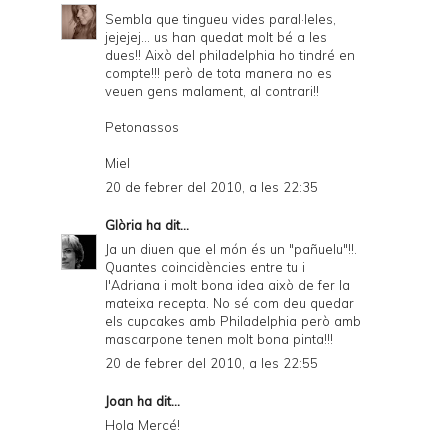
Sembla que tingueu vides paral·leles,
jejejej... us han quedat molt bé a les
dues!! Això del philadelphia ho tindré en
compte!!! però de tota manera no es
veuen gens malament, al contrari!!
Petonassos
Miel
20 de febrer del 2010, a les 22:35
Glòria
ha dit...
Ja un diuen que el món és un "pañuelu"!!.
Quantes coincidències entre tu i
l'Adriana i molt bona idea això de fer la
mateixa recepta. No sé com deu quedar
els cupcakes amb Philadelphia però amb
mascarpone tenen molt bona pinta!!!
20 de febrer del 2010, a les 22:55
Joan
ha dit...
Hola Mercé!