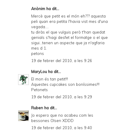
Anònim ha dit...
Mercè que petit es el món eh??? aquesta
peli quan era petita l'havia vist mes d'una
vegada....
tu diràs el que vulguis però t'han quedat
genials s'hagi desfet el formatge o el que
sigui...tenen un aspecte que ja n'agfaria
mes d 1.
petons
19 de febrer del 2010, a les 9:26
MaryLou
ha dit...
El mon és tan petit!!!
Aquestes cupcakes son boníssimes!!!
Petonets
19 de febrer del 2010, a les 9:29
Ruben
ha dit...
Jo espero que no acabeu com les
bessones Olsen XDDD
19 de febrer del 2010, a les 9:40