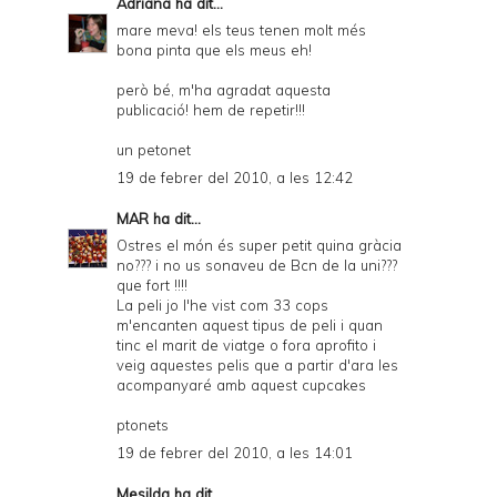
Adriana
ha dit...
mare meva! els teus tenen molt més
bona pinta que els meus eh!
però bé, m'ha agradat aquesta
publicació! hem de repetir!!!
un petonet
19 de febrer del 2010, a les 12:42
MAR
ha dit...
Ostres el món és super petit quina gràcia
no??? i no us sonaveu de Bcn de la uni???
que fort !!!!
La peli jo l'he vist com 33 cops
m'encanten aquest tipus de peli i quan
tinc el marit de viatge o fora aprofito i
veig aquestes pelis que a partir d'ara les
acompanyaré amb aquest cupcakes
ptonets
19 de febrer del 2010, a les 14:01
Mesilda
ha dit...