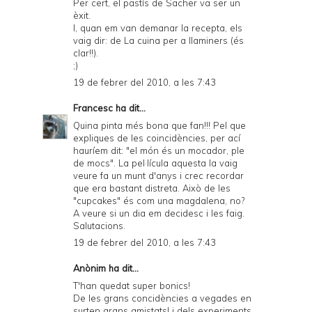
Per cert, el pastís de Sacher va ser un
èxit.
I, quan em van demanar la recepta, els
vaig dir: de La cuina per a llaminers (és
clar!!).
;)
19 de febrer del 2010, a les 7:43
Francesc
ha dit...
Quina pinta més bona que fan!!! Pel que
expliques de les coincidències, per ací
hauríem dit: "el món és un mocador, ple
de mocs". La pel·lícula aquesta la vaig
veure fa un munt d'anys i crec recordar
que era bastant distreta. Això de les
"cupcakes" és com una magdalena, no?
A veure si un dia em decidesc i les faig.
Salutacions.
19 de febrer del 2010, a les 7:43
Anònim ha dit...
T'han quedat super bonics!
De les grans concidències a vegades en
surten grans amistats! i dels experiments