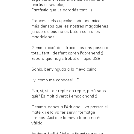
aniràs al seu blog.
Fantàstic que us agradés tant!! :)
Francesc, els cupcakes són una mica
més densos que les nostres magdalenes
ja que els ous no es baten com a les
magdalenes.
Gemma, això dels fracassos ens passa a
tots... fent i desfent aprèn l'aprenent! ;)
Espero que hagis trobat el llapis USB!
Sonia, benvinguda a la meva cuina!!
Ly, como me conoces!!! :D
Eva, si, si... de repte en repte, però saps
què? És molt divertit i emocionant! ;)
Gemma, doncs a l'Adriana li va passar el
mateix i ella va fer servir formatge
cremós. Així que la meva teoria no és
vàlida.
Adriana, fet!! :) Així que tingui una mica