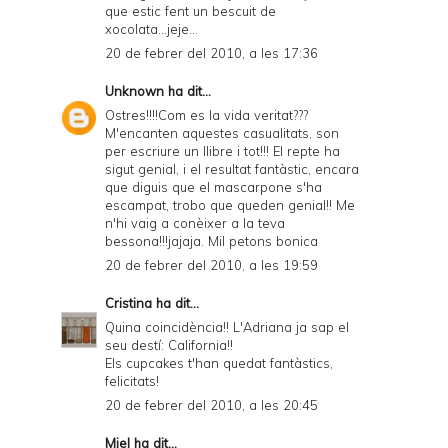
que estic fent un bescuit de
xocolata...jeje...
20 de febrer del 2010, a les 17:36
Unknown
ha dit...
Ostres!!!!Com es la vida veritat???
M'encanten aquestes casualitats, son
per escriure un llibre i tot!!! El repte ha
sigut genial, i el resultat fantàstic, encara
que diguis que el mascarpone s'ha
escampat, trobo que queden genial!! Me
n'hi vaig a conèixer a la teva
bessona!!!jajaja. Mil petons bonica
20 de febrer del 2010, a les 19:59
Cristina
ha dit...
Quina coincidència!! L'Adriana ja sap el
seu destí: California!!
Els cupcakes t'han quedat fantàstics,
felicitats!
20 de febrer del 2010, a les 20:45
Miel
ha dit...