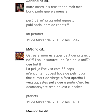
Adriana
ha dit...
mare meva! els teus tenen molt més
bona pinta que els meus eh!
però bé, m'ha agradat aquesta
publicació! hem de repetir!!!
un petonet
19 de febrer del 2010, a les 12:42
MAR
ha dit...
Ostres el món és super petit quina gràcia
no??? i no us sonaveu de Bcn de la uni???
que fort !!!!
La peli jo l'he vist com 33 cops
m'encanten aquest tipus de peli i quan
tinc el marit de viatge o fora aprofito i
veig aquestes pelis que a partir d'ara les
acompanyaré amb aquest cupcakes
ptonets
19 de febrer del 2010, a les 14:01
Mesilda
ha dit...