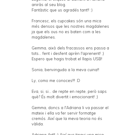
aniràs al seu blog.
Fantàstic que us agradés tant!! :)
Francesc, els cupcakes són una mica
més densos que les nostres magdalenes
ja que els ous no es baten com a les
magdalenes.
Gemma, això dels fracassos ens passa a
tots... fent i desfent aprèn l'aprenent! ;)
Espero que hagis trobat el llapis USB!
Sonia, benvinguda a la meva cuina!!
Ly, como me conoces!!! :D
Eva, si, si... de repte en repte, però saps
què? És molt divertit i emocionant! ;)
Gemma, doncs a l'Adriana li va passar el
mateix i ella va fer servir formatge
cremós. Així que la meva teoria no és
vàlida.
Adriana, fet!! :) Així que tingui una mica