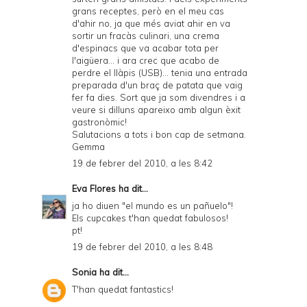
grans receptes, però en el meu cas
d'ahir no, ja que més aviat ahir en va
sortir un fracàs culinari, una crema
d'espinacs que va acabar tota per
l'aigüera... i ara crec que acabo de
perdre el llàpis (USB)... tenia una entrada
preparada d'un braç de patata que vaig
fer fa dies. Sort que ja som divendres i a
veure si dilluns apareixo amb algun èxit
gastronòmic!
Salutacions a tots i bon cap de setmana.
Gemma
19 de febrer del 2010, a les 8:42
Eva Flores
ha dit...
ja ho diuen "el mundo es un pañuelo"!
Els cupcakes t'han quedat fabulosos!
pt!
19 de febrer del 2010, a les 8:48
Sonia
ha dit...
T'han quedat fantastics!