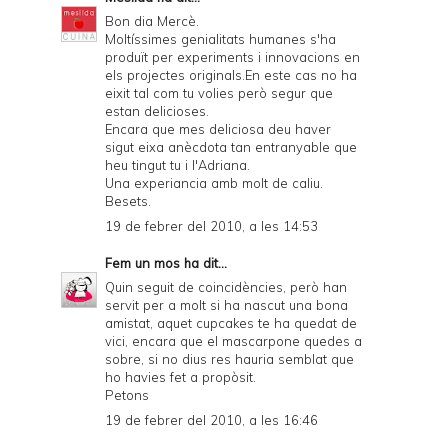
Bon dia Mercè.
Moltíssimes genialitats humanes s'ha
produït per experiments i innovacions en
els projectes originals.En este cas no ha
eixit tal com tu volies però segur que
estan delicioses.
Encara que mes deliciosa deu haver
sigut eixa anècdota tan entranyable que
heu tingut tu i l'Adriana.
Una experiancia amb molt de caliu.
Besets.
19 de febrer del 2010, a les 14:53
Fem un mos
ha dit...
Quin seguit de coincidències, però han
servit per a molt si ha nascut una bona
amistat, aquet cupcakes te ha quedat de
vici, encara que el mascarpone quedes a
sobre, si no dius res hauria semblat que
ho havies fet a propòsit.
Petons
19 de febrer del 2010, a les 16:46