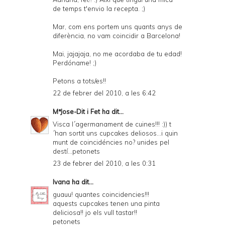
de temps t'envio la recepta. ;)
Mar, com ens portem uns quants anys de
diferència, no vam coincidir a Barcelona!
Mai, jajajaja, no me acordaba de tu edad!
Perdóname! ;)
Petons a tots/es!!
22 de febrer del 2010, a les 6:42
MªJose-Dit i Fet
ha dit...
Visca l´agermanament de cuines!!! :)) t
´han sortit uns cupcakes deliosos...i quin
munt de coincidéncies no? unides pel
destí...petonets
23 de febrer del 2010, a les 0:31
Ivana
ha dit...
guauu! quantes coincidencies!!!
aquests cupcakes tenen una pinta
deliciosa!! jo els vull tastar!!
petonets