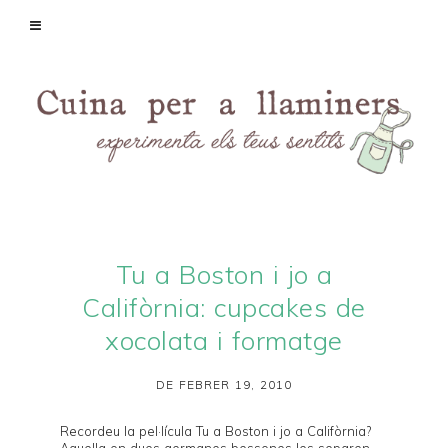
Tu a Boston i jo a
Califòrnia: cupcakes de
xocolata i formatge
DE FEBRER 19, 2010
Recordeu la pel·lícula
Tu a Boston i jo a Califòrnia
?
Aquella on dues germanes bessones les separen