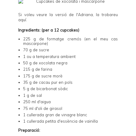
Si voleu veure la versió de l'Adriana, la trobareu
aquí
.
Ingredients: (per a 12 cupcakes)
225 g de formatge cremós (en el meu cas
mascarpone)
70 g de sucre
1 ou a temperatura ambient
50 g de xocolata negra
215 g de farina
175 g de sucre morè
35 g de cacau pur en pols
5 g de bicarbonat sòdic
1 g de sal
250 ml d'aigua
75 ml d'oli de girasol
1 cullerada gran de vinagre blanc
1 cullerada petita d'essència de vainilla
Preparació: