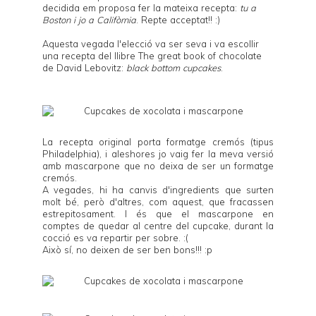
decidida em proposa fer la mateixa recepta:
tu a
Boston i jo a Califòrnia
. Repte acceptat!! :)
Aquesta vegada l'elecció va ser seva i va escollir
una recepta del llibre
The great book of chocolate
de
David Lebovitz
:
black bottom cupcakes
.
La recepta original porta formatge cremós (tipus
Philadelphia), i aleshores jo vaig fer la meva versió
amb mascarpone que no deixa de ser un formatge
cremós.
A vegades, hi ha canvis d'ingredients que surten
molt bé, però d'altres, com aquest, que fracassen
estrepitosament. I és que el mascarpone en
comptes de quedar al centre del cupcake, durant la
cocció es va repartir per sobre. :(
Això sí, no deixen de ser ben bons!!! :p