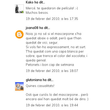
Kako
ha dit...
Mercé, te quedaron de película! ;-)
Muchos besos.
19 de febrer del 2010, a les 17:35
joana08
ha dit...
Noia, jo no sé si el mascarpone s'ha
quedat abaix o adalt, però que t'han
quedat de vici, segur.
Si vols fer-ho expressament, no et surt.
T'ha quedat com una capa blanca per
sobre, que trenca el color del xocolata, i
queda genial.
Petonets i bon cap de setmana
19 de febrer del 2010, a les 18:07
glutoniana
ha dit...
Quines casualitats!
Osti que curiós lo del mascarpone... però
encara així han quedat molt bé de dins :)
19 de febrer del 2010, a les 19:44