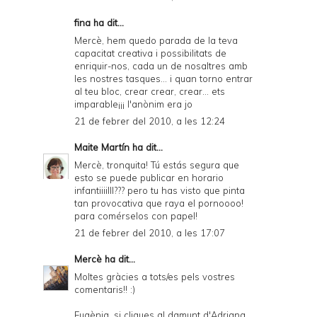
fina ha dit...
Mercè, hem quedo parada de la teva
capacitat creativa i possibilitats de
enriquir-nos, cada un de nosaltres amb
les nostres tasques... i quan torno entrar
al teu bloc, crear crear, crear... ets
imparable¡¡¡ l'anònim era jo
21 de febrer del 2010, a les 12:24
Maite Martín
ha dit...
Mercè, tronquita! Tú estás segura que
esto se puede publicar en horario
infantiiiilll??? pero tu has visto que pinta
tan provocativa que raya el pornoooo!
para comérselos con papel!
21 de febrer del 2010, a les 17:07
Mercè
ha dit...
Moltes gràcies a tots/es pels vostres
comentaris!! :)
Eugènia, si cliques al damunt d'Adriana