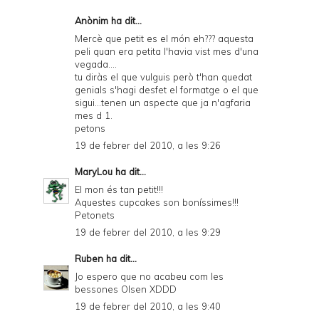
Anònim ha dit...
Mercè que petit es el món eh??? aquesta
peli quan era petita l'havia vist mes d'una
vegada....
tu diràs el que vulguis però t'han quedat
genials s'hagi desfet el formatge o el que
sigui...tenen un aspecte que ja n'agfaria
mes d 1.
petons
19 de febrer del 2010, a les 9:26
MaryLou
ha dit...
El mon és tan petit!!!
Aquestes cupcakes son boníssimes!!!
Petonets
19 de febrer del 2010, a les 9:29
Ruben
ha dit...
Jo espero que no acabeu com les
bessones Olsen XDDD
19 de febrer del 2010, a les 9:40