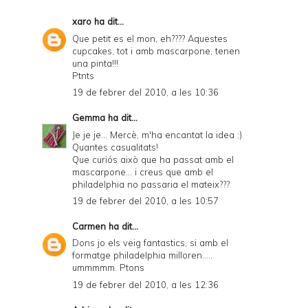
xaro
ha dit...
Que petit es el mon, eh???? Aquestes
cupcakes, tot i amb mascarpone, tenen
una pinta!!!
Ptnts
19 de febrer del 2010, a les 10:36
Gemma
ha dit...
Je je je... Mercè, m'ha encantat la idea :)
Quantes casualitats!
Que curiós això que ha passat amb el
mascarpone... i creus que amb el
philadelphia no passaria el mateix???
19 de febrer del 2010, a les 10:57
Carmen
ha dit...
Dons jo els veig fantastics, si amb el
formatge philadelphia milloren.....
ummmmm. Ptons
19 de febrer del 2010, a les 12:36