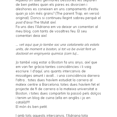
de ben petites quan els pares es divorcien i
aleshores es coneixen en uns campaments d'estiu
quan ja són més grans? (The parent Trap, en versió
original). Doncs si continueu llegint sabreu perquè el
post
d'avui l'he titulat així.
Fa uns dies l'Adriana em va deixar un comentari al
meu blog, com tants de vosaltres feu. El seu
comentari deia així:
... vet aqui que jo tambe soc una catalaneta als estats
units, de moment a boston, si tot va be aviat fent un
doctorat en enginyeria quimica (com tu)...
Jo també vaig estar a Boston fa uns anys, així que
em van fer gràcia tantes coincidències i li vaig
escriure. I d'aquí, uns quants intercanvis de
missatges amunt i avall... i una coincidència darrera
l'altra... totes dues havíem estudiat la carrera al
mateix centre a Barcelona, totes dues havíem fet el
projecte de fi de carrera a la mateixa universitat a
Boston, i totes dues compartim la passió pels dolços
i tenim un blog de cuina (ella en anglès i jo en
català)!!!!
El món és ben petit.
I amb tots aquests intercanvis, l'Adriana tota