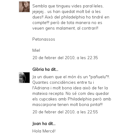
Sembla que tingueu vides paral·leles,
jejejej... us han quedat molt bé a les
dues!! Això del philadelphia ho tindré en
compte!!! però de tota manera no es
veuen gens malament, al contrari!!
Petonassos
Miel
20 de febrer del 2010, a les 22:35
Glòria
ha dit...
Ja un diuen que el món és un "pañuelu"!!.
Quantes coincidències entre tu i
l'Adriana i molt bona idea això de fer la
mateixa recepta. No sé com deu quedar
els cupcakes amb Philadelphia però amb
mascarpone tenen molt bona pinta!!!
20 de febrer del 2010, a les 22:55
Joan
ha dit...
Hola Mercé!