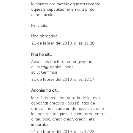
M'apunto ara mateix aquesta recepta,
aquests cupcakes tenen una pinta
espectacular.
Felicitats.
Una abraçada
21 de febrer del 2010, a les 11:28
fina ha dit...
Això si és doctorat en enginyeria
quimica¡¡¡¡ genial i bons.
salut Gemma¡¡
21 de febrer del 2010, a les 12:17
Anònim ha dit...
Mercè, hem quedo parada de la teva
capacitat creativa i possibilitats de
enriquir-nos, cada un de nosaltres amb
les nostres tasques... i quan torno entrar
al teu bloc, crear crear, crear... ets
imparable¡¡¡
21 de febrer del 2010, a les 12:23