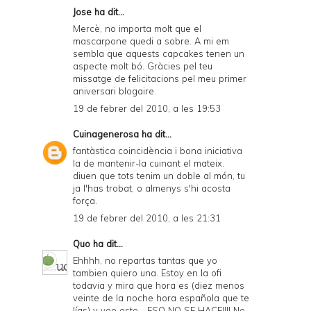
Jose
ha dit...
Mercè, no importa molt que el
mascarpone quedi a sobre. A mi em
sembla que aquests capcakes tenen un
aspecte molt bó. Gràcies pel teu
missatge de felicitacions pel meu primer
aniversari blogaire.
19 de febrer del 2010, a les 19:53
Cuinagenerosa
ha dit...
fantàstica coincidència i bona iniciativa
la de mantenir-la cuinant el mateix.
diuen que tots tenim un doble al món, tu
ja l'has trobat, o almenys s'hi acosta
força.
19 de febrer del 2010, a les 21:31
Quo
ha dit...
Ehhhh, no repartas tantas que yo
tambien quiero una. Estoy en la ofi
todavia y mira que hora es (diez menos
veinte de la noche hora española que te
lías) y veo esto... ESO NO SE HACE!!!! No