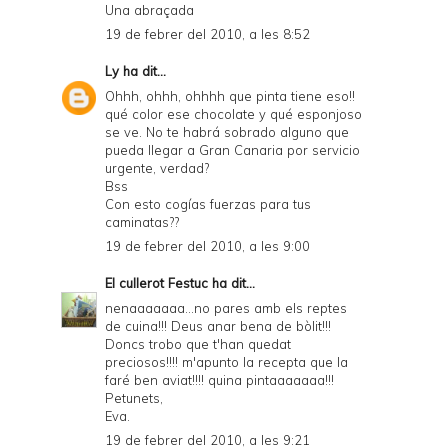
Una abraçada
19 de febrer del 2010, a les 8:52
Ly
ha dit...
Ohhh, ohhh, ohhhh que pinta tiene eso!!
qué color ese chocolate y qué esponjoso
se ve. No te habrá sobrado alguno que
pueda llegar a Gran Canaria por servicio
urgente, verdad?
Bss
Con esto cogías fuerzas para tus
caminatas??
19 de febrer del 2010, a les 9:00
El cullerot Festuc
ha dit...
nenaaaaaaa...no pares amb els reptes
de cuina!!! Deus anar bena de bòlit!!!
Doncs trobo que t'han quedat
preciosos!!!! m'apunto la recepta que la
faré ben aviat!!!! quina pintaaaaaaa!!!
Petunets,
Eva.
19 de febrer del 2010, a les 9:21