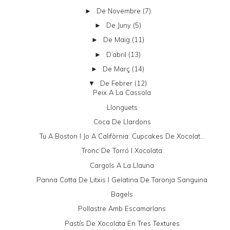
De Novembre
(7)
►
De Juny
(5)
►
De Maig
(11)
►
D’abril
(13)
►
De Març
(14)
►
De Febrer
(12)
▼
Peix A La Cassola
Llonguets
Coca De Llardons
Tu A Boston I Jo A Califòrnia: Cupcakes De Xocolat...
Tronc De Torró I Xocolata
Cargols A La Llauna
Panna Cotta De Litxis I Gelatina De Taronja Sanguina
Bagels
Pollastre Amb Escamarlans
Pastís De Xocolata En Tres Textures