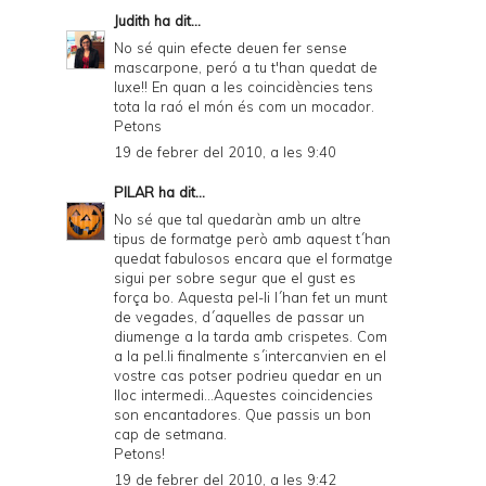
Judith
ha dit...
No sé quin efecte deuen fer sense
mascarpone, peró a tu t'han quedat de
luxe!! En quan a les coincidències tens
tota la raó el món és com un mocador.
Petons
19 de febrer del 2010, a les 9:40
PILAR
ha dit...
No sé que tal quedaràn amb un altre
tipus de formatge però amb aquest t´han
quedat fabulosos encara que el formatge
sigui per sobre segur que el gust es
força bo. Aquesta pel-li l´han fet un munt
de vegades, d´aquelles de passar un
diumenge a la tarda amb crispetes. Com
a la pel.li finalmente s´intercanvien en el
vostre cas potser podrieu quedar en un
lloc intermedi...Aquestes coincidencies
son encantadores. Que passis un bon
cap de setmana.
Petons!
19 de febrer del 2010, a les 9:42