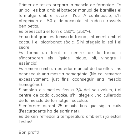
Primer de tot es prepara la mescla de formatge. En
un bol, es bat amb el batedor manual de barnilles el
formatge amb el sucre i l'ou. A continuació, s'hi
afegeixen els 50 g de xocolata triturada a trossets
ben petits.
Es preescalfa el forn a 180ºC (350ºF).
En un bol gran, es tamisa la farina juntament amb el
cacau i el bicarbonat sòdic. S'hi afegeix la sal i el
sucre.
Es forma un forat al centre de la farina, i
s'incorporen els líquids (aigua, oli, vinagre i
essència).
Es remena amb un batedor manual de barnilles fins
aconseguir una mescla homogènia. (No cal remenar
excessivament, just fins aconseguir una mescla
homogènia).
S'omplen els motlles fins a 3/4 del seu volum, i al
centre de cada cupcake, s'hi afegeix una cullerada
de la mescla de formatge i xocolata.
S'enfornen durant 25 minuts fins que siguin cuits
(l'escuradents ha de sortir net).
Es deixen refredar a temperatura ambient i ja estan
llestos!
Bon profit!