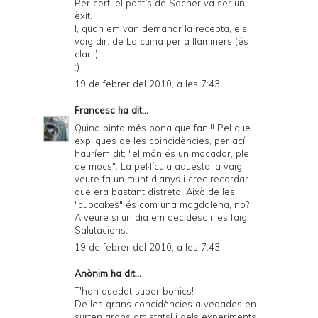
Per cert, el pastís de Sacher va ser un
èxit.
I, quan em van demanar la recepta, els
vaig dir: de La cuina per a llaminers (és
clar!!).
;)
19 de febrer del 2010, a les 7:43
Francesc
ha dit...
Quina pinta més bona que fan!!! Pel que
expliques de les coincidències, per ací
hauríem dit: "el món és un mocador, ple
de mocs". La pel·lícula aquesta la vaig
veure fa un munt d'anys i crec recordar
que era bastant distreta. Això de les
"cupcakes" és com una magdalena, no?
A veure si un dia em decidesc i les faig.
Salutacions.
19 de febrer del 2010, a les 7:43
Anònim ha dit...
T'han quedat super bonics!
De les grans concidències a vegades en
surten grans amistats! i dels experiments