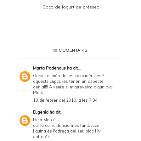
Coca de iogurt de préssec
40 COMENTARIS:
Marta Padenous
ha dit...
Genial el món de les coincidències!!! I
aquests cupcakes tenen un aspecte
genial!!! A veure si m'atreveixo algun dia!
Ptnts
19 de febrer del 2010, a les 7:34
Eugènia
ha dit...
Hola Mercè!!
quina coincidència més fantàstica!!
I quina és l'adreça del seu bloc i hi
entraré?