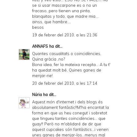
se si usar mascarpone es o no un
fracaso, pero tienen una pinta,
blanquitas y todo, que madre mia....
ainss, que hambre....
besos
19 de febrer del 2010, a les 21:36
ANNAFS
ha dit...
Quantes casualitats o coincidències,
Quina gràcia ,no?
Bona idea, fer la mateixa recepta... A tu t'
ha quedat molt bé, Quines ganes de
menjar-ne!
20 de febrer del 2010, a les 17:14
Núria
ha dit...
Aquest món d'internet i dels blogs és
absolutament fantàstic!!M'ha encantat la
forma en que us heu conegut i sobretot
que tingueu tantes coincidències... que
guay!! Però no m'oblidaré de dir que
aquest cupcakes són fantàstics...i venen
unes ganes de menjar-los...menys mal