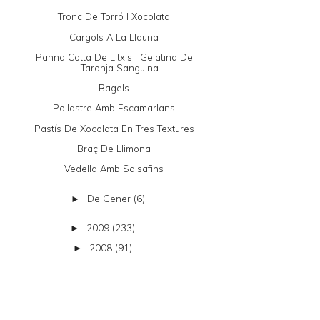
Tronc De Torró I Xocolata
Cargols A La Llauna
Panna Cotta De Litxis I Gelatina De
Taronja Sanguina
Bagels
Pollastre Amb Escamarlans
Pastís De Xocolata En Tres Textures
Braç De Llimona
Vedella Amb Salsafins
De Gener
(6)
►
2009
(233)
►
2008
(91)
►