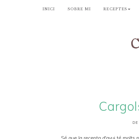
INICI
SOBRE MI
RECEPTES
Cargols
DE
Sé que la recepta d'avui té molts p