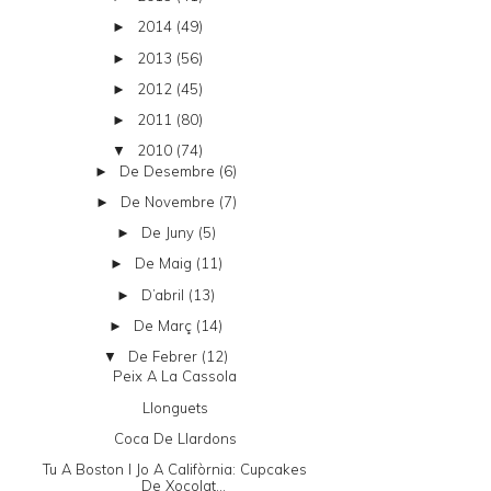
2014
(49)
►
2013
(56)
►
2012
(45)
►
2011
(80)
►
2010
(74)
▼
De Desembre
(6)
►
De Novembre
(7)
►
De Juny
(5)
►
De Maig
(11)
►
D’abril
(13)
►
De Març
(14)
►
De Febrer
(12)
▼
Peix A La Cassola
Llonguets
Coca De Llardons
Tu A Boston I Jo A Califòrnia: Cupcakes
De Xocolat...