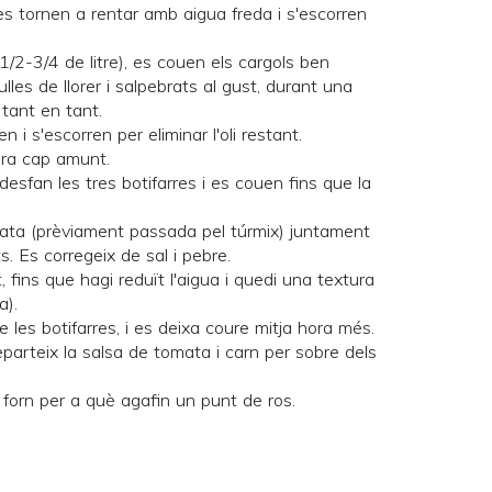
 es tornen a rentar amb aigua freda i s'escorren
/2-3/4 de litre), es couen els cargols ben
es de llorer i salpebrats al gust, durant una
tant en tant.
 i s'escorren per eliminar l'oli restant.
ara cap amunt.
desfan les tres botifarres i es couen fins que la
omata (prèviament passada pel túrmix) juntament
its. Es corregeix de sal i pebre.
 fins que hagi reduït l'aigua i quedi una textura
a).
 les botifarres, i es deixa coure mitja hora més.
eparteix la salsa de tomata i carn per sobre dels
l forn per a què agafin un punt de ros.