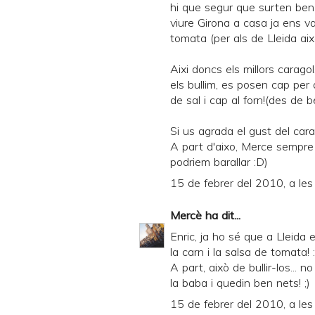
hi que segur que surten ben
viure Girona a casa ja ens 
tomata (per als de Lleida aix
Aixi doncs els millors carago
els bullim, es posen cap per 
de sal i cap al forn!(des de
Si us agrada el gust del cara
A part d'aixo, Merce sempre
podriem barallar :D)
15 de febrer del 2010, a les
Mercè
ha dit...
Enric, ja ho sé que a Lleida e
la carn i la salsa de tomata! 
A part, això de bullir-los... 
la baba i quedin ben nets! ;)
15 de febrer del 2010, a les