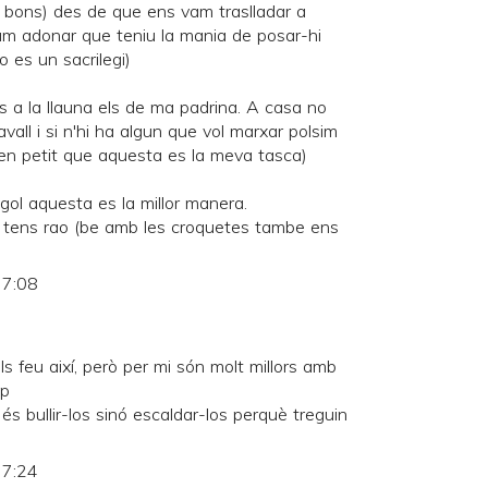
 bons) des de que ens vam traslladar a
vam adonar que teniu la mania de posar-hi
o es un sacrilegi)
ls a la llauna els de ma padrina. A casa no
avall i si n'hi ha algun que vol marxar polsim
 ben petit que aquesta es la meva tasca)
gol aquesta es la millor manera.
 tens rao (be amb les croquetes tambe ens
 7:08
ls feu així, però per mi són molt millors amb
:p
no és bullir-los sinó escaldar-los perquè treguin
 7:24