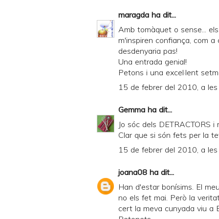
maragda
ha dit...
Amb tomàquet o sense... els
m'inspiren confiança, com a 
desdenyaria pas!
Una entrada genial!
Petons i una excel·lent set
15 de febrer del 2010, a les
Gemma
ha dit...
Jo sóc dels DETRACTORS i més
Clar que si són fets per la t
15 de febrer del 2010, a les
joana08
ha dit...
Han d'estar bonísims. El meu
no els fet mai. Però la veri
cert la meva cunyada viu a B