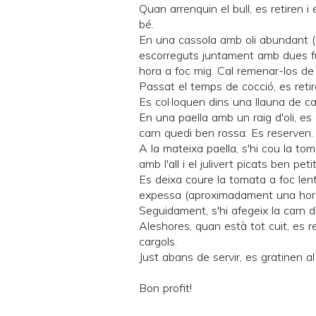
Quan arrenquin el bull, es retiren i
bé.
En una cassola amb oli abundant (1
escorreguts juntament amb dues full
hora a foc mig. Cal remenar-los de 
Passat el temps de cocció, es retiren
Es col·loquen dins una llauna de c
En una paella amb un raig d'oli, es 
carn quedi ben rossa. Es reserven.
A la mateixa paella, s'hi cou la t
amb l'all i el julivert picats ben pet
Es deixa coure la tomata a foc lent,
expessa (aproximadament una hor
Seguidament, s'hi afegeix la carn de
Aleshores, quan està tot cuit, es r
cargols.
Just abans de servir, es gratinen a
Bon profit!