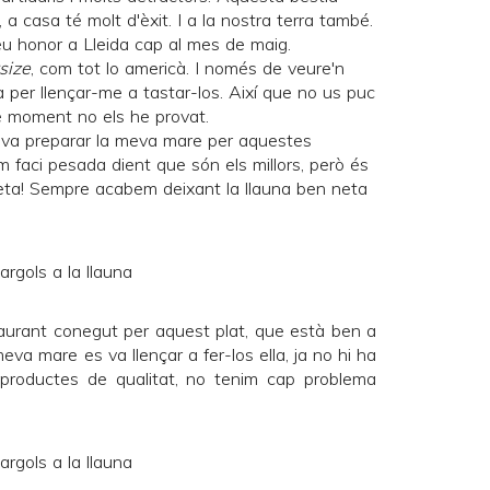
a casa té molt d'èxit. I a la nostra terra també.
u honor a Lleida cap al mes de maig.
size
, com tot lo americà. I només de veure'n
a per llençar-me a tastar-los. Així que no us puc
 de moment no els he provat.
 va preparar la meva mare per aquestes
 faci pesada dient que són els millors, però és
salseta! Sempre acabem deixant la llauna ben neta
aurant conegut per aquest plat, que està ben a
va mare es va llençar a fer-los ella, ja no hi ha
productes de qualitat, no tenim cap problema