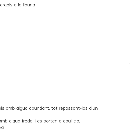
ols amb aigua abundant, tot repassant-los d'un
mb aigua freda, i es porten a ebullició,
va.