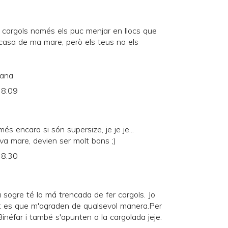
 cargols només els puc menjar en llocs que
casa de ma mare, però els teus no els
mana
 8:09
 encara si són supersize, je je je...
eva mare, devien ser molt bons ;)
 8:30
 sogre té la má trencada de fer cargols. Jo
tat es que m'agraden de qualsevol manera.Per
inéfar i també s'apunten a la cargolada jeje.