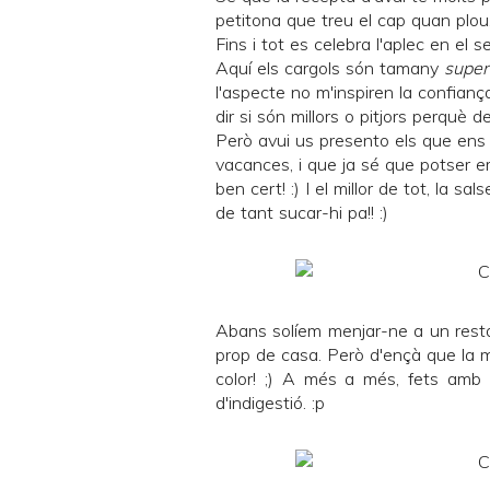
petitona que treu el cap quan plou, 
Fins i tot es celebra l'
aplec
en el se
Aquí els cargols són tamany
super
l'aspecte no m'inspiren la confianç
dir si són millors o pitjors perquè
Però avui us presento els que ens
vacances, i que ja sé que potser em
ben cert! :) I el millor de tot, la 
de tant sucar-hi pa!! :)
Abans solíem menjar-ne a un rest
prop de casa. Però d'ençà que la me
color! ;) A més a més, fets amb 
d'indigestió. :p