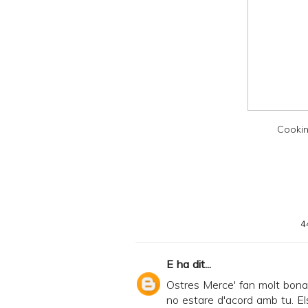
y
a
n
d
P
D
Cookin
F
4
E
ha dit...
Ostres Merce' fan molt bona
no estare d'acord amb tu. Els