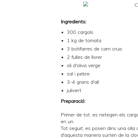
Ingredients:
300 cargols
1 kg de tomata
3 botifarres de carn crua
2 fulles de llorer
oli d'oliva verge
sal i pebre
3-4 grans d'all
julivert
Preparació:
Primer de tot, es netegen els carg
en un.
Tot seguit, es posen dins una olla a
d'aquesta manera surten de la clo