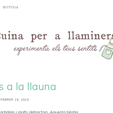
BOTIGA
 a la llauna
 FEBRER 15, 2010
artidaris i molts detractors. Aquesta bèstia