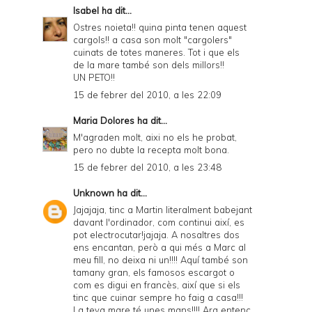
Isabel
ha dit...
Ostres noieta!! quina pinta tenen aquest
cargols!! a casa son molt "cargolers"
cuinats de totes maneres. Tot i que els
de la mare també son dels millors!!
UN PETO!!
15 de febrer del 2010, a les 22:09
Maria Dolores
ha dit...
M'agraden molt, aixi no els he probat,
pero no dubte la recepta molt bona.
15 de febrer del 2010, a les 23:48
Unknown
ha dit...
Jajajaja, tinc a Martin literalment babejant
davant l'ordinador, com continui així, es
pot electrocutar!jajaja. A nosaltres dos
ens encantan, però a qui més a Marc al
meu fill, no deixa ni un!!!! Aquí també son
tamany gran, els famosos escargot o
com es digui en francès, així que si els
tinc que cuinar sempre ho faig a casa!!!
La teva mare té unes mans!!!! Ara entenc