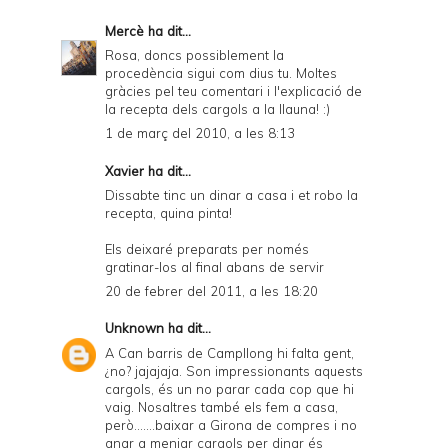
Mercè
ha dit...
Rosa, doncs possiblement la
procedència sigui com dius tu. Moltes
gràcies pel teu comentari i l'explicació de
la recepta dels cargols a la llauna! :)
1 de març del 2010, a les 8:13
Xavier
ha dit...
Dissabte tinc un dinar a casa i et robo la
recepta, quina pinta!
Els deixaré preparats per només
gratinar-los al final abans de servir
20 de febrer del 2011, a les 18:20
Unknown
ha dit...
A Can barris de Campllong hi falta gent,
¿no? jajajaja. Son impressionants aquests
cargols, és un no parar cada cop que hi
vaig. Nosaltres també els fem a casa,
però.......baixar a Girona de compres i no
anar a menjar cargols per dinar és