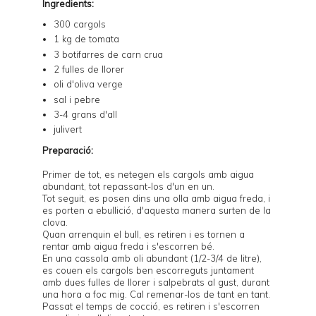
Ingredients:
300 cargols
1 kg de tomata
3 botifarres de carn crua
2 fulles de llorer
oli d'oliva verge
sal i pebre
3-4 grans d'all
julivert
Preparació:
Primer de tot, es netegen els cargols amb aigua
abundant, tot repassant-los d'un en un.
Tot seguit, es posen dins una olla amb aigua freda, i
es porten a ebullició, d'aquesta manera surten de la
clova.
Quan arrenquin el bull, es retiren i es tornen a
rentar amb aigua freda i s'escorren bé.
En una cassola amb oli abundant (1/2-3/4 de litre),
es couen els cargols ben escorreguts juntament
amb dues fulles de llorer i salpebrats al gust, durant
una hora a foc mig. Cal remenar-los de tant en tant.
Passat el temps de cocció, es retiren i s'escorren