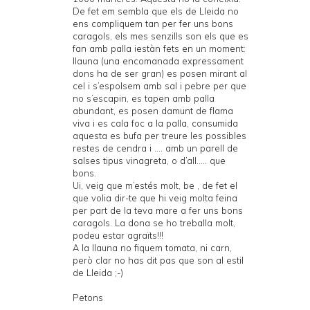
De fet em sembla que els de Lleida no
ens compliquem tan per fer uns bons
caragols, els mes senzills son els que es
fan amb palla iestàn fets en un moment:
llauna (una encomanada expressament
dons ha de ser gran) es posen mirant al
cel i s’espolsem amb sal i pebre per que
no s’escapin, es tapen amb palla
abundant, es posen damunt de flama
viva i es cala foc a la palla, consumida
aquesta es bufa per treure les possibles
restes de cendra i .... amb un parell de
salses tipus vinagreta, o d’all..... que
bons.
Ui, veig que m’estés molt, be , de fet el
que volia dir-te que hi veig molta feina
per part de la teva mare a fer uns bons
caragols. La dona se ho treballa molt,
podeu estar agraïts!!!
A la llauna no fiquem tomata, ni carn,
però clar no has dit pas que son al estil
de Lleida ;-)
Petons