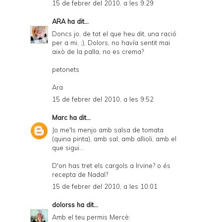
15 de febrer del 2010, a les 9:29
ARA
ha dit...
Doncs jo, de tot el que heu dit, una ració
per a mi, ;), Dolors, no havía sentit mai
això de la palla, no es crema?
petonets
Ara
15 de febrer del 2010, a les 9:52
Marc
ha dit...
Jo me'ls menjo amb salsa de tomata
(quina pinta), amb sal, amb allioli, amb el
que sigui...
D'on has tret els cargols a Irvine? o és
recepta de Nadal?
15 de febrer del 2010, a les 10:01
dolorss
ha dit...
Amb el teu permis Mercè: