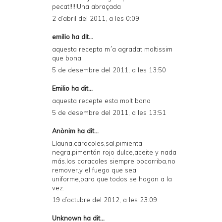
pecat!!!!!Una abraçada
2 d’abril del 2011, a les 0:09
emilio ha dit...
aquesta recepta m´a agradat moltissim
que bona
5 de desembre del 2011, a les 13:50
Emilio ha dit...
aquesta recepte esta molt bona
5 de desembre del 2011, a les 13:51
Anònim ha dit...
Llauna,caracoles,sal,pimienta
negra,pimentón rojo dulce,aceite y nada
más.los caracoles siempre bocarriba,no
remover,y el fuego que sea
uniforme,para que todos se hagan a la
vez.
19 d’octubre del 2012, a les 23:09
Unknown
ha dit...