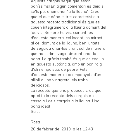
Aquests cargols segur que estan
boníssims! En algun comentari es deia si
se'ls pot anomenar "a la llauna". Crec
que el que dóna el tret característic a
aquesta recepta tradicional és que es
couen íntegrament a la llauna damunt del
foc viu. Sempre he vist cuinant-los
d'aquesta manera: col·locant-los mirant
al cel damunt de la llauna, ben juntets, i
de seguida anar-los tirant sal de manera
que no surtin i vagin deixant anar la
baba. La gràcia també és que es coguin
en aquesta subtància, amb un bon raig
d'oli i empolsats de pebre. Fets
d'aquesta manera, i acompanyats d'un
allioli o una vinagreta, els trobo
deliciosos.
La recepta que ens proposes crec que
aprofita la recepta dels cargols a la
cassola i dels cargols a la llauna. Una
bona idea!
Salut!
Rosa
26 de febrer del 2010, a les 12:43