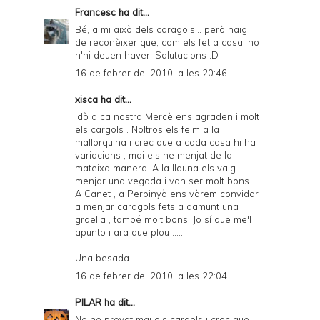
Francesc
ha dit...
Bé, a mi això dels caragols... però haig
de reconèixer que, com els fet a casa, no
n'hi deuen haver. Salutacions :D
16 de febrer del 2010, a les 20:46
xisca ha dit...
Idò a ca nostra Mercè ens agraden i molt
els cargols . Noltros els feim a la
mallorquina i crec que a cada casa hi ha
variacions , mai els he menjat de la
mateixa manera. A la llauna els vaig
menjar una vegada i van ser molt bons.
A Canet , a Perpinyà ens vàrem convidar
a menjar caragols fets a damunt una
graella , també molt bons. Jo sí que me'l
apunto i ara que plou ......
Una besada
16 de febrer del 2010, a les 22:04
PILAR
ha dit...
No he provat mai els cargols i crec que