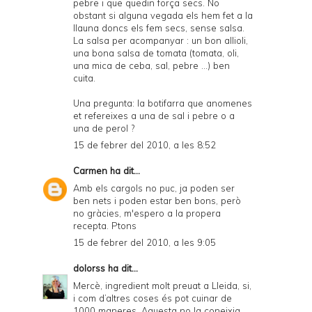
pebre i que quedin força secs. No
obstant si alguna vegada els hem fet a la
llauna doncs els fem secs, sense salsa.
La salsa per acompanyar : un bon allioli,
una bona salsa de tomata (tomata, oli,
una mica de ceba, sal, pebre ...) ben
cuita.
Una pregunta: la botifarra que anomenes
et refereixes a una de sal i pebre o a
una de perol ?
15 de febrer del 2010, a les 8:52
Carmen
ha dit...
Amb els cargols no puc, ja poden ser
ben nets i poden estar ben bons, però
no gràcies, m'espero a la propera
recepta. Ptons
15 de febrer del 2010, a les 9:05
dolorss
ha dit...
Mercè, ingredient molt preuat a Lleida, si,
i com d’altres coses és pot cuinar de
1000 maneres. Aquesta no la coneixia.