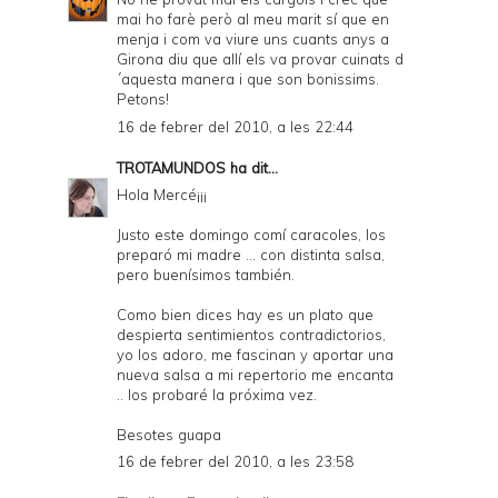
mai ho farè però al meu marit sí que en
menja i com va viure uns cuants anys a
Girona diu que allí els va provar cuinats d
´aquesta manera i que son bonissims.
Petons!
16 de febrer del 2010, a les 22:44
TROTAMUNDOS
ha dit...
Hola Mercé¡¡¡
Justo este domingo comí caracoles, los
preparó mi madre ... con distinta salsa,
pero buenísimos también.
Como bien dices hay es un plato que
despierta sentimientos contradictorios,
yo los adoro, me fascinan y aportar una
nueva salsa a mi repertorio me encanta
.. los probaré la próxima vez.
Besotes guapa
16 de febrer del 2010, a les 23:58