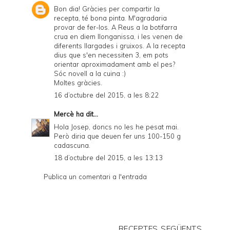
Bon dia! Gràcies per compartir la
recepta, té bona pinta. M'agradaria
provar de fer-los. A Reus a la botifarra
crua en diem llonganissa, i les venen de
diferents llargades i gruixos. A la recepta
dius que s'en necessiten 3, em pots
orientar aproximadament amb el pes?
Sóc novell a la cuina :)
Moltes gràcies.
16 d’octubre del 2015, a les 8:22
Mercè
ha dit...
Hola Josep, doncs no les he pesat mai.
Però diria que deuen fer uns 100-150 g
cadascuna.
18 d’octubre del 2015, a les 13:13
Publica un comentari a l'entrada
RECEPTES SEGÜENTS