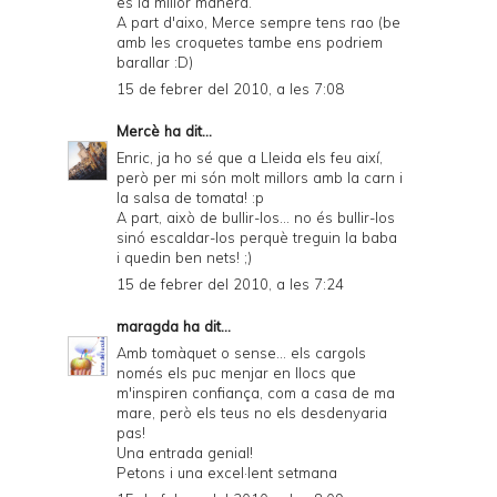
es la millor manera.
A part d'aixo, Merce sempre tens rao (be
amb les croquetes tambe ens podriem
barallar :D)
15 de febrer del 2010, a les 7:08
Mercè
ha dit...
Enric, ja ho sé que a Lleida els feu així,
però per mi són molt millors amb la carn i
la salsa de tomata! :p
A part, això de bullir-los... no és bullir-los
sinó escaldar-los perquè treguin la baba
i quedin ben nets! ;)
15 de febrer del 2010, a les 7:24
maragda
ha dit...
Amb tomàquet o sense... els cargols
només els puc menjar en llocs que
m'inspiren confiança, com a casa de ma
mare, però els teus no els desdenyaria
pas!
Una entrada genial!
Petons i una excel·lent setmana