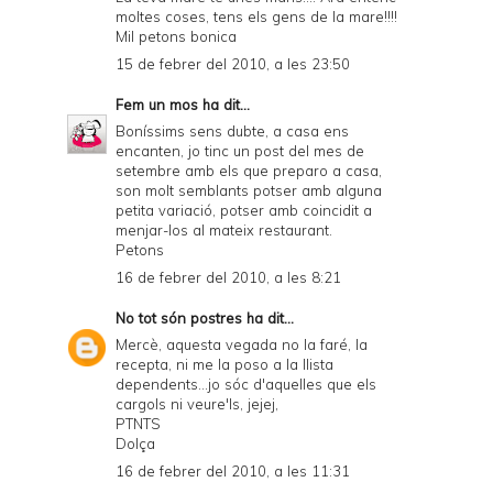
moltes coses, tens els gens de la mare!!!!
Mil petons bonica
15 de febrer del 2010, a les 23:50
Fem un mos
ha dit...
Boníssims sens dubte, a casa ens
encanten, jo tinc un post del mes de
setembre amb els que preparo a casa,
son molt semblants potser amb alguna
petita variació, potser amb coincidit a
menjar-los al mateix restaurant.
Petons
16 de febrer del 2010, a les 8:21
No tot són postres
ha dit...
Mercè, aquesta vegada no la faré, la
recepta, ni me la poso a la llista
dependents...jo sóc d'aquelles que els
cargols ni veure'ls, jejej,
PTNTS
Dolça
16 de febrer del 2010, a les 11:31