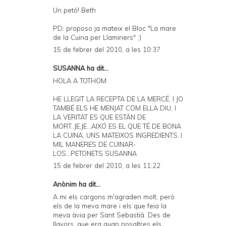
Un petó! Beth
PD: proposo ja mateix el Bloc "La mare
de la Cuina per Llaminers" ;)
15 de febrer del 2010, a les 10:37
SUSANNA
ha dit...
HOLA A TOTHOM
HE LLEGIT LA RECEPTA DE LA MERCÉ, I JO
TAMBÉ ELS HE MENJAT COM ELLA DIU, I
LA VERITAT ES QUE ESTÀN DE
MORT..JE,JE...AIXÓ ES EL QUE TÉ DE BONA
LA CUINA, UNS MATEIXOS INGREDIENTS..I
MIL MANERES DE CUINAR-
LOS...PETONETS SUSANNA
15 de febrer del 2010, a les 11:22
Anònim ha dit...
A mi els cargons m'agraden molt, però
els de la meva mare i els que feia la
meva àvia per Sant Sebastià. Des de
llavors, que era quan nosaltres els