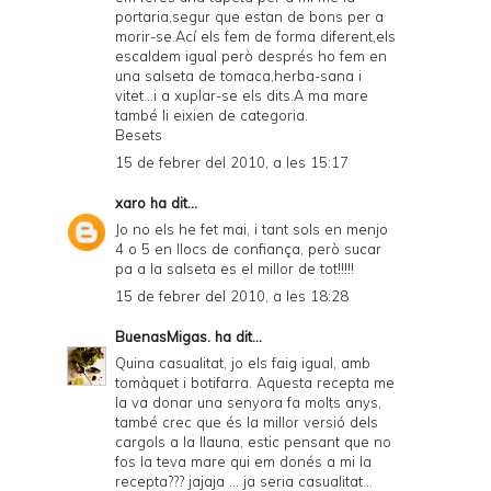
portaria,segur que estan de bons per a
morir-se.Ací els fem de forma diferent,els
escaldem igual però després ho fem en
una salseta de tomaca,herba-sana i
vitet...i a xuplar-se els dits.A ma mare
també li eixien de categoria.
Besets
15 de febrer del 2010, a les 15:17
xaro
ha dit...
Jo no els he fet mai, i tant sols en menjo
4 o 5 en llocs de confiança, però sucar
pa a la salseta es el millor de tot!!!!!
15 de febrer del 2010, a les 18:28
BuenasMigas.
ha dit...
Quina casualitat, jo els faig igual, amb
tomàquet i botifarra. Aquesta recepta me
la va donar una senyora fa molts anys,
també crec que és la millor versió dels
cargols a la llauna, estic pensant que no
fos la teva mare qui em donés a mi la
recepta??? jajaja ... ja seria casualitat...