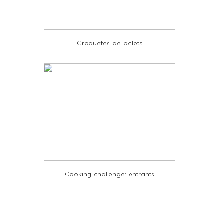
d
P
D
Croquetes de bolets
F
Cooking challenge: entrants