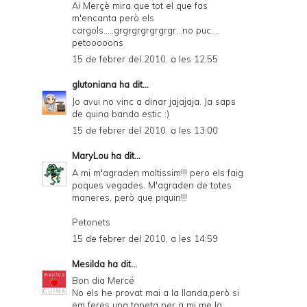
Ai Merçè mira que tot el que fas
m'encanta però els
cargols.....grgrgrgrgrgrgr...no puc....
petooooons
15 de febrer del 2010, a les 12:55
glutoniana
ha dit...
Jo avui no vinc a dinar jajajaja. Ja saps
de quina banda estic :)
15 de febrer del 2010, a les 13:00
MaryLou
ha dit...
A mi m'agraden moltissim!!! pero els faig
poques vegades. M'agraden de totes
maneres, però que piquin!!!
Petonets
15 de febrer del 2010, a les 14:59
Mesilda
ha dit...
Bon dia Mercé
No els he provat mai a la llanda,però si
em feres una tapeta per a mi me la