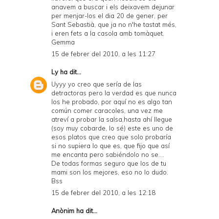
anavem a buscar i els deixavem dejunar
per menjar-los el dia 20 de gener, per
Sant Sebastià, que ja no n'he tastat més,
i eren fets a la casola amb tomàquet.
Gemma
15 de febrer del 2010, a les 11:27
Ly
ha dit...
Uyyy yo creo que sería de las
detractoras pero la verdad es que nunca
los he probado, por aquí no es algo tan
común comer caracoles, una vez me
atreví a probar la salsa,hasta ahí llegue
(soy muy cobarde, lo sé) este es uno de
esos platos que creo que solo probaría
si no supiera lo que es, que fijo que así
me encanta pero sabiéndolo no se....
De todas formas seguro que los de tu
mami son los mejores, eso no lo dudo.
Bss
15 de febrer del 2010, a les 12:18
Anònim ha dit...