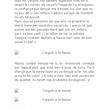
Aquí els cargols són tamany
supersize
, com tot lo
americà. I només de veure'n l'aspecte no m'inspiren
la confiança per llençar-me a tastar-los. Així que no
us puc dir si són millors o pitjors perquè de moment
no els he provat.
Però avui us presento els que ens va preparar la
meva mare per aquestes vacances, i que ja sé que
potser em faci pesada dient que són els millors,
però és ben cert! :) I el millor de tot, la salseta!
Sempre acabem deixant la llauna ben neta de tant
sucar-hi pa!! :)
Abans solíem menjar-ne a un restaurant conegut
per aquest plat, que està ben a prop de casa. Però
d'ençà que la meva mare es va llençar a fer-los ella,
ja no hi ha color! ;) A més a més, fets amb productes
de qualitat, no tenim cap problema d'indigestió. :p