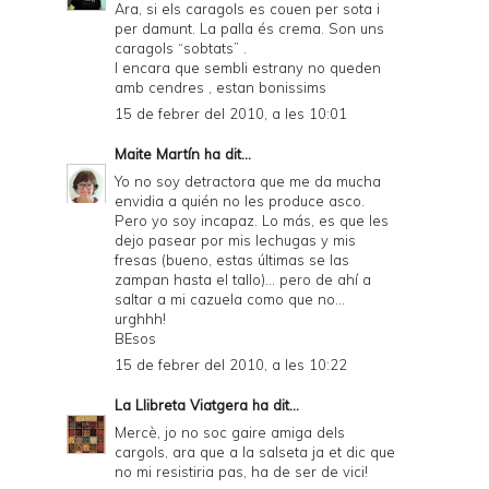
Ara, si els caragols es couen per sota i
per damunt. La palla és crema. Son uns
caragols “sobtats” .
I encara que sembli estrany no queden
amb cendres , estan bonissims
15 de febrer del 2010, a les 10:01
Maite Martín
ha dit...
Yo no soy detractora que me da mucha
envidia a quién no les produce asco.
Pero yo soy incapaz. Lo más, es que les
dejo pasear por mis lechugas y mis
fresas (bueno, estas últimas se las
zampan hasta el tallo)... pero de ahí a
saltar a mi cazuela como que no...
urghhh!
BEsos
15 de febrer del 2010, a les 10:22
La Llibreta Viatgera
ha dit...
Mercè, jo no soc gaire amiga dels
cargols, ara que a la salseta ja et dic que
no mi resistiria pas, ha de ser de vici!