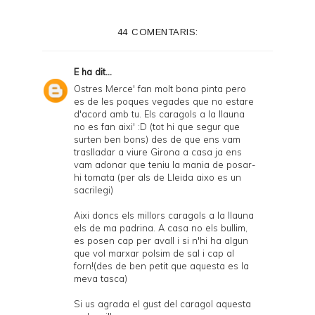
44 COMENTARIS:
E
ha dit...
Ostres Merce' fan molt bona pinta pero
es de les poques vegades que no estare
d'acord amb tu. Els caragols a la llauna
no es fan aixi' :D (tot hi que segur que
surten ben bons) des de que ens vam
traslladar a viure Girona a casa ja ens
vam adonar que teniu la mania de posar-
hi tomata (per als de Lleida aixo es un
sacrilegi)
Aixi doncs els millors caragols a la llauna
els de ma padrina. A casa no els bullim,
es posen cap per avall i si n'hi ha algun
que vol marxar polsim de sal i cap al
forn!(des de ben petit que aquesta es la
meva tasca)
Si us agrada el gust del caragol aquesta