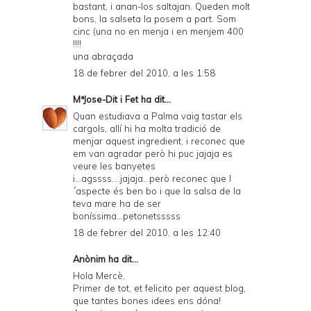
bastant, i anan-los saltajan. Queden molt
bons, la salseta la posem a part. Som
cinc (una no en menja i en menjem 400
!!!!
una abraçada
18 de febrer del 2010, a les 1:58
MªJose-Dit i Fet
ha dit...
Quan estudiava a Palma vaig tastar els
cargols, allí hi ha molta tradició de
menjar aquest ingredient, i reconec que
em van agradar però hi puc jajaja es
veure les banyetes
i...agssss....jajaja...però reconec que l
´aspecte és ben bo i que la salsa de la
teva mare ha de ser
boníssima...petonetsssss
18 de febrer del 2010, a les 12:40
Anònim ha dit...
Hola Mercè,
Primer de tot, et felicito per aquest blog,
que tantes bones idees ens dóna!