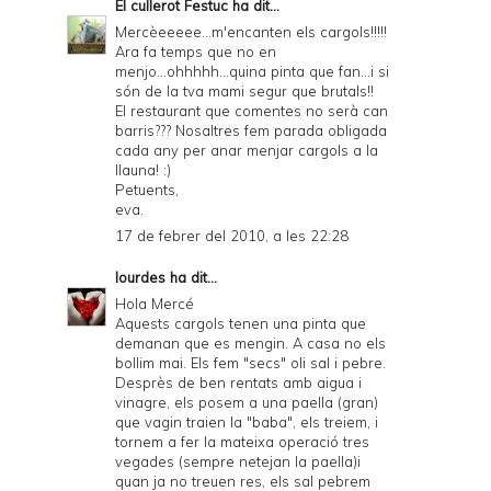
El cullerot Festuc
ha dit...
Mercèeeeee...m'encanten els cargols!!!!!
Ara fa temps que no en
menjo...ohhhhh...quina pinta que fan...i si
són de la tva mami segur que brutals!!
El restaurant que comentes no serà can
barris??? Nosaltres fem parada obligada
cada any per anar menjar cargols a la
llauna! :)
Petuents,
eva.
17 de febrer del 2010, a les 22:28
lourdes
ha dit...
Hola Mercé
Aquests cargols tenen una pinta que
demanan que es mengin. A casa no els
bollim mai. Els fem "secs" oli sal i pebre.
Desprès de ben rentats amb aigua i
vinagre, els posem a una paella (gran)
que vagin traien la "baba", els treiem, i
tornem a fer la mateixa operació tres
vegades (sempre netejan la paella)i
quan ja no treuen res, els sal pebrem