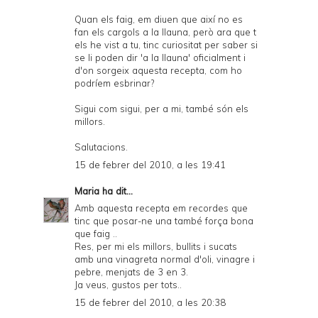
Quan els faig, em diuen que així no es
fan els cargols a la llauna, però ara que t
els he vist a tu, tinc curiositat per saber si
se li poden dir 'a la llauna' oficialment i
d'on sorgeix aquesta recepta, com ho
podríem esbrinar?
Sigui com sigui, per a mi, també són els
millors.
Salutacions.
15 de febrer del 2010, a les 19:41
Maria
ha dit...
Amb aquesta recepta em recordes que
tinc que posar-ne una també força bona
que faig ..
Res, per mi els millors, bullits i sucats
amb una vinagreta normal d'oli, vinagre i
pebre, menjats de 3 en 3.
Ja veus, gustos per tots..
15 de febrer del 2010, a les 20:38