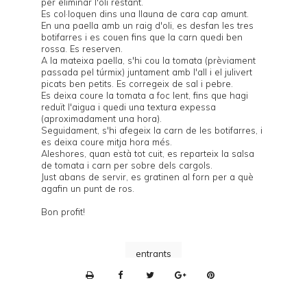
per eliminar l'oli restant.
Es col·loquen dins una llauna de cara cap amunt.
En una paella amb un raig d'oli, es desfan les tres
botifarres i es couen fins que la carn quedi ben
rossa. Es reserven.
A la mateixa paella, s'hi cou la tomata (prèviament
passada pel túrmix) juntament amb l'all i el julivert
picats ben petits. Es corregeix de sal i pebre.
Es deixa coure la tomata a foc lent, fins que hagi
reduït l'aigua i quedi una textura expessa
(aproximadament una hora).
Seguidament, s'hi afegeix la carn de les botifarres, i
es deixa coure mitja hora més.
Aleshores, quan està tot cuit, es reparteix la salsa
de tomata i carn per sobre dels cargols.
Just abans de servir, es gratinen al forn per a què
agafin un punt de ros.
Bon profit!
entrants
P
r