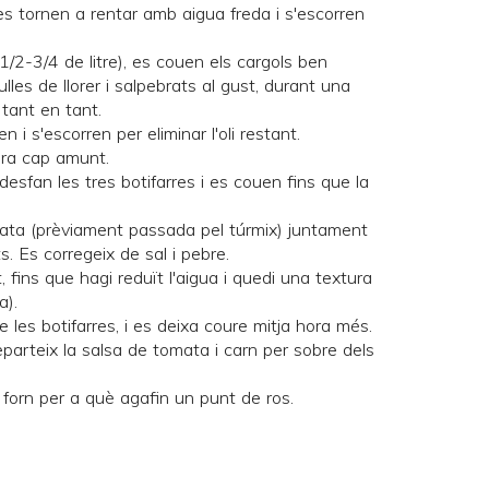
 es tornen a rentar amb aigua freda i s'escorren
/2-3/4 de litre), es couen els cargols ben
es de llorer i salpebrats al gust, durant una
tant en tant.
 i s'escorren per eliminar l'oli restant.
ara cap amunt.
desfan les tres botifarres i es couen fins que la
omata (prèviament passada pel túrmix) juntament
its. Es corregeix de sal i pebre.
 fins que hagi reduït l'aigua i quedi una textura
a).
 les botifarres, i es deixa coure mitja hora més.
eparteix la salsa de tomata i carn per sobre dels
l forn per a què agafin un punt de ros.