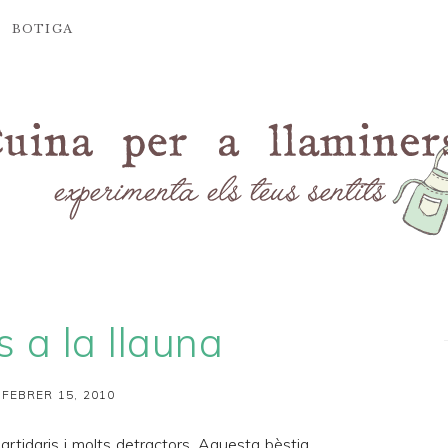
BOTIGA
 a la llauna
 FEBRER 15, 2010
artidaris i molts detractors. Aquesta bèstia