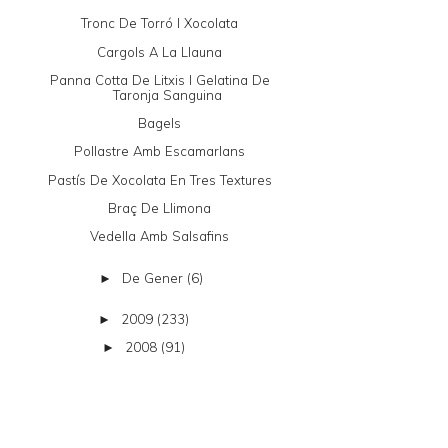
Tronc De Torró I Xocolata
Cargols A La Llauna
Panna Cotta De Litxis I Gelatina De
Taronja Sanguina
Bagels
Pollastre Amb Escamarlans
Pastís De Xocolata En Tres Textures
Braç De Llimona
Vedella Amb Salsafins
De Gener
(6)
►
2009
(233)
►
2008
(91)
►