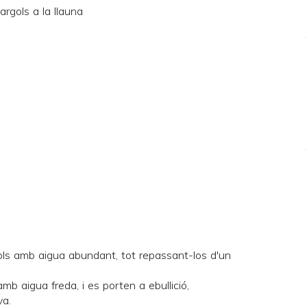
ols amb aigua abundant, tot repassant-los d'un
mb aigua freda, i es porten a ebullició,
va.