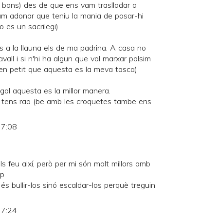
 bons) des de que ens vam traslladar a
vam adonar que teniu la mania de posar-hi
o es un sacrilegi)
ls a la llauna els de ma padrina. A casa no
avall i si n'hi ha algun que vol marxar polsim
 ben petit que aquesta es la meva tasca)
gol aquesta es la millor manera.
 tens rao (be amb les croquetes tambe ens
 7:08
ls feu així, però per mi són molt millors amb
:p
no és bullir-los sinó escaldar-los perquè treguin
 7:24