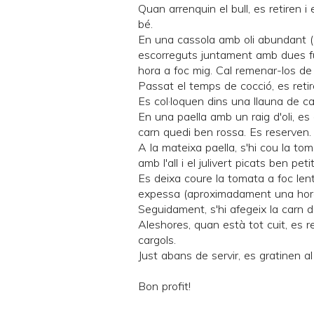
Quan arrenquin el bull, es retiren i
bé.
En una cassola amb oli abundant (1
escorreguts juntament amb dues full
hora a foc mig. Cal remenar-los de 
Passat el temps de cocció, es retiren
Es col·loquen dins una llauna de c
En una paella amb un raig d'oli, es 
carn quedi ben rossa. Es reserven.
A la mateixa paella, s'hi cou la t
amb l'all i el julivert picats ben pet
Es deixa coure la tomata a foc lent,
expessa (aproximadament una hor
Seguidament, s'hi afegeix la carn de
Aleshores, quan està tot cuit, es r
cargols.
Just abans de servir, es gratinen a
Bon profit!