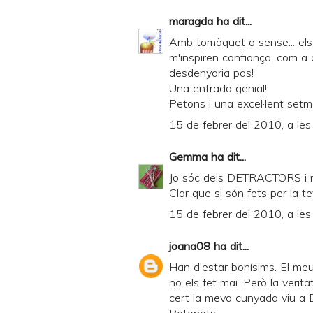
maragda
ha dit...
Amb tomàquet o sense... els
m'inspiren confiança, com a 
desdenyaria pas!
Una entrada genial!
Petons i una excel·lent set
15 de febrer del 2010, a les
Gemma
ha dit...
Jo sóc dels DETRACTORS i més
Clar que si són fets per la t
15 de febrer del 2010, a les
joana08
ha dit...
Han d'estar bonísims. El meu
no els fet mai. Però la veri
cert la meva cunyada viu a B