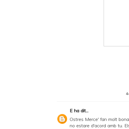
y
a
n
d
P
D
F
4
E
ha dit...
Ostres Merce' fan molt bona
no estare d'acord amb tu. Els