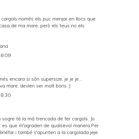
 cargols només els puc menjar en llocs que
casa de ma mare, però els teus no els
mana
 8:09
 encara si són supersize, je je je...
eva mare, devien ser molt bons ;)
 8:30
 sogre té la má trencada de fer cargols. Jo
tat es que m'agraden de qualsevol manera.Per
inéfar i també s'apunten a la cargolada jeje.