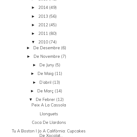
2014
(49)
►
2013
(56)
►
2012
(45)
►
2011
(80)
►
2010
(74)
▼
De Desembre
(6)
►
De Novembre
(7)
►
De Juny
(5)
►
De Maig
(11)
►
D’abril
(13)
►
De Març
(14)
►
De Febrer
(12)
▼
Peix A La Cassola
Llonguets
Coca De Llardons
Tu A Boston I Jo A Califòrnia: Cupcakes
De Xocolat...