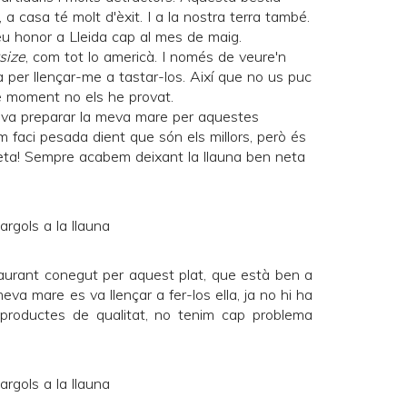
a casa té molt d'èxit. I a la nostra terra també.
u honor a Lleida cap al mes de maig.
size
, com tot lo americà. I només de veure'n
a per llençar-me a tastar-los. Així que no us puc
 de moment no els he provat.
 va preparar la meva mare per aquestes
 faci pesada dient que són els millors, però és
salseta! Sempre acabem deixant la llauna ben neta
aurant conegut per aquest plat, que està ben a
va mare es va llençar a fer-los ella, ja no hi ha
productes de qualitat, no tenim cap problema