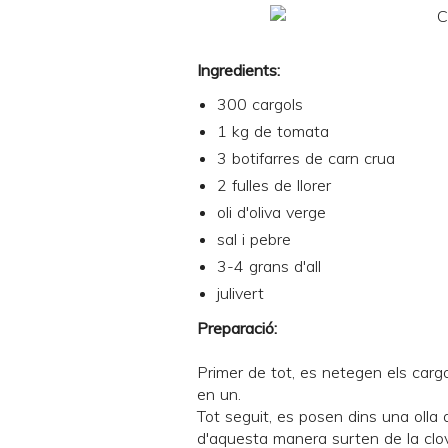
Ingredients:
300 cargols
1 kg de tomata
3 botifarres de carn crua
2 fulles de llorer
oli d'oliva verge
sal i pebre
3-4 grans d'all
julivert
Preparació:
Primer de tot, es netegen els carg
en un.
Tot seguit, es posen dins una olla a
d'aquesta manera surten de la clo