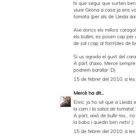
hi que segur que surten ben
viure Girona a casa ja ens 
tomata (per als de Lleida aix
Aixi doncs els millors carago
els bullim, es posen cap per 
de sal i cap al forn!(des de
Si us agrada el gust del cara
A part d'aixo, Merce sempre
podriem barallar :D)
15 de febrer del 2010, a les
Mercè
ha dit...
Enric, ja ho sé que a Lleida e
la carn i la salsa de tomata! 
A part, això de bullir-los... 
la baba i quedin ben nets! ;)
15 de febrer del 2010, a les