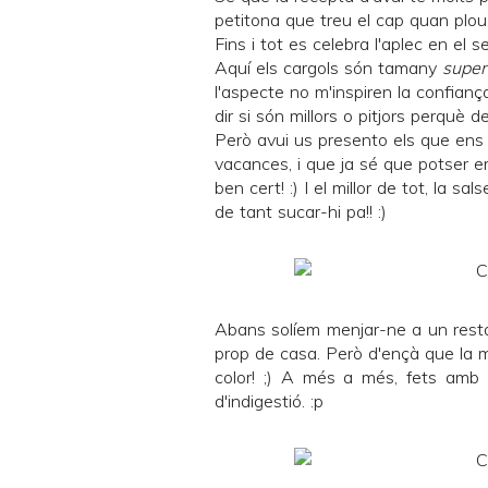
petitona que treu el cap quan plou, 
Fins i tot es celebra l'
aplec
en el se
Aquí els cargols són tamany
super
l'aspecte no m'inspiren la confianç
dir si són millors o pitjors perquè
Però avui us presento els que ens
vacances, i que ja sé que potser em
ben cert! :) I el millor de tot, la 
de tant sucar-hi pa!! :)
Abans solíem menjar-ne a un rest
prop de casa. Però d'ençà que la me
color! ;) A més a més, fets amb 
d'indigestió. :p