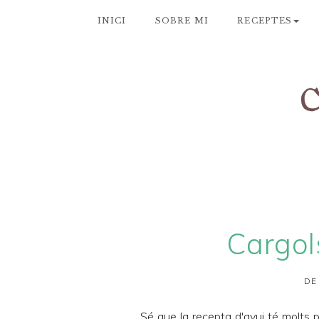
INICI
SOBRE MI
RECEPTES
Cargols
DE
Sé que la recepta d'avui té molts p