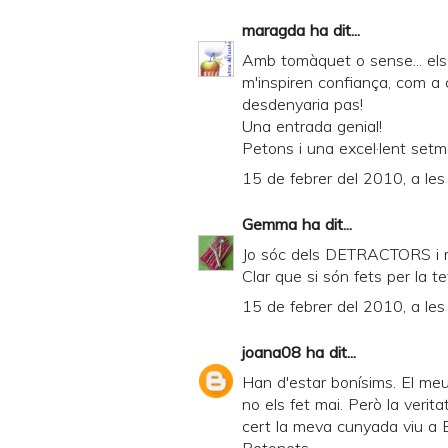
maragda
ha dit...
Amb tomàquet o sense... els
m'inspiren confiança, com a 
desdenyaria pas!
Una entrada genial!
Petons i una excel·lent set
15 de febrer del 2010, a les
Gemma
ha dit...
Jo sóc dels DETRACTORS i més
Clar que si són fets per la t
15 de febrer del 2010, a les
joana08
ha dit...
Han d'estar bonísims. El meu
no els fet mai. Però la veri
cert la meva cunyada viu a B