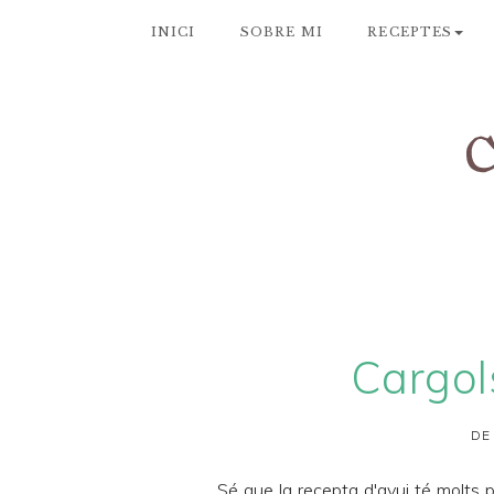
INICI
SOBRE MI
RECEPTES
Cargols
DE
Sé que la recepta d'avui té molts p