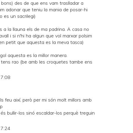
 bons) des de que ens vam traslladar a
vam adonar que teniu la mania de posar-hi
o es un sacrilegi)
ls a la llauna els de ma padrina. A casa no
avall i si n'hi ha algun que vol marxar polsim
 ben petit que aquesta es la meva tasca)
gol aquesta es la millor manera.
 tens rao (be amb les croquetes tambe ens
 7:08
ls feu així, però per mi són molt millors amb
:p
no és bullir-los sinó escaldar-los perquè treguin
 7:24