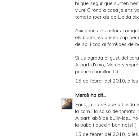
hi que segur que surten ben
viure Girona a casa ja ens 
tomata (per als de Lleida aix
Aixi doncs els millors carago
els bullim, es posen cap per 
de sal i cap al forn!(des de
Si us agrada el gust del cara
A part d'aixo, Merce sempre
podriem barallar :D)
15 de febrer del 2010, a les
Mercè
ha dit...
Enric, ja ho sé que a Lleida e
la carn i la salsa de tomata! 
A part, això de bullir-los... 
la baba i quedin ben nets! ;)
15 de febrer del 2010, a les