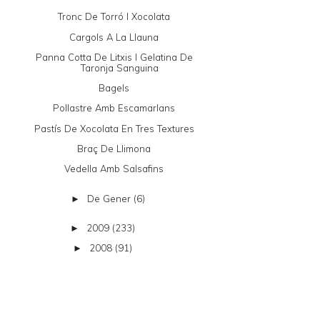
Tronc De Torró I Xocolata
Cargols A La Llauna
Panna Cotta De Litxis I Gelatina De
Taronja Sanguina
Bagels
Pollastre Amb Escamarlans
Pastís De Xocolata En Tres Textures
Braç De Llimona
Vedella Amb Salsafins
De Gener
(6)
►
2009
(233)
►
2008
(91)
►