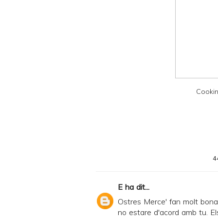
y
a
n
d
P
D
Cookin
F
4
E
ha dit...
Ostres Merce' fan molt bona
no estare d'acord amb tu. Els