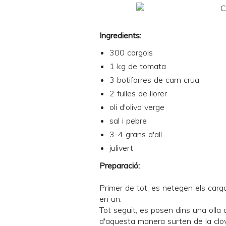
Ingredients:
300 cargols
1 kg de tomata
3 botifarres de carn crua
2 fulles de llorer
oli d'oliva verge
sal i pebre
3-4 grans d'all
julivert
Preparació:
Primer de tot, es netegen els carg
en un.
Tot seguit, es posen dins una olla a
d'aquesta manera surten de la clo