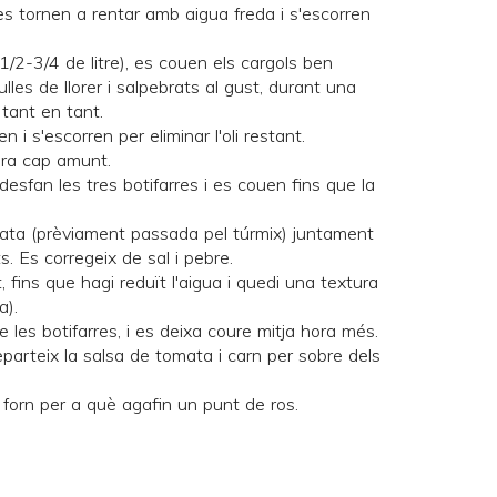
 es tornen a rentar amb aigua freda i s'escorren
/2-3/4 de litre), es couen els cargols ben
es de llorer i salpebrats al gust, durant una
tant en tant.
 i s'escorren per eliminar l'oli restant.
ara cap amunt.
desfan les tres botifarres i es couen fins que la
omata (prèviament passada pel túrmix) juntament
its. Es corregeix de sal i pebre.
 fins que hagi reduït l'aigua i quedi una textura
a).
 les botifarres, i es deixa coure mitja hora més.
eparteix la salsa de tomata i carn per sobre dels
l forn per a què agafin un punt de ros.