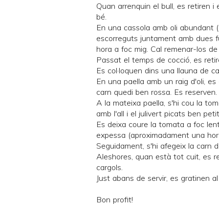
Quan arrenquin el bull, es retiren i
bé.
En una cassola amb oli abundant (1
escorreguts juntament amb dues full
hora a foc mig. Cal remenar-los de 
Passat el temps de cocció, es retiren
Es col·loquen dins una llauna de c
En una paella amb un raig d'oli, es 
carn quedi ben rossa. Es reserven.
A la mateixa paella, s'hi cou la t
amb l'all i el julivert picats ben pet
Es deixa coure la tomata a foc lent,
expessa (aproximadament una hor
Seguidament, s'hi afegeix la carn de
Aleshores, quan està tot cuit, es r
cargols.
Just abans de servir, es gratinen a
Bon profit!