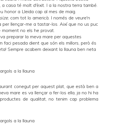
a casa té molt d'èxit. I a la nostra terra també.
u honor a Lleida cap al mes de maig.
size
, com tot lo americà. I només de veure'n
a per llençar-me a tastar-los. Així que no us puc
 de moment no els he provat.
 va preparar la meva mare per aquestes
 faci pesada dient que són els millors, però és
salseta! Sempre acabem deixant la llauna ben neta
aurant conegut per aquest plat, que està ben a
va mare es va llençar a fer-los ella, ja no hi ha
productes de qualitat, no tenim cap problema