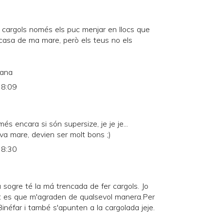
 cargols només els puc menjar en llocs que
casa de ma mare, però els teus no els
mana
 8:09
 encara si són supersize, je je je...
eva mare, devien ser molt bons ;)
 8:30
 sogre té la má trencada de fer cargols. Jo
tat es que m'agraden de qualsevol manera.Per
inéfar i també s'apunten a la cargolada jeje.