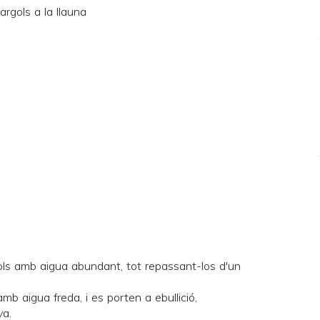
ols amb aigua abundant, tot repassant-los d'un
mb aigua freda, i es porten a ebullició,
va.