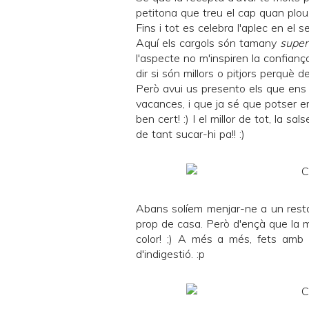
petitona que treu el cap quan plou, 
Fins i tot es celebra l'
aplec
en el se
Aquí els cargols són tamany
super
l'aspecte no m'inspiren la confianç
dir si són millors o pitjors perquè
Però avui us presento els que ens
vacances, i que ja sé que potser em
ben cert! :) I el millor de tot, la 
de tant sucar-hi pa!! :)
Abans solíem menjar-ne a un rest
prop de casa. Però d'ençà que la me
color! ;) A més a més, fets amb 
d'indigestió. :p