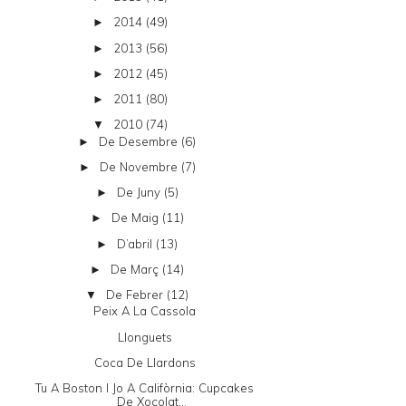
2014
(49)
►
2013
(56)
►
2012
(45)
►
2011
(80)
►
2010
(74)
▼
De Desembre
(6)
►
De Novembre
(7)
►
De Juny
(5)
►
De Maig
(11)
►
D’abril
(13)
►
De Març
(14)
►
De Febrer
(12)
▼
Peix A La Cassola
Llonguets
Coca De Llardons
Tu A Boston I Jo A Califòrnia: Cupcakes
De Xocolat...