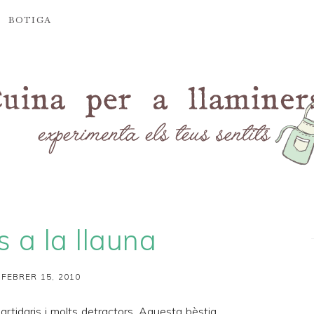
BOTIGA
 a la llauna
 FEBRER 15, 2010
artidaris i molts detractors. Aquesta bèstia