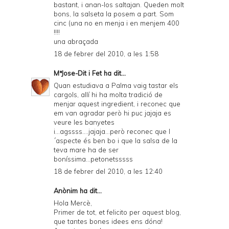
bastant, i anan-los saltajan. Queden molt
bons, la salseta la posem a part. Som
cinc (una no en menja i en menjem 400
!!!!
una abraçada
18 de febrer del 2010, a les 1:58
MªJose-Dit i Fet
ha dit...
Quan estudiava a Palma vaig tastar els
cargols, allí hi ha molta tradició de
menjar aquest ingredient, i reconec que
em van agradar però hi puc jajaja es
veure les banyetes
i...agssss....jajaja...però reconec que l
´aspecte és ben bo i que la salsa de la
teva mare ha de ser
boníssima...petonetsssss
18 de febrer del 2010, a les 12:40
Anònim ha dit...
Hola Mercè,
Primer de tot, et felicito per aquest blog,
que tantes bones idees ens dóna!