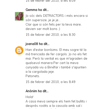
15 de febrer del 2010, a les 8:09
Gemma
ha dit...
Jo sóc dels DETRACTORS i més encara si
són supersize, je je je...
Clar que si són fets per la teva mare,
devien ser molt bons ;)
15 de febrer del 2010, a les 8:30
joana08
ha dit...
Han d'estar bonísims. El meu sogre té la
má trencada de fer cargols. Jo no els fet
mai. Però la veritat es que m'agraden de
qualsevol manera.Per cert la meva
cunyada viu a Binéfar i també s'apunten
a la cargolada jeje.
Petonets.
15 de febrer del 2010, a les 8:49
Anònim ha dit...
Hola!
A casa meva sempre els hem fet bullits i
després rostits a la cassola amb sal i