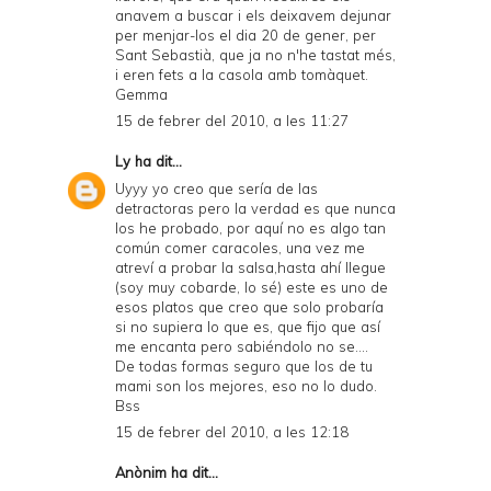
anavem a buscar i els deixavem dejunar
per menjar-los el dia 20 de gener, per
Sant Sebastià, que ja no n'he tastat més,
i eren fets a la casola amb tomàquet.
Gemma
15 de febrer del 2010, a les 11:27
Ly
ha dit...
Uyyy yo creo que sería de las
detractoras pero la verdad es que nunca
los he probado, por aquí no es algo tan
común comer caracoles, una vez me
atreví a probar la salsa,hasta ahí llegue
(soy muy cobarde, lo sé) este es uno de
esos platos que creo que solo probaría
si no supiera lo que es, que fijo que así
me encanta pero sabiéndolo no se....
De todas formas seguro que los de tu
mami son los mejores, eso no lo dudo.
Bss
15 de febrer del 2010, a les 12:18
Anònim ha dit...