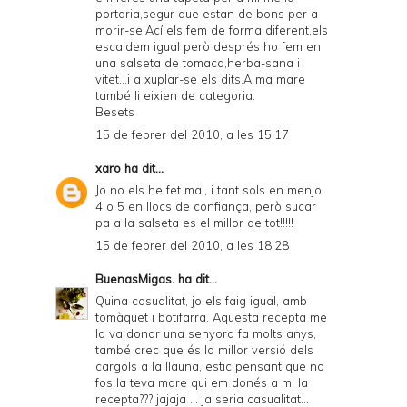
portaria,segur que estan de bons per a
morir-se.Ací els fem de forma diferent,els
escaldem igual però després ho fem en
una salseta de tomaca,herba-sana i
vitet...i a xuplar-se els dits.A ma mare
també li eixien de categoria.
Besets
15 de febrer del 2010, a les 15:17
xaro
ha dit...
Jo no els he fet mai, i tant sols en menjo
4 o 5 en llocs de confiança, però sucar
pa a la salseta es el millor de tot!!!!!
15 de febrer del 2010, a les 18:28
BuenasMigas.
ha dit...
Quina casualitat, jo els faig igual, amb
tomàquet i botifarra. Aquesta recepta me
la va donar una senyora fa molts anys,
també crec que és la millor versió dels
cargols a la llauna, estic pensant que no
fos la teva mare qui em donés a mi la
recepta??? jajaja ... ja seria casualitat...