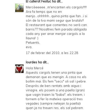
El cullerot Festuc
ha dit...
Mercèeeeee...m'encanten els cargols!!!!!
Ara fa temps que no en
menjo...ohhhhh...quina pinta que fan...i si
són de la tva mami segur que brutals!!
El restaurant que comentes no serà can
barris??? Nosaltres fem parada obligada
cada any per anar menjar cargols a la
llauna! :)
Petuents,
eva.
17 de febrer del 2010, a les 22:28
lourdes
ha dit...
Hola Mercé
Aquests cargols tenen una pinta que
demanan que es mengin. A casa no els
bollim mai. Els fem "secs" oli sal i pebre.
Desprès de ben rentats amb aigua i
vinagre, els posem a una paella (gran)
que vagin traien la "baba", els treiem, i
tornem a fer la mateixa operació tres
vegades (sempre netejan la paella)i
quan ja no treuen res, els sal pebrem