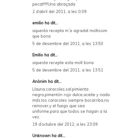
pecat!!!!!Una abraçada
2 d’abril del 2011, a les 0:09
emilio ha dit...
aquesta recepta m´a agradat moltissim
que bona
5 de desembre del 2011, a les 13:50
Emilio ha dit...
aquesta recepte esta molt bona
5 de desembre del 2011, a les 13:51
Anònim ha dit...
Llauna,caracoles,sal,pimienta
negra,pimentón rojo dulce,aceite y nada
más.los caracoles siempre bocarriba,no
remover,y el fuego que sea
uniforme,para que todos se hagan a la
vez.
19 d’octubre del 2012, a les 23:09
Unknown
ha dit...