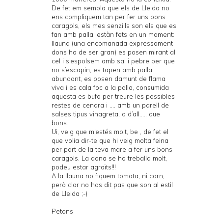
De fet em sembla que els de Lleida no
ens compliquem tan per fer uns bons
caragols, els mes senzills son els que es
fan amb palla iestàn fets en un moment:
llauna (una encomanada expressament
dons ha de ser gran) es posen mirant al
cel i s’espolsem amb sal i pebre per que
no s’escapin, es tapen amb palla
abundant, es posen damunt de flama
viva i es cala foc a la palla, consumida
aquesta es bufa per treure les possibles
restes de cendra i .... amb un parell de
salses tipus vinagreta, o d’all..... que
bons.
Ui, veig que m’estés molt, be , de fet el
que volia dir-te que hi veig molta feina
per part de la teva mare a fer uns bons
caragols. La dona se ho treballa molt,
podeu estar agraïts!!!
A la llauna no fiquem tomata, ni carn,
però clar no has dit pas que son al estil
de Lleida ;-)
Petons