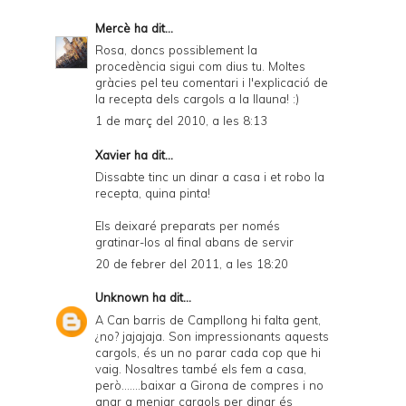
Mercè
ha dit...
Rosa, doncs possiblement la
procedència sigui com dius tu. Moltes
gràcies pel teu comentari i l'explicació de
la recepta dels cargols a la llauna! :)
1 de març del 2010, a les 8:13
Xavier
ha dit...
Dissabte tinc un dinar a casa i et robo la
recepta, quina pinta!
Els deixaré preparats per només
gratinar-los al final abans de servir
20 de febrer del 2011, a les 18:20
Unknown
ha dit...
A Can barris de Campllong hi falta gent,
¿no? jajajaja. Son impressionants aquests
cargols, és un no parar cada cop que hi
vaig. Nosaltres també els fem a casa,
però.......baixar a Girona de compres i no
anar a menjar cargols per dinar és