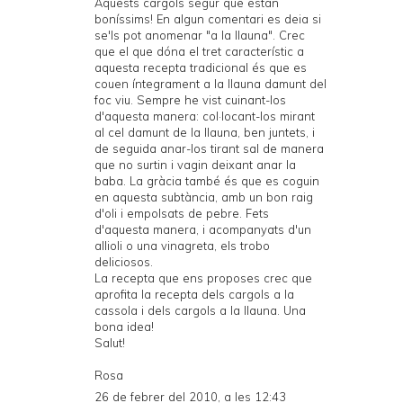
Aquests cargols segur que estan
boníssims! En algun comentari es deia si
se'ls pot anomenar "a la llauna". Crec
que el que dóna el tret característic a
aquesta recepta tradicional és que es
couen íntegrament a la llauna damunt del
foc viu. Sempre he vist cuinant-los
d'aquesta manera: col·locant-los mirant
al cel damunt de la llauna, ben juntets, i
de seguida anar-los tirant sal de manera
que no surtin i vagin deixant anar la
baba. La gràcia també és que es coguin
en aquesta subtància, amb un bon raig
d'oli i empolsats de pebre. Fets
d'aquesta manera, i acompanyats d'un
allioli o una vinagreta, els trobo
deliciosos.
La recepta que ens proposes crec que
aprofita la recepta dels cargols a la
cassola i dels cargols a la llauna. Una
bona idea!
Salut!
Rosa
26 de febrer del 2010, a les 12:43