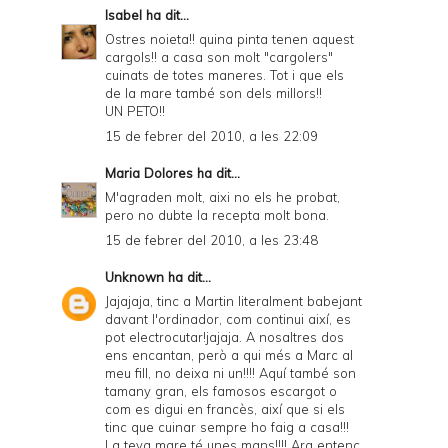
Isabel
ha dit...
Ostres noieta!! quina pinta tenen aquest
cargols!! a casa son molt "cargolers"
cuinats de totes maneres. Tot i que els
de la mare també son dels millors!!
UN PETO!!
15 de febrer del 2010, a les 22:09
Maria Dolores
ha dit...
M'agraden molt, aixi no els he probat,
pero no dubte la recepta molt bona.
15 de febrer del 2010, a les 23:48
Unknown
ha dit...
Jajajaja, tinc a Martin literalment babejant
davant l'ordinador, com continui així, es
pot electrocutar!jajaja. A nosaltres dos
ens encantan, però a qui més a Marc al
meu fill, no deixa ni un!!!! Aquí també son
tamany gran, els famosos escargot o
com es digui en francès, així que si els
tinc que cuinar sempre ho faig a casa!!!
La teva mare té unes mans!!!! Ara entenc