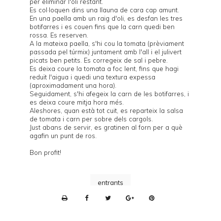
per eliminar l'oli restant.
Es col·loquen dins una llauna de cara cap amunt.
En una paella amb un raig d'oli, es desfan les tres
botifarres i es couen fins que la carn quedi ben
rossa. Es reserven.
A la mateixa paella, s'hi cou la tomata (prèviament
passada pel túrmix) juntament amb l'all i el julivert
picats ben petits. Es corregeix de sal i pebre.
Es deixa coure la tomata a foc lent, fins que hagi
reduït l'aigua i quedi una textura expessa
(aproximadament una hora).
Seguidament, s'hi afegeix la carn de les botifarres, i
es deixa coure mitja hora més.
Aleshores, quan està tot cuit, es reparteix la salsa
de tomata i carn per sobre dels cargols.
Just abans de servir, es gratinen al forn per a què
agafin un punt de ros.
Bon profit!
entrants
P
r