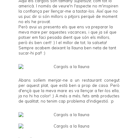
Aquí els cargols són tamany
supersize
, com tot lo
americà. I només de veure'n l'aspecte no m'inspiren
la confiança per llençar-me a tastar-los. Així que no
us puc dir si són millors o pitjors perquè de moment
no els he provat.
Però avui us presento els que ens va preparar la
meva mare per aquestes vacances, i que ja sé que
potser em faci pesada dient que són els millors,
però és ben cert! :) I el millor de tot, la salseta!
Sempre acabem deixant la llauna ben neta de tant
sucar-hi pa!! :)
Abans solíem menjar-ne a un restaurant conegut
per aquest plat, que està ben a prop de casa. Però
d'ençà que la meva mare es va llençar a fer-los ella,
ja no hi ha color! ;) A més a més, fets amb productes
de qualitat, no tenim cap problema d'indigestió. :p