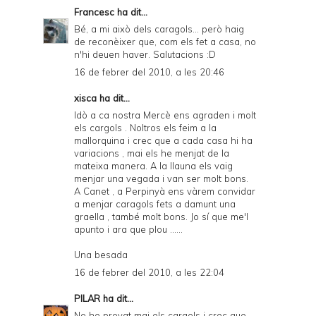
Francesc
ha dit...
Bé, a mi això dels caragols... però haig
de reconèixer que, com els fet a casa, no
n'hi deuen haver. Salutacions :D
16 de febrer del 2010, a les 20:46
xisca ha dit...
Idò a ca nostra Mercè ens agraden i molt
els cargols . Noltros els feim a la
mallorquina i crec que a cada casa hi ha
variacions , mai els he menjat de la
mateixa manera. A la llauna els vaig
menjar una vegada i van ser molt bons.
A Canet , a Perpinyà ens vàrem convidar
a menjar caragols fets a damunt una
graella , també molt bons. Jo sí que me'l
apunto i ara que plou ......
Una besada
16 de febrer del 2010, a les 22:04
PILAR
ha dit...
No he provat mai els cargols i crec que