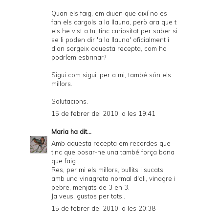
Quan els faig, em diuen que així no es
fan els cargols a la llauna, però ara que t
els he vist a tu, tinc curiositat per saber si
se li poden dir 'a la llauna' oficialment i
d'on sorgeix aquesta recepta, com ho
podríem esbrinar?
Sigui com sigui, per a mi, també són els
millors.
Salutacions.
15 de febrer del 2010, a les 19:41
Maria
ha dit...
Amb aquesta recepta em recordes que
tinc que posar-ne una també força bona
que faig ..
Res, per mi els millors, bullits i sucats
amb una vinagreta normal d'oli, vinagre i
pebre, menjats de 3 en 3.
Ja veus, gustos per tots..
15 de febrer del 2010, a les 20:38