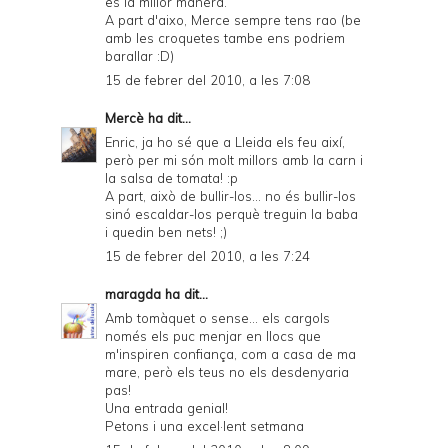
es la millor manera.
A part d'aixo, Merce sempre tens rao (be
amb les croquetes tambe ens podriem
barallar :D)
15 de febrer del 2010, a les 7:08
Mercè
ha dit...
Enric, ja ho sé que a Lleida els feu així,
però per mi són molt millors amb la carn i
la salsa de tomata! :p
A part, això de bullir-los... no és bullir-los
sinó escaldar-los perquè treguin la baba
i quedin ben nets! ;)
15 de febrer del 2010, a les 7:24
maragda
ha dit...
Amb tomàquet o sense... els cargols
només els puc menjar en llocs que
m'inspiren confiança, com a casa de ma
mare, però els teus no els desdenyaria
pas!
Una entrada genial!
Petons i una excel·lent setmana