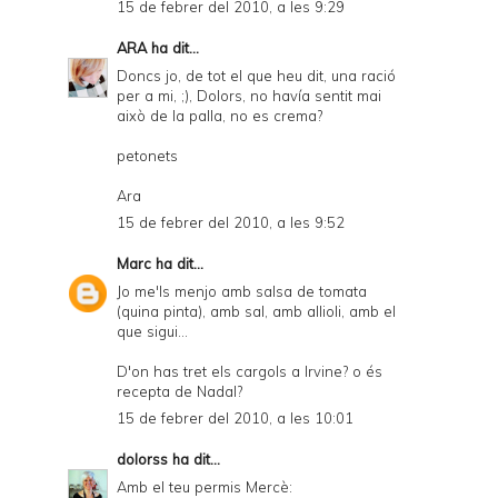
15 de febrer del 2010, a les 9:29
ARA
ha dit...
Doncs jo, de tot el que heu dit, una ració
per a mi, ;), Dolors, no havía sentit mai
això de la palla, no es crema?
petonets
Ara
15 de febrer del 2010, a les 9:52
Marc
ha dit...
Jo me'ls menjo amb salsa de tomata
(quina pinta), amb sal, amb allioli, amb el
que sigui...
D'on has tret els cargols a Irvine? o és
recepta de Nadal?
15 de febrer del 2010, a les 10:01
dolorss
ha dit...
Amb el teu permis Mercè: