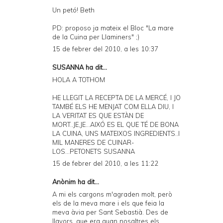
Un petó! Beth
PD: proposo ja mateix el Bloc "La mare
de la Cuina per Llaminers" ;)
15 de febrer del 2010, a les 10:37
SUSANNA
ha dit...
HOLA A TOTHOM
HE LLEGIT LA RECEPTA DE LA MERCÉ, I JO
TAMBÉ ELS HE MENJAT COM ELLA DIU, I
LA VERITAT ES QUE ESTÀN DE
MORT..JE,JE...AIXÓ ES EL QUE TÉ DE BONA
LA CUINA, UNS MATEIXOS INGREDIENTS..I
MIL MANERES DE CUINAR-
LOS...PETONETS SUSANNA
15 de febrer del 2010, a les 11:22
Anònim ha dit...
A mi els cargons m'agraden molt, però
els de la meva mare i els que feia la
meva àvia per Sant Sebastià. Des de
llavors, que era quan nosaltres els