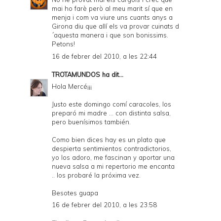
mai ho farè però al meu marit sí que en
menja i com va viure uns cuants anys a
Girona diu que allí els va provar cuinats d
´aquesta manera i que son bonissims.
Petons!
16 de febrer del 2010, a les 22:44
TROTAMUNDOS
ha dit...
Hola Mercé¡¡¡
Justo este domingo comí caracoles, los
preparó mi madre ... con distinta salsa,
pero buenísimos también.
Como bien dices hay es un plato que
despierta sentimientos contradictorios,
yo los adoro, me fascinan y aportar una
nueva salsa a mi repertorio me encanta
.. los probaré la próxima vez.
Besotes guapa
16 de febrer del 2010, a les 23:58