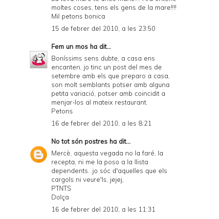
moltes coses, tens els gens de la mare!!!!
Mil petons bonica
15 de febrer del 2010, a les 23:50
Fem un mos
ha dit...
Boníssims sens dubte, a casa ens
encanten, jo tinc un post del mes de
setembre amb els que preparo a casa,
son molt semblants potser amb alguna
petita variació, potser amb coincidit a
menjar-los al mateix restaurant.
Petons
16 de febrer del 2010, a les 8:21
No tot són postres
ha dit...
Mercè, aquesta vegada no la faré, la
recepta, ni me la poso a la llista
dependents...jo sóc d'aquelles que els
cargols ni veure'ls, jejej,
PTNTS
Dolça
16 de febrer del 2010, a les 11:31