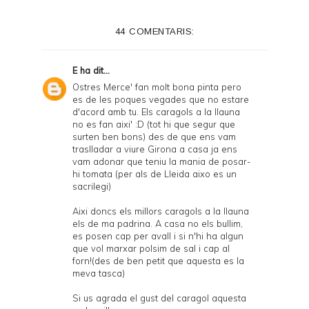
44 COMENTARIS:
E
ha dit...
Ostres Merce' fan molt bona pinta pero
es de les poques vegades que no estare
d'acord amb tu. Els caragols a la llauna
no es fan aixi' :D (tot hi que segur que
surten ben bons) des de que ens vam
traslladar a viure Girona a casa ja ens
vam adonar que teniu la mania de posar-
hi tomata (per als de Lleida aixo es un
sacrilegi)
Aixi doncs els millors caragols a la llauna
els de ma padrina. A casa no els bullim,
es posen cap per avall i si n'hi ha algun
que vol marxar polsim de sal i cap al
forn!(des de ben petit que aquesta es la
meva tasca)
Si us agrada el gust del caragol aquesta