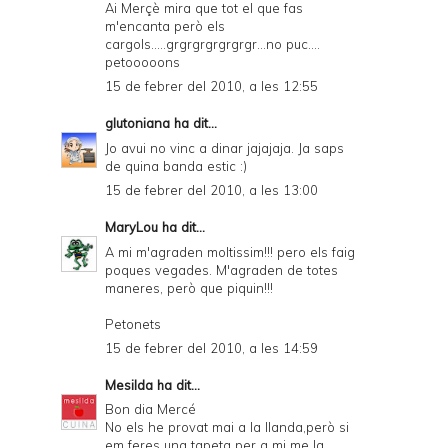
Ai Merçè mira que tot el que fas
m'encanta però els
cargols.....grgrgrgrgrgrgr...no puc....
petooooons
15 de febrer del 2010, a les 12:55
glutoniana
ha dit...
Jo avui no vinc a dinar jajajaja. Ja saps
de quina banda estic :)
15 de febrer del 2010, a les 13:00
MaryLou
ha dit...
A mi m'agraden moltissim!!! pero els faig
poques vegades. M'agraden de totes
maneres, però que piquin!!!
Petonets
15 de febrer del 2010, a les 14:59
Mesilda
ha dit...
Bon dia Mercé
No els he provat mai a la llanda,però si
em feres una tapeta per a mi me la