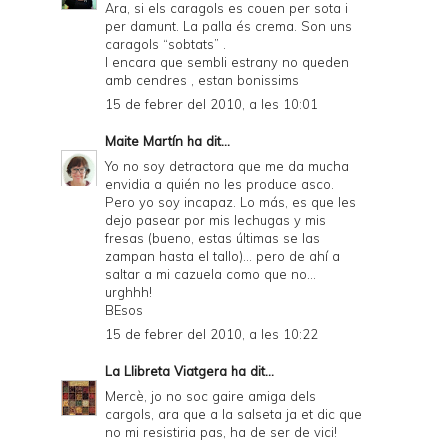
Ara, si els caragols es couen per sota i
per damunt. La palla és crema. Son uns
caragols “sobtats” .
I encara que sembli estrany no queden
amb cendres , estan bonissims
15 de febrer del 2010, a les 10:01
Maite Martín
ha dit...
Yo no soy detractora que me da mucha
envidia a quién no les produce asco.
Pero yo soy incapaz. Lo más, es que les
dejo pasear por mis lechugas y mis
fresas (bueno, estas últimas se las
zampan hasta el tallo)... pero de ahí a
saltar a mi cazuela como que no...
urghhh!
BEsos
15 de febrer del 2010, a les 10:22
La Llibreta Viatgera
ha dit...
Mercè, jo no soc gaire amiga dels
cargols, ara que a la salseta ja et dic que
no mi resistiria pas, ha de ser de vici!