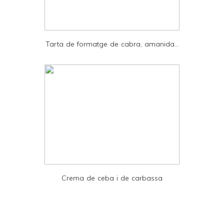
d
P
D
Tarta de formatge de cabra, amanida...
F
Crema de ceba i de carbassa