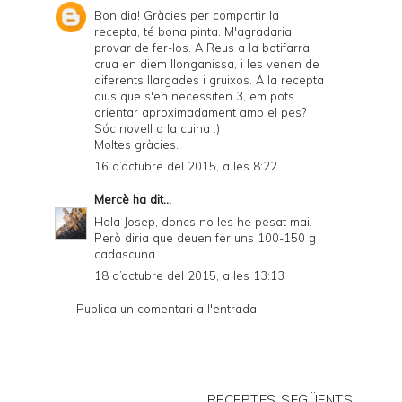
Bon dia! Gràcies per compartir la
recepta, té bona pinta. M'agradaria
provar de fer-los. A Reus a la botifarra
crua en diem llonganissa, i les venen de
diferents llargades i gruixos. A la recepta
dius que s'en necessiten 3, em pots
orientar aproximadament amb el pes?
Sóc novell a la cuina :)
Moltes gràcies.
16 d’octubre del 2015, a les 8:22
Mercè
ha dit...
Hola Josep, doncs no les he pesat mai.
Però diria que deuen fer uns 100-150 g
cadascuna.
18 d’octubre del 2015, a les 13:13
Publica un comentari a l'entrada
RECEPTES SEGÜENTS