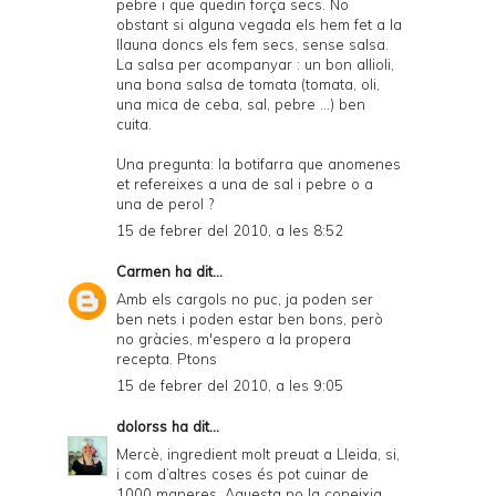
pebre i que quedin força secs. No
obstant si alguna vegada els hem fet a la
llauna doncs els fem secs, sense salsa.
La salsa per acompanyar : un bon allioli,
una bona salsa de tomata (tomata, oli,
una mica de ceba, sal, pebre ...) ben
cuita.
Una pregunta: la botifarra que anomenes
et refereixes a una de sal i pebre o a
una de perol ?
15 de febrer del 2010, a les 8:52
Carmen
ha dit...
Amb els cargols no puc, ja poden ser
ben nets i poden estar ben bons, però
no gràcies, m'espero a la propera
recepta. Ptons
15 de febrer del 2010, a les 9:05
dolorss
ha dit...
Mercè, ingredient molt preuat a Lleida, si,
i com d’altres coses és pot cuinar de
1000 maneres. Aquesta no la coneixia.