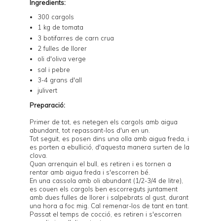
Ingredients:
300 cargols
1 kg de tomata
3 botifarres de carn crua
2 fulles de llorer
oli d'oliva verge
sal i pebre
3-4 grans d'all
julivert
Preparació:
Primer de tot, es netegen els cargols amb aigua
abundant, tot repassant-los d'un en un.
Tot seguit, es posen dins una olla amb aigua freda, i
es porten a ebullició, d'aquesta manera surten de la
clova.
Quan arrenquin el bull, es retiren i es tornen a
rentar amb aigua freda i s'escorren bé.
En una cassola amb oli abundant (1/2-3/4 de litre),
es couen els cargols ben escorreguts juntament
amb dues fulles de llorer i salpebrats al gust, durant
una hora a foc mig. Cal remenar-los de tant en tant.
Passat el temps de cocció, es retiren i s'escorren