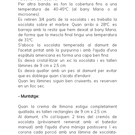
Per altra banda, es fon la cobertura fins a una
temperatura de 40-45ºC (al bany Maria o al
microones).
Es retiren 3/4 parts de la xocolata i es treballa la
xocolata sobre el marbre. Quan arribi a 28ºC, es
barreja amb la resta que hem deixat al bany Maria,
de forma que la mescla final tingui una temperatura
de 31ºC.
S'aboca la xocolata temperada al damunt de
l'acetat pintat amb la purpurina i amb l'ajuda d'una
espàtula americana es forma una capa ben fina.
Es deixa cristal·litzar un xic la xocolata i es tallen
làmines de 9 cm x 2,5 cm.
Es deixa quallar amb un pes al damunt per evitar
que es doblegui quan s'acabi d'endurir.
Quan les làmines siguin ben cruixents, es reserven
en un lloc sec.
- Muntatge:
Quan la crema de llimona estigui completament
quallada, es tallen rectangles de 9 cm x 2,5 cm.
Al damunt, s'hi col·loquen 2 tires del cremós de
xocolata (prèviament remenat amb el batedor
manual) amb l'ajuda d'una màniga pastissera. I es
corona cada porció amb una làmina de xocolata-