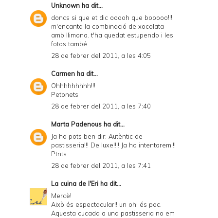
Unknown
ha dit...
doncs si que et dic ooooh que booooo!!!
m'encanta la combinació de xocolata
amb llimona. t'ha quedat estupendo i les
fotos també
28 de febrer del 2011, a les 4:05
Carmen
ha dit...
Ohhhhhhhhh!!!
Petonets
28 de febrer del 2011, a les 7:40
Marta Padenous
ha dit...
Ja ho pots ben dir: Autèntic de
pastisseria!!! De luxe!!!! Ja ho intentarem!!!
Ptnts
28 de febrer del 2011, a les 7:41
La cuina de l'Eri
ha dit...
Mercè!
Això és espectacular!! un oh! és poc.
Aquesta cucada a una pastisseria no em