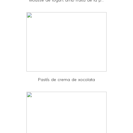
n
d
l
y
a
n
d
P
D
Pastís de crema de xocolata
F