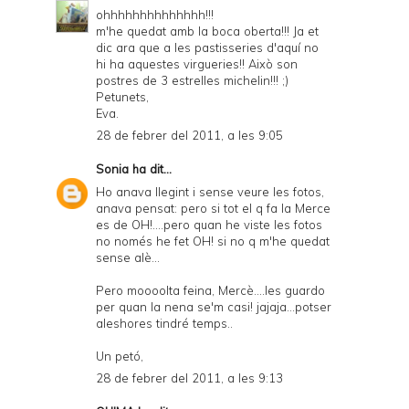
ohhhhhhhhhhhhhh!!!
m'he quedat amb la boca oberta!!! Ja et
dic ara que a les pastisseries d'aquí no
hi ha aquestes virgueries!! Això son
postres de 3 estrelles michelin!!! ;)
Petunets,
Eva.
28 de febrer del 2011, a les 9:05
Sonia
ha dit...
Ho anava llegint i sense veure les fotos,
anava pensat: pero si tot el q fa la Merce
es de OH!....pero quan he viste les fotos
no només he fet OH! si no q m'he quedat
sense alè...
Pero moooolta feina, Mercè....les guardo
per quan la nena se'm casi! jajaja...potser
aleshores tindré temps..
Un petó,
28 de febrer del 2011, a les 9:13