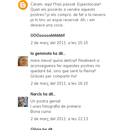
Caram, aquí t'has passat. Espectacular!
Quan els posaràs a vendre aquests
postres? jo els compro, de fet a la nevera
ja hi tinc un espai reservat. Ah, i em
deixava una cosa...
OOOooooohhhhhh!!
2 de març del 2011, a les 15:10
la gemmota
ha dit...
mare meva! quina delícia!! Realment si
aconsegueixo fer aquestes postres no
quedaré bé, sino que seré la Reina!!
Gràcies per compartir-ho!
2 de març del 2011, a les 16:10
Narcís
ha dit...
Un postra genial
I unes fotografia de primera
Bona cuina
2 de març del 2011, a les 22:13
Glòria
ha dit...