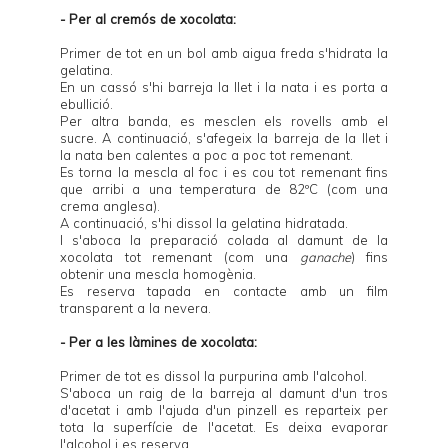
- Per al cremós de xocolata:
Primer de tot en un bol amb aigua freda s'hidrata la
gelatina.
En un cassó s'hi barreja la llet i la nata i es porta a
ebullició.
Per altra banda, es mesclen els rovells amb el
sucre. A continuació, s'afegeix la barreja de la llet i
la nata ben calentes a poc a poc tot remenant.
Es torna la mescla al foc i es cou tot remenant fins
que arribi a una temperatura de 82ºC (com una
crema anglesa).
A continuació, s'hi dissol la gelatina hidratada.
I s'aboca la preparació colada al damunt de la
xocolata tot remenant (com una
ganache
) fins
obtenir una mescla homogènia.
Es reserva tapada en contacte amb un film
transparent a la nevera.
- Per a les làmines de xocolata:
Primer de tot es dissol la purpurina amb l'alcohol.
S'aboca un raig de la barreja al damunt d'un tros
d'acetat i amb l'ajuda d'un pinzell es reparteix per
tota la superfície de l'acetat. Es deixa evaporar
l'alcohol i es reserva.