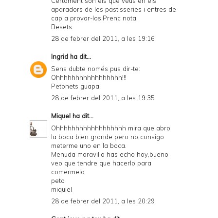
Certament són els que veus en els
aparadors de les pastisseries i entres de
cap a provar-los.Prenc nota.
Besets.
28 de febrer del 2011, a les 19:16
Ingrid
ha dit...
Sens dubte només pus dir-te:
Ohhhhhhhhhhhhhhhhh!!!
Petonets guapa
28 de febrer del 2011, a les 19:35
Miquel
ha dit...
Ohhhhhhhhhhhhhhhhhh mira que abro
la boca bien grande pero no consigo
meterme uno en la boca.
Menuda maravilla has echo hoy,bueno
veo que tendre que hacerlo para
comermelo
peto
miquiel
28 de febrer del 2011, a les 20:29