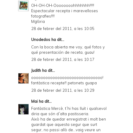
OH-OH-OH-Oooooooohhhhhhh!!!!!
Espectacular recepta i marevelloses
fotografies!!!!
Mglòria
28 de febrer del 2011, a les 10:05
Unodedos
ha dit...
Con la boca abierta me voy, qué fotos y
qué presentación de receta, guau!
28 de febrer del 2011, a les 10:17
Judith
ha dit...
oooooooooooooooooooooooooooooo!
fantàstica recepte!! petonets guapa
28 de febrer del 2011, a les 10:29
Mai
ha dit...
Fantàstica Mercè, t´hi has lluït i qualsevol
diria que són d´alta pastisseria.
Això ha de quedar enregistrat i molt ben
guardat que aquesta segur que surt
segur, no passi allò de...vaig veure un