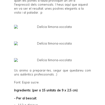
quan les portes a taula provoquin un
oh!
a
l'expressió dels comensals. I heus aquí que aquest
en va ser el resultat: unes postres elegants a la
vista i al paladar. :p
Us animo a preparar-les, segur que quedareu com
uns autèntics professionals. ;)
Font: Espai sucre.
Ingredients: (per a 15 unitats de 9 x 2,5 cm)
- Per al bescuit:
112 g d'aigua