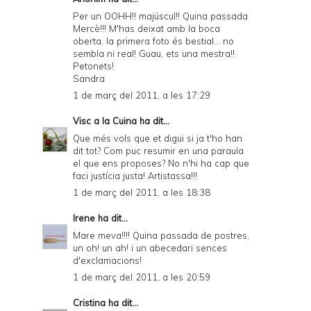
Per un OOHH!! majúscul!! Quina passada
Mercè!!! M'has deixat amb la boca
oberta, la primera foto és bestial... no
sembla ni real! Guau, ets una mestra!!
Petonets!
Sandra
1 de març del 2011, a les 17:29
Visc a la Cuina
ha dit...
Que més vols que et digui si ja t'ho han
dit tot? Com puc resumir en una paraula
el que ens proposes? No n'hi ha cap que
faci justícia justa! Artistassa!!!
1 de març del 2011, a les 18:38
Irene
ha dit...
Mare meva!!!! Quina passada de postres,
un oh! un ah! i un abecedari sences
d'exclamacions!
1 de març del 2011, a les 20:59
Cristina
ha dit...