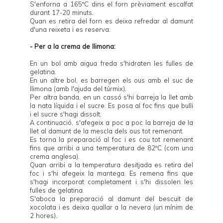
S'enforna a 165ºC dins el forn prèviament escalfat
durant 17-20 minuts.
Quan es retira del forn es deixa refredar al damunt
d'una reixeta i es reserva.
- Per a la crema de llimona:
En un bol amb aigua freda s'hidraten les fulles de
gelatina.
En un altre bol, es barregen els ous amb el suc de
llimona (amb l'ajuda del túrmix).
Per altra banda, en un cassó s'hi barreja la llet amb
la nata líquida i el sucre. Es posa al foc fins que bulli
i el sucre s'hagi dissolt.
A continuació, s'afegeix a poc a poc la barreja de la
llet al damunt de la mescla dels ous tot remenant.
Es torna la preparació al foc i es cou tot remenant
fins que arribi a una temperatura de 82ºC (com una
crema anglesa).
Quan arribi a la temperatura desitjada es retira del
foc i s'hi afegeix la mantega. Es remena fins que
s'hagi incorporat completament i s'hi dissolen les
fulles de gelatina.
S'aboca la preparació al damunt del bescuit de
xocolata i es deixa quallar a la nevera (un mínim de
2 hores).