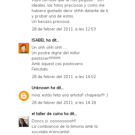
ideales, las fotos preciosas y como me
hubiera gustado decir ohhh delante de ti
y probar una de estas.
Un besazo preciosa
28 de febrer del 2011, a les 12:53
ISABEL
ha dit...
Un ohh ohh ohh......
Un postre digne del millor
pastisser!!!!!!!!!!!!!
Amb aquest cas pastissera.
Felicitats
28 de febrer del 2011, a les 14:02
Unknown
ha dit...
noia, estàs feta una artista!! chapeau!!!! :)
28 de febrer del 2011, a les 14:18
el taller de cuina
ha dit...
Doncs si: oooooooooh!!
La combianció de la llimona amb la
xocolata m'encanta!