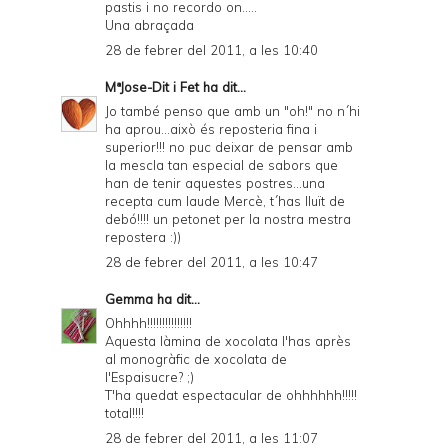
pastis i no recordo on.....
Una abraçada
28 de febrer del 2011, a les 10:40
MªJose-Dit i Fet
ha dit...
Jo també penso que amb un "oh!" no n´hi
ha aprou...això és reposteria fina i
superior!!! no puc deixar de pensar amb
la mescla tan especial de sabors que
han de tenir aquestes postres...una
recepta cum laude Mercè, t´has lluït de
debó!!!! un petonet per la nostra mestra
repostera :))
28 de febrer del 2011, a les 10:47
Gemma
ha dit...
Ohhhh!!!!!!!!!!!!!!!
Aquesta làmina de xocolata l'has après
al monogràfic de xocolata de
l'Espaisucre? ;)
T'ha quedat espectacular de ohhhhhh!!!!!
total!!!!
28 de febrer del 2011, a les 11:07