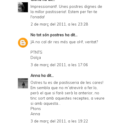
Impressionant!. Unes postres dignes de
la millor pastisseria!. Estem per fer-te
l'onada!
2 de març del 2011, a les 23:28
No tot són postres
ha dit...
JA no cal dir res més que oH!, veritat?
PTNTS
Dolça
3 de març del 2011, a les 17:06
Anna
ha dit...
Ostres tu es de pastisseria de les cares!
Em sembla que no m´atrevirè a fer.lo,
però el que si farè serà la anterior, no
tinc sort amb aquestes receptes, a veure
si amb aquesta...
Ptons
Anna
3 de març del 2011, a les 19:22