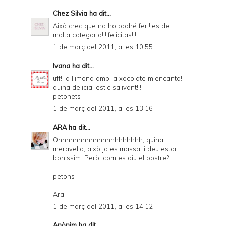
Chez Silvia
ha dit...
Això crec que no ho podré fer!!!es de
molta categoria!!!!felicitas!!!
1 de març del 2011, a les 10:55
Ivana
ha dit...
uff! la llimona amb la xocolate m'encanta!
quina delicia! estic salivant!!!
petonets
1 de març del 2011, a les 13:16
ARA
ha dit...
Ohhhhhhhhhhhhhhhhhhhhh, quina
meravella, això ja es massa, i deu estar
bonissim. Però, com es diu el postre?
petons
Ara
1 de març del 2011, a les 14:12
Anònim ha dit...