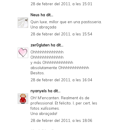
28 de febrer del 2011, a les 15:01
Neus
ha dit...
Quin luxe, millor que en una pastisseria.
Una abraçada
28 de febrer del 2011, a les 15:54
zer0gluten
ha dit...
Ohhhhhhhhhhhhh
Ohhhhhhhhhhhhh
y más Ohhhhhhhhhhhh
absolutamente Ohhhhhhhhhhhh
Besitos.
28 de febrer del 2011, a les 16:04
nyanyels
ha dit...
Oh! M'encanten. Realment és de
professional. Et felicito. I, per cert, les
fotos xulíssimes.
Una abraçada!
28 de febrer del 2011, a les 18:06