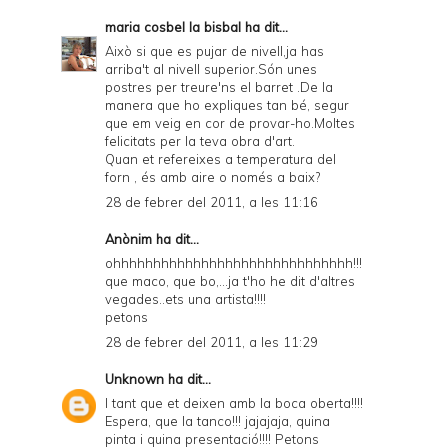
maria cosbel la bisbal
ha dit...
Això si que es pujar de nivell,ja has
arriba't al nivell superior.Són unes
postres per treure'ns el barret .De la
manera que ho expliques tan bé, segur
que em veig en cor de provar-ho.Moltes
felicitats per la teva obra d'art.
Quan et refereixes a temperatura del
forn , és amb aire o només a baix?
28 de febrer del 2011, a les 11:16
Anònim ha dit...
ohhhhhhhhhhhhhhhhhhhhhhhhhhhhhh!!!
que maco, que bo,...ja t'ho he dit d'altres
vegades..ets una artista!!!!
petons
28 de febrer del 2011, a les 11:29
Unknown
ha dit...
I tant que et deixen amb la boca oberta!!!!
Espera, que la tanco!!! jajajaja, quina
pinta i quina presentació!!!! Petons