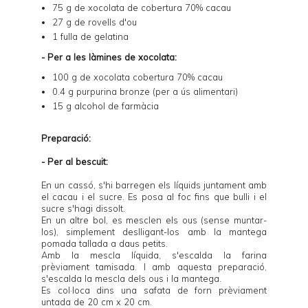
75 g de xocolata de cobertura 70% cacau
27 g de rovells d'ou
1 fulla de gelatina
- Per a les làmines de xocolata:
100 g de xocolata cobertura 70% cacau
0.4 g
purpurina bronze
(per a ús alimentari)
15 g alcohol de farmàcia
Preparació:
- Per al bescuit:
En un cassó, s'hi barregen els líquids juntament amb
el cacau i el sucre. Es posa al foc fins que bulli i el
sucre s'hagi dissolt.
En un altre bol, es mesclen els ous (sense muntar-
los), simplement deslligant-los amb la mantega
pomada tallada a daus petits.
Amb la mescla líquida, s'escalda la farina
prèviament tamisada. I amb aquesta preparació,
s'escalda la mescla dels ous i la mantega.
Es col·loca dins una safata de forn prèviament
untada de 20 cm x 20 cm.