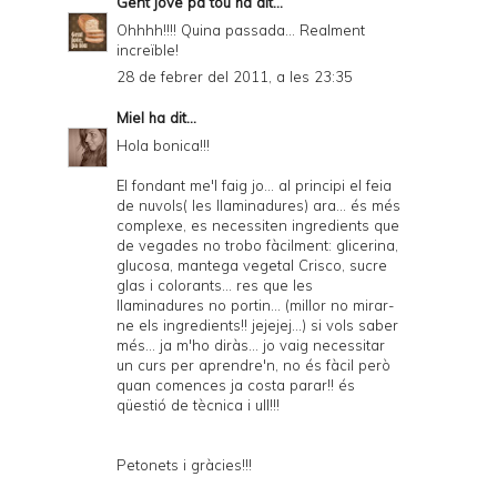
Gent jove pa tou
ha dit...
Ohhhh!!!! Quina passada... Realment
increïble!
28 de febrer del 2011, a les 23:35
Miel
ha dit...
Hola bonica!!!
El fondant me'l faig jo... al principi el feia
de nuvols( les llaminadures) ara... és més
complexe, es necessiten ingredients que
de vegades no trobo fàcilment: glicerina,
glucosa, mantega vegetal Crisco, sucre
glas i colorants... res que les
llaminadures no portin... (millor no mirar-
ne els ingredients!! jejejej...) si vols saber
més... ja m'ho diràs... jo vaig necessitar
un curs per aprendre'n, no és fàcil però
quan comences ja costa parar!! és
qüestió de tècnica i ull!!!
Petonets i gràcies!!!