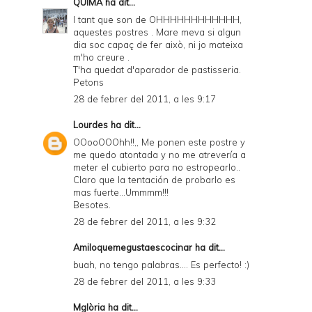
QUIMA
ha dit...
I tant que son de OHHHHHHHHHHHH,
aquestes postres . Mare meva si algun
dia soc capaç de fer això, ni jo mateixa
m'ho creure .
T'ha quedat d'aparador de pastisseria.
Petons
28 de febrer del 2011, a les 9:17
Lourdes
ha dit...
OOooOOOhh!!,, Me ponen este postre y
me quedo atontada y no me atrevería a
meter el cubierto para no estropearlo..
Claro que la tentación de probarlo es
mas fuerte...Ummmm!!!
Besotes.
28 de febrer del 2011, a les 9:32
Amiloquemegustaescocinar
ha dit...
buah, no tengo palabras.... Es perfecto! :)
28 de febrer del 2011, a les 9:33
Mglòria
ha dit...