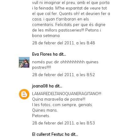
vull ni imaginar el preu, amb el que porta
i la feinada. M'he espantat de veure tot
el que cal fer. Quants oh! et deurien fer a
casa, i quan t'arribaran en els
comentaris. Felicitats per que és digne
de les millors pastisseries!!! Petons i
bona setmana
28 de febrer del 2011, a les 8:48
Eva Flores
ha dit...
només puc dir ohhhhhhhhh quines
postres!!!!!
28 de febrer del 2011, a les 8:52
joana08
ha dit...
LAMAREDELTANOQUANERAGITANO!!!
Quina maravella de postre!!!
I les fotos, com sempre, genials.
Quines mans.
Petonets.
28 de febrer del 2011, a les 8:53
El cullerot Festuc
ha dit...