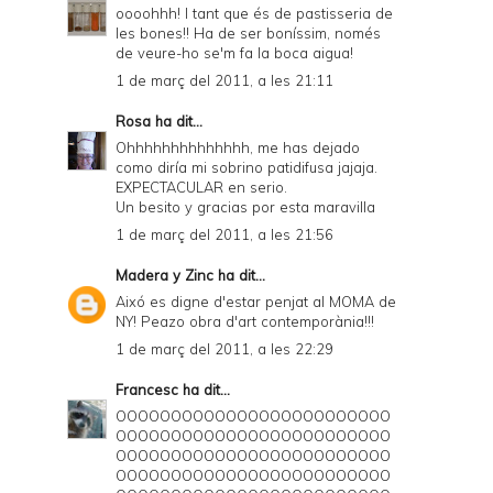
oooohhh! I tant que és de pastisseria de
les bones!! Ha de ser boníssim, només
de veure-ho se'm fa la boca aigua!
1 de març del 2011, a les 21:11
Rosa
ha dit...
Ohhhhhhhhhhhhhh, me has dejado
como diría mi sobrino patidifusa jajaja.
EXPECTACULAR en serio.
Un besito y gracias por esta maravilla
1 de març del 2011, a les 21:56
Madera y Zinc
ha dit...
Aixó es digne d'estar penjat al MOMA de
NY! Peazo obra d'art contemporània!!!
1 de març del 2011, a les 22:29
Francesc
ha dit...
OOOOOOOOOOOOOOOOOOOOOOOOO
OOOOOOOOOOOOOOOOOOOOOOOOO
OOOOOOOOOOOOOOOOOOOOOOOOO
OOOOOOOOOOOOOOOOOOOOOOOOO