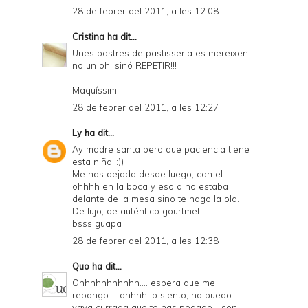
28 de febrer del 2011, a les 12:08
Cristina
ha dit...
Unes postres de pastisseria es mereixen
no un oh! sinó REPETIR!!!
Maquíssim.
28 de febrer del 2011, a les 12:27
Ly
ha dit...
Ay madre santa pero que paciencia tiene
esta niña!!:))
Me has dejado desde luego, con el
ohhhh en la boca y eso q no estaba
delante de la mesa sino te hago la ola.
De lujo, de auténtico gourtmet.
bsss guapa
28 de febrer del 2011, a les 12:38
Quo
ha dit...
Ohhhhhhhhhhh.... espera que me
repongo.... ohhhh lo siento, no puedo...
vaya currada que te has pegado... son