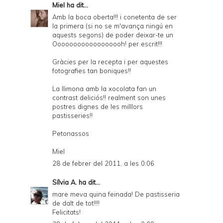
Miel
ha dit...
Amb la boca oberta!!! i conetenta de ser
la primera (si no se m'avança ningú en
aquests segons) de poder deixar-te un
Oooooooooooooooooh! per escrit!!!
Gràcies per la recepta i per aquestes
fotografies tan boniques!!
La llimona amb la xocolata fan un
contrast deliciós!! realment son unes
postres dignes de les milllors
pastisseries!!
Petonassos
Miel
28 de febrer del 2011, a les 0:06
Sílvia A.
ha dit...
mare meva quina feinada! De pastisseria
de dalt de tot!!!!
Felicitats!