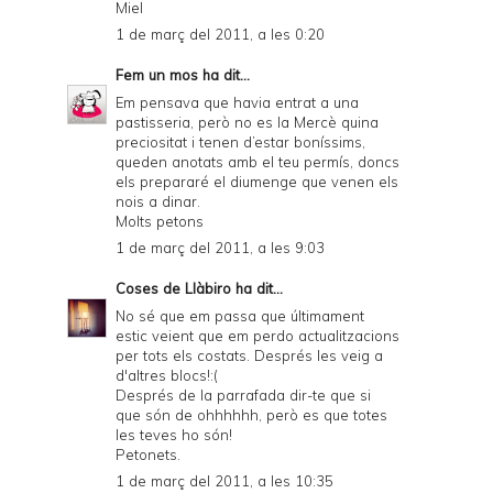
Miel
1 de març del 2011, a les 0:20
Fem un mos
ha dit...
Em pensava que havia entrat a una
pastisseria, però no es la Mercè quina
preciositat i tenen d’estar boníssims,
queden anotats amb el teu permís, doncs
els prepararé el diumenge que venen els
nois a dinar.
Molts petons
1 de març del 2011, a les 9:03
Coses de Llàbiro
ha dit...
No sé que em passa que últimament
estic veient que em perdo actualitzacions
per tots els costats. Després les veig a
d'altres blocs!:(
Després de la parrafada dir-te que si
que són de ohhhhhh, però es que totes
les teves ho són!
Petonets.
1 de març del 2011, a les 10:35