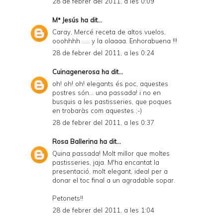
28 de febrer del 2011, a les 0:09
Mª Jesús
ha dit...
Caray, Mercé receta de altos vuelos,
ooohhhh ..... y la olaaaa. Enhorabuena !!!
28 de febrer del 2011, a les 0:24
Cuinagenerosa
ha dit...
oh! oh! oh! elegants és poc, aquestes
postres són... una passada! i no en
busquis a les pastisseries, que poques
en trobaràs com aquestes ;-)
28 de febrer del 2011, a les 0:37
Rosa Ballerina
ha dit...
Quina passada! Molt millor que moltes
pastisseries, jaja. M'ha encantat la
presentació, molt elegant, ideal per a
donar el toc final a un agradable sopar.
Petonets!!
28 de febrer del 2011, a les 1:04