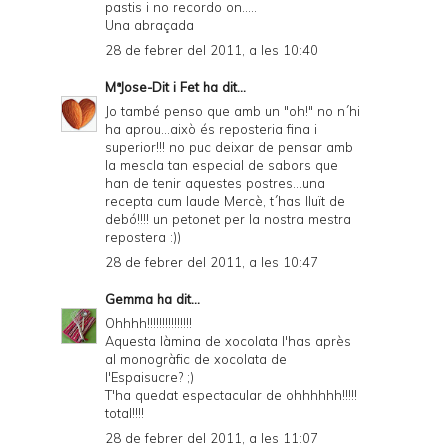
pastis i no recordo on.....
Una abraçada
28 de febrer del 2011, a les 10:40
MªJose-Dit i Fet
ha dit...
Jo també penso que amb un "oh!" no n´hi
ha aprou...això és reposteria fina i
superior!!! no puc deixar de pensar amb
la mescla tan especial de sabors que
han de tenir aquestes postres...una
recepta cum laude Mercè, t´has lluït de
debó!!!! un petonet per la nostra mestra
repostera :))
28 de febrer del 2011, a les 10:47
Gemma
ha dit...
Ohhhh!!!!!!!!!!!!!!!
Aquesta làmina de xocolata l'has après
al monogràfic de xocolata de
l'Espaisucre? ;)
T'ha quedat espectacular de ohhhhhh!!!!!
total!!!!
28 de febrer del 2011, a les 11:07