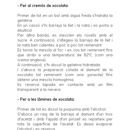
- Per al cremós de xocolata:
Primer de tot en un bol amb aigua freda s'hidrata la
gelatina.
En un cassó s'hi barreja la llet i la nata i es porta a
ebullició.
Per altra banda, es mesclen els rovells amb el
sucre. A continuació, s'afegeix la barreja de la llet i
la nata ben calentes a poc a poc tot remenant.
Es torna la mescla al foc i es cou tot remenant fins
que arribi a una temperatura de 82ºC (com una
crema anglesa).
A continuació, s'hi dissol la gelatina hidratada.
I s'aboca la preparació colada al damunt de la
xocolata tot remenant (com una
ganache
) fins
obtenir una mescla homogènia.
Es reserva tapada en contacte amb un film
transparent a la nevera.
- Per a les làmines de xocolata:
Primer de tot es dissol la purpurina amb l'alcohol.
S'aboca un raig de la barreja al damunt d'un tros
d'acetat i amb l'ajuda d'un pinzell es reparteix per
tota la superfície de l'acetat. Es deixa evaporar
l'alcohol i es reserva.