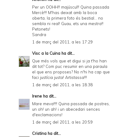
Per un OOHH!! majúscul!! Quina passada
Mercè!!! M'has deixat amb la boca
oberta, la primera foto és bestial... no
sembla ni real! Guau, ets una mestra!!
Petonets!
Sandra
1 de març del 2011, a les 17:29
Visc a la Cuina
ha dit...
Que més vols que et digui si ja t'ho han
dit tot? Com puc resumir en una paraula
el que ens proposes? No n'hi ha cap que
faci justícia justa! Artistassa!!!
1 de març del 2011, a les 18:38
Irene
ha dit...
Mare meva!!!! Quina passada de postres,
un oh! un ah! i un abecedari sences
d'exclamacions!
1 de març del 2011, a les 20:59
Cristina
ha dit...