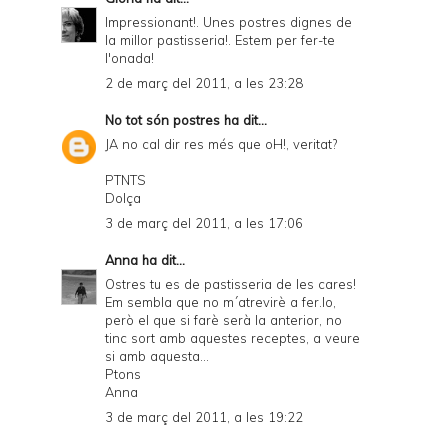
Impressionant!. Unes postres dignes de
la millor pastisseria!. Estem per fer-te
l'onada!
2 de març del 2011, a les 23:28
No tot són postres
ha dit...
JA no cal dir res més que oH!, veritat?
PTNTS
Dolça
3 de març del 2011, a les 17:06
Anna
ha dit...
Ostres tu es de pastisseria de les cares!
Em sembla que no m´atrevirè a fer.lo,
però el que si farè serà la anterior, no
tinc sort amb aquestes receptes, a veure
si amb aquesta...
Ptons
Anna
3 de març del 2011, a les 19:22