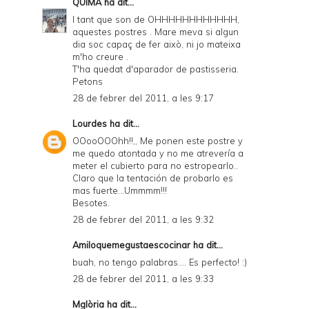
QUIMA
ha dit...
I tant que son de OHHHHHHHHHHHH,
aquestes postres . Mare meva si algun
dia soc capaç de fer això, ni jo mateixa
m'ho creure .
T'ha quedat d'aparador de pastisseria.
Petons
28 de febrer del 2011, a les 9:17
Lourdes
ha dit...
OOooOOOhh!!,, Me ponen este postre y
me quedo atontada y no me atrevería a
meter el cubierto para no estropearlo..
Claro que la tentación de probarlo es
mas fuerte...Ummmm!!!
Besotes.
28 de febrer del 2011, a les 9:32
Amiloquemegustaescocinar
ha dit...
buah, no tengo palabras.... Es perfecto! :)
28 de febrer del 2011, a les 9:33
Mglòria
ha dit...