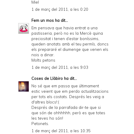
Miel
1 de març del 2011, a les 0:20
Fem un mos
ha dit...
Em pensava que havia entrat a una
pastisseria, però no es la Mercè quina
preciositat i tenen d’estar boníssims,
queden anotats amb el teu permís, doncs
els prepararé el diumenge que venen els
nois a dinar.
Molts petons
1 de març del 2011, a les 9:03
Coses de Llàbiro
ha dit...
No sé que em passa que últimament
estic veient que em perdo actualitzacions
per tots els costats. Després les veig a
d'altres blocs!:(
Després de la parrafada dir-te que si
que són de ohhhhhh, però es que totes
les teves ho són!
Petonets.
1 de març del 2011, a les 10:35