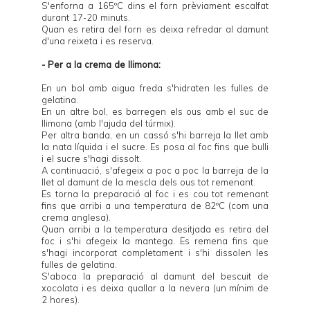
S'enforna a 165ºC dins el forn prèviament escalfat
durant 17-20 minuts.
Quan es retira del forn es deixa refredar al damunt
d'una reixeta i es reserva.
- Per a la crema de llimona:
En un bol amb aigua freda s'hidraten les fulles de
gelatina.
En un altre bol, es barregen els ous amb el suc de
llimona (amb l'ajuda del túrmix).
Per altra banda, en un cassó s'hi barreja la llet amb
la nata líquida i el sucre. Es posa al foc fins que bulli
i el sucre s'hagi dissolt.
A continuació, s'afegeix a poc a poc la barreja de la
llet al damunt de la mescla dels ous tot remenant.
Es torna la preparació al foc i es cou tot remenant
fins que arribi a una temperatura de 82ºC (com una
crema anglesa).
Quan arribi a la temperatura desitjada es retira del
foc i s'hi afegeix la mantega. Es remena fins que
s'hagi incorporat completament i s'hi dissolen les
fulles de gelatina.
S'aboca la preparació al damunt del bescuit de
xocolata i es deixa quallar a la nevera (un mínim de
2 hores).