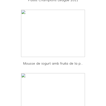
n
d
l
y
a
n
d
P
D
Mousse de iogurt amb fruita de la p...
F