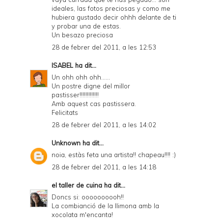
ideales, las fotos preciosas y como me
hubiera gustado decir ohhh delante de ti
y probar una de estas.
Un besazo preciosa
28 de febrer del 2011, a les 12:53
ISABEL
ha dit...
Un ohh ohh ohh......
Un postre digne del millor
pastisser!!!!!!!!!!!!!
Amb aquest cas pastissera.
Felicitats
28 de febrer del 2011, a les 14:02
Unknown
ha dit...
noia, estàs feta una artista!! chapeau!!!! :)
28 de febrer del 2011, a les 14:18
el taller de cuina
ha dit...
Doncs si: oooooooooh!!
La combianció de la llimona amb la
xocolata m'encanta!