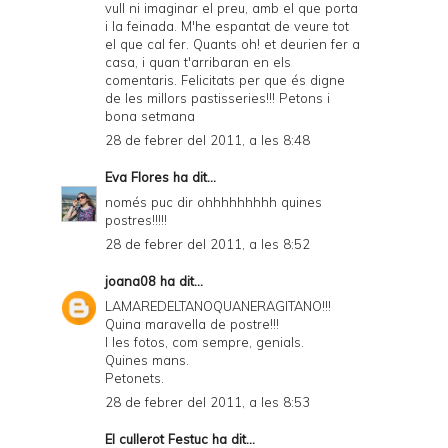
vull ni imaginar el preu, amb el que porta
i la feinada. M'he espantat de veure tot
el que cal fer. Quants oh! et deurien fer a
casa, i quan t'arribaran en els
comentaris. Felicitats per que és digne
de les millors pastisseries!!! Petons i
bona setmana
28 de febrer del 2011, a les 8:48
Eva Flores
ha dit...
només puc dir ohhhhhhhhh quines
postres!!!!!
28 de febrer del 2011, a les 8:52
joana08
ha dit...
LAMAREDELTANOQUANERAGITANO!!!
Quina maravella de postre!!!
I les fotos, com sempre, genials.
Quines mans.
Petonets.
28 de febrer del 2011, a les 8:53
El cullerot Festuc
ha dit...