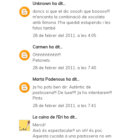
Unknown
ha dit...
doncs si que et dic ooooh que booooo!!!
m'encanta la combinació de xocolata
amb llimona. t'ha quedat estupendo i les
fotos també
28 de febrer del 2011, a les 4:05
Carmen
ha dit...
Ohhhhhhhhh!!!
Petonets
28 de febrer del 2011, a les 7:40
Marta Padenous
ha dit...
Ja ho pots ben dir: Autèntic de
pastisseria!!! De luxe!!!! Ja ho intentarem!!!
Ptnts
28 de febrer del 2011, a les 7:41
La cuina de l'Eri
ha dit...
Mercè!
Això és espectacular!! un oh! és poc.
Aquesta cucada a una pastisseria no em