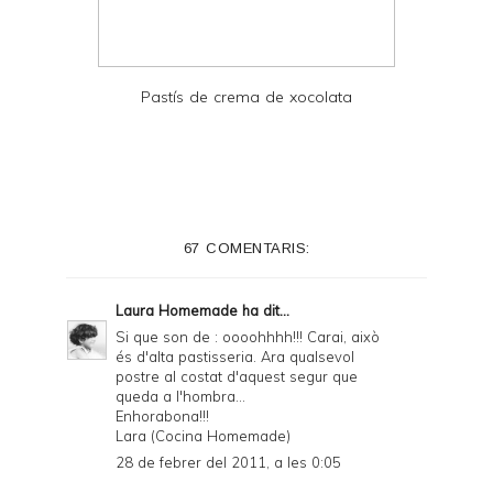
Pastís de crema de xocolata
67 COMENTARIS:
Laura Homemade
ha dit...
Si que son de : oooohhhh!!! Carai, això
és d'alta pastisseria. Ara qualsevol
postre al costat d'aquest segur que
queda a l'hombra...
Enhorabona!!!
Lara (Cocina Homemade)
28 de febrer del 2011, a les 0:05