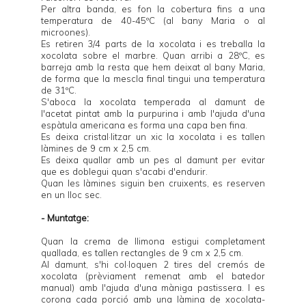
Per altra banda, es fon la cobertura fins a una
temperatura de 40-45ºC (al bany Maria o al
microones).
Es retiren 3/4 parts de la xocolata i es treballa la
xocolata sobre el marbre. Quan arribi a 28ºC, es
barreja amb la resta que hem deixat al bany Maria,
de forma que la mescla final tingui una temperatura
de 31ºC.
S'aboca la xocolata temperada al damunt de
l'acetat pintat amb la purpurina i amb l'ajuda d'una
espàtula americana es forma una capa ben fina.
Es deixa cristal·litzar un xic la xocolata i es tallen
làmines de 9 cm x 2,5 cm.
Es deixa quallar amb un pes al damunt per evitar
que es doblegui quan s'acabi d'endurir.
Quan les làmines siguin ben cruixents, es reserven
en un lloc sec.
- Muntatge:
Quan la crema de llimona estigui completament
quallada, es tallen rectangles de 9 cm x 2,5 cm.
Al damunt, s'hi col·loquen 2 tires del cremós de
xocolata (prèviament remenat amb el batedor
manual) amb l'ajuda d'una màniga pastissera. I es
corona cada porció amb una làmina de xocolata-