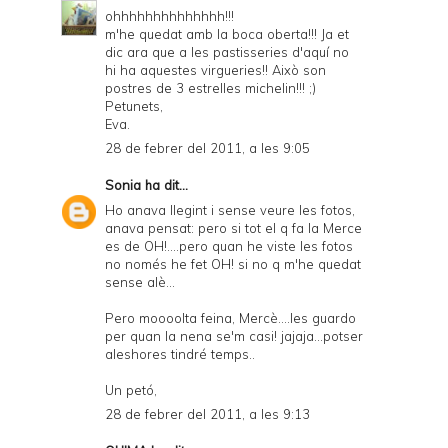
ohhhhhhhhhhhhhh!!!
m'he quedat amb la boca oberta!!! Ja et
dic ara que a les pastisseries d'aquí no
hi ha aquestes virgueries!! Això son
postres de 3 estrelles michelin!!! ;)
Petunets,
Eva.
28 de febrer del 2011, a les 9:05
Sonia
ha dit...
Ho anava llegint i sense veure les fotos,
anava pensat: pero si tot el q fa la Merce
es de OH!....pero quan he viste les fotos
no només he fet OH! si no q m'he quedat
sense alè...
Pero moooolta feina, Mercè....les guardo
per quan la nena se'm casi! jajaja...potser
aleshores tindré temps..
Un petó,
28 de febrer del 2011, a les 9:13