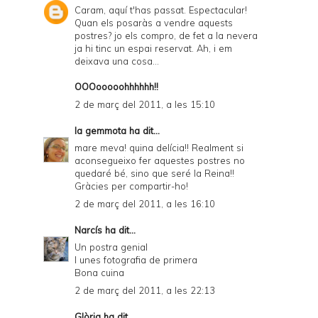
Caram, aquí t'has passat. Espectacular!
Quan els posaràs a vendre aquests
postres? jo els compro, de fet a la nevera
ja hi tinc un espai reservat. Ah, i em
deixava una cosa...
OOOooooohhhhhh!!
2 de març del 2011, a les 15:10
la gemmota
ha dit...
mare meva! quina delícia!! Realment si
aconsegueixo fer aquestes postres no
quedaré bé, sino que seré la Reina!!
Gràcies per compartir-ho!
2 de març del 2011, a les 16:10
Narcís
ha dit...
Un postra genial
I unes fotografia de primera
Bona cuina
2 de març del 2011, a les 22:13
Glòria
ha dit...