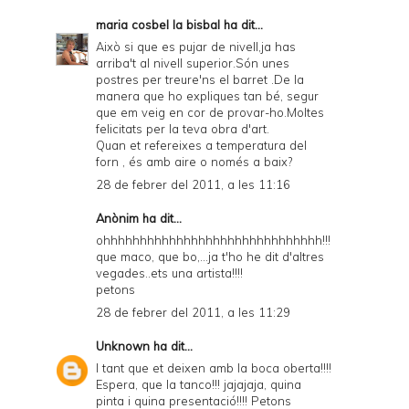
maria cosbel la bisbal
ha dit...
Això si que es pujar de nivell,ja has
arriba't al nivell superior.Són unes
postres per treure'ns el barret .De la
manera que ho expliques tan bé, segur
que em veig en cor de provar-ho.Moltes
felicitats per la teva obra d'art.
Quan et refereixes a temperatura del
forn , és amb aire o només a baix?
28 de febrer del 2011, a les 11:16
Anònim ha dit...
ohhhhhhhhhhhhhhhhhhhhhhhhhhhhhh!!!
que maco, que bo,...ja t'ho he dit d'altres
vegades..ets una artista!!!!
petons
28 de febrer del 2011, a les 11:29
Unknown
ha dit...
I tant que et deixen amb la boca oberta!!!!
Espera, que la tanco!!! jajajaja, quina
pinta i quina presentació!!!! Petons