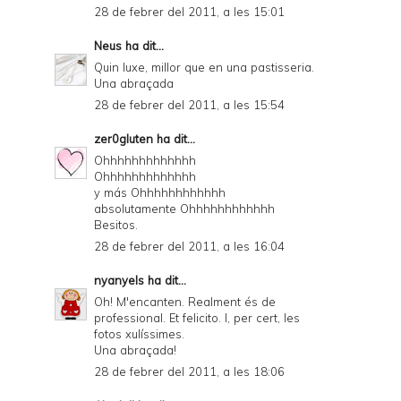
28 de febrer del 2011, a les 15:01
Neus
ha dit...
Quin luxe, millor que en una pastisseria.
Una abraçada
28 de febrer del 2011, a les 15:54
zer0gluten
ha dit...
Ohhhhhhhhhhhhh
Ohhhhhhhhhhhhh
y más Ohhhhhhhhhhhh
absolutamente Ohhhhhhhhhhhh
Besitos.
28 de febrer del 2011, a les 16:04
nyanyels
ha dit...
Oh! M'encanten. Realment és de
professional. Et felicito. I, per cert, les
fotos xulíssimes.
Una abraçada!
28 de febrer del 2011, a les 18:06