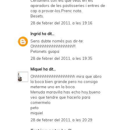
Certament són els que veus en els
aparadors de les pastisseries i entres de
cap a provar-los.Prenc nota.
Besets.
28 de febrer del 2011, a les 19:16
Ingrid
ha dit...
Sens dubte només pus dir-te:
Ohhhhhhhhhhhhhhhhh!!!
Petonets guapa
28 de febrer del 2011, a les 19:35
Miquel
ha dit...
Ohhhhhhhhhhhhhhhhhh mira que abro
la boca bien grande pero no consigo
meterme uno en la boca.
Menuda maravilla has echo hoy,bueno
veo que tendre que hacerlo para
comermelo
peto
miquiel
28 de febrer del 2011, a les 20:29