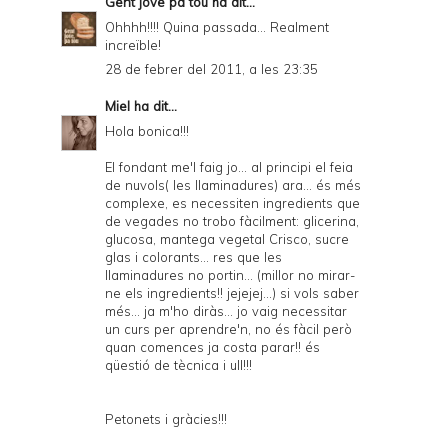
Gent jove pa tou
ha dit...
Ohhhh!!!! Quina passada... Realment
increïble!
28 de febrer del 2011, a les 23:35
Miel
ha dit...
Hola bonica!!!
El fondant me'l faig jo... al principi el feia
de nuvols( les llaminadures) ara... és més
complexe, es necessiten ingredients que
de vegades no trobo fàcilment: glicerina,
glucosa, mantega vegetal Crisco, sucre
glas i colorants... res que les
llaminadures no portin... (millor no mirar-
ne els ingredients!! jejejej...) si vols saber
més... ja m'ho diràs... jo vaig necessitar
un curs per aprendre'n, no és fàcil però
quan comences ja costa parar!! és
qüestió de tècnica i ull!!!
Petonets i gràcies!!!