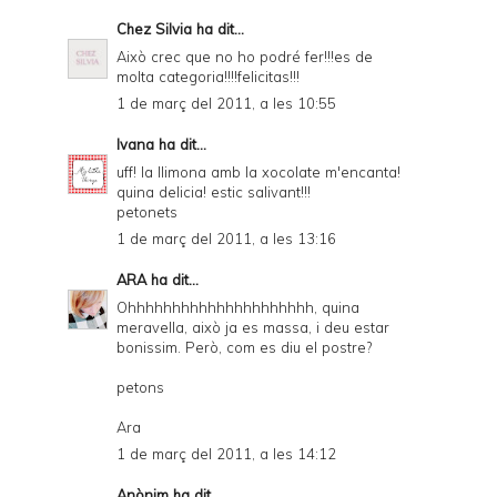
Chez Silvia
ha dit...
Això crec que no ho podré fer!!!es de
molta categoria!!!!felicitas!!!
1 de març del 2011, a les 10:55
Ivana
ha dit...
uff! la llimona amb la xocolate m'encanta!
quina delicia! estic salivant!!!
petonets
1 de març del 2011, a les 13:16
ARA
ha dit...
Ohhhhhhhhhhhhhhhhhhhhh, quina
meravella, això ja es massa, i deu estar
bonissim. Però, com es diu el postre?
petons
Ara
1 de març del 2011, a les 14:12
Anònim ha dit...