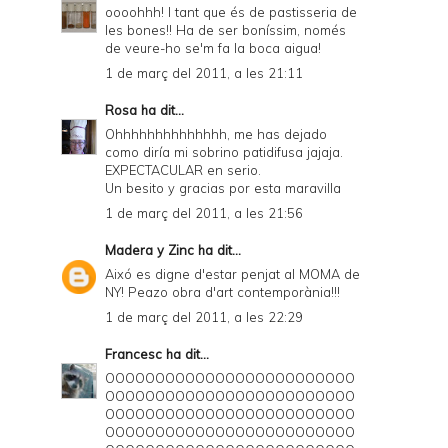
oooohhh! I tant que és de pastisseria de
les bones!! Ha de ser boníssim, només
de veure-ho se'm fa la boca aigua!
1 de març del 2011, a les 21:11
Rosa
ha dit...
Ohhhhhhhhhhhhhh, me has dejado
como diría mi sobrino patidifusa jajaja.
EXPECTACULAR en serio.
Un besito y gracias por esta maravilla
1 de març del 2011, a les 21:56
Madera y Zinc
ha dit...
Aixó es digne d'estar penjat al MOMA de
NY! Peazo obra d'art contemporània!!!
1 de març del 2011, a les 22:29
Francesc
ha dit...
OOOOOOOOOOOOOOOOOOOOOOOOO
OOOOOOOOOOOOOOOOOOOOOOOOO
OOOOOOOOOOOOOOOOOOOOOOOOO
OOOOOOOOOOOOOOOOOOOOOOOOO