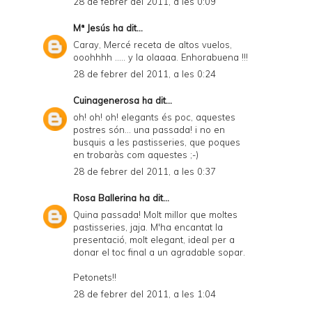
28 de febrer del 2011, a les 0:09
Mª Jesús
ha dit...
Caray, Mercé receta de altos vuelos,
ooohhhh ..... y la olaaaa. Enhorabuena !!!
28 de febrer del 2011, a les 0:24
Cuinagenerosa
ha dit...
oh! oh! oh! elegants és poc, aquestes
postres són... una passada! i no en
busquis a les pastisseries, que poques
en trobaràs com aquestes ;-)
28 de febrer del 2011, a les 0:37
Rosa Ballerina
ha dit...
Quina passada! Molt millor que moltes
pastisseries, jaja. M'ha encantat la
presentació, molt elegant, ideal per a
donar el toc final a un agradable sopar.
Petonets!!
28 de febrer del 2011, a les 1:04