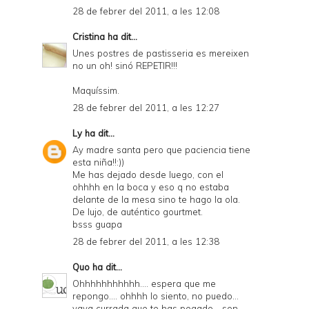
28 de febrer del 2011, a les 12:08
Cristina
ha dit...
Unes postres de pastisseria es mereixen
no un oh! sinó REPETIR!!!
Maquíssim.
28 de febrer del 2011, a les 12:27
Ly
ha dit...
Ay madre santa pero que paciencia tiene
esta niña!!:))
Me has dejado desde luego, con el
ohhhh en la boca y eso q no estaba
delante de la mesa sino te hago la ola.
De lujo, de auténtico gourtmet.
bsss guapa
28 de febrer del 2011, a les 12:38
Quo
ha dit...
Ohhhhhhhhhhh.... espera que me
repongo.... ohhhh lo siento, no puedo...
vaya currada que te has pegado... son