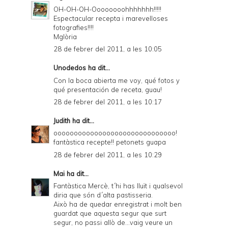
OH-OH-OH-Oooooooohhhhhhh!!!!!
Espectacular recepta i marevelloses
fotografies!!!!
Mglòria
28 de febrer del 2011, a les 10:05
Unodedos
ha dit...
Con la boca abierta me voy, qué fotos y
qué presentación de receta, guau!
28 de febrer del 2011, a les 10:17
Judith
ha dit...
oooooooooooooooooooooooooooooo!
fantàstica recepte!! petonets guapa
28 de febrer del 2011, a les 10:29
Mai
ha dit...
Fantàstica Mercè, t´hi has lluït i qualsevol
diria que són d´alta pastisseria.
Això ha de quedar enregistrat i molt ben
guardat que aquesta segur que surt
segur, no passi allò de...vaig veure un