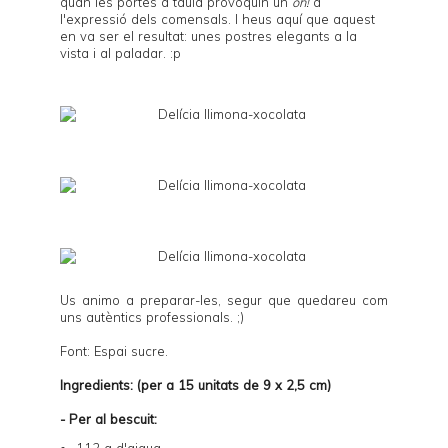
quan les portes a taula provoquin un
oh!
a
l'expressió dels comensals. I heus aquí que aquest
en va ser el resultat: unes postres elegants a la
vista i al paladar. :p
Us animo a preparar-les, segur que quedareu com
uns autèntics professionals. ;)
Font: Espai sucre.
Ingredients: (per a 15 unitats de 9 x 2,5 cm)
- Per al bescuit:
112 g d'aigua