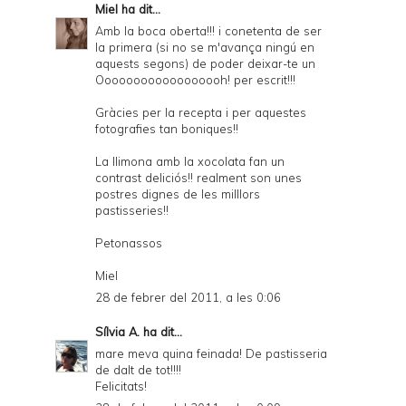
Miel
ha dit...
Amb la boca oberta!!! i conetenta de ser
la primera (si no se m'avança ningú en
aquests segons) de poder deixar-te un
Oooooooooooooooooh! per escrit!!!
Gràcies per la recepta i per aquestes
fotografies tan boniques!!
La llimona amb la xocolata fan un
contrast deliciós!! realment son unes
postres dignes de les milllors
pastisseries!!
Petonassos
Miel
28 de febrer del 2011, a les 0:06
Sílvia A.
ha dit...
mare meva quina feinada! De pastisseria
de dalt de tot!!!!
Felicitats!