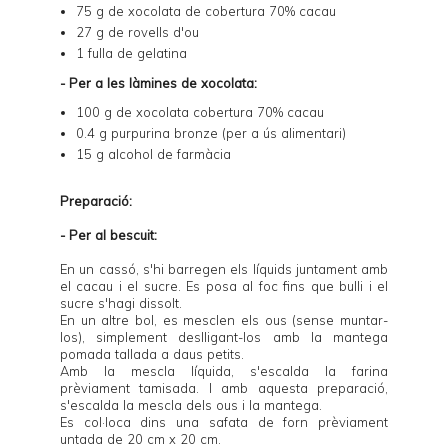
75 g de xocolata de cobertura 70% cacau
27 g de rovells d'ou
1 fulla de gelatina
- Per a les làmines de xocolata:
100 g de xocolata cobertura 70% cacau
0.4 g
purpurina bronze
(per a ús alimentari)
15 g alcohol de farmàcia
Preparació:
- Per al bescuit:
En un cassó, s'hi barregen els líquids juntament amb
el cacau i el sucre. Es posa al foc fins que bulli i el
sucre s'hagi dissolt.
En un altre bol, es mesclen els ous (sense muntar-
los), simplement deslligant-los amb la mantega
pomada tallada a daus petits.
Amb la mescla líquida, s'escalda la farina
prèviament tamisada. I amb aquesta preparació,
s'escalda la mescla dels ous i la mantega.
Es col·loca dins una safata de forn prèviament
untada de 20 cm x 20 cm.