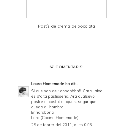
Pastís de crema de xocolata
67 COMENTARIS:
Laura Homemade
ha dit...
Si que son de : oooohhhh!!! Carai, això
és d'alta pastisseria. Ara qualsevol
postre al costat d'aquest segur que
queda a l'hombra...
Enhorabona!!!
Lara (Cocina Homemade)
28 de febrer del 2011, a les 0:05