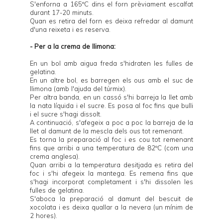
S'enforna a 165ºC dins el forn prèviament escalfat
durant 17-20 minuts.
Quan es retira del forn es deixa refredar al damunt
d'una reixeta i es reserva.
- Per a la crema de llimona:
En un bol amb aigua freda s'hidraten les fulles de
gelatina.
En un altre bol, es barregen els ous amb el suc de
llimona (amb l'ajuda del túrmix).
Per altra banda, en un cassó s'hi barreja la llet amb
la nata líquida i el sucre. Es posa al foc fins que bulli
i el sucre s'hagi dissolt.
A continuació, s'afegeix a poc a poc la barreja de la
llet al damunt de la mescla dels ous tot remenant.
Es torna la preparació al foc i es cou tot remenant
fins que arribi a una temperatura de 82ºC (com una
crema anglesa).
Quan arribi a la temperatura desitjada es retira del
foc i s'hi afegeix la mantega. Es remena fins que
s'hagi incorporat completament i s'hi dissolen les
fulles de gelatina.
S'aboca la preparació al damunt del bescuit de
xocolata i es deixa quallar a la nevera (un mínim de
2 hores).