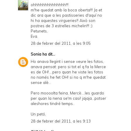
ohhhhhhhhhhhhhh!!!
m'he quedat amb la boca oberta!!! Ja et
dic ara que a les pastisseries d'aquí no
hi ha aquestes virgueries!! Això son
postres de 3 estrelles michelin!!! ;)
Petunets,
Eva.
28 de febrer del 2011, a les 9:05
Sonia
ha dit...
Ho anava llegint i sense veure les fotos,
anava pensat: pero si tot el q fa la Merce
es de OH!....pero quan he viste les fotos
no només he fet OH! si no q m'he quedat
sense alè...
Pero moooolta feina, Mercè....les guardo
per quan la nena se'm casi! jajaja...potser
aleshores tindré temps..
Un petó,
28 de febrer del 2011, a les 9:13