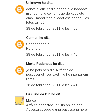
Unknown
ha dit...
doncs si que et dic ooooh que booooo!!!
m'encanta la combinació de xocolata
amb llimona. t'ha quedat estupendo i les
fotos també
28 de febrer del 2011, a les 4:05
Carmen
ha dit...
Ohhhhhhhhh!!!
Petonets
28 de febrer del 2011, a les 7:40
Marta Padenous
ha dit...
Ja ho pots ben dir: Autèntic de
pastisseria!!! De luxe!!!! Ja ho intentarem!!!
Ptnts
28 de febrer del 2011, a les 7:41
La cuina de l'Eri
ha dit...
Mercè!
Això és espectacular!! un oh! és poc.
Aquesta cucada a una pastisseria no em