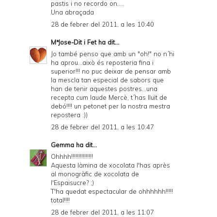
pastis i no recordo on.....
Una abraçada
28 de febrer del 2011, a les 10:40
MªJose-Dit i Fet
ha dit...
Jo també penso que amb un "oh!" no n´hi
ha aprou...això és reposteria fina i
superior!!! no puc deixar de pensar amb
la mescla tan especial de sabors que
han de tenir aquestes postres...una
recepta cum laude Mercè, t´has lluït de
debó!!!! un petonet per la nostra mestra
repostera :))
28 de febrer del 2011, a les 10:47
Gemma
ha dit...
Ohhhh!!!!!!!!!!!!!!!
Aquesta làmina de xocolata l'has après
al monogràfic de xocolata de
l'Espaisucre? ;)
T'ha quedat espectacular de ohhhhhh!!!!!
total!!!!
28 de febrer del 2011, a les 11:07