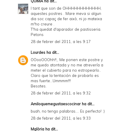
QUIMA
ha dit...
I tant que son de OHHHHHHHHHHHH,
aquestes postres . Mare meva si algun
dia soc capaç de fer això, ni jo mateixa
m'ho creure .
T'ha quedat d'aparador de pastisseria.
Petons
28 de febrer del 2011, a les 9:17
Lourdes
ha dit...
OOooOOOhh!!,, Me ponen este postre y
me quedo atontada y no me atrevería a
meter el cubierto para no estropearlo..
Claro que la tentación de probarlo es
mas fuerte...Ummmm!!!
Besotes.
28 de febrer del 2011, a les 9:32
Amiloquemegustaescocinar
ha dit...
buah, no tengo palabras.... Es perfecto! :)
28 de febrer del 2011, a les 9:33
Mglòria
ha dit...