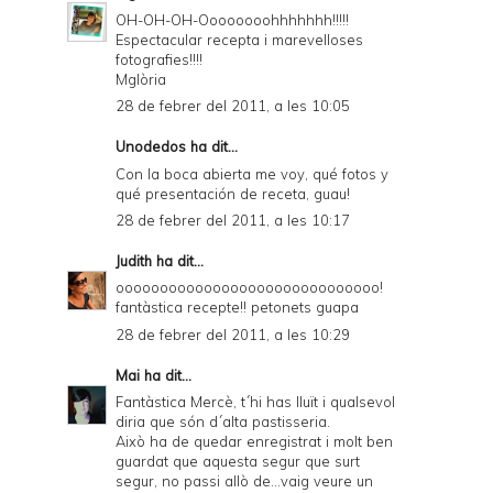
OH-OH-OH-Oooooooohhhhhhh!!!!!
Espectacular recepta i marevelloses
fotografies!!!!
Mglòria
28 de febrer del 2011, a les 10:05
Unodedos
ha dit...
Con la boca abierta me voy, qué fotos y
qué presentación de receta, guau!
28 de febrer del 2011, a les 10:17
Judith
ha dit...
oooooooooooooooooooooooooooooo!
fantàstica recepte!! petonets guapa
28 de febrer del 2011, a les 10:29
Mai
ha dit...
Fantàstica Mercè, t´hi has lluït i qualsevol
diria que són d´alta pastisseria.
Això ha de quedar enregistrat i molt ben
guardat que aquesta segur que surt
segur, no passi allò de...vaig veure un