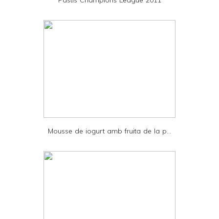
n
d
l
y
a
n
d
P
D
Mousse de iogurt amb fruita de la p...
F