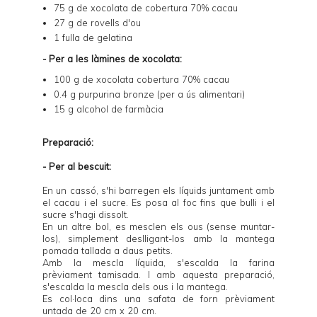
75 g de xocolata de cobertura 70% cacau
27 g de rovells d'ou
1 fulla de gelatina
- Per a les làmines de xocolata:
100 g de xocolata cobertura 70% cacau
0.4 g
purpurina bronze
(per a ús alimentari)
15 g alcohol de farmàcia
Preparació:
- Per al bescuit:
En un cassó, s'hi barregen els líquids juntament amb
el cacau i el sucre. Es posa al foc fins que bulli i el
sucre s'hagi dissolt.
En un altre bol, es mesclen els ous (sense muntar-
los), simplement deslligant-los amb la mantega
pomada tallada a daus petits.
Amb la mescla líquida, s'escalda la farina
prèviament tamisada. I amb aquesta preparació,
s'escalda la mescla dels ous i la mantega.
Es col·loca dins una safata de forn prèviament
untada de 20 cm x 20 cm.