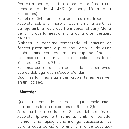
Per altra banda, es fon la cobertura fins a una
temperatura de 40-45ºC (al bany Maria o al
microones).
Es retiren 3/4 parts de la xocolata i es treballa la
xocolata sobre el marbre. Quan arribi a 28ºC, es
barreja amb la resta que hem deixat al bany Maria,
de forma que la mescla final tingui una temperatura
de 31ºC.
S'aboca la xocolata temperada al damunt de
l'acetat pintat amb la purpurina i amb l'ajuda d'una
espàtula americana es forma una capa ben fina.
Es deixa cristal·litzar un xic la xocolata i es tallen
làmines de 9 cm x 2,5 cm.
Es deixa quallar amb un pes al damunt per evitar
que es doblegui quan s'acabi d'endurir.
Quan les làmines siguin ben cruixents, es reserven
en un lloc sec.
- Muntatge:
Quan la crema de llimona estigui completament
quallada, es tallen rectangles de 9 cm x 2,5 cm.
Al damunt, s'hi col·loquen 2 tires del cremós de
xocolata (prèviament remenat amb el batedor
manual) amb l'ajuda d'una màniga pastissera. I es
corona cada porció amb una làmina de xocolata-