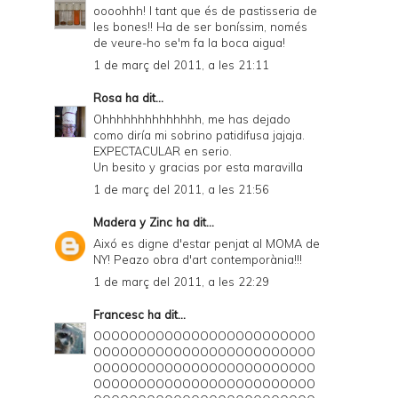
oooohhh! I tant que és de pastisseria de
les bones!! Ha de ser boníssim, només
de veure-ho se'm fa la boca aigua!
1 de març del 2011, a les 21:11
Rosa
ha dit...
Ohhhhhhhhhhhhhh, me has dejado
como diría mi sobrino patidifusa jajaja.
EXPECTACULAR en serio.
Un besito y gracias por esta maravilla
1 de març del 2011, a les 21:56
Madera y Zinc
ha dit...
Aixó es digne d'estar penjat al MOMA de
NY! Peazo obra d'art contemporània!!!
1 de març del 2011, a les 22:29
Francesc
ha dit...
OOOOOOOOOOOOOOOOOOOOOOOOO
OOOOOOOOOOOOOOOOOOOOOOOOO
OOOOOOOOOOOOOOOOOOOOOOOOO
OOOOOOOOOOOOOOOOOOOOOOOOO