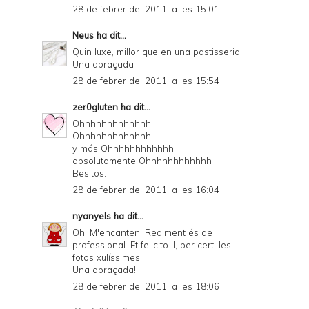
28 de febrer del 2011, a les 15:01
Neus
ha dit...
Quin luxe, millor que en una pastisseria.
Una abraçada
28 de febrer del 2011, a les 15:54
zer0gluten
ha dit...
Ohhhhhhhhhhhhh
Ohhhhhhhhhhhhh
y más Ohhhhhhhhhhhh
absolutamente Ohhhhhhhhhhhh
Besitos.
28 de febrer del 2011, a les 16:04
nyanyels
ha dit...
Oh! M'encanten. Realment és de
professional. Et felicito. I, per cert, les
fotos xulíssimes.
Una abraçada!
28 de febrer del 2011, a les 18:06