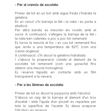
- Per al cremós de xocolata:
Primer de tot en un bol amb aigua freda s'hidrata la
gelatina.
En un cassó s'hi barreja la llet i la nata i es porta a
ebullició.
Per altra banda, es mesclen els rovells amb el
sucre. A continuació, s'afegeix la barreja de la llet i
la nata ben calentes a poc a poc tot remenant.
Es torna la mescla al foc i es cou tot remenant fins
que arribi a una temperatura de 82ºC (com una
crema anglesa).
A continuació, s'hi dissol la gelatina hidratada.
I s'aboca la preparació colada al damunt de la
xocolata tot remenant (com una
ganache
) fins
obtenir una mescla homogènia.
Es reserva tapada en contacte amb un film
transparent a la nevera.
- Per a les làmines de xocolata:
Primer de tot es dissol la purpurina amb l'alcohol.
S'aboca un raig de la barreja al damunt d'un tros
d'acetat i amb l'ajuda d'un pinzell es reparteix per
tota la superfície de l'acetat. Es deixa evaporar
l'alcohol i es reserva.