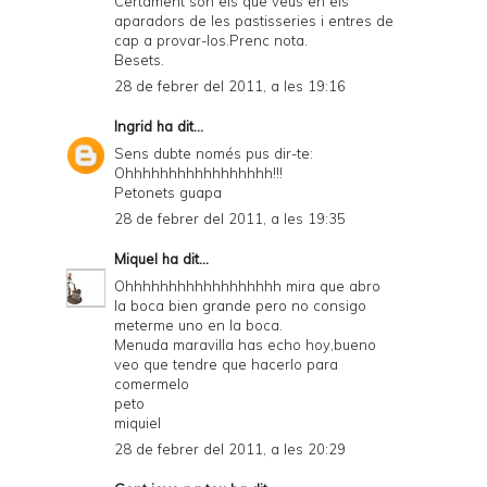
Certament són els que veus en els
aparadors de les pastisseries i entres de
cap a provar-los.Prenc nota.
Besets.
28 de febrer del 2011, a les 19:16
Ingrid
ha dit...
Sens dubte només pus dir-te:
Ohhhhhhhhhhhhhhhhh!!!
Petonets guapa
28 de febrer del 2011, a les 19:35
Miquel
ha dit...
Ohhhhhhhhhhhhhhhhhh mira que abro
la boca bien grande pero no consigo
meterme uno en la boca.
Menuda maravilla has echo hoy,bueno
veo que tendre que hacerlo para
comermelo
peto
miquiel
28 de febrer del 2011, a les 20:29