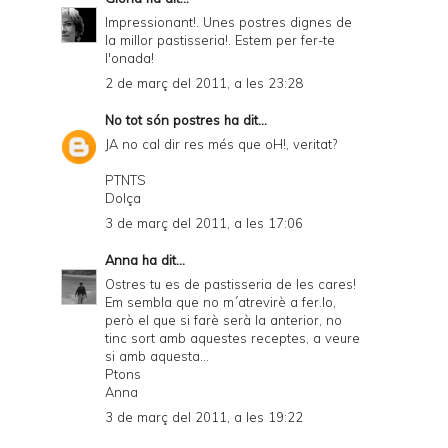
Impressionant!. Unes postres dignes de
la millor pastisseria!. Estem per fer-te
l'onada!
2 de març del 2011, a les 23:28
No tot són postres
ha dit...
JA no cal dir res més que oH!, veritat?
PTNTS
Dolça
3 de març del 2011, a les 17:06
Anna
ha dit...
Ostres tu es de pastisseria de les cares!
Em sembla que no m´atrevirè a fer.lo,
però el que si farè serà la anterior, no
tinc sort amb aquestes receptes, a veure
si amb aquesta...
Ptons
Anna
3 de març del 2011, a les 19:22