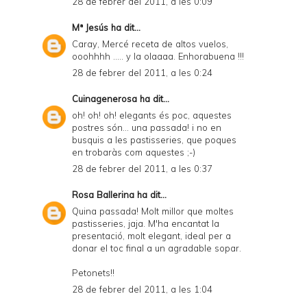
28 de febrer del 2011, a les 0:09
Mª Jesús
ha dit...
Caray, Mercé receta de altos vuelos,
ooohhhh ..... y la olaaaa. Enhorabuena !!!
28 de febrer del 2011, a les 0:24
Cuinagenerosa
ha dit...
oh! oh! oh! elegants és poc, aquestes
postres són... una passada! i no en
busquis a les pastisseries, que poques
en trobaràs com aquestes ;-)
28 de febrer del 2011, a les 0:37
Rosa Ballerina
ha dit...
Quina passada! Molt millor que moltes
pastisseries, jaja. M'ha encantat la
presentació, molt elegant, ideal per a
donar el toc final a un agradable sopar.
Petonets!!
28 de febrer del 2011, a les 1:04