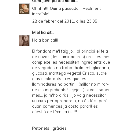
Gent jove pa tou
ha dit...
Ohhhh!!!! Quina passada... Realment
increïble!
28 de febrer del 2011, a les 23:35
Miel
ha dit...
Hola bonica!!!
El fondant me'l faig jo... al principi el feia
de nuvols( les llaminadures) ara... és més
complexe, es necessiten ingredients que
de vegades no trobo fàcilment: glicerina,
glucosa, mantega vegetal Crisco, sucre
glas i colorants... res que les
llaminadures no portin... (millor no mirar-
ne els ingredients!! jejejej...) si vols saber
més... ja m'ho diràs... jo vaig necessitar
un curs per aprendre'n, no és fàcil però
quan comences ja costa parar!! és
qüestió de tècnica i ull!!!
Petonets i gràcies!!!