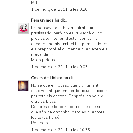
Miel
1 de març del 2011, a les 0:20
Fem un mos
ha dit...
Em pensava que havia entrat a una
pastisseria, però no es la Mercè quina
preciositat i tenen d’estar boníssims,
queden anotats amb el teu permís, doncs
els prepararé el diumenge que venen els
nois a dinar.
Molts petons
1 de març del 2011, a les 9:03
Coses de Llàbiro
ha dit...
No sé que em passa que últimament
estic veient que em perdo actualitzacions
per tots els costats. Després les veig a
d'altres blocs!:(
Després de la parrafada dir-te que si
que són de ohhhhhh, però es que totes
les teves ho són!
Petonets.
1 de març del 2011, a les 10:35