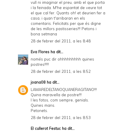
vull ni imaginar el preu, amb el que porta
i la feinada. M'he espantat de veure tot
el que cal fer. Quants oh! et deurien fer a
casa, i quan t'arribaran en els
comentaris. Felicitats per que és digne
de les millors pastisseries!!! Petons i
bona setmana
28 de febrer del 2011, a les 8:48
Eva Flores
ha dit...
només puc dir ohhhhhhhhh quines
postres!!!!!
28 de febrer del 2011, a les 8:52
joana08
ha dit...
LAMAREDELTANOQUANERAGITANO!!!
Quina maravella de postre!!!
I les fotos, com sempre, genials.
Quines mans.
Petonets.
28 de febrer del 2011, a les 8:53
El cullerot Festuc
ha dit...