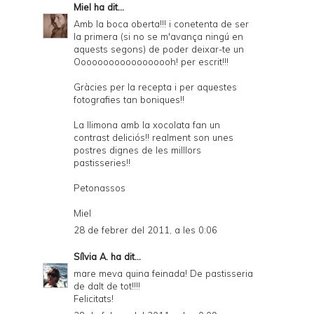
Miel
ha dit...
Amb la boca oberta!!! i conetenta de ser
la primera (si no se m'avança ningú en
aquests segons) de poder deixar-te un
Oooooooooooooooooh! per escrit!!!
Gràcies per la recepta i per aquestes
fotografies tan boniques!!
La llimona amb la xocolata fan un
contrast deliciós!! realment son unes
postres dignes de les milllors
pastisseries!!
Petonassos
Miel
28 de febrer del 2011, a les 0:06
Sílvia A.
ha dit...
mare meva quina feinada! De pastisseria
de dalt de tot!!!!
Felicitats!