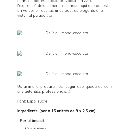
quan les portes a taula provoquin un
oh!
a
l'expressió dels comensals. I heus aquí que aquest
en va ser el resultat: unes postres elegants a la
vista i al paladar. :p
Us animo a preparar-les, segur que quedareu com
uns autèntics professionals. ;)
Font: Espai sucre.
Ingredients: (per a 15 unitats de 9 x 2,5 cm)
- Per al bescuit:
112 g d'aigua