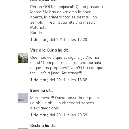
Per un OOHH!! majúscul!! Quina passada
Mercè!!! M'has deixat amb la boca
oberta, la primera foto és bestial... no
sembla ni real! Guau, ets una mestra!!
Petonets!
Sandra
1 de març del 2011, a les 17:29
Visc a la Cuina
ha dit...
Que més vols que et digui si ja t'ho han
dit tot? Com puc resumir en una paraula
el que ens proposes? No n'hi ha cap que
faci justícia justa! Artistassa!!!
1 de març del 2011, a les 18:38
Irene
ha dit...
Mare meva!!!! Quina passada de postres,
un oh! un ah! i un abecedari sences
d'exclamacions!
1 de març del 2011, a les 20:59
Cristina
ha dit...