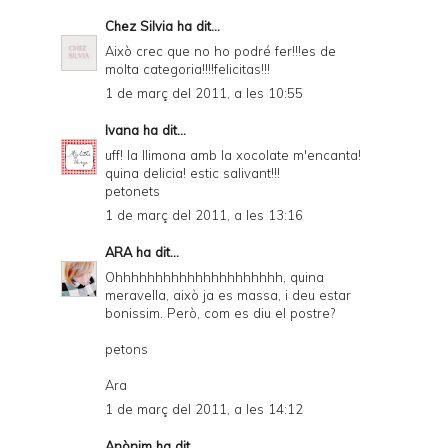
Chez Silvia
ha dit...
Això crec que no ho podré fer!!!es de
molta categoria!!!!felicitas!!!
1 de març del 2011, a les 10:55
Ivana
ha dit...
uff! la llimona amb la xocolate m'encanta!
quina delicia! estic salivant!!!
petonets
1 de març del 2011, a les 13:16
ARA
ha dit...
Ohhhhhhhhhhhhhhhhhhhhh, quina
meravella, això ja es massa, i deu estar
bonissim. Però, com es diu el postre?
petons
Ara
1 de març del 2011, a les 14:12
Anònim ha dit...