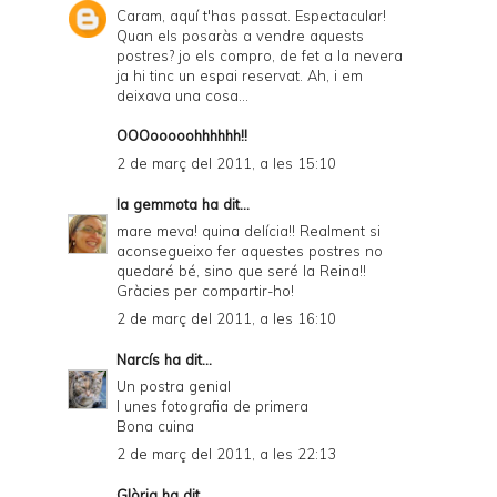
Caram, aquí t'has passat. Espectacular!
Quan els posaràs a vendre aquests
postres? jo els compro, de fet a la nevera
ja hi tinc un espai reservat. Ah, i em
deixava una cosa...
OOOooooohhhhhh!!
2 de març del 2011, a les 15:10
la gemmota
ha dit...
mare meva! quina delícia!! Realment si
aconsegueixo fer aquestes postres no
quedaré bé, sino que seré la Reina!!
Gràcies per compartir-ho!
2 de març del 2011, a les 16:10
Narcís
ha dit...
Un postra genial
I unes fotografia de primera
Bona cuina
2 de març del 2011, a les 22:13
Glòria
ha dit...