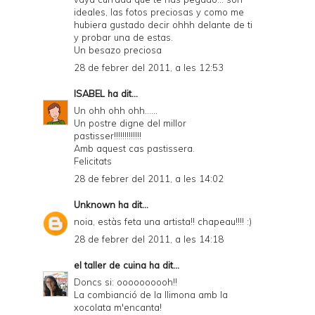
ideales, las fotos preciosas y como me
hubiera gustado decir ohhh delante de ti
y probar una de estas.
Un besazo preciosa
28 de febrer del 2011, a les 12:53
ISABEL
ha dit...
Un ohh ohh ohh......
Un postre digne del millor
pastisser!!!!!!!!!!!!!
Amb aquest cas pastissera.
Felicitats
28 de febrer del 2011, a les 14:02
Unknown
ha dit...
noia, estàs feta una artista!! chapeau!!!! :)
28 de febrer del 2011, a les 14:18
el taller de cuina
ha dit...
Doncs si: oooooooooh!!
La combianció de la llimona amb la
xocolata m'encanta!