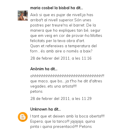
maria cosbel la bisbal
ha dit...
Això si que es pujar de nivell,ja has
arriba't al nivell superior.Són unes
postres per treure'ns el barret .De la
manera que ho expliques tan bé, segur
que em veig en cor de provar-ho.Moltes
felicitats per la teva obra d'art.
Quan et refereixes a temperatura del
forn , és amb aire o només a baix?
28 de febrer del 2011, a les 11:16
Anònim ha dit...
ohhhhhhhhhhhhhhhhhhhhhhhhhhhhhh!!!
que maco, que bo,...ja t'ho he dit d'altres
vegades..ets una artista!!!!
petons
28 de febrer del 2011, a les 11:29
Unknown
ha dit...
I tant que et deixen amb la boca oberta!!!!
Espera, que la tanco!!! jajajaja, quina
pinta i quina presentació!!!! Petons