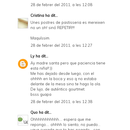
28 de febrer del 2011, a les 12:08
Cristina
ha dit...
Unes postres de pastisseria es mereixen
no un oh! sinó REPETIR!!!
Maquíssim.
28 de febrer del 2011, a les 12:27
Ly
ha dit...
Ay madre santa pero que paciencia tiene
esta niña!!:))
Me has dejado desde luego, con el
ohhhh en la boca y eso q no estaba
delante de la mesa sino te hago la ola.
De lujo, de auténtico gourtmet.
bsss guapa
28 de febrer del 2011, a les 12:38
Quo
ha dit...
Ohhhhhhhhhhh.... espera que me
repongo.... ohhhh lo siento, no puedo...
vaya currada que te has pegado... son