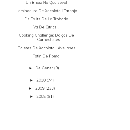
Un Brioix No Qualsevol
Llaminadura De Xocolata I Taronja
Els Fruits De La Trobada
Va De Cítrics...
Cooking Challenge: Dolços De
Carnestoltes
Galetes De Xocolata I Avellanes
Tatin De Poma
De Gener
(9)
►
2010
(74)
►
2009
(233)
►
2008
(91)
►