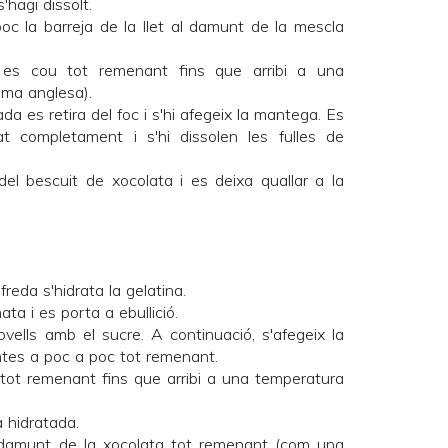
s'hagi dissolt.
oc la barreja de la llet al damunt de la mescla
i es cou tot remenant fins que arribi a una
ma anglesa).
da es retira del foc i s'hi afegeix la mantega. Es
t completament i s'hi dissolen les fulles de
el bescuit de xocolata i es deixa quallar a la
reda s'hidrata la gelatina.
nata i es porta a ebullició.
vells amb el sucre. A continuació, s'afegeix la
lentes a poc a poc tot remenant.
 tot remenant fins que arribi a una temperatura
a hidratada.
l damunt de la xocolata tot remenant (com una