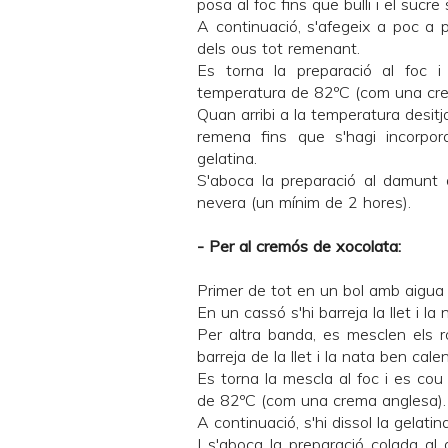
posa al foc fins que bulli i el sucre 
A continuació, s'afegeix a poc a p
dels ous tot remenant.
Es torna la preparació al foc 
temperatura de 82ºC (com una cre
Quan arribi a la temperatura desitja
remena fins que s'hagi incorpora
gelatina.
S'aboca la preparació al damunt d
nevera (un mínim de 2 hores).
- Per al cremós de xocolata:
Primer de tot en un bol amb aigua f
En un cassó s'hi barreja la llet i la 
Per altra banda, es mesclen els ro
barreja de la llet i la nata ben ca
Es torna la mescla al foc i es cou
de 82ºC (com una crema anglesa).
A continuació, s'hi dissol la gelatin
I s'aboca la preparació colada a