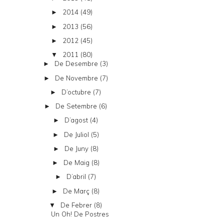
2014
(49)
►
2013
(56)
►
2012
(45)
►
2011
(80)
▼
De Desembre
(3)
►
De Novembre
(7)
►
D’octubre
(7)
►
De Setembre
(6)
►
D’agost
(4)
►
De Juliol
(5)
►
De Juny
(8)
►
De Maig
(8)
►
D’abril
(7)
►
De Març
(8)
►
De Febrer
(8)
▼
Un Oh! De Postres