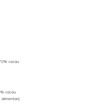
 70% cacau
70% cacau
 alimentari)