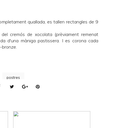
ompletament quallada, es tallen rectangles de 9
es del cremós de xocolata (prèviament remenat
da d'una màniga pastissera. I es corona cada
-bronze.
postres