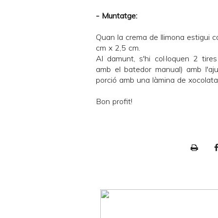
- Muntatge:
Quan la crema de llimona estigui c
cm x 2,5 cm.
Al damunt, s'hi col·loquen 2 tir
amb el batedor manual) amb l'aju
porció amb una làmina de xocolata
Bon profit!
P
r
i
n
t