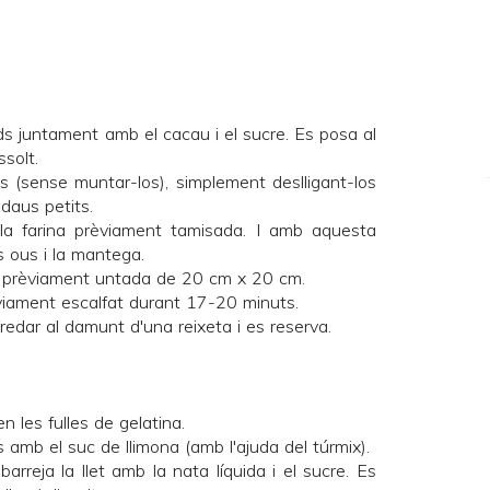
ids juntament amb el cacau i el sucre. Es posa al
ssolt.
s (sense muntar-los), simplement deslligant-los
daus petits.
 la farina prèviament tamisada. I amb aquesta
s ous i la mantega.
rn prèviament untada de 20 cm x 20 cm.
viament escalfat durant 17-20 minuts.
fredar al damunt d'una reixeta i es reserva.
n les fulles de gelatina.
s amb el suc de llimona (amb l'ajuda del túrmix).
arreja la llet amb la nata líquida i el sucre. Es