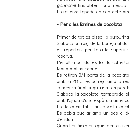
ganache
) fins obtenir una mescla
Es reserva tapada en contacte amb
- Per a les làmines de xocolata:
Primer de tot es dissol la purpurina
S'aboca un raig de la barreja al da
es reparteix per tota la superfíci
reserva.
Per altra banda, es fon la cobert
Maria o al microones).
Es retiren 3/4 parts de la xocolata
arribi a 28ºC, es barreja amb la r
la mescla final tingui una tempera
S'aboca la xocolata temperada al
amb l'ajuda d'una espàtula americ
Es deixa cristal·litzar un xic la xoc
Es deixa quallar amb un pes al d
d'endurir.
Quan les làmines siguin ben cruixen