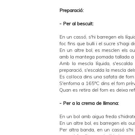
Preparació:
- Per al bescuit:
En un cassó, s'hi barregen els líqu
foc fins que bulli i el sucre s'hagi di
En un altre bol, es mesclen els ou
amb la mantega pomada tallada a 
Amb la mescla líquida, s'escalda
preparació, s'escalda la mescla del
Es col·loca dins una safata de fo
S'enforna a 165ºC dins el forn prè
Quan es retira del forn es deixa re
- Per a la crema de llimona:
En un bol amb aigua freda s'hidrate
En un altre bol, es barregen els ou
Per altra banda, en un cassó s'hi b