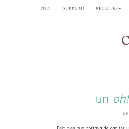
INICI
SOBRE MI
RECEPTES
un
oh!
DE
Feia dies que portava de cap fer u