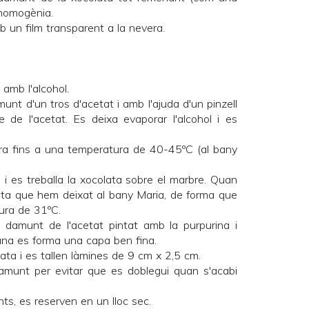
 homogènia.
 un film transparent a la nevera.
 amb l'alcohol.
munt d'un tros d'acetat i amb l'ajuda d'un pinzell
e de l'acetat. Es deixa evaporar l'alcohol i es
ura fins a una temperatura de 40-45ºC (al bany
 i es treballa la xocolata sobre el marbre. Quan
esta que hem deixat al bany Maria, de forma que
tura de 31ºC.
 damunt de l'acetat pintat amb la purpurina i
ana es forma una capa ben fina.
olata i es tallen làmines de 9 cm x 2,5 cm.
amunt per evitar que es doblegui quan s'acabi
ts, es reserven en un lloc sec.