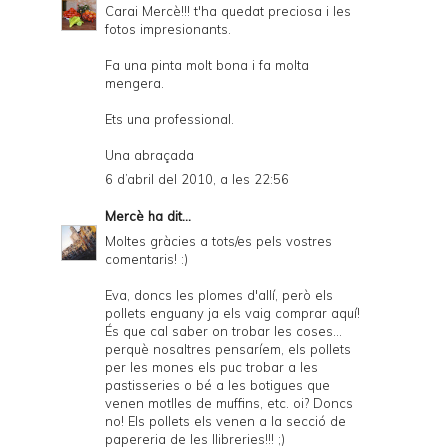
Carai Mercè!!! t'ha quedat preciosa i les
fotos impresionants.
Fa una pinta molt bona i fa molta
mengera.
Ets una professional.
Una abraçada
6 d’abril del 2010, a les 22:56
Mercè
ha dit...
Moltes gràcies a tots/es pels vostres
comentaris! :)
Eva, doncs les plomes d'allí, però els
pollets enguany ja els vaig comprar aquí!
És que cal saber on trobar les coses...
perquè nosaltres pensaríem, els pollets
per les mones els puc trobar a les
pastisseries o bé a les botigues que
venen motlles de muffins, etc. oi? Doncs
no! Els pollets els venen a la secció de
papereria de les llibreries!!! ;)