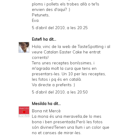
ploms i pollets els trobes allà o te'ls
envien des d'aquí? :)
Petunets,
Eva.
5 d’abril del 2010, a les 20:25
Estefi
ha dit...
Hola, vinc de la web de TasteSpotting i al
veure Catalan Easter Cake he entrat
corrents!
Tens unes receptes boníssimes, i
m'agrada molt la cura que tens en
presentars-les. Un 10 per les receptes,
les fotos i pq és en català.
Va directe a preferits :)
5 d’abril del 2010, a les 20:50
Mesilda
ha dit...
Bona nit Mercè
La mona és una meravella,de lo mes
bona i ben presentada.Però les fotos
són divines!Tenen una llum i un color que
no et canses de mirar-les.