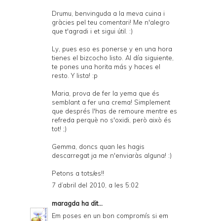
Drumu, benvinguda a la meva cuina i
gràcies pel teu comentari! Me n'alegro
que t'agradi i et sigui útil. :)
Ly, pues eso es ponerse y en una hora
tienes el bizcocho listo. Al día siguiente,
te pones una horita más y haces el
resto. Y lista! :p
Maria, prova de fer la yema que és
semblant a fer una crema! Simplement
que després l'has de remoure mentre es
refreda perquè no s'oxidi, però això és
tot! ;)
Gemma, doncs quan les hagis
descarregat ja me n'enviaràs alguna! :)
Petons a tots/es!!
7 d’abril del 2010, a les 5:02
maragda
ha dit...
Em poses en un bon compromís si em