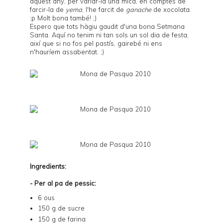
aquest any, per variar-la una mica, en comptes de
farcir-la de
yema
, l'he farcit de
ganache
de xocolata.
:p Molt bona també! ;)
Espero que tots hàgiu gaudit d'una bona Setmana
Santa. Aquí no tenim ni tan sols un sol dia de festa,
així que si no fos pel pastís, gairebé ni ens
n'hauríem assabentat. ;)
Ingredients:
- Per al pa de pessic:
6 ous
150 g de sucre
150 g de farina