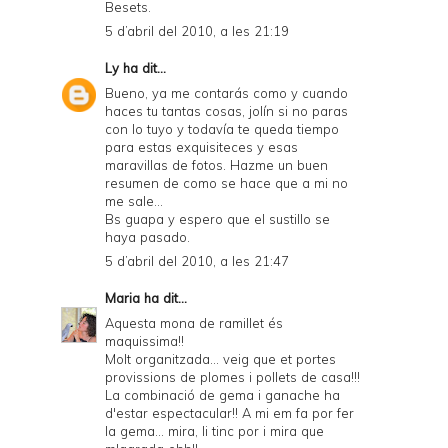
Besets.
5 d’abril del 2010, a les 21:19
Ly
ha dit...
Bueno, ya me contarás como y cuando
haces tu tantas cosas, jolín si no paras
con lo tuyo y todavía te queda tiempo
para estas exquisiteces y esas
maravillas de fotos. Hazme un buen
resumen de como se hace que a mi no
me sale...
Bs guapa y espero que el sustillo se
haya pasado.
5 d’abril del 2010, a les 21:47
Maria
ha dit...
Aquesta mona de ramillet és
maquissima!!
Molt organitzada... veig que et portes
provissions de plomes i pollets de casa!!!
La combinació de gema i ganache ha
d'estar espectacular!! A mi em fa por fer
la gema... mira, li tinc por i mira que