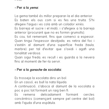
- Per a la
yema
:
La gema també és millor preparar-la el dia anterior.
Es baten els ous com si es fes una truita. S'hi
afegeix l'aigua i es cola amb un colador xinès.
Es barreja el sucre i el midó, i s'afegeix a la barreja
anterior (procurant que no es formin grumolls).
Es cou, tot remenant, fins que comenci a espessir.
Quan tingui l'espessor desitjada, es retira del foc i
s'extén al damunt d'una superfície freda (taula,
marbre) per tal d'evitar que s'oxidi i agafi una
tonalitat verdosa.
Quan sigui freda, es recull i es guarda a la nevera
fins al moment de fer-la servir.
- Per a la
ganache
de xocolata:
Es trosseja la xocolata dins un bol.
En un cassó, es bull la nata líquida.
A continuació, s'aboca al damunt de la xocolata a
poc a poc tot formant un raig ben fi.
Es remena delicadament formant cercles
concèntrics (començant sempre pel centre del bol)
amb l'ajuda d'una espàtula.