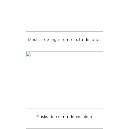
F
r
i
e
Mousse de iogurt amb fruita de la p...
n
d
l
y
a
n
d
P
D
Pastís de crema de xocolata
F