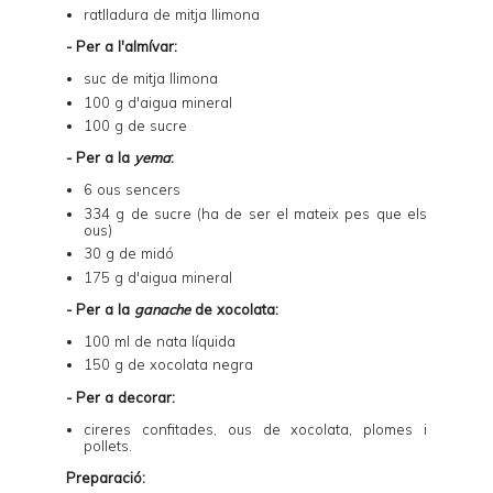
ratlladura de mitja llimona
- Per a l'almívar:
suc de mitja llimona
100 g d'aigua mineral
100 g de sucre
- Per a la
yema
:
6 ous sencers
334 g de sucre (ha de ser el mateix pes que els
ous)
30 g de midó
175 g d'aigua mineral
- Per a la
ganache
de xocolata:
100 ml de nata líquida
150 g de xocolata negra
- Per a decorar:
cireres confitades,
ous de xocolata
, plomes i
pollets.
Preparació: