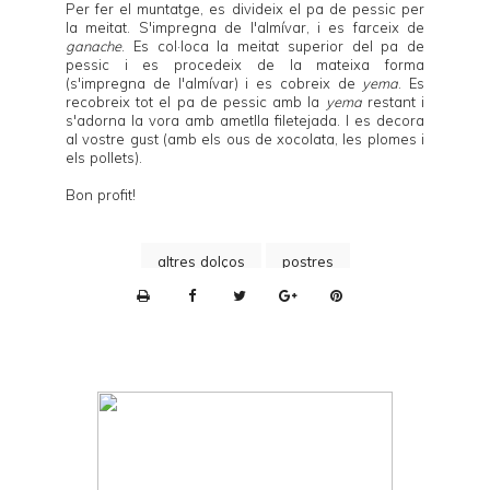
Per fer el muntatge, es divideix el pa de pessic per
la meitat. S'impregna de l'almívar, i es farceix de
ganache
. Es col·loca la meitat superior del pa de
pessic i es procedeix de la mateixa forma
(s'impregna de l'almívar) i es cobreix de
yema
. Es
recobreix tot el pa de pessic amb la
yema
restant
i
s'adorna la vora amb ametlla filetejada. I es decora
al vostre gust (amb els
ous de xocolata
, les plomes i
els pollets).
Bon profit!
altres dolços
postres
P
r
i
n
t
e
r