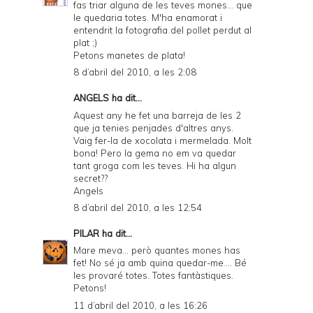
fas triar alguna de les teves mones... que
le quedaria totes. M'ha enamorat i
entendrit la fotografia del pollet perdut al
plat ;)
Petons manetes de plata!
8 d’abril del 2010, a les 2:08
ANGELS ha dit...
Aquest any he fet una barreja de les 2
que ja tenies penjades d'altres anys.
Vaig fer-la de xocolata i mermelada. Molt
bona! Pero la gema no em va quedar
tant groga com les teves. Hi ha algun
secret??
Angels
8 d’abril del 2010, a les 12:54
PILAR
ha dit...
Mare meva... però quantes mones has
fet! No sé ja amb quina quedar-me.... Bé
les provaré totes. Totes fantàstiques.
Petons!
11 d’abril del 2010, a les 16:26