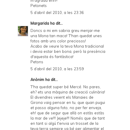
m'agrada ehh!!
Petonets
5 d’abril del 2010, a les 23:36
Margarida
ha dit...
Doncs a mi em sabria greu menjar-me
una Mona tan maca! T'han quedat unes
fotos amb uns color preciosos!
Acabo de veure la teva Mona tradicional
i devia estar ben bona, però la presència
d'aquesta és fantàstica!
Petons
5 d’abril del 2010, a les 23:59
Anònim ha dit...
T'ha quedat super bé Mercé. No pares,
eh? ets una màquina de creació culinària!
El divendres veient els Manaies de
Girona vaig pensar en tu, que quan pugui
et passo alguna foto, no per fer enveja,
eh! que de segur que allà on estàs estàs
la mar de ve!!! Jejeje!!! Només que de tant
en tant si algú t'envia un trosset de la
teva terra sempre va bé per alimentar el