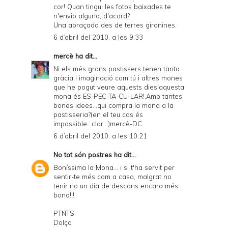
cor! Quan tingui les fotos baixades te
n'envio alguna, d'acord?
Una abraçada des de terres gironines.
6 d’abril del 2010, a les 9:33
mercè
ha dit...
Ni els més grans pastissers tenen tanta
gràcia i imaginació com tú i altres mones
que he pogut veure aquests dies!aquesta
mona és ES-PEC-TA-CU-LAR!,Amb tantes
bones idees...qui compra la mona a la
pastisseria?(en el teu cas és
impossible...clar...)mercè-DC
6 d’abril del 2010, a les 10:21
No tot són postres
ha dit...
Boníssima la Mona... i si t'ha servit per
sentir-te més com a casa, malgrat no
tenir no un dia de descans encara més
bona!!!
PTNTS
Dolça