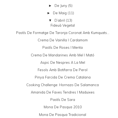
De Juny
(5)
►
De Maig
(11)
►
D’abril
(13)
▼
Fideuà Vegetal
Pastís De Formatge De Taronja Coronat Amb Kumquats...
Crema De Vainilla I Cardamom
Pastís De Roses I Menta
Crema De Mandarines Amb Mel I Mató
Aspic De Nespres A La Mel
Fesols Amb Botifarra De Perol
Pinya Farcida De Crema Catalana
Cooking Challenge: Hornazo De Salamanca
Amanida De Faves Tendres I Maduixes
Pastís De Sara
Mona De Pasqua 2010
Mona De Pasqua Tradicional