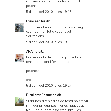
qualsevol es nega a agfr-ne un tall.
petons
5 d’abril del 2010, a les 19:15
Francesc
ha dit...
T'ha quedat una mona preciosa. Segur
que has triomfat a casa teua!!
Salutacions
5 d’abril del 2010, a les 19:16
ARA
ha dit...
kina monada de mona, i quin valor q
tens, treballant i fent mones.
petonets
ara
5 d’abril del 2010, a les 19:27
El cullerot Festuc
ha dit...
Si arribes a tenir dies de festa no em vui
ni imaginar quantes mones haguessis
fet!!! T'ha quedat espectacular!!! Les