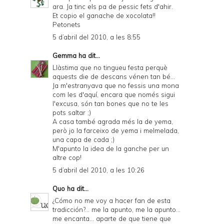
ara. Ja tinc els pa de pessic fets d'ahir.
Et copio el ganache de xocolata!!
Petonets
5 d’abril del 2010, a les 8:55
Gemma
ha dit...
Llàstima que no tingueu festa perquè
aquests die de descans vénen tan bé...
Ja m'estranyava que no fessis una mona
com les d'aquí, encara que només sigui
l'excusa, són tan bones que no te les
pots saltar ;)
A casa també agrada més la de yema,
però jo la farceixo de yema i melmelada,
una capa de cada ;)
M'apunto la idea de la ganche per un
altre cop!
5 d’abril del 2010, a les 10:26
Quo
ha dit...
¿Cómo no me voy a hacer fan de esta
tradicción?... me la apunto, me la apunto...
me encanta... aparte de que tiene que