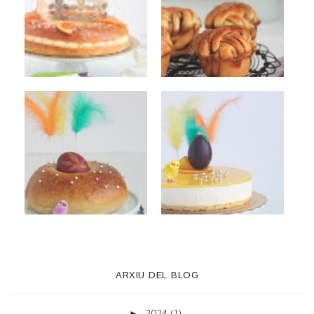
ARXIU DEL BLOG
2024
(1)
►