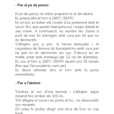
- Per al pa de pessic:
El pa de pessic és millor preparar-lo el dia abans.
Es preescalfa el forn a 180ºC (350ºF).
En un bol, es baten els rovells d'ou juntament amb el
sucre, fins que quedin blanquinosos i hagin doblat el
seu volum. A continuació, es munten les clares a
punt de neu. Es barregen amb cura per tal que no
es desmuntin.
S'afegeix poc a poc, la farina tamisada, i la
raspadura de llimona tot barrejant-ho amb cura per
tal que no es desmuntin els ous. S'aboca en un
motlle untat amb mantega (de 22 cm de diàmetre).
Es cou al forn a 180ºC (350ºF) durant uns 30 minuts
(fins que l'escuradents surti net).
Es deixa refredar dins el forn amb la porta
entreoberta.
- Per a l'almívar:
S'extreu el suc d'una taronja i s'afegeix aigua
mineral fins arribar als 100 mL.
S'hi afegeix el sucre i es porta al foc, i es deixa bullir
uns minutets.
(Si voleu hi podeu afegir una mica de licor un cop
fred).