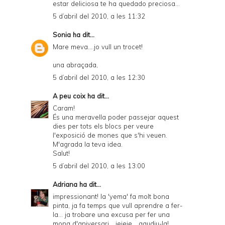
estar deliciosa te ha quedado preciosa...
5 d’abril del 2010, a les 11:32
Sonia
ha dit...
Mare meva....jo vull un trocet!
una abraçada,
5 d’abril del 2010, a les 12:30
A peu coix
ha dit...
Caram!
És una meravella poder passejar aquest
dies per tots els blocs per veure
l'exposició de mones que s'hi veuen.
M'agrada la teva idea.
Salut!
5 d’abril del 2010, a les 13:00
Adriana
ha dit...
impressionant! la 'yema' fa molt bona
pinta, ja fa temps que vull aprendre a fer-
la... ja trobare una excusa per fer una
mona d'aniversari... jejeje... gaudiu-la!