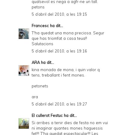
qualsevol es nega a agfr-ne un tall.
petons
5 d’abril del 2010, a les 19:15
Francesc
ha dit...
T'ha quedat una mona preciosa. Segur
que has triomfat a casa teua!!
Salutacions
5 d’abril del 2010, a les 19:16
ARA
ha dit...
kina monada de mona, i quin valor q
tens, treballant i fent mones.
petonets
ara
5 d’abril del 2010, a les 19:27
El cullerot Festuc
ha dit...
Si arribes a tenir dies de festa no em vui
ni imaginar quantes mones haguessis
fet!!! T'ha quedat espectacular!!! Les