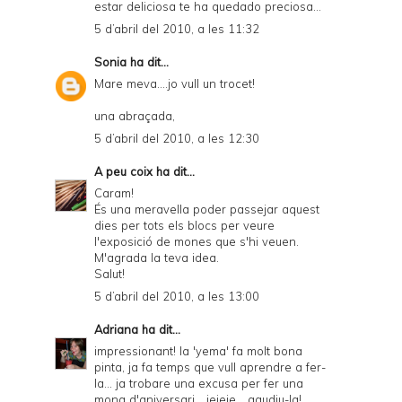
estar deliciosa te ha quedado preciosa...
5 d’abril del 2010, a les 11:32
Sonia
ha dit...
Mare meva....jo vull un trocet!
una abraçada,
5 d’abril del 2010, a les 12:30
A peu coix
ha dit...
Caram!
És una meravella poder passejar aquest
dies per tots els blocs per veure
l'exposició de mones que s'hi veuen.
M'agrada la teva idea.
Salut!
5 d’abril del 2010, a les 13:00
Adriana
ha dit...
impressionant! la 'yema' fa molt bona
pinta, ja fa temps que vull aprendre a fer-
la... ja trobare una excusa per fer una
mona d'aniversari... jejeje... gaudiu-la!