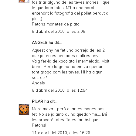
fas triar alguna de les teves mones... que
le quedaria totes. M'ha enamorat i
entendrit la fotografia del pollet perdut al
plat ;)
Petons manetes de plata!
8 d’abril del 2010, a les 2:08
ANGELS ha dit...
Aquest any he fet una barreja de les 2
que ja tenies penjades d'altres anys.
Vaig fer-la de xocolata i mermelada. Molt
bona! Pero la gema no em va quedar
tant groga com les teves. Hi ha algun
secret??
Angels
8 d’abril del 2010, a les 12:54
PILAR
ha dit...
Mare meva... però quantes mones has
fet! No sé ja amb quina quedar-me.... Bé
les provaré totes. Totes fantàstiques.
Petons!
11 d’abril del 2010, a les 16:26