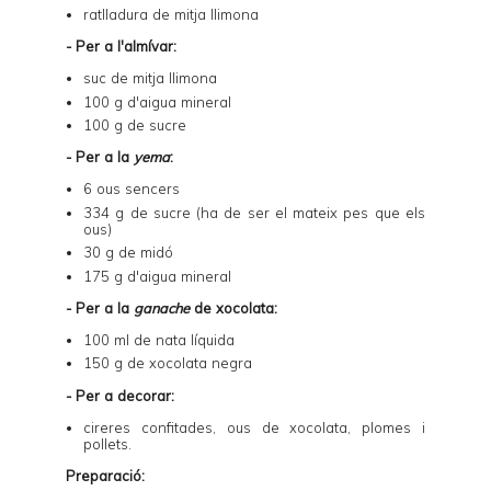
ratlladura de mitja llimona
- Per a l'almívar:
suc de mitja llimona
100 g d'aigua mineral
100 g de sucre
- Per a la
yema
:
6 ous sencers
334 g de sucre (ha de ser el mateix pes que els
ous)
30 g de midó
175 g d'aigua mineral
- Per a la
ganache
de xocolata:
100 ml de nata líquida
150 g de xocolata negra
- Per a decorar:
cireres confitades,
ous de xocolata
, plomes i
pollets.
Preparació: