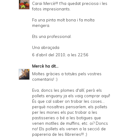
Carai Mercè!!! t'ha quedat preciosa i les
fotos impresionants.
Fa una pinta molt bona i fa molta
mengera.
Ets una professional.
Una abraçada
6 d’abril del 2010, a les 22:56
Mercè
ha dit...
Moltes gràcies a tots/es pels vostres
comentaris! :)
Eva, doncs les plomes d'allí, però els
pollets enguany ja els vaig comprar aquí!
És que cal saber on trobar les coses...
perquè nosaltres pensaríem, els pollets
per les mones els puc trobar a les
pastisseries o bé a les botigues que
venen motlles de muffins, etc. oi? Doncs
no! Els pollets els venen a la secció de
papereria de les llibreries!!! ;)