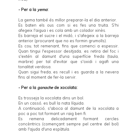
- Per a la
yema
:
La gema també és millor preparar-la el dia anterior.
Es baten els ous com si es fes una truita. S'hi
afegeix l'aigua i es cola amb un colador xinès.
Es barreja el sucre i el midó, i s'afegeix a la barreja
anterior (procurant que no es formin grumolls).
Es cou, tot remenant, fins que comenci a espessir.
Quan tingui l'espessor desitjada, es retira del foc i
s'extén al damunt d'una superfície freda (taula,
marbre) per tal d'evitar que s'oxidi i agafi una
tonalitat verdosa.
Quan sigui freda, es recull i es guarda a la nevera
fins al moment de fer-la servir.
- Per a la
ganache
de xocolata:
Es trosseja la xocolata dins un bol.
En un cassó, es bull la nata líquida.
A continuació, s'aboca al damunt de la xocolata a
poc a poc tot formant un raig ben fi.
Es remena delicadament formant cercles
concèntrics (començant sempre pel centre del bol)
amb l'ajuda d'una espàtula.