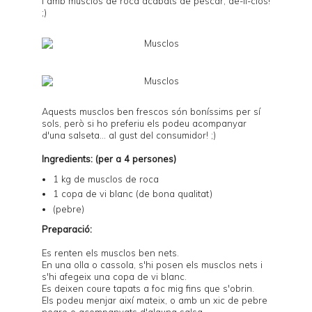
I amb musclos de roca acabats de pescar, de-li-ciós!
;)
Aquests musclos ben frescos són boníssims per sí
sols, però si ho preferiu els podeu acompanyar
d'una salseta... al gust del consumidor! ;)
Ingredients: (per a 4 persones)
1 kg de musclos de roca
1 copa de vi blanc (de bona qualitat)
(pebre)
Preparació:
Es renten els musclos ben nets.
En una olla o cassola, s'hi posen els musclos nets i
s'hi afegeix una copa de vi blanc.
Es deixen coure tapats a foc mig fins que s'obrin.
Els podeu menjar així mateix, o amb un xic de pebre
negre o acompanyats d'alguna salsa.