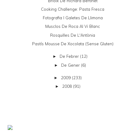
Brioix De Richard Bertinet
Cooking Challenge: Pasta Fresca
Fotografia I Galetes De Llimona
Musclos De Roca Al Vi Blanc
Rosquilles De L'Antònia
Pastís Mousse De Xocolata (sense Gluten)
De Febrer
(12)
►
De Gener
(6)
►
2009
(233)
►
2008
(91)
►