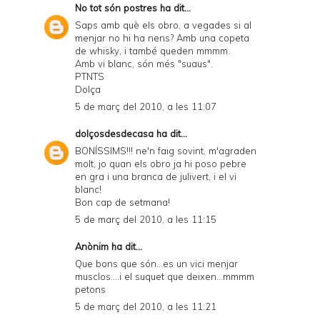
No tot són postres
ha dit...
Saps amb què els obro, a vegades si al
menjar no hi ha nens? Amb una copeta
de whisky, i també queden mmmm.
Amb vi blanc, són més "suaus".
PTNTS
Dolça
5 de març del 2010, a les 11:07
dolçosdesdecasa
ha dit...
BONÍSSIMS!!! ne'n faig sovint, m'agraden
molt, jo quan els obro ja hi poso pebre
en gra i una branca de julivert, i el vi
blanc!
Bon cap de setmana!
5 de març del 2010, a les 11:15
Anònim ha dit...
Que bons que són...es un vici menjar
musclos....i el suquet que deixen...mmmm
petons
5 de març del 2010, a les 11:21