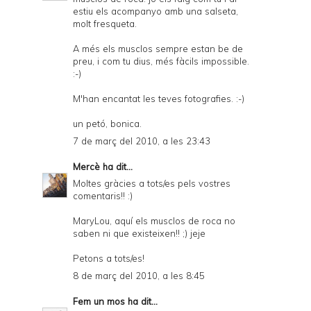
estiu els acompanyo amb una salseta,
molt fresqueta.
A més els musclos sempre estan be de
preu, i com tu dius, més fàcils impossible.
:-)
M'han encantat les teves fotografies. :-)
un petó, bonica.
7 de març del 2010, a les 23:43
Mercè
ha dit...
Moltes gràcies a tots/es pels vostres
comentaris!! :)
MaryLou, aquí els musclos de roca no
saben ni que existeixen!! ;) jeje
Petons a tots/es!
8 de març del 2010, a les 8:45
Fem un mos
ha dit...