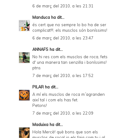
6 de març del 2010, a les 21:31
Manduca
ha dit...
és cert que no sempre lo bo ha de ser
complicat!!!, els musclos són boníssims!
6 de març del 2010, a les 23:47
ANNAFS
ha dit...
No hi res com els musclos de roca, fets
d' una manera tan senzilla i boníssims!
ptns
7 de març del 2010, a les 17:52
PILAR
ha dit...
A mí els musclos de roca m´agranden
així tal i com els has fet.
Petons!
7 de març del 2010, a les 22:09
Maduixa
ha dit...
Hola Mercè! què bons que son els
musclos de roca! jo els faig com tu i al