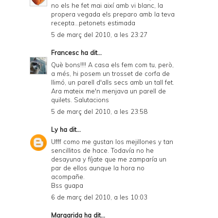
no els he fet mai així amb vi blanc, la
propera vegada els preparo amb la teva
recepta...petonets estimada
5 de març del 2010, a les 23:27
Francesc
ha dit...
Què bons!!!! A casa els fem com tu, però,
a més, hi posem un trosset de corfa de
llimó, un parell d'alls secs amb un tall fet.
Ara mateix me'n menjava un parell de
quilets. Salutacions
5 de març del 2010, a les 23:58
Ly
ha dit...
Ufff como me gustan los mejillones y tan
sencillitos de hace. Todavía no he
desayuna y fíjate que me zamparía un
par de ellos aunque la hora no
acompañe.
Bss guapa
6 de març del 2010, a les 10:03
Margarida
ha dit...