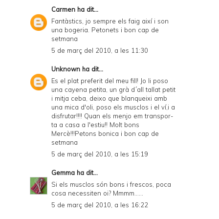
Carmen
ha dit...
Fantàstics, jo sempre els faig així i son
una bogeria. Petonets i bon cap de
setmana
5 de març del 2010, a les 11:30
Unknown
ha dit...
Es el plat preferit del meu fill! Jo li poso
una cayena petita, un grà d´all tallat petit
i mitja ceba, deixo que blanqueixi amb
una mica d'oli, poso els musclos i el ví,i a
disfrutar!!!! Quan els menjo em transpor-
ta a casa a l'estiu!! Molt bons
Mercè!!!Petons bonica i bon cap de
setmana
5 de març del 2010, a les 15:19
Gemma
ha dit...
Si els musclos són bons i frescos, poca
cosa necessiten oi? Mmmm......
5 de març del 2010, a les 16:22