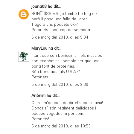
joana08
ha dit...
BONÍÍÍÍÍÍÍSSIMS. Jo també ho faig així,
però li poso una fulla de llorer.
T'agafo uns poquets ok??
Petonets i bon cap de setmana
5 de març del 2010, a les 9:34
MaryLou
ha dit...
I tant que son boníssims!!! els musclos
són econòmics i sembla ser què una
bona font de proteines.
Són bons aquí als U.S.A.??
Petonets
5 de març del 2010, a les 9:39
Anònim ha dit...
Ostre, m'acabes de dir el sopar d'avui!
Doncs sí, són realment deliciosos i
poques vegades hi pensem.
Petonets!
5 de març del 2010, a les 10:53