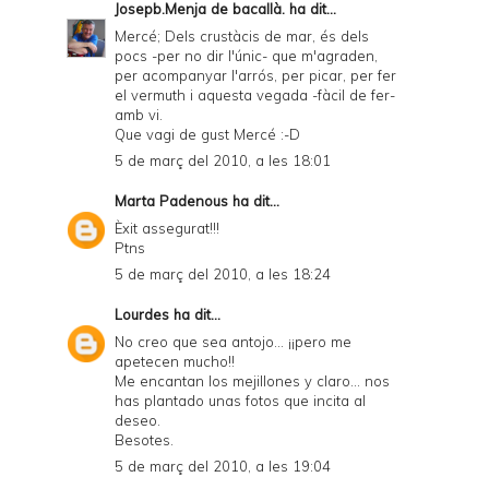
Josepb.Menja de bacallà.
ha dit...
Mercé; Dels crustàcis de mar, és dels
pocs -per no dir l'únic- que m'agraden,
per acompanyar l'arrós, per picar, per fer
el vermuth i aquesta vegada -fàcil de fer-
amb vi.
Que vagi de gust Mercé :-D
5 de març del 2010, a les 18:01
Marta Padenous
ha dit...
Èxit assegurat!!!
Ptns
5 de març del 2010, a les 18:24
Lourdes
ha dit...
No creo que sea antojo... ¡¡pero me
apetecen mucho!!
Me encantan los mejillones y claro... nos
has plantado unas fotos que incita al
deseo.
Besotes.
5 de març del 2010, a les 19:04