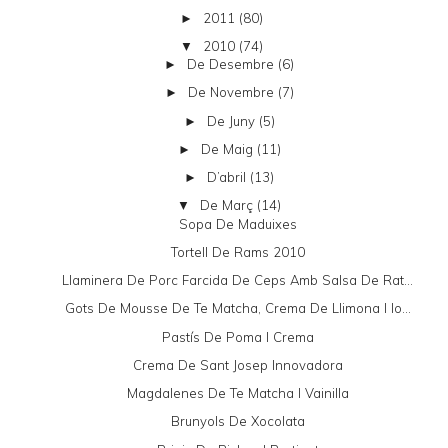
2011
(80)
►
2010
(74)
▼
De Desembre
(6)
►
De Novembre
(7)
►
De Juny
(5)
►
De Maig
(11)
►
D’abril
(13)
►
De Març
(14)
▼
Sopa De Maduixes
Tortell De Rams 2010
Llaminera De Porc Farcida De Ceps Amb Salsa De Rat...
Gots De Mousse De Te Matcha, Crema De Llimona I Io...
Pastís De Poma I Crema
Crema De Sant Josep Innovadora
Magdalenes De Te Matcha I Vainilla
Brunyols De Xocolata