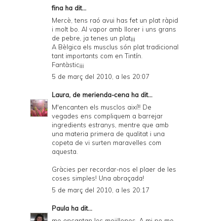
fina ha dit...
Mercè, tens raó avui has fet un plat ràpid
i molt bo. Al vapor amb llorer i uns grans
de pebre, ja tenes un plat¡¡¡
A Bèlgica els musclus són plat tradicional
tant importants com en Tintín.
Fantàstic¡¡¡
5 de març del 2010, a les 20:07
Laura, de merienda-cena
ha dit...
M'encanten els musclos així!! De
vegades ens compliquem a barrejar
ingredients estranys, mentre que amb
una materia primera de qualitat i una
copeta de vi surten maravelles com
aquesta.
Gràcies per recordar-nos el plaer de les
coses simples! Una abraçada!
5 de març del 2010, a les 20:17
Paula
ha dit...
me encantan los mejillones. A mi no me