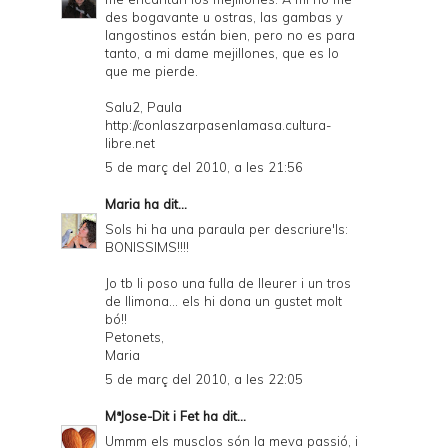
des bogavante u ostras, las gambas y
langostinos están bien, pero no es para
tanto, a mi dame mejillones, que es lo
que me pierde.
Salu2, Paula
http://conlaszarpasenlamasa.cultura-
libre.net
5 de març del 2010, a les 21:56
Maria
ha dit...
Sols hi ha una paraula per descriure'ls:
BONISSIMS!!!!
Jo tb li poso una fulla de lleurer i un tros
de llimona... els hi dona un gustet molt
bó!!
Petonets,
Maria
5 de març del 2010, a les 22:05
MªJose-Dit i Fet
ha dit...
Ummm els musclos són la meva passió, i