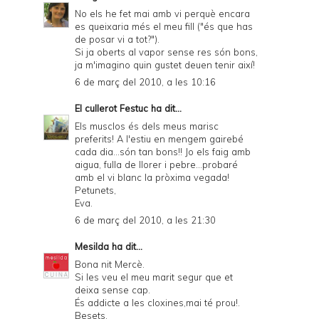
No els he fet mai amb vi perquè encara
es queixaria més el meu fill ("és que has
de posar vi a tot?").
Si ja oberts al vapor sense res són bons,
ja m'imagino quin gustet deuen tenir així!
6 de març del 2010, a les 10:16
El cullerot Festuc
ha dit...
Els musclos és dels meus marisc
preferits! A l'estiu en mengem gairebé
cada dia...són tan bons!! Jo els faig amb
aigua, fulla de llorer i pebre...probaré
amb el vi blanc la pròxima vegada!
Petunets,
Eva.
6 de març del 2010, a les 21:30
Mesilda
ha dit...
Bona nit Mercè.
Si les veu el meu marit segur que et
deixa sense cap.
És addicte a les cloxines,mai té prou!.
Besets.