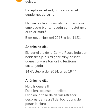
dolços.
Recepta excel·lent, a guardar en el
quadernet de cuina.
Els que porten cacau, els he arrebossat
amb sucre blanc, i queda contrastat amb
el color marró.
5 de novembre del 2013, a les 11:51
Anònim ha dit...
Els panallets de la Carme Ruscalleda son
bonissims,jo els faig fer l'any passat i
aquest any els tornaré a fer.Bona
castanyada.
14 d’octubre del 2014, a les 16:44
Anònim ha dit...
Hola Bloquers!!!
Estic fent aquests panellets.
Estic en la fase de deixar refredar
després de treure'l del foc, abans de
posar la clara...