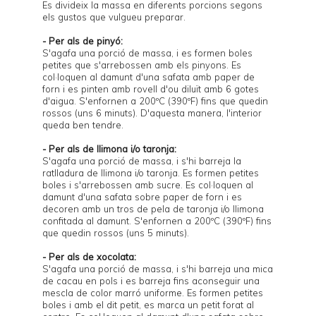
Es divideix la massa en diferents porcions segons
els gustos que vulgueu preparar.
- Per als de pinyó:
S'agafa una porció de massa, i es formen boles
petites que s'arrebossen amb els pinyons. Es
col·loquen al damunt d'una safata amb paper de
forn i es pinten amb rovell d'ou diluït amb 6 gotes
d'aigua. S'enfornen a 200ºC (390ºF) fins que quedin
rossos (uns 6 minuts). D'aquesta manera, l'interior
queda ben tendre.
- Per als de llimona i/o taronja:
S'agafa una porció de massa, i s'hi barreja la
ratlladura de llimona i/o taronja. Es formen petites
boles i s'arrebossen amb sucre. Es col·loquen al
damunt d'una safata sobre paper de forn i es
decoren amb un tros de pela de taronja i/o llimona
confitada al damunt. S'enfornen a 200ºC (390ºF) fins
que quedin rossos (uns 5 minuts).
- Per als de xocolata:
S'agafa una porció de massa, i s'hi barreja una mica
de cacau en pols i es barreja fins aconseguir una
mescla de color marró uniforme. Es formen petites
boles i amb el dit petit, es marca un petit forat al