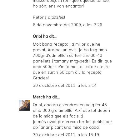
massa dolços i tot i que aquests també
ho són, ens van encantar!
Petons a tots/es!
6 de novembre del 2009, a les 2:26
Oriol ha dit...
Molt bona recepta! la millor que he
provat. Ara be, un avis. Jo ho faig amb
700gr d'admetlla i surten uns 35-40
panellets ( tamany mitg-petit). Es dir, que
amb 500gr se'm fa molt dificil de creure
que en surtin 60 com diu la recepta.
Gracies!
30 d’octubre del 2011, a les 2:14
Mercè
ha dit...
Oriol, encara divendres en vaig fer 45
amb 300 g d'ametlla! Així que tot depèn
de la mida que els facis. ;)
Jo més aviat prefereixo fer-los petits, per
així anar picant una mica de cada.
30 d’octubre del 2011, a les 15:19