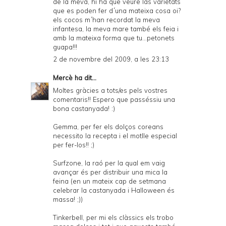
de la meva, hi ha que veure las varietats
que es poden fer d´una mateixa cosa oi?
els cocos m´han recordat la meva
infantesa, la meva mare també els feia i
amb la mateixa forma que tu...petonets
guapa!!!
2 de novembre del 2009, a les 23:13
Mercè
ha dit...
Moltes gràcies a tots/es pels vostres
comentaris!! Espero que passéssiu una
bona castanyada! :)
Gemma, per fer els dolços coreans
necessito la recepta i el motlle especial
per fer-los!! ;)
Surfzone, la raó per la qual em vaig
avançar és per distribuir una mica la
feina (en un mateix cap de setmana
celebrar la castanyada i Halloween és
massa! ;))
Tinkerbell, per mi els clàssics els trobo