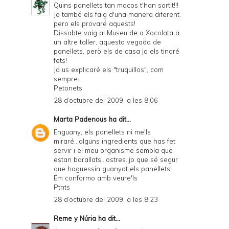
Quins panellets tan macos t'han sortit!!!
Jo tambó els faig d'una manera diferent,
pero els provaré aquests!
Dissabte vaig al Museu de a Xocolata a
un altre taller, aquesta vegada de
panellets, però els de casa ja els tindré
fets!
Ja us explicaré els "truquillos", com
sempre.
Petonets
28 d’octubre del 2009, a les 8:06
Marta Padenous
ha dit...
Enguany, els panellets ni me'ls
miraré...alguns ingredients que has fet
servir i el meu organisme sembla que
estan barallats...ostres..jo que sé segur
que haguessin guanyat els panellets!
Em conformo amb veure'ls
Ptnts
28 d’octubre del 2009, a les 8:23
Reme y Núria
ha dit...