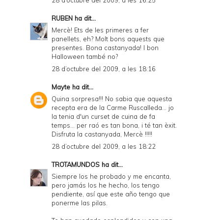
RUBEN
ha dit...
Mercè! Ets de les primeres a fer
panellets, eh? Molt bons aquests que
presentes. Bona castanyada! I bon
Halloween també no?
28 d’octubre del 2009, a les 18:16
Mayte
ha dit...
Quina sorpresa!!! No sabia que aquesta
recepta era de la Carme Ruscalleda... jo
la tenia d'un curset de cuina de fa
temps... per raó es tan bona, i té tan èxit.
Disfruta la castanyada, Mercè !!!!!
28 d’octubre del 2009, a les 18:22
TROTAMUNDOS
ha dit...
Siempre los he probado y me encanta,
pero jamás los he hecho, los tengo
pendiente, así que este año tengo que
ponerme las pilas.