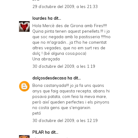
29 d’octubre del 2009, a les 21:33
lourdes
ha dit...
Hola Mercè des de Girona amb Fires!!!!
Quina pinta tenen aquest penellets.!!! i jo
que soc negada amb la pastisseria !!!!!no
que no m'agradin....ja t'ho he comentat
altres vegades, que no em surt res de
dolç ! (bé alguna cosa,poca)
Una abraçada
30 d’octubre del 2009, a les 1:19
dolçosdesdecasa
ha dit...
Bona castanyada!!! jo ja fa uns quans
anys que faig aquesta recepta, abans hi
posava patata, com feia la meva mare,
però així queden perfectes i els pinyons
no costa gens que s'enganxin.
petó
30 d’octubre del 2009, a les 12:19
PILAR
ha dit...