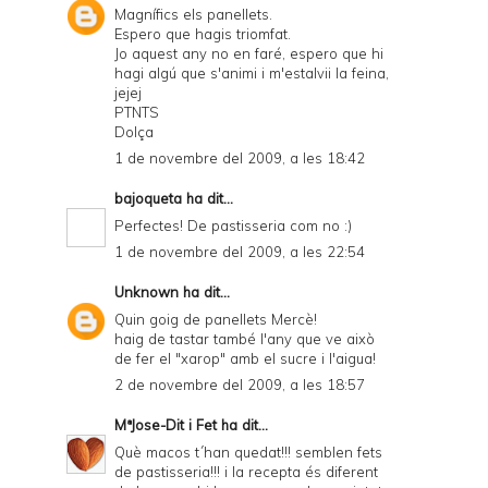
Magnífics els panellets.
Espero que hagis triomfat.
Jo aquest any no en faré, espero que hi
hagi algú que s'animi i m'estalvii la feina,
jejej
PTNTS
Dolça
1 de novembre del 2009, a les 18:42
bajoqueta
ha dit...
Perfectes! De pastisseria com no :)
1 de novembre del 2009, a les 22:54
Unknown
ha dit...
Quin goig de panellets Mercè!
haig de tastar també l'any que ve això
de fer el "xarop" amb el sucre i l'aigua!
2 de novembre del 2009, a les 18:57
MªJose-Dit i Fet
ha dit...
Què macos t´han quedat!!! semblen fets
de pastisseria!!! i la recepta és diferent