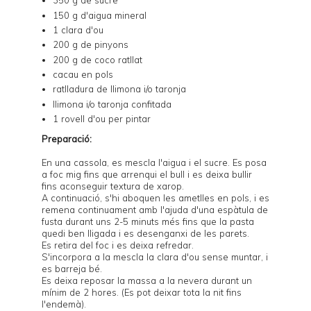
350 g de sucre
150 g d'aigua mineral
1 clara d'ou
200 g de pinyons
200 g de coco ratllat
cacau en pols
ratlladura de llimona i/o taronja
llimona i/o taronja confitada
1 rovell d'ou per pintar
Preparació:
En una cassola, es mescla l'aigua i el sucre. Es posa
a foc mig fins que arrenqui el bull i es deixa bullir
fins aconseguir textura de xarop.
A continuació, s'hi aboquen les ametlles en pols, i es
remena continuament amb l'ajuda d'una espàtula de
fusta durant uns 2-5 minuts més fins que la pasta
quedi ben lligada i es desenganxi de les parets.
Es retira del foc i es deixa refredar.
S'incorpora a la mescla la clara d'ou sense muntar, i
es barreja bé.
Es deixa reposar la massa a la nevera durant un
mínim de 2 hores. (Es pot deixar tota la nit fins
l'endemà).