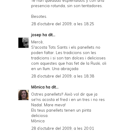
Te han quedado esplendidos y con una
presencia rotunda, sin son tentadores.
Besotes.
28 d’octubre del 2009, a les 18:25
josep
ha dit...
Mercè,
S'acosta Tots Sants i els panellets no
poden faltar. Les tradicions son les
tradicions i si son tan dolces i delicioses
com aquestes que has fet de la Ruski, oli
en un llum. Una abraçada
28 d’octubre del 2009, a les 18:38
Mònica
ha dit...
Ostres panellets!! Això vol dir que ja
se'ns acosta el fred i en un tres i no res
Nadal. Mare meva!
Els teus panellets tenen un pinta
deliciosa.
Mònica
28 d’octubre del 2009, a les 20:01