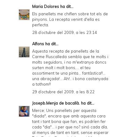
Maria Dolores
ha dit...
Els panellets me chiflen sobre tot els de
pinyons. La recepta venint d'ella es
perfecta.
28 d’octubre del 2009, a les 23:14
Alfons
ha dit...
Aquesta recepta de panellets de la
Carme Ruscalleda sembla que te molts i
molts seguidors, i no m'extranya doncs
surten molt i molt bons,... el teu
assortiment te una pinta... fantàstica!!...
una abraçada!... Ah!.. i bona castanyada
a tothom!!
29 d’octubre del 2009, a les 8:22
Josepb.Menja de bacallà.
ha dit...
Merce; Uns panellets per aquesta
"diada", encara que amb aquesta cara
tant i tant bona que fan, es podríen fer
cada "dia"... i per que no? sinó cada día,
al menys de tant en tant, sense esperar