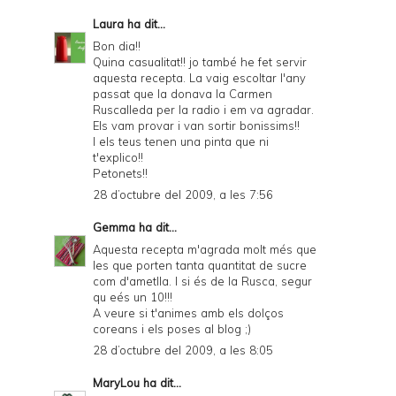
Laura
ha dit...
Bon dia!!
Quina casualitat!! jo també he fet servir
aquesta recepta. La vaig escoltar l'any
passat que la donava la Carmen
Ruscalleda per la radio i em va agradar.
Els vam provar i van sortir bonissims!!
I els teus tenen una pinta que ni
t'explico!!
Petonets!!
28 d’octubre del 2009, a les 7:56
Gemma
ha dit...
Aquesta recepta m'agrada molt més que
les que porten tanta quantitat de sucre
com d'ametlla. I si és de la Rusca, segur
qu eés un 10!!!
A veure si t'animes amb els dolços
coreans i els poses al blog ;)
28 d’octubre del 2009, a les 8:05
MaryLou
ha dit...