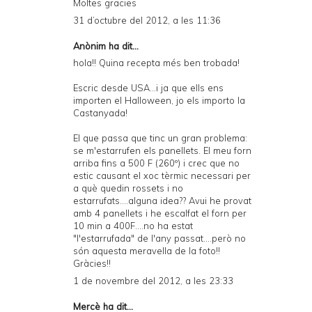
Moltes gracies
31 d’octubre del 2012, a les 11:36
Anònim ha dit...
hola!! Quina recepta més ben trobada!
Escric desde USA...i ja que ells ens
importen el Halloween, jo els importo la
Castanyada!
El que passa que tinc un gran problema:
se m'estarrufen els panellets. El meu forn
arriba fins a 500 F (260º) i crec que no
estic causant el xoc tèrmic necessari per
a què quedin rossets i no
estarrufats....alguna idea?? Avui he provat
amb 4 panellets i he escalfat el forn per
10 min a 400F....no ha estat
"l'estarrufada" de l'any passat....però no
són aquesta meravella de la foto!!
Gràcies!!
1 de novembre del 2012, a les 23:33
Mercè
ha dit...