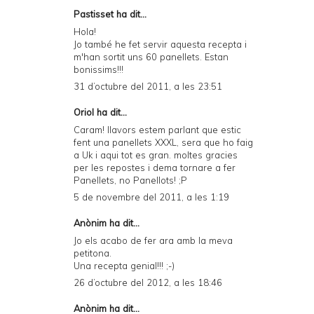
Pastisset ha dit...
Hola!
Jo també he fet servir aquesta recepta i
m'han sortit uns 60 panellets. Estan
bonissims!!!
31 d’octubre del 2011, a les 23:51
Oriol ha dit...
Caram! llavors estem parlant que estic
fent una panellets XXXL, sera que ho faig
a Uk i aqui tot es gran. moltes gracies
per les repostes i dema tornare a fer
Panellets, no Panellots! ;P
5 de novembre del 2011, a les 1:19
Anònim ha dit...
Jo els acabo de fer ara amb la meva
petitona.
Una recepta genial!!! ;-)
26 d’octubre del 2012, a les 18:46
Anònim ha dit...