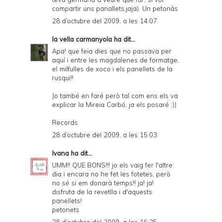
compartir uns panallets,jaja). Un petonàs
28 d’octubre del 2009, a les 14:07
la vella carmanyola
ha dit...
Apa! que feia dies que no passava per
aquí i entre les magdalenes de formatge,
el milfulles de xoco i els panellets de la
rusqui!!
Jo també en faré però tal com ens els va
explicar la Mireia Carbó, ja els posaré ;))
Records
28 d’octubre del 2009, a les 15:03
Ivana
ha dit...
UMM!! QUE BONS!!! jo els vaig fer l'altre
dia i encara no he fet les fotetes, però
no sé si em donarà temps!! ja! ja!
disfruta de la revetlla i d'aquests
panellets!
petonets
28 d’octubre del 2009, a les 16:25