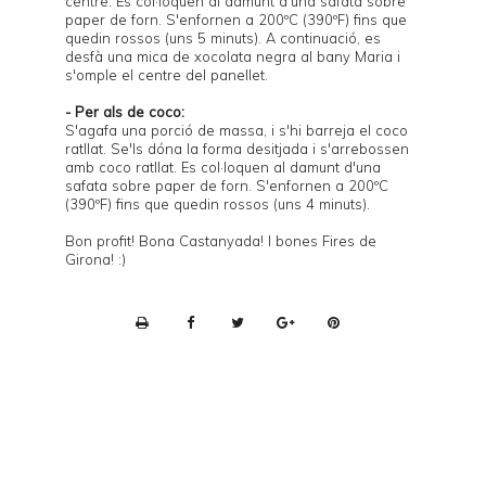
centre. Es col·loquen al damunt d'una safata sobre
paper de forn. S'enfornen a 200ºC (390ºF) fins que
quedin rossos (uns 5 minuts). A continuació, es
desfà una mica de xocolata negra al bany Maria i
s'omple el centre del panellet.
- Per als de coco:
S'agafa una porció de massa, i s'hi barreja el coco
ratllat. Se'ls dóna la forma desitjada i s'arrebossen
amb coco ratllat. Es col·loquen al damunt d'una
safata sobre paper de forn. S'enfornen a 200ºC
(390ºF) fins que quedin rossos (uns 4 minuts).
Bon profit! Bona Castanyada! I bones Fires de
Girona! :)
P
r
i
n
t
e