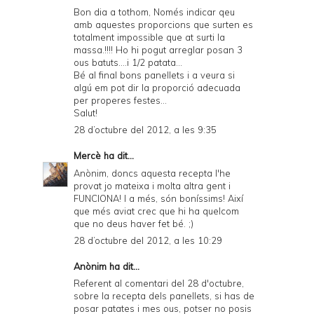
Bon dia a tothom, Només indicar qeu
amb aquestes proporcions que surten es
totalment impossible que at surti la
massa.!!!! Ho hi pogut arreglar posan 3
ous batuts....i 1/2 patata...
Bé al final bons panellets i a veura si
algú em pot dir la proporció adecuada
per properes festes...
Salut!
28 d’octubre del 2012, a les 9:35
Mercè
ha dit...
Anònim, doncs aquesta recepta l'he
provat jo mateixa i molta altra gent i
FUNCIONA! I a més, són boníssims! Així
que més aviat crec que hi ha quelcom
que no deus haver fet bé. ;)
28 d’octubre del 2012, a les 10:29
Anònim ha dit...
Referent al comentari del 28 d'octubre,
sobre la recepta dels panellets, si has de
posar patates i mes ous, potser no posis