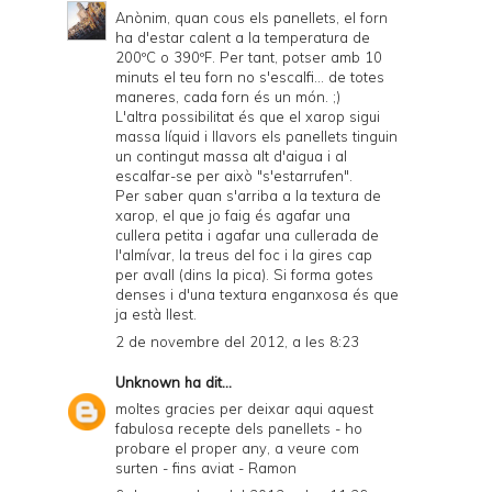
Anònim, quan cous els panellets, el forn
ha d'estar calent a la temperatura de
200ºC o 390ºF. Per tant, potser amb 10
minuts el teu forn no s'escalfi... de totes
maneres, cada forn és un món. ;)
L'altra possibilitat és que el xarop sigui
massa líquid i llavors els panellets tinguin
un contingut massa alt d'aigua i al
escalfar-se per això "s'estarrufen".
Per saber quan s'arriba a la textura de
xarop, el que jo faig és agafar una
cullera petita i agafar una cullerada de
l'almívar, la treus del foc i la gires cap
per avall (dins la pica). Si forma gotes
denses i d'una textura enganxosa és que
ja està llest.
2 de novembre del 2012, a les 8:23
Unknown
ha dit...
moltes gracies per deixar aqui aquest
fabulosa recepte dels panellets - ho
probare el proper any, a veure com
surten - fins aviat - Ramon