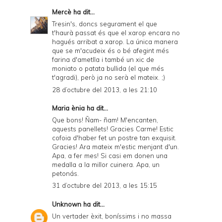
Mercè
ha dit...
Tresin's, doncs segurament el que
t'haurà passat és que el xarop encara no
hagués arribat a xarop. La única manera
que se m'acudeix és o bé afegint més
farina d'ametlla i també un xic de
moniato o patata bullida (el que més
t'agradi), però ja no serà el mateix. ;)
28 d’octubre del 2013, a les 21:10
Maria ènia ha dit...
Que bons! Ñam- ñam! M'encanten,
aquests panellets! Gracies Carme! Estic
cofoia d'haber fet un postre tan exquisit.
Gracies! Ara mateix m'estic menjant d'un.
Apa, a fer mes! Si casi em donen una
medalla a la millor cuinera. Apa, un
petonás.
31 d’octubre del 2013, a les 15:15
Unknown
ha dit...
Un vertader èxit, boníssims i no massa