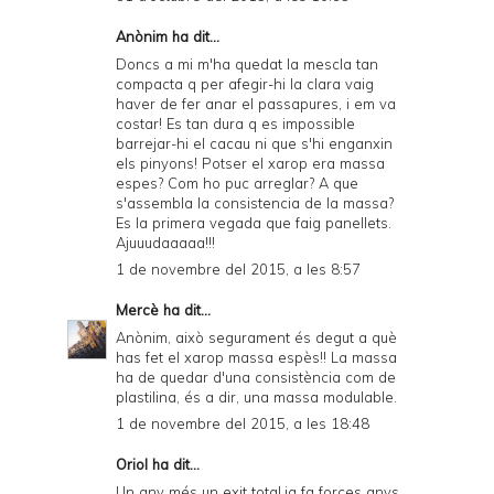
Anònim ha dit...
Doncs a mi m'ha quedat la mescla tan
compacta q per afegir-hi la clara vaig
haver de fer anar el passapures, i em va
costar! Es tan dura q es impossible
barrejar-hi el cacau ni que s'hi enganxin
els pinyons! Potser el xarop era massa
espes? Com ho puc arreglar? A que
s'assembla la consistencia de la massa?
Es la primera vegada que faig panellets.
Ajuuudaaaaa!!!
1 de novembre del 2015, a les 8:57
Mercè
ha dit...
Anònim, això segurament és degut a què
has fet el xarop massa espès!! La massa
ha de quedar d'una consistència com de
plastilina, és a dir, una massa modulable.
1 de novembre del 2015, a les 18:48
Oriol ha dit...
Un any més un exit total.ja fa forces anys