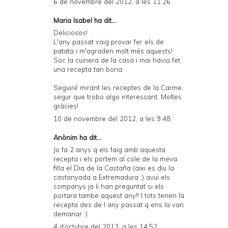
6 de novembre del 2012, a les 11:26
Maria Isabel ha dit...
Deliciosos!
L'any passat vaig provar fer els de
patata i m'agraden molt més aquests!
Soc la cuinera de la casa i mai havia fet
una recepta tan bona.
Seguiré mirant les receptes de la Carme,
segur que trobo algo interessant. Moltes
gràcies!
10 de novembre del 2012, a les 9:48
Anònim ha dit...
Jo fa 2 anys q els faig amb aquesta
recepta i els portem al cole de la meva
filla el Dia de la Castaña (aixi es diu la
castanyada a Extremadura ;) avui els
companys ja li han preguntat si els
portara tambe aquest any!! I tots tenen la
recepta des de l any passat q ens la van
demanar :)
4 d’octubre del 2013, a les 14:52