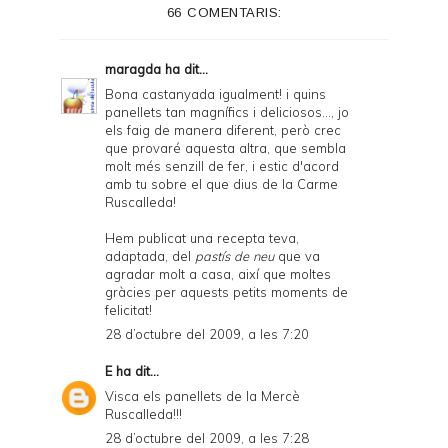
66 COMENTARIS:
r
F
maragda
ha dit...
r
Bona castanyada igualment! i quins
panellets tan magnífics i deliciosos..., jo
i
els faig de manera diferent, però crec
e
que provaré aquesta altra, que sembla
molt més senzill de fer, i estic d'acord
n
amb tu sobre el que dius de la Carme
Ruscalleda!
d
l
Hem publicat una recepta teva,
adaptada, del
pastís de neu
que va
y
agradar molt a casa, així que moltes
gràcies per aquests petits moments de
a
felicitat!
n
28 d’octubre del 2009, a les 7:20
d
E
ha dit...
P
Visca els panellets de la Mercè
Ruscalleda!!!
D
28 d’octubre del 2009, a les 7:28
F