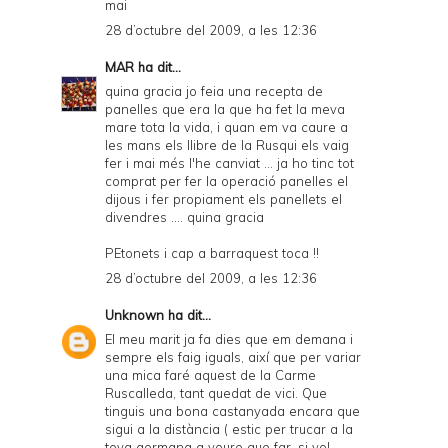
mai
28 d’octubre del 2009, a les 12:36
MAR
ha dit...
quina gracia jo feia una recepta de
panelles que era la que ha fet la meva
mare tota la vida, i quan em va caure a
les mans els llibre de la Rusqui els vaig
fer i mai més l'he canviat ... ja ho tinc tot
comprat per fer la operació panelles el
dijous i fer propiament els panellets el
divendres .... quina gracia
PEtonets i cap a barraquest toca !!
28 d’octubre del 2009, a les 12:36
Unknown
ha dit...
El meu marit ja fa dies que em demana i
sempre els faig iguals, així que per variar
una mica faré aquest de la Carme
Ruscalleda, tant quedat de vici. Que
tinguis una bona castanyada encara que
sigui a la distància ( estic per trucar a la
teva germana a veure que far, si vol