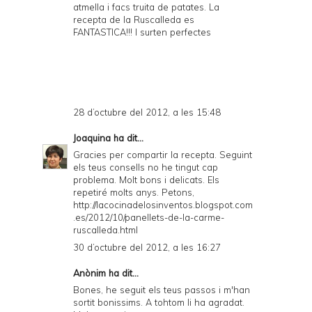
atmella i facs truita de patates. La
recepta de la Ruscalleda es
FANTASTICA!!! I surten perfectes
28 d’octubre del 2012, a les 15:48
Joaquina
ha dit...
Gracies per compartir la recepta. Seguint
els teus consells no he tingut cap
problema. Molt bons i delicats. Els
repetiré molts anys. Petons,
http://lacocinadelosinventos.blogspot.com
.es/2012/10/panellets-de-la-carme-
ruscalleda.html
30 d’octubre del 2012, a les 16:27
Anònim ha dit...
Bones, he seguit els teus passos i m'han
sortit bonissims. A tohtom li ha agradat.