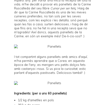
Aquest any, per variar una mica la
recepta
de tota la
vida, m'he decidit a provar els panellets de la Carme
Ruscalleda del seu llibre
Cuinar per ser feliç
. Haig de
dir que la Carme Ruscalleda és una de les meves
cuineres preferides, no tan sols per les seves
receptes, com les explica i les detalla, sinó perquè
quan les fas a casa, surten delicioses, i haig de dir
que fins ara, no he fet ni una recepta seva que no
m'agradés! Així doncs, aquests panellets de la
Carme, en són un exemple més! De-li-cio-sos!! :)
I tot compartint alguns panellets amb amics d'aquí,
m'ha permès aprendre que a Corea, en aquesta
època de l'any, es mengen uns petits dolços fets
amb castanya i nous. Si us pica la curiositat, estic
parlant d'
aquests pastissets
. Deliciosos també! :)
Ingredients: (per a uns 60 panellets)
1/2 kg d'ametlles en pols