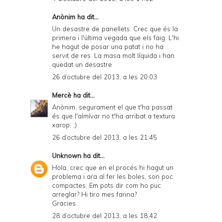
Anònim ha dit...
Un desastre de panellets. Crec que és la
primera i l'última vegada que els faig. L'hi
he hagut de posar una patat i no ha
servit de res. La masa molt líquida i han
quedat un desastre
26 d’octubre del 2013, a les 20:03
Mercè
ha dit...
Anònim, segurament el que t'ha passat
és que l'almívar no t'ha arribat a textura
xarop. ;)
26 d’octubre del 2013, a les 21:45
Unknown
ha dit...
Hola, crec que en el procés hi hagut un
problema i ara al fer les boles, son poc
compactes. Em pots dir com ho puc
arreglar? Hi tiro mes farina?
Gracies
28 d’octubre del 2013, a les 18:42