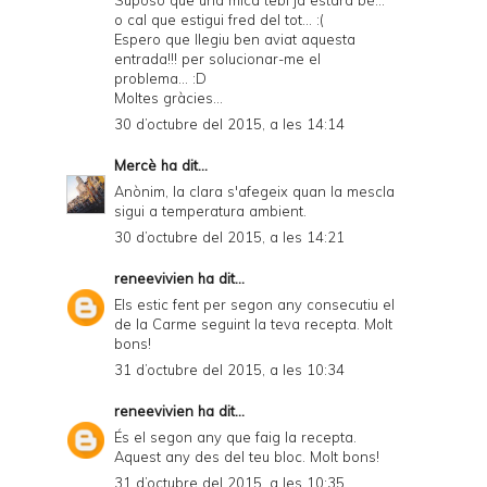
Suposo que una mica tebi ja estarà bé...
o cal que estigui fred del tot... :(
Espero que llegiu ben aviat aquesta
entrada!!! per solucionar-me el
problema... :D
Moltes gràcies...
30 d’octubre del 2015, a les 14:14
Mercè
ha dit...
Anònim, la clara s'afegeix quan la mescla
sigui a temperatura ambient.
30 d’octubre del 2015, a les 14:21
reneevivien
ha dit...
Els estic fent per segon any consecutiu el
de la Carme seguint la teva recepta. Molt
bons!
31 d’octubre del 2015, a les 10:34
reneevivien
ha dit...
És el segon any que faig la recepta.
Aquest any des del teu bloc. Molt bons!
31 d’octubre del 2015, a les 10:35