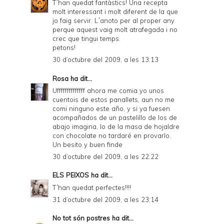
T´han quedat fantàstics! Una recepta
molt interessant i molt diferent de la que
jo faig servir. L´anoto per al proper any
perque aquest vaig molt atrafegada i no
crec que tingui temps.
petons!
30 d’octubre del 2009, a les 13:13
Rosa
ha dit...
Uffffffffffffff ahora me comia yo unos
cuentois de estos panallets, aun no me
comi ninguno este año, y si ya fuesen
acompañados de un pastelillo de los de
abajo imagina, lo de la masa de hojaldre
con chocolate no tardaré en provarlo.
Un besito y buen finde
30 d’octubre del 2009, a les 22:22
ELS PEIXOS
ha dit...
T´han quedat perfectes!!!!
31 d’octubre del 2009, a les 23:14
No tot són postres
ha dit...