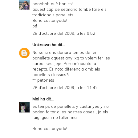
ooohhhh què bonics!!!
aquest cap de setmana també faré els
tradicionals panellets.
Bona castanyada!
pt!
28 d’octubre del 2009, a les 9:52
Unknown
ha dit...
No se si ens donara temps de fer
panellets aquest any, xq tb volem fer les
carbasses, jeje. Pero m'apunto la
recepta. Es nota diferencia amb els
panellets classics??
** petonets
28 d’octubre del 2009, a les 11:42
Mai
ha dit...
és temps de panellets y castanyes y no
poden faltar a les nostres cases , jo els
faig igual i no fallen mai.
Bona castanyada!