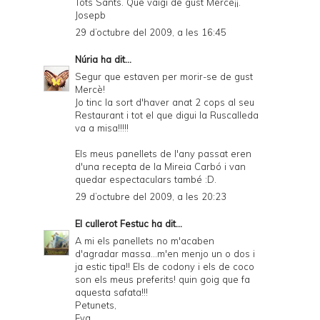
Tots Sants. Que vaigi de gust Merce¡¡.
Josepb
29 d’octubre del 2009, a les 16:45
Núria
ha dit...
Segur que estaven per morir-se de gust
Mercè!
Jo tinc la sort d'haver anat 2 cops al seu
Restaurant i tot el que digui la Ruscalleda
va a misa!!!!!
Els meus panellets de l'any passat eren
d'una recepta de la Mireia Carbó i van
quedar espectaculars també :D.
29 d’octubre del 2009, a les 20:23
El cullerot Festuc
ha dit...
A mi els panellets no m'acaben
d'agradar massa...m'en menjo un o dos i
ja estic tipa!! Els de codony i els de coco
son els meus preferits! quin goig que fa
aquesta safata!!!
Petunets,
Eva.