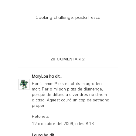
Cooking challenge: pasta fresca
20 COMENTARIS:
MaryLou
ha dit...
Bonísimmm!!!! els estofats m'agraden
molt. Per a mi son plats de diumenge,
perquè de dilluns a divendres no dinem
a casa. Aquest caurà un cap de setmana
proper!
Petonets
12 d’octubre del 2009, a les 8:13
Laura
ha dit...