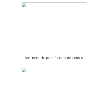
d
l
y
a
n
d
P
D
Llaminera de porc farcida de ceps a...
F