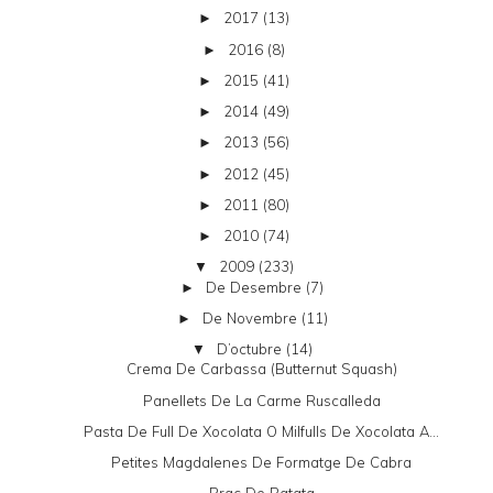
2017
(13)
►
2016
(8)
►
2015
(41)
►
2014
(49)
►
2013
(56)
►
2012
(45)
►
2011
(80)
►
2010
(74)
►
2009
(233)
▼
De Desembre
(7)
►
De Novembre
(11)
►
D’octubre
(14)
▼
Crema De Carbassa (butternut Squash)
Panellets De La Carme Ruscalleda
Pasta De Full De Xocolata O Milfulls De Xocolata A...
Petites Magdalenes De Formatge De Cabra