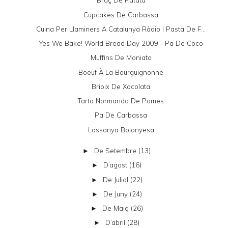
Braç De Patata
Cupcakes De Carbassa
Cuina Per Llaminers A Catalunya Ràdio I Pasta De F...
Yes We Bake! World Bread Day 2009 - Pa De Coco
Muffins De Moniato
Boeuf À La Bourguignonne
Brioix De Xocolata
Tarta Normanda De Pomes
Pa De Carbassa
Lassanya Bolonyesa
De Setembre
(13)
►
D’agost
(16)
►
De Juliol
(22)
►
De Juny
(24)
►
De Maig
(26)
►
D’abril
(28)
►