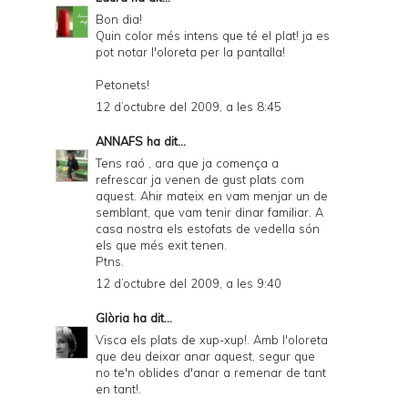
Bon dia!
Quin color més intens que té el plat! ja es
pot notar l'oloreta per la pantalla!
Petonets!
12 d’octubre del 2009, a les 8:45
ANNAFS
ha dit...
Tens raó , ara que ja comença a
refrescar ja venen de gust plats com
aquest. Ahir mateix en vam menjar un de
semblant, que vam tenir dinar familiar. A
casa nostra els estofats de vedella són
els que més exit tenen.
Ptns.
12 d’octubre del 2009, a les 9:40
Glòria
ha dit...
Visca els plats de xup-xup!. Amb l'oloreta
que deu deixar anar aquest, segur que
no te'n oblides d'anar a remenar de tant
en tant!.