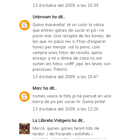
13 d’octubre del 2009, a les 10:39
Unknown
ha dit...
Quina maravella!, té un color la salsa,
que entren ganes de sucar el pà i no
parar mai. Una recepta de les bones, de
les que no pasa res si t'has d'esperar
hores per menjar, val la pena, com
sempre unes fotos de revista, quina
enveja, a mí a dintre de casa no em
surten les fotos, snifff, jaja, les teves son
precioses. Petons
13 d’octubre del 2009, a les 10:47
Marc
ha dit...
només veure la foto ja he pensat en una
barra de pa per sucar-hi. Quina pinta!
13 d’octubre del 2009, a les 12:20
La Llibreta Viatgera
ha dit...
Mercè, quines ganes tenim tots de
tardor...i de fricandó i estofats i