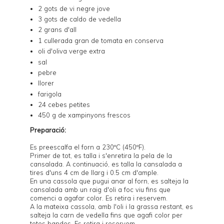
2 gots de vi negre jove
3 gots de caldo de vedella
2 grans d'all
1 cullerada gran de tomata en conserva
oli d'oliva verge extra
sal
pebre
llorer
farigola
24 cebes petites
450 g de xampinyons frescos
Preparació:
Es preescalfa el forn a 230ºC (450ºF).
Primer de tot, es talla i s'enretira la pela de la
cansalada. A continuació, es talla la cansalada a
tires d'uns 4 cm de llarg i 0.5 cm d'ample.
En una cassola que pugui anar al forn, es salteja la
cansalada amb un raig d'oli a foc viu fins que
comenci a agafar color. Es retira i reservem.
A la mateixa cassola, amb l'oli i la grassa restant, es
salteja la carn de vedella fins que agafi color per
totes bandes. Es retira i reservem.