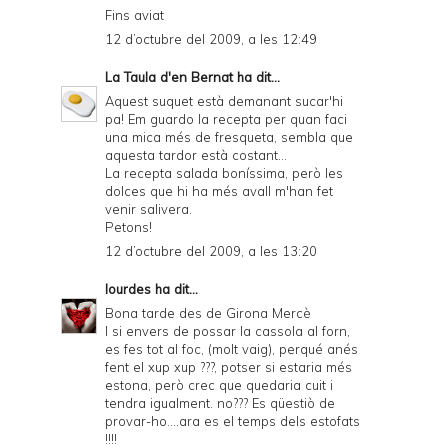
Fins aviat
12 d’octubre del 2009, a les 12:49
La Taula d'en Bernat
ha dit...
Aquest suquet està demanant sucar'hi
pa! Em guardo la recepta per quan faci
una mica més de fresqueta, sembla que
aquesta tardor està costant...
La recepta salada boníssima, però les
dolces que hi ha més avall m'han fet
venir salivera.
Petons!
12 d’octubre del 2009, a les 13:20
lourdes
ha dit...
Bona tarde des de Girona Mercè
I si envers de possar la cassola al forn,
es fes tot al foc, (molt vaig), perqué anés
fent el xup xup ???, potser si estaria més
estona, però crec que quedaria cuit i
tendra igualment. no??? Es qüestiò de
provar-ho....ara es el temps dels estofats
!!!!