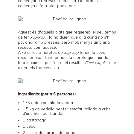
començat a refrescar una mica, i la tardor es
comença a fer notar poc a poc.
Aquest és d'aquells plats que requereix el seu temps
de fer
xup-xup
... Ja ho diuen que a la cuina no s'hi
pot anar amb presses, però molt menys amb una
recepta com aquesta. ;)
Això sí, les 3 horetes de
xup-xup
tenen la seva
recompensa: d'una banda, la oloreta que inunda
tota la cuina, i per l'altra, el resultat.
C
'est exquis!
, que
dirien els francesos. ;)
Ingredients: (per a 6 persones)
175 g de cansalada virada
1.5 kg de vedella per fer estofat (tallada a cubs
d'uns 5cm per banda)
1 pastanaga
1 ceba
2 cullerades grans de farina