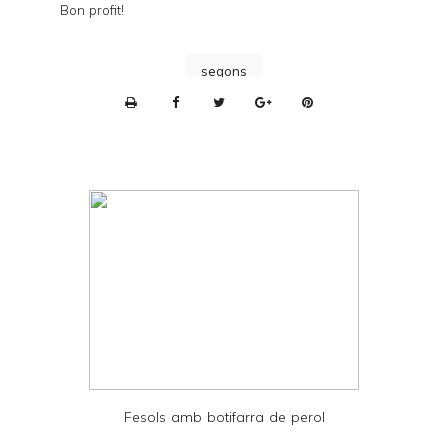
Bon profit!
segons
P
r
i
n
t
e
r
F
r
i
e
Fesols amb botifarra de perol
n