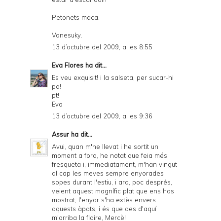
Petonets maca.
Vanesuky.
13 d’octubre del 2009, a les 8:55
Eva Flores
ha dit...
Es veu exquisit! i la salseta, per sucar-hi
pa!
pt!
Eva
13 d’octubre del 2009, a les 9:36
Assur
ha dit...
Avui, quan m'he llevat i he sortit un
moment a fora, he notat que feia més
fresqueta i, immediatament, m'han vingut
al cap les meves sempre enyorades
sopes durant l'estiu, i ara, poc després,
veient aquest magnífic plat que ens has
mostrat, l'enyor s'ha extès envers
aquests àpats, i és que des d'aquí
m'arriba la flaire, Mercè!