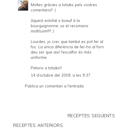
Moltes gràcies a tots/es pels vostres
comentaris!! :)
Aquest estofat o boeuf à la
bourguignonne, us el recomano
moltíssim!!!! ;)
Lourdes, jo crec que també es pot fer al
foc. La única diferència de fer-ho al forn
deu ser que així l'escalfor és més
uniforme.
Petons a tots/es!!
14 d’octubre del 2009, a les 9:37
Publica un comentari a l'entrada
RECEPTES SEGÜENTS
RECEPTES ANTERIORS