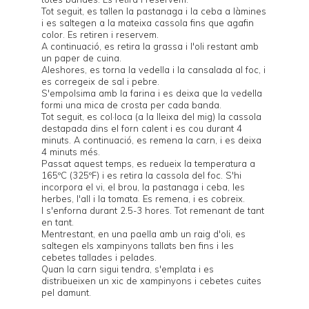
Tot seguit, es tallen la pastanaga i la ceba a làmines
i es saltegen a la mateixa cassola fins que agafin
color. Es retiren i reservem.
A continuació, es retira la grassa i l'oli restant amb
un paper de cuina.
Aleshores, es torna la vedella i la cansalada al foc, i
es corregeix de sal i pebre.
S'empolsima amb la farina i es deixa que la vedella
formi una mica de crosta per cada banda.
Tot seguit, es col·loca (a la lleixa del mig) la cassola
destapada dins el forn calent i es cou durant 4
minuts. A continuació, es remena la carn, i es deixa
4 minuts més.
Passat aquest temps, es redueix la temperatura a
165ºC (325ºF) i es retira la cassola del foc. S'hi
incorpora el vi, el brou, la pastanaga i ceba, les
herbes, l'all i la tomata. Es remena, i es cobreix.
I s'enforna durant 2.5-3 hores. Tot remenant de tant
en tant.
Mentrestant, en una paella amb un raig d'oli, es
saltegen els xampinyons tallats ben fins i les
cebetes tallades i pelades.
Quan la carn sigui tendra, s'emplata i es
distribueixen un xic de xampinyons i cebetes cuites
pel damunt.