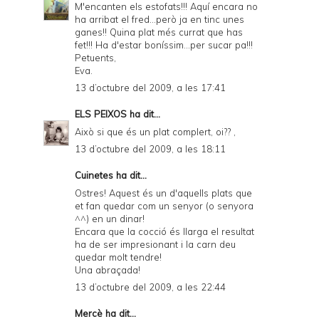
M'encanten els estofats!!! Aquí encara no
ha arribat el fred...però ja en tinc unes
ganes!! Quina plat més currat que has
fet!!! Ha d'estar boníssim...per sucar pa!!!
Petuents,
Eva.
13 d’octubre del 2009, a les 17:41
ELS PEIXOS
ha dit...
Això si que és un plat complert, oi?? ,
13 d’octubre del 2009, a les 18:11
Cuinetes
ha dit...
Ostres! Aquest és un d'aquells plats que
et fan quedar com un senyor (o senyora
^^) en un dinar!
Encara que la cocció és llarga el resultat
ha de ser impresionant i la carn deu
quedar molt tendre!
Una abraçada!
13 d’octubre del 2009, a les 22:44
Mercè
ha dit...