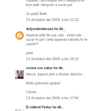
sopetes...ara mateix me'n menjaria un
bon plat i després a sucar pa!
Un petó! Beth
13 d’octubre del 2009, a les 12:22
dolçosdesdecasa
ha dit...
Aquests plat de xup. xup... estan per
sucar-hi pa! i amb aquesta salseta !ni te
cuento"!
petó
13 d’octubre del 2009, a les 15:10
cocina con sabor
ha dit...
Mercè, aquest plat a d'estar deliciós....
Molts petonets guapa!
Carme
13 d’octubre del 2009, a les 17:04
El cullerot Festuc
ha dit...