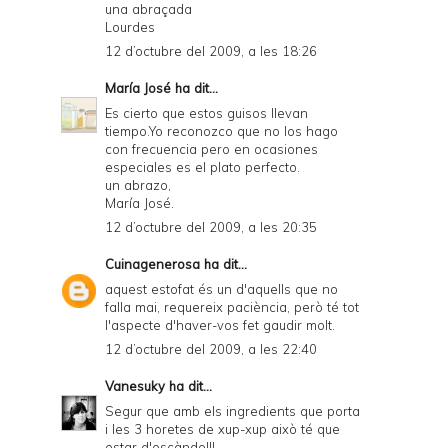
una abraçada
Lourdes
12 d’octubre del 2009, a les 18:26
María José
ha dit...
Es cierto que estos guisos llevan
tiempo.Yo reconozco que no los hago
con frecuencia pero en ocasiones
especiales es el plato perfecto.
un abrazo,
María José.
12 d’octubre del 2009, a les 20:35
Cuinagenerosa
ha dit...
aquest estofat és un d'aquells que no
falla mai, requereix paciència, però té tot
l'aspecte d'haver-vos fet gaudir molt.
12 d’octubre del 2009, a les 22:40
Vanesuky
ha dit...
Segur que amb els ingredients que porta
i les 3 horetes de xup-xup això té que
estar d'escàndol!!