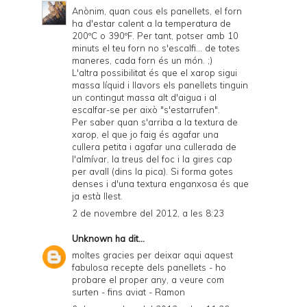
Anònim, quan cous els panellets, el forn
ha d'estar calent a la temperatura de
200ºC o 390ºF. Per tant, potser amb 10
minuts el teu forn no s'escalfi... de totes
maneres, cada forn és un món. ;)
L'altra possibilitat és que el xarop sigui
massa líquid i llavors els panellets tinguin
un contingut massa alt d'aigua i al
escalfar-se per això "s'estarrufen".
Per saber quan s'arriba a la textura de
xarop, el que jo faig és agafar una
cullera petita i agafar una cullerada de
l'almívar, la treus del foc i la gires cap
per avall (dins la pica). Si forma gotes
denses i d'una textura enganxosa és que
ja està llest.
2 de novembre del 2012, a les 8:23
Unknown
ha dit...
moltes gracies per deixar aqui aquest
fabulosa recepte dels panellets - ho
probare el proper any, a veure com
surten - fins aviat - Ramon