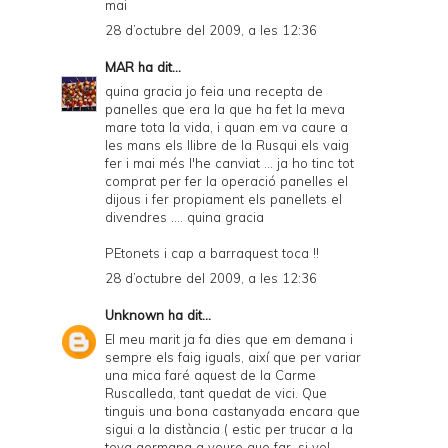
mai
28 d’octubre del 2009, a les 12:36
MAR
ha dit...
quina gracia jo feia una recepta de
panelles que era la que ha fet la meva
mare tota la vida, i quan em va caure a
les mans els llibre de la Rusqui els vaig
fer i mai més l'he canviat ... ja ho tinc tot
comprat per fer la operació panelles el
dijous i fer propiament els panellets el
divendres .... quina gracia
PEtonets i cap a barraquest toca !!
28 d’octubre del 2009, a les 12:36
Unknown
ha dit...
El meu marit ja fa dies que em demana i
sempre els faig iguals, així que per variar
una mica faré aquest de la Carme
Ruscalleda, tant quedat de vici. Que
tinguis una bona castanyada encara que
sigui a la distància ( estic per trucar a la
teva germana a veure que far, si vol