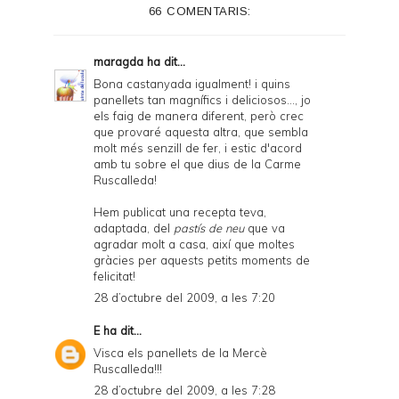
66 COMENTARIS:
r
F
maragda
ha dit...
r
Bona castanyada igualment! i quins
panellets tan magnífics i deliciosos..., jo
i
els faig de manera diferent, però crec
e
que provaré aquesta altra, que sembla
molt més senzill de fer, i estic d'acord
n
amb tu sobre el que dius de la Carme
Ruscalleda!
d
l
Hem publicat una recepta teva,
adaptada, del
pastís de neu
que va
y
agradar molt a casa, així que moltes
gràcies per aquests petits moments de
a
felicitat!
n
28 d’octubre del 2009, a les 7:20
d
E
ha dit...
P
Visca els panellets de la Mercè
Ruscalleda!!!
D
28 d’octubre del 2009, a les 7:28
F