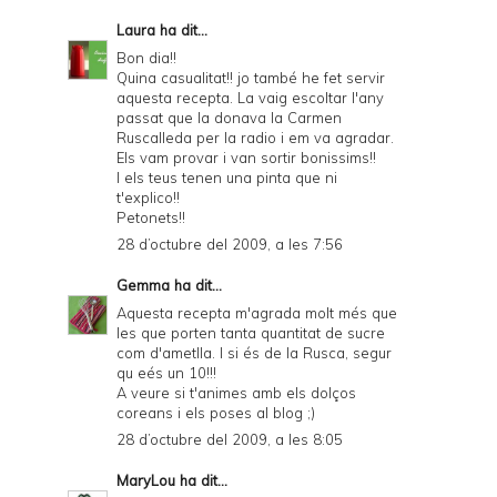
Laura
ha dit...
Bon dia!!
Quina casualitat!! jo també he fet servir
aquesta recepta. La vaig escoltar l'any
passat que la donava la Carmen
Ruscalleda per la radio i em va agradar.
Els vam provar i van sortir bonissims!!
I els teus tenen una pinta que ni
t'explico!!
Petonets!!
28 d’octubre del 2009, a les 7:56
Gemma
ha dit...
Aquesta recepta m'agrada molt més que
les que porten tanta quantitat de sucre
com d'ametlla. I si és de la Rusca, segur
qu eés un 10!!!
A veure si t'animes amb els dolços
coreans i els poses al blog ;)
28 d’octubre del 2009, a les 8:05
MaryLou
ha dit...