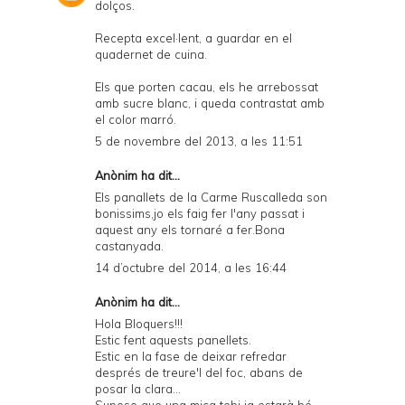
dolços.
Recepta excel·lent, a guardar en el
quadernet de cuina.
Els que porten cacau, els he arrebossat
amb sucre blanc, i queda contrastat amb
el color marró.
5 de novembre del 2013, a les 11:51
Anònim ha dit...
Els panallets de la Carme Ruscalleda son
bonissims,jo els faig fer l'any passat i
aquest any els tornaré a fer.Bona
castanyada.
14 d’octubre del 2014, a les 16:44
Anònim ha dit...
Hola Bloquers!!!
Estic fent aquests panellets.
Estic en la fase de deixar refredar
després de treure'l del foc, abans de
posar la clara...