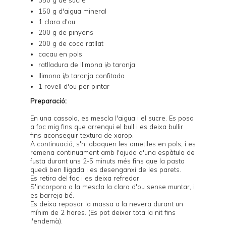
350 g de sucre
150 g d'aigua mineral
1 clara d'ou
200 g de pinyons
200 g de coco ratllat
cacau en pols
ratlladura de llimona i/o taronja
llimona i/o taronja confitada
1 rovell d'ou per pintar
Preparació:
En una cassola, es mescla l'aigua i el sucre. Es posa
a foc mig fins que arrenqui el bull i es deixa bullir
fins aconseguir textura de xarop.
A continuació, s'hi aboquen les ametlles en pols, i es
remena continuament amb l'ajuda d'una espàtula de
fusta durant uns 2-5 minuts més fins que la pasta
quedi ben lligada i es desenganxi de les parets.
Es retira del foc i es deixa refredar.
S'incorpora a la mescla la clara d'ou sense muntar, i
es barreja bé.
Es deixa reposar la massa a la nevera durant un
mínim de 2 hores. (Es pot deixar tota la nit fins
l'endemà).