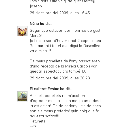
Tots Sants. Que vaigi de gust Merce¡¡.
Josepb
29 d’octubre del 2009, a les 16:45
Núria
ha dit...
Segur que estaven per morir-se de gust
Mercè!
Jo tinc la sort d'haver anat 2 cops al seu
Restaurant i tot el que digui la Ruscalleda
va a misa!!!!!
Els meus panellets de l'any passat eren
d'una recepta de la Mireia Carbó i van
quedar espectaculars també :D.
29 d’octubre del 2009, a les 20:23
El cullerot Festuc
ha dit...
A mi els panellets no m'acaben
d'agradar massa...m'en menjo un o dos i
ja estic tipa!! Els de codony i els de coco
son els meus preferits! quin goig que fa
aquesta safata!!!
Petunets,
Eva.