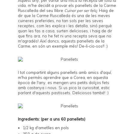
Aquest any, per variar una mica la
recepta
de tota la
vida, m'he decidit a provar els panellets de la Carme
Ruscalleda del seu llibre
Cuinar per ser feliç
. Haig de
dir que la Carme Ruscalleda és una de les meves
cuineres preferides, no tan sols per les seves
receptes, com les explica i les detalla, sinó perquè
quan les fas a casa, surten delicioses, i haig de dir
que fins ara, no he fet ni una recepta seva que no
m'agradés! Així doncs, aquests panellets de la
Carme, en són un exemple més! De-li-cio-sos!! :)
I tot compartint alguns panellets amb amics d'aquí,
m'ha permès aprendre que a Corea, en aquesta
època de l'any, es mengen uns petits dolços fets
amb castanya i nous. Si us pica la curiositat, estic
parlant d'
aquests pastissets
. Deliciosos també! :)
Ingredients: (per a uns 60 panellets)
1/2 kg d'ametlles en pols