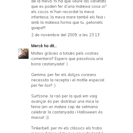
de la meva, hi ha que veure las varietats
que es poden fer d´una mateixa cosa oi?
els cocos m´han recordat la meva
infantesa, la meva mare també els feia i
amb la mateixa forma que tu...petonets
guapa!!!
2 de novembre del 2009, a les 23:13
Mercè
ha dit...
Moltes gràcies a tots/es pels vostres
comentaris!! Espero que passéssiu una
bona castanyada! :)
Gemma, per fer els dolços coreans
necessito la recepta i el motlle especial
per fer-los!! ;)
Surfzone, la raó per la qual em vaig
avançar és per distribuir una mica la
feina (en un mateix cap de setmana
celebrar la castanyada i Halloween és
massa! ;))
Tinkerbell, per mi els clàssics els trobo