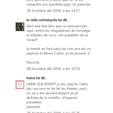
compartir uns panallets,jaja). Un petonàs
28 d’octubre del 2009, a les 14:07
la vella carmanyola
ha dit...
Apa! que feia dies que no passava per
aquí i entre les magdalenes de formatge,
el milfulles de xoco i els panellets de la
rusqui!!
Jo també en faré però tal com ens els va
explicar la Mireia Carbó, ja els posaré ;))
Records
28 d’octubre del 2009, a les 15:03
Ivana
ha dit...
UMM!! QUE BONS!!! jo els vaig fer l'altre
dia i encara no he fet les fotetes, però
no sé si em donarà temps!! ja! ja!
disfruta de la revetlla i d'aquests
panellets!
petonets
28 d’octubre del 2009, a les 16:25