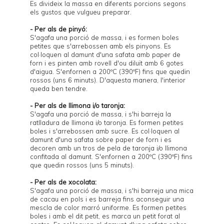
Es divideix la massa en diferents porcions segons
els gustos que vulgueu preparar.
- Per als de pinyó:
S'agafa una porció de massa, i es formen boles
petites que s'arrebossen amb els pinyons. Es
col·loquen al damunt d'una safata amb paper de
forn i es pinten amb rovell d'ou diluït amb 6 gotes
d'aigua. S'enfornen a 200ºC (390ºF) fins que quedin
rossos (uns 6 minuts). D'aquesta manera, l'interior
queda ben tendre.
- Per als de llimona i/o taronja:
S'agafa una porció de massa, i s'hi barreja la
ratlladura de llimona i/o taronja. Es formen petites
boles i s'arrebossen amb sucre. Es col·loquen al
damunt d'una safata sobre paper de forn i es
decoren amb un tros de pela de taronja i/o llimona
confitada al damunt. S'enfornen a 200ºC (390ºF) fins
que quedin rossos (uns 5 minuts).
- Per als de xocolata:
S'agafa una porció de massa, i s'hi barreja una mica
de cacau en pols i es barreja fins aconseguir una
mescla de color marró uniforme. Es formen petites
boles i amb el dit petit, es marca un petit forat al