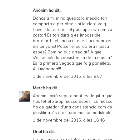
Anònim ha dit...
Doncs a mi m'ha quedat la mescla tan
compacta q per afegir-hi la clara vaig
haver de fer anar el passapures, i em va
costar! Es tan dura q es impossible
barrejar-hi el cacau ni que s'hi enganxin
els pinyons! Potser el xarop era massa
espes? Com ho puc arreglar? A que
s'assembla la consistencia de la massa?
Es la primera vegada que faig panellets.
Ajuuudaaaaa!!!
1 de novembre del 2015, a les 8:57
Mercè
ha dit...
Anònim, això segurament és degut a què
has fet el xarop massa espès!! La massa
ha de quedar d'una consistència com de
plastilina, és a dir, una massa modulable.
1 de novembre del 2015, a les 18:48
Oriol ha dit...
Un any més un exit total.ja fa forces anys