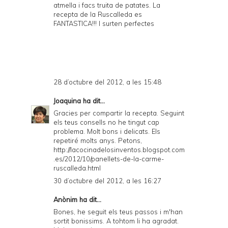
atmella i facs truita de patates. La
recepta de la Ruscalleda es
FANTASTICA!!! I surten perfectes
28 d’octubre del 2012, a les 15:48
Joaquina
ha dit...
Gracies per compartir la recepta. Seguint
els teus consells no he tingut cap
problema. Molt bons i delicats. Els
repetiré molts anys. Petons,
http://lacocinadelosinventos.blogspot.com
.es/2012/10/panellets-de-la-carme-
ruscalleda.html
30 d’octubre del 2012, a les 16:27
Anònim ha dit...
Bones, he seguit els teus passos i m'han
sortit bonissims. A tohtom li ha agradat.