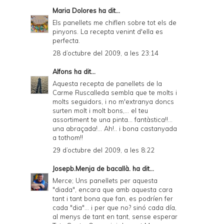
Maria Dolores
ha dit...
Els panellets me chiflen sobre tot els de
pinyons. La recepta venint d'ella es
perfecta.
28 d’octubre del 2009, a les 23:14
Alfons
ha dit...
Aquesta recepta de panellets de la
Carme Ruscalleda sembla que te molts i
molts seguidors, i no m'extranya doncs
surten molt i molt bons,... el teu
assortiment te una pinta... fantàstica!!...
una abraçada!... Ah!.. i bona castanyada
a tothom!!
29 d’octubre del 2009, a les 8:22
Josepb.Menja de bacallà.
ha dit...
Merce; Uns panellets per aquesta
"diada", encara que amb aquesta cara
tant i tant bona que fan, es podríen fer
cada "dia"... i per que no? sinó cada día,
al menys de tant en tant, sense esperar