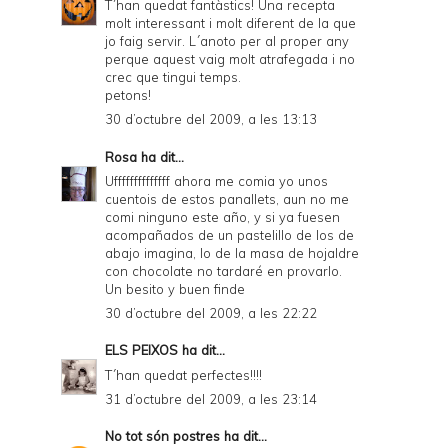
T´han quedat fantàstics! Una recepta
molt interessant i molt diferent de la que
jo faig servir. L´anoto per al proper any
perque aquest vaig molt atrafegada i no
crec que tingui temps.
petons!
30 d’octubre del 2009, a les 13:13
Rosa
ha dit...
Uffffffffffffff ahora me comia yo unos
cuentois de estos panallets, aun no me
comi ninguno este año, y si ya fuesen
acompañados de un pastelillo de los de
abajo imagina, lo de la masa de hojaldre
con chocolate no tardaré en provarlo.
Un besito y buen finde
30 d’octubre del 2009, a les 22:22
ELS PEIXOS
ha dit...
T´han quedat perfectes!!!!
31 d’octubre del 2009, a les 23:14
No tot són postres
ha dit...