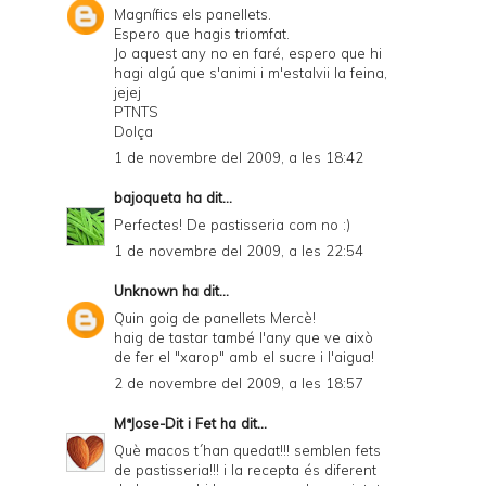
Magnífics els panellets.
Espero que hagis triomfat.
Jo aquest any no en faré, espero que hi
hagi algú que s'animi i m'estalvii la feina,
jejej
PTNTS
Dolça
1 de novembre del 2009, a les 18:42
bajoqueta
ha dit...
Perfectes! De pastisseria com no :)
1 de novembre del 2009, a les 22:54
Unknown
ha dit...
Quin goig de panellets Mercè!
haig de tastar també l'any que ve això
de fer el "xarop" amb el sucre i l'aigua!
2 de novembre del 2009, a les 18:57
MªJose-Dit i Fet
ha dit...
Què macos t´han quedat!!! semblen fets
de pastisseria!!! i la recepta és diferent