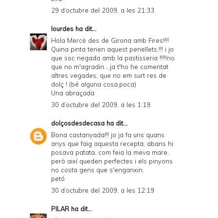
29 d’octubre del 2009, a les 21:33
lourdes
ha dit...
Hola Mercè des de Girona amb Fires!!!!
Quina pinta tenen aquest penellets.!!! i jo
que soc negada amb la pastisseria !!!!!no
que no m'agradin....ja t'ho he comentat
altres vegades, que no em surt res de
dolç ! (bé alguna cosa,poca)
Una abraçada
30 d’octubre del 2009, a les 1:19
dolçosdesdecasa
ha dit...
Bona castanyada!!! jo ja fa uns quans
anys que faig aquesta recepta, abans hi
posava patata, com feia la meva mare,
però així queden perfectes i els pinyons
no costa gens que s'enganxin.
petó
30 d’octubre del 2009, a les 12:19
PILAR
ha dit...