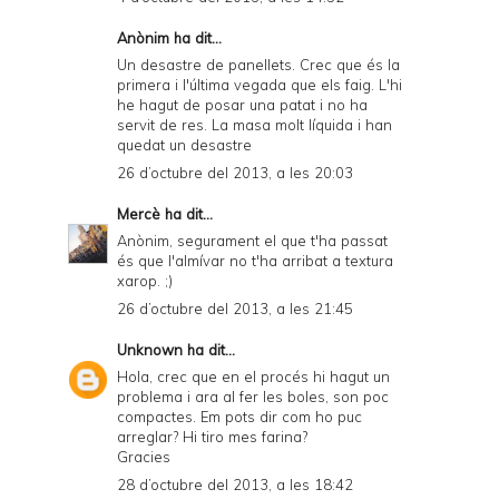
Anònim ha dit...
Un desastre de panellets. Crec que és la
primera i l'última vegada que els faig. L'hi
he hagut de posar una patat i no ha
servit de res. La masa molt líquida i han
quedat un desastre
26 d’octubre del 2013, a les 20:03
Mercè
ha dit...
Anònim, segurament el que t'ha passat
és que l'almívar no t'ha arribat a textura
xarop. ;)
26 d’octubre del 2013, a les 21:45
Unknown
ha dit...
Hola, crec que en el procés hi hagut un
problema i ara al fer les boles, son poc
compactes. Em pots dir com ho puc
arreglar? Hi tiro mes farina?
Gracies
28 d’octubre del 2013, a les 18:42