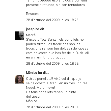
Te han quedado esplendidos y con una
presencia rotunda, sin son tentadores.
Besotes.
28 d’octubre del 2009, a les 18:25
josep
ha dit...
Mercè,
S'acosta Tots Sants i els panellets no
poden faltar. Les tradicions son les
tradicions i si son tan dolces i delicioses
com aquestes que has fet de la Ruski, oli
en un llum. Una abraçada
28 d’octubre del 2009, a les 18:38
Mònica
ha dit...
Ostres panellets!! Això vol dir que ja
se'ns acosta el fred i en un tres i no res
Nadal. Mare meva!
Els teus panellets tenen un pinta
deliciosa.
Mònica
28 d’octubre del 2009, a les 20:01