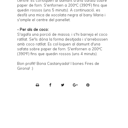
centre. Es col·loquen al damunt d'una safata sobre
paper de forn. S'enfornen a 200ºC (390ºF) fins que
quedin rossos (uns 5 minuts). A continuació, es
desfà una mica de xocolata negra al bany Maria i
s'omple el centre del panellet.
- Per als de coco:
S'agafa una porció de massa, i s'hi barreja el coco
ratllat. Se'ls dóna la forma desitjada i s'arrebossen
amb coco ratllat. Es col·loquen al damunt d'una
safata sobre paper de forn. S'enfornen a 200ºC
(390ºF) fins que quedin rossos (uns 4 minuts).
Bon profit! Bona Castanyada! I bones Fires de
Girona! :)
P
r
i
n
t
e