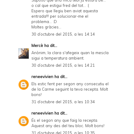
Suposo que una mica tebi ja estarà bé...
o cal que estigui fred del tot... :(
Espero que llegiu ben aviat aquesta
entrada!!! per solucionar-me el
problema... :D
Moltes gràcies...
30 d’octubre del 2015, a les 14:14
Mercè
ha dit...
Anònim, la clara s'afegeix quan la mescla
sigui a temperatura ambient.
30 d’octubre del 2015, a les 14:21
reneevivien
ha dit...
Els estic fent per segon any consecutiu el
de la Carme seguint la teva recepta. Molt
bons!
31 d’octubre del 2015, a les 10:34
reneevivien
ha dit...
És el segon any que faig la recepta.
Aquest any des del teu bloc. Molt bons!
31 d’octubre del 2015, a les 10:35