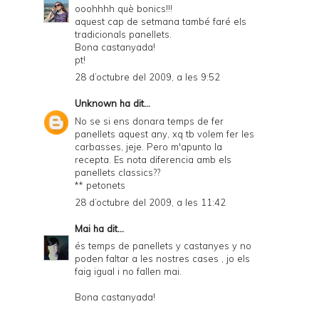
ooohhhh què bonics!!!
aquest cap de setmana també faré els
tradicionals panellets.
Bona castanyada!
pt!
28 d’octubre del 2009, a les 9:52
Unknown
ha dit...
No se si ens donara temps de fer
panellets aquest any, xq tb volem fer les
carbasses, jeje. Pero m'apunto la
recepta. Es nota diferencia amb els
panellets classics??
** petonets
28 d’octubre del 2009, a les 11:42
Mai
ha dit...
és temps de panellets y castanyes y no
poden faltar a les nostres cases , jo els
faig igual i no fallen mai.
Bona castanyada!