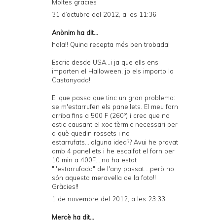
Moltes gracies
31 d’octubre del 2012, a les 11:36
Anònim ha dit...
hola!! Quina recepta més ben trobada!
Escric desde USA...i ja que ells ens
importen el Halloween, jo els importo la
Castanyada!
El que passa que tinc un gran problema:
se m'estarrufen els panellets. El meu forn
arriba fins a 500 F (260º) i crec que no
estic causant el xoc tèrmic necessari per
a què quedin rossets i no
estarrufats....alguna idea?? Avui he provat
amb 4 panellets i he escalfat el forn per
10 min a 400F....no ha estat
"l'estarrufada" de l'any passat....però no
són aquesta meravella de la foto!!
Gràcies!!
1 de novembre del 2012, a les 23:33
Mercè
ha dit...