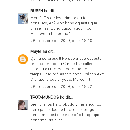
RUBEN
ha dit...
Mercè! Ets de les primeres a fer
panellets, eh? Molt bons aquests que
presentes. Bona castanyada! I bon
Halloween també no?
28 d’octubre del 2009, a les 18:16
Mayte
ha dit...
Quina sorpresa!!! No sabia que aquesta
recepta era de la Carme Ruscalleda... jo
la tenia d'un curset de cuina de fa
temps... per raó es tan bona, i té tan èxit.
Disfruta la castanyada, Mercè !!!!!
28 d’octubre del 2009, a les 18:22
TROTAMUNDOS
ha dit...
Siempre los he probado y me encanta,
pero jamás los he hecho, los tengo
pendiente, así que este año tengo que
ponerme las pilas.