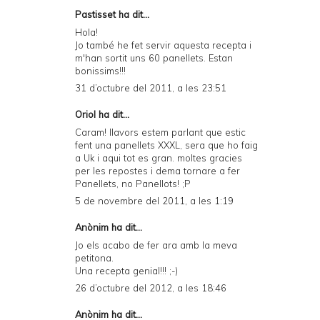
Pastisset ha dit...
Hola!
Jo també he fet servir aquesta recepta i
m'han sortit uns 60 panellets. Estan
bonissims!!!
31 d’octubre del 2011, a les 23:51
Oriol ha dit...
Caram! llavors estem parlant que estic
fent una panellets XXXL, sera que ho faig
a Uk i aqui tot es gran. moltes gracies
per les repostes i dema tornare a fer
Panellets, no Panellots! ;P
5 de novembre del 2011, a les 1:19
Anònim ha dit...
Jo els acabo de fer ara amb la meva
petitona.
Una recepta genial!!! ;-)
26 d’octubre del 2012, a les 18:46
Anònim ha dit...