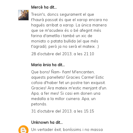
Mercè
ha dit...
Tresin's, doncs segurament el que
t'haurà passat és que el xarop encara no
hagués arribat a xarop. La única manera
que se m'acudeix és o bé afegint més
farina d'ametlla i també un xic de
moniato o patata bullida (el que més
t'agradi), però ja no serà el mateix. ;)
28 d’octubre del 2013, a les 21:10
Maria ènia ha dit...
Que bons! Ñam- ñam! M'encanten,
aquests panellets! Gracies Carme! Estic
cofoia d'haber fet un postre tan exquisit.
Gracies! Ara mateix m'estic menjant d'un.
Apa, a fer mes! Si casi em donen una
medalla a la millor cuinera. Apa, un
petonás.
31 d’octubre del 2013, a les 15:15
Unknown
ha dit...
Un vertader èxit, boníssims i no massa