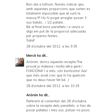
Bon dia a tothom, Només indicar qeu
amb aquestes proporcions que surten es
totalment impossible que at surti la
massa.!!!! Ho hi pogut arreglar posan 3
ous batuts....i 1/2 patata...
Bé al final bons panellets i a veura si
algú em pot dir la proporció adecuada
per properes festes...
Salut!
28 d’octubre del 2012, a les 9:35
Mercè
ha dit...
Anònim, doncs aquesta recepta l'he
provat jo mateixa i molta altra gent i
FUNCIONA! I a més, són boníssims! Així
que més aviat crec que hi ha quelcom
que no deus haver fet bé. ;)
28 d’octubre del 2012, a les 10:29
Anònim ha dit...
Referent al comentari del 28 d'octubre,
sobre la recepta dels panellets, si has de
posar patates i mes ous, potser no posis