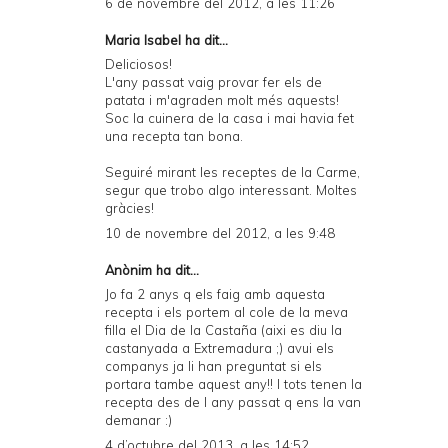
6 de novembre del 2012, a les 11:26
Maria Isabel ha dit...
Deliciosos!
L'any passat vaig provar fer els de
patata i m'agraden molt més aquests!
Soc la cuinera de la casa i mai havia fet
una recepta tan bona.
Seguiré mirant les receptes de la Carme,
segur que trobo algo interessant. Moltes
gràcies!
10 de novembre del 2012, a les 9:48
Anònim ha dit...
Jo fa 2 anys q els faig amb aquesta
recepta i els portem al cole de la meva
filla el Dia de la Castaña (aixi es diu la
castanyada a Extremadura ;) avui els
companys ja li han preguntat si els
portara tambe aquest any!! I tots tenen la
recepta des de l any passat q ens la van
demanar :)
4 d’octubre del 2013, a les 14:52