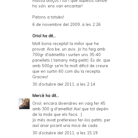
massa dolços i tot i que aquests també
ho són, ens van encantar!
Petons a tots/es!
6 de novembre del 2009, a les 2:26
Oriol ha dit...
Molt bona recepta! la millor que he
provat. Ara be, un avis. Jo ho faig amb
700gr d'admetlla i surten uns 35-40
panellets ( tamany mitg-petit). Es dir, que
amb 500gr se'm fa molt dificil de creure
que en surtin 60 com diu la recepta.
Gracies!
30 d’octubre del 2011, a les 2:14
Mercè
ha dit...
Oriol, encara divendres en vaig fer 45
amb 300 g d'ametlla! Així que tot depèn
de la mida que els facis. ;)
Jo més aviat prefereixo fer-los petits, per
així anar picant una mica de cada.
30 d’octubre del 2011, a les 15:19