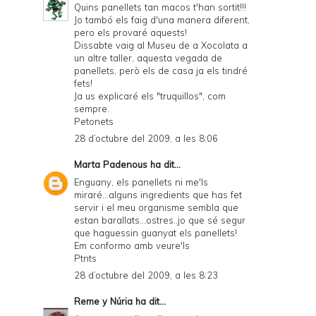
Quins panellets tan macos t'han sortit!!!
Jo tambó els faig d'una manera diferent,
pero els provaré aquests!
Dissabte vaig al Museu de a Xocolata a
un altre taller, aquesta vegada de
panellets, però els de casa ja els tindré
fets!
Ja us explicaré els "truquillos", com
sempre.
Petonets
28 d’octubre del 2009, a les 8:06
Marta Padenous
ha dit...
Enguany, els panellets ni me'ls
miraré...alguns ingredients que has fet
servir i el meu organisme sembla que
estan barallats...ostres..jo que sé segur
que haguessin guanyat els panellets!
Em conformo amb veure'ls
Ptnts
28 d’octubre del 2009, a les 8:23
Reme y Núria
ha dit...