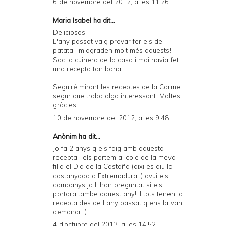
6 de novembre del 2012, a les 11:26
Maria Isabel ha dit...
Deliciosos!
L'any passat vaig provar fer els de
patata i m'agraden molt més aquests!
Soc la cuinera de la casa i mai havia fet
una recepta tan bona.
Seguiré mirant les receptes de la Carme,
segur que trobo algo interessant. Moltes
gràcies!
10 de novembre del 2012, a les 9:48
Anònim ha dit...
Jo fa 2 anys q els faig amb aquesta
recepta i els portem al cole de la meva
filla el Dia de la Castaña (aixi es diu la
castanyada a Extremadura ;) avui els
companys ja li han preguntat si els
portara tambe aquest any!! I tots tenen la
recepta des de l any passat q ens la van
demanar :)
4 d’octubre del 2013, a les 14:52