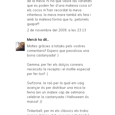
de la meva, hi ha que veure las varietats
que es poden fer d´una mateixa cosa oi?
els cocos m´han recordat la meva
infantesa, la meva mare també els feia i
amb la mateixa forma que tu...petonets
guapa!!!
2 de novembre del 2009, a les 23:13
Mercè
ha dit...
Moltes gràcies a tots/es pels vostres
comentaris!! Espero que passéssiu una
bona castanyada! :)
Gemma, per fer els dolços coreans
necessito la recepta i el motlle especial
per fer-los!! ;)
Surfzone, la raó per la qual em vaig
avançar és per distribuir una mica la
feina (en un mateix cap de setmana
celebrar la castanyada i Halloween és
massa! ;))
Tinkerbell, per mi els clàssics els trobo