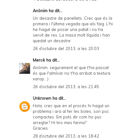
Anònim ha dit...
Un desastre de panellets. Crec que és la
primera i l'última vegada que els faig. L'hi
he hagut de posar una patat i no ha
servit de res. La masa molt líquida i han
quedat un desastre
26 d’octubre del 2013, a les 20:03
Mercè
ha dit...
Anònim, segurament el que t'ha passat
és que l'almívar no t'ha arribat a textura
xarop. ;)
26 d’octubre del 2013, a les 21:45
Unknown
ha dit...
Hola, crec que en el procés hi hagut un
problema i ara al fer les boles, son poc
compactes. Em pots dir com ho puc
arreglar? Hi tiro mes farina?
Gracies
28 d’octubre del 2013, a les 18:42