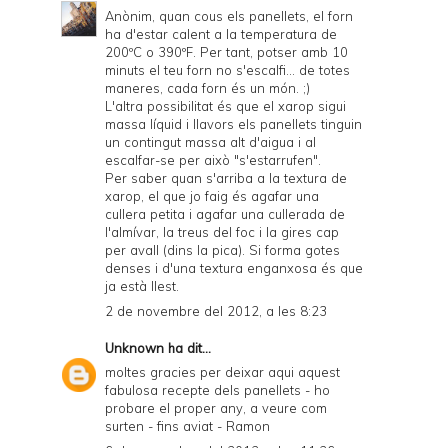
Anònim, quan cous els panellets, el forn
ha d'estar calent a la temperatura de
200ºC o 390ºF. Per tant, potser amb 10
minuts el teu forn no s'escalfi... de totes
maneres, cada forn és un món. ;)
L'altra possibilitat és que el xarop sigui
massa líquid i llavors els panellets tinguin
un contingut massa alt d'aigua i al
escalfar-se per això "s'estarrufen".
Per saber quan s'arriba a la textura de
xarop, el que jo faig és agafar una
cullera petita i agafar una cullerada de
l'almívar, la treus del foc i la gires cap
per avall (dins la pica). Si forma gotes
denses i d'una textura enganxosa és que
ja està llest.
2 de novembre del 2012, a les 8:23
Unknown
ha dit...
moltes gracies per deixar aqui aquest
fabulosa recepte dels panellets - ho
probare el proper any, a veure com
surten - fins aviat - Ramon