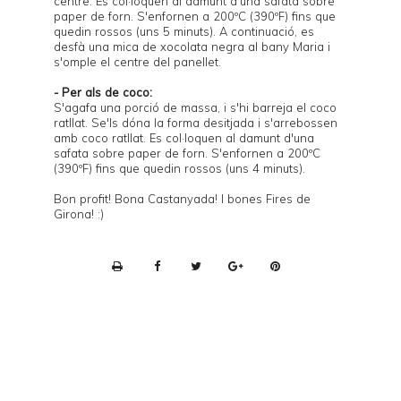
centre. Es col·loquen al damunt d'una safata sobre
paper de forn. S'enfornen a 200ºC (390ºF) fins que
quedin rossos (uns 5 minuts). A continuació, es
desfà una mica de xocolata negra al bany Maria i
s'omple el centre del panellet.
- Per als de coco:
S'agafa una porció de massa, i s'hi barreja el coco
ratllat. Se'ls dóna la forma desitjada i s'arrebossen
amb coco ratllat. Es col·loquen al damunt d'una
safata sobre paper de forn. S'enfornen a 200ºC
(390ºF) fins que quedin rossos (uns 4 minuts).
Bon profit! Bona Castanyada! I bones Fires de
Girona! :)
P
r
i
n
t
e