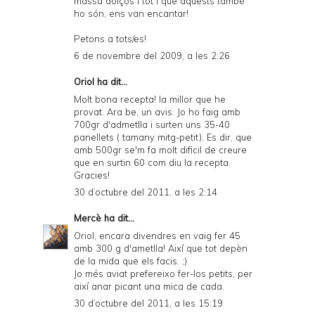
massa dolços i tot i que aquests també
ho són, ens van encantar!
Petons a tots/es!
6 de novembre del 2009, a les 2:26
Oriol ha dit...
Molt bona recepta! la millor que he
provat. Ara be, un avis. Jo ho faig amb
700gr d'admetlla i surten uns 35-40
panellets ( tamany mitg-petit). Es dir, que
amb 500gr se'm fa molt dificil de creure
que en surtin 60 com diu la recepta.
Gracies!
30 d’octubre del 2011, a les 2:14
Mercè
ha dit...
Oriol, encara divendres en vaig fer 45
amb 300 g d'ametlla! Així que tot depèn
de la mida que els facis. ;)
Jo més aviat prefereixo fer-los petits, per
així anar picant una mica de cada.
30 d’octubre del 2011, a les 15:19