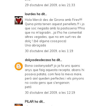
29 d’octubre del 2009, a les 21:33
lourdes
ha dit...
Hola Mercè des de Girona amb Fires!!!!
Quina pinta tenen aquest penellets.!!! i jo
que soc negada amb la pastisseria !!!!!no
que no m'agradin....ja t'ho he comentat
altres vegades, que no em surt res de
dolç ! (bé alguna cosa,poca)
Una abraçada
30 d’octubre del 2009, a les 1:19
dolçosdesdecasa
ha dit...
Bona castanyada!!! jo ja fa uns quans
anys que faig aquesta recepta, abans hi
posava patata, com feia la meva mare,
però així queden perfectes i els pinyons
no costa gens que s'enganxin.
petó
30 d’octubre del 2009, a les 12:19
PILAR
ha dit...