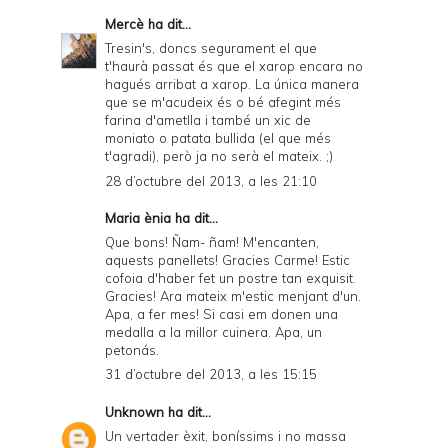
Mercè
ha dit...
Tresin's, doncs segurament el que
t'haurà passat és que el xarop encara no
hagués arribat a xarop. La única manera
que se m'acudeix és o bé afegint més
farina d'ametlla i també un xic de
moniato o patata bullida (el que més
t'agradi), però ja no serà el mateix. ;)
28 d’octubre del 2013, a les 21:10
Maria ènia ha dit...
Que bons! Ñam- ñam! M'encanten,
aquests panellets! Gracies Carme! Estic
cofoia d'haber fet un postre tan exquisit.
Gracies! Ara mateix m'estic menjant d'un.
Apa, a fer mes! Si casi em donen una
medalla a la millor cuinera. Apa, un
petonás.
31 d’octubre del 2013, a les 15:15
Unknown
ha dit...
Un vertader èxit, boníssims i no massa