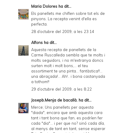
Maria Dolores
ha dit...
Els panellets me chiflen sobre tot els de
pinyons. La recepta venint d'ella es
perfecta.
28 d’octubre del 2009, a les 23:14
Alfons
ha dit...
Aquesta recepta de panellets de la
Carme Ruscalleda sembla que te molts i
molts seguidors, i no m'extranya doncs
surten molt i molt bons,... el teu
assortiment te una pinta... fantàstica!!...
una abraçada!... Ah!.. i bona castanyada
a tothom!!
29 d’octubre del 2009, a les 8:22
Josepb.Menja de bacallà.
ha dit...
Merce; Uns panellets per aquesta
"diada", encara que amb aquesta cara
tant i tant bona que fan, es podríen fer
cada "dia"... i per que no? sinó cada día,
al menys de tant en tant, sense esperar