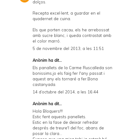
dolços.
Recepta excel·lent, a guardar en el
quadernet de cuina.
Els que porten cacau, els he arrebossat
amb sucre blanc, i queda contrastat amb
el color marró.
5 de novembre del 2013, a les 11:51
Anònim ha dit...
Els panallets de la Carme Ruscalleda son
bonissims,jo els faig fer l'any passat i
aquest any els tornaré a fer.Bona
castanyada.
14 d’octubre del 2014, a les 16:44
Anònim ha dit...
Hola Bloquers!!!
Estic fent aquests panellets.
Estic en la fase de deixar refredar
després de treure'l del foc, abans de
posar la clara...