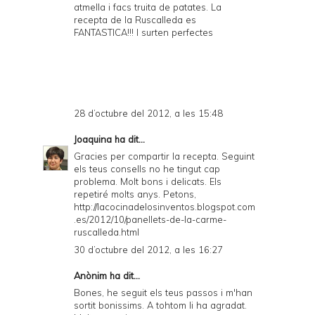
atmella i facs truita de patates. La
recepta de la Ruscalleda es
FANTASTICA!!! I surten perfectes
28 d’octubre del 2012, a les 15:48
Joaquina
ha dit...
Gracies per compartir la recepta. Seguint
els teus consells no he tingut cap
problema. Molt bons i delicats. Els
repetiré molts anys. Petons,
http://lacocinadelosinventos.blogspot.com
.es/2012/10/panellets-de-la-carme-
ruscalleda.html
30 d’octubre del 2012, a les 16:27
Anònim ha dit...
Bones, he seguit els teus passos i m'han
sortit bonissims. A tohtom li ha agradat.