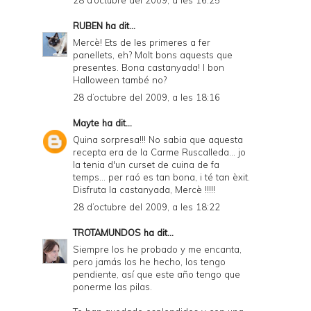
RUBEN
ha dit...
Mercè! Ets de les primeres a fer
panellets, eh? Molt bons aquests que
presentes. Bona castanyada! I bon
Halloween també no?
28 d’octubre del 2009, a les 18:16
Mayte
ha dit...
Quina sorpresa!!! No sabia que aquesta
recepta era de la Carme Ruscalleda... jo
la tenia d'un curset de cuina de fa
temps... per raó es tan bona, i té tan èxit.
Disfruta la castanyada, Mercè !!!!!
28 d’octubre del 2009, a les 18:22
TROTAMUNDOS
ha dit...
Siempre los he probado y me encanta,
pero jamás los he hecho, los tengo
pendiente, así que este año tengo que
ponerme las pilas.