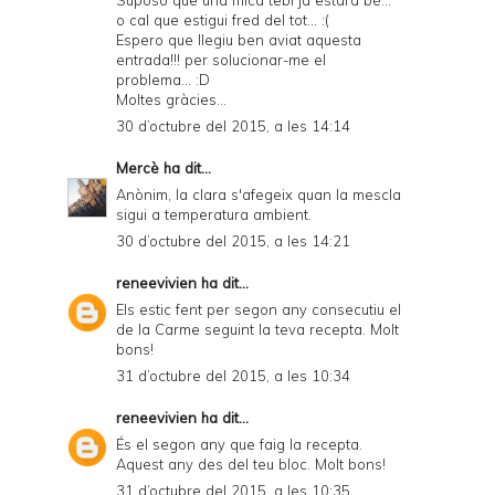
Suposo que una mica tebi ja estarà bé...
o cal que estigui fred del tot... :(
Espero que llegiu ben aviat aquesta
entrada!!! per solucionar-me el
problema... :D
Moltes gràcies...
30 d’octubre del 2015, a les 14:14
Mercè
ha dit...
Anònim, la clara s'afegeix quan la mescla
sigui a temperatura ambient.
30 d’octubre del 2015, a les 14:21
reneevivien
ha dit...
Els estic fent per segon any consecutiu el
de la Carme seguint la teva recepta. Molt
bons!
31 d’octubre del 2015, a les 10:34
reneevivien
ha dit...
És el segon any que faig la recepta.
Aquest any des del teu bloc. Molt bons!
31 d’octubre del 2015, a les 10:35