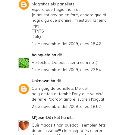
Magnífics els panellets.
Espero que hagis triomfat.
Jo aquest any no en faré, espero que hi
hagi algú que s'animi i m'estalvii la feina,
jejej
PTNTS
Dolça
1 de novembre del 2009, a les 18:42
bajoqueta
ha dit...
Perfectes! De pastisseria com no :)
1 de novembre del 2009, a les 22:54
Unknown
ha dit...
Quin goig de panellets Mercè!
haig de tastar també l'any que ve això
de fer el "xarop" amb el sucre i l'aigua!
2 de novembre del 2009, a les 18:57
MªJose-Dit i Fet
ha dit...
Què macos t´han quedat!!! semblen fets
de pastisseria!!! i la recepta és diferent