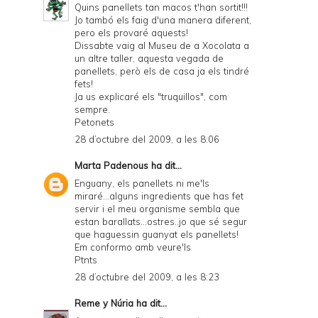
Quins panellets tan macos t'han sortit!!!
Jo tambó els faig d'una manera diferent,
pero els provaré aquests!
Dissabte vaig al Museu de a Xocolata a
un altre taller, aquesta vegada de
panellets, però els de casa ja els tindré
fets!
Ja us explicaré els "truquillos", com
sempre.
Petonets
28 d’octubre del 2009, a les 8:06
Marta Padenous
ha dit...
Enguany, els panellets ni me'ls
miraré...alguns ingredients que has fet
servir i el meu organisme sembla que
estan barallats...ostres..jo que sé segur
que haguessin guanyat els panellets!
Em conformo amb veure'ls
Ptnts
28 d’octubre del 2009, a les 8:23
Reme y Núria
ha dit...