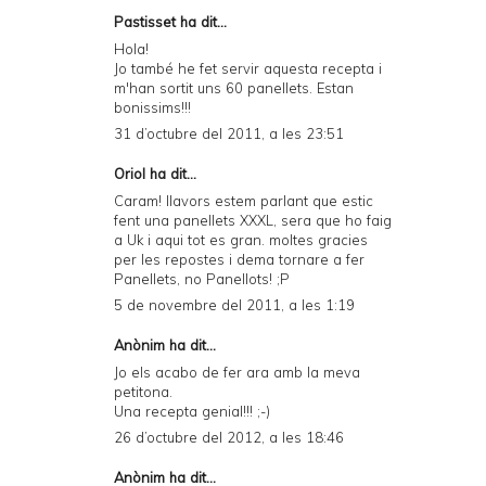
Pastisset ha dit...
Hola!
Jo també he fet servir aquesta recepta i
m'han sortit uns 60 panellets. Estan
bonissims!!!
31 d’octubre del 2011, a les 23:51
Oriol ha dit...
Caram! llavors estem parlant que estic
fent una panellets XXXL, sera que ho faig
a Uk i aqui tot es gran. moltes gracies
per les repostes i dema tornare a fer
Panellets, no Panellots! ;P
5 de novembre del 2011, a les 1:19
Anònim ha dit...
Jo els acabo de fer ara amb la meva
petitona.
Una recepta genial!!! ;-)
26 d’octubre del 2012, a les 18:46
Anònim ha dit...