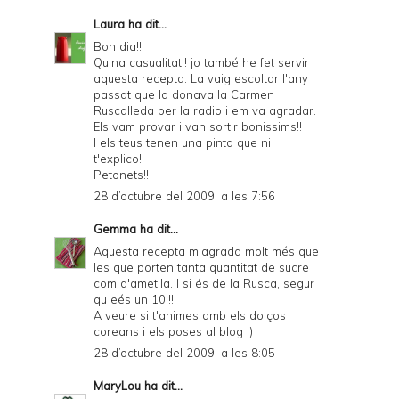
Laura
ha dit...
Bon dia!!
Quina casualitat!! jo també he fet servir
aquesta recepta. La vaig escoltar l'any
passat que la donava la Carmen
Ruscalleda per la radio i em va agradar.
Els vam provar i van sortir bonissims!!
I els teus tenen una pinta que ni
t'explico!!
Petonets!!
28 d’octubre del 2009, a les 7:56
Gemma
ha dit...
Aquesta recepta m'agrada molt més que
les que porten tanta quantitat de sucre
com d'ametlla. I si és de la Rusca, segur
qu eés un 10!!!
A veure si t'animes amb els dolços
coreans i els poses al blog ;)
28 d’octubre del 2009, a les 8:05
MaryLou
ha dit...