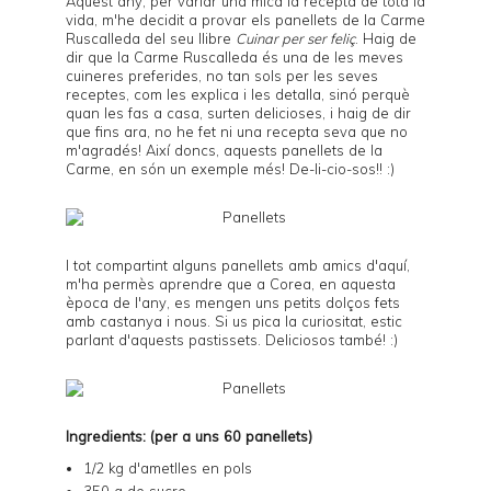
Aquest any, per variar una mica la
recepta
de tota la
vida, m'he decidit a provar els panellets de la Carme
Ruscalleda del seu llibre
Cuinar per ser feliç
. Haig de
dir que la Carme Ruscalleda és una de les meves
cuineres preferides, no tan sols per les seves
receptes, com les explica i les detalla, sinó perquè
quan les fas a casa, surten delicioses, i haig de dir
que fins ara, no he fet ni una recepta seva que no
m'agradés! Així doncs, aquests panellets de la
Carme, en són un exemple més! De-li-cio-sos!! :)
I tot compartint alguns panellets amb amics d'aquí,
m'ha permès aprendre que a Corea, en aquesta
època de l'any, es mengen uns petits dolços fets
amb castanya i nous. Si us pica la curiositat, estic
parlant d'
aquests pastissets
. Deliciosos també! :)
Ingredients: (per a uns 60 panellets)
1/2 kg d'ametlles en pols