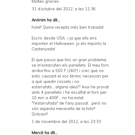
Moltes gracies
31 d’octubre del 2012, a les 11:36
Anònim ha dit...
hola!! Quina recepta més ben trobada!
Escric desde USA...i ja que ells ens
importen el Halloween, jo els importo la
Castanyada!
El que passa que tinc un gran problema:
se m'estarrufen els panellets. El meu forn
arriba fins a 500 F (260º) i crec que no
estic causant el xoc tèrmic necessari per
a què quedin rossets i no
estarrufats....alguna idea?? Avui he provat
amb 4 panellets i he escalfat el forn per
10 min a 400F....no ha estat
"l'estarrufada" de l'any passat....però no
són aquesta meravella de la foto!!
Gràcies!!
1 de novembre del 2012, a les 23:33
Mercè
ha dit...