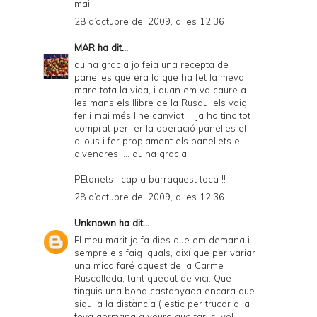
mai
28 d’octubre del 2009, a les 12:36
MAR
ha dit...
quina gracia jo feia una recepta de
panelles que era la que ha fet la meva
mare tota la vida, i quan em va caure a
les mans els llibre de la Rusqui els vaig
fer i mai més l'he canviat ... ja ho tinc tot
comprat per fer la operació panelles el
dijous i fer propiament els panellets el
divendres .... quina gracia
PEtonets i cap a barraquest toca !!
28 d’octubre del 2009, a les 12:36
Unknown
ha dit...
El meu marit ja fa dies que em demana i
sempre els faig iguals, així que per variar
una mica faré aquest de la Carme
Ruscalleda, tant quedat de vici. Que
tinguis una bona castanyada encara que
sigui a la distància ( estic per trucar a la
teva germana a veure que far, si vol