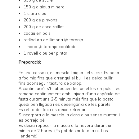
350 g de sucre
150 g d'aigua mineral
1 clara d'ou
200 g de pinyons
200 g de coco ratllat
cacau en pols
ratlladura de llimona i/o taronja
llimona i/o taronja confitada
1 rovell d'ou per pintar
Preparació:
En una cassola, es mescla l'aigua i el sucre. Es posa
a foc mig fins que arrenqui el bull i es deixa bullir
fins aconseguir textura de xarop.
A continuació, s'hi aboquen les ametlles en pols, i es
remena continuament amb l'ajuda d'una espàtula de
fusta durant uns 2-5 minuts més fins que la pasta
quedi ben lligada i es desenganxi de les parets.
Es retira del foc i es deixa refredar.
S'incorpora a la mescla la clara d'ou sense muntar, i
es barreja bé.
Es deixa reposar la massa a la nevera durant un
mínim de 2 hores. (Es pot deixar tota la nit fins
l'endemà).