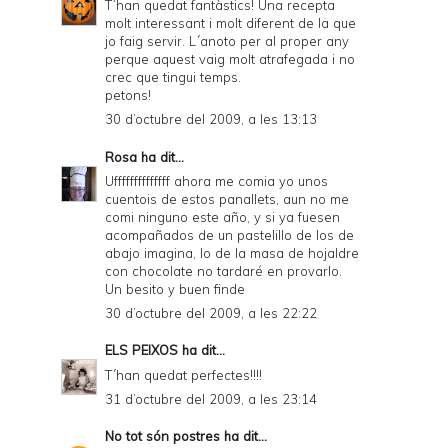
T´han quedat fantàstics! Una recepta
molt interessant i molt diferent de la que
jo faig servir. L´anoto per al proper any
perque aquest vaig molt atrafegada i no
crec que tingui temps.
petons!
30 d’octubre del 2009, a les 13:13
Rosa
ha dit...
Uffffffffffffff ahora me comia yo unos
cuentois de estos panallets, aun no me
comi ninguno este año, y si ya fuesen
acompañados de un pastelillo de los de
abajo imagina, lo de la masa de hojaldre
con chocolate no tardaré en provarlo.
Un besito y buen finde
30 d’octubre del 2009, a les 22:22
ELS PEIXOS
ha dit...
T´han quedat perfectes!!!!
31 d’octubre del 2009, a les 23:14
No tot són postres
ha dit...