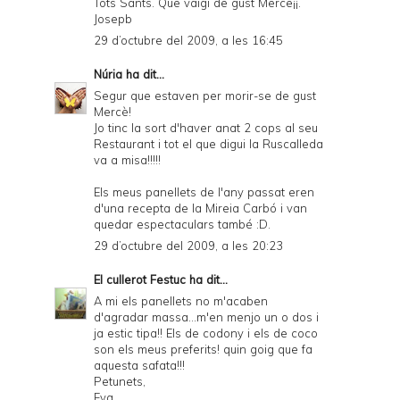
Tots Sants. Que vaigi de gust Merce¡¡.
Josepb
29 d’octubre del 2009, a les 16:45
Núria
ha dit...
Segur que estaven per morir-se de gust
Mercè!
Jo tinc la sort d'haver anat 2 cops al seu
Restaurant i tot el que digui la Ruscalleda
va a misa!!!!!
Els meus panellets de l'any passat eren
d'una recepta de la Mireia Carbó i van
quedar espectaculars també :D.
29 d’octubre del 2009, a les 20:23
El cullerot Festuc
ha dit...
A mi els panellets no m'acaben
d'agradar massa...m'en menjo un o dos i
ja estic tipa!! Els de codony i els de coco
son els meus preferits! quin goig que fa
aquesta safata!!!
Petunets,
Eva.