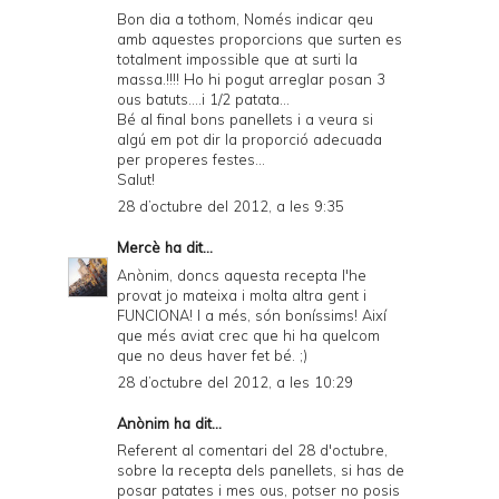
Bon dia a tothom, Només indicar qeu
amb aquestes proporcions que surten es
totalment impossible que at surti la
massa.!!!! Ho hi pogut arreglar posan 3
ous batuts....i 1/2 patata...
Bé al final bons panellets i a veura si
algú em pot dir la proporció adecuada
per properes festes...
Salut!
28 d’octubre del 2012, a les 9:35
Mercè
ha dit...
Anònim, doncs aquesta recepta l'he
provat jo mateixa i molta altra gent i
FUNCIONA! I a més, són boníssims! Així
que més aviat crec que hi ha quelcom
que no deus haver fet bé. ;)
28 d’octubre del 2012, a les 10:29
Anònim ha dit...
Referent al comentari del 28 d'octubre,
sobre la recepta dels panellets, si has de
posar patates i mes ous, potser no posis