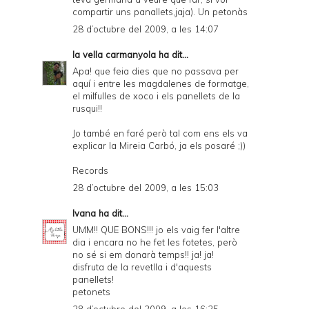
compartir uns panallets,jaja). Un petonàs
28 d’octubre del 2009, a les 14:07
la vella carmanyola
ha dit...
Apa! que feia dies que no passava per
aquí i entre les magdalenes de formatge,
el milfulles de xoco i els panellets de la
rusqui!!
Jo també en faré però tal com ens els va
explicar la Mireia Carbó, ja els posaré ;))
Records
28 d’octubre del 2009, a les 15:03
Ivana
ha dit...
UMM!! QUE BONS!!! jo els vaig fer l'altre
dia i encara no he fet les fotetes, però
no sé si em donarà temps!! ja! ja!
disfruta de la revetlla i d'aquests
panellets!
petonets
28 d’octubre del 2009, a les 16:25