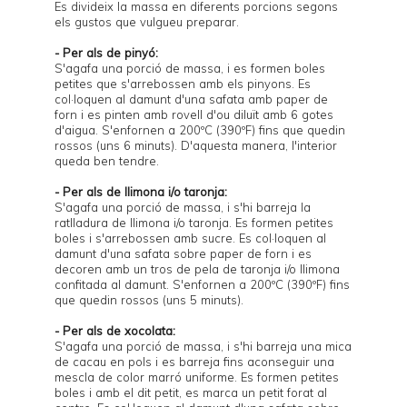
Es divideix la massa en diferents porcions segons
els gustos que vulgueu preparar.
- Per als de pinyó:
S'agafa una porció de massa, i es formen boles
petites que s'arrebossen amb els pinyons. Es
col·loquen al damunt d'una safata amb paper de
forn i es pinten amb rovell d'ou diluït amb 6 gotes
d'aigua. S'enfornen a 200ºC (390ºF) fins que quedin
rossos (uns 6 minuts). D'aquesta manera, l'interior
queda ben tendre.
- Per als de llimona i/o taronja:
S'agafa una porció de massa, i s'hi barreja la
ratlladura de llimona i/o taronja. Es formen petites
boles i s'arrebossen amb sucre. Es col·loquen al
damunt d'una safata sobre paper de forn i es
decoren amb un tros de pela de taronja i/o llimona
confitada al damunt. S'enfornen a 200ºC (390ºF) fins
que quedin rossos (uns 5 minuts).
- Per als de xocolata:
S'agafa una porció de massa, i s'hi barreja una mica
de cacau en pols i es barreja fins aconseguir una
mescla de color marró uniforme. Es formen petites
boles i amb el dit petit, es marca un petit forat al