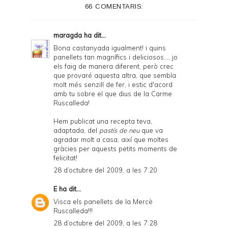
66 COMENTARIS:
r
F
maragda
ha dit...
r
Bona castanyada igualment! i quins
panellets tan magnífics i deliciosos..., jo
i
els faig de manera diferent, però crec
e
que provaré aquesta altra, que sembla
molt més senzill de fer, i estic d'acord
n
amb tu sobre el que dius de la Carme
Ruscalleda!
d
l
Hem publicat una recepta teva,
adaptada, del
pastís de neu
que va
y
agradar molt a casa, així que moltes
gràcies per aquests petits moments de
a
felicitat!
n
28 d’octubre del 2009, a les 7:20
d
E
ha dit...
P
Visca els panellets de la Mercè
Ruscalleda!!!
D
28 d’octubre del 2009, a les 7:28
F