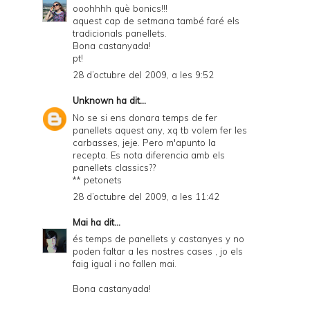
ooohhhh què bonics!!!
aquest cap de setmana també faré els
tradicionals panellets.
Bona castanyada!
pt!
28 d’octubre del 2009, a les 9:52
Unknown
ha dit...
No se si ens donara temps de fer
panellets aquest any, xq tb volem fer les
carbasses, jeje. Pero m'apunto la
recepta. Es nota diferencia amb els
panellets classics??
** petonets
28 d’octubre del 2009, a les 11:42
Mai
ha dit...
és temps de panellets y castanyes y no
poden faltar a les nostres cases , jo els
faig igual i no fallen mai.
Bona castanyada!