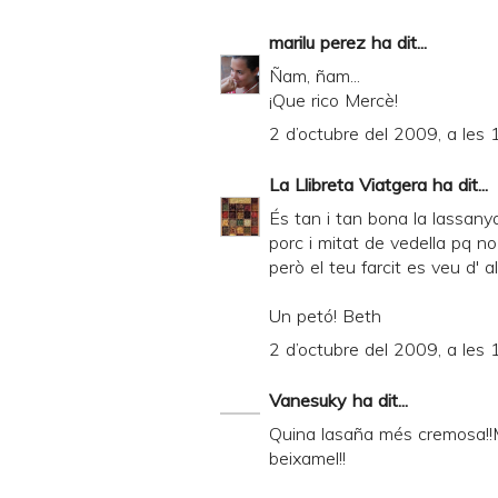
d
marilu perez
ha dit...
P
Ñam, ñam...
D
¡Que rico Mercè!
F
2 d’octubre del 2009, a les 
La Llibreta Viatgera
ha dit...
És tan i tan bona la lassanya
porc i mitat de vedella pq n
però el teu farcit es veu d' 
Un petó! Beth
2 d’octubre del 2009, a les 
Vanesuky
ha dit...
Quina lasaña més cremosa!!
beixamel!!