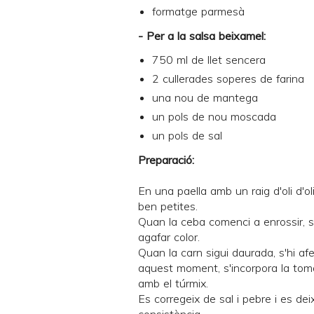
formatge parmesà
- Per a la salsa beixamel:
750 ml de llet sencera
2 cullerades soperes de farina
una nou de mantega
un pols de nou moscada
un pols de sal
Preparació:
En una paella amb un raig d'oli d'ol
ben petites.
Quan la ceba comenci a enrossir, s'
agafar color.
Quan la carn sigui daurada, s'hi af
aquest moment, s'incorpora la tomat
amb el túrmix.
Es corregeix de sal i pebre i es de