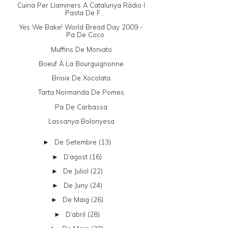
Cuina Per Llaminers A Catalunya Ràdio I
Pasta De F...
Yes We Bake! World Bread Day 2009 -
Pa De Coco
Muffins De Moniato
Boeuf À La Bourguignonne
Brioix De Xocolata
Tarta Normanda De Pomes
Pa De Carbassa
Lassanya Bolonyesa
De Setembre
(13)
►
D’agost
(16)
►
De Juliol
(22)
►
De Juny
(24)
►
De Maig
(26)
►
D’abril
(28)
►