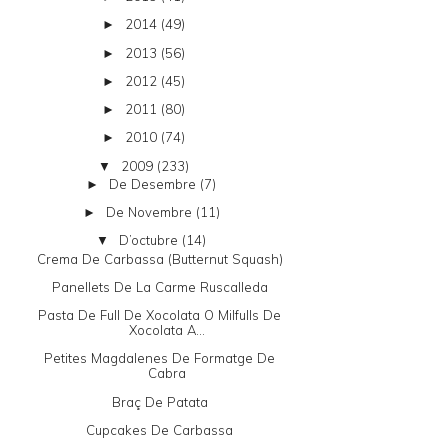
2014
(49)
►
2013
(56)
►
2012
(45)
►
2011
(80)
►
2010
(74)
►
2009
(233)
▼
De Desembre
(7)
►
De Novembre
(11)
►
D’octubre
(14)
▼
Crema De Carbassa (butternut Squash)
Panellets De La Carme Ruscalleda
Pasta De Full De Xocolata O Milfulls De
Xocolata A...
Petites Magdalenes De Formatge De
Cabra
Braç De Patata
Cupcakes De Carbassa