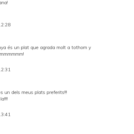
ana!
12:28
anya és un plat que agrada molt a tothom y
...Ummmmmm!
12:31
 un dels meus plats preferits!!!
!!!!
13:41