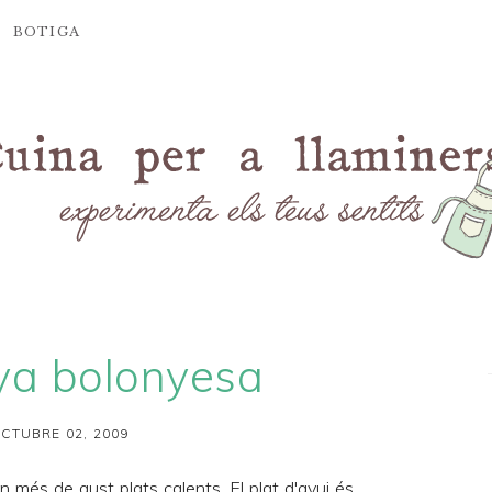
BOTIGA
ya bolonyesa
CTUBRE 02, 2009
en més de gust plats calents. El plat d'avui és