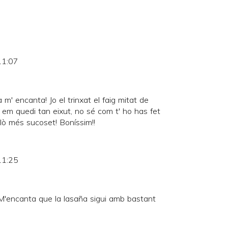
11:07
 m' encanta! Jo el trinxat el faig mitat de
o em quedi tan eixut, no sé com t' ho has fet
allò més sucoset! Boníssim!!
11:25
M'encanta que la lasaña sigui amb bastant