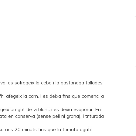
iva, es sofregeix la ceba i la pastanaga tallades
hi afegeix la carn, i es deixa fins que comenci a
egeix un got de vi blanc i es deixa evaporar. En
a en conserva (sense pell ni grana), i triturada
ixa uns 20 minuts fins que la tomata agafi