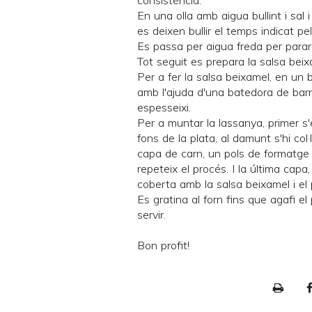
consistència.
En una olla amb aigua bullint i sal i
es deixen bullir el temps indicat pe
Es passa per aigua freda per parar-
Tot seguit es prepara la salsa beix
Per a fer la salsa beixamel, en un 
amb l'ajuda d'una batedora de barnil
espesseixi.
Per a muntar la lassanya, primer s
fons de la plata, al damunt s'hi co
capa de carn, un pols de formatge
repeteix el procés. I la última cap
coberta amb la salsa beixamel i el
Es gratina al forn fins que agafi el
servir.
Bon profit!
P
r