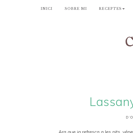
INICI
SOBRE MI
RECEPTES
Lassan
D’O
Ara que ja refresca a les nits, vén