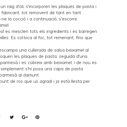
 un raig d'oli, s'incorporen les plaques de pasta i
l fabricant, tot removent de tant en tant.
ne la cocció i a continuació, s'escorre.
amel.
bol es mesclen tots els ingredients i es barregen
les. Es col·loca al foc, tot remenant, fins que
'escampa una cullerada de salsa beixamel al
l·loquen les plaques de pasta, seguida d'una
 parmesà i es cobreix amb beixamel, i de nou es
a, simplement s'hi posa una capa de pasta
 parmesà al damunt.
 punt de ros que us agradi i ja està llesta per