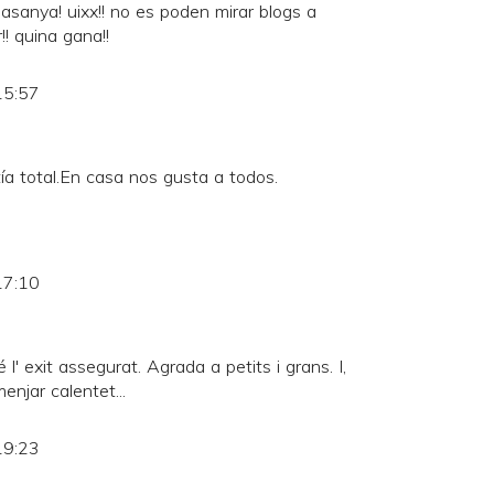
asanya! uixx!! no es poden mirar blogs a
! quina gana!!
15:57
ía total.En casa nos gusta a todos.
17:10
l' exit assegurat. Agrada a petits i grans. I,
enjar calentet...
19:23