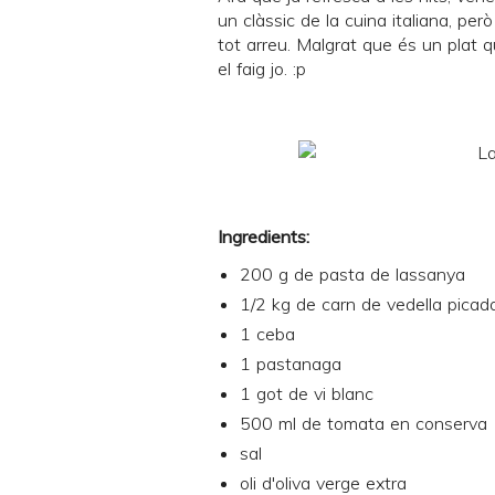
un clàssic de la cuina italiana, per
tot arreu. Malgrat que és un plat qu
el faig jo. :p
Ingredients:
200 g de pasta de lassanya
1/2 kg de carn de vedella picad
1 ceba
1 pastanaga
1 got de vi blanc
500 ml de tomata en conserva
sal
oli d'oliva verge extra