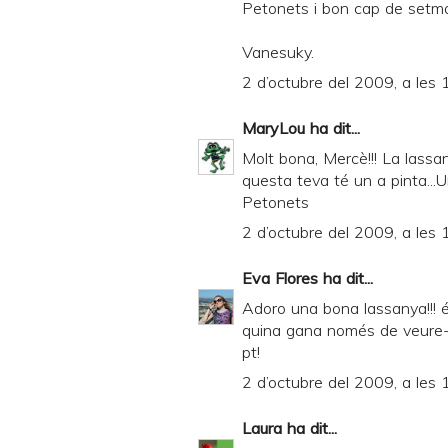
Petonets i bon cap de setm
Vanesuky.
2 d’octubre del 2009, a les 
MaryLou
ha dit...
Molt bona, Mercè!!! La lass
questa teva té un a pinta
Petonets
2 d’octubre del 2009, a les 
Eva Flores
ha dit...
Adoro una bona lassanya!!! és
quina gana només de veure-la
pt!
2 d’octubre del 2009, a les 
Laura
ha dit...