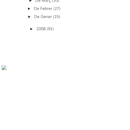
De Març
(30)
►
De Febrer
(27)
►
De Gener
(15)
►
2008
(91)
►