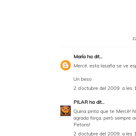
i
n
t
e
2
r
F
María
ha dit...
r
Mercé, esta lasaña se ve esp
i
Un beso
e
2 d’octubre del 2009, a les 
n
d
PILAR
ha dit...
l
Quina pinta que te Mercè! N
y
agrada força, però sempre a
Petons!
a
2 d’octubre del 2009, a les 
n