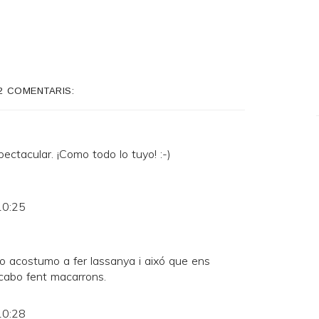
2 COMENTARIS:
ectacular. ¡Como todo lo tuyo! :-)
10:25
o acostumo a fer lassanya i aixó que ens
cabo fent macarrons.
10:28