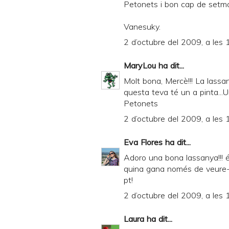
Petonets i bon cap de setm
Vanesuky.
2 d’octubre del 2009, a les 
MaryLou
ha dit...
Molt bona, Mercè!!! La lass
questa teva té un a pinta
Petonets
2 d’octubre del 2009, a les 
Eva Flores
ha dit...
Adoro una bona lassanya!!! és
quina gana només de veure-la
pt!
2 d’octubre del 2009, a les 
Laura
ha dit...