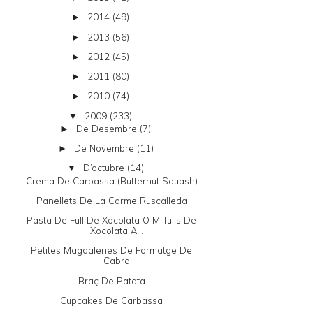
2014
(49)
►
2013
(56)
►
2012
(45)
►
2011
(80)
►
2010
(74)
►
2009
(233)
▼
De Desembre
(7)
►
De Novembre
(11)
►
D’octubre
(14)
▼
Crema De Carbassa (butternut Squash)
Panellets De La Carme Ruscalleda
Pasta De Full De Xocolata O Milfulls De
Xocolata A...
Petites Magdalenes De Formatge De
Cabra
Braç De Patata
Cupcakes De Carbassa