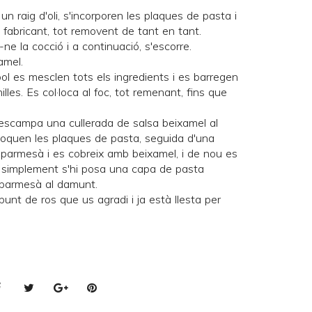
 un raig d'oli, s'incorporen les plaques de pasta i
l fabricant, tot removent de tant en tant.
ne la cocció i a continuació, s'escorre.
amel.
bol es mesclen tots els ingredients i es barregen
les. Es col·loca al foc, tot remenant, fins que
'escampa una cullerada de salsa beixamel al
l·loquen les plaques de pasta, seguida d'una
 parmesà i es cobreix amb beixamel, i de nou es
a, simplement s'hi posa una capa de pasta
 parmesà al damunt.
 punt de ros que us agradi i ja està llesta per