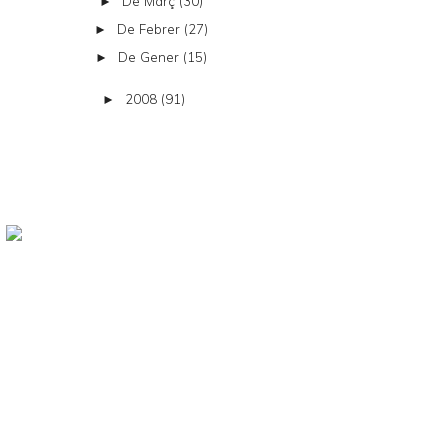
De Març
(30)
►
De Febrer
(27)
►
De Gener
(15)
►
2008
(91)
►