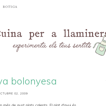
BOTIGA
ya bolonyesa
CTUBRE 02, 2009
en més de gust plats calents. El plat d'avui és