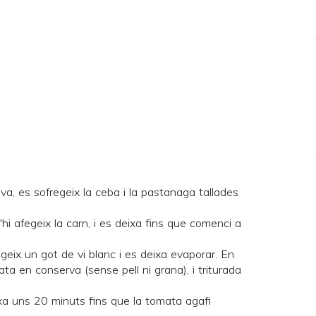
iva, es sofregeix la ceba i la pastanaga tallades
hi afegeix la carn, i es deixa fins que comenci a
egeix un got de vi blanc i es deixa evaporar. En
a en conserva (sense pell ni grana), i triturada
ixa uns 20 minuts fins que la tomata agafi