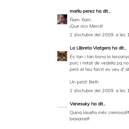
d
marilu perez
ha dit...
P
Ñam, ñam...
D
¡Que rico Mercè!
F
2 d’octubre del 2009, a les 
La Llibreta Viatgera
ha dit...
És tan i tan bona la lassanya
porc i mitat de vedella pq n
però el teu farcit es veu d' 
Un petó! Beth
2 d’octubre del 2009, a les 
Vanesuky
ha dit...
Quina lasaña més cremosa!!
beixamel!!