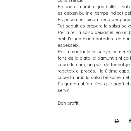
consistència.
En una olla amb aigua bullint i sal i
es deixen bullir el temps indicat pe
Es passa per aigua freda per parar-
Tot seguit es prepara la salsa beix
Per a fer la salsa beixamel, en un 
amb l'ajuda d'una batedora de barnil
espesseixi.
Per a muntar la lassanya, primer s
fons de la plata, al damunt s'hi co
capa de carn, un pols de formatge
repeteix el procés. I la última cap
coberta amb la salsa beixamel i el
Es gratina al forn fins que agafi el
servir.
Bon profit!
P
r