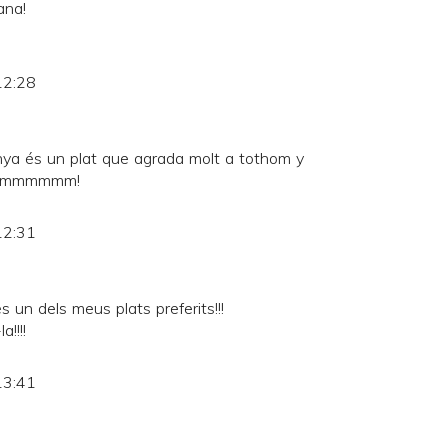
ana!
12:28
anya és un plat que agrada molt a tothom y
...Ummmmmm!
12:31
 un dels meus plats preferits!!!
!!!!
13:41