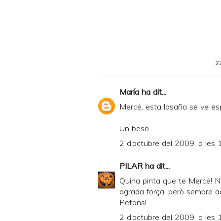
i
n
t
e
2
r
F
María
ha dit...
r
Mercé, esta lasaña se ve esp
i
Un beso
e
2 d’octubre del 2009, a les 
n
d
PILAR
ha dit...
l
Quina pinta que te Mercè! N
y
agrada força, però sempre a
Petons!
a
2 d’octubre del 2009, a les 
n