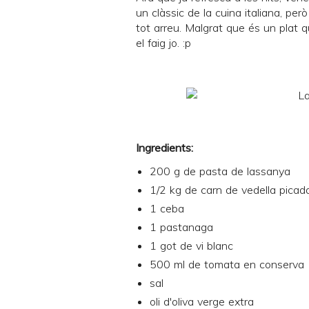
un clàssic de la cuina italiana, per
tot arreu. Malgrat que és un plat qu
el faig jo. :p
Ingredients:
200 g de pasta de lassanya
1/2 kg de carn de vedella picad
1 ceba
1 pastanaga
1 got de vi blanc
500 ml de tomata en conserva
sal
oli d'oliva verge extra