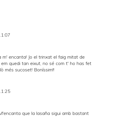
11:07
 m' encanta! Jo el trinxat el faig mitat de
o em quedi tan eixut, no sé com t' ho has fet
allò més sucoset! Boníssim!!
11:25
M'encanta que la lasaña sigui amb bastant