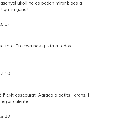
asanya! uixx!! no es poden mirar blogs a
! quina gana!!
15:57
ía total.En casa nos gusta a todos.
17:10
l' exit assegurat. Agrada a petits i grans. I,
enjar calentet...
19:23