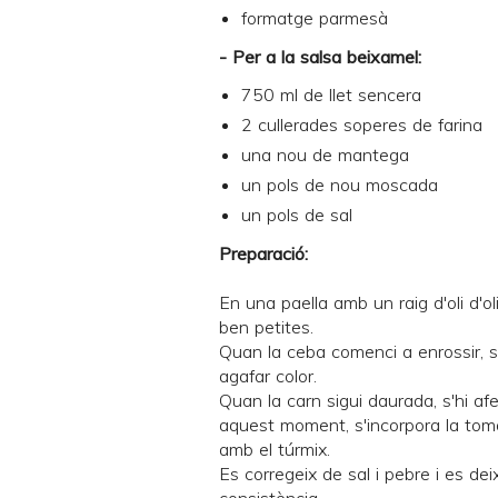
formatge parmesà
- Per a la salsa beixamel:
750 ml de llet sencera
2 cullerades soperes de farina
una nou de mantega
un pols de nou moscada
un pols de sal
Preparació:
En una paella amb un raig d'oli d'ol
ben petites.
Quan la ceba comenci a enrossir, s'
agafar color.
Quan la carn sigui daurada, s'hi af
aquest moment, s'incorpora la tomat
amb el túrmix.
Es corregeix de sal i pebre i es de