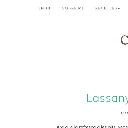
INICI
SOBRE MI
RECEPTES
Lassan
D’O
Ara que ja refresca a les nits, vén