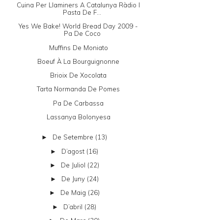
Cuina Per Llaminers A Catalunya Ràdio I
Pasta De F...
Yes We Bake! World Bread Day 2009 -
Pa De Coco
Muffins De Moniato
Boeuf À La Bourguignonne
Brioix De Xocolata
Tarta Normanda De Pomes
Pa De Carbassa
Lassanya Bolonyesa
De Setembre
(13)
►
D’agost
(16)
►
De Juliol
(22)
►
De Juny
(24)
►
De Maig
(26)
►
D’abril
(28)
►