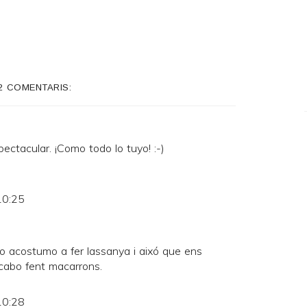
2 COMENTARIS:
ectacular. ¡Como todo lo tuyo! :-)
10:25
o acostumo a fer lassanya i aixó que ens
cabo fent macarrons.
10:28