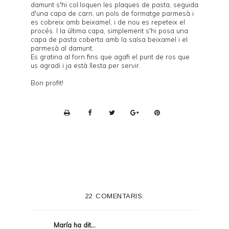
damunt s'hi col·loquen les plaques de pasta, seguida
d'una capa de carn, un pols de formatge parmesà i
es cobreix amb beixamel, i de nou es repeteix el
procés. I la última capa, simplement s'hi posa una
capa de pasta coberta amb la salsa beixamel i el
parmesà al damunt.
Es gratina al forn fins que agafi el punt de ros que
us agradi i ja està llesta per servir.
Bon profit!
P
r
i
n
t
e
22 COMENTARIS:
r
F
María
ha dit...