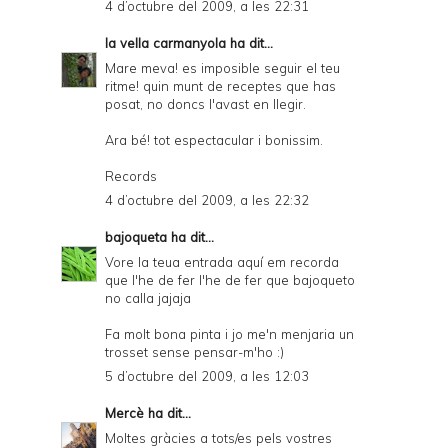
4 d’octubre del 2009, a les 22:31
la vella carmanyola
ha dit...
Mare meva! es imposible seguir el teu
ritme! quin munt de receptes que has
posat, no doncs l'avast en llegir.
Ara bé! tot espectacular i bonissim.
Records
4 d’octubre del 2009, a les 22:32
bajoqueta
ha dit...
Vore la teua entrada aquí em recorda
que l'he de fer l'he de fer que bajoqueto
no calla jajaja
Fa molt bona pinta i jo me'n menjaria un
trosset sense pensar-m'ho :)
5 d’octubre del 2009, a les 12:03
Mercè
ha dit...
Moltes gràcies a tots/es pels vostres