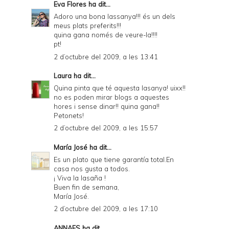
Eva Flores
ha dit...
Adoro una bona lassanya!!! és un dels
meus plats preferits!!!
quina gana només de veure-la!!!!
pt!
2 d’octubre del 2009, a les 13:41
Laura
ha dit...
Quina pinta que té aquesta lasanya! uixx!!
no es poden mirar blogs a aquestes
hores i sense dinar!! quina gana!!
Petonets!
2 d’octubre del 2009, a les 15:57
María José
ha dit...
Es un plato que tiene garantía total.En
casa nos gusta a todos.
¡ Viva la lasaña !
Buen fin de semana,
María José.
2 d’octubre del 2009, a les 17:10
ANNAFS
ha dit...