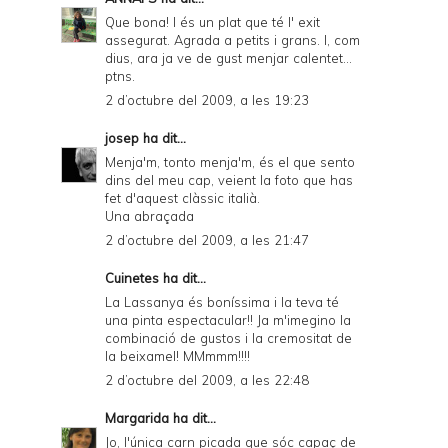
Que bona! I és un plat que té l' exit
assegurat. Agrada a petits i grans. I, com
dius, ara ja ve de gust menjar calentet...
ptns.
2 d’octubre del 2009, a les 19:23
josep
ha dit...
Menja'm, tonto menja'm, és el que sento
dins del meu cap, veient la foto que has
fet d'aquest clàssic italià.
Una abraçada
2 d’octubre del 2009, a les 21:47
Cuinetes
ha dit...
La Lassanya és boníssima i la teva té
una pinta espectacular!! Ja m'imegino la
combinació de gustos i la cremositat de
la beixamel! MMmmm!!!!
2 d’octubre del 2009, a les 22:48
Margarida
ha dit...
Jo, l'única carn picada que sóc capaç de