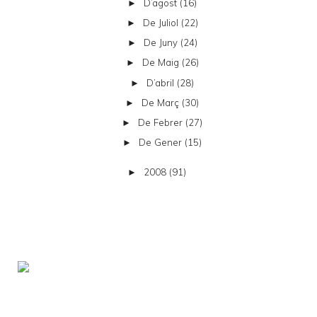
D’agost
(16)
►
De Juliol
(22)
►
De Juny
(24)
►
De Maig
(26)
►
D’abril
(28)
►
De Març
(30)
►
De Febrer
(27)
►
De Gener
(15)
►
2008
(91)
►