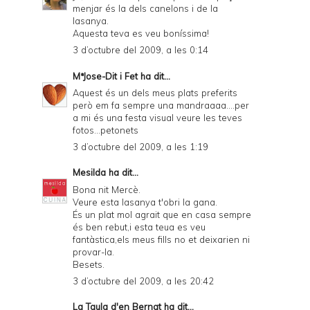
menjar és la dels canelons i de la
lasanya.
Aquesta teva es veu boníssima!
3 d’octubre del 2009, a les 0:14
MªJose-Dit i Fet
ha dit...
Aquest és un dels meus plats preferits
però em fa sempre una mandraaaa....per
a mi és una festa visual veure les teves
fotos...petonets
3 d’octubre del 2009, a les 1:19
Mesilda
ha dit...
Bona nit Mercè.
Veure esta lasanya t'obri la gana.
És un plat mol agrait que en casa sempre
és ben rebut,i esta teua es veu
fantàstica,els meus fills no et deixarien ni
provar-la.
Besets.
3 d’octubre del 2009, a les 20:42
La Taula d'en Bernat
ha dit...