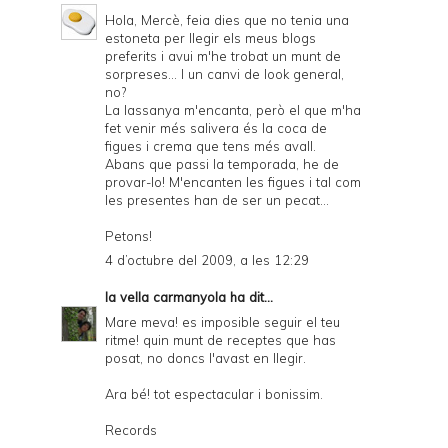
Hola, Mercè, feia dies que no tenia una
estoneta per llegir els meus blogs
preferits i avui m'he trobat un munt de
sorpreses... I un canvi de look general,
no?
La lassanya m'encanta, però el que m'ha
fet venir més salivera és la coca de
figues i crema que tens més avall.
Abans que passi la temporada, he de
provar-lo! M'encanten les figues i tal com
les presentes han de ser un pecat...
Petons!
4 d’octubre del 2009, a les 12:29
la vella carmanyola
ha dit...
Mare meva! es imposible seguir el teu
ritme! quin munt de receptes que has
posat, no doncs l'avast en llegir.
Ara bé! tot espectacular i bonissim.
Records