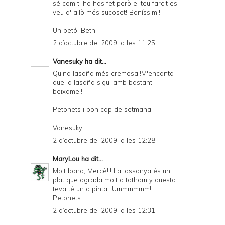
sé com t' ho has fet però el teu farcit es
veu d' allò més sucoset! Boníssim!!
Un petó! Beth
2 d’octubre del 2009, a les 11:25
Vanesuky
ha dit...
Quina lasaña més cremosa!!M'encanta
que la lasaña sigui amb bastant
beixamel!!
Petonets i bon cap de setmana!
Vanesuky.
2 d’octubre del 2009, a les 12:28
MaryLou
ha dit...
Molt bona, Mercè!!! La lassanya és un
plat que agrada molt a tothom y questa
teva té un a pinta...Ummmmmm!
Petonets
2 d’octubre del 2009, a les 12:31