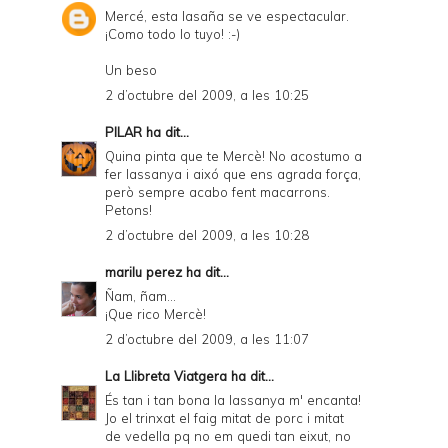
r
Mercé, esta lasaña se ve espectacular.
¡Como todo lo tuyo! :-)
i
e
Un beso
2 d’octubre del 2009, a les 10:25
n
d
PILAR
ha dit...
Quina pinta que te Mercè! No acostumo a
l
fer lassanya i aixó que ens agrada força,
y
però sempre acabo fent macarrons.
Petons!
a
2 d’octubre del 2009, a les 10:28
n
marilu perez
ha dit...
d
Ñam, ñam...
P
¡Que rico Mercè!
2 d’octubre del 2009, a les 11:07
D
F
La Llibreta Viatgera
ha dit...
És tan i tan bona la lassanya m' encanta!
Jo el trinxat el faig mitat de porc i mitat
de vedella pq no em quedi tan eixut, no