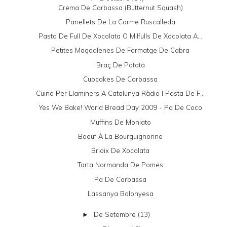
Crema De Carbassa (butternut Squash)
Panellets De La Carme Ruscalleda
Pasta De Full De Xocolata O Milfulls De Xocolata A...
Petites Magdalenes De Formatge De Cabra
Braç De Patata
Cupcakes De Carbassa
Cuina Per Llaminers A Catalunya Ràdio I Pasta De F...
Yes We Bake! World Bread Day 2009 - Pa De Coco
Muffins De Moniato
Boeuf À La Bourguignonne
Brioix De Xocolata
Tarta Normanda De Pomes
Pa De Carbassa
Lassanya Bolonyesa
De Setembre
(13)
►