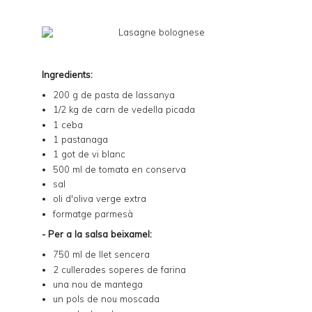
Ingredients:
200 g de pasta de lassanya
1/2 kg de carn de vedella picada
1 ceba
1 pastanaga
1 got de vi blanc
500 ml de tomata en conserva
sal
oli d'oliva verge extra
formatge parmesà
- Per a la salsa beixamel:
750 ml de llet sencera
2 cullerades soperes de farina
una nou de mantega
un pols de nou moscada