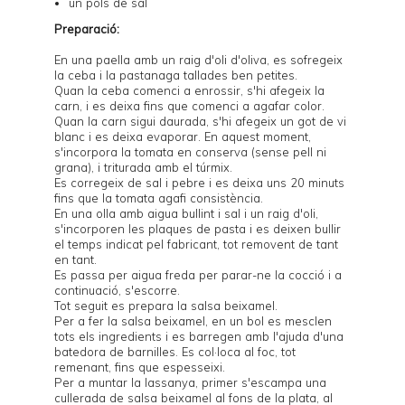
un pols de sal
Preparació:
En una paella amb un raig d'oli d'oliva, es sofregeix
la ceba i la pastanaga tallades ben petites.
Quan la ceba comenci a enrossir, s'hi afegeix la
carn, i es deixa fins que comenci a agafar color.
Quan la carn sigui daurada, s'hi afegeix un got de vi
blanc i es deixa evaporar. En aquest moment,
s'incorpora la tomata en conserva (sense pell ni
grana), i triturada amb el túrmix.
Es corregeix de sal i pebre i es deixa uns 20 minuts
fins que la tomata agafi consistència.
En una olla amb aigua bullint i sal i un raig d'oli,
s'incorporen les plaques de pasta i es deixen bullir
el temps indicat pel fabricant, tot removent de tant
en tant.
Es passa per aigua freda per parar-ne la cocció i a
continuació, s'escorre.
Tot seguit es prepara la salsa beixamel.
Per a fer la salsa beixamel, en un bol es mesclen
tots els ingredients i es barregen amb l'ajuda d'una
batedora de barnilles. Es col·loca al foc, tot
remenant, fins que espesseixi.
Per a muntar la lassanya, primer s'escampa una
cullerada de salsa beixamel al fons de la plata, al