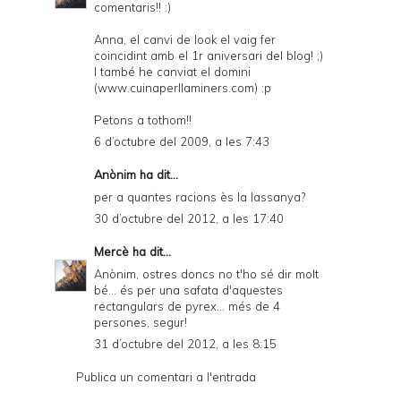
comentaris!! :)
Anna, el canvi de look el vaig fer
coincidint amb el 1r aniversari del blog! ;)
I també he canviat el domini
(www.cuinaperllaminers.com) :p
Petons a tothom!!
6 d’octubre del 2009, a les 7:43
Anònim ha dit...
per a quantes racions ès la lassanya?
30 d’octubre del 2012, a les 17:40
Mercè
ha dit...
Anònim, ostres doncs no t'ho sé dir molt
bé... és per una safata d'aquestes
rectangulars de pyrex... més de 4
persones, segur!
31 d’octubre del 2012, a les 8:15
Publica un comentari a l'entrada