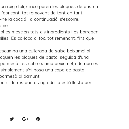
 un raig d'oli, s'incorporen les plaques de pasta i
l fabricant, tot removent de tant en tant.
ne la cocció i a continuació, s'escorre.
amel.
bol es mesclen tots els ingredients i es barregen
les. Es col·loca al foc, tot remenant, fins que
'escampa una cullerada de salsa beixamel al
l·loquen les plaques de pasta, seguida d'una
 parmesà i es cobreix amb beixamel, i de nou es
a, simplement s'hi posa una capa de pasta
 parmesà al damunt.
 punt de ros que us agradi i ja està llesta per