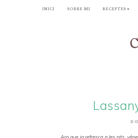
INICI
SOBRE MI
RECEPTES
Lassan
D’O
Ara que ja refresca a les nits, vén