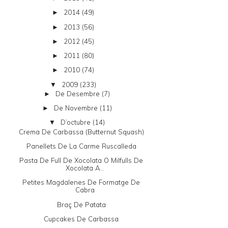
2014
(49)
►
2013
(56)
►
2012
(45)
►
2011
(80)
►
2010
(74)
►
2009
(233)
▼
De Desembre
(7)
►
De Novembre
(11)
►
D’octubre
(14)
▼
Crema De Carbassa (butternut Squash)
Panellets De La Carme Ruscalleda
Pasta De Full De Xocolata O Milfulls De
Xocolata A...
Petites Magdalenes De Formatge De
Cabra
Braç De Patata
Cupcakes De Carbassa