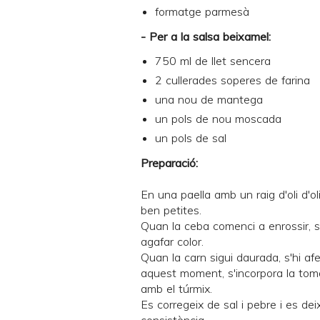
formatge parmesà
- Per a la salsa beixamel:
750 ml de llet sencera
2 cullerades soperes de farina
una nou de mantega
un pols de nou moscada
un pols de sal
Preparació:
En una paella amb un raig d'oli d'ol
ben petites.
Quan la ceba comenci a enrossir, s'
agafar color.
Quan la carn sigui daurada, s'hi af
aquest moment, s'incorpora la tomat
amb el túrmix.
Es corregeix de sal i pebre i es de