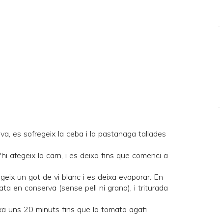
iva, es sofregeix la ceba i la pastanaga tallades
hi afegeix la carn, i es deixa fins que comenci a
egeix un got de vi blanc i es deixa evaporar. En
a en conserva (sense pell ni grana), i triturada
ixa uns 20 minuts fins que la tomata agafi