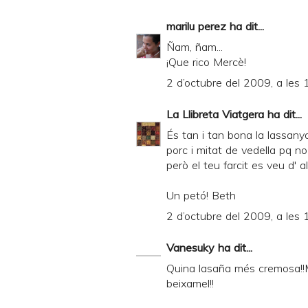
d
marilu perez
ha dit...
P
Ñam, ñam...
D
¡Que rico Mercè!
F
2 d’octubre del 2009, a les 
La Llibreta Viatgera
ha dit...
És tan i tan bona la lassanya
porc i mitat de vedella pq n
però el teu farcit es veu d' 
Un petó! Beth
2 d’octubre del 2009, a les 
Vanesuky
ha dit...
Quina lasaña més cremosa!!
beixamel!!