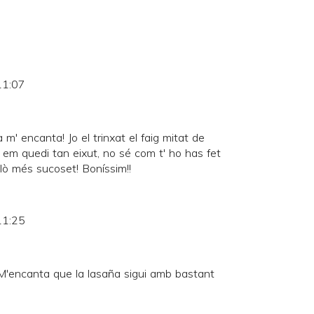
11:07
 m' encanta! Jo el trinxat el faig mitat de
o em quedi tan eixut, no sé com t' ho has fet
allò més sucoset! Boníssim!!
11:25
M'encanta que la lasaña sigui amb bastant