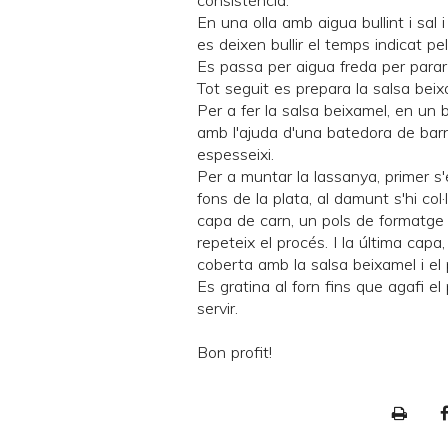
consistència.
En una olla amb aigua bullint i sal i
es deixen bullir el temps indicat pe
Es passa per aigua freda per parar-
Tot seguit es prepara la salsa beix
Per a fer la salsa beixamel, en un 
amb l'ajuda d'una batedora de barnil
espesseixi.
Per a muntar la lassanya, primer s
fons de la plata, al damunt s'hi co
capa de carn, un pols de formatge
repeteix el procés. I la última cap
coberta amb la salsa beixamel i el
Es gratina al forn fins que agafi el
servir.
Bon profit!
P
r