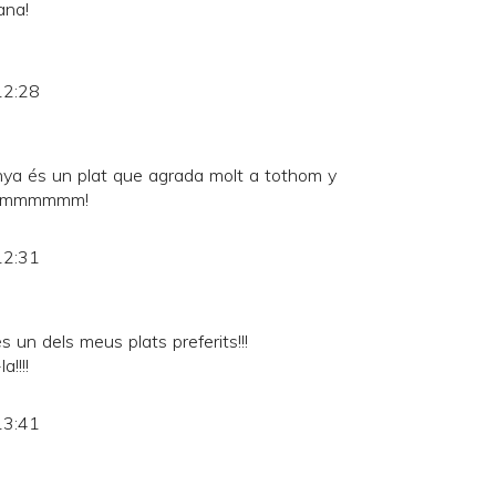
ana!
12:28
anya és un plat que agrada molt a tothom y
...Ummmmmm!
12:31
 un dels meus plats preferits!!!
!!!!
13:41