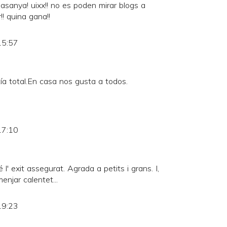
asanya! uixx!! no es poden mirar blogs a
! quina gana!!
15:57
ía total.En casa nos gusta a todos.
17:10
l' exit assegurat. Agrada a petits i grans. I,
enjar calentet...
19:23