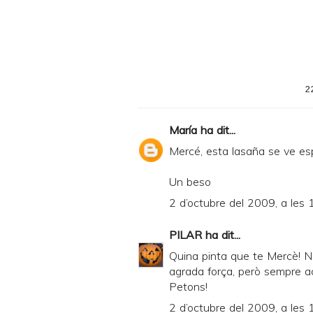
i
n
t
e
2
r
F
María
ha dit...
r
Mercé, esta lasaña se ve esp
i
Un beso
e
2 d’octubre del 2009, a les 
n
d
PILAR
ha dit...
l
Quina pinta que te Mercè! N
y
agrada força, però sempre a
Petons!
a
2 d’octubre del 2009, a les 
n