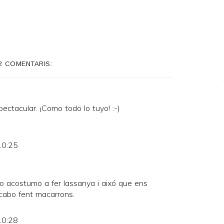
2 COMENTARIS:
ectacular. ¡Como todo lo tuyo! :-)
10:25
o acostumo a fer lassanya i aixó que ens
cabo fent macarrons.
10:28