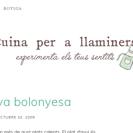
BOTIGA
ya bolonyesa
CTUBRE 02, 2009
en més de gust plats calents. El plat d'avui és