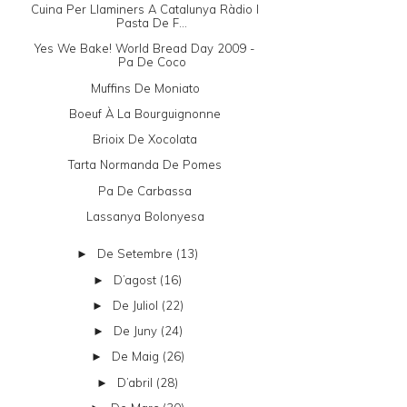
Cuina Per Llaminers A Catalunya Ràdio I
Pasta De F...
Yes We Bake! World Bread Day 2009 -
Pa De Coco
Muffins De Moniato
Boeuf À La Bourguignonne
Brioix De Xocolata
Tarta Normanda De Pomes
Pa De Carbassa
Lassanya Bolonyesa
De Setembre
(13)
►
D’agost
(16)
►
De Juliol
(22)
►
De Juny
(24)
►
De Maig
(26)
►
D’abril
(28)
►