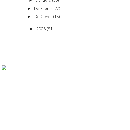
De Març
(30)
►
De Febrer
(27)
►
De Gener
(15)
►
2008
(91)
►