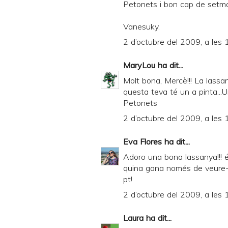
Petonets i bon cap de setm
Vanesuky.
2 d’octubre del 2009, a les 
MaryLou
ha dit...
Molt bona, Mercè!!! La lass
questa teva té un a pinta
Petonets
2 d’octubre del 2009, a les 
Eva Flores
ha dit...
Adoro una bona lassanya!!! és
quina gana només de veure-la
pt!
2 d’octubre del 2009, a les 
Laura
ha dit...