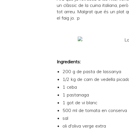
un clàssic de la cuina italiana, per
tot arreu. Malgrat que és un plat qu
el faig jo. :p
Ingredients:
200 g de pasta de lassanya
1/2 kg de carn de vedella picad
1 ceba
1 pastanaga
1 got de vi blanc
500 ml de tomata en conserva
sal
oli d'oliva verge extra