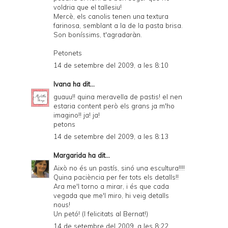
i
voldria que el tallesiu!
e
Mercè, els canolis tenen una textura
farinosa, semblant a la de la pasta brisa.
n
Son boníssims, t'agradaràn.
d
Petonets
l
14 de setembre del 2009, a les 8:10
y
Ivana
ha dit...
a
guauu!! quina meravella de pastis! el nen
estaria content però els grans ja m'ho
n
imagino!! ja! ja!
d
petons
14 de setembre del 2009, a les 8:13
P
D
Margarida
ha dit...
Això no és un pastís, sinó una escultura!!!!
F
Quina paciència per fer tots els detalls!!
Ara me'l torno a mirar, i és que cada
vegada que me'l miro, hi veig detalls
nous!
Un petó! (I felicitats al Bernat!)
14 de setembre del 2009, a les 8:22