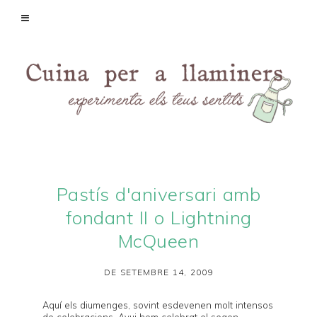
Pastís d'aniversari amb
fondant II o Lightning
McQueen
DE SETEMBRE 14, 2009
Aquí els diumenges, sovint esdevenen molt intensos
de celebracions. Avui hem celebrat el segon