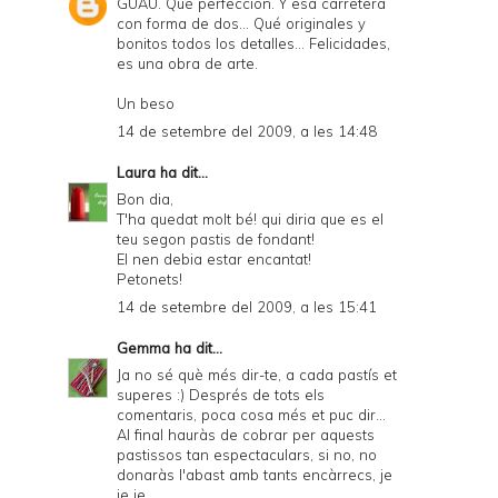
GUAU. Qué perfección. Y esa carretera
con forma de dos... Qué originales y
bonitos todos los detalles... Felicidades,
es una obra de arte.
Un beso
14 de setembre del 2009, a les 14:48
Laura
ha dit...
Bon dia,
T'ha quedat molt bé! qui diria que es el
teu segon pastis de fondant!
El nen debia estar encantat!
Petonets!
14 de setembre del 2009, a les 15:41
Gemma
ha dit...
Ja no sé què més dir-te, a cada pastís et
superes :) Després de tots els
comentaris, poca cosa més et puc dir...
Al final hauràs de cobrar per aquests
pastissos tan espectaculars, si no, no
donaràs l'abast amb tants encàrrecs, je
je je...