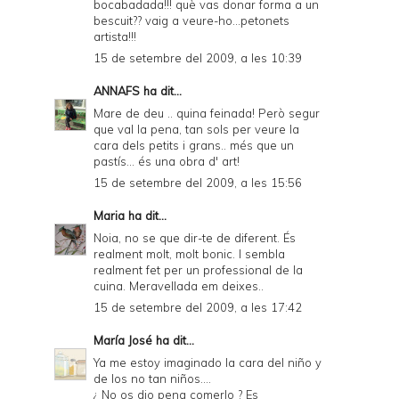
bocabadada!!! què vas donar forma a un
bescuit?? vaig a veure-ho...petonets
artista!!!
15 de setembre del 2009, a les 10:39
ANNAFS
ha dit...
Mare de deu .. quina feinada! Però segur
que val la pena, tan sols per veure la
cara dels petits i grans.. més que un
pastís... és una obra d' art!
15 de setembre del 2009, a les 15:56
Maria
ha dit...
Noia, no se que dir-te de diferent. És
realment molt, molt bonic. I sembla
realment fet per un professional de la
cuina. Meravellada em deixes..
15 de setembre del 2009, a les 17:42
María José
ha dit...
Ya me estoy imaginado la cara del niño y
de los no tan niños....
¿ No os dio pena comerlo ? Es