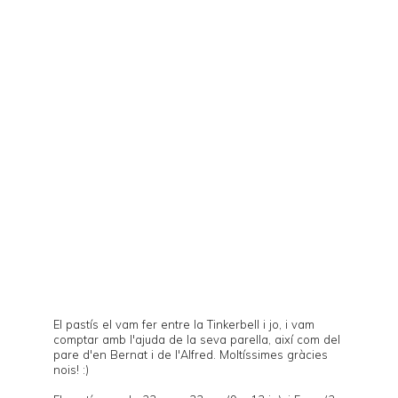
El pastís el vam fer entre la
Tinkerbell
i jo, i vam
comptar amb l'ajuda de la seva parella, així com del
pare d'en Bernat i de l'Alfred. Moltíssimes gràcies
nois! :)