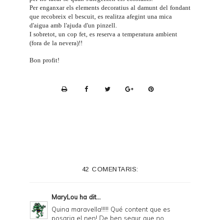
Per enganxar els elements decoratius al damunt del fondant
que recobreix el bescuit, es realitza afegint una mica
d'aigua amb l'ajuda d'un
pinzell
.
I sobretot, un cop fet, es reserva a temperatura ambient
(fora de la nevera)!!
Bon profit!
P
r
i
n
t
e
42 COMENTARIS:
r
F
MaryLou
ha dit...
r
Quina maravella!!!!! Qué content que es
posaria el nen! De ben segur que no