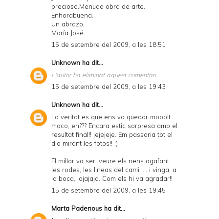
precioso.Menuda obra de arte.
Enhorabuena.
Un abrazo,
María José.
15 de setembre del 2009, a les 18:51
Unknown
ha dit...
L'autor ha eliminat aquest comentari.
15 de setembre del 2009, a les 19:43
Unknown
ha dit...
La veritat es que ens va quedar mooolt
maco, eh??? Encara estic sorpresa amb el
resultat final!! jejejeje. Em passaria tot el
dia mirant les fotos!! :)
El millor va ser, veure els nens agafant
les rodes, les lineas del cami, ... i vinga, a
la boca, jajajaja. Com els hi va agradar!!
15 de setembre del 2009, a les 19:45
Marta Padenous
ha dit...