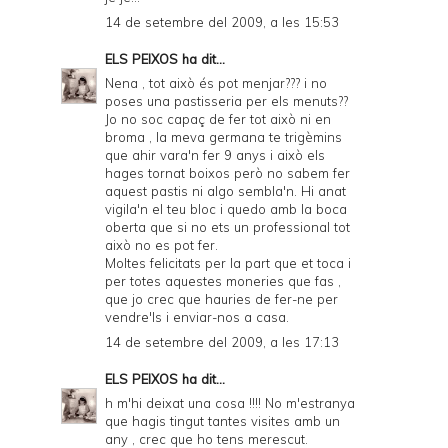
14 de setembre del 2009, a les 15:53
ELS PEIXOS
ha dit...
Nena , tot això és pot menjar??? i no
poses una pastisseria per els menuts??
Jo no soc capaç de fer tot això ni en
broma , la meva germana te trigèmins
que ahir vara'n fer 9 anys i això els
hages tornat boixos però no sabem fer
aquest pastis ni algo sembla'n. Hi anat
vigila'n el teu bloc i quedo amb la boca
oberta que si no ets un professional tot
això no es pot fer.
Moltes felicitats per la part que et toca i
per totes aquestes moneries que fas ,
que jo crec que hauries de fer-ne per
vendre'ls i enviar-nos a casa.
14 de setembre del 2009, a les 17:13
ELS PEIXOS
ha dit...
h m'hi deixat una cosa !!!! No m'estranya
que hagis tingut tantes visites amb un
any , crec que ho tens merescut.