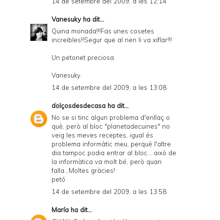
14 de setembre del 2009, a les 12:14
Vanesuky
ha dit...
Quina monada!!!Fas unes cosetes
increibles!!Segur que al nen li va xiflar!!!
Un petonet preciosa.
Vanesuky.
14 de setembre del 2009, a les 13:08
dolçosdesdecasa
ha dit...
No se si tinc algun problema d'enllaç o
què, però al bloc "planetadecuines" no
veig les meves receptes, igual és
problema informàtic meu, perquè l'altre
dia tampoc podia entrar al bloc... això de
la informàtica va molt bé, però quan
falla...Moltes gràcies!
petó
14 de setembre del 2009, a les 13:58
María
ha dit...