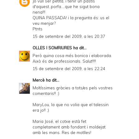
Jo vull ser petita, i tenir un pastís
d'aquest..porfa....que he sigut bona
nena!!!
QUINA PASSADA! i la pregunta és: us el
veu menjar?
Ptnts
15 de setembre del 2009, a les 20:37
OLLES I SOMRIURES
ha dit...
Però quina cosa més bonica i elaborada.
Això és de professionals. Salut!!!!
15 de setembre del 2009, a les 22:24
Mercè
ha dit...
Moltíssimes gràcies a tots/es pels vostres
comentaris!! :)
MaryLou, la que no volia que el talessin
era jo!! ;)
Maria José, el cotxe està fet
completament amb fondant i moldejat
amb les mans. Res de motlles!