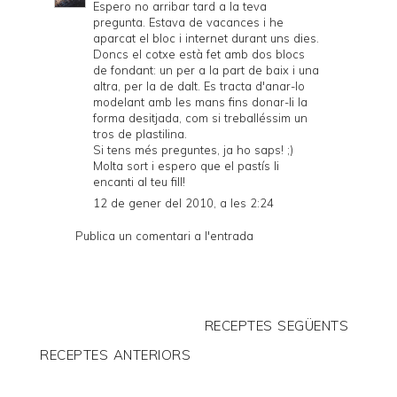
Espero no arribar tard a la teva
pregunta. Estava de vacances i he
aparcat el bloc i internet durant uns dies.
Doncs el cotxe està fet amb dos blocs
de fondant: un per a la part de baix i una
altra, per la de dalt. Es tracta d'anar-lo
modelant amb les mans fins donar-li la
forma desitjada, com si treballéssim un
tros de plastilina.
Si tens més preguntes, ja ho saps! ;)
Molta sort i espero que el pastís li
encanti al teu fill!
12 de gener del 2010, a les 2:24
Publica un comentari a l'entrada
RECEPTES SEGÜENTS
RECEPTES ANTERIORS