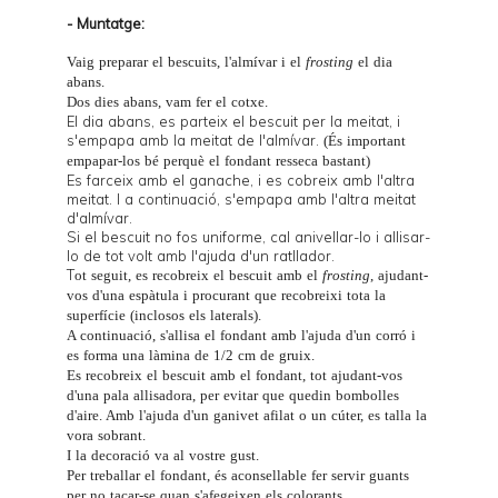
- Muntatge:
Vaig preparar el bescuits, l'almívar i el
frosting
el dia
abans.
Dos dies abans, vam fer el cotxe.
El dia abans, es parteix el bescuit per la meitat, i
s'empapa amb la meitat de l'almívar.
(És important
empapar-los bé perquè el fondant resseca bastant)
Es farceix amb el ganache, i es cobreix amb l'altra
meitat. I a continuació, s'empapa amb l'altra meitat
d'almívar.
Si el bescuit no fos uniforme, cal anivellar-lo i allisar-
lo de tot volt amb l'ajuda d'un ratllador.
T
ot seguit, es recobreix el bescuit amb el
frosting
, ajudant-
vos d'una espàtula i procurant que recobreixi tota la
superfície (inclosos els laterals).
A continuació, s'allisa el fondant amb l'ajuda d'un
corró
i
es forma una làmina de 1/2 cm de gruix.
Es recobreix el bescuit amb el fondant, tot ajudant-vos
d'una
pala allisadora
, per evitar que quedin bombolles
d'aire. Amb l'ajuda d'un ganivet afilat o un
cúter
, es talla la
vora sobrant.
I la decoració va al vostre gust.
Per treballar el fondant, és aconsellable fer servir guants
per no tacar-se quan s'afegeixen els colorants.