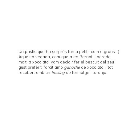
Un pastís que ha sorprès tan a petits com a grans. :)
Aquesta vegada, com que a en Bernat li agrada
molt la xocolata, vam decidir fer el bescuit del seu
gust preferit, farcit amb
ganache
de xocolata, i tot
recobert amb un
frosting
de formatge i taronja.