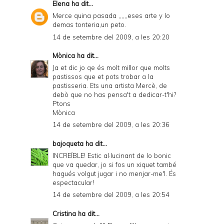
Elena
ha dit...
Merce quina pasada ,,,,,,eses arte y lo
demas tonteria,un peto.
14 de setembre del 2009, a les 20:20
Mònica
ha dit...
Ja et dic jo qe és molt millor que molts
pastissos que et pots trobar a la
pastisseria. Ets una artista Mercè, de
debò que no has pensa't a dedicar-t'hi?
Ptons
Mònica
14 de setembre del 2009, a les 20:36
bajoqueta
ha dit...
INCREÏBLE! Estic al·lucinant de lo bonic
que va quedar, jo si fos un xiquet també
hagués volgut jugar i no menjar-me'l. És
espectacular!
14 de setembre del 2009, a les 20:54
Cristina
ha dit...