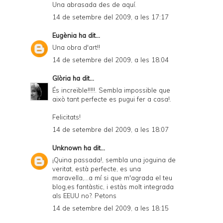
Una abrasada des de aquí.
14 de setembre del 2009, a les 17:17
Eugènia
ha dit...
Una obra d'art!!
14 de setembre del 2009, a les 18:04
Glòria
ha dit...
És increïble!!!!!. Sembla impossible que
això tant perfecte es pugui fer a casa!.
Felicitats!
14 de setembre del 2009, a les 18:07
Unknown
ha dit...
¡Quina passada!, sembla una joguina de
veritat, està perfecte, es una
maravella,...a mí si que m'agrada el teu
blog,es fantàstic, i estàs molt integrada
als EEUU no?. Petons
14 de setembre del 2009, a les 18:15