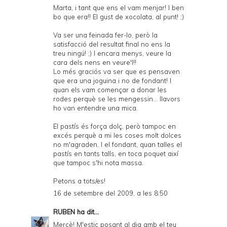
Marta, i tant que ens el vam menjar! I ben
bo que era!! El gust de xocolata, al punt! ;)
Va ser una feinada fer-lo, però la
satisfacció del resultat final no ens la
treu ningú! ;) I encara menys, veure la
cara dels nens en veure'l!!
Lo més graciós va ser que es pensaven
que era una joguina i no de fondant! I
quan els vam començar a donar les
rodes perquè se les mengessin... llavors
ho van entendre una mica.
El pastís és força dolç, però tampoc en
excés perquè a mi les coses molt dolces
no m'agraden. I el fondant, quan talles el
pastís en tants talls, en toca poquet així
que tampoc s'hi nota massa.
Petons a tots/es!
16 de setembre del 2009, a les 8:50
RUBEN
ha dit...
Mercè! M'estic posant al dia amb el teu