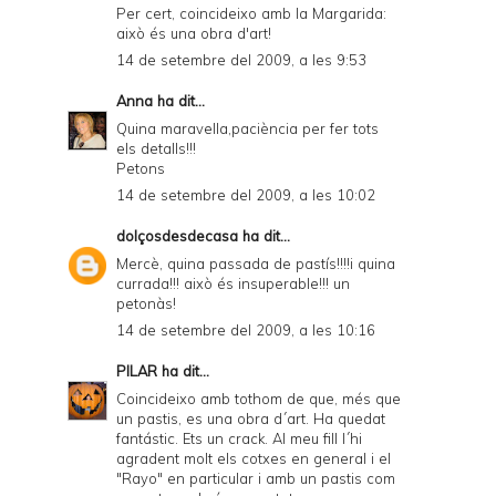
Per cert, coincideixo amb la Margarida:
això és una obra d'art!
14 de setembre del 2009, a les 9:53
Anna
ha dit...
Quina maravella,paciència per fer tots
els detalls!!!
Petons
14 de setembre del 2009, a les 10:02
dolçosdesdecasa
ha dit...
Mercè, quina passada de pastís!!!!i quina
currada!!! això és insuperable!!! un
petonàs!
14 de setembre del 2009, a les 10:16
PILAR
ha dit...
Coincideixo amb tothom de que, més que
un pastis, es una obra d´art. Ha quedat
fantástic. Ets un crack. Al meu fill l´hi
agradent molt els cotxes en general i el
"Rayo" en particular i amb un pastis com