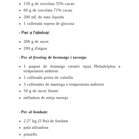
150 g de xocolata 55% cacau
60 g de xocolata 71% cacau
200 mL de nata líquida
1 cullerada sopera de
glucosa
- Per a l'almívar:
260 g de sucre
200 g d'aigua
- Per al
frosting
de formatge i taronja:
1 paquet de formatge cremós tipus Philadelphia a
temperatura ambient
1 cullerada petita de vainilla
3 cullerades de mantega a temperatura ambient
50 g de sucre llustre
ratlladura de mitja taronja
- Per al fondant:
2.27 kg (5 lbs) de
fondant
pala allisadora
pinzells