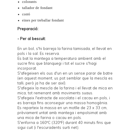
colorants
tallador de fondant
corró
eines per treballar fondant
Preparació:
- Per al bescuit:
En un bol, s'hi barreja la farina tamisada, el llevat en
pols i la sal. Es reserva.
Es bat la mantega a temperatura ambient amb el
sucre fins que blanquegi i tot el sucre s'hagi
incorporat.
S'afegeixen els ous d'un en un sense parar de batre
(en aquest moment, us pot semblar que la mescla es
talli, però ja ha de ser així).
S'afegeix la mescla de la farina i el llevat de mica en
mica, tot remenant amb moviments suaus.
S'afegeix l'extracte de xocolata i el cacau en pols, i
es barreja fins aconseguir una massa homogènia.
Es reparteix la massa en un
motlle
de 23 x 33 cm,
prèviament untat amb mantega i empolsimat amb
una mica de farina o cacau en pols.
S'enforna a 160ºC (320ºF) durant 40 minuts fins que
sigui cuit (i l'escuradents surti net).