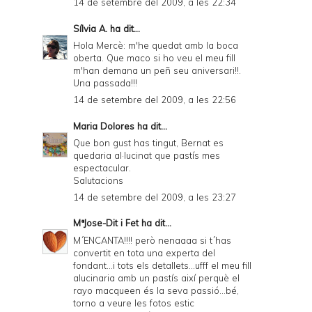
14 de setembre del 2009, a les 22:34
Sílvia A.
ha dit...
Hola Mercè: m'he quedat amb la boca
oberta. Que maco si ho veu el meu fill
m'han demana un peñ seu aniversari!!.
Una passada!!!
14 de setembre del 2009, a les 22:56
Maria Dolores
ha dit...
Que bon gust has tingut, Bernat es
quedaria al·lucinat que pastís mes
espectacular.
Salutacions
14 de setembre del 2009, a les 23:27
MªJose-Dit i Fet
ha dit...
M´ENCANTA!!!! però nenaaaa si t´has
convertit en tota una experta del
fondant...i tots els detallets...ufff el meu fill
alucinaria amb un pastís així perquè el
rayo macqueen és la seva passió...bé,
torno a veure les fotos estic