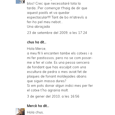
bloc! Crec que necessitaré tota la
tarda...Per començar t'haig de dir que
aquest pastís et va quedar
espectacular!!!! Tant de bo m'atrevís a
fer-ho pel meu nebot...
Una abraçada
23 de setembre del 2009, a les 17:24
chus ha dit...
Hola Merce,
a meu fil li encanten tambe els cotxes i a
mi fer pastisssos, pero no se com posar-
me a fer el cote. Es una pessa sencera
de fondant que has esculpit com una
escultura de pedra o mes aviat fet de
plaques de fonant moldejades abans
que siguin massa dures?
Si em pots donar algun indici mes per fer
el cotxe t´ho agrairia molt.
3 de gener del 2010, a les 16:56
Mercè
ha dit...
Hola chus,