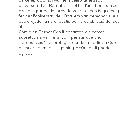
aniversari d'en Bernat Can, el fill d'uns bons amics. I
els seus pares, després de veure
el pastís
que vaig
fer per l'aniversari de l'Ona, em van demanar si els
podia ajudar amb el pastís per la celebració del seu
fill.
Com a en Bernat Can li encanten els cotxes, i
sobretot els vermells, vam pensar que una
"reproducció" del protagonista de la pel·lícula
Cars
:
el cotxe anomenat
Lightning McQueen
li podria
agradar.