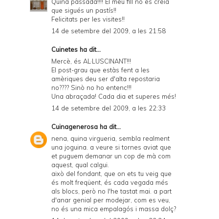
Quina passada!!!! El meu fill no es creia
que sigués un pastís!!
Felicitats per les visites!!
14 de setembre del 2009, a les 21:58
Cuinetes
ha dit...
Mercè, és AL·LUSCINANT!!!
El post-grau que estàs fent a les
amèriques deu ser d'alta repostaria
no???? Sinò no ho entenc!!!
Una abraçada! Cada dia et superes més!
14 de setembre del 2009, a les 22:33
Cuinagenerosa
ha dit...
nena, quina virgueria, sembla realment
una joguina. a veure si tornes aviat que
et puguem demanar un cop de mà com
aquest, qual calgui.
això del fondant, que on ets tu veig que
és molt freqüent, és cada vegada més
als blocs, però no l'he tastat mai. a part
d'anar genial per modejar, com es veu,
no és una mica empalagós i massa dolç?