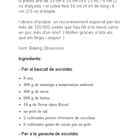
El pastís era de 23 cm x 33 cm (9 x 13 in), i 5 cm (2
in) d'alçada. I el cotxe feia 10 cm (4 in) de llarg i 6
cm (2.5 in) d'ample.
I abans d'acabar, un reconeixement especial per les
més de 100.000 visites que heu fet a la meva cuina
en poc més d'un any!! :) Moltes gràcies a tots els
que em llegiu i seguiu! :)
Font:
Baking Obsession
Ingredients:
- Per al bescuit de xocolata:
8 ous
400 g de mantega a temperatura ambient
400 g de sucre
600 g de farina
16 g de llevat tipus Royal
un pols de sal
2 cullerades petites d'
extracte de xocolata
6 cullerades grans de
cacau pur en pols
- Per a la
ganache
de xocolata: