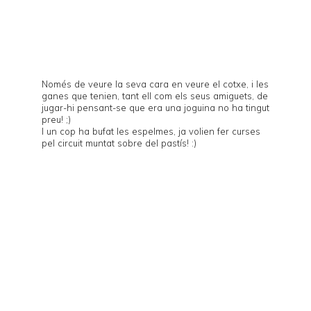
Només de veure la seva cara en veure el cotxe, i les
ganes que tenien, tant ell com els seus amiguets, de
jugar-hi pensant-se que era una joguina no ha tingut
preu! ;)
I un cop ha bufat les espelmes, ja volien fer curses
pel circuit muntat sobre del pastís! :)