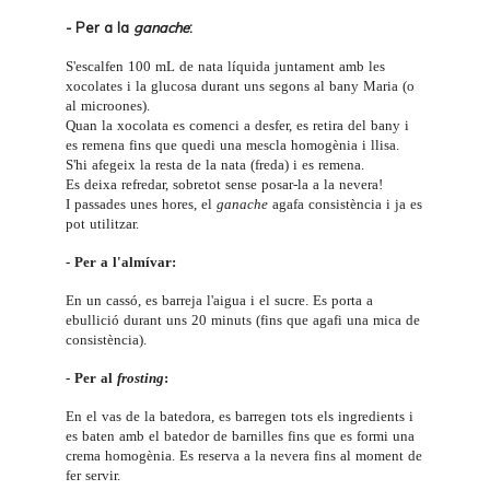
- Per a la
ganache
:
S'escalfen 100 mL de nata líquida juntament amb les
xocolates i la glucosa durant uns segons al bany Maria (o
al microones).
Quan la xocolata es comenci a desfer, es retira del bany i
es remena fins que quedi una mescla homogènia i llisa.
S'hi afegeix la resta de la nata (freda) i es remena.
Es deixa refredar, sobretot sense posar-la a la nevera!
I passades unes hores, el
ganache
agafa consistència i ja es
pot utilitzar.
- Per a l'almívar:
En un cassó, es barreja l'aigua i el sucre. Es porta a
ebullició durant uns 20 minuts (fins que agafi una mica de
consistència).
- Per al
frosting
:
En el vas de la batedora, es barregen tots els ingredients i
es baten amb el batedor de barnilles fins que es formi una
crema homogènia. Es reserva a la nevera fins al moment de
fer servir.