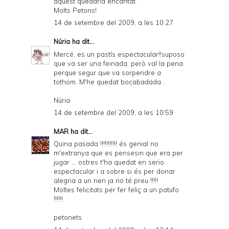
aquest quedaría encantat.
Molts Petons!
14 de setembre del 2009, a les 10:27
Núria
ha dit...
Mercé, es un pastís espectacular!!suposo
que va ser una feinada, però val la pena
perque segur que va sorpendre a
tothom. M'he quedat bocabadada...
Núria
14 de setembre del 2009, a les 10:59
MAR
ha dit...
Quina pasada !!!!!!!!!!! és genial no
m'extranya que es pensesin que era per
jugar ... ostres t'ha quedat en serio
espectacular i a sobre si és per donar
alegria a un nen ja no té preu !!!!!
Moltes felicitats per fer feliç a un patufo
!!!!!!
petonets