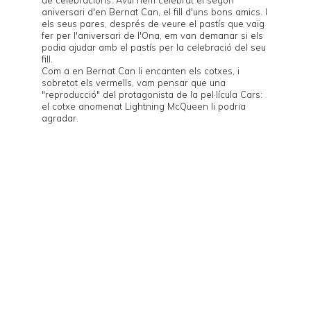
aniversari d'en Bernat Can, el fill d'uns bons amics. I
els seus pares, després de veure
el pastís
que vaig
fer per l'aniversari de l'Ona, em van demanar si els
podia ajudar amb el pastís per la celebració del seu
fill.
Com a en Bernat Can li encanten els cotxes, i
sobretot els vermells, vam pensar que una
"reproducció" del protagonista de la pel·lícula
Cars
:
el cotxe anomenat
Lightning McQueen
li podria
agradar.