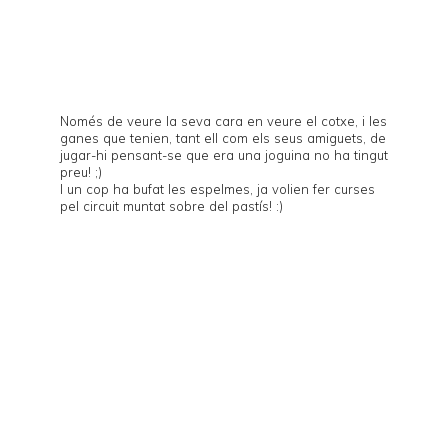
Només de veure la seva cara en veure el cotxe, i les
ganes que tenien, tant ell com els seus amiguets, de
jugar-hi pensant-se que era una joguina no ha tingut
preu! ;)
I un cop ha bufat les espelmes, ja volien fer curses
pel circuit muntat sobre del pastís! :)