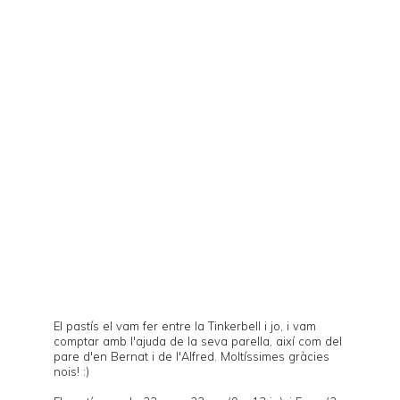
El pastís el vam fer entre la
Tinkerbell
i jo, i vam
comptar amb l'ajuda de la seva parella, així com del
pare d'en Bernat i de l'Alfred. Moltíssimes gràcies
nois! :)