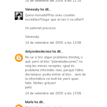
14 de setembre del 2009, a les 12:14
Vanesuky
ha dit...
Quina monada!!!Fas unes cosetes
increibles!!Segur que al nen li va xiflar!!!
Un petonet preciosa.
Vanesuky.
14 de setembre del 2009, a les 13:08
dolçosdesdecasa
ha dit...
No se si tinc algun problema d'enllaç o
què, però al bloc "planetadecuines" no
veig les meves receptes, igual és
problema informàtic meu, perquè l'altre
dia tampoc podia entrar al bloc... això de
la informàtica va molt bé, però quan
falla...Moltes gràcies!
petó
14 de setembre del 2009, a les 13:58
María
ha dit...