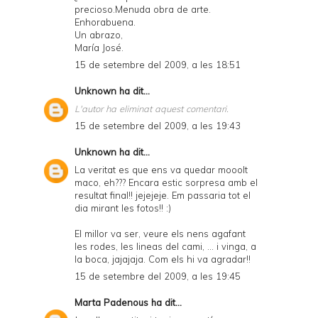
precioso.Menuda obra de arte.
Enhorabuena.
Un abrazo,
María José.
15 de setembre del 2009, a les 18:51
Unknown
ha dit...
L'autor ha eliminat aquest comentari.
15 de setembre del 2009, a les 19:43
Unknown
ha dit...
La veritat es que ens va quedar mooolt
maco, eh??? Encara estic sorpresa amb el
resultat final!! jejejeje. Em passaria tot el
dia mirant les fotos!! :)
El millor va ser, veure els nens agafant
les rodes, les lineas del cami, ... i vinga, a
la boca, jajajaja. Com els hi va agradar!!
15 de setembre del 2009, a les 19:45
Marta Padenous
ha dit...