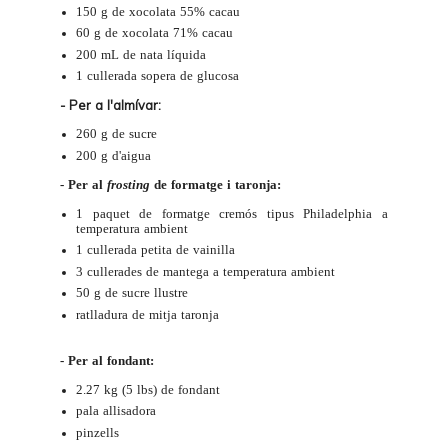
150 g de xocolata 55% cacau
60 g de xocolata 71% cacau
200 mL de nata líquida
1 cullerada sopera de
glucosa
- Per a l'almívar:
260 g de sucre
200 g d'aigua
- Per al
frosting
de formatge i taronja:
1 paquet de formatge cremós tipus Philadelphia a
temperatura ambient
1 cullerada petita de vainilla
3 cullerades de mantega a temperatura ambient
50 g de sucre llustre
ratlladura de mitja taronja
- Per al fondant:
2.27 kg (5 lbs) de
fondant
pala allisadora
pinzells