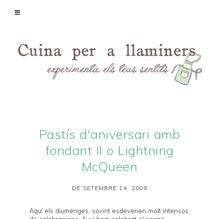
Pastís d'aniversari amb
fondant II o Lightning
McQueen
DE SETEMBRE 14, 2009
Aquí els diumenges, sovint esdevenen molt intensos
de celebracions. Avui hem celebrat el segon