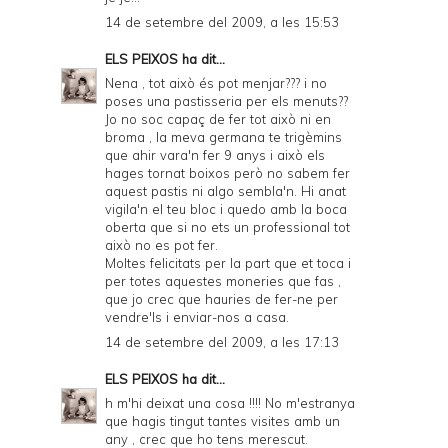
14 de setembre del 2009, a les 15:53
ELS PEIXOS
ha dit...
Nena , tot això és pot menjar??? i no
poses una pastisseria per els menuts??
Jo no soc capaç de fer tot això ni en
broma , la meva germana te trigèmins
que ahir vara'n fer 9 anys i això els
hages tornat boixos però no sabem fer
aquest pastis ni algo sembla'n. Hi anat
vigila'n el teu bloc i quedo amb la boca
oberta que si no ets un professional tot
això no es pot fer.
Moltes felicitats per la part que et toca i
per totes aquestes moneries que fas ,
que jo crec que hauries de fer-ne per
vendre'ls i enviar-nos a casa.
14 de setembre del 2009, a les 17:13
ELS PEIXOS
ha dit...
h m'hi deixat una cosa !!!! No m'estranya
que hagis tingut tantes visites amb un
any , crec que ho tens merescut.