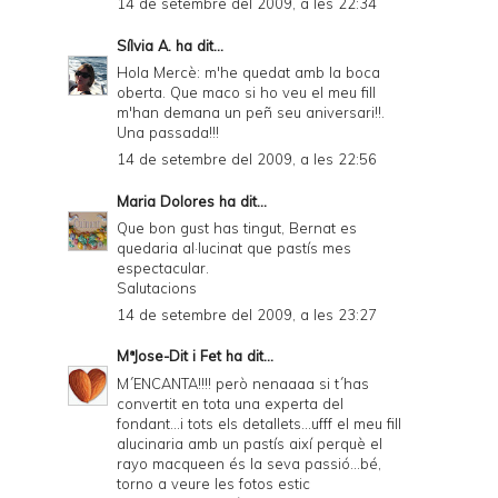
14 de setembre del 2009, a les 22:34
Sílvia A.
ha dit...
Hola Mercè: m'he quedat amb la boca
oberta. Que maco si ho veu el meu fill
m'han demana un peñ seu aniversari!!.
Una passada!!!
14 de setembre del 2009, a les 22:56
Maria Dolores
ha dit...
Que bon gust has tingut, Bernat es
quedaria al·lucinat que pastís mes
espectacular.
Salutacions
14 de setembre del 2009, a les 23:27
MªJose-Dit i Fet
ha dit...
M´ENCANTA!!!! però nenaaaa si t´has
convertit en tota una experta del
fondant...i tots els detallets...ufff el meu fill
alucinaria amb un pastís així perquè el
rayo macqueen és la seva passió...bé,
torno a veure les fotos estic