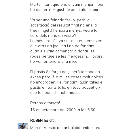
Marta, i tant que ens el vam menjar! I ben
bo que era!! El gust de xocolata, al punt! ;)
Va ser una feinada fer-lo, però la
satisfacció del resultat final no ens la
treu ningú! ;) I encara menys, veure la
cara dels nens en veure'l!!
Lo més graciós va ser que es pensaven
que era una joguina i no de fondant! I
quan els vam començar a donar les
rodes perquè se les mengessin... llavors
ho van entendre una mica.
El pastís és força dolç, però tampoc en
excés perquè a mi les coses molt dolces
no m'agraden. I el fondant, quan talles el
pastís en tants talls, en toca poquet així
que tampoc s'hi nota massa.
Petons a tots/es!
16 de setembre del 2009, a les 8:50
RUBEN
ha dit...
Mercè! M'estic posant al dia amb el teu