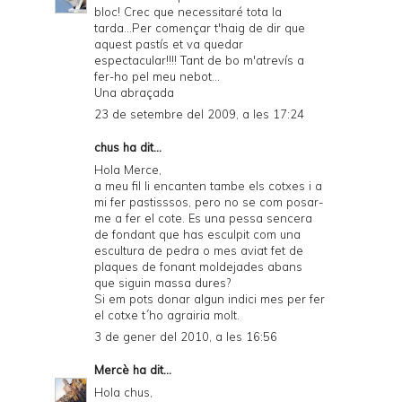
bloc! Crec que necessitaré tota la
tarda...Per començar t'haig de dir que
aquest pastís et va quedar
espectacular!!!! Tant de bo m'atrevís a
fer-ho pel meu nebot...
Una abraçada
23 de setembre del 2009, a les 17:24
chus ha dit...
Hola Merce,
a meu fil li encanten tambe els cotxes i a
mi fer pastisssos, pero no se com posar-
me a fer el cote. Es una pessa sencera
de fondant que has esculpit com una
escultura de pedra o mes aviat fet de
plaques de fonant moldejades abans
que siguin massa dures?
Si em pots donar algun indici mes per fer
el cotxe t´ho agrairia molt.
3 de gener del 2010, a les 16:56
Mercè
ha dit...
Hola chus,