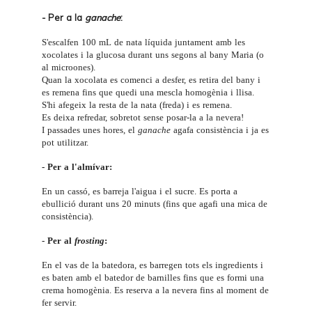
- Per a la
ganache
:
S'escalfen 100 mL de nata líquida juntament amb les
xocolates i la glucosa durant uns segons al bany Maria (o
al microones).
Quan la xocolata es comenci a desfer, es retira del bany i
es remena fins que quedi una mescla homogènia i llisa.
S'hi afegeix la resta de la nata (freda) i es remena.
Es deixa refredar, sobretot sense posar-la a la nevera!
I passades unes hores, el
ganache
agafa consistència i ja es
pot utilitzar.
- Per a l'almívar:
En un cassó, es barreja l'aigua i el sucre. Es porta a
ebullició durant uns 20 minuts (fins que agafi una mica de
consistència).
- Per al
frosting
:
En el vas de la batedora, es barregen tots els ingredients i
es baten amb el batedor de barnilles fins que es formi una
crema homogènia. Es reserva a la nevera fins al moment de
fer servir.