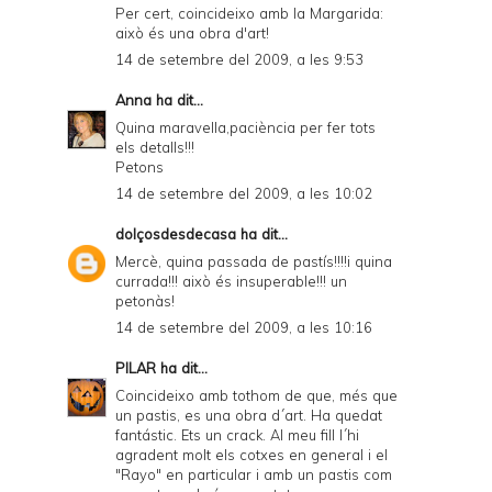
Per cert, coincideixo amb la Margarida:
això és una obra d'art!
14 de setembre del 2009, a les 9:53
Anna
ha dit...
Quina maravella,paciència per fer tots
els detalls!!!
Petons
14 de setembre del 2009, a les 10:02
dolçosdesdecasa
ha dit...
Mercè, quina passada de pastís!!!!i quina
currada!!! això és insuperable!!! un
petonàs!
14 de setembre del 2009, a les 10:16
PILAR
ha dit...
Coincideixo amb tothom de que, més que
un pastis, es una obra d´art. Ha quedat
fantástic. Ets un crack. Al meu fill l´hi
agradent molt els cotxes en general i el
"Rayo" en particular i amb un pastis com