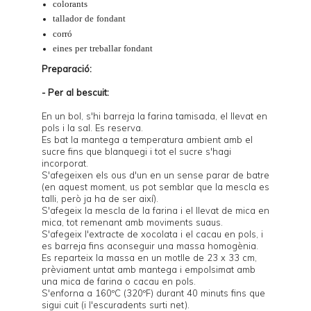
colorants
tallador de fondant
corró
eines per treballar fondant
Preparació:
- Per al bescuit:
En un bol, s'hi barreja la farina tamisada, el llevat en
pols i la sal. Es reserva.
Es bat la mantega a temperatura ambient amb el
sucre fins que blanquegi i tot el sucre s'hagi
incorporat.
S'afegeixen els ous d'un en un sense parar de batre
(en aquest moment, us pot semblar que la mescla es
talli, però ja ha de ser així).
S'afegeix la mescla de la farina i el llevat de mica en
mica, tot remenant amb moviments suaus.
S'afegeix l'extracte de xocolata i el cacau en pols, i
es barreja fins aconseguir una massa homogènia.
Es reparteix la massa en un
motlle
de 23 x 33 cm,
prèviament untat amb mantega i empolsimat amb
una mica de farina o cacau en pols.
S'enforna a 160ºC (320ºF) durant 40 minuts fins que
sigui cuit (i l'escuradents surti net).