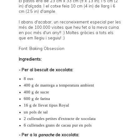
El pastís era de 23 cm x 33 cm (9 x 13 in), i 5 cm (2
in) d'alçada. I el cotxe feia 10 cm (4 in) de llarg i 6
cm (2.5 in) d'ample.
I abans d'acabar, un reconeixement especial per les
més de 100.000 visites que heu fet a la meva cuina
en poc més d'un any!! :) Moltes gràcies a tots els
que em llegiu i seguiu! :)
Font:
Baking Obsession
Ingredients:
- Per al bescuit de xocolata:
8 ous
400 g de mantega a temperatura ambient
400 g de sucre
600 g de farina
16 g de llevat tipus Royal
un pols de sal
2 cullerades petites d'
extracte de xocolata
6 cullerades grans de
cacau pur en pols
- Per a la
ganache
de xocolata: