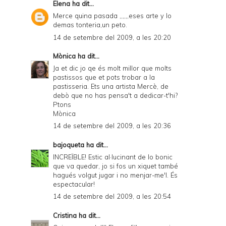
Elena
ha dit...
Merce quina pasada ,,,,,,eses arte y lo
demas tonteria,un peto.
14 de setembre del 2009, a les 20:20
Mònica
ha dit...
Ja et dic jo qe és molt millor que molts
pastissos que et pots trobar a la
pastisseria. Ets una artista Mercè, de
debò que no has pensa't a dedicar-t'hi?
Ptons
Mònica
14 de setembre del 2009, a les 20:36
bajoqueta
ha dit...
INCREÏBLE! Estic al·lucinant de lo bonic
que va quedar, jo si fos un xiquet també
hagués volgut jugar i no menjar-me'l. És
espectacular!
14 de setembre del 2009, a les 20:54
Cristina
ha dit...