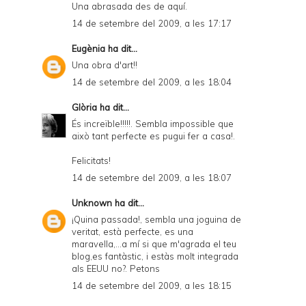
Una abrasada des de aquí.
14 de setembre del 2009, a les 17:17
Eugènia
ha dit...
Una obra d'art!!
14 de setembre del 2009, a les 18:04
Glòria
ha dit...
És increïble!!!!!. Sembla impossible que
això tant perfecte es pugui fer a casa!.
Felicitats!
14 de setembre del 2009, a les 18:07
Unknown
ha dit...
¡Quina passada!, sembla una joguina de
veritat, està perfecte, es una
maravella,...a mí si que m'agrada el teu
blog,es fantàstic, i estàs molt integrada
als EEUU no?. Petons
14 de setembre del 2009, a les 18:15