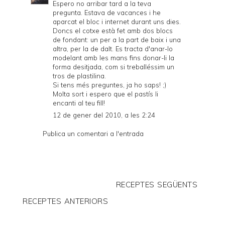
Espero no arribar tard a la teva
pregunta. Estava de vacances i he
aparcat el bloc i internet durant uns dies.
Doncs el cotxe està fet amb dos blocs
de fondant: un per a la part de baix i una
altra, per la de dalt. Es tracta d'anar-lo
modelant amb les mans fins donar-li la
forma desitjada, com si treballéssim un
tros de plastilina.
Si tens més preguntes, ja ho saps! ;)
Molta sort i espero que el pastís li
encanti al teu fill!
12 de gener del 2010, a les 2:24
Publica un comentari a l'entrada
RECEPTES SEGÜENTS
RECEPTES ANTERIORS