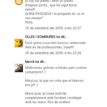
Jo vull ser petita, i tenir un pastís
d'aquest..porfa....que he sigut bona
nena!!!
QUINA PASSADA! i la pregunta és: us el
veu menjar?
Ptnts
15 de setembre del 2009, a les 20:37
OLLES I SOMRIURES
ha dit...
Però quina cosa més bonica i elaborada.
Això és de professionals. Salut!!!!
15 de setembre del 2009, a les 22:24
Mercè
ha dit...
Moltíssimes gràcies a tots/es pels vostres
comentaris!! :)
MaryLou, la que no volia que el talessin
era jo!! ;)
Maria José, el cotxe està fet
completament amb fondant i moldejat
amb les mans. Res de motlles!