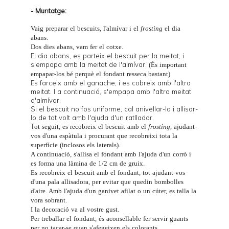
- Muntatge:
Vaig preparar el bescuits, l'almívar i el
frosting
el dia
abans.
Dos dies abans, vam fer el cotxe.
El dia abans, es parteix el bescuit per la meitat, i
s'empapa amb la meitat de l'almívar.
(És important
empapar-los bé perquè el fondant resseca bastant)
Es farceix amb el ganache, i es cobreix amb l'altra
meitat. I a continuació, s'empapa amb l'altra meitat
d'almívar.
Si el bescuit no fos uniforme, cal anivellar-lo i allisar-
lo de tot volt amb l'ajuda d'un ratllador.
T
ot seguit, es recobreix el bescuit amb el
frosting
, ajudant-
vos d'una espàtula i procurant que recobreixi tota la
superfície (inclosos els laterals).
A continuació, s'allisa el fondant amb l'ajuda d'un
corró
i
es forma una làmina de 1/2 cm de gruix.
Es recobreix el bescuit amb el fondant, tot ajudant-vos
d'una
pala allisadora
, per evitar que quedin bombolles
d'aire. Amb l'ajuda d'un ganivet afilat o un
cúter
, es talla la
vora sobrant.
I la decoració va al vostre gust.
Per treballar el fondant, és aconsellable fer servir guants
per no tacar-se quan s'afegeixen els colorants.