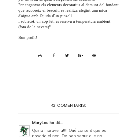
Per enganxar els elements decoratius al damunt del fondant
que recobreix el bescuit, es realitza afegint una mica
d'aigua amb l'ajuda d'un
pinzell
.
I sobretot, un cop fet, es reserva a temperatura ambient
(fora de la nevera)!!
Bon profit!
P
r
i
n
t
e
42 COMENTARIS:
r
F
MaryLou
ha dit...
r
Quina maravella!!!!! Qué content que es
posaria el nen! De ben segur que no