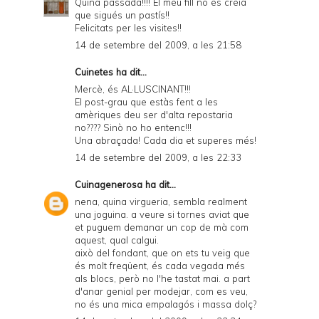
Quina passada!!!! El meu fill no es creia
que sigués un pastís!!
Felicitats per les visites!!
14 de setembre del 2009, a les 21:58
Cuinetes
ha dit...
Mercè, és AL·LUSCINANT!!!
El post-grau que estàs fent a les
amèriques deu ser d'alta repostaria
no???? Sinò no ho entenc!!!
Una abraçada! Cada dia et superes més!
14 de setembre del 2009, a les 22:33
Cuinagenerosa
ha dit...
nena, quina virgueria, sembla realment
una joguina. a veure si tornes aviat que
et puguem demanar un cop de mà com
aquest, qual calgui.
això del fondant, que on ets tu veig que
és molt freqüent, és cada vegada més
als blocs, però no l'he tastat mai. a part
d'anar genial per modejar, com es veu,
no és una mica empalagós i massa dolç?