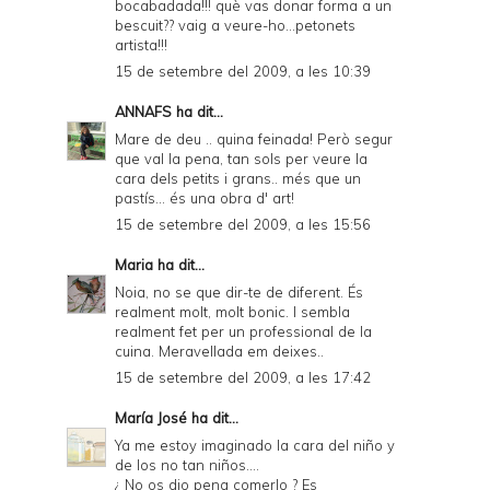
bocabadada!!! què vas donar forma a un
bescuit?? vaig a veure-ho...petonets
artista!!!
15 de setembre del 2009, a les 10:39
ANNAFS
ha dit...
Mare de deu .. quina feinada! Però segur
que val la pena, tan sols per veure la
cara dels petits i grans.. més que un
pastís... és una obra d' art!
15 de setembre del 2009, a les 15:56
Maria
ha dit...
Noia, no se que dir-te de diferent. És
realment molt, molt bonic. I sembla
realment fet per un professional de la
cuina. Meravellada em deixes..
15 de setembre del 2009, a les 17:42
María José
ha dit...
Ya me estoy imaginado la cara del niño y
de los no tan niños....
¿ No os dio pena comerlo ? Es