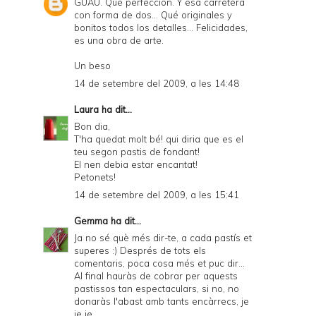
GUAU. Qué perfección. Y esa carretera
con forma de dos... Qué originales y
bonitos todos los detalles... Felicidades,
es una obra de arte.
Un beso
14 de setembre del 2009, a les 14:48
Laura
ha dit...
Bon dia,
T'ha quedat molt bé! qui diria que es el
teu segon pastis de fondant!
El nen debia estar encantat!
Petonets!
14 de setembre del 2009, a les 15:41
Gemma
ha dit...
Ja no sé què més dir-te, a cada pastís et
superes :) Després de tots els
comentaris, poca cosa més et puc dir...
Al final hauràs de cobrar per aquests
pastissos tan espectaculars, si no, no
donaràs l'abast amb tants encàrrecs, je
je je...