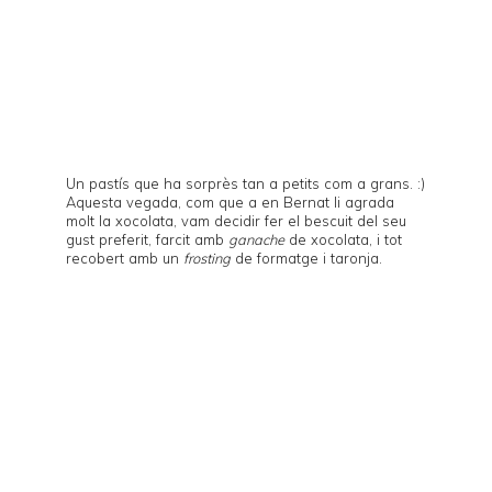
Un pastís que ha sorprès tan a petits com a grans. :)
Aquesta vegada, com que a en Bernat li agrada
molt la xocolata, vam decidir fer el bescuit del seu
gust preferit, farcit amb
ganache
de xocolata, i tot
recobert amb un
frosting
de formatge i taronja.