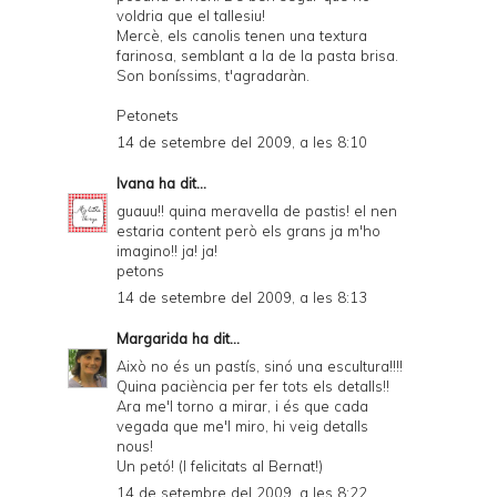
i
voldria que el tallesiu!
e
Mercè, els canolis tenen una textura
farinosa, semblant a la de la pasta brisa.
n
Son boníssims, t'agradaràn.
d
Petonets
l
14 de setembre del 2009, a les 8:10
y
Ivana
ha dit...
a
guauu!! quina meravella de pastis! el nen
estaria content però els grans ja m'ho
n
imagino!! ja! ja!
d
petons
14 de setembre del 2009, a les 8:13
P
D
Margarida
ha dit...
Això no és un pastís, sinó una escultura!!!!
F
Quina paciència per fer tots els detalls!!
Ara me'l torno a mirar, i és que cada
vegada que me'l miro, hi veig detalls
nous!
Un petó! (I felicitats al Bernat!)
14 de setembre del 2009, a les 8:22