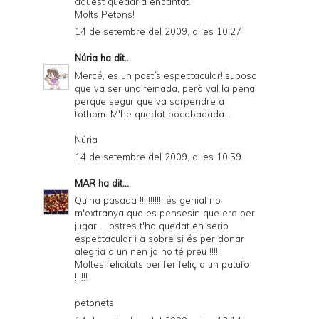
aquest quedaría encantat.
Molts Petons!
14 de setembre del 2009, a les 10:27
Núria
ha dit...
Mercé, es un pastís espectacular!!suposo
que va ser una feinada, però val la pena
perque segur que va sorpendre a
tothom. M'he quedat bocabadada...
Núria
14 de setembre del 2009, a les 10:59
MAR
ha dit...
Quina pasada !!!!!!!!!!! és genial no
m'extranya que es pensesin que era per
jugar ... ostres t'ha quedat en serio
espectacular i a sobre si és per donar
alegria a un nen ja no té preu !!!!!
Moltes felicitats per fer feliç a un patufo
!!!!!!
petonets