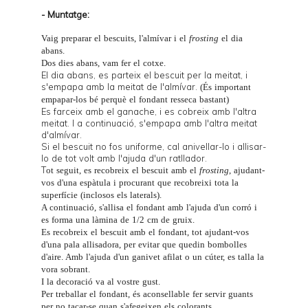
- Muntatge:
Vaig preparar el bescuits, l'almívar i el
frosting
el dia
abans.
Dos dies abans, vam fer el cotxe.
El dia abans, es parteix el bescuit per la meitat, i
s'empapa amb la meitat de l'almívar.
(És important
empapar-los bé perquè el fondant resseca bastant)
Es farceix amb el ganache, i es cobreix amb l'altra
meitat. I a continuació, s'empapa amb l'altra meitat
d'almívar.
Si el bescuit no fos uniforme, cal anivellar-lo i allisar-
lo de tot volt amb l'ajuda d'un ratllador.
T
ot seguit, es recobreix el bescuit amb el
frosting
, ajudant-
vos d'una espàtula i procurant que recobreixi tota la
superfície (inclosos els laterals).
A continuació, s'allisa el fondant amb l'ajuda d'un
corró
i
es forma una làmina de 1/2 cm de gruix.
Es recobreix el bescuit amb el fondant, tot ajudant-vos
d'una
pala allisadora
, per evitar que quedin bombolles
d'aire. Amb l'ajuda d'un ganivet afilat o un
cúter
, es talla la
vora sobrant.
I la decoració va al vostre gust.
Per treballar el fondant, és aconsellable fer servir guants
per no tacar-se quan s'afegeixen els colorants.