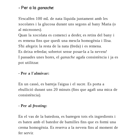
- Per a la
ganache
:
S'escalfen 100 mL de nata líquida juntament amb les
xocolates i la glucosa durant uns segons al bany Maria (o
al microones).
Quan la xocolata es comenci a desfer, es retira del bany i
es remena fins que quedi una mescla homogènia i llisa.
S'hi afegeix la resta de la nata (freda) i es remena.
Es deixa refredar, sobretot sense posar-la a la nevera!
I passades unes hores, el
ganache
agafa consistència i ja es
pot utilitzar.
- Per a l'almívar:
En un cassó, es barreja l'aigua i el sucre. Es porta a
ebullició durant uns 20 minuts (fins que agafi una mica de
consistència).
- Per al
frosting
:
En el vas de la batedora, es barregen tots els ingredients i
es baten amb el batedor de barnilles fins que es formi una
crema homogènia. Es reserva a la nevera fins al moment de
fer servir.