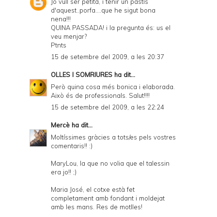
Jo vull ser petita, i tenir un pastís
d'aquest..porfa....que he sigut bona
nena!!!
QUINA PASSADA! i la pregunta és: us el
veu menjar?
Ptnts
15 de setembre del 2009, a les 20:37
OLLES I SOMRIURES
ha dit...
Però quina cosa més bonica i elaborada.
Això és de professionals. Salut!!!!
15 de setembre del 2009, a les 22:24
Mercè
ha dit...
Moltíssimes gràcies a tots/es pels vostres
comentaris!! :)
MaryLou, la que no volia que el talessin
era jo!! ;)
Maria José, el cotxe està fet
completament amb fondant i moldejat
amb les mans. Res de motlles!