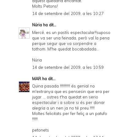
aquest quedaría encantat.
Molts Petons!
14 de setembre del 2009, a les 10:27
Núria
ha dit...
Mercé, es un pastís espectacular!!suposo
que va ser una feinada, però val la pena
perque segur que va sorpendre a
tothom. M'he quedat bocabadada...
Núria
14 de setembre del 2009, a les 10:59
MAR
ha dit...
Quina pasada !!!!!!!!!!! és genial no
m'extranya que es pensesin que era per
jugar ... ostres t'ha quedat en serio
espectacular i a sobre si és per donar
alegria a un nen ja no té preu !!!!!
Moltes felicitats per fer feliç a un patufo
!!!!!!
petonets