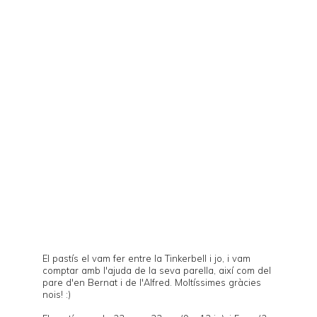
El pastís el vam fer entre la
Tinkerbell
i jo, i vam
comptar amb l'ajuda de la seva parella, així com del
pare d'en Bernat i de l'Alfred. Moltíssimes gràcies
nois! :)