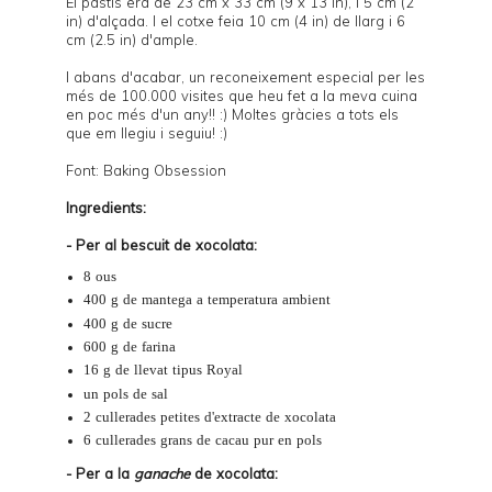
El pastís era de 23 cm x 33 cm (9 x 13 in), i 5 cm (2
in) d'alçada. I el cotxe feia 10 cm (4 in) de llarg i 6
cm (2.5 in) d'ample.
I abans d'acabar, un reconeixement especial per les
més de 100.000 visites que heu fet a la meva cuina
en poc més d'un any!! :) Moltes gràcies a tots els
que em llegiu i seguiu! :)
Font:
Baking Obsession
Ingredients:
- Per al bescuit de xocolata:
8 ous
400 g de mantega a temperatura ambient
400 g de sucre
600 g de farina
16 g de llevat tipus Royal
un pols de sal
2 cullerades petites d'
extracte de xocolata
6 cullerades grans de
cacau pur en pols
- Per a la
ganache
de xocolata: