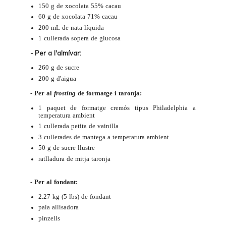
150 g de xocolata 55% cacau
60 g de xocolata 71% cacau
200 mL de nata líquida
1 cullerada sopera de
glucosa
- Per a l'almívar:
260 g de sucre
200 g d'aigua
- Per al
frosting
de formatge i taronja:
1 paquet de formatge cremós tipus Philadelphia a
temperatura ambient
1 cullerada petita de vainilla
3 cullerades de mantega a temperatura ambient
50 g de sucre llustre
ratlladura de mitja taronja
- Per al fondant:
2.27 kg (5 lbs) de
fondant
pala allisadora
pinzells