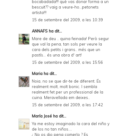
bocabadada!!! què vas donar forma a un
bescuit?? vaig a veure-ho...petonets
artista!!!
15 de setembre del 2009, a les 10:39
ANNAFS
ha dit...
Mare de deu .. quina feinada! Però segur
que val la pena, tan sols per veure la
cara dels petits i grans.. més que un
pastís... és una obra d' art!
15 de setembre del 2009, a les 15:56
Maria
ha dit...
Noia, no se que dir-te de diferent. És
realment molt, molt bonic. I sembla
realment fet per un professional de la
cuina. Meravellada em deixes..
15 de setembre del 2009, a les 17:42
María José
ha dit...
Ya me estoy imaginado la cara del niño y
de los no tan niños....
¿ No os dio pena comerlo ? Es