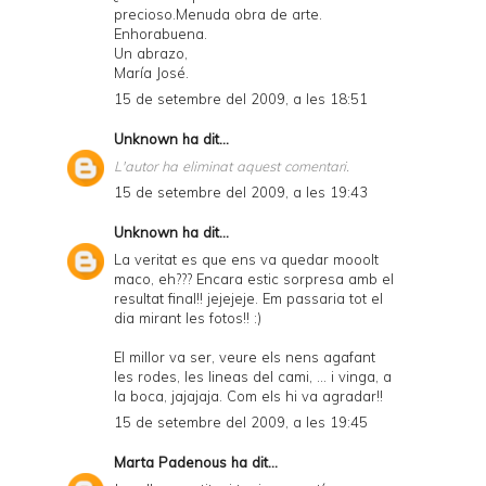
precioso.Menuda obra de arte.
Enhorabuena.
Un abrazo,
María José.
15 de setembre del 2009, a les 18:51
Unknown
ha dit...
L'autor ha eliminat aquest comentari.
15 de setembre del 2009, a les 19:43
Unknown
ha dit...
La veritat es que ens va quedar mooolt
maco, eh??? Encara estic sorpresa amb el
resultat final!! jejejeje. Em passaria tot el
dia mirant les fotos!! :)
El millor va ser, veure els nens agafant
les rodes, les lineas del cami, ... i vinga, a
la boca, jajajaja. Com els hi va agradar!!
15 de setembre del 2009, a les 19:45
Marta Padenous
ha dit...