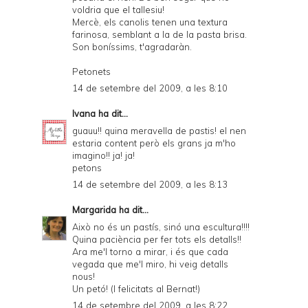
i
voldria que el tallesiu!
e
Mercè, els canolis tenen una textura
farinosa, semblant a la de la pasta brisa.
n
Son boníssims, t'agradaràn.
d
Petonets
l
14 de setembre del 2009, a les 8:10
y
Ivana
ha dit...
a
guauu!! quina meravella de pastis! el nen
estaria content però els grans ja m'ho
n
imagino!! ja! ja!
d
petons
14 de setembre del 2009, a les 8:13
P
D
Margarida
ha dit...
Això no és un pastís, sinó una escultura!!!!
F
Quina paciència per fer tots els detalls!!
Ara me'l torno a mirar, i és que cada
vegada que me'l miro, hi veig detalls
nous!
Un petó! (I felicitats al Bernat!)
14 de setembre del 2009, a les 8:22