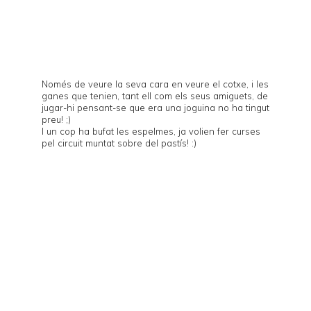
Només de veure la seva cara en veure el cotxe, i les
ganes que tenien, tant ell com els seus amiguets, de
jugar-hi pensant-se que era una joguina no ha tingut
preu! ;)
I un cop ha bufat les espelmes, ja volien fer curses
pel circuit muntat sobre del pastís! :)