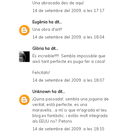
Una abrasada des de aquí.
14 de setembre del 2009, a les 17:17
Eugènia
ha dit...
Una obra d'art!!
14 de setembre del 2009, a les 18:04
Glòria
ha dit...
És increïble!!!!!. Sembla impossible que
això tant perfecte es pugui fer a casa!.
Felicitats!
14 de setembre del 2009, a les 18:07
Unknown
ha dit...
¡Quina passada!, sembla una joguina de
veritat, està perfecte, es una
maravella,...a mí si que m'agrada el teu
blog,es fantàstic, i estàs molt integrada
als EEUU no?. Petons
14 de setembre del 2009, a les 18:15