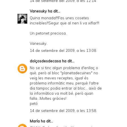
14 de setembre del 2009, a les 12:14
Vanesuky
ha dit...
Quina monada!!!Fas unes cosetes
increibles!!Segur que al nen li va xiflar!!!
Un petonet preciosa.
Vanesuky.
14 de setembre del 2009, a les 13:08
dolçosdesdecasa
ha dit...
No se si tinc algun problema d'enllaç o
què, però al bloc "planetadecuines" no
veig les meves receptes, igual és
problema informàtic meu, perquè l'altre
dia tampoc podia entrar al bloc... això de
la informàtica va molt bé, però quan
falla...Moltes gràcies!
petó
14 de setembre del 2009, a les 13:58
María
ha dit...