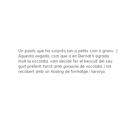
Un pastís que ha sorprès tan a petits com a grans. :)
Aquesta vegada, com que a en Bernat li agrada
molt la xocolata, vam decidir fer el bescuit del seu
gust preferit, farcit amb
ganache
de xocolata, i tot
recobert amb un
frosting
de formatge i taronja.