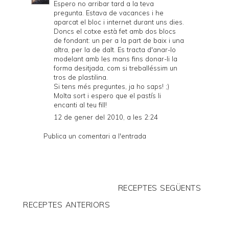
Espero no arribar tard a la teva
pregunta. Estava de vacances i he
aparcat el bloc i internet durant uns dies.
Doncs el cotxe està fet amb dos blocs
de fondant: un per a la part de baix i una
altra, per la de dalt. Es tracta d'anar-lo
modelant amb les mans fins donar-li la
forma desitjada, com si treballéssim un
tros de plastilina.
Si tens més preguntes, ja ho saps! ;)
Molta sort i espero que el pastís li
encanti al teu fill!
12 de gener del 2010, a les 2:24
Publica un comentari a l'entrada
RECEPTES SEGÜENTS
RECEPTES ANTERIORS