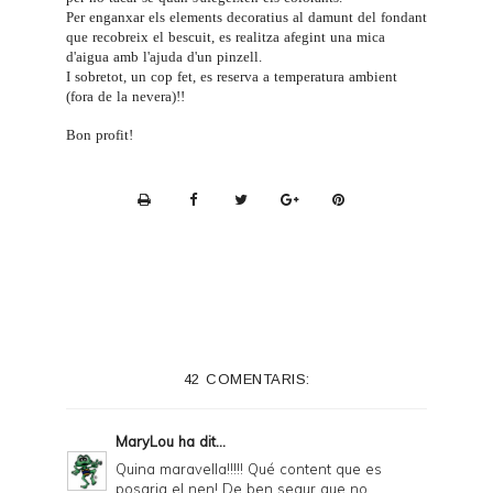
Per enganxar els elements decoratius al damunt del fondant
que recobreix el bescuit, es realitza afegint una mica
d'aigua amb l'ajuda d'un
pinzell
.
I sobretot, un cop fet, es reserva a temperatura ambient
(fora de la nevera)!!
Bon profit!
P
r
i
n
t
e
42 COMENTARIS:
r
F
MaryLou
ha dit...
r
Quina maravella!!!!! Qué content que es
posaria el nen! De ben segur que no