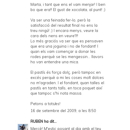
Marta, i tant que ens el vam menjar! I ben
bo que era!! El gust de xocolata, al punt! ;)
Va ser una feinada fer-lo, però la
satisfacció del resultat final no ens la
treu ningú! ;) I encara menys, veure la
cara dels nens en veure'l!!
Lo més graciós va ser que es pensaven
que era una joguina i no de fondant! I
quan els vam començar a donar les
rodes perquè se les mengessin... llavors
ho van entendre una mica.
El pastís és força dolç, però tampoc en
excés perquè a mi les coses molt dolces
no m'agraden. I el fondant, quan talles el
pastís en tants talls, en toca poquet així
que tampoc s'hi nota massa.
Petons a tots/es!
16 de setembre del 2009, a les 8:50
RUBEN
ha dit...
Mercè! M'estic posant al dia amb el teu