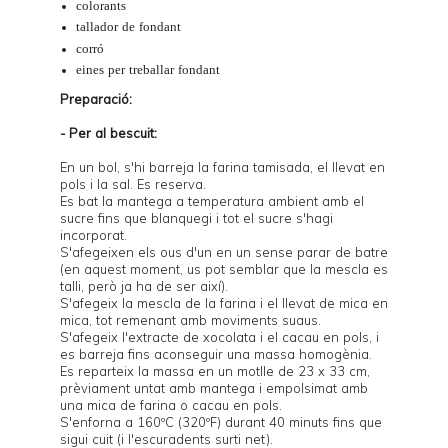
colorants
tallador de fondant
corró
eines per treballar fondant
Preparació:
- Per al bescuit:
En un bol, s'hi barreja la farina tamisada, el llevat en
pols i la sal. Es reserva.
Es bat la mantega a temperatura ambient amb el
sucre fins que blanquegi i tot el sucre s'hagi
incorporat.
S'afegeixen els ous d'un en un sense parar de batre
(en aquest moment, us pot semblar que la mescla es
talli, però ja ha de ser així).
S'afegeix la mescla de la farina i el llevat de mica en
mica, tot remenant amb moviments suaus.
S'afegeix l'extracte de xocolata i el cacau en pols, i
es barreja fins aconseguir una massa homogènia.
Es reparteix la massa en un
motlle
de 23 x 33 cm,
prèviament untat amb mantega i empolsimat amb
una mica de farina o cacau en pols.
S'enforna a 160ºC (320ºF) durant 40 minuts fins que
sigui cuit (i l'escuradents surti net).