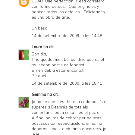
GUAU. Qué perfección. Y esa carretera
con forma de dos... Qué originales y
bonitos todos los detalles... Felicidades,
es una obra de arte.
Un beso
14 de setembre del 2009, a les 14:48
Laura
ha dit...
Bon dia,
T'ha quedat molt bé! qui diria que es el
teu segon pastis de fondant!
El nen debia estar encantat!
Petonets!
14 de setembre del 2009, a les 15:41
Gemma
ha dit...
Ja no sé què més dir-te, a cada pastís et
superes :) Després de tots els
comentaris, poca cosa més et puc dir...
Al final hauràs de cobrar per aquests
pastissos tan espectaculars, si no, no
donaràs l'abast amb tants encàrrecs, je
je je...