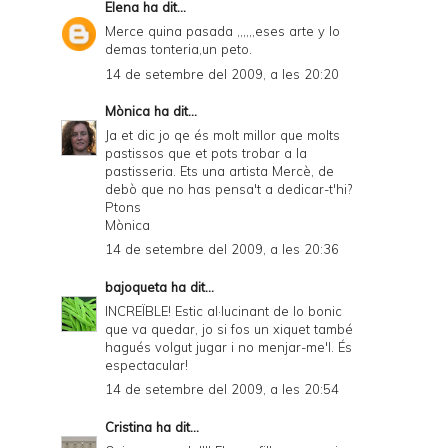
Elena
ha dit...
Merce quina pasada ,,,,,,eses arte y lo
demas tonteria,un peto.
14 de setembre del 2009, a les 20:20
Mònica
ha dit...
Ja et dic jo qe és molt millor que molts
pastissos que et pots trobar a la
pastisseria. Ets una artista Mercè, de
debò que no has pensa't a dedicar-t'hi?
Ptons
Mònica
14 de setembre del 2009, a les 20:36
bajoqueta
ha dit...
INCREÏBLE! Estic al·lucinant de lo bonic
que va quedar, jo si fos un xiquet també
hagués volgut jugar i no menjar-me'l. És
espectacular!
14 de setembre del 2009, a les 20:54
Cristina
ha dit...