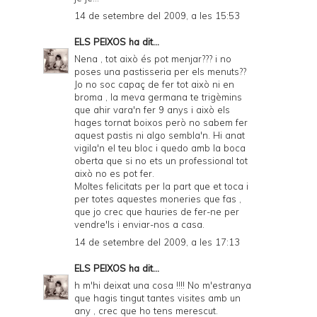
14 de setembre del 2009, a les 15:53
ELS PEIXOS
ha dit...
Nena , tot això és pot menjar??? i no
poses una pastisseria per els menuts??
Jo no soc capaç de fer tot això ni en
broma , la meva germana te trigèmins
que ahir vara'n fer 9 anys i això els
hages tornat boixos però no sabem fer
aquest pastis ni algo sembla'n. Hi anat
vigila'n el teu bloc i quedo amb la boca
oberta que si no ets un professional tot
això no es pot fer.
Moltes felicitats per la part que et toca i
per totes aquestes moneries que fas ,
que jo crec que hauries de fer-ne per
vendre'ls i enviar-nos a casa.
14 de setembre del 2009, a les 17:13
ELS PEIXOS
ha dit...
h m'hi deixat una cosa !!!! No m'estranya
que hagis tingut tantes visites amb un
any , crec que ho tens merescut.