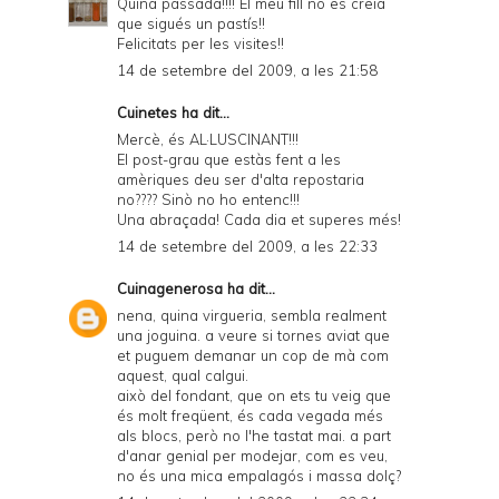
Quina passada!!!! El meu fill no es creia
que sigués un pastís!!
Felicitats per les visites!!
14 de setembre del 2009, a les 21:58
Cuinetes
ha dit...
Mercè, és AL·LUSCINANT!!!
El post-grau que estàs fent a les
amèriques deu ser d'alta repostaria
no???? Sinò no ho entenc!!!
Una abraçada! Cada dia et superes més!
14 de setembre del 2009, a les 22:33
Cuinagenerosa
ha dit...
nena, quina virgueria, sembla realment
una joguina. a veure si tornes aviat que
et puguem demanar un cop de mà com
aquest, qual calgui.
això del fondant, que on ets tu veig que
és molt freqüent, és cada vegada més
als blocs, però no l'he tastat mai. a part
d'anar genial per modejar, com es veu,
no és una mica empalagós i massa dolç?