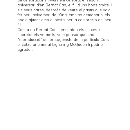
aniversari d'en Bernat Can, el fill d'uns bons amics. I
els seus pares, després de veure
el pastís
que vaig
fer per l'aniversari de l'Ona, em van demanar si els
podia ajudar amb el pastís per la celebració del seu
fill.
Com a en Bernat Can li encanten els cotxes, i
sobretot els vermells, vam pensar que una
"reproducció" del protagonista de la pel·lícula
Cars
:
el cotxe anomenat
Lightning McQueen
li podria
agradar.