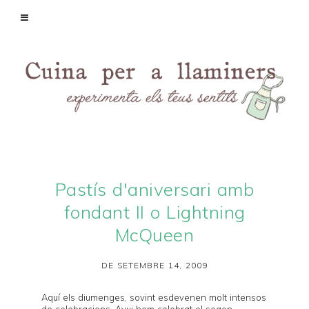
Pastís d'aniversari amb
fondant II o Lightning
McQueen
DE SETEMBRE 14, 2009
Aquí els diumenges, sovint esdevenen molt intensos
de celebracions. Avui hem celebrat el segon