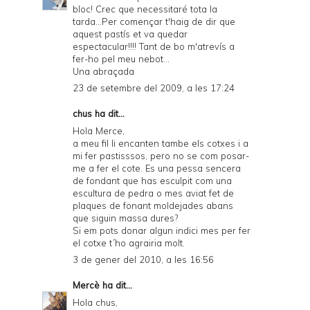
bloc! Crec que necessitaré tota la
tarda...Per començar t'haig de dir que
aquest pastís et va quedar
espectacular!!!! Tant de bo m'atrevís a
fer-ho pel meu nebot...
Una abraçada
23 de setembre del 2009, a les 17:24
chus ha dit...
Hola Merce,
a meu fil li encanten tambe els cotxes i a
mi fer pastisssos, pero no se com posar-
me a fer el cote. Es una pessa sencera
de fondant que has esculpit com una
escultura de pedra o mes aviat fet de
plaques de fonant moldejades abans
que siguin massa dures?
Si em pots donar algun indici mes per fer
el cotxe t´ho agrairia molt.
3 de gener del 2010, a les 16:56
Mercè
ha dit...
Hola chus,