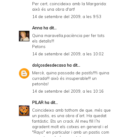
Per cert, coincideixo amb la Margarida:
això és una obra d'art!
14 de setembre del 2009, a les 9:53
Anna
ha dit...
Quina maravella,paciència per fer tots
els detalls!!!
Petons
14 de setembre del 2009, a les 10:02
dolçosdesdecasa
ha dit...
Mercè, quina passada de pastís!!!!i quina
currada!!! això és insuperable!!! un
petonàs!
14 de setembre del 2009, a les 10:16
PILAR
ha dit...
Coincideixo amb tothom de que, més que
un pastis, es una obra d´art. Ha quedat
fantástic. Ets un crack. Al meu fill l´hi
agradent molt els cotxes en general i el
"Rayo" en particular i amb un pastis com