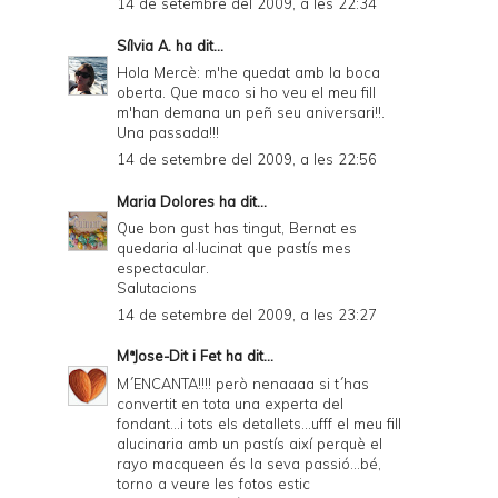
14 de setembre del 2009, a les 22:34
Sílvia A.
ha dit...
Hola Mercè: m'he quedat amb la boca
oberta. Que maco si ho veu el meu fill
m'han demana un peñ seu aniversari!!.
Una passada!!!
14 de setembre del 2009, a les 22:56
Maria Dolores
ha dit...
Que bon gust has tingut, Bernat es
quedaria al·lucinat que pastís mes
espectacular.
Salutacions
14 de setembre del 2009, a les 23:27
MªJose-Dit i Fet
ha dit...
M´ENCANTA!!!! però nenaaaa si t´has
convertit en tota una experta del
fondant...i tots els detallets...ufff el meu fill
alucinaria amb un pastís així perquè el
rayo macqueen és la seva passió...bé,
torno a veure les fotos estic