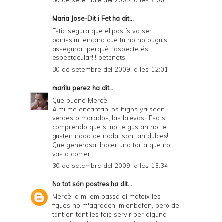
30 de setembre del 2009, a les 7:06
Maria Jose-Dit i Fet
ha dit...
Estic segura que el pastís va ser
boníssim, encara que tu no ho puguis
assegurar, perquè l´aspecte és
espectacular!!! petonets
30 de setembre del 2009, a les 12:01
marilu perez
ha dit...
Que bueno Mercè,
A mi me encantan los higos ya sean
verdes o morados, las brevas...Eso si,
comprendo que si no te gustan no te
gusten nada de nada, son tan dulces!
Que generosa, hacer una tarta que no
vas a comer!
30 de setembre del 2009, a les 13:34
No tot són postres
ha dit...
Mercè, a mi em passa el mateix les
figues no m'agraden, m'enbafen, però de
tant en tant les faig servir per alguna