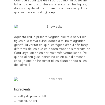
Com que sabia que els hi agrada molt la pasta de
full amb crema, i també els hi encanten les figues,
doncs vaig decidir fer aquesta combinació. :p I crec
que vaig encertar-la! ;) jejeje
Aquesta era la primera vegada que feia servir les
figues a la meva cuina, doncs a mi no m'agraden
gens!! I la veritat és, que les figues d'aquí són força
diferents de les que es poden trobar als mercats de
Catalunya, on solen ser molt més vermelloses. Pel
que fa al seu gust, doncs no us en puc dir massa
cosa, ja que no he tastat ni les d'una banda ni les
de l'altra. ;)
Ingredients:
250 g de pasta de full
500 mL de llet