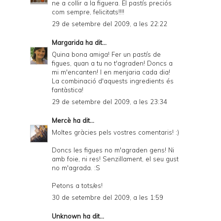
ne a collir a la figuera. El pastís preciós
com sempre, felicitats!!!!
29 de setembre del 2009, a les 22:22
Margarida
ha dit...
Quina bona amiga! Fer un pastís de
figues, quan a tu no t'agraden! Doncs a
mi m'encanten! I en menjaria cada dia!
La combinació d'aquests ingredients és
fantàstica!
29 de setembre del 2009, a les 23:34
Mercè
ha dit...
Moltes gràcies pels vostres comentaris! :)
Doncs les figues no m'agraden gens! Ni
amb foie, ni res! Senzillament, el seu gust
no m'agrada. :S
Petons a tots/es!
30 de setembre del 2009, a les 1:59
Unknown
ha dit...