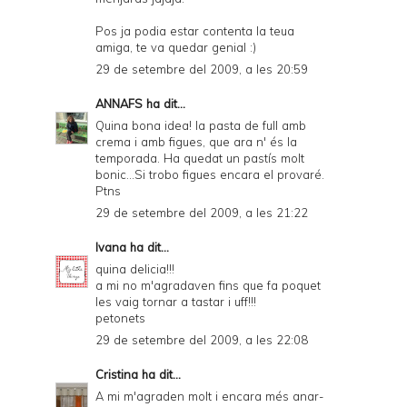
Pos ja podia estar contenta la teua
amiga, te va quedar genial :)
29 de setembre del 2009, a les 20:59
ANNAFS
ha dit...
Quina bona idea! la pasta de full amb
crema i amb figues, que ara n' és la
temporada. Ha quedat un pastís molt
bonic...Si trobo figues encara el provaré.
Ptns
29 de setembre del 2009, a les 21:22
Ivana
ha dit...
quina delicia!!!
a mi no m'agradaven fins que fa poquet
les vaig tornar a tastar i uff!!!
petonets
29 de setembre del 2009, a les 22:08
Cristina
ha dit...
A mi m'agraden molt i encara més anar-