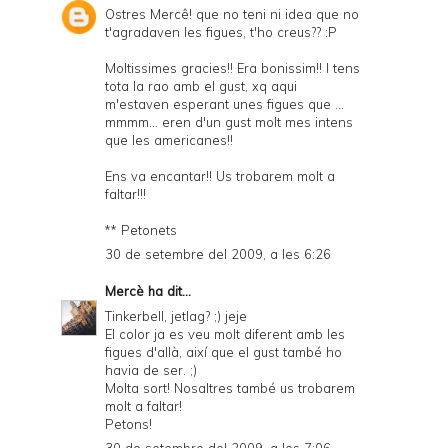
Ostres Mercê! que no teni ni idea que no
t'agradaven les figues, t'ho creus?? :P
Moltissimes gracies!! Era bonissim!! I tens
tota la rao amb el gust, xq aqui
m'estaven esperant unes figues que ...
mmmm... eren d'un gust molt mes intens
que les americanes!!
Ens va encantar!! Us trobarem molt a
faltar!!!
** Petonets
30 de setembre del 2009, a les 6:26
Mercè
ha dit...
Tinkerbell, jetlag? ;) jeje
El color ja es veu molt diferent amb les
figues d'allà, així que el gust també ho
havia de ser. ;)
Molta sort! Nosaltres també us trobarem
molt a faltar!
Petons!