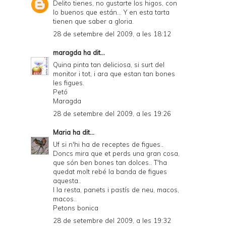
Delito tienes, no gustarte los higos, con
lo buenos que están... Y en esta tarta
tienen que saber a gloria.
28 de setembre del 2009, a les 18:12
maragda
ha dit...
Quina pinta tan deliciosa, si surt del
monitor i tot, i ara que estan tan bones
les figues.
Petó
Maragda
28 de setembre del 2009, a les 19:26
Maria
ha dit...
Uf si n'hi ha de receptes de figues..
Doncs mira que et perds una gran cosa,
que són ben bones tan dolces.. T'ha
quedat molt rebé la banda de figues
aquesta..
I la resta, panets i pastís de neu, macos,
macos..
Petons bonica
28 de setembre del 2009, a les 19:32