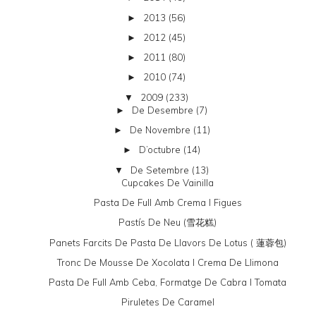
2013
(56)
►
2012
(45)
►
2011
(80)
►
2010
(74)
►
2009
(233)
▼
De Desembre
(7)
►
De Novembre
(11)
►
D’octubre
(14)
►
De Setembre
(13)
▼
Cupcakes De Vainilla
Pasta De Full Amb Crema I Figues
Pastís De Neu (雪花糕)
Panets Farcits De Pasta De Llavors De Lotus ( 蓮蓉包)
Tronc De Mousse De Xocolata I Crema De Llimona
Pasta De Full Amb Ceba, Formatge De Cabra I Tomata
Piruletes De Caramel