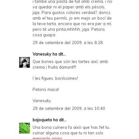
i també una pasta de full amb crema, i no
va quedar ni el paper amb els pèsols,
jaja. Para gustos colores verdad?, doncs
amb el teu permís, jo em mejo un bocí de
la teva tarta, encara que no era per a mí,
pero té una pinta,mhhhh, jaja. Petons
cosa guapa
29 de setembre del 2009, a les 8:28
Vanesuky
ha dit...
Que bones que són les tartes així, amb
crema i fruita damunt!!!
I les figues, boníssimes!
Petons maca!
Vanesuky.
29 de setembre del 2009, a les 10:40
bajoqueta
ha dit...
Una bona cuinera fa això que has fet tu,
cuinar alguna cosa que tu ni tan sols
menjaràs jajaja.