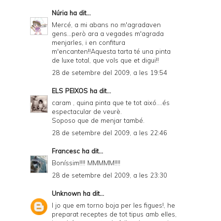
Núria
ha dit...
Mercé, a mi abans no m'agradaven
gens...però ara a vegades m'agrada
menjarles, i en confitura
m'encanten!!Aquesta tarta té una pinta
de luxe total, que vols que et digui!!
28 de setembre del 2009, a les 19:54
ELS PEIXOS
ha dit...
caram , quina pinta que te tot aixó....és
espectacular de veurè.
Soposo que de menjar també.
28 de setembre del 2009, a les 22:46
Francesc
ha dit...
Boníssim!!!! MMMMM!!!!
28 de setembre del 2009, a les 23:30
Unknown
ha dit...
I jo que em torno boja per les figues!, he
preparat receptes de tot tipus amb elles,