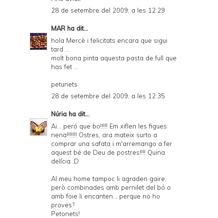
28 de setembre del 2009, a les 12:29
MAR
ha dit...
hola Mercè i felicitats encara que sigui
tard ...
molt bona pinta aquesta pasta de full que
has fet ...
petunets
28 de setembre del 2009, a les 12:35
Núria
ha dit...
Ai... peró que bo!!!!! Em xiflen les figues
nena!!!!!!! Ostres, ara mateix surto a
comprar una safata i m'arremango a fer
aquest bé de Deu de postres!!!! Quina
delícia :D
Al meu home tampoc li agraden gaire,
però combinades amb pernilet del bó o
amb foie li encanten... perque no ho
proves?
Petonets!