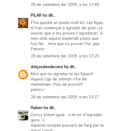
28 de setembre del 2009, a les 12:45
PILAR
ha dit...
T´ha quedat un pastis molt bó. Les figas
m´han començat a agradar de gran i ja
veuras que si les proves t´agradaran. A
més amb aquest esplendit pastis que
has fet.... mira que no provar-l´ho. jeje.
Petons!
28 de setembre del 2009, a les 13:20
dolçosdesdecasa
ha dit...
Mira que no agradar-te les figues!!
Aquest cap de setman n'he fet
melmelada, l'has de provar!!!
petons !
28 de setembre del 2009, a les 13:27
Ruben
ha dit...
Doncs estem igual... a mi no m'agraden
gens :-(
Aquesta recepta passarà de llarg per la
meva cuina!