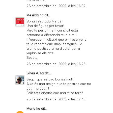
28 de setembre del 2009, a les 16:02
Mesilda
ha dit...
Bona vesprada Mercè
Una de figues,per favor!
Mira tu per on hem coincidit esta
setmana.A diferència teua a mi
m'agraden molt,així que em reserve la
teua recepta,que amb les figues i la
crema pastissera ha d'estar per a
xuplar-se els dits.
Besets.
28 de setembre del 2009, a les 16:23
Sílvia A.
ha dit...
Segur que estava bonissíma!!!
Això és una amiga que fa postres que no
pot ni provar!!!
Felicitats encara que una mica tard!!
28 de setembre del 2009, a les 17:45
María
ha dit...