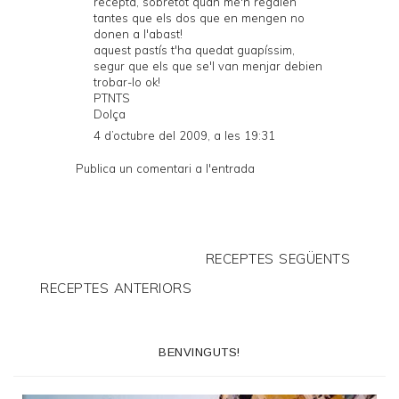
recepta, sobretot quan me'n regalen
tantes que els dos que en mengen no
donen a l'abast!
aquest pastís t'ha quedat guapíssim,
segur que els que se'l van menjar debien
trobar-lo ok!
PTNTS
Dolça
4 d’octubre del 2009, a les 19:31
Publica un comentari a l'entrada
RECEPTES SEGÜENTS
RECEPTES ANTERIORS
BENVINGUTS!