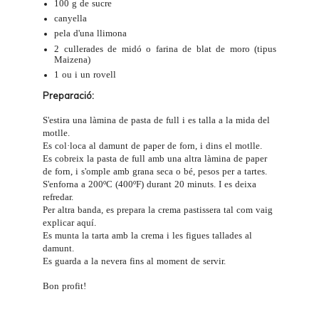
100 g de sucre
canyella
pela d'una llimona
2 cullerades de midó o farina de blat de moro (tipus
Maizena)
1 ou i un rovell
Preparació:
S'estira una làmina de pasta de full i es talla a la mida del
motlle
.
Es col·loca al damunt de paper de forn, i dins el motlle.
Es cobreix la pasta de full amb una altra làmina de paper
de forn, i s'omple amb grana seca o bé,
pesos per a tartes
.
S'enforna a 200ºC (400ºF) durant 20 minuts. I es deixa
refredar.
Per altra banda, es prepara la crema pastissera tal com vaig
explicar
aquí
.
Es munta la tarta amb la crema i les figues tallades al
damunt.
Es guarda a la nevera fins al moment de servir.
Bon profit!