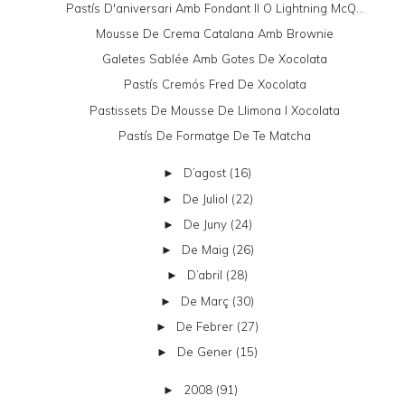
Pastís D'aniversari Amb Fondant II O Lightning McQ...
Mousse De Crema Catalana Amb Brownie
Galetes Sablée Amb Gotes De Xocolata
Pastís Cremós Fred De Xocolata
Pastissets De Mousse De Llimona I Xocolata
Pastís De Formatge De Te Matcha
D’agost
(16)
►
De Juliol
(22)
►
De Juny
(24)
►
De Maig
(26)
►
D’abril
(28)
►
De Març
(30)
►
De Febrer
(27)
►
De Gener
(15)
►
2008
(91)
►