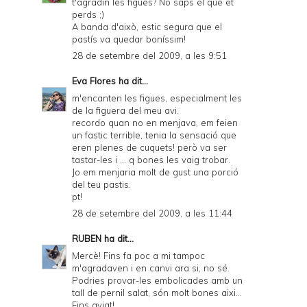
t'agradin les figues? No saps el què et
a
perds ;)
A banda d'això, estic segura que el
n
pastís va quedar boníssim!
d
28 de setembre del 2009, a les 9:51
P
Eva Flores
ha dit...
D
m'encanten les figues, especialment les
de la figuera del meu avi.
F
recordo quan no en menjava, em feien
un fastic terrible, tenia la sensació que
eren plenes de cuquets! però va ser
tastar-les i ... q bones les vaig trobar.
Jo em menjaria molt de gust una porció
del teu pastis.
pt!
28 de setembre del 2009, a les 11:44
RUBEN
ha dit...
Mercè! Fins fa poc a mi tampoc
m'agradaven i en canvi ara si, no sé.
Podries provar-les embolicades amb un
tall de pernil salat, són molt bones aixi...
Fins aviat!