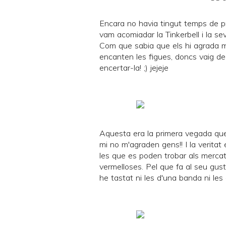
Encara no havia tingut temps de p
vam acomiadar la
Tinkerbell
i la se
Com que sabia que els hi agrada mo
encanten les figues, doncs vaig dec
encertar-la! ;) jejeje
Aquesta era la primera vegada que 
mi no m'agraden gens!! I la veritat 
les que es poden trobar als merca
vermelloses. Pel que fa al seu gus
he tastat ni les d'una banda ni les de