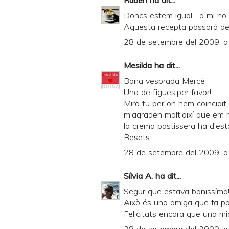
Ruben
ha dit...
Doncs estem igual... a mi no
Aquesta recepta passarà de 
28 de setembre del 2009, a
Mesilda
ha dit...
Bona vesprada Mercè
Una de figues,per favor!
Mira tu per on hem coincidit
m'agraden molt,així que em r
la crema pastissera ha d'esta
Besets.
28 de setembre del 2009, a
Sílvia A.
ha dit...
Segur que estava bonissíma!!
Això és una amiga que fa pos
Felicitats encara que una mic