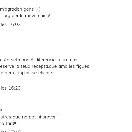
 m'agraden gens :-(
llarg per la meva cuina!
 les 16:02
 esta setmana.A diferència teua a mi
eserve la teua recepta,que amb les figues i
r per a xuplar-se els dits.
 les 16:23
!
tres que no pot ni provar!!!
a tard!!