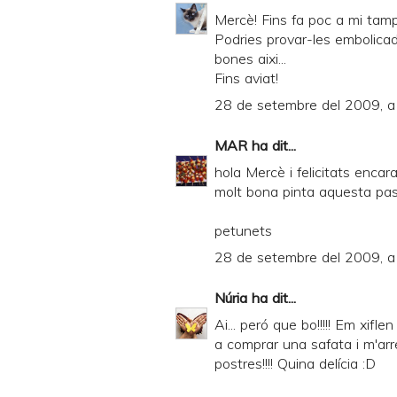
Mercè! Fins fa poc a mi tamp
Podries provar-les embolicad
bones aixi...
Fins aviat!
28 de setembre del 2009, a
MAR
ha dit...
hola Mercè i felicitats encara 
molt bona pinta aquesta pasta
petunets
28 de setembre del 2009, a
Núria
ha dit...
Ai... peró que bo!!!!! Em xifle
a comprar una safata i m'a
postres!!!! Quina delícia :D