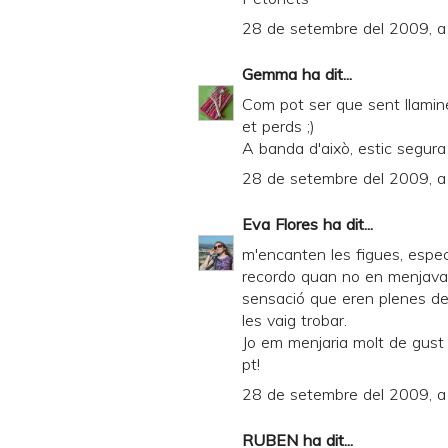
n
28 de setembre del 2009, a 
d
l
Gemma
ha dit...
y
Com pot ser que sent llamine
et perds ;)
a
A banda d'això, estic segura
n
28 de setembre del 2009, a 
d
P
Eva Flores
ha dit...
D
m'encanten les figues, espec
recordo quan no en menjava, e
F
sensació que eren plenes de 
les vaig trobar.
Jo em menjaria molt de gust 
pt!
28 de setembre del 2009, a
RUBEN
ha dit...