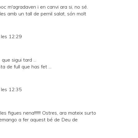
oc m'agradaven i en canvi ara si, no sé.
es amb un tall de pernil salat, són molt
 les 12:29
que sigui tard ...
 de full que has fet ...
 les 12:35
n les figues nena!!!!!!! Ostres, ara mateix surto
rremango a fer aquest bé de Deu de