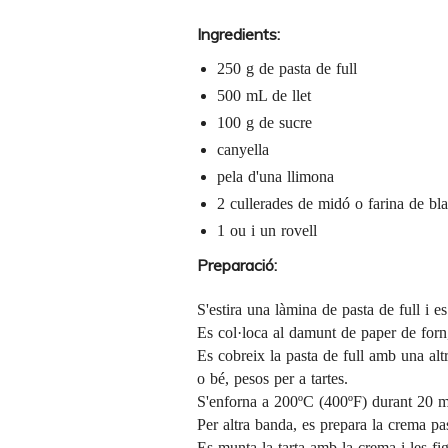
Ingredients:
250 g de pasta de full
500 mL de llet
100 g de sucre
canyella
pela d'una llimona
2 cullerades de midó o farina de bl
1 ou i un rovell
Preparació:
S'estira una làmina de pasta de full i e
Es col·loca al damunt de paper de forn,
Es cobreix la pasta de full amb una al
o bé,
pesos per a tartes
.
S'enforna a 200ºC (400ºF) durant 20 min
Per altra banda, es prepara la crema pa
Es munta la tarta amb la crema i les fi