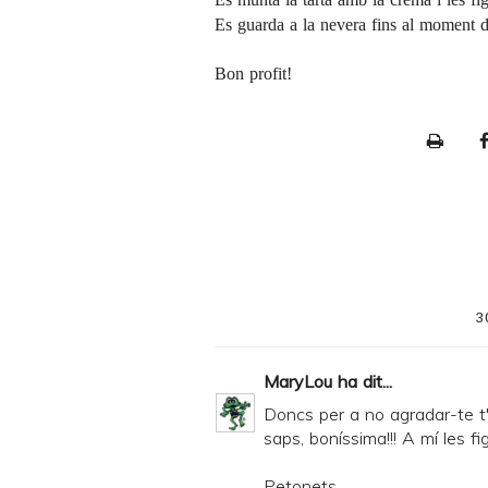
Es guarda a la nevera fins al moment de
Bon profit!
P
r
i
n
t
e
3
r
F
MaryLou
ha dit...
r
Doncs per a no agradar-te t'
i
saps, boníssima!!! A mí les f
e
Petonets