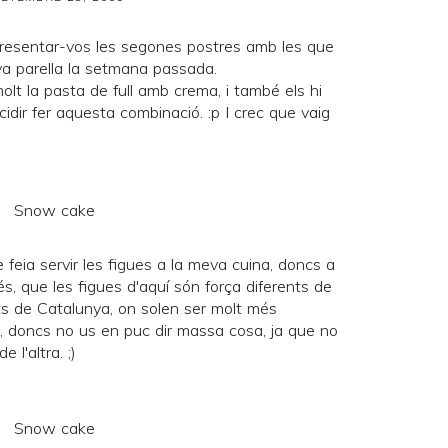
resentar-vos les segones postres amb les que
va parella la
setmana passada
.
lt la pasta de full amb crema, i també els hi
idir fer aquesta combinació. :p I crec que vaig
feia servir les figues a la meva cuina, doncs a
és, que les figues d'aquí són força diferents de
ts de Catalunya, on solen ser molt més
t, doncs no us en puc dir massa cosa, ja que no
 l'altra. ;)