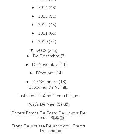
2014
(49)
►
2013
(56)
►
2012
(45)
►
2011
(80)
►
2010
(74)
►
2009
(233)
▼
De Desembre
(7)
►
De Novembre
(11)
►
D’octubre
(14)
►
De Setembre
(13)
▼
Cupcakes De Vainilla
Pasta De Full Amb Crema I Figues
Pastís De Neu (雪花糕)
Panets Farcits De Pasta De Llavors De
Lotus ( 蓮蓉包)
Tronc De Mousse De Xocolata I Crema
De Llimona