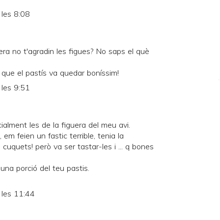
les 8:08
ra no t'agradin les figues? No saps el què
 que el pastís va quedar boníssim!
les 9:51
ialment les de la figuera del meu avi.
m feien un fastic terrible, tenia la
cuquets! però va ser tastar-les i ... q bones
una porció del teu pastis.
 les 11:44