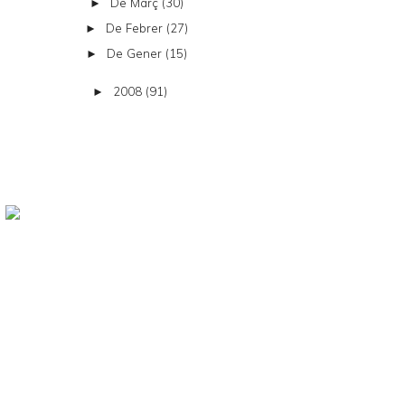
De Març
(30)
►
De Febrer
(27)
►
De Gener
(15)
►
2008
(91)
►