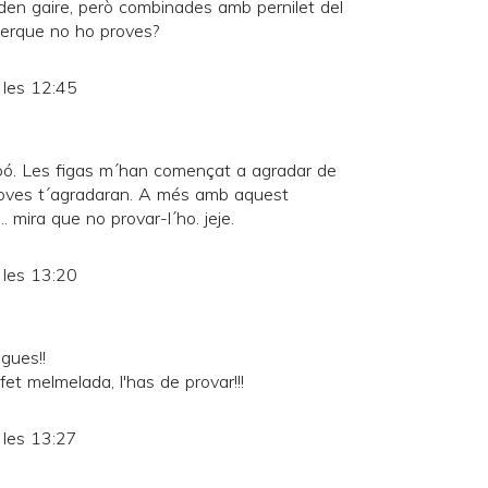
en gaire, però combinades amb pernilet del
 perque no ho proves?
 les 12:45
bó. Les figas m´han començat a agradar de
 proves t´agradaran. A més amb aquest
.. mira que no provar-l´ho. jeje.
 les 13:20
gues!!
t melmelada, l'has de provar!!!
 les 13:27