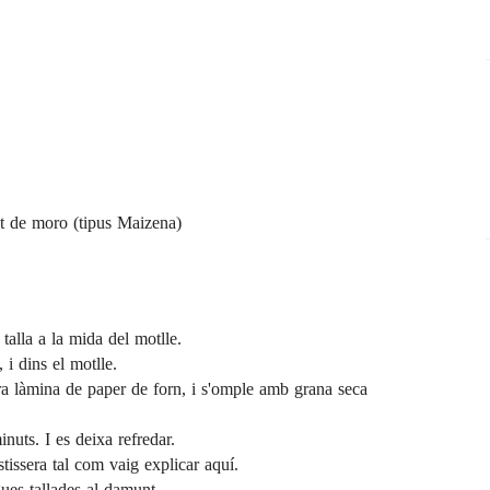
at de moro (tipus Maizena)
s talla a la mida del
motlle
.
 i dins el motlle.
tra làmina de paper de forn, i s'omple amb grana seca
uts. I es deixa refredar.
stissera tal com vaig explicar
aquí
.
gues tallades al damunt.