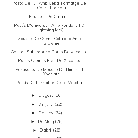
Pasta De Full Amb Ceba, Formatge De
Cabra I Tomata
Piruletes De Caramel
Pastís D'aniversari Amb Fondant II O
Lightning McQ...
Mousse De Crema Catalana Amb
Brownie
Galetes Sablée Amb Gotes De Xocolata
Pastís Cremós Fred De Xocolata
Pastissets De Mousse De Llimona I
Xocolata
Pastís De Formatge De Te Matcha
D’agost
(16)
►
De Juliol
(22)
►
De Juny
(24)
►
De Maig
(26)
►
D’abril
(28)
►