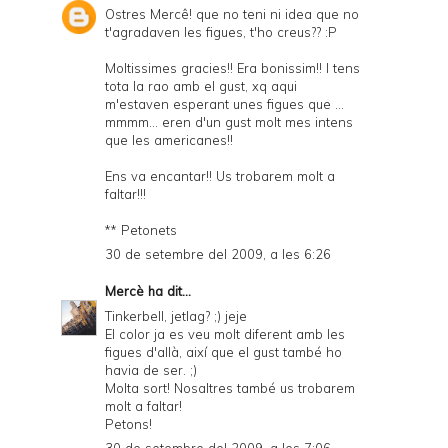
Ostres Mercê! que no teni ni idea que no
t'agradaven les figues, t'ho creus?? :P
Moltissimes gracies!! Era bonissim!! I tens
tota la rao amb el gust, xq aqui
m'estaven esperant unes figues que ...
mmmm... eren d'un gust molt mes intens
que les americanes!!
Ens va encantar!! Us trobarem molt a
faltar!!!
** Petonets
30 de setembre del 2009, a les 6:26
Mercè
ha dit...
Tinkerbell, jetlag? ;) jeje
El color ja es veu molt diferent amb les
figues d'allà, així que el gust també ho
havia de ser. ;)
Molta sort! Nosaltres també us trobarem
molt a faltar!
Petons!