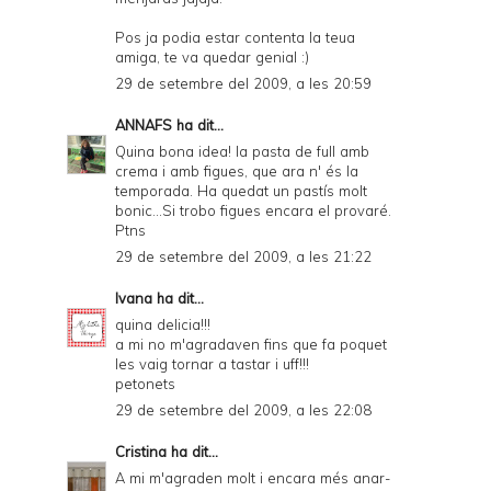
Pos ja podia estar contenta la teua
amiga, te va quedar genial :)
29 de setembre del 2009, a les 20:59
ANNAFS
ha dit...
Quina bona idea! la pasta de full amb
crema i amb figues, que ara n' és la
temporada. Ha quedat un pastís molt
bonic...Si trobo figues encara el provaré.
Ptns
29 de setembre del 2009, a les 21:22
Ivana
ha dit...
quina delicia!!!
a mi no m'agradaven fins que fa poquet
les vaig tornar a tastar i uff!!!
petonets
29 de setembre del 2009, a les 22:08
Cristina
ha dit...
A mi m'agraden molt i encara més anar-