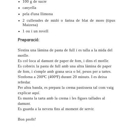
100 g de sucre
canyella
pela d'una llimona
2 cullerades de midó o farina de blat de moro (tipus
Maizena)
1 ou i un rovell
Preparació:
S'estira una làmina de pasta de full i es talla a la mida del
motlle
.
Es col·loca al damunt de paper de forn, i dins el motlle.
Es cobreix la pasta de full amb una altra làmina de paper
de forn, i s'omple amb grana seca o bé,
pesos per a tartes
.
S'enforna a 200ºC (400ºF) durant 20 minuts. I es deixa
refredar.
Per altra banda, es prepara la crema pastissera tal com vaig
explicar
aquí
.
Es munta la tarta amb la crema i les figues tallades al
damunt.
Es guarda a la nevera fins al moment de servir.
Bon profit!