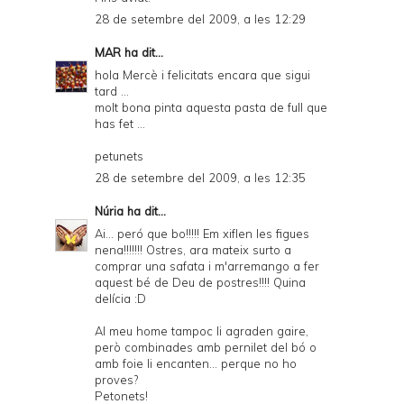
28 de setembre del 2009, a les 12:29
MAR
ha dit...
hola Mercè i felicitats encara que sigui
tard ...
molt bona pinta aquesta pasta de full que
has fet ...
petunets
28 de setembre del 2009, a les 12:35
Núria
ha dit...
Ai... peró que bo!!!!! Em xiflen les figues
nena!!!!!!! Ostres, ara mateix surto a
comprar una safata i m'arremango a fer
aquest bé de Deu de postres!!!! Quina
delícia :D
Al meu home tampoc li agraden gaire,
però combinades amb pernilet del bó o
amb foie li encanten... perque no ho
proves?
Petonets!