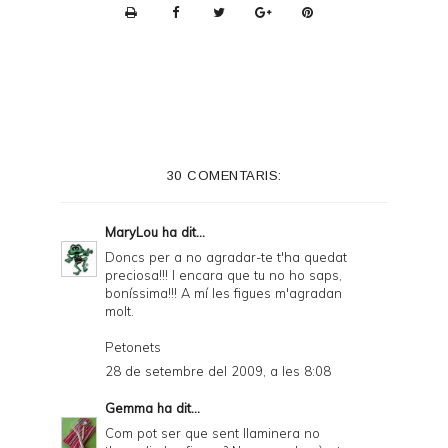
P
r
i
n
t
e
30 COMENTARIS:
r
F
MaryLou
ha dit...
r
Doncs per a no agradar-te t'ha quedat
preciosa!!! I encara que tu no ho saps,
i
boníssima!!! A mí les figues m'agradan
e
molt.
n
Petonets
d
28 de setembre del 2009, a les 8:08
l
Gemma
ha dit...
y
Com pot ser que sent llaminera no