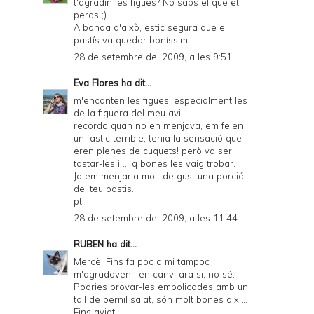
t'agradin les figues? No saps el què et
a
perds ;)
A banda d'això, estic segura que el
n
pastís va quedar boníssim!
d
28 de setembre del 2009, a les 9:51
P
Eva Flores
ha dit...
D
m'encanten les figues, especialment les
de la figuera del meu avi.
F
recordo quan no en menjava, em feien
un fastic terrible, tenia la sensació que
eren plenes de cuquets! però va ser
tastar-les i ... q bones les vaig trobar.
Jo em menjaria molt de gust una porció
del teu pastis.
pt!
28 de setembre del 2009, a les 11:44
RUBEN
ha dit...
Mercè! Fins fa poc a mi tampoc
m'agradaven i en canvi ara si, no sé.
Podries provar-les embolicades amb un
tall de pernil salat, són molt bones aixi...
Fins aviat!