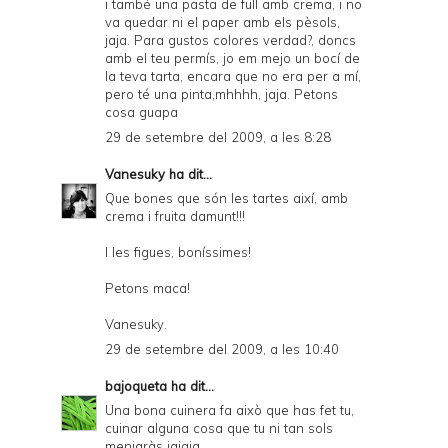
i també una pasta de full amb crema, i no
va quedar ni el paper amb els pèsols,
jaja. Para gustos colores verdad?, doncs
amb el teu permís, jo em mejo un bocí de
la teva tarta, encara que no era per a mí,
pero té una pinta,mhhhh, jaja. Petons
cosa guapa
29 de setembre del 2009, a les 8:28
Vanesuky
ha dit...
Que bones que són les tartes així, amb
crema i fruita damunt!!!
I les figues, boníssimes!
Petons maca!
Vanesuky.
29 de setembre del 2009, a les 10:40
bajoqueta
ha dit...
Una bona cuinera fa això que has fet tu,
cuinar alguna cosa que tu ni tan sols
menjaràs jajaja.