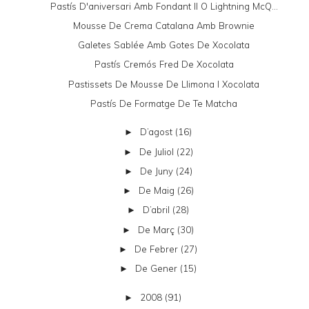
Pastís D'aniversari Amb Fondant II O Lightning McQ...
Mousse De Crema Catalana Amb Brownie
Galetes Sablée Amb Gotes De Xocolata
Pastís Cremós Fred De Xocolata
Pastissets De Mousse De Llimona I Xocolata
Pastís De Formatge De Te Matcha
D’agost
(16)
►
De Juliol
(22)
►
De Juny
(24)
►
De Maig
(26)
►
D’abril
(28)
►
De Març
(30)
►
De Febrer
(27)
►
De Gener
(15)
►
2008
(91)
►