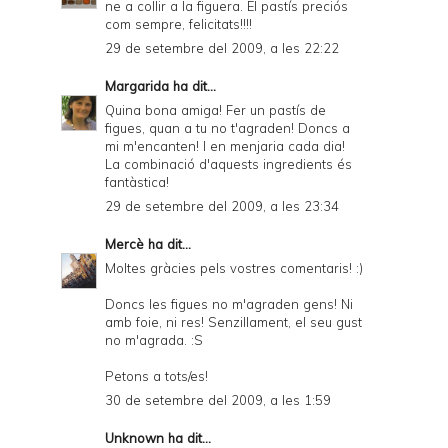
ne a collir a la figuera. El pastís preciós
com sempre, felicitats!!!!
29 de setembre del 2009, a les 22:22
Margarida
ha dit...
Quina bona amiga! Fer un pastís de
figues, quan a tu no t'agraden! Doncs a
mi m'encanten! I en menjaria cada dia!
La combinació d'aquests ingredients és
fantàstica!
29 de setembre del 2009, a les 23:34
Mercè
ha dit...
Moltes gràcies pels vostres comentaris! :)
Doncs les figues no m'agraden gens! Ni
amb foie, ni res! Senzillament, el seu gust
no m'agrada. :S
Petons a tots/es!
30 de setembre del 2009, a les 1:59
Unknown
ha dit...