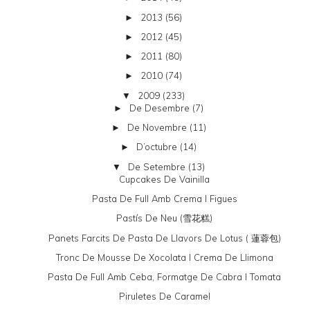
2013
(56)
►
2012
(45)
►
2011
(80)
►
2010
(74)
►
2009
(233)
▼
De Desembre
(7)
►
De Novembre
(11)
►
D’octubre
(14)
►
De Setembre
(13)
▼
Cupcakes De Vainilla
Pasta De Full Amb Crema I Figues
Pastís De Neu (雪花糕)
Panets Farcits De Pasta De Llavors De Lotus ( 蓮蓉包)
Tronc De Mousse De Xocolata I Crema De Llimona
Pasta De Full Amb Ceba, Formatge De Cabra I Tomata
Piruletes De Caramel