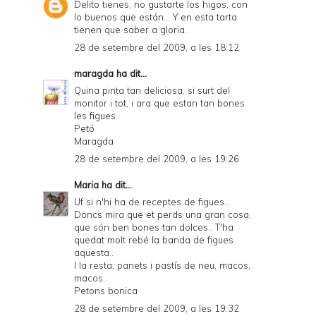
Delito tienes, no gustarte los higos, con
lo buenos que están... Y en esta tarta
tienen que saber a gloria.
28 de setembre del 2009, a les 18:12
maragda
ha dit...
Quina pinta tan deliciosa, si surt del
monitor i tot, i ara que estan tan bones
les figues.
Petó
Maragda
28 de setembre del 2009, a les 19:26
Maria
ha dit...
Uf si n'hi ha de receptes de figues..
Doncs mira que et perds una gran cosa,
que són ben bones tan dolces.. T'ha
quedat molt rebé la banda de figues
aquesta..
I la resta, panets i pastís de neu, macos,
macos..
Petons bonica
28 de setembre del 2009, a les 19:32