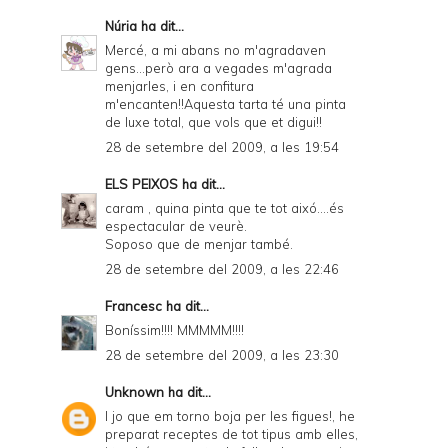
Núria
ha dit...
Mercé, a mi abans no m'agradaven
gens...però ara a vegades m'agrada
menjarles, i en confitura
m'encanten!!Aquesta tarta té una pinta
de luxe total, que vols que et digui!!
28 de setembre del 2009, a les 19:54
ELS PEIXOS
ha dit...
caram , quina pinta que te tot aixó....és
espectacular de veurè.
Soposo que de menjar també.
28 de setembre del 2009, a les 22:46
Francesc
ha dit...
Boníssim!!!! MMMMM!!!!
28 de setembre del 2009, a les 23:30
Unknown
ha dit...
I jo que em torno boja per les figues!, he
preparat receptes de tot tipus amb elles,