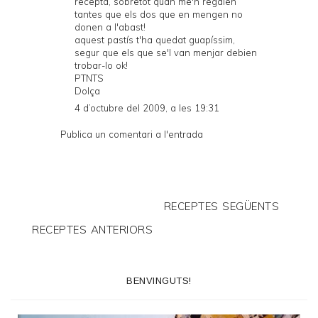
recepta, sobretot quan me'n regalen
tantes que els dos que en mengen no
donen a l'abast!
aquest pastís t'ha quedat guapíssim,
segur que els que se'l van menjar debien
trobar-lo ok!
PTNTS
Dolça
4 d’octubre del 2009, a les 19:31
Publica un comentari a l'entrada
RECEPTES SEGÜENTS
RECEPTES ANTERIORS
BENVINGUTS!