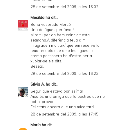
28 de setembre del 2009, a les 16:02
Mesilda
ha dit...
Bona vesprada Mercè
Una de figues,per favor!
Mira tu per on hem coincidit esta
setmana.A diferència teua a mi
m'agraden molt,així que em reserve la
teua recepta,que amb les figues i la
crema pastissera ha d'estar per a
xuplar-se els dits.
Besets.
28 de setembre del 2009, a les 16:23
Sílvia A.
ha dit...
Segur que estava bonissíma!!!
Això és una amiga que fa postres que no
pot ni provar!!!
Felicitats encara que una mica tard!!
28 de setembre del 2009, a les 17:45
María
ha dit...