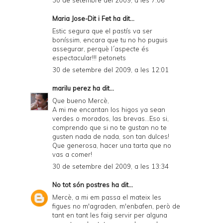
30 de setembre del 2009, a les 7:06
Maria Jose-Dit i Fet
ha dit...
Estic segura que el pastís va ser
boníssim, encara que tu no ho puguis
assegurar, perquè l´aspecte és
espectacular!!! petonets
30 de setembre del 2009, a les 12:01
marilu perez
ha dit...
Que bueno Mercè,
A mi me encantan los higos ya sean
verdes o morados, las brevas...Eso si,
comprendo que si no te gustan no te
gusten nada de nada, son tan dulces!
Que generosa, hacer una tarta que no
vas a comer!
30 de setembre del 2009, a les 13:34
No tot són postres
ha dit...
Mercè, a mi em passa el mateix les
figues no m'agraden, m'enbafen, però de
tant en tant les faig servir per alguna