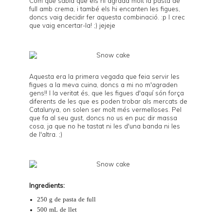
Com que sabia que els hi agrada molt la pasta de
full amb crema, i també els hi encanten les figues,
doncs vaig decidir fer aquesta combinació. :p I crec
que vaig encertar-la! ;) jejeje
Aquesta era la primera vegada que feia servir les
figues a la meva cuina, doncs a mi no m'agraden
gens!! I la veritat és, que les figues d'aquí són força
diferents de les que es poden trobar als mercats de
Catalunya, on solen ser molt més vermelloses. Pel
que fa al seu gust, doncs no us en puc dir massa
cosa, ja que no he tastat ni les d'una banda ni les
de l'altra. ;)
Ingredients:
250 g de pasta de full
500 mL de llet