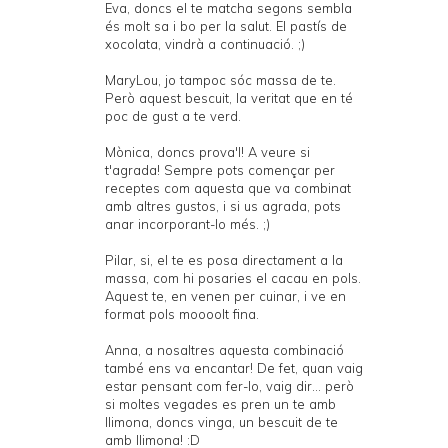
Eva, doncs el te matcha segons sembla
és molt sa i bo per la salut. El pastís de
xocolata, vindrà a continuació. ;)
MaryLou, jo tampoc sóc massa de te.
Però aquest bescuit, la veritat que en té
poc de gust a te verd.
Mònica, doncs prova'l! A veure si
t'agrada! Sempre pots començar per
receptes com aquesta que va combinat
amb altres gustos, i si us agrada, pots
anar incorporant-lo més. ;)
Pilar, si, el te es posa directament a la
massa, com hi posaries el cacau en pols.
Aquest te, en venen per cuinar, i ve en
format pols moooolt fina.
Anna, a nosaltres aquesta combinació
també ens va encantar! De fet, quan vaig
estar pensant com fer-lo, vaig dir... però
si moltes vegades es pren un te amb
llimona, doncs vinga, un bescuit de te
amb llimona! :D