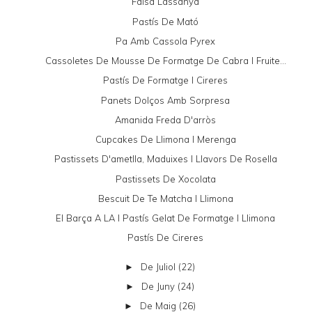
Falsa Lassanya
Pastís De Mató
Pa Amb Cassola Pyrex
Cassoletes De Mousse De Formatge De Cabra I Fruite...
Pastís De Formatge I Cireres
Panets Dolços Amb Sorpresa
Amanida Freda D'arròs
Cupcakes De Llimona I Merenga
Pastissets D'ametlla, Maduixes I Llavors De Rosella
Pastissets De Xocolata
Bescuit De Te Matcha I Llimona
El Barça A LA I Pastís Gelat De Formatge I Llimona
Pastís De Cireres
De Juliol
(22)
►
De Juny
(24)
►
De Maig
(26)
►