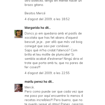
otro botecito, tengo en mente hacer un
brazo gitano.
Besitos Mercé
4 d’agost del 2009, a les 18:52
Margarida
ha dit...
Doncs jo em quedaria amb el pastís de
xocolata que has fet abans d'aquest
bescuit, je,je... per allò que més val boig
conegut que savi per conèixer...
Saps què m'ha cridat l'atenció? Com
brilla et teu motlle de plumcake! Si
sembla acabat d'estrenar! Ningú diria el
trote que porta amb tu, que no pares de
fer coses!!!
4 d’agost del 2009, a les 22:55
marilu perez
ha dit...
Mercè,
Pero como puede ser que cada vez que
me paso por aquí encuentre lo menos 4
recetas increíbles!!! Pero bueno, que no
te puedo seguir el ritmo! Panes, cerezas,