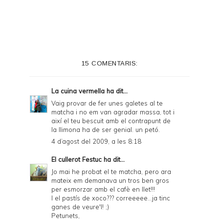
i
n
t
e
15 COMENTARIS:
r
F
La cuina vermella
ha dit...
r
Vaig provar de fer unes galetes al te
matcha i no em van agradar massa, tot i
i
així el teu bescuit amb el contrapunt de
e
la llimona ha de ser genial. un petó.
4 d’agost del 2009, a les 8:18
n
d
El cullerot Festuc
ha dit...
Jo mai he probat el te matcha, pero ara
l
mateix em demanava un tros ben gros
y
per esmorzar amb el cafè en llet!!!
I el pastís de xoco??? correeeee...ja tinc
a
ganes de veure'l! ;)
Petunets,
n