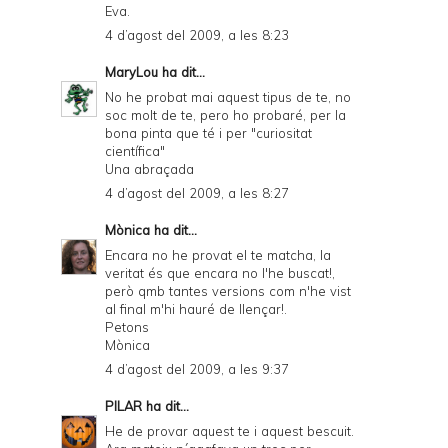
Eva.
d
4 d’agost del 2009, a les 8:23
P
MaryLou
ha dit...
D
No he probat mai aquest tipus de te, no
soc molt de te, pero ho probaré, per la
F
bona pinta que té i per "curiositat
científica"
Una abraçada
4 d’agost del 2009, a les 8:27
Mònica
ha dit...
Encara no he provat el te matcha, la
veritat és que encara no l'he buscat!,
però qmb tantes versions com n'he vist
al final m'hi hauré de llençar!.
Petons
Mònica
4 d’agost del 2009, a les 9:37
PILAR
ha dit...
He de provar aquest te i aquest bescuit.