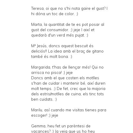
Teresa, oi que no s'hi nota gaire el gust? I
hi dóna un toc de color. ;)
Marta, la quantitat de te es pot posar al
gust del consumidor. ;) jeje I així et
quedarà d'un verd més pujat. :)
Mª Jesús, doncs aquest bescuit és
deliciós!! La idea amb el braç de gitano
també és molt bona. :)
Margarida, t'has de llençar més! Qui no
arrisca no pisca! ;) jeje
Doncs amb el que costen els motlles
s'han de cuidar i mantenir bé, així duren
molt temps. ;) De fet, crec que la majoria
dels estris/motlles de cuina, els tinc tots
ben cuidats. :)
Marilu, así cuando me visitas tienes para
escoger! ;) jeje
Gemma, heu fet un parèntesi de
vacances? :) Ja veig que us ho heu