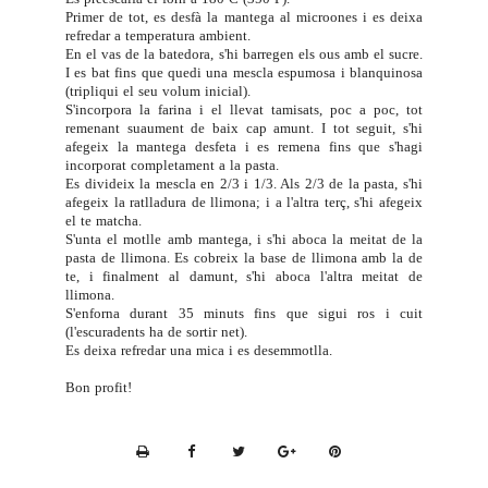
Primer de tot, es desfà la mantega al microones i es deixa
refredar a temperatura ambient.
En el vas de la batedora, s'hi barregen els ous amb el sucre.
I es bat fins que quedi una mescla espumosa i blanquinosa
(tripliqui el seu volum inicial).
S'incorpora la farina i el llevat tamisats, poc a poc, tot
remenant suaument de baix cap amunt.
I tot seguit, s'hi
afegeix la mantega desfeta i es remena fins que s'hagi
incorporat completament a la pasta.
Es divideix la mescla en 2/3 i 1/3. Als 2/3 de la pasta, s'hi
afegeix la ratlladura de llimona; i a l'altra terç, s'hi afegeix
el te matcha.
S'unta el motlle amb mantega, i s'hi aboca la meitat de la
pasta de llimona. Es cobreix la base de llimona amb la de
te, i finalment al damunt, s'hi aboca l'altra meitat de
llimona.
S'enforna durant 35 minuts fins que sigui ros i cuit
(l'escuradents ha de sortir net).
Es deixa refredar una mica i es desemmotlla.
Bon profit!
P
r