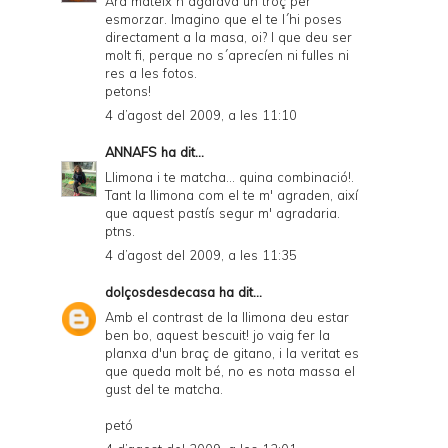
Ara mateix n´agafava un troç per
esmorzar. Imagino que el te l´hi poses
directament a la masa, oi? I que deu ser
molt fi, perque no s´aprecíen ni fulles ni
res a les fotos.
petons!
4 d’agost del 2009, a les 11:10
ANNAFS
ha dit...
Llimona i te matcha... quina combinació!.
Tant la llimona com el te m' agraden, així
que aquest pastís segur m' agradaria.
ptns.
4 d’agost del 2009, a les 11:35
dolçosdesdecasa
ha dit...
Amb el contrast de la llimona deu estar
ben bo, aquest bescuit! jo vaig fer la
planxa d'un braç de gitano, i la veritat es
que queda molt bé, no es nota massa el
gust del te matcha.
petó