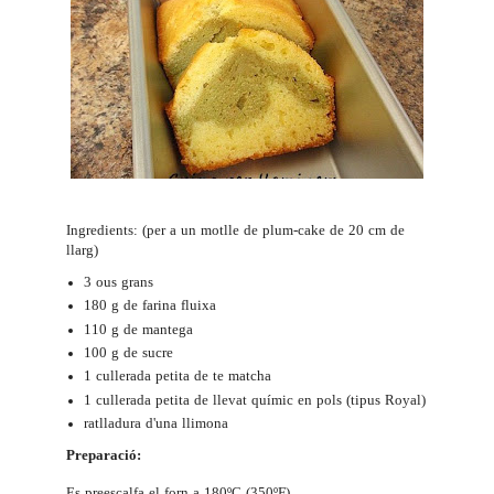
Ingredients: (per a un motlle de plum-cake de 20 cm de
llarg)
3 ous grans
180 g de farina fluixa
110 g de mantega
100 g de sucre
1 cullerada petita de te matcha
1 cullerada petita de llevat químic en pols (tipus Royal)
ratlladura d'una llimona
Preparació:
Es preescalfa el forn a 180ºC (350ºF).