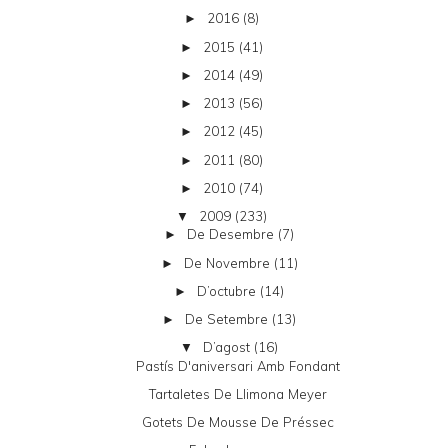
2016
(8)
►
2015
(41)
►
2014
(49)
►
2013
(56)
►
2012
(45)
►
2011
(80)
►
2010
(74)
►
2009
(233)
▼
De Desembre
(7)
►
De Novembre
(11)
►
D’octubre
(14)
►
De Setembre
(13)
►
D’agost
(16)
▼
Pastís D'aniversari Amb Fondant
Tartaletes De Llimona Meyer
Gotets De Mousse De Préssec