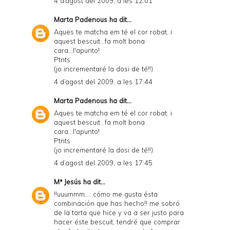
4 d’agost del 2009, a les 12:01
Marta Padenous
ha dit...
Aques te matcha em té el cor robat, i
aquest bescuit...fa molt bona
cara...l'apunto!
Ptnts
(jo incrementaré la dosi de té!!)
4 d’agost del 2009, a les 17:44
Marta Padenous
ha dit...
Aques te matcha em té el cor robat, i
aquest bescuit...fa molt bona
cara...l'apunto!
Ptnts
(jo incrementaré la dosi de té!!)
4 d’agost del 2009, a les 17:45
Mª Jesús
ha dit...
!!uuummm.... cómo me gusta ésta
combinación que has hecho!! me sobró
de la tarta que hice y va a ser justo para
hacer éste bescuit, tendré que comprar