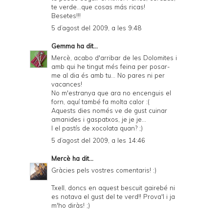
te verde...que cosas más ricas!
Besetes!!!
5 d’agost del 2009, a les 9:48
Gemma
ha dit...
Mercè, acabo d'arribar de les Dolomites i
amb qui he tingut més feina per posar-
me al dia és amb tu... No pares ni per
vacances!
No m'estranya que ara no encenguis el
forn, aquí també fa molta calor :(
Aquests dies només ve de gust cuinar
amanides i gaspatxos, je je je...
I el pastís de xocolata quan? ;)
5 d’agost del 2009, a les 14:46
Mercè
ha dit...
Gràcies pels vostres comentaris! :)
Txell, doncs en aquest bescuit gairebé ni
es notava el gust del te verd!! Prova'l i ja
m'ho diràs! ;)