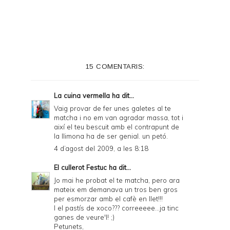
i
n
t
e
15 COMENTARIS:
r
F
La cuina vermella
ha dit...
r
Vaig provar de fer unes galetes al te
matcha i no em van agradar massa, tot i
i
així el teu bescuit amb el contrapunt de
e
la llimona ha de ser genial. un petó.
4 d’agost del 2009, a les 8:18
n
d
El cullerot Festuc
ha dit...
Jo mai he probat el te matcha, pero ara
l
mateix em demanava un tros ben gros
y
per esmorzar amb el cafè en llet!!!
I el pastís de xoco??? correeeee...ja tinc
a
ganes de veure'l! ;)
Petunets,
n