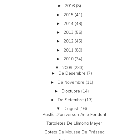
2016
(8)
►
2015
(41)
►
2014
(49)
►
2013
(56)
►
2012
(45)
►
2011
(80)
►
2010
(74)
►
2009
(233)
▼
De Desembre
(7)
►
De Novembre
(11)
►
D’octubre
(14)
►
De Setembre
(13)
►
D’agost
(16)
▼
Pastís D'aniversari Amb Fondant
Tartaletes De Llimona Meyer
Gotets De Mousse De Préssec