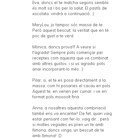
Eva, doncs el te matcha segons sembla
és molt sa i bo per la salut. El pastís de
xocolata, vindrà a continuació. ;)
MaryLou, jo tampoc sóc massa de te.
Però aquest bescuit, la veritat que en té
poc de gust a te verd.
Mònica, doncs prova'l! A veure si
t'agrada! Sempre pots començar per
receptes com aquesta que va combinat
amb altres gustos, i si us agrada, pots
anar incorporant-lo més. ;)
Pilar, si, el te es posa directament a la
massa, com hi posaries el cacau en pols.
Aquest te, en venen per cuinar, i ve en
format pols moooolt fina.
Anna, a nosaltres aquesta combinació
també ens va encantar! De fet, quan vaig
estar pensant com fer-lo, vaig dir... però
si moltes vegades es pren un te amb
llimona, doncs vinga, un bescuit de te
amb llimona! :D