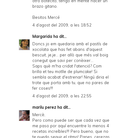
otro botecito, tengo en mente hacer un
brazo gitano.
Besitos Mercé
4 d’agost del 2009, a les 18:52
Margarida
ha dit...
Doncs jo em quedaria amb el pastís de
xocolata que has fet abans d'aquest
bescuit, je,je... per allò que més val boig
conegut que savi per conèixer...
Saps què m'ha cridat l'atenció? Com
brilla et teu motlle de plumcake! Si
sembla acabat d'estrenar! Ningú diria el
trote que porta amb tu, que no pares de
fer coses!!!
4 d’agost del 2009, a les 22:55
marilu perez
ha dit...
Mercè,
Pero como puede ser que cada vez que
me paso por aquí encuentre lo menos 4
recetas increíbles!!! Pero bueno, que no
te puedo seguir el ritmo! Panes, cerezas,