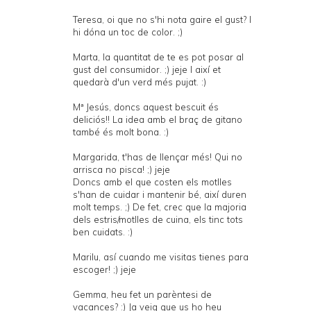
Teresa, oi que no s'hi nota gaire el gust? I
hi dóna un toc de color. ;)
Marta, la quantitat de te es pot posar al
gust del consumidor. ;) jeje I així et
quedarà d'un verd més pujat. :)
Mª Jesús, doncs aquest bescuit és
deliciós!! La idea amb el braç de gitano
també és molt bona. :)
Margarida, t'has de llençar més! Qui no
arrisca no pisca! ;) jeje
Doncs amb el que costen els motlles
s'han de cuidar i mantenir bé, així duren
molt temps. ;) De fet, crec que la majoria
dels estris/motlles de cuina, els tinc tots
ben cuidats. :)
Marilu, así cuando me visitas tienes para
escoger! ;) jeje
Gemma, heu fet un parèntesi de
vacances? :) Ja veig que us ho heu