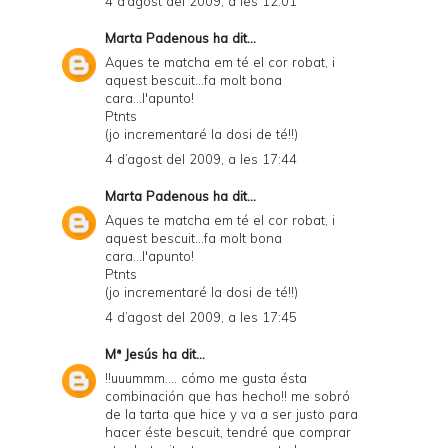
4 d’agost del 2009, a les 12:01
Marta Padenous
ha dit...
Aques te matcha em té el cor robat, i
aquest bescuit...fa molt bona
cara...l'apunto!
Ptnts
(jo incrementaré la dosi de té!!)
4 d’agost del 2009, a les 17:44
Marta Padenous
ha dit...
Aques te matcha em té el cor robat, i
aquest bescuit...fa molt bona
cara...l'apunto!
Ptnts
(jo incrementaré la dosi de té!!)
4 d’agost del 2009, a les 17:45
Mª Jesús
ha dit...
!!uuummm.... cómo me gusta ésta
combinación que has hecho!! me sobró
de la tarta que hice y va a ser justo para
hacer éste bescuit, tendré que comprar