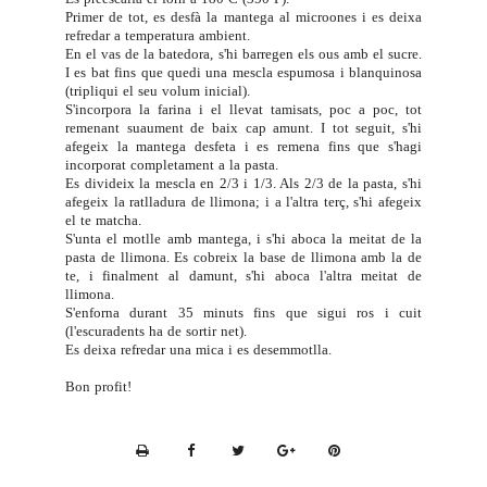
Primer de tot, es desfà la mantega al microones i es deixa
refredar a temperatura ambient.
En el vas de la batedora, s'hi barregen els ous amb el sucre.
I es bat fins que quedi una mescla espumosa i blanquinosa
(tripliqui el seu volum inicial).
S'incorpora la farina i el llevat tamisats, poc a poc, tot
remenant suaument de baix cap amunt.
I tot seguit, s'hi
afegeix la mantega desfeta i es remena fins que s'hagi
incorporat completament a la pasta.
Es divideix la mescla en 2/3 i 1/3. Als 2/3 de la pasta, s'hi
afegeix la ratlladura de llimona; i a l'altra terç, s'hi afegeix
el te matcha.
S'unta el motlle amb mantega, i s'hi aboca la meitat de la
pasta de llimona. Es cobreix la base de llimona amb la de
te, i finalment al damunt, s'hi aboca l'altra meitat de
llimona.
S'enforna durant 35 minuts fins que sigui ros i cuit
(l'escuradents ha de sortir net).
Es deixa refredar una mica i es desemmotlla.
Bon profit!
P
r