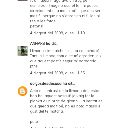
Ara mateix n´agafava un troç per
esmorzar. Imagino que el te l´hi poses
directament a la masa, oi? I que deu ser
molt fi, perque no s´aprecíen ni fulles ni
res a les fotos.
petons!
4 d’agost del 2009, a les 11:10
ANNAFS
ha dit...
Llimona i te matcha... quina combinació!.
Tant la llimona com el te m' agraden, així
que aquest pastís segur m' agradaria.
ptns.
4 d’agost del 2009, a les 11:35
dolçosdesdecasa
ha dit...
Amb el contrast de la llimona deu estar
ben bo, aquest bescuit! jo vaig fer la
planxa d'un braç de gitano, i la veritat es
que queda molt bé, no es nota massa el
gust del te matcha.
petó