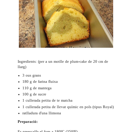
Ingredients: (per a un motlle de plum-cake de 20 cm de
llarg)
3 ous grans
180 g de farina fluixa
110 g de mantega
100 g de sucre
1 cullerada petita de te matcha
1 cullerada petita de llevat químic en pols (tipus Royal)
ratlladura d'una llimona
Preparació:
Es preescalfa el forn a 180ºC (350ºF).