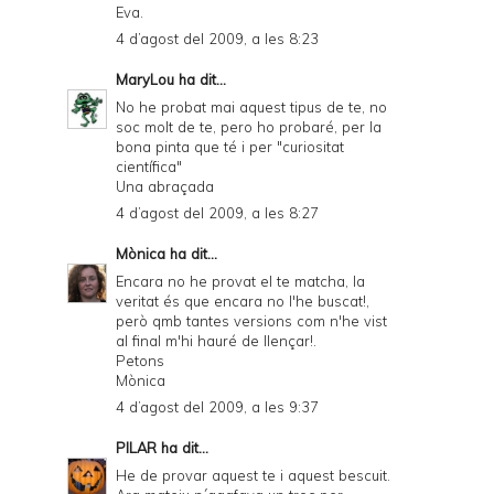
Eva.
d
4 d’agost del 2009, a les 8:23
P
MaryLou
ha dit...
D
No he probat mai aquest tipus de te, no
soc molt de te, pero ho probaré, per la
F
bona pinta que té i per "curiositat
científica"
Una abraçada
4 d’agost del 2009, a les 8:27
Mònica
ha dit...
Encara no he provat el te matcha, la
veritat és que encara no l'he buscat!,
però qmb tantes versions com n'he vist
al final m'hi hauré de llençar!.
Petons
Mònica
4 d’agost del 2009, a les 9:37
PILAR
ha dit...
He de provar aquest te i aquest bescuit.