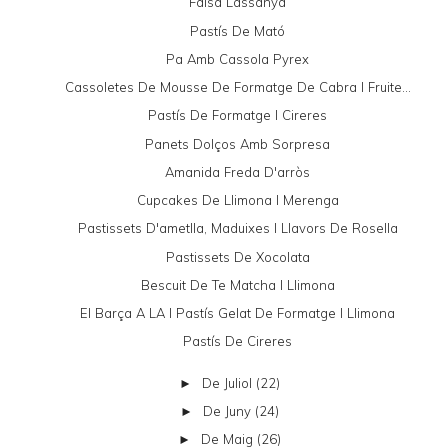
Falsa Lassanya
Pastís De Mató
Pa Amb Cassola Pyrex
Cassoletes De Mousse De Formatge De Cabra I Fruite...
Pastís De Formatge I Cireres
Panets Dolços Amb Sorpresa
Amanida Freda D'arròs
Cupcakes De Llimona I Merenga
Pastissets D'ametlla, Maduixes I Llavors De Rosella
Pastissets De Xocolata
Bescuit De Te Matcha I Llimona
El Barça A LA I Pastís Gelat De Formatge I Llimona
Pastís De Cireres
De Juliol
(22)
►
De Juny
(24)
►
De Maig
(26)
►